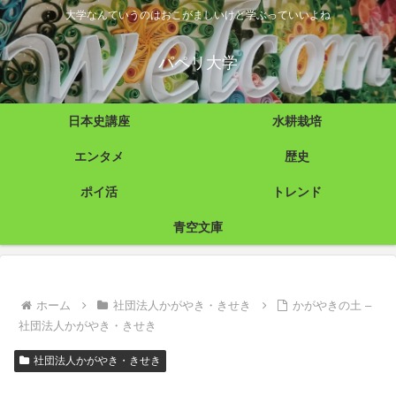
大学なんていうのはおこがましいけど学ぶっていいよね
パペリ大学
日本史講座
水耕栽培
エンタメ
歴史
ポイ活
トレンド
青空文庫
ホーム
社団法人かがやき・きせき
かがやきの土 –
社団法人かがやき・きせき
社団法人かがやき・きせき