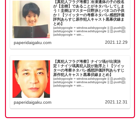
【真犯人フラグ考察】冷凍遺体の子の役名
が【圭樹】であることがネタバレしてしま
う！圭樹はマスター日野渉とバタコの子供
か！【ツイッターの考察ネタバレ感想評価
評判あらすじ原作犯人キャスト黒幕伏線ま
とめ】
(adsbygoogle = window.adsbygoogle || []).push({});
(adsbygoogle = window.adsbygoogle || []).push({});
(adsbygoogle = win...
2021.12.29
paperidaigaku.com
【真犯人フラグ考察】ナイツ塙が出演決
定！ナイツ塙真犯人説が急浮上！【ツイッ
ターの考察ネタバレ感想評価評判あらすじ
原作犯人キャスト黒幕伏線まとめ】
(adsbygoogle = window.adsbygoogle || []).push({});
(adsbygoogle = window.adsbygoogle || []).push({});
(adsbygoogle = win...
2021.12.31
paperidaigaku.com