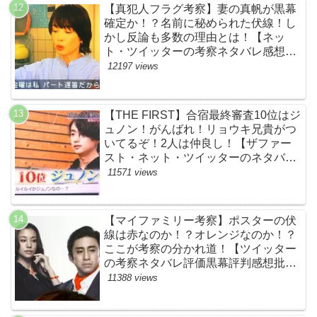
【真犯人フラグ考察】妻の真帆が黒幕
確定か！？名前に秘められた伏線！し
かし反論も多数の理由とは！【ネッ
ト・ツイッターの考察ネタバレ感想評
価評判あらすじ原作犯人キャスト黒幕
12197 views
伏線まとめ】
【THE FIRST】合宿最終審査10位はジ
ュノン！がんばれ！リョウキ兄貴がつ
いてるぞ！2人は仲良し！【ザファー
スト・ネット・ツイッターのネタバレ
考察まとめ感想評価評判・スッキリ・
11571 views
BE:FIRST・ビーファースト・
JUNON・RYOKI】
【マイファミリー考察】ポスターの伏
線は赤なのか！？オレンジなのか！？
ここが考察の分かれ道！【ツイッター
の考察ネタバレ評価黒幕評判感想批判
原作犯人キャスト脚本あらすじ伏線ま
11388 views
とめ】