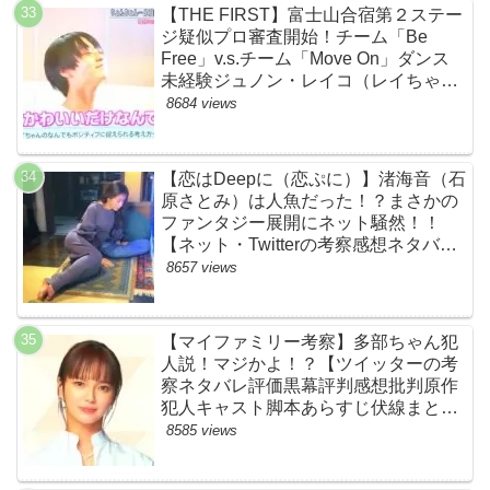
【THE FIRST】富士山合宿第２ステー
ジ疑似プロ審査開始！チーム「Be
Free」v.s.チーム「Move On」ダンス
未経験ジュノン・レイコ（レイちゃ
ん）頑張れ！ルイルイかわいすぎる
8684 views
ww【ネットのネタバレ感想考察まと
め・ザファースト・スッキリ・
BE:FIRST・ビーファースト】
【恋はDeepに（恋ぷに）】渚海音（石
原さとみ）は人魚だった！？まさかの
ファンタジー展開にネット騒然！！
【ネット・Twitterの考察感想ネタバレ
評価評判あらすじまとめ】
8657 views
【マイファミリー考察】多部ちゃん犯
人説！マジかよ！？【ツイッターの考
察ネタバレ評価黒幕評判感想批判原作
犯人キャスト脚本あらすじ伏線まと
め・多部未華子】
8585 views