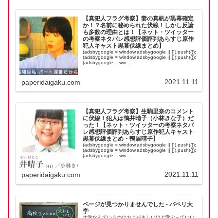
【真犯人フラグ考察】妻の真帆が黒幕確定
か！？名前に秘められた伏線！しかし反論
も多数の理由とは！【ネット・ツイッター
の考察ネタバレ感想評価評判あらすじ原作
犯人キャスト黒幕伏線まとめ】
(adsbygoogle = window.adsbygoogle || []).push({});
(adsbygoogle = window.adsbygoogle || []).push({});
(adsbygoogle = win...
2021.11.11
paperidaigaku.com
【真犯人フラグ考察】生駒里奈のコメント
に伏線！犯人は鴨井晴子（小林きな子）だ
った！【ネット・ツイッターの考察ネタバ
レ感想評価評判あらすじ原作犯人キャスト
黒幕伏線まとめ・鴨居晴子】
(adsbygoogle = window.adsbygoogle || []).push({});
(adsbygoogle = window.adsbygoogle || []).push({});
(adsbygoogle = win...
2021.11.11
paperidaigaku.com
ページが見つかりませんでした - パペリ大
学
大学なんていうのはおこがましいけど学ぶっていい