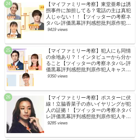
【マイファミリー考察】東堂亜希は誘
拐事件に加担してる？電話の主は真犯
人じゃない！！【ツイッターの考察ネ
タバレ評価黒幕評判感想批判原作犯人
キャスト脚本あらすじ伏線まとめ】
9419 views
【マイファミリー考察】犯人にも同情
の余地あり？！インタビューから分か
ること【ツイッターの考察ネタバレ評
価黒幕評判感想批判原作犯人キャスト
脚本あらすじ伏線まとめ】
9350 views
【マイファミリー考察】ポスターに伏
線！立脇香菜子の赤いイヤリングが犯
人の証拠！【ツイッターの考察ネタバ
レ評価黒幕評判感想批判原作犯人キャ
スト脚本あらすじ伏線まとめ・高橋メ
9285 views
アリージュン】