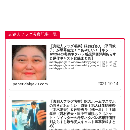
真犯人フラグ考察記事一覧
【真犯人フラグ考察】猫おばさん（平田敦
子）が黒幕確定！？あやしい！【ネット・
Twitterの考察ネタバレ感想評価評判あらす
じ原作キャスト伏線まとめ】
(adsbygoogle = window.adsbygoogle || []).push({});
(adsbygoogle = window.adsbygoogle || []).push({});
(adsbygoogle = win...
2021.10.14
paperidaigaku.com
【真犯人フラグ考察】駅のホームでスマホ
の向きがおかしい！盗撮？犯人は生駒里奈
（本木陽香）＆佐野勇斗（橘一星）！？編
集長（河村俊夫・田中哲司説も？【ネッ
ト・ツイッターの考察ネタバレ感想評価評
判あらすじ原作犯人キャスト黒幕伏線まと
め】
(adsbygoogle = window.adsbygoogle || []).push({});