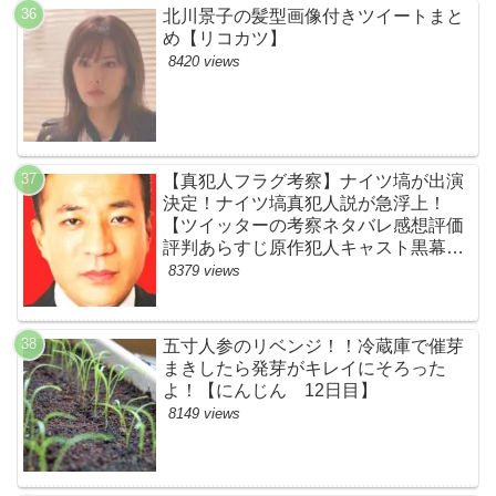
北川景子の髪型画像付きツイートまと
め【リコカツ】
8420 views
【真犯人フラグ考察】ナイツ塙が出演
決定！ナイツ塙真犯人説が急浮上！
【ツイッターの考察ネタバレ感想評価
評判あらすじ原作犯人キャスト黒幕伏
線まとめ】
8379 views
五寸人参のリベンジ！！冷蔵庫で催芽
まきしたら発芽がキレイにそろった
よ！【にんじん 12日目】
8149 views