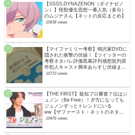
【SSSS.DYNAZENON（ダイナゼノ
ン）】怪獣優生思想一番人気（多分）
のムジナさん【ネットの反応まとめ】
10938 views
【マイファミリー考察】鳴沢家DVDに
隠された衝撃の伏線！【ツイッターの
考察ネタバレ評価黒幕評判感想批判原
作犯人キャスト脚本あらすじ伏線まと
め】
10733 views
【THE FIRST】疑似プロ審査７位はジ
ュノン（Be Free）！夕方になっても
ジュノンずっとトレンドにいる
ww【ザファースト・ネットのネタバ
レ感想考察まとめ・スッキリ・
10476 views
BE:FIRST・ビーファースト】