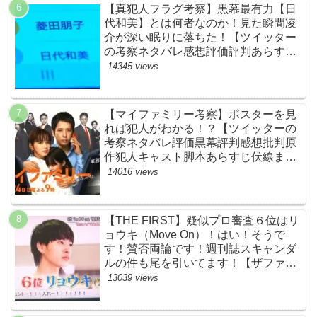
【真犯人フラグ考察】黒幕最有力【日
代和美】とは何者なのか！見た瞬間凌
介が深い眠りに落ちた！【ツイッター
の考察ネタバレ感想評価評判あらすじ
原作犯人キャスト黒幕伏線まとめ】
14345 views
【マイファミリー考察】ポスターを見
れば犯人がわかる！？【ツイッターの
考察ネタバレ評価黒幕評判感想批判原
作犯人キャスト脚本あらすじ伏線まと
め】
14016 views
【THE FIRST】疑似プロ審査６位はリ
ョウキ（Move On）！はい！そうで
す！賛否両論です！週刊誌スキャンダ
ルの件も尾を引いてます！【ザファー
スト・ネットのネタバレ感想考察まと
13039 views
め・スッキリ・BE:FIRST・ビーファ
ースト】