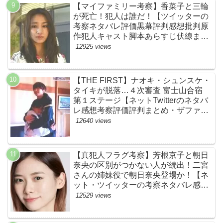
【マイファミリー考察】香菜子と三輪
が死亡！犯人は誰だ！【ツイッターの
考察ネタバレ評価黒幕評判感想批判原
作犯人キャスト脚本あらすじ伏線まと
め】
12925 views
【THE FIRST】ナオキ・シュンスケ・
タイキが脱落…４次審査 富士山合宿
第１ステージ【ネットTwitterのネタバ
レ感想考察評価評判まとめ・ザファー
スト・スッキリ・BE:FIRST・ビーフ
12640 views
ァースト】
【真犯人フラグ考察】芳根京子と朝日
奈央の区別がつかない人が続出！二宮
さんの姉妹役で朝日奈央登場か！【ネ
ット・ツイッターの考察ネタバレ感想
評価評判あらすじ原作犯人キャスト黒
12529 views
幕伏線まとめ】