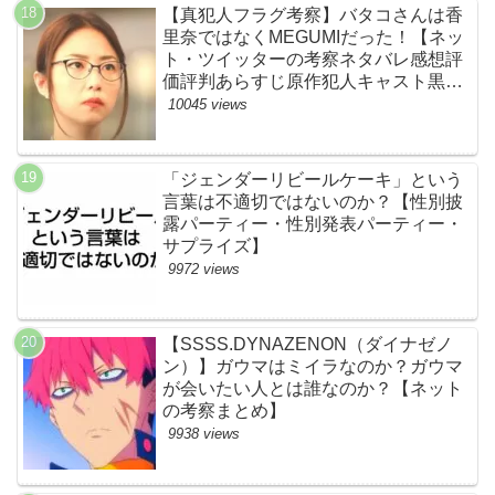
【真犯人フラグ考察】バタコさんは香
里奈ではなくMEGUMIだった！【ネッ
ト・ツイッターの考察ネタバレ感想評
価評判あらすじ原作犯人キャスト黒幕
伏線まとめ】
10045 views
「ジェンダーリビールケーキ」という
言葉は不適切ではないのか？【性別披
露パーティー・性別発表パーティー・
サプライズ】
9972 views
【SSSS.DYNAZENON（ダイナゼノ
ン）】ガウマはミイラなのか？ガウマ
が会いたい人とは誰なのか？【ネット
の考察まとめ】
9938 views