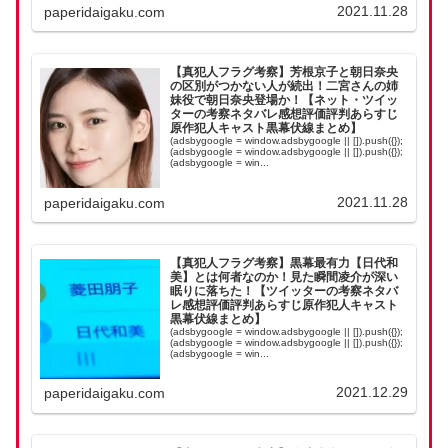
2021.11.28
paperidaigaku.com
【真犯人フラグ考察】芳根京子と朝日奈央
の区別がつかない人が続出！二宮さんの姉
妹役で朝日奈央登場か！【ネット・ツイッ
ターの考察ネタバレ感想評価評判あらすじ
原作犯人キャスト黒幕伏線まとめ】
(adsbygoogle = window.adsbygoogle || []).push({});
(adsbygoogle = window.adsbygoogle || []).push({});
(adsbygoogle = win...
2021.11.28
paperidaigaku.com
【真犯人フラグ考察】黒幕最有力【日代和
美】とは何者なのか！見た瞬間凌介が深い
眠りに落ちた！【ツイッターの考察ネタバ
レ感想評価評判あらすじ原作犯人キャスト
黒幕伏線まとめ】
(adsbygoogle = window.adsbygoogle || []).push({});
(adsbygoogle = window.adsbygoogle || []).push({});
(adsbygoogle = win...
2021.12.29
paperidaigaku.com