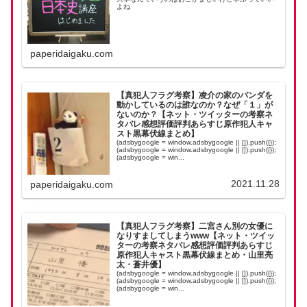
よね
paperidaigaku.com
【真犯人フラグ考察】凌介の家のパンダを
動かしているのは誰なのか？なぜ「１」が
ないのか？【ネット・ツイッターの考察ネ
タバレ感想評価評判あらすじ原作犯人キャ
スト黒幕伏線まとめ】
(adsbygoogle = window.adsbygoogle || []).push({});
(adsbygoogle = window.adsbygoogle || []).push({});
(adsbygoogle = win...
2021.11.28
paperidaigaku.com
【真犯人フラグ考察】二宮さん別の女優に
なりすましてしまうwww【ネット・ツイッ
ターの考察ネタバレ感想評価評判あらすじ
原作犯人キャスト黒幕伏線まとめ・山里亮
太・蒼井優】
(adsbygoogle = window.adsbygoogle || []).push({});
(adsbygoogle = window.adsbygoogle || []).push({});
(adsbygoogle = win...