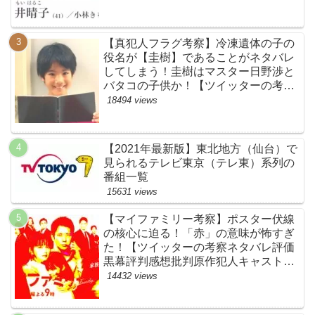
居晴子】
【真犯人フラグ考察】冷凍遺体の子の
役名が【圭樹】であることがネタバレ
してしまう！圭樹はマスター日野渉と
バタコの子供か！【ツイッターの考察
ネタバレ感想評価評判あらすじ原作犯
18494 views
人キャスト黒幕伏線まとめ】
【2021年最新版】東北地方（仙台）で
見られるテレビ東京（テレ東）系列の
番組一覧
15631 views
【マイファミリー考察】ポスター伏線
の核心に迫る！「赤」の意味が怖すぎ
た！【ツイッターの考察ネタバレ評価
黒幕評判感想批判原作犯人キャスト脚
本あらすじ伏線まとめ】
14432 views