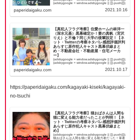
(adsbygoogle = window.adsbygoogle || []).push({});
(adsbygoogle = win...
2021.10.16
paperidaigaku.com
【真犯人フラグ考察】住愛ホームの林洋一
（深水元基）黒幕確定か！妻の真帆（宮沢
りえ）と不倫？同じ大学の後輩設定！【ネ
ット・Twitterの考察ネタバレ感想評価評判
あらすじ原作犯人キャスト黒幕伏線まと
め・不動産会社・不動産屋・住宅メーカ
ー】
(adsbygoogle = window.adsbygoogle || []).push({});
(adsbygoogle = window.adsbygoogle || []).push({});
(adsbygoogle = win...
2021.10.17
paperidaigaku.com
https://paperidaigaku.com/kagayaki-kiseki/kagayaki-
no-tsuchi
【真犯人フラグ考察】猫おばさんは人間を
猫に変える能力者だったことが判明！【ネ
ット・Twitterの考察ネタバレ感想評価評判
あらすじ原作犯人キャスト黒幕伏線まと
め】
(adsbygoogle = window.adsbygoogle || []).push({});
猫おばさんは人間を猫に変える能力者だった！筆者