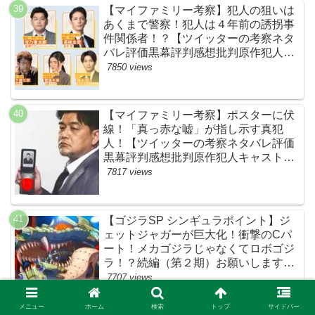
【マイファミリー考察】犯人の狙いは
あくまで警察！犯人は４年前の誘拐事
件関係者！？【ツイッターの考察ネタ
バレ評価黒幕評判感想批判原作犯人キ
ャスト脚本あらすじ伏線まとめ】
7850 views
【マイファミリー考察】ポスターに伏
線！「真っ赤な嘘」が指し示す真犯
人！【ツイッターの考察ネタバレ評価
黒幕評判感想批判原作犯人キャスト脚
本あらすじ伏線まとめ・吉乃栄太郎】
7817 views
【ゴジラSP シンギュラポイント】ジ
ェットジャガーが巨大化！衝撃のCパ
ート！メカゴジラじゃなくてロボゴジ
ラ！？続編（第２期）お願いします！
【ネットの考察ネタバレ感想まとめ・
7707 views
最終回】
メニュー
ホーム
検索
トップ
サイドバー