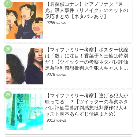
【名探偵コナン】ピアノソナタ『月
光』殺人事件（リメイク）のネットの
反応まとめ【ネタバレあり】
9255 views
【マイファミリー考察】ポスター伏線
は「数」に注目！香菜子と三輪は特別
だ！【ツイッターの考察ネタバレ評価
黒幕評判感想批判原作犯人キャスト脚
本あらすじ伏線まとめ】
9078 views
【マイファミリー考察】逃げる犯人が
映ってる！？【ツイッターの考察ネタ
バレ評価黒幕評判感想批判原作犯人キ
ャスト脚本あらすじ伏線まとめ】
9013 views