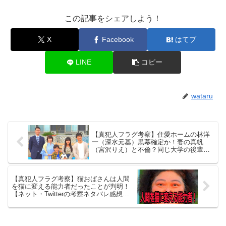
この記事をシェアしよう！
X
Facebook
はてブ
LINE
コピー
wataru
【真犯人フラグ考察】住愛ホームの林洋
一（深水元基）黒幕確定か！妻の真帆
（宮沢りえ）と不倫？同じ大学の後輩設
定！【ネット・Twitterの考察ネタバレ感
想評価評判あらすじ原作犯人キャスト黒
幕伏線まとめ・不動産会社・不動産屋・
【真犯人フラグ考察】猫おばさんは人間
住宅メーカー】
を猫に変える能力者だったことが判明！
【ネット・Twitterの考察ネタバレ感想評
価評判あらすじ原作犯人キャスト黒幕伏
線まとめ】