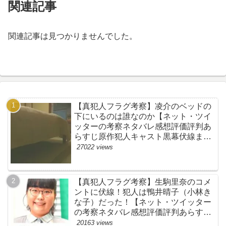
関連記事
関連記事は見つかりませんでした。
【真犯人フラグ考察】凌介のベッドの
下にいるのは誰なのか【ネット・ツイ
ッターの考察ネタバレ感想評価評判あ
らすじ原作犯人キャスト黒幕伏線まと
め】
27022 views
【真犯人フラグ考察】生駒里奈のコメ
ントに伏線！犯人は鴨井晴子（小林き
な子）だった！【ネット・ツイッター
の考察ネタバレ感想評価評判あらすじ
原作犯人キャスト黒幕伏線まとめ・鴨
20163 views