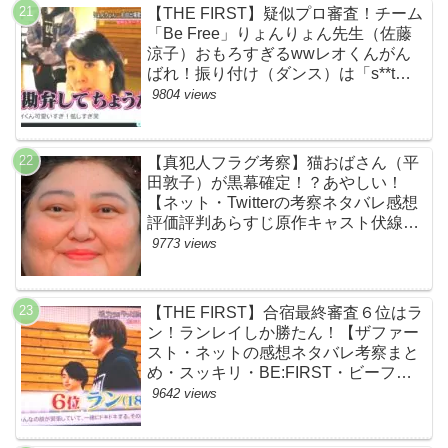
【THE FIRST】疑似プロ審査！チーム
「Be Free」りょんりょん先生（佐藤
涼子）おもろすぎるwwレオくんがん
ばれ！振り付け（ダンス）は「s**t
kingz」のOguri・Kazuki！豪華！【ネ
9804 views
ットのネタバレ感想考察評判評価まと
め・ザファースト・スッキリ・
BE:FIRST・ビーファースト】
【真犯人フラグ考察】猫おばさん（平
田敦子）が黒幕確定！？あやしい！
【ネット・Twitterの考察ネタバレ感想
評価評判あらすじ原作キャスト伏線ま
とめ】
9773 views
【THE FIRST】合宿最終審査６位はラ
ン！ランレイしか勝たん！【ザファー
スト・ネットの感想ネタバレ考察まと
め・スッキリ・BE:FIRST・ビーファ
ースト】
9642 views