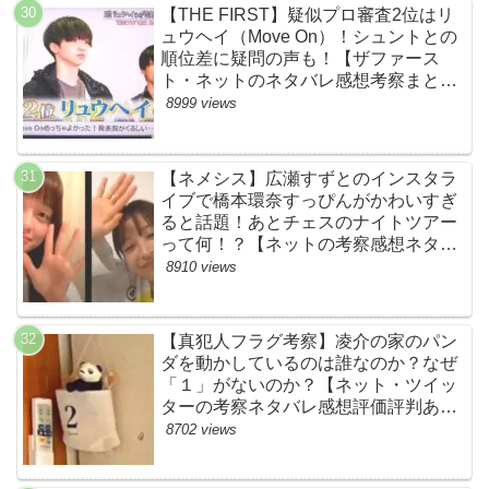
【THE FIRST】疑似プロ審査2位はリ
ュウヘイ（Move On）！シュントとの
順位差に疑問の声も！【ザファース
ト・ネットのネタバレ感想考察まと
め・スッキリ・BE:FIRST・ビーファ
8999 views
ースト】
【ネメシス】広瀬すずとのインスタラ
イブで橋本環奈すっぴんがかわいすぎ
ると話題！あとチェスのナイトツアー
って何！？【ネットの考察感想ネタバ
レまとめ【第９話】
8910 views
【真犯人フラグ考察】凌介の家のパン
ダを動かしているのは誰なのか？なぜ
「１」がないのか？【ネット・ツイッ
ターの考察ネタバレ感想評価評判あら
すじ原作犯人キャスト黒幕伏線まと
8702 views
め】