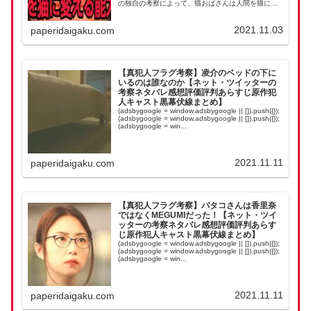
の独自の考察によって、猫おばさんは人間を猫に変
える特殊能力をもっていることがわかりました！
そ、...
2021.11.03
paperidaigaku.com
【真犯人フラグ考察】凌介のベッドの下に
いるのは誰なのか【ネット・ツイッターの
考察ネタバレ感想評価評判あらすじ原作犯
人キャスト黒幕伏線まとめ】
(adsbygoogle = window.adsbygoogle || []).push({});
(adsbygoogle = window.adsbygoogle || []).push({});
(adsbygoogle = win...
2021.11.11
paperidaigaku.com
【真犯人フラグ考察】バタコさんは香里奈
ではなくMEGUMIだった！【ネット・ツイ
ッターの考察ネタバレ感想評価評判あらす
じ原作犯人キャスト黒幕伏線まとめ】
(adsbygoogle = window.adsbygoogle || []).push({});
(adsbygoogle = window.adsbygoogle || []).push({});
(adsbygoogle = win...
2021.11.11
paperidaigaku.com