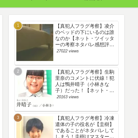
【真犯人フラグ考察】凌介
のベッドの下にいるのは誰
なのか【ネット・ツイッタ
ーの考察ネタバレ感想評価
評判あらすじ原作犯人キャ
27022 views
スト黒幕伏線まとめ】
【真犯人フラグ考察】生駒
里奈のコメントに伏線！犯
人は鴨井晴子（小林きな
子）だった！【ネット・ツ
イッターの考察ネタバレ感
20163 views
想評価評判あらすじ原作犯
人キャスト黒幕伏線まと
め・鴨居晴子】
【真犯人フラグ考察】冷凍
遺体の子の役名が【圭樹】
であることがネタバレして
しまう！圭樹はマスター日