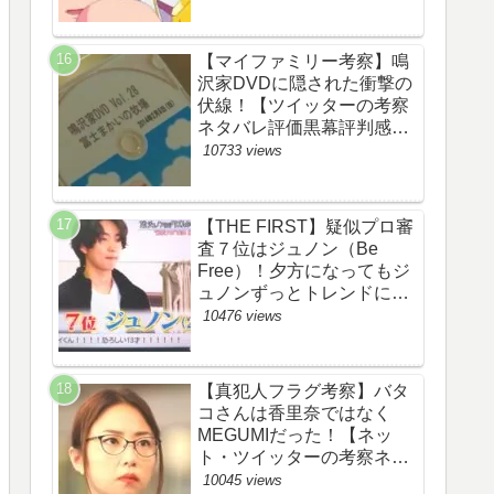
【マイファミリー考察】鳴
沢家DVDに隠された衝撃の
伏線！【ツイッターの考察
ネタバレ評価黒幕評判感想
批判原作犯人キャスト脚本
10733 views
あらすじ伏線まとめ】
【THE FIRST】疑似プロ審
査７位はジュノン（Be
Free）！夕方になってもジ
ュノンずっとトレンドにい
るww【ザファースト・ネッ
10476 views
トのネタバレ感想考察まと
め・スッキリ・
BE:FIRST・ビーファース
【真犯人フラグ考察】バタ
ト】
コさんは香里奈ではなく
MEGUMIだった！【ネッ
ト・ツイッターの考察ネタ
バレ感想評価評判あらすじ
10045 views