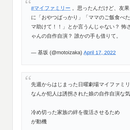
#マイファミリー
。思ったんだけど、友果
に「おやつばっかり」「ママのご飯食べ
マ助けて！！」とか言うんじゃない？ 怖
ゃんの自作自演？ 誰かの手も借りて。
— 基坂 (@motoizaka)
April 17, 2022
先週からはじまった日曜劇場マイファミ
なんか犯人は誘拐された娘の自作自演な
冷め切った家族の絆を復活させるため
が動機