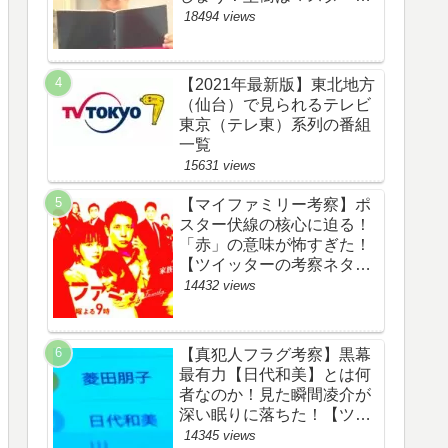
野渉とバタコの子供か！
18494 views
【ツイッターの考察ネタバ
レ感想評価評判あらすじ原
作犯人キャスト黒幕伏線ま
【2021年最新版】東北地方
とめ】
（仙台）で見られるテレビ
東京（テレ東）系列の番組
一覧
15631 views
【マイファミリー考察】ポ
スター伏線の核心に迫る！
「赤」の意味が怖すぎた！
【ツイッターの考察ネタバ
レ評価黒幕評判感想批判原
14432 views
作犯人キャスト脚本あらす
じ伏線まとめ】
【真犯人フラグ考察】黒幕
最有力【日代和美】とは何
者なのか！見た瞬間凌介が
深い眠りに落ちた！【ツイ
ッターの考察ネタバレ感想
14345 views