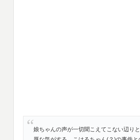
娘ちゃんの声が一切聞こえてこない辺り
厚な気がする…こはるちゃん(？)の事件