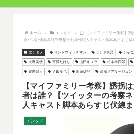
ホーム
エンタメ
【マイファミリー考察】誘
タバレ評価黒幕評判感想批判原作犯人キャスト脚本あらすじ伏
エンタメ
サンドウィッチマン
サンド富澤
ジャニ
大島美優
富澤たけし
山田キヌヲ
松本幸四郎
賀来賢人
迫田孝也
那須雄登
高橋メアリージュン
【マイファミリー考察】誘拐は
者は誰？【ツイッターの考察ネ
人キャスト脚本あらすじ伏線ま
エンタメ