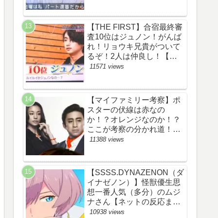
察ネタバレ感想評価評判あ
らすじ原作犯人キャスト黒
幕伏線まとめ】
【THE FIRST】合宿最終審
査10位はジュノン！がんば
れ！リョウキ兄貴がついて
るぞ！2人は仲良し！【ザ
ファースト・ネット・ツイ
11571 views
ッターのネタバレ考察まと
め感想評価評判・スッキ
リ・BE:FIRST・ビーファ
【マイファミリー考察】ポ
ースト・JUNON・
スターの伏線は赤なの
RYOKI】
か！？オレンジなのか！？
ここが考察の分かれ道！
【ツイッターの考察ネタバ
11388 views
レ評価黒幕評判感想批判原
作犯人キャスト脚本あらす
じ伏線まとめ】
【SSSS.DYNAZENON（ダ
イナゼノン）】怪獣優生思
想一番人気（多分）のムジ
ナさん【ネットの反応まと
め】
10938 views