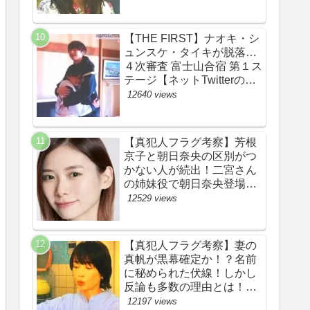
あらすじ伏線まとめ】
【THE FIRST】ナオキ・シ
ュンスケ・タイキが脱落…
４次審査 富士山合宿 第１ス
テージ【ネットTwitterのネ
タバレ感想考察評価評判ま
12640 views
とめ・ザファースト・スッ
キリ・BE:FIRST・ビーフ
ァースト】
【真犯人フラグ考察】芳根
京子と朝日奈央の区別がつ
かない人が続出！二宮さん
の姉妹役で朝日奈央登場
か！【ネット・ツイッター
12529 views
の考察ネタバレ感想評価評
判あらすじ原作犯人キャス
ト黒幕伏線まとめ】
【真犯人フラグ考察】妻の
真帆が黒幕確定か！？名前
に秘められた伏線！しかし
反論も多数の理由とは！
【ネット・ツイッターの考
12197 views