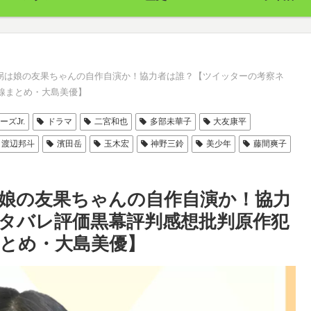
拐は娘の友果ちゃんの自作自演か！協力者は誰？【ツイッターの考察ネ
線まとめ・大島美優】
ーズJr.
ドラマ
二宮和也
多部未華子
大友康平
渡辺邦斗
濱田岳
玉木宏
神野三鈴
美少年
藤間爽子
娘の友果ちゃんの自作自演か！協力
タバレ評価黒幕評判感想批判原作犯
とめ・大島美優】