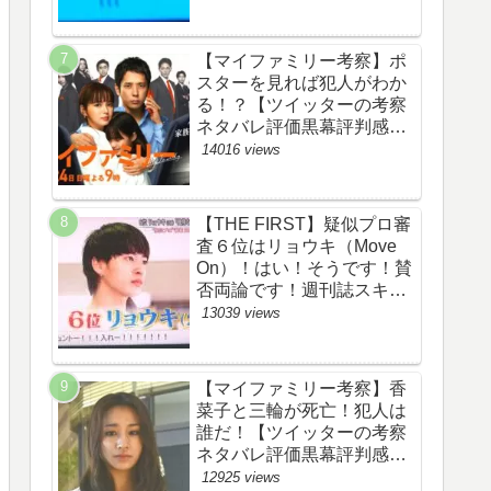
評価評判あらすじ原作犯人
キャスト黒幕伏線まとめ】
【マイファミリー考察】ポ
スターを見れば犯人がわか
る！？【ツイッターの考察
ネタバレ評価黒幕評判感想
批判原作犯人キャスト脚本
14016 views
あらすじ伏線まとめ】
【THE FIRST】疑似プロ審
査６位はリョウキ（Move
On）！はい！そうです！賛
否両論です！週刊誌スキャ
ンダルの件も尾を引いてま
13039 views
す！【ザファースト・ネッ
トのネタバレ感想考察まと
め・スッキリ・
【マイファミリー考察】香
BE:FIRST・ビーファース
菜子と三輪が死亡！犯人は
ト】
誰だ！【ツイッターの考察
ネタバレ評価黒幕評判感想
批判原作犯人キャスト脚本
12925 views