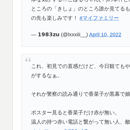
ところの「きしょ」のところ誰か見てるも
の先も楽しみです！
#マイファミリー
— 𝟭𝟵𝟴𝟯𝘇𝘂 (@lxxxiii__)
April 10, 2022
これ、初見での直感だけど、今日観ても
がするなぁ。
それか警察の読み通りで香菜子が黒幕で
ポスター見ると香菜子だけ赤が無い。
温人の持つ赤い電話と繋がって無い人、