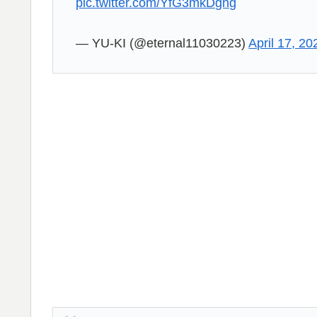
pic.twitter.com/YfG3mkDgng
— YU-KI (@eternal11030223)
April 17, 20