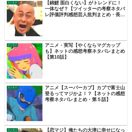
【錦鯉 面白くない】がトレンドに！
エンタメ
一体なぜ？【ツイッターの考察ネタバ
レ評価評判感想芸人批判まとめ・長谷
川雅紀まさのり・渡辺隆・M1・面白
い】
アニメ・実写【やくならマグカップ
エンタメ
も】ネットの感想考察ネタバレまとめ
【第10話】
アニメ【スーパーカブ】カブで富士山
エンタメ
登るってマジかよ！？【ネットの感想
考察ネタバレまとめ・第５話】
【恋マジ】俺たちの大津に幸せになっ
エンタメ