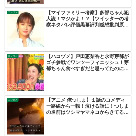
【マイファミリー考察】多部ちゃん犯
エンタメ
人説！マジかよ！？【ツイッターの考
察ネタバレ評価黒幕評判感想批判原作
犯人キャスト脚本あらすじ伏線まと
め・多部未華子】
【ハコヅメ】戸田恵梨香と永野芽郁が
エンタメ
ゴチ参戦でワンツーフィニッシュ！芽
郁ちゃん食べすぎだと思ってたのに強
すぎる！【ネットの考察ネタバレ感想
まとめ】
【アニメ 俺つしま】１話のコメディ
エンタメ
ー路線から一転！泣ける話に！つしま
の名前はツシマヤマネコからきてるの
か…【ネットの考察ネタバレ感想まと
め・第２話・はめふらXおしり】