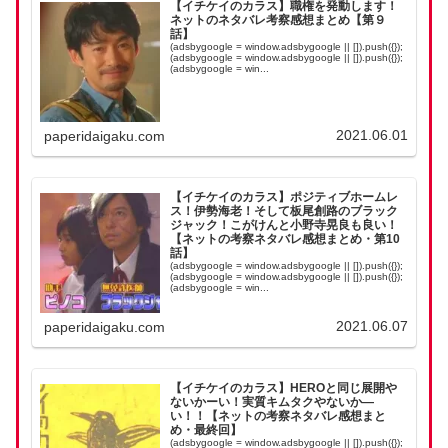
【イチケイのカラス】職権を発動します！
ネットのネタバレ考察感想まとめ【第９
話】
(adsbygoogle = window.adsbygoogle || []).push({});
(adsbygoogle = window.adsbygoogle || []).push({});
(adsbygoogle = win...
2021.06.01
paperidaigaku.com
【イチケイのカラス】ポジティブホームレ
ス！伊勢海老！そして板尾創路のブラック
ジャック！こがけんと小野寺晃良も良い！
【ネットの考察ネタバレ感想まとめ・第10
話】
(adsbygoogle = window.adsbygoogle || []).push({});
(adsbygoogle = window.adsbygoogle || []).push({});
(adsbygoogle = win...
2021.06.07
paperidaigaku.com
【イチケイのカラス】HEROと同じ展開や
ないかーい！実質キムタクやないか―
い！！【ネットの考察ネタバレ感想まと
め・最終回】
(adsbygoogle = window.adsbygoogle || []).push({});