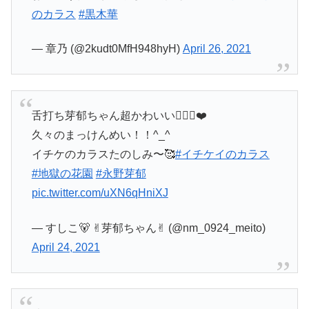
のカラス
#黒木華
— 章乃 (@2kudt0MfH948hyH)
April 26, 2021
舌打ち芽郁ちゃん超かわいい🤦🏻‍♀️❤️
久々のまっけんめい！！^_^
イチケのカラスたのしみ〜🥰
#イチケイのカラス
#地獄の花園
#永野芽郁
pic.twitter.com/uXN6qHniXJ
— すしこ🐻 ✌︎芽郁ちゃん✌︎ (@nm_0924_meito)
April 24, 2021