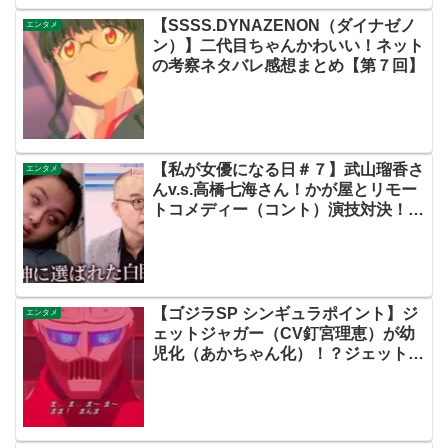
【SSSS.DYNAZENON（ダイナゼノ
エンタメ
ン）】二代目ちゃんかわいい！ネット
の考察ネタバレ感想まとめ【第７回】
【私が女優になる日＃７】武山瑠香さ
エンタメ
んv.s.高橋七海さん！かが屋とリモー
トコメディー（コント）演技対決！神
に選ばれた白目wwwかわいい！【ネ
ットの感想・評価まとめ・動画あり・
この初恋はフィクションです・初恋
Ｆ】
【ゴジラSP シンギュラポイント】ジ
エンタメ
ェットジャガー（CV釘宮理恵）が幼
児化（あかちゃん化）！？ジェットジ
ャガーPPってジェットジャガーペロ
ペロ！？【ネットの考察ネタバレ感想
まとめ・第11話】