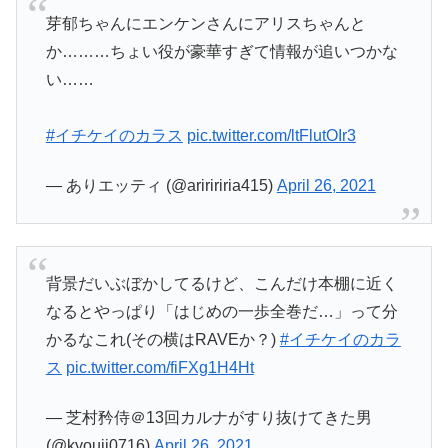
芽郁ちゃんにエンケンさんにアリスちゃんと
か………ちょい役が豪華すぎて情報が追いつかな
い……
#イチケイのカラス
pic.twitter.com/ltFlutOIr3
— ありエッティ (@ariririria415)
April 26, 2021
背景だいぶぼかしてるけど、こんだけ本棚に近く
なるとやっぱり「はじめの一歩全巻だ…」って分
かるなこれ(その横はRAVEか？)
#イチケイのカラ
ス
pic.twitter.com/fiFXg1H4Ht
— 芝村矜侍＠13回カルナがすり抜けてきた男
(@kyouji0716)
April 26, 2021