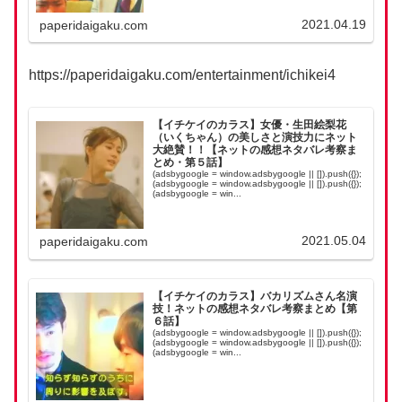
2021.04.19
paperidaigaku.com
https://paperidaigaku.com/entertainment/ichikei4
【イチケイのカラス】女優・生田絵梨花
（いくちゃん）の美しさと演技力にネット
大絶賛！！【ネットの感想ネタバレ考察ま
とめ・第５話】
(adsbygoogle = window.adsbygoogle || []).push({});
(adsbygoogle = window.adsbygoogle || []).push({});
(adsbygoogle = win...
2021.05.04
paperidaigaku.com
【イチケイのカラス】バカリズムさん名演
技！ネットの感想ネタバレ考察まとめ【第
６話】
(adsbygoogle = window.adsbygoogle || []).push({});
(adsbygoogle = window.adsbygoogle || []).push({});
(adsbygoogle = win...