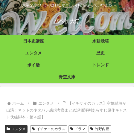
大学なんていうのはおこがましいけど学ぶっていいよね
パペリ大学
日本史講座
水耕栽培
エンタメ
歴史
ポイ活
トレンド
青空文庫
ホーム
エンタメ
【イチケイのカラス】空気階段が
出演！ネットのネタバレ感想考察まとめ評価評判あらすじ原作キャス
ト伏線脚本・第４話】
エンタメ
イチケイのカラス
ドラマ
竹野内豊