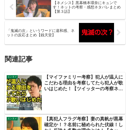
【ネメシス】黒幕橋本環奈にキュンで
す！ネットの考察・感想ネタバレまとめ
【第３話】
「鬼滅の次」というワードに違和感、ネ
ットの反応まとめ【銭天堂】
関連記事
【マイファミリー考察】犯人が温人に
エンタメ
こだわる理由を考察してたら犯人が歌
いはじめた！【ツイッターの考察ネタ
バレ評価黒幕評判感想批判原作犯人キ
ャスト脚本あらすじ伏線まとめ】
【真犯人フラグ考察】妻の真帆が黒幕
エンタメ
確定か！？名前に秘められた伏線！し