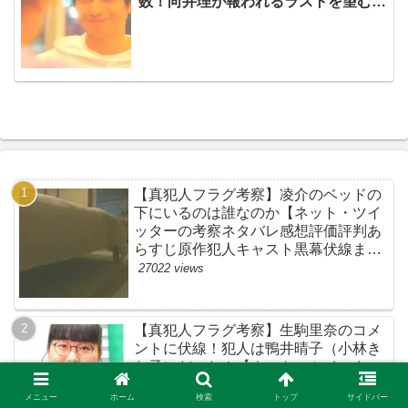
数！向井理が報われるラストを望む声
はもっと多いぞww【ネットの考察感
想ネタバレまとめ・最終回】
【真犯人フラグ考察】凌介のベッドの
下にいるのは誰なのか【ネット・ツイ
ッターの考察ネタバレ感想評価評判あ
らすじ原作犯人キャスト黒幕伏線まと
め】
27022 views
【真犯人フラグ考察】生駒里奈のコメ
ントに伏線！犯人は鴨井晴子（小林き
な子）だった！【ネット・ツイッター
の考察ネタバレ感想評価評判あらすじ
メニュー
ホーム
検索
トップ
サイドバー
原作犯人キャスト黒幕伏線まとめ・鴨
20163 views