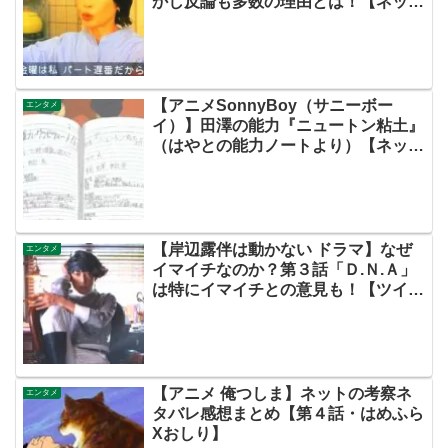
かし反論も多数の理由とは！【ネッ
ト・ツイッターの考察ネタバレ感想評
価評判あらすじ原作犯人キャスト黒幕
伏線まとめ】
【アニメSonnyBoy（サニーボー
エンタメ
イ）】田澤の能力『ニュートン粘土』
（はやとの能力ノートより）【ネット
の評価考察ネタバレあらすじ感想まと
め・第３話・サニボ】
【岸辺露伴は動かない ドラマ】なぜ
エンタメ
イマイチなのか？第３話「Ｄ.Ｎ.Ａ」
は特にイマイチとの意見も！【ツイッ
ターの考察ネタバレ評価評判感想批判
原作キャスト脚本あらすじ伏線まとめ
犯人黒幕・面白くない・つまらない・
実写・富豪村・くしゃがら・ザ・ラ
ン・背中の正面・六壁坂・ドラマ】
【アニメ 俺つしま】ネットの考察ネ
エンタメ
タバレ感想まとめ【第４話・はめふら
Xおしり】