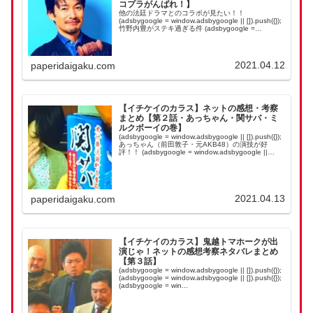
コプラがんばれ！】
他の法廷ドラマとのコラボが見たい！！
(adsbygoogle = window.adsbygoogle || []).push({});
竹野内豊がステキ過ぎる件 (adsbygoogle =
window.adsbygoogle || ...
2021.04.12
paperidaigaku.com
【イチケイのカラス】ネットの感想・考察
まとめ【第２話・あっちゃん・関サバ・ミ
ルクボーイの巻】
(adsbygoogle = window.adsbygoogle || []).push({});
あっちゃん（前田敦子・元AKB48）の演技が好
評！！ (adsbygoogle = window.adsbygoogle ||
[]).p...
2021.04.13
paperidaigaku.com
【イチケイのカラス】鬼越トマホークが出
演じゃ！ネットの感想考察ネタバレまとめ
【第３話】
(adsbygoogle = window.adsbygoogle || []).push({});
(adsbygoogle = window.adsbygoogle || []).push({});
(adsbygoogle = win...