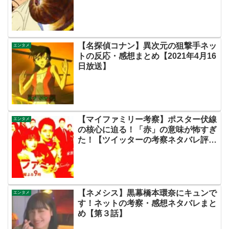
【名探偵コナン】異次元の狙撃手ネッ
エンタメ
トの反応・感想まとめ【2021年4月16
日放送】
【マイファミリー考察】ポスター伏線
エンタメ
の核心に迫る！「赤」の意味が怖すぎ
た！【ツイッターの考察ネタバレ評価
黒幕評判感想批判原作犯人キャスト脚
本あらすじ伏線まとめ】
【ネメシス】黒幕橋本環奈にキュンで
エンタメ
す！ネットの考察・感想ネタバレまと
め【第３話】