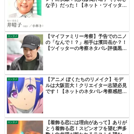
な子）だった！【ネット・ツイッター
の考察ネタバレ感想評価評判あらすじ
原作犯人キャスト黒幕伏線まとめ・鴨
居晴子】
【マイファミリー考察】予告でのニノ
エンタメ
の「なんで！？」相手は濱田岳か？！
【ツイッターの考察ネタバレ評価黒幕
評判感想批判原作犯人キャスト脚本あ
らすじ伏線まとめ】
【アニメ ぼくたちのリメイク】モデ
エンタメ
ルは大阪芸大！クリエイター志望必見
です！【ネットのネタバレ考察感想ま
とめ・第１話（初回）・ぼくリメ】
【着飾る恋には理由があって】ありが
エンタメ
とう着飾る恋！スピンオフを望む声多