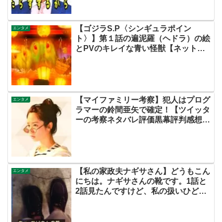
【ゴジラS.P〈シンギュラポイン
エンタメ
ト〉】第１話の遍泥羅（ヘドラ）の絵
とPVのキレイな青い怪獣【ネットの
考察・感想まとめ】
【マイファミリー考察】犯人はプログ
エンタメ
ラマーの鈴間亜矢で確定！【ツイッタ
ーの考察ネタバレ評価黒幕評判感想批
判原作犯人キャスト脚本あらすじ伏線
まとめ・藤間爽子】
【私の家政夫ナギサさん】どうもこん
エンタメ
にちは。ナギサさんの靴です。1話と
2話見たんですけど、私の扱いひどす
ぎませんか？