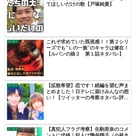
てほしいだけの歌【戸塚純貴】
これぞ求めていた既視感！！第２シリ
エンタメ
ーズでも”Ｌの一族”のキャラは健在！
【ルパンの娘２ 第１話ネタバレ】
【拡散希望】恋です！続編を望む声ま
エンタメ
とめました！日テレに届けみんなの想
い！【ツイッターの考察ネタバレ評価
評判感想批判原作キャスト脚本あらす
じ伏線まとめ】
【真犯人フラグ考察】生駒里奈のコメ
エンタメ
ントに伏線！犯人は鴨井晴子（小林き