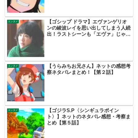
【ゴシップ ドラマ】エヴァンゲリオ
エンタメ
ンの綾波レイを思い出してしまう人続
出！ラストシーンも「エヴァ」じゃ
ん！【ツイッターの考察ネタバレ評価
評判感想批判原作キャスト脚本あらす
じ伏線まとめ犯人黒幕・黒木華】
【うらみちお兄さん】ネットの感想考
エンタメ
察ネタバレまとめ！【第２話】
【ゴジラS.P〈シンギュラポイン
エンタメ
ト〉】ネットのネタバレ感想・考察ま
とめ【第５話】