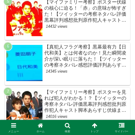
【マイファミリー考察】ポスター伏線
の核心に迫る！「赤」の意味が怖すぎ
た！【ツイッターの考察ネタバレ評価
黒幕評判感想批判原作犯人キャスト脚
本あらすじ伏線まとめ】
14432 views
【真犯人フラグ考察】黒幕最有力【日
代和美】とは何者なのか！見た瞬間凌
介が深い眠りに落ちた！【ツイッター
の考察ネタバレ感想評価評判あらすじ
原作犯人キャスト黒幕伏線まとめ】
14345 views
【マイファミリー考察】ポスターを見
れば犯人がわかる！？【ツイッターの
考察ネタバレ評価黒幕評判感想批判原
作犯人キャスト脚本あらすじ伏線まと
め】
14016 views
メニュー
ホーム
検索
トップ
サイドバー