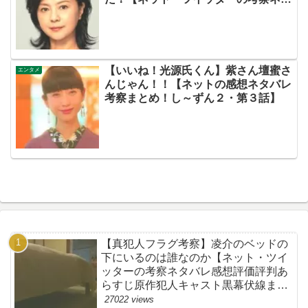
バレ伏線感想評価あらすじ犯人評判批
判キャスト脚本原作黒幕まとめ・赤い
万年筆・ペン・真田梓・お母さん】
【いいね！光源氏くん】紫さん壇蜜さ
エンタメ
んじゃん！！【ネットの感想ネタバレ
考察まとめ！し～ずん２・第３話】
【真犯人フラグ考察】凌介のベッドの
下にいるのは誰なのか【ネット・ツイ
ッターの考察ネタバレ感想評価評判あ
らすじ原作犯人キャスト黒幕伏線まと
め】
27022 views