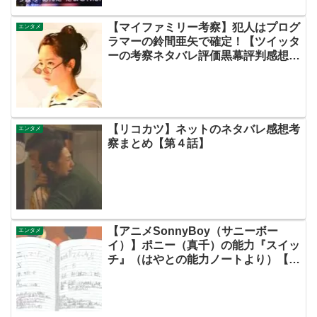
【マイファミリー考察】犯人はプログ
エンタメ
ラマーの鈴間亜矢で確定！【ツイッタ
ーの考察ネタバレ評価黒幕評判感想批
判原作犯人キャスト脚本あらすじ伏線
まとめ・藤間爽子】
【リコカツ】ネットのネタバレ感想考
エンタメ
察まとめ【第４話】
【アニメSonnyBoy（サニーボー
エンタメ
イ）】ポニー（真千）の能力『スイッ
チ』（はやとの能力ノートより）【ネ
ットの考察ネタバレ感想あらすじ評価
まとめ・第３話・サニボ】