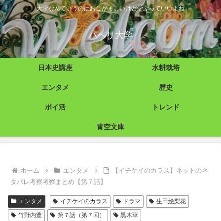
大学なんていうのはおこがましいけど学ぶっていいよね
パペリ大学
日本史講座
水耕栽培
エンタメ
歴史
ポイ活
トレンド
青空文庫
ホーム
エンタメ
【イチケイのカラス】ネットのネ
タバレ考察考察まとめ【第７話】
エンタメ
イチケイのカラス
ドラマ
生田絵梨花
竹野内豊
第７話（第７回）
黒木華