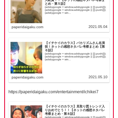
大絶賛！！【ネットの感想ネタバレ考察ま
とめ・第５話】
(adsbygoogle = window.adsbygoogle || []).push({});
(adsbygoogle = window.adsbygoogle || []).push({});
(adsbygoogle = win...
2021.05.04
paperidaigaku.com
【イチケイのカラス】バカリズムさん名演
技！ネットの感想ネタバレ考察まとめ【第
６話】
(adsbygoogle = window.adsbygoogle || []).push({});
(adsbygoogle = window.adsbygoogle || []).push({});
(adsbygoogle = win...
2021.05.10
paperidaigaku.com
https://paperidaigaku.com/entertainment/ichikei7
【イチケイのカラス】見取り図トレンド入
りおめでとう！！【ネットの感想ネタバレ
考察まとめ・第８話】
(adsbygoogle = window.adsbygoogle || []).push({});