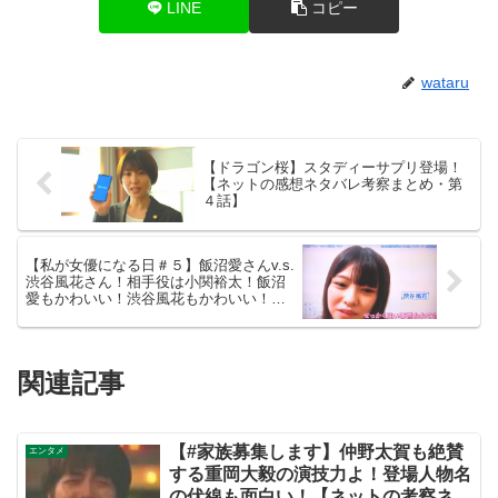
LINE
コピー
wataru
【ドラゴン桜】スタディーサプリ登場！
【ネットの感想ネタバレ考察まとめ・第
４話】
【私が女優になる日＃５】飯沼愛さんv.s.
渋谷風花さん！相手役は小関裕太！飯沼
愛もかわいい！渋谷風花もかわいい！
【ネットの感想・評価評判まとめ・動画
あり・この初恋はフィクションです・初
恋Ｆ】
関連記事
【#家族募集します】仲野太賀も絶賛
エンタメ
する重岡大毅の演技力よ！登場人物名
の伏線も面白い！【ネットの考察ネタ