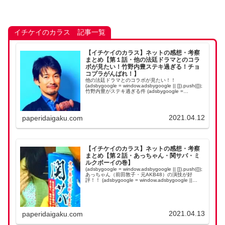
イチケイのカラス 記事一覧
【イチケイのカラス】ネットの感想・考察
まとめ【第１話・他の法廷ドラマとのコラ
ボが見たい！竹野内豊ステキ過ぎる！チョ
コプラがんばれ！】
他の法廷ドラマとのコラボが見たい！！
(adsbygoogle = window.adsbygoogle || []).push({});
竹野内豊がステキ過ぎる件 (adsbygoogle =
window.adsbygoogle || ...
2021.04.12
paperidaigaku.com
【イチケイのカラス】ネットの感想・考察
まとめ【第２話・あっちゃん・関サバ・ミ
ルクボーイの巻】
(adsbygoogle = window.adsbygoogle || []).push({});
あっちゃん（前田敦子・元AKB48）の演技が好
評！！ (adsbygoogle = window.adsbygoogle ||
[]).p...
2021.04.13
paperidaigaku.com