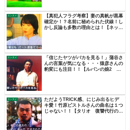
【真犯人フラグ考察】妻の真帆が黒幕
エンタメ
確定か！？名前に秘められた伏線！し
かし反論も多数の理由とは！【ネッ
ト・ツイッターの考察ネタバレ感想評
価評判あらすじ原作犯人キャスト黒幕
伏線まとめ】
「信じたヤツがバカを見る！」蒲谷さ
エンタメ
んの言葉が気になる・・・猿彦さんの
豹変にも注目！！【ルパンの娘2 第
4話見どころ】
ただようTRICK感、にじみ出るヒデ
エンタメ
キ愛！竹原ピストルさんの曲名は１つ
じゃない！！【タリオ 復讐代行の2
人 第2話】