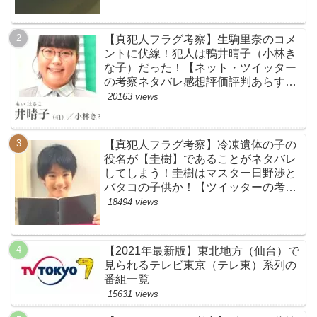
【真犯人フラグ考察】生駒里奈のコメ
ントに伏線！犯人は鴨井晴子（小林き
な子）だった！【ネット・ツイッター
の考察ネタバレ感想評価評判あらすじ
原作犯人キャスト黒幕伏線まとめ・鴨
20163 views
居晴子】
【真犯人フラグ考察】冷凍遺体の子の
役名が【圭樹】であることがネタバレ
してしまう！圭樹はマスター日野渉と
バタコの子供か！【ツイッターの考察
ネタバレ感想評価評判あらすじ原作犯
18494 views
人キャスト黒幕伏線まとめ】
【2021年最新版】東北地方（仙台）で
見られるテレビ東京（テレ東）系列の
番組一覧
15631 views