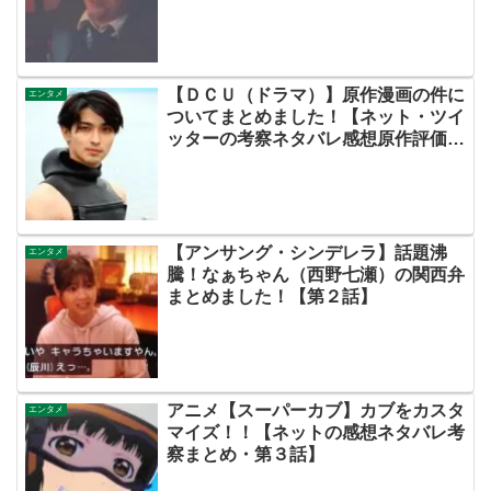
【ＤＣＵ（ドラマ）】原作漫画の件に
エンタメ
ついてまとめました！【ネット・ツイ
ッターの考察ネタバレ感想原作評価あ
らすじ評判伏線キャスト批判脚本犯人
黒幕まとめ・横浜流星・阿部寛・日曜
劇場・ＴＢＳ】
【アンサング・シンデレラ】話題沸
エンタメ
騰！なぁちゃん（西野七瀬）の関西弁
まとめました！【第２話】
アニメ【スーパーカブ】カブをカスタ
エンタメ
マイズ！！【ネットの感想ネタバレ考
察まとめ・第３話】