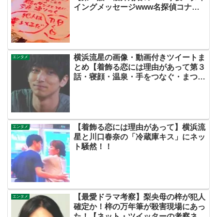
イングメッセージwww名探偵コナ
ン？？】
横浜流星の画像・動画付きツイートま
エンタメ
とめ【着飾る恋には理由があって第３
話・寝顔・温泉・手をつなぐ・まつ毛
にキュンなど！デジタルデトック
ス！！】
【着飾る恋には理由があって】横浜流
エンタメ
星と川口春奈の「冷蔵庫キス」にネッ
ト騒然！！
【最愛ドラマ考察】梨央母の梓が犯人
エンタメ
確定か！梓の万年筆が殺害現場にあっ
た！【ネット・ツイッターの考察ネタ