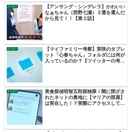
【アンサング・シンデレラ】かわいい
エンタメ
なぁちゃん（西野七瀬）３選を選んだ
から見て！！【第２話】
【マイファミリー考察】実咲のタブレ
エンタメ
ット「心春ちゃん」フォルダには何が
入っているのか？【ツイッターの考察
ネタバレ評価黒幕評判感想批判原作犯
人キャスト脚本あらすじ伏線まとめ】
美食探偵明智五郎探検隊！闇に閉ざさ
エンタメ
れたネットの奥地に【マリアの部屋】
は実在した！？実際にアクセスしてみ
ました！！