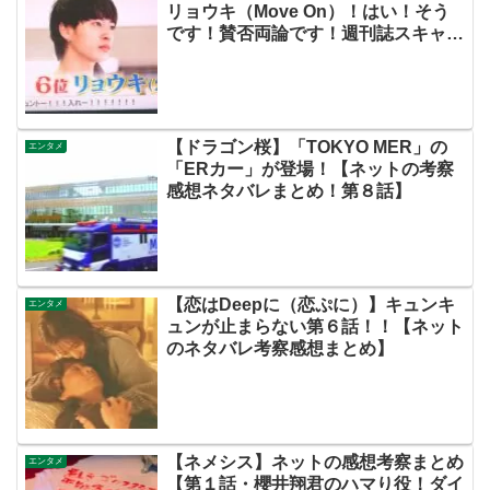
リョウキ（Move On）！はい！そう
です！賛否両論です！週刊誌スキャン
ダルの件も尾を引いてます！【ザファ
ースト・ネットのネタバレ感想考察ま
とめ・スッキリ・BE:FIRST・ビーフ
ァースト】
【ドラゴン桜】「TOKYO MER」の
エンタメ
「ERカー」が登場！【ネットの考察
感想ネタバレまとめ！第８話】
【恋はDeepに（恋ぷに）】キュンキ
エンタメ
ュンが止まらない第６話！！【ネット
のネタバレ考察感想まとめ】
【ネメシス】ネットの感想考察まとめ
エンタメ
【第１話・櫻井翔君のハマり役！ダイ