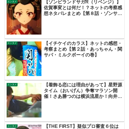
【ゾンビランドサガR（リベンジ）】
エンタメ
佐賀事変とは何だ！？ネットの考察感
想ネタバレまとめ【第８話・ゾンサ
ガ】
【イチケイのカラス】ネットの感想・
エンタメ
考察まとめ【第２話・あっちゃん・関
サバ・ミルクボーイの巻】
【着飾る恋には理由があって】星野源
エンタメ
タイム（おいげん）争奪マラソン開
催！さあ勝つのは横浜流星か！向井理
か！どっちだ！？【ネットの考察感想
ネタバレまとめ・第８話】
【THE FIRST】疑似プロ審査６位は
エンタメ