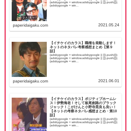
(adsbygoogle = window.adsbygoogle || []).push({});
(adsbygoogle = win...
2021.05.24
paperidaigaku.com
【イチケイのカラス】職権を発動します！
ネットのネタバレ考察感想まとめ【第９
話】
(adsbygoogle = window.adsbygoogle || []).push({});
(adsbygoogle = window.adsbygoogle || []).push({});
(adsbygoogle = win...
2021.06.01
paperidaigaku.com
【イチケイのカラス】ポジティブホームレ
ス！伊勢海老！そして板尾創路のブラック
ジャック！こがけんと小野寺晃良も良い！
【ネットの考察ネタバレ感想まとめ・第10
話】
(adsbygoogle = window.adsbygoogle || []).push({});
(adsbygoogle = window.adsbygoogle || []).push({});
(adsbygoogle = win...