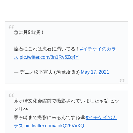
急に月9出演！
流石にこれは流石に憑いてる！
#イチケイのカラ
ス
pic.twitter.com/8n1Rv5Zq4Y
— デニス松下宣夫 (@mtstn3ib)
May 17, 2021
茅ヶ崎文化会館前で撮影されていましたぁ🤣 ビッ
クリ👀
茅ヶ崎まで撮影に来るんですね😂
#イチケイのカ
ラス
pic.twitter.com/JokQ26VxXQ