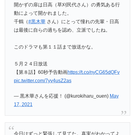
開かずの扉は日高（草刈民代さん）の勇気ある行
動によって開かれました。
千鶴（
#黒木華
さん）にとって憧れの先輩・日高
は最後に自らの過ちを認め、立派でしたね。
このドラマも第１１話まで放送かな。
５月２４日放送
【第８話】60秒予告動画
https://t.co/nyCG65dQFv
pic.twitter.com/7yv4usZ2as
— 黒木華さんを応援！ (@kurokiharu_ouen)
May
17, 2021
今日はずっと緊張して見てた。真実がわかってよ