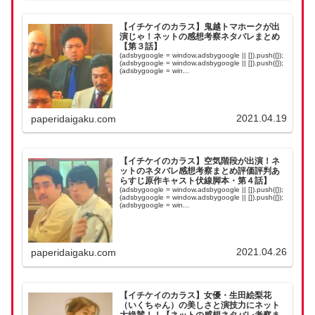
【イチケイのカラス】鬼越トマホークが出
演じゃ！ネットの感想考察ネタバレまとめ
【第３話】
(adsbygoogle = window.adsbygoogle || []).push({});
(adsbygoogle = window.adsbygoogle || []).push({});
(adsbygoogle = win...
2021.04.19
paperidaigaku.com
【イチケイのカラス】空気階段が出演！ネ
ットのネタバレ感想考察まとめ評価評判あ
らすじ原作キャスト伏線脚本・第４話】
(adsbygoogle = window.adsbygoogle || []).push({});
(adsbygoogle = window.adsbygoogle || []).push({});
(adsbygoogle = win...
2021.04.26
paperidaigaku.com
【イチケイのカラス】女優・生田絵梨花
（いくちゃん）の美しさと演技力にネット