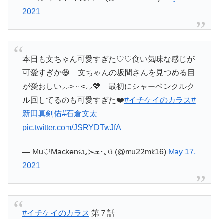
2021
本日も文ちゃん可愛すぎた♡♡食い気味な感じが
可愛すぎか😆 文ちゃんの坂間さんを見つめる目
が愛おしい⸝⸝˃ ᵕ ˂⸝⸝💖 最初にシャーペンクルク
ル回してるのも可愛すぎた❤️
#イチケイのカラス
#
新田真剣佑
#石倉文太
pic.twitter.com/JSRYDTwJfA
— Mu♡Mackenଘ｡≻ܫ･｡ଓ (@mu22mk16)
May 17,
2021
#イチケイのカラス
第７話