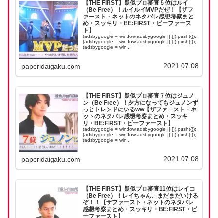
【THE FIRST】疑似プロ審査５位はルイ
（Be Free）！ルイルイMVPだぜ！【ザフ
ァースト・ネットのネタバレ感想考察まと
め・スッキリ・BE:FIRST・ビーファース
ト】
(adsbygoogle = window.adsbygoogle || []).push({});
(adsbygoogle = window.adsbygoogle || []).push({});
(adsbygoogle = win...
2021.07.08
paperidaigaku.com
【THE FIRST】疑似プロ審査７位はジュノ
ン（Be Free）！夕方になってもジュノンず
っとトレンドにいるww【ザファースト・ネ
ットのネタバレ感想考察まとめ・スッキ
リ・BE:FIRST・ビーファースト】
(adsbygoogle = window.adsbygoogle || []).push({});
(adsbygoogle = window.adsbygoogle || []).push({});
(adsbygoogle = win...
2021.07.08
paperidaigaku.com
【THE FIRST】疑似プロ審査11位はレイコ
（Be Free）！レイちゃん、まだまだいける
ぞ！！【ザファースト・ネットのネタバレ
感想考察まとめ・スッキリ・BE:FIRST・ビ
ーファースト】