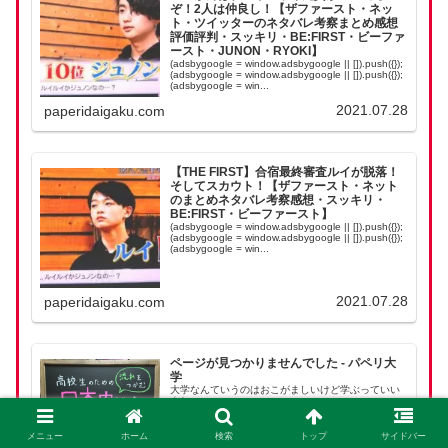
ぞ！2人は仲良し！【ザファースト・ネッ
ト・ツイッターのネタバレ考察まとめ感想
評価評判・スッキリ・BE:FIRST・ビーファ
ースト・JUNON・RYOKI】
(adsbygoogle = window.adsbygoogle || []).push({});
(adsbygoogle = window.adsbygoogle || []).push({});
(adsbygoogle = win...
2021.07.28
paperidaigaku.com
【THE FIRST】合宿最終審査ルイが脱落！
そしてスカウト！【ザファースト・ネット
のまとめネタバレ考察感想・スッキリ・
BE:FIRST・ビーファースト】
(adsbygoogle = window.adsbygoogle || []).push({});
(adsbygoogle = window.adsbygoogle || []).push({});
(adsbygoogle = win...
2021.07.28
paperidaigaku.com
ページが見つかりませんでした - パペリ大
学
大学なんていうのはおこがましいけど学ぶっていい
よね
メニュー
ホーム
検索
トップ
サイドバー