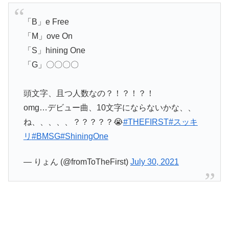
「B」e Free
「M」ove On
「S」hining One
「G」〇〇〇〇
頭文字、且つ人数なの？！？！？！
omg…デビュー曲、10文字にならないかな、、
ね、、、、、？？？？？😭
#THEFIRST
#スッキ
リ
#BMSG
#ShiningOne
— りょん (@fromToTheFirst)
July 30, 2021