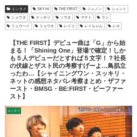
エンタメ
SKY-HI
THE FIRST
ジュノン
シュント
ショウタ
スッキリ
ソウタ
マナト
ラン
リュウヘイ
リョウキ
レイコ
レイちゃん
レオ
【THE FIRST】デビュー曲は「G」から始
まる！「Shining One」登場で確定！しか
も５人デビューだとすれば５文字！？社長
の伏線とザスト民の考察すげーよ…鳥肌立
ったわ…【シャイニングワン・スッキリ・
ネットの感想ネタバレ考察まとめ・ザファ
ースト・BMSG・BE:FIRST・ビーファー
スト】
エンタメ