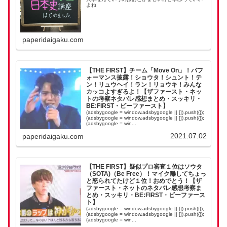
よね
paperidaigaku.com
【THE FIRST】チーム「Move On」！パフ
ォーマンス披露！ショウタ！シュント！テ
ン！リュウヘイ！ラン！リョウキ！みんな
カッコよすぎるよ！【ザファースト・ネッ
トの考察ネタバレ感想まとめ・スッキリ・
BE:FIRST・ビーファースト】
(adsbygoogle = window.adsbygoogle || []).push({});
(adsbygoogle = window.adsbygoogle || []).push({});
(adsbygoogle = win...
2021.07.02
paperidaigaku.com
【THE FIRST】疑似プロ審査１位はソウタ
（SOTA)（Be Free）！マイク離してちょっ
と怒られてたけど１位！おめでとう！【ザ
ファースト・ネットのネタバレ感想考察ま
とめ・スッキリ・BE:FIRST・ビーファース
ト】
(adsbygoogle = window.adsbygoogle || []).push({});
(adsbygoogle = window.adsbygoogle || []).push({});
(adsbygoogle = win...