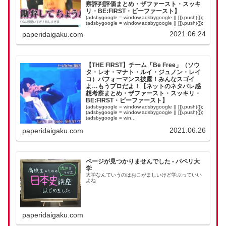
察評判評価まとめ・ザファースト・スッキ
リ・BE:FIRST・ビーファースト】
(adsbygoogle = window.adsbygoogle || []).push({});
(adsbygoogle = window.adsbygoogle || []).push({});
(adsbygoogle = win...
2021.06.24
paperidaigaku.com
【THE FIRST】チーム「Be Free」（ソウ
タ・レオ・マナト・ルイ・ジュノン・レイ
コ）パフォーマンス披露！みんなスゴイ
よ…もうプロだよ！【ネットのネタバレ感
想考察まとめ・ザファースト・スッキリ・
BE:FIRST・ビーファースト】
(adsbygoogle = window.adsbygoogle || []).push({});
(adsbygoogle = window.adsbygoogle || []).push({});
(adsbygoogle = win...
2021.06.26
paperidaigaku.com
ページが見つかりませんでした - パペリ大
学
大学なんていうのはおこがましいけど学ぶっていい
よね
paperidaigaku.com