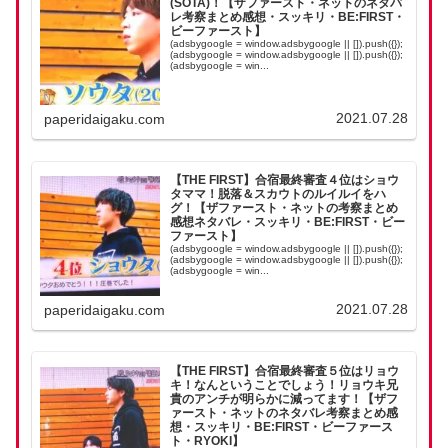
(SOTA)！【ザファースト・ネットのネタバ
レ考察まとめ感想・スッキリ・BE:FIRST・
ビーファースト】
(adsbygoogle = window.adsbygoogle || []).push({});
(adsbygoogle = window.adsbygoogle || []).push({});
(adsbygoogle = win...
2021.07.28
paperidaigaku.com
【THE FIRST】合宿最終審査４位はショウ
タママ！脱落＆スカウトのルイルイをハ
グ！【ザファースト・ネットの考察まとめ
感想ネタバレ・スッキリ・BE:FIRST・ビー
ファースト】
(adsbygoogle = window.adsbygoogle || []).push({});
(adsbygoogle = window.adsbygoogle || []).push({});
(adsbygoogle = win...
2021.07.28
paperidaigaku.com
【THE FIRST】合宿最終審査５位はリョウ
キ！なんということでしょう！リョウキ兄
貴のアンチが明らかに減ってます！【ザフ
ァースト・ネットのネタバレ考察まとめ感
想・スッキリ・BE:FIRST・ビーファース
ト・RYOKI】