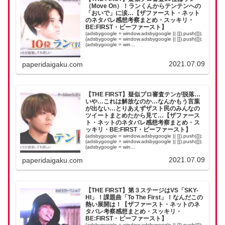
（Move On）！ランくんからテンテンへの
「おいで」に涙…【ザファースト・ネット
のネタバレ感想考察まとめ・スッキリ・
BE:FIRST・ビーファースト】
(adsbygoogle = window.adsbygoogle || []).push({});
(adsbygoogle = window.adsbygoogle || []).push({});
(adsbygoogle = win...
2021.07.09
paperidaigaku.com
【THE FIRST】疑似プロ審査テンが脱落…
いや…これは解放なのか…なんかもう言葉
が出ない…とりあえずザスト民のみんなの
ツイートまとめたから見て…【ザファース
ト・ネットのネタバレ感想考察まとめ・ス
ッキリ・BE:FIRST・ビーファースト】
(adsbygoogle = window.adsbygoogle || []).push({});
(adsbygoogle = window.adsbygoogle || []).push({});
(adsbygoogle = win...
2021.07.09
paperidaigaku.com
【THE FIRST】第３ステージはVS「SKY-
HI」！課題曲「To The First」！なんだこの
熱い展開は！【ザファースト・ネットのネ
タバレ考察感想まとめ・スッキリ・
BE:FIRST・ビーファースト】
(adsbygoogle = window.adsbygoogle || []).push({});