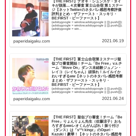
【THE FIRST】ナオキ・シュンスケ・タイ
キが脱落…４次審査 富士山合宿 第１ステー
ジ【ネットTwitterのネタバレ感想考察評価
評判まとめ・ザファースト・スッキリ・
BE:FIRST・ビーファースト】
(adsbygoogle = window.adsbygoogle || []).push({});
(adsbygoogle = window.adsbygoogle || []).push({});
(adsbygoogle = win...
2021.06.19
paperidaigaku.com
【THE FIRST】富士山合宿第２ステージ疑
似プロ審査開始！チーム「Be Free」v.s.チ
ーム「Move On」ダンス未経験ジュノン・
レイコ（レイちゃん）頑張れ！ルイルイか
わいすぎるww【ネットのネタバレ感想考察
まとめ・ザファースト・スッキリ・
BE:FIRST・ビーファースト】
(adsbygoogle = window.adsbygoogle || []).push({});
(adsbygoogle = window.adsbygoogle || []).push({});
(adsbygoogle = win...
2021.06.24
paperidaigaku.com
【THE FIRST】疑似プロ審査！チーム「Be
Free」りょんりょん先生（佐藤涼子）おも
ろすぎるwwレオくんがんばれ！振り付け
（ダンス）は「s**t kingz」のOguri・
Kazuki！豪華！【ネットのネタバレ感想考