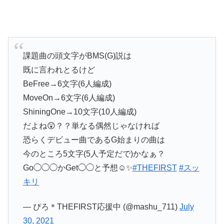
課題曲の頭文字がBMS(G)説は
既に言われとるけど
BeFree→6文字(6人編成)
MoveOn→6文字(6人編成)
ShiningOne→10文字(10人編成)
だよね😲？？単なる偶然じゃなければ
恐らくデビュー曲であるG始まりの曲は
今のところ5文字(5人予定だで)かなぁ？
Go◯◯◯かGet◯◯と予想☺️✨
#THEFIRST
#スッ
キリ
— ぴろ＊THEFIRST応援中 (@mashu_711)
July
30, 2021