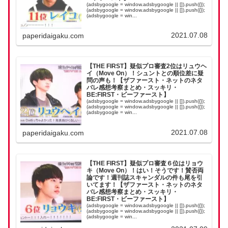
(adsbygoogle = window.adsbygoogle || []).push({});
(adsbygoogle = window.adsbygoogle || []).push({});
(adsbygoogle = win...
2021.07.08
paperidaigaku.com
【THE FIRST】疑似プロ審査2位はリュウヘ
イ（Move On）！シュントとの順位差に疑
問の声も！【ザファースト・ネットのネタ
バレ感想考察まとめ・スッキリ・
BE:FIRST・ビーファースト】
(adsbygoogle = window.adsbygoogle || []).push({});
(adsbygoogle = window.adsbygoogle || []).push({});
(adsbygoogle = win...
2021.07.08
paperidaigaku.com
【THE FIRST】疑似プロ審査６位はリョウ
キ（Move On）！はい！そうです！賛否両
論です！週刊誌スキャンダルの件も尾を引
いてます！【ザファースト・ネットのネタ
バレ感想考察まとめ・スッキリ・
BE:FIRST・ビーファースト】
(adsbygoogle = window.adsbygoogle || []).push({});
(adsbygoogle = window.adsbygoogle || []).push({});
(adsbygoogle = win...