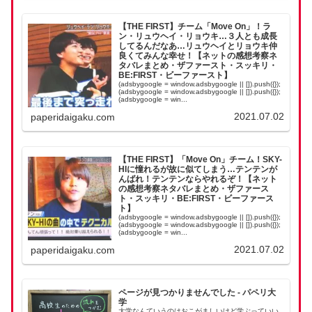
【THE FIRST】チーム「Move On」！ラ
ン・リュウヘイ・リョウキ…３人とも成長
してるんだなあ…リュウヘイとリョウキ仲
良くてみんな幸せ！【ネットの感想考察ネ
タバレまとめ・ザファースト・スッキリ・
BE:FIRST・ビーファースト】
(adsbygoogle = window.adsbygoogle || []).push({});
(adsbygoogle = window.adsbygoogle || []).push({});
(adsbygoogle = win...
2021.07.02
paperidaigaku.com
【THE FIRST】「Move On」チーム！SKY-
HIに憧れるが故に似てしまう…テンテンが
んばれ！テンテンならやれるぞ！【ネット
の感想考察ネタバレまとめ・ザファース
ト・スッキリ・BE:FIRST・ビーファース
ト】
(adsbygoogle = window.adsbygoogle || []).push({});
(adsbygoogle = window.adsbygoogle || []).push({});
(adsbygoogle = win...
2021.07.02
paperidaigaku.com
ページが見つかりませんでした - パペリ大
学
大学なんていうのはおこがましいけど学ぶっていい