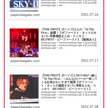
(adsbygoogle = window.adsbygoogle || []).push({});
(adsbygoogle = win...
2021.07.16
paperidaigaku.com
【THE FIRST】ボーイズ11人の「To The
First」披露！【ザファースト・ネットのネ
タバレ考察感想まとめ・スッキリ・
BE:FIRST・ビーファースト】【動画あり】
(adsbygoogle = window.adsbygoogle || []).push({});
(adsbygoogle = window.adsbygoogle || []).push({});
(adsbygoogle = win...
2021.07.17
paperidaigaku.com
【THE FIRST】ボーイズとSKY-HIが一緒に
「To The First」！みんなのパーカー持って
くる社長かわいすぎて無理【ザファース
ト・ネットの感想ネタバレ考察まとめ・ス
ッキリ・BE:FIRST・ビーファースト】
(adsbygoogle = window.adsbygoogle || []).push({});
(adsbygoogle = window.adsbygoogle || []).push({});
(adsbygoogle = win...
2021.07.28
paperidaigaku.com