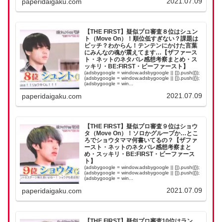
2021.07.09
paperidaigaku.com
【THE FIRST】疑似プロ審査８位はシュン
ト（Move On）！順位低すぎない？課題は
ピッチ？わからん！テンテンにかけた言葉
にみんなの魂が震えてます…【ザファース
ト・ネットのネタバレ感想考察まとめ・ス
ッキリ・BE:FIRST・ビーファースト】
(adsbygoogle = window.adsbygoogle || []).push({});
(adsbygoogle = window.adsbygoogle || []).push({});
(adsbygoogle = win...
2021.07.09
paperidaigaku.com
【THE FIRST】疑似プロ審査９位はショウ
タ（Move On）！ソロかグループか…とこ
ろでショウタママ何書いてるの？【ザファ
ースト・ネットのネタバレ感想考察まと
め・スッキリ・BE:FIRST・ビーファース
ト】
(adsbygoogle = window.adsbygoogle || []).push({});
(adsbygoogle = window.adsbygoogle || []).push({});
(adsbygoogle = win...
2021.07.09
paperidaigaku.com
【THE FIRST】疑似プロ審査10位はラン