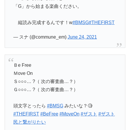
「G」から始まる楽曲ください。
縦読み完成するんです！w
#BMSG
#THEFIRST
— スナ (@commune_em)
June 24, 2021
Ｂe Free
Ｍove On
Ｓ○○○… ?（ 次の審査曲…？）
Ｇ○○○… ?（ 次の審査曲…？）
頭文字とったら
#BMSG
みたいな？🧐
#THEFIRST
#BeFree
#MoveOn
#ザスト
#ザスト
民と繋がりたい