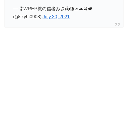
— 🌞WREP教の信者みさ👼🦁🧢🐢🍌👑
(@skyhi0908)
July 30, 2021