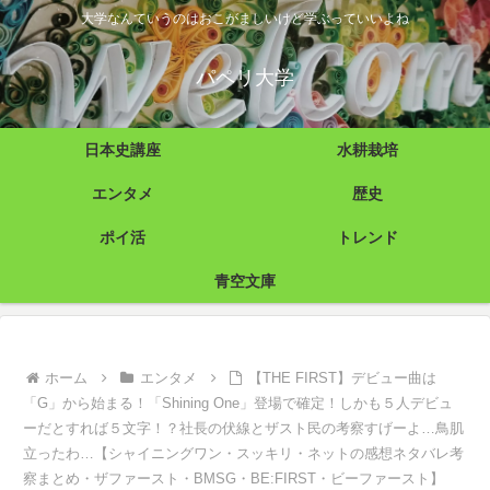
大学なんていうのはおこがましいけど学ぶっていいよね
パペリ大学
日本史講座
水耕栽培
エンタメ
歴史
ポイ活
トレンド
青空文庫
ホーム
エンタメ
【THE FIRST】デビュー曲は
「G」から始まる！「Shining One」登場で確定！しかも５人デビュ
ーだとすれば５文字！？社長の伏線とザスト民の考察すげーよ…鳥肌
立ったわ…【シャイニングワン・スッキリ・ネットの感想ネタバレ考
察まとめ・ザファースト・BMSG・BE:FIRST・ビーファースト】