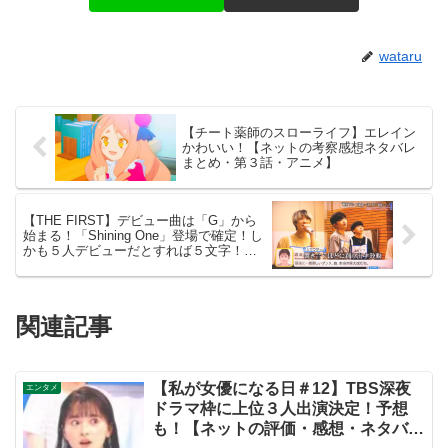
wataru
【チート薬師のスローライフ】エレイン
かわいい！【ネットの考察感想ネタバレ
まとめ・第３話・アニメ】
【THE FIRST】デビュー曲は「G」から
始まる！「Shining One」登場で確定！し
かも５人デビューだとすれば５文字！？
社長の伏線とザスト民の考察すげーよ…
鳥肌立ったわ…【シャイニングワン・ス
ッキリ・ネットの感想ネタバレ考察まと
め・ザファースト・BMSG・BE:FIRST・
関連記事
ビーファースト】
【私が女優になる日＃12】TBS深夜
エンタメ
ドラマ枠に上位３人出演決定！予想
も！【ネットの評価・感想・ネタバレ