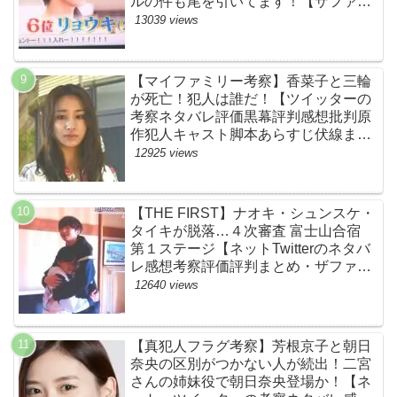
ルの件も尾を引いてます！【ザファー
スト・ネットのネタバレ感想考察まと
13039 views
め・スッキリ・BE:FIRST・ビーファ
ースト】
【マイファミリー考察】香菜子と三輪
が死亡！犯人は誰だ！【ツイッターの
考察ネタバレ評価黒幕評判感想批判原
作犯人キャスト脚本あらすじ伏線まと
め】
12925 views
【THE FIRST】ナオキ・シュンスケ・
タイキが脱落…４次審査 富士山合宿
第１ステージ【ネットTwitterのネタバ
レ感想考察評価評判まとめ・ザファー
スト・スッキリ・BE:FIRST・ビーフ
12640 views
ァースト】
【真犯人フラグ考察】芳根京子と朝日
奈央の区別がつかない人が続出！二宮
さんの姉妹役で朝日奈央登場か！【ネ