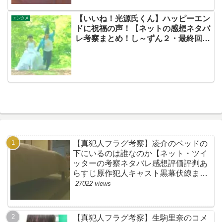
【いいね！光源氏くん】ハッピーエン
エンタメ
ドに祝福の声！【ネットの感想ネタバ
レ考察まとめ！し～ずん２・最終回
（第４話）】
【真犯人フラグ考察】凌介のベッドの
下にいるのは誰なのか【ネット・ツイ
ッターの考察ネタバレ感想評価評判あ
らすじ原作犯人キャスト黒幕伏線まと
め】
27022 views
【真犯人フラグ考察】生駒里奈のコメ