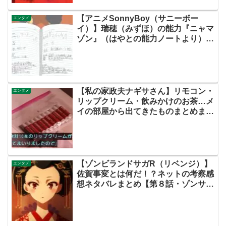
【アニメSonnyBoy（サニーボー
エンタメ
イ）】瑞穂（みずほ）の能力『ニャマ
ゾン』（はやとの能力ノートより）
【ネットの考察ネタバレあらすじ感想
まとめ評価・第３話・サニボ】
【私の家政夫ナギサさん】リモコン・
エンタメ
リップクリーム・飲みかけのお茶…メ
イの部屋から出てきたものまとめまし
た！
【ゾンビランドサガR（リベンジ）】
エンタメ
佐賀事変とは何だ！？ネットの考察感
想ネタバレまとめ【第８話・ゾンサ
ガ】