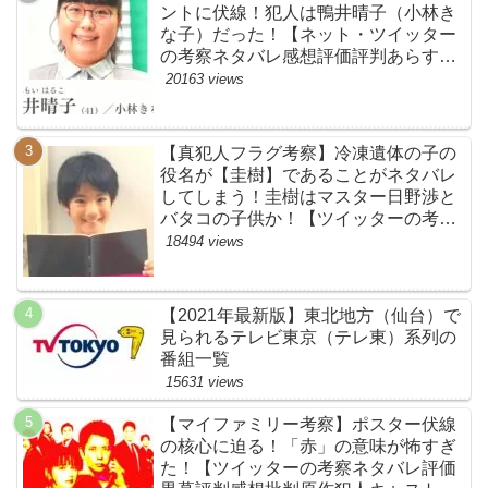
ントに伏線！犯人は鴨井晴子（小林き
な子）だった！【ネット・ツイッター
の考察ネタバレ感想評価評判あらすじ
原作犯人キャスト黒幕伏線まとめ・鴨
20163 views
居晴子】
【真犯人フラグ考察】冷凍遺体の子の
役名が【圭樹】であることがネタバレ
してしまう！圭樹はマスター日野渉と
バタコの子供か！【ツイッターの考察
ネタバレ感想評価評判あらすじ原作犯
18494 views
人キャスト黒幕伏線まとめ】
【2021年最新版】東北地方（仙台）で
見られるテレビ東京（テレ東）系列の
番組一覧
15631 views
【マイファミリー考察】ポスター伏線
の核心に迫る！「赤」の意味が怖すぎ
た！【ツイッターの考察ネタバレ評価