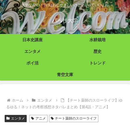
大学なんていうのはおこがましいけど学ぶっていいよね
パペリ大学
日本史講座
水耕栽培
エンタメ
歴史
ポイ活
トレンド
青空文庫
ホーム
エンタメ
【チート薬師のスローライフ】ゆ
るゆる！ネットの考察感想ネタバレまとめ【第4話・アニメ】
エンタメ
アニメ
チート薬師のスローライフ