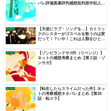
バレ評価黒幕評判感想批判原作犯人キ
ャスト脚本あらすじ伏線まとめ】
【天使にラブ・ソングを…】カトリッ
エンタメ
クのシスターがゴスペルを歌うのは変
だって！？いや！これは人類をひとつ
にする映画なのだ！！
【ゾンビランドサガR（リベンジ）】
エンタメ
ネットの感想考察まとめ【第２話・ゾ
ンサガ】
【転生したらスライムだった件】ネッ
エンタメ
トの考察感想ネタバレまとめ【第38
話・転スラ】