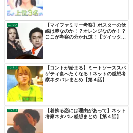
まとめ・この初恋はフィクションで
す・初恋Ｆ】
【マイファミリー考察】ポスターの伏
エンタメ
線は赤なのか！？オレンジなのか！？
ここが考察の分かれ道！【ツイッター
の考察ネタバレ評価黒幕評判感想批判
原作犯人キャスト脚本あらすじ伏線ま
とめ】
【コントが始まる】ミートソーススパ
エンタメ
ゲティ食べたくなる！ネットの感想考
察ネタバレまとめ【第４話】
【着飾る恋には理由があって】ネット
エンタメ
考察ネタバレ感想まとめ【第４話】