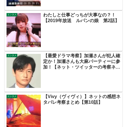
わたしと仕事どっちが大事なの？！
エンタメ
【2019年放送 ルパンの娘 第2話】
【最愛ドラマ考察】加瀬さんが犯人確
エンタメ
定か！加瀬さんも大麻パーティーに参
加！【ネット・ツイッターの考察ネタ
バレ伏線感想評価あらすじ犯人評判批
判キャスト脚本原作黒幕まとめ・加瀬
賢一郎・左利き】
【Vivy（ヴィヴィ）】ネットの感想ネ
エンタメ
タバレ考察まとめ【第10話】