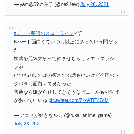
— yam@$?の弟子 (@ne94ew)
July 28, 2021
#チート薬師のスローライフ
4話
Bパート面白くていつも以上にあっという間だっ
た。
媚薬を元気大事って飲ませちゃうノエラグッジョ
ブ👍
いつものほのぼの癒される話もいいけど今回のド
タバタも面白くて良かった
普通なら嫌がらせしてきそうなピエールも可愛げ
があっていいね
pic.twitter.com/7kvATFY7oM
— アニメが好きなルカ (@ruka_anime_game)
July 28, 2021