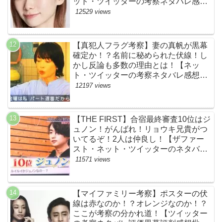
ット・ツイッターの考察ネタバレ感想
評価評判あらすじ原作犯人キャスト黒
12529 views
幕伏線まとめ】
【真犯人フラグ考察】妻の真帆が黒幕
確定か！？名前に秘められた伏線！し
かし反論も多数の理由とは！【ネッ
ト・ツイッターの考察ネタバレ感想評
価評判あらすじ原作犯人キャスト黒幕
12197 views
伏線まとめ】
【THE FIRST】合宿最終審査10位はジ
ュノン！がんばれ！リョウキ兄貴がつ
いてるぞ！2人は仲良し！【ザファー
スト・ネット・ツイッターのネタバレ
考察まとめ感想評価評判・スッキリ・
11571 views
BE:FIRST・ビーファースト・
JUNON・RYOKI】
【マイファミリー考察】ポスターの伏
線は赤なのか！？オレンジなのか！？
ここが考察の分かれ道！【ツイッター