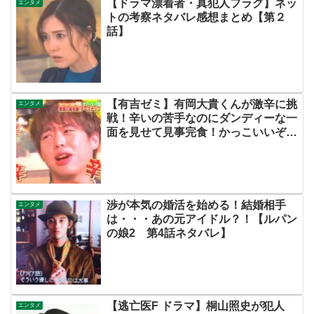
【ドラマ漂着者・真犯人フラグ】ネッ
エンタメ
トの考察ネタバレ感想まとめ【第２
話】
【有吉ゼミ】有岡大貴くんが激辛に挑
エンタメ
戦！辛いの苦手なのにダンディーな一
面を見せて見事完食！かっこいいぞ！
トムブラウンはBiSH？「いつでもス
マイルしようね」のホフディランも！
【ネットの反応まとめ】
渉が本気の婚活を始める！結婚相手
エンタメ
は・・・あの元アイドル？！【ルパン
の娘2 第4話ネタバレ】
【逃亡医F ドラマ】桐山照史が犯人
エンタメ