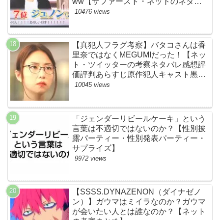
ww【ザファースト・ネットのネタバ
レ感想考察まとめ・スッキリ・
10476 views
BE:FIRST・ビーファースト】
【真犯人フラグ考察】バタコさんは香
里奈ではなくMEGUMIだった！【ネッ
ト・ツイッターの考察ネタバレ感想評
価評判あらすじ原作犯人キャスト黒幕
伏線まとめ】
10045 views
「ジェンダーリビールケーキ」という
言葉は不適切ではないのか？【性別披
露パーティー・性別発表パーティー・
サプライズ】
9972 views
【SSSS.DYNAZENON（ダイナゼノ
ン）】ガウマはミイラなのか？ガウマ
が会いたい人とは誰なのか？【ネット