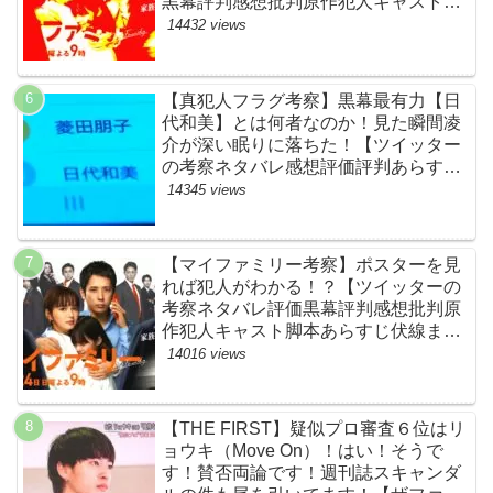
黒幕評判感想批判原作犯人キャスト脚
本あらすじ伏線まとめ】
14432 views
【真犯人フラグ考察】黒幕最有力【日
代和美】とは何者なのか！見た瞬間凌
介が深い眠りに落ちた！【ツイッター
の考察ネタバレ感想評価評判あらすじ
原作犯人キャスト黒幕伏線まとめ】
14345 views
【マイファミリー考察】ポスターを見
れば犯人がわかる！？【ツイッターの
考察ネタバレ評価黒幕評判感想批判原
作犯人キャスト脚本あらすじ伏線まと
め】
14016 views
【THE FIRST】疑似プロ審査６位はリ
ョウキ（Move On）！はい！そうで
す！賛否両論です！週刊誌スキャンダ