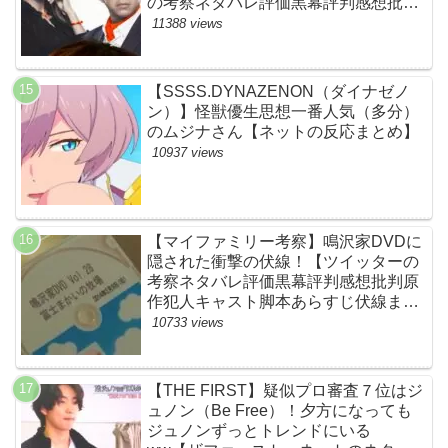
の考察ネタバレ評価黒幕評判感想批判
原作犯人キャスト脚本あらすじ伏線ま
11388 views
とめ】
【SSSS.DYNAZENON（ダイナゼノ
ン）】怪獣優生思想一番人気（多分）
のムジナさん【ネットの反応まとめ】
10937 views
【マイファミリー考察】鳴沢家DVDに
隠された衝撃の伏線！【ツイッターの
考察ネタバレ評価黒幕評判感想批判原
作犯人キャスト脚本あらすじ伏線まと
め】
10733 views
【THE FIRST】疑似プロ審査７位はジ
ュノン（Be Free）！夕方になっても
ジュノンずっとトレンドにいる