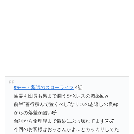
#チート薬師のスローライフ
4話
幽霊も団長も男まで潤うS○Xレスの媚薬回w
前半"善行積んで置くべし"なリスの恩返しの良ep.
からの落差が酷い🤣
台詞から倫理観まで微妙にぶっ壊れてます🤣🤣
今回のお客様はおっさんかよ…とガッカリしてた