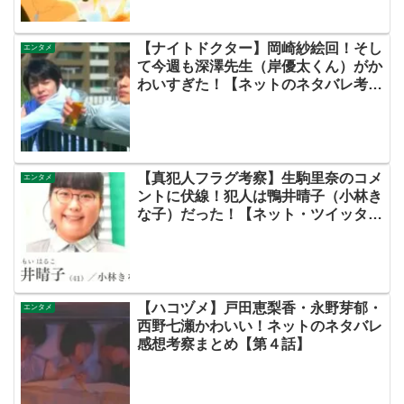
【ナイトドクター】岡崎紗絵回！そし
エンタメ
て今週も深澤先生（岸優太くん）がか
わいすぎた！【ネットのネタバレ考察
感想まとめ・第４話】
【真犯人フラグ考察】生駒里奈のコメ
エンタメ
ントに伏線！犯人は鴨井晴子（小林き
な子）だった！【ネット・ツイッター
の考察ネタバレ感想評価評判あらすじ
原作犯人キャスト黒幕伏線まとめ・鴨
居晴子】
【ハコヅメ】戸田恵梨香・永野芽郁・
エンタメ
西野七瀬かわいい！ネットのネタバレ
感想考察まとめ【第４話】