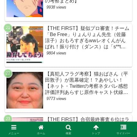
の考察まとめ】
9938 views
【THE FIRST】疑似プロ審査！チーム
「Be Free」りょんりょん先生（佐藤
涼子）おもろすぎるwwレオくんがん
ばれ！振り付け（ダンス）は「s**t
kingz」のOguri・Kazuki！豪華！【ネ
9804 views
ットのネタバレ感想考察評判評価まと
め・ザファースト・スッキリ・
BE:FIRST・ビーファースト】
【真犯人フラグ考察】猫おばさん（平
田敦子）が黒幕確定！？あやしい！
【ネット・Twitterの考察ネタバレ感想
評価評判あらすじ原作キャスト伏線ま
とめ】
9773 views
【THE FIRST】合宿最終審査６位はラ
ン！ランレイしか勝たん！【ザファー
スト・ネットの感想ネタバレ考察まと
メニュー
ホーム
検索
トップ
サイドバー