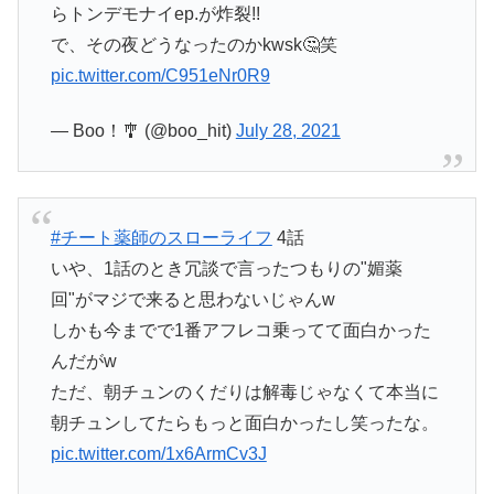
らトンデモナイep.が炸裂!!
で、その夜どうなったのかkwsk🤔笑
pic.twitter.com/C951eNr0R9
— Boo！🎐 (@boo_hit)
July 28, 2021
#チート薬師のスローライフ
4話
いや、1話のとき冗談で言ったつもりの"媚薬
回"がマジで来ると思わないじゃんw
しかも今までで1番アフレコ乗ってて面白かった
んだがw
ただ、朝チュンのくだりは解毒じゃなくて本当に
朝チュンしてたらもっと面白かったし笑ったな。
pic.twitter.com/1x6ArmCv3J