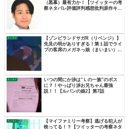
（黒幕）最有力か！【ツイッターの考
察ネタバレ評価評判感想批判原作キャ
スト脚本あらすじ伏線まとめ犯人黒
幕】
【ゾンビランドサガR（リベンジ）】
エンタメ
先見の明がありすぎる！第１話でライ
ブの客席のメガネっ娘（まいまい）に
注目していた賢者たち！！【ネットの
感想ネタバレ考察まとめ・第7話・ゾ
ンサガ】
いつの間にか渉は”Ｌの一族”のボス
エンタメ
に？！やっぱり渉お兄ちゃん最強
説！！【ルパンの娘2】第7話
【マイファミリー考察】逃げる犯人が
エンタメ
映ってる！？【ツイッターの考察ネタ