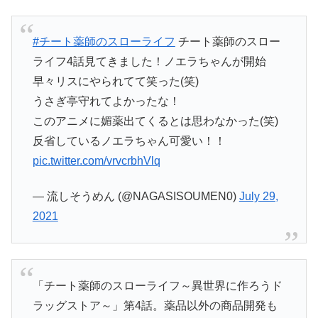
#チート薬師のスローライフ
チート薬師のスロー
ライフ4話見てきました！ノエラちゃんが開始
早々リスにやられてて笑った(笑)
うさぎ亭守れてよかったな！
このアニメに媚薬出てくるとは思わなかった(笑)
反省しているノエラちゃん可愛い！！
pic.twitter.com/vrvcrbhVlq
— 流しそうめん (@NAGASISOUMEN0)
July 29,
2021
「チート薬師のスローライフ～異世界に作ろうド
ラッグストア～」第4話。薬品以外の商品開発も