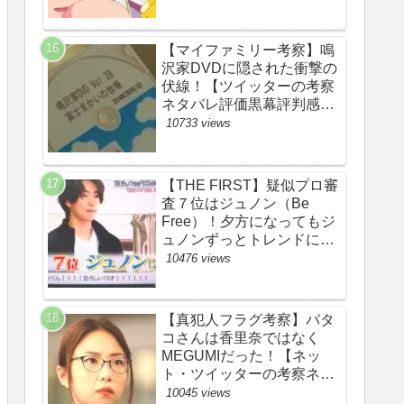
【マイファミリー考察】鳴
沢家DVDに隠された衝撃の
伏線！【ツイッターの考察
ネタバレ評価黒幕評判感想
批判原作犯人キャスト脚本
10733 views
あらすじ伏線まとめ】
【THE FIRST】疑似プロ審
査７位はジュノン（Be
Free）！夕方になってもジ
ュノンずっとトレンドにい
るww【ザファースト・ネッ
10476 views
トのネタバレ感想考察まと
め・スッキリ・
BE:FIRST・ビーファース
【真犯人フラグ考察】バタ
ト】
コさんは香里奈ではなく
MEGUMIだった！【ネッ
ト・ツイッターの考察ネタ
バレ感想評価評判あらすじ
10045 views