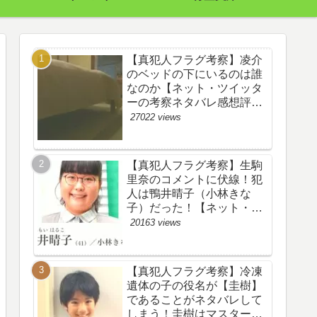
【真犯人フラグ考察】凌介
のベッドの下にいるのは誰
なのか【ネット・ツイッタ
ーの考察ネタバレ感想評価
評判あらすじ原作犯人キャ
27022 views
スト黒幕伏線まとめ】
【真犯人フラグ考察】生駒
里奈のコメントに伏線！犯
人は鴨井晴子（小林きな
子）だった！【ネット・ツ
イッターの考察ネタバレ感
20163 views
想評価評判あらすじ原作犯
人キャスト黒幕伏線まと
め・鴨居晴子】
【真犯人フラグ考察】冷凍
遺体の子の役名が【圭樹】
であることがネタバレして
しまう！圭樹はマスター日