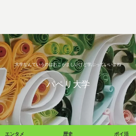
大学なんていうのはおこがましいけど学ぶっていいよね
パペリ大学
エンタメ
歴史
ポイ活