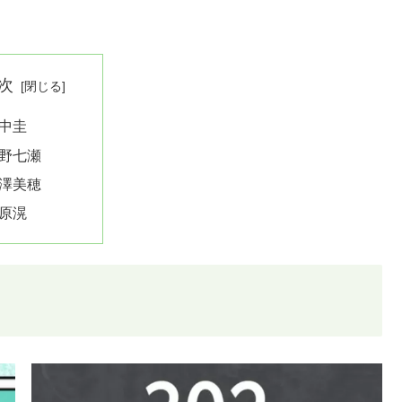
次
中圭
野七瀬
澤美穂
原滉