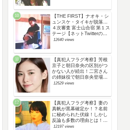
あらすじ伏線まとめ】
【THE FIRST】ナオキ・シ
ュンスケ・タイキが脱落…
４次審査 富士山合宿 第１ス
テージ【ネットTwitterのネ
タバレ感想考察評価評判ま
12640 views
とめ・ザファースト・スッ
キリ・BE:FIRST・ビーフ
ァースト】
【真犯人フラグ考察】芳根
京子と朝日奈央の区別がつ
かない人が続出！二宮さん
の姉妹役で朝日奈央登場
か！【ネット・ツイッター
12529 views
の考察ネタバレ感想評価評
判あらすじ原作犯人キャス
ト黒幕伏線まとめ】
【真犯人フラグ考察】妻の
真帆が黒幕確定か！？名前
に秘められた伏線！しかし
反論も多数の理由とは！
【ネット・ツイッターの考
12197 views