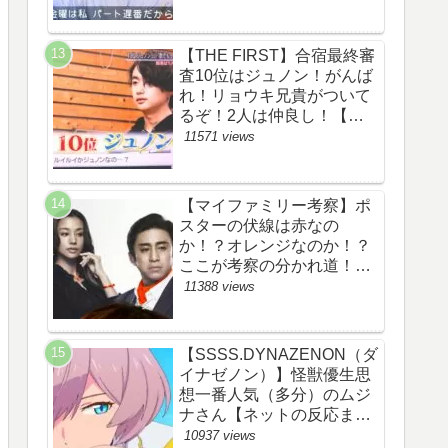
察ネタバレ感想評価評判あ
らすじ原作犯人キャスト黒
幕伏線まとめ】
【THE FIRST】合宿最終審
査10位はジュノン！がんば
れ！リョウキ兄貴がついて
るぞ！2人は仲良し！【ザ
ファースト・ネット・ツイ
11571 views
ッターのネタバレ考察まと
め感想評価評判・スッキ
リ・BE:FIRST・ビーファ
【マイファミリー考察】ポ
ースト・JUNON・
スターの伏線は赤なの
RYOKI】
か！？オレンジなのか！？
ここが考察の分かれ道！
【ツイッターの考察ネタバ
11388 views
レ評価黒幕評判感想批判原
作犯人キャスト脚本あらす
じ伏線まとめ】
【SSSS.DYNAZENON（ダ
イナゼノン）】怪獣優生思
想一番人気（多分）のムジ
ナさん【ネットの反応まと
め】
10937 views