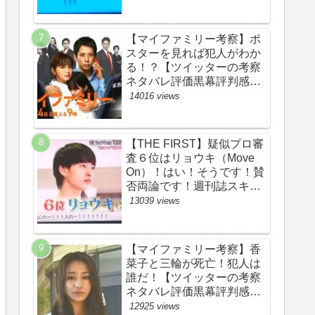
評価評判あらすじ原作犯人
キャスト黒幕伏線まとめ】
【マイファミリー考察】ポ
スターを見れば犯人がわか
る！？【ツイッターの考察
ネタバレ評価黒幕評判感想
批判原作犯人キャスト脚本
14016 views
あらすじ伏線まとめ】
【THE FIRST】疑似プロ審
査６位はリョウキ（Move
On）！はい！そうです！賛
否両論です！週刊誌スキャ
ンダルの件も尾を引いてま
13039 views
す！【ザファースト・ネッ
トのネタバレ感想考察まと
め・スッキリ・
【マイファミリー考察】香
BE:FIRST・ビーファース
菜子と三輪が死亡！犯人は
ト】
誰だ！【ツイッターの考察
ネタバレ評価黒幕評判感想
批判原作犯人キャスト脚本
12925 views