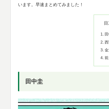
います。早速まとめてみました！
目
田
西
金
前
田中圭