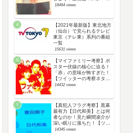
野渉とバタコの子供か！
18494 views
【ツイッターの考察ネタバ
レ感想評価評判あらすじ原
作犯人キャスト黒幕伏線ま
【2021年最新版】東北地方
とめ】
（仙台）で見られるテレビ
東京（テレ東）系列の番組
一覧
15631 views
【マイファミリー考察】ポ
スター伏線の核心に迫る！
「赤」の意味が怖すぎた！
【ツイッターの考察ネタバ
レ評価黒幕評判感想批判原
14432 views
作犯人キャスト脚本あらす
じ伏線まとめ】
【真犯人フラグ考察】黒幕
最有力【日代和美】とは何
者なのか！見た瞬間凌介が
深い眠りに落ちた！【ツイ
ッターの考察ネタバレ感想
14345 views