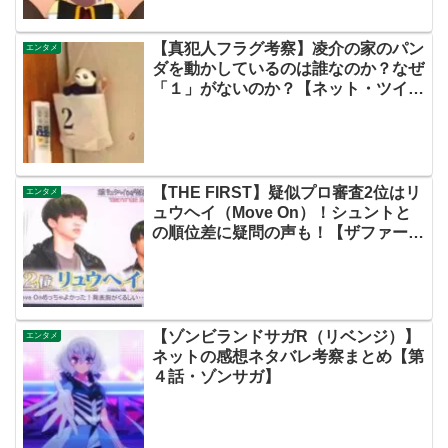
【真犯人フラグ考察】凌介の家のパン
エンタメ
ダを動かしているのは誰なのか？なぜ
「１」がないのか？【ネット・ツイッ
ターの考察ネタバレ感想評価評判あら
すじ原作犯人キャスト黒幕伏線まと
め】
【THE FIRST】疑似プロ審査2位はリ
エンタメ
ュウヘイ（Move On）！シュントと
の順位差に疑問の声も！【ザファース
ト・ネットのネタバレ感想考察まと
め・スッキリ・BE:FIRST・ビーファ
ースト】
【ゾンビランドサガR（リベンジ）】
エンタメ
ネットの感想ネタバレ考察まとめ【第
４話・ゾンサガ】