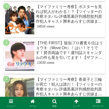
【マイファミリー考察】ポスターを見
れば犯人がわかる！？【ツイッターの
考察ネタバレ評価黒幕評判感想批判原
作犯人キャスト脚本あらすじ伏線まと
め】
14016 views
【THE FIRST】疑似プロ審査６位はリ
ョウキ（Move On）！はい！そうで
す！賛否両論です！週刊誌スキャンダ
ルの件も尾を引いてます！【ザファー
スト・ネットのネタバレ感想考察まと
13039 views
め・スッキリ・BE:FIRST・ビーファ
ースト】
【マイファミリー考察】香菜子と三輪
が死亡！犯人は誰だ！【ツイッターの
考察ネタバレ評価黒幕評判感想批判原
作犯人キャスト脚本あらすじ伏線まと
め】
12925 views
メニュー
ホーム
検索
トップ
サイドバー