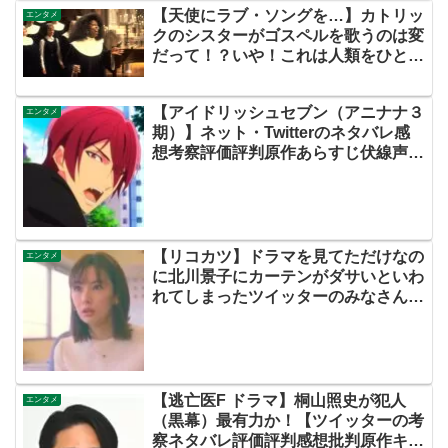
【天使にラブ・ソングを…】カトリッ
エンタメ
クのシスターがゴスペルを歌うのは変
だって！？いや！これは人類をひとつ
にする映画なのだ！！
【アイドリッシュセブン（アニナナ３
エンタメ
期）】ネット・Twitterのネタバレ感
想考察評価評判原作あらすじ伏線声優
まとめ【第３話・サドビ】
【リコカツ】ドラマを見てただけなの
エンタメ
に北川景子にカーテンがダサいといわ
れてしまったツイッターのみなさん
【ネットのネタバレ考察感想まとめ】
【逃亡医F ドラマ】桐山照史が犯人
エンタメ
（黒幕）最有力か！【ツイッターの考
察ネタバレ評価評判感想批判原作キャ