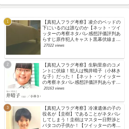
【真犯人フラグ考察】凌介のベッドの
下にいるのは誰なのか【ネット・ツイ
ッターの考察ネタバレ感想評価評判あ
らすじ原作犯人キャスト黒幕伏線まと
め】
27022 views
【真犯人フラグ考察】生駒里奈のコメ
ントに伏線！犯人は鴨井晴子（小林き
な子）だった！【ネット・ツイッター
の考察ネタバレ感想評価評判あらすじ
原作犯人キャスト黒幕伏線まとめ・鴨
20163 views
居晴子】
【真犯人フラグ考察】冷凍遺体の子の
役名が【圭樹】であることがネタバレ
してしまう！圭樹はマスター日野渉と
バタコの子供か！【ツイッターの考察