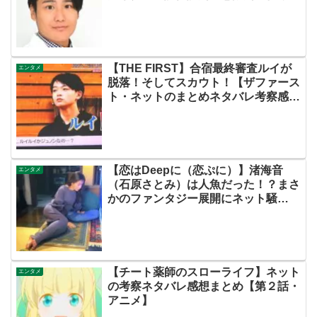
スト脚本あらすじ伏線まとめ犯人黒
幕】
【THE FIRST】合宿最終審査ルイが
エンタメ
脱落！そしてスカウト！【ザファース
ト・ネットのまとめネタバレ考察感
想・スッキリ・BE:FIRST・ビーファ
ースト】
【恋はDeepに（恋ぷに）】渚海音
エンタメ
（石原さとみ）は人魚だった！？まさ
かのファンタジー展開にネット騒
然！！【ネット・Twitterの考察感想
ネタバレ評価評判あらすじまとめ】
【チート薬師のスローライフ】ネット
エンタメ
の考察ネタバレ感想まとめ【第２話・
アニメ】