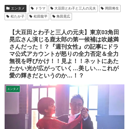
エンタメ
ドラマ
大豆田とわ子と三人の元夫
岡田将生
松たか子
松田龍平
角田晃広
【大豆田とわ子と三人の元夫】東京03角田
晃広さん演じる鹿太郎の第一候補は吹越満
さんだった！？『週刊女性』の記事にドラ
マ公式アカウントが怒りの全力否定＆全力
無視を呼びかけ！！見よ！！ネットにあた
たかい光が広がっていく…美しい…これが
愛の輝きだというのか…！？
エンタメ