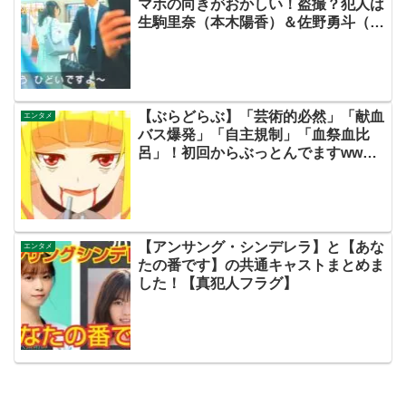
マホの向きがおかしい！盗撮？犯人は
生駒里奈（本木陽香）＆佐野勇斗（橘
一星）！？編集長（河村俊夫・田中哲
司説も？【ネット・ツイッターの考察
ネタバレ感想評価評判あらすじ原作犯
人キャスト黒幕伏線まとめ】
【ぶらどらぶ】「芸術的必然」「献血
エンタメ
バス爆発」「自主規制」「血祭血比
呂」！初回からぶっとんでますww押
井守総監督についていくぜ！【ネット
の考察ネタバレ感想まとめ・第１話】
【アンサング・シンデレラ】と【あな
エンタメ
たの番です】の共通キャストまとめま
した！【真犯人フラグ】