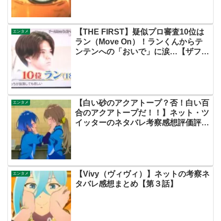
【THE FIRST】疑似プロ審査10位は
エンタメ
ラン（Move On）！ランくんからテ
ンテンへの「おいで」に涙…【ザファ
ースト・ネットのネタバレ感想考察ま
とめ・スッキリ・BE:FIRST・ビーフ
ァースト】
【白い砂のアクアトープ？否！白い百
エンタメ
合のアクアトープだ！！】ネット・ツ
イッターのネタバレ考察感想評価評判
あらすじ伏線原作まとめ【第４話】
【Vivy（ヴィヴィ）】ネットの考察ネ
エンタメ
タバレ感想まとめ【第３話】