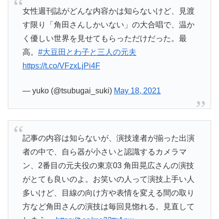
女性週刊誌がどんな内容かは知らないけど、見渡
す限り「角田さんしかいない」の大合唱で、温か
く優しい世界を見せてもらっただけだった。最
高。
#大豆田とわ子と三人の元夫
https://t.co/VFzxLjPi4F
— yuko (@tsubugai_suki)
May 18, 2021
記事の内容は知らないが、演技達者が揃った出演
者の中で、自ら器が小さいと認識するカメラマ
ン、2番目の元夫役の東京03 角田晃広さんの演技
がとても良いのよ。お笑いの人って演技上手い人
多いけど、目線の向け方や表情を変える間の取り
方など角田さんの演技は毎回見惚れる。見直して