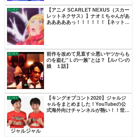
【アニメ SCARLET NEXUS（スカー
エンタメ
レットネクサス）】ナオミちゃんがあ
あああああっ！！！！！！【ネットの
ネタバレ感想考察まとめ・第２話・ス
カネク】
前作を改めて見直す☆悪いヤツからも
エンタメ
のを盗む”Ｌの一族”とは？【ルパンの
娘 １話】
【キングオブコント2020】ジャルジ
エンタメ
ャルをまとめました！YouTubeの公
式海外向けチャンネルが熱い！！世界
中でバズる日は来るのか！？