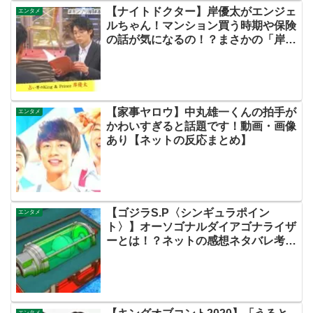
【ナイトドクター】岸優太がエンジェ
エンタメ
ルちゃん！マンション買う時期や保険
の話が気になるの！？まさかの「岸く
んが突然ですが占ってもいいです
か？」メガネ姿でタロット占い！？株
式会社TOKIOの現状は思ったより悪
い？沢村一樹も！【TOKIOカケル・
ネットの感想ネタバレ考察まとめ】
【家事ヤロウ】中丸雄一くんの拍手が
エンタメ
かわいすぎると話題です！動画・画像
あり【ネットの反応まとめ】
【ゴジラS.P〈シンギュラポイン
エンタメ
ト〉】オーソゴナルダイアゴナライザ
ーとは！？ネットの感想ネタバレ考察
まとめ！【第７話】
エンタメ