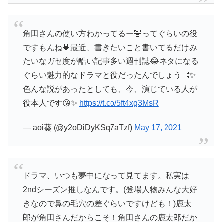
角田さんの使い方わかってるー🤣ってぐらいの役
ですもんね💗最近、書きたいこと書いてるだけみ
たいなガセ度が酷い記事多い週刊誌😂ネタになる
ぐらい魅力的なドラマと役だったんでしょう👏✨
色んな説があったとしても、今、演じている人が
役本人です😘✨
https://t.co/5ft4xg3MsR
— aoi葵 (@y2oDiDyKSq7aTzf)
May 17, 2021
ドラマ、いつも夢中になって見てます。私実は
2ndシーズン推しなんです。(登場人物みんな大好
きなので鼻の毛穴の差ぐらいですけども！)鹿太
郎が角田さんだからこそ！角田さんの鹿太郎だか