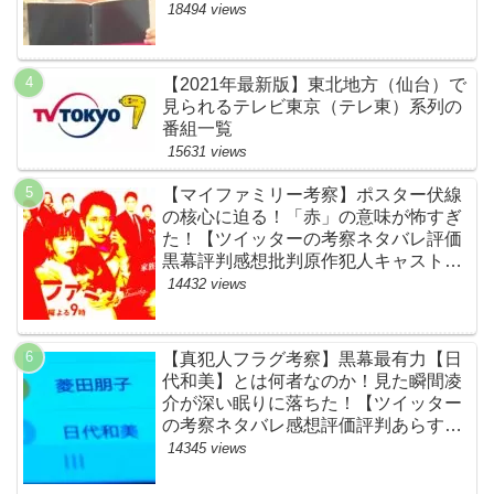
ネタバレ感想評価評判あらすじ原作犯
18494 views
人キャスト黒幕伏線まとめ】
【2021年最新版】東北地方（仙台）で
見られるテレビ東京（テレ東）系列の
番組一覧
15631 views
【マイファミリー考察】ポスター伏線
の核心に迫る！「赤」の意味が怖すぎ
た！【ツイッターの考察ネタバレ評価
黒幕評判感想批判原作犯人キャスト脚
本あらすじ伏線まとめ】
14432 views
【真犯人フラグ考察】黒幕最有力【日
代和美】とは何者なのか！見た瞬間凌
介が深い眠りに落ちた！【ツイッター
の考察ネタバレ感想評価評判あらすじ
原作犯人キャスト黒幕伏線まとめ】
14345 views