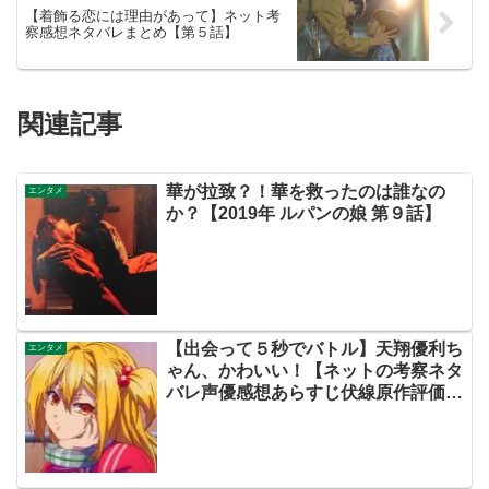
【着飾る恋には理由があって】ネット考
察感想ネタバレまとめ【第５話】
関連記事
華が拉致？！華を救ったのは誰なの
エンタメ
か？【2019年 ルパンの娘 第９話】
【出会って５秒でバトル】天翔優利ち
エンタメ
ゃん、かわいい！【ネットの考察ネタ
バレ声優感想あらすじ伏線原作評価評
判まとめ・第２話・出会５】