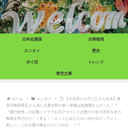
大学なんていうのはおこがましいけど学ぶっていいよね
パペリ大学
日本史講座
水耕栽培
エンタメ
歴史
ポイ活
トレンド
青空文庫
ホーム
エンタメ
【大豆田とわ子と三人の元夫】東
京03角田晃広さん演じる鹿太郎の第一候補は吹越満さんだった！？
『週刊女性』の記事にドラマ公式アカウントが怒りの全力否定＆全力
無視を呼びかけ！！見よ！！ネットにあたたかい光が広がっていく…
美しい…これが愛の輝きだというのか…！？