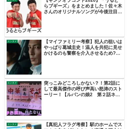
【キングオブコント2020】「うると
らブギーズ」をまとめました！佐々木
さんのオリジナルソングが今後注目さ
れるかも！！【ネット・Twitterの考
察感想ネタバレ評価評判伏線あらすじ
原作キャストまとめ】
【マイファミリー考察】犯人の狙いは
エンタメ
やっぱり葛城圭史！温人を共犯に見せ
かけるのも警察を介入させるため?実
咲ちゃんが狙われた理由とは？【ツイ
ッターの考察ネタバレ評価黒幕評判感
想批判原作犯人キャスト脚本あらすじ
伏線まとめ】
突っこみどころしかない？！第2話に
エンタメ
して最高傑作の呼び声高い怒涛のスト
ーリー！【ルパンの娘2 第２話ネタ
バレ】
【真犯人フラグ考察】駅のホームでス
エンタメ