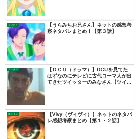
【うらみちお兄さん】ネットの感想考
エンタメ
察ネタバレまとめ！【第３話】
【ＤＣＵ（ドラマ）】DCUを見てた
エンタメ
はずなのにテレビに古代ローマ人が出
てきたツイッターのみなさん【ツイッ
ターの考察ネタバレ感想原作評価あら
すじ評判伏線キャスト批判脚本犯人黒
幕まとめ・横浜流星・阿部寛・日曜劇
場・ＴＢＳ・テルマエロマエ】
【Vivy（ヴィヴィ）】ネットのネタバ
エンタメ
レ感想考察まとめ【第１・２話】