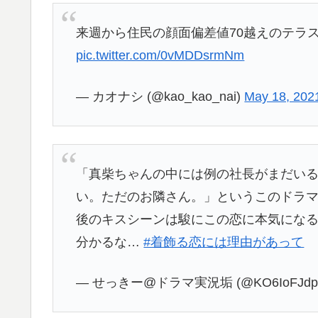
来週から住民の顔面偏差値70越えのテラ
pic.twitter.com/0vMDDsrmNm
— カオナシ (@kao_kao_nai)
May 18, 202
「真柴ちゃんの中には例の社長がまだい
い。ただのお隣さん。」というこのドラ
後のキスシーンは駿にこの恋に本気にな
分かるな…
#着飾る恋には理由があって
— せっきー@ドラマ実況垢 (@KO6IoFJdp7