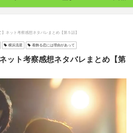
て】ネット考察感想ネタバレまとめ【第５話】
横浜流星
着飾る恋には理由があって
ネット考察感想ネタバレまとめ【第