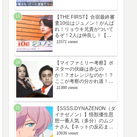
察ネタバレ感想評価評判あ
らすじ原作犯人キャスト黒
幕伏線まとめ】
【THE FIRST】合宿最終審
査10位はジュノン！がんば
れ！リョウキ兄貴がついて
るぞ！2人は仲良し！【ザ
ファースト・ネット・ツイ
11571 views
ッターのネタバレ考察まと
め感想評価評判・スッキ
リ・BE:FIRST・ビーファ
【マイファミリー考察】ポ
ースト・JUNON・
スターの伏線は赤なの
RYOKI】
か！？オレンジなのか！？
ここが考察の分かれ道！
【ツイッターの考察ネタバ
11388 views
レ評価黒幕評判感想批判原
作犯人キャスト脚本あらす
じ伏線まとめ】
【SSSS.DYNAZENON（ダ
イナゼノン）】怪獣優生思
想一番人気（多分）のムジ
ナさん【ネットの反応まと
め】
10939 views