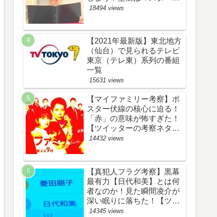
野渉とバタコの子供か！
18494 views
【ツイッターの考察ネタバ
レ感想評価評判あらすじ原
作犯人キャスト黒幕伏線ま
【2021年最新版】東北地方
とめ】
（仙台）で見られるテレビ
東京（テレ東）系列の番組
一覧
15631 views
【マイファミリー考察】ポ
スター伏線の核心に迫る！
「赤」の意味が怖すぎた！
【ツイッターの考察ネタバ
レ評価黒幕評判感想批判原
14432 views
作犯人キャスト脚本あらす
じ伏線まとめ】
【真犯人フラグ考察】黒幕
最有力【日代和美】とは何
者なのか！見た瞬間凌介が
深い眠りに落ちた！【ツイ
ッターの考察ネタバレ感想
14345 views