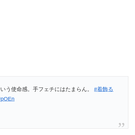
という使命感。手フェチにはたまらん。
#着飾る
cUpOEn