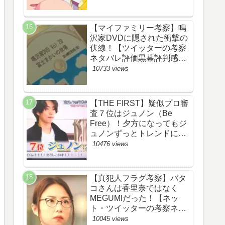
【マイファミリー考察】鳴
沢家DVDに隠された衝撃の
伏線！【ツイッターの考察
ネタバレ評価黒幕評判感想
批判原作犯人キャスト脚本
10733 views
あらすじ伏線まとめ】
【THE FIRST】疑似プロ審
査７位はジュノン（Be
Free）！夕方になってもジ
ュノンずっとトレンドにい
るww【ザファースト・ネッ
10476 views
トのネタバレ感想考察まと
め・スッキリ・
BE:FIRST・ビーファース
【真犯人フラグ考察】バタ
ト】
コさんは香里奈ではなく
MEGUMIだった！【ネッ
ト・ツイッターの考察ネタ
バレ感想評価評判あらすじ
10045 views