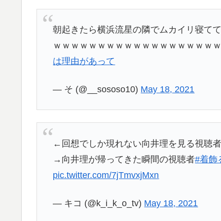
朝起きたら横浜流星の隣でムカイリ寝て
ｗｗｗｗｗｗｗｗｗｗｗｗｗｗｗｗｗｗ
は理由があって
— そ (@__sososo10)
May 18, 2021
←回想でしか現れない向井理を見る視聴
→向井理が帰ってきた瞬間の視聴者
#着飾
pic.twitter.com/7jTmvxjMxn
— キコ (@k_i_k_o_tv)
May 18, 2021