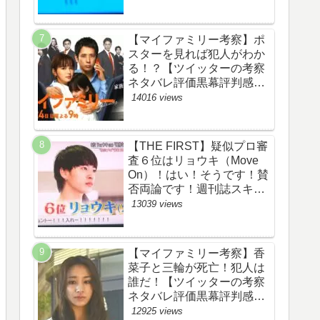
評価評判あらすじ原作犯人
キャスト黒幕伏線まとめ】
【マイファミリー考察】ポ
スターを見れば犯人がわか
る！？【ツイッターの考察
ネタバレ評価黒幕評判感想
批判原作犯人キャスト脚本
14016 views
あらすじ伏線まとめ】
【THE FIRST】疑似プロ審
査６位はリョウキ（Move
On）！はい！そうです！賛
否両論です！週刊誌スキャ
ンダルの件も尾を引いてま
13039 views
す！【ザファースト・ネッ
トのネタバレ感想考察まと
め・スッキリ・
【マイファミリー考察】香
BE:FIRST・ビーファース
菜子と三輪が死亡！犯人は
ト】
誰だ！【ツイッターの考察
ネタバレ評価黒幕評判感想
批判原作犯人キャスト脚本
12925 views