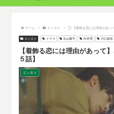
ホーム
エンタメ
【着飾る恋には理由があっ
エンタメ
ドラマ
丸山隆平
向井理
川口春奈
【着飾る恋には理由があって】
５話】
エンタメ