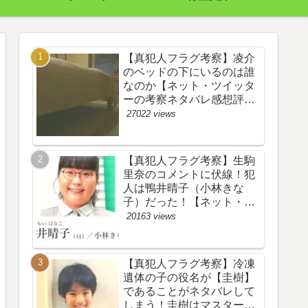
【真犯人フラグ考察】凌介
のベッドの下にいるのは誰
なのか【ネット・ツイッタ
ーの考察ネタバレ感想評価
評判あらすじ原作犯人キャ
27022 views
スト黒幕伏線まとめ】
【真犯人フラグ考察】生駒
里奈のコメントに伏線！犯
人は鴨井晴子（小林きな
子）だった！【ネット・ツ
イッターの考察ネタバレ感
20163 views
想評価評判あらすじ原作犯
人キャスト黒幕伏線まと
め・鴨居晴子】
【真犯人フラグ考察】冷凍
遺体の子の役名が【圭樹】
であることがネタバレして
しまう！圭樹はマスター日