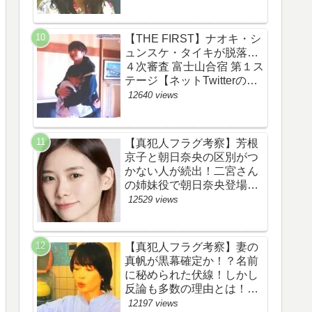
あらすじ伏線まとめ】
【THE FIRST】ナオキ・シ
ュンスケ・タイキが脱落…
４次審査 富士山合宿 第１ス
テージ【ネットTwitterのネ
タバレ感想考察評価評判ま
12640 views
とめ・ザファースト・スッ
キリ・BE:FIRST・ビーフ
ァースト】
【真犯人フラグ考察】芳根
京子と朝日奈央の区別がつ
かない人が続出！二宮さん
の姉妹役で朝日奈央登場
か！【ネット・ツイッター
12529 views
の考察ネタバレ感想評価評
判あらすじ原作犯人キャス
ト黒幕伏線まとめ】
【真犯人フラグ考察】妻の
真帆が黒幕確定か！？名前
に秘められた伏線！しかし
反論も多数の理由とは！
【ネット・ツイッターの考
12197 views