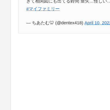
きて相関図にも出てる鈴間 亜矢…怪しい
#マイファミリー
— ちあたむ🦷 (@dentex418)
April 10, 202