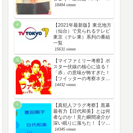
野渉とバタコの子供か！
18494 views
【ツイッターの考察ネタバ
レ感想評価評判あらすじ原
作犯人キャスト黒幕伏線ま
【2021年最新版】東北地方
とめ】
（仙台）で見られるテレビ
東京（テレ東）系列の番組
一覧
15631 views
【マイファミリー考察】ポ
スター伏線の核心に迫る！
「赤」の意味が怖すぎた！
【ツイッターの考察ネタバ
レ評価黒幕評判感想批判原
14432 views
作犯人キャスト脚本あらす
じ伏線まとめ】
【真犯人フラグ考察】黒幕
最有力【日代和美】とは何
者なのか！見た瞬間凌介が
深い眠りに落ちた！【ツイ
ッターの考察ネタバレ感想
14345 views