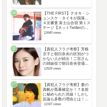
あらすじ伏線まとめ】
【THE FIRST】ナオキ・シ
ュンスケ・タイキが脱落…
４次審査 富士山合宿 第１ス
テージ【ネットTwitterのネ
タバレ感想考察評価評判ま
12640 views
とめ・ザファースト・スッ
キリ・BE:FIRST・ビーフ
ァースト】
【真犯人フラグ考察】芳根
京子と朝日奈央の区別がつ
かない人が続出！二宮さん
の姉妹役で朝日奈央登場
か！【ネット・ツイッター
12529 views
の考察ネタバレ感想評価評
判あらすじ原作犯人キャス
ト黒幕伏線まとめ】
【真犯人フラグ考察】妻の
真帆が黒幕確定か！？名前
に秘められた伏線！しかし
反論も多数の理由とは！
【ネット・ツイッターの考
12197 views