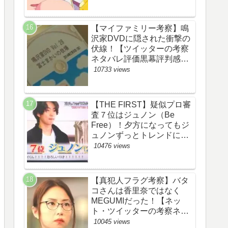
【マイファミリー考察】鳴
沢家DVDに隠された衝撃の
伏線！【ツイッターの考察
ネタバレ評価黒幕評判感想
批判原作犯人キャスト脚本
10733 views
あらすじ伏線まとめ】
【THE FIRST】疑似プロ審
査７位はジュノン（Be
Free）！夕方になってもジ
ュノンずっとトレンドにい
るww【ザファースト・ネッ
10476 views
トのネタバレ感想考察まと
め・スッキリ・
BE:FIRST・ビーファース
【真犯人フラグ考察】バタ
ト】
コさんは香里奈ではなく
MEGUMIだった！【ネッ
ト・ツイッターの考察ネタ
バレ感想評価評判あらすじ
10045 views