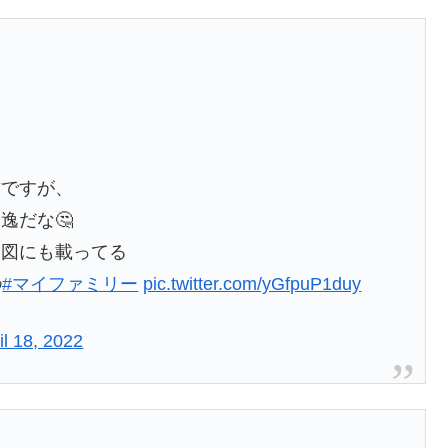
作ですが、
逸だな🤔
関図にも載ってる

#マイファミリー
pic.twitter.com/yGfpuP1duy
il 18, 2022