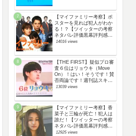
評価評判あらすじ原作犯人
キャスト黒幕伏線まとめ】
【マイファミリー考察】ポ
スターを見れば犯人がわか
る！？【ツイッターの考察
ネタバレ評価黒幕評判感想
批判原作犯人キャスト脚本
14016 views
あらすじ伏線まとめ】
【THE FIRST】疑似プロ審
査６位はリョウキ（Move
On）！はい！そうです！賛
否両論です！週刊誌スキャ
ンダルの件も尾を引いてま
13039 views
す！【ザファースト・ネッ
トのネタバレ感想考察まと
め・スッキリ・
【マイファミリー考察】香
BE:FIRST・ビーファース
菜子と三輪が死亡！犯人は
ト】
誰だ！【ツイッターの考察
ネタバレ評価黒幕評判感想
批判原作犯人キャスト脚本
12925 views