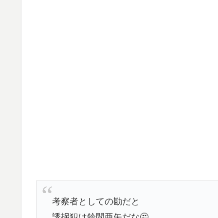
考察者としての勘だと
誘拐犯は鈴間亜矢だな🤔