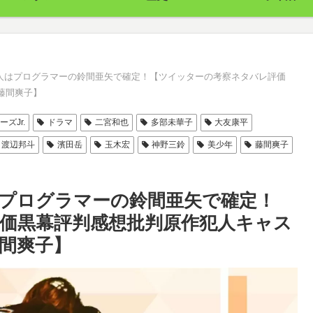
人はプログラマーの鈴間亜矢で確定！【ツイッターの考察ネタバレ評価
藤間爽子】
ーズJr.
ドラマ
二宮和也
多部未華子
大友康平
渡辺邦斗
濱田岳
玉木宏
神野三鈴
美少年
藤間爽子
プログラマーの鈴間亜矢で確定！
価黒幕評判感想批判原作犯人キャス
間爽子】