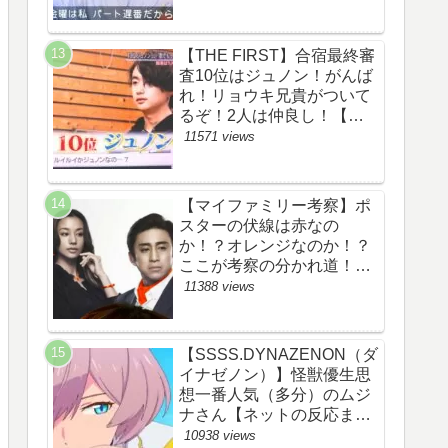
察ネタバレ感想評価評判あ
らすじ原作犯人キャスト黒
幕伏線まとめ】
【THE FIRST】合宿最終審
査10位はジュノン！がんば
れ！リョウキ兄貴がついて
るぞ！2人は仲良し！【ザ
ファースト・ネット・ツイ
11571 views
ッターのネタバレ考察まと
め感想評価評判・スッキ
リ・BE:FIRST・ビーファ
【マイファミリー考察】ポ
ースト・JUNON・
スターの伏線は赤なの
RYOKI】
か！？オレンジなのか！？
ここが考察の分かれ道！
【ツイッターの考察ネタバ
11388 views
レ評価黒幕評判感想批判原
作犯人キャスト脚本あらす
じ伏線まとめ】
【SSSS.DYNAZENON（ダ
イナゼノン）】怪獣優生思
想一番人気（多分）のムジ
ナさん【ネットの反応まと
め】
10938 views