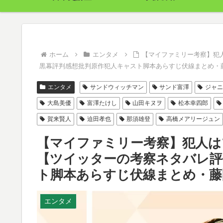
ホーム
エンタメ
【マイファミリー考察】犯
黒幕評判感想批判原作犯人キャスト脚本あらすじ伏線まとめ・
エンタメ
サンドウィッチマン
サンド富澤
ジャニ
大島美優
富澤たけし
山田キヌヲ
松本幸四郎
賀来賢人
迫田孝也
那須雄登
高橋メアリージュン
【マイファミリー考察】犯人は
【ツイッターの考察ネタバレ評
ト脚本あらすじ伏線まとめ・藤
エンタメ