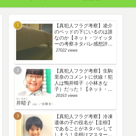
【真犯人フラグ考察】凌介
のベッドの下にいるのは誰
なのか【ネット・ツイッタ
ーの考察ネタバレ感想評価
評判あらすじ原作犯人キャ
27022 views
スト黒幕伏線まとめ】
【真犯人フラグ考察】生駒
里奈のコメントに伏線！犯
人は鴨井晴子（小林きな
子）だった！【ネット・ツ
イッターの考察ネタバレ感
20163 views
想評価評判あらすじ原作犯
人キャスト黒幕伏線まと
め・鴨居晴子】
【真犯人フラグ考察】冷凍
遺体の子の役名が【圭樹】
であることがネタバレして
しまう！圭樹はマスター日