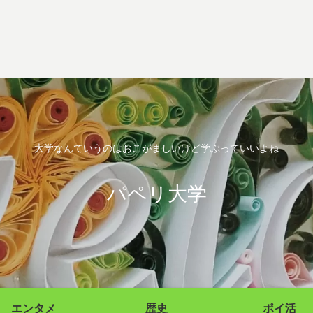
大学なんていうのはおこがましいけど学ぶっていいよね
パペリ大学
エンタメ
歴史
ポイ活