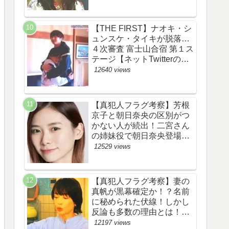
あらすじ伏線まとめ】
【THE FIRST】ナオキ・シ
ュンスケ・タイキが脱落…
４次審査 富士山合宿 第１ス
テージ【ネットTwitterのネ
タバレ感想考察評価評判ま
12640 views
とめ・ザファースト・スッ
キリ・BE:FIRST・ビーフ
ァースト】
【真犯人フラグ考察】芳根
京子と朝日奈央の区別がつ
かない人が続出！二宮さん
の姉妹役で朝日奈央登場
か！【ネット・ツイッター
12529 views
の考察ネタバレ感想評価評
判あらすじ原作犯人キャス
ト黒幕伏線まとめ】
【真犯人フラグ考察】妻の
真帆が黒幕確定か！？名前
に秘められた伏線！しかし
反論も多数の理由とは！
【ネット・ツイッターの考
12197 views