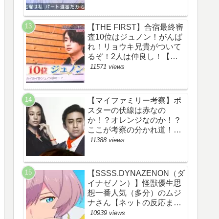
察ネタバレ感想評価評判あ
らすじ原作犯人キャスト黒
幕伏線まとめ】
【THE FIRST】合宿最終審
査10位はジュノン！がんば
れ！リョウキ兄貴がついて
るぞ！2人は仲良し！【ザ
ファースト・ネット・ツイ
11571 views
ッターのネタバレ考察まと
め感想評価評判・スッキ
リ・BE:FIRST・ビーファ
【マイファミリー考察】ポ
ースト・JUNON・
スターの伏線は赤なの
RYOKI】
か！？オレンジなのか！？
ここが考察の分かれ道！
【ツイッターの考察ネタバ
11388 views
レ評価黒幕評判感想批判原
作犯人キャスト脚本あらす
じ伏線まとめ】
【SSSS.DYNAZENON（ダ
イナゼノン）】怪獣優生思
想一番人気（多分）のムジ
ナさん【ネットの反応まと
め】
10939 views