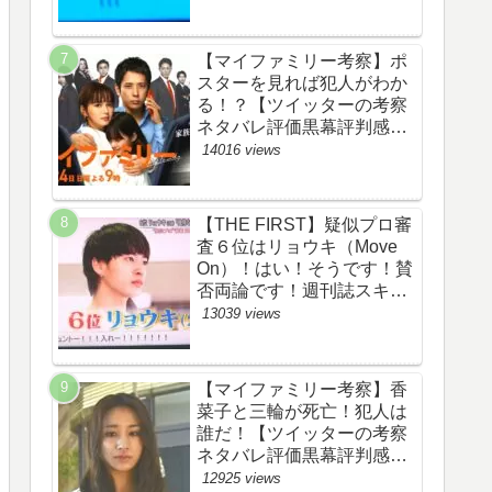
評価評判あらすじ原作犯人
キャスト黒幕伏線まとめ】
【マイファミリー考察】ポ
スターを見れば犯人がわか
る！？【ツイッターの考察
ネタバレ評価黒幕評判感想
批判原作犯人キャスト脚本
14016 views
あらすじ伏線まとめ】
【THE FIRST】疑似プロ審
査６位はリョウキ（Move
On）！はい！そうです！賛
否両論です！週刊誌スキャ
ンダルの件も尾を引いてま
13039 views
す！【ザファースト・ネッ
トのネタバレ感想考察まと
め・スッキリ・
【マイファミリー考察】香
BE:FIRST・ビーファース
菜子と三輪が死亡！犯人は
ト】
誰だ！【ツイッターの考察
ネタバレ評価黒幕評判感想
批判原作犯人キャスト脚本
12925 views