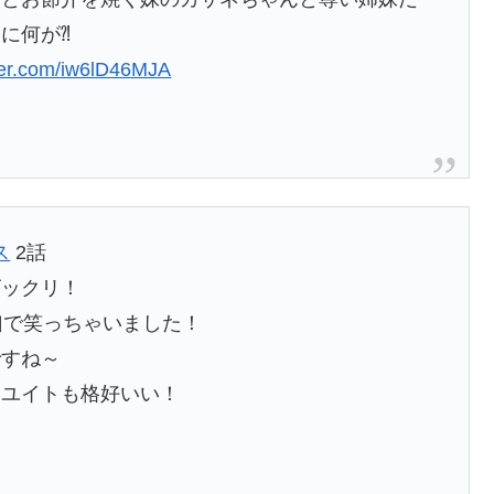
に何が⁈
tter.com/iw6lD46MJA
ス
2話
ビックリ！
凶で笑っちゃいました！
ですね～
すユイトも格好いい！