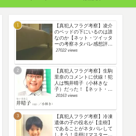
【真犯人フラグ考察】凌介
のベッドの下にいるのは誰
なのか【ネット・ツイッタ
ーの考察ネタバレ感想評価
評判あらすじ原作犯人キャ
27022 views
スト黒幕伏線まとめ】
【真犯人フラグ考察】生駒
里奈のコメントに伏線！犯
人は鴨井晴子（小林きな
子）だった！【ネット・ツ
イッターの考察ネタバレ感
20163 views
想評価評判あらすじ原作犯
人キャスト黒幕伏線まと
め・鴨居晴子】
【真犯人フラグ考察】冷凍
遺体の子の役名が【圭樹】
であることがネタバレして
しまう！圭樹はマスター日