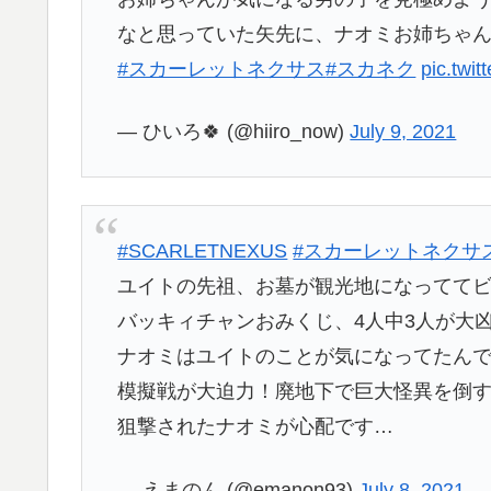
なと思っていた矢先に、ナオミお姉ちゃん
#スカーレットネクサス
#スカネク
pic.twi
— ひいろ🍀 (@hiiro_now)
July 9, 2021
#SCARLETNEXUS
#スカーレットネクサ
ユイトの先祖、お墓が観光地になってて
バッキィチャンおみくじ、4人中3人が大
ナオミはユイトのことが気になってたん
模擬戦が大迫力！廃地下で巨大怪異を倒
狙撃されたナオミが心配です…
— えまのん (@emanon93)
July 8, 2021