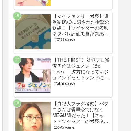
【マイファミリー考察】鳴
沢家DVDに隠された衝撃の
伏線！【ツイッターの考察
ネタバレ評価黒幕評判感想
批判原作犯人キャスト脚本
10733 views
あらすじ伏線まとめ】
【THE FIRST】疑似プロ審
査７位はジュノン（Be
Free）！夕方になってもジ
ュノンずっとトレンドにい
るww【ザファースト・ネッ
10476 views
トのネタバレ感想考察まと
め・スッキリ・
BE:FIRST・ビーファース
【真犯人フラグ考察】バタ
ト】
コさんは香里奈ではなく
MEGUMIだった！【ネッ
ト・ツイッターの考察ネタ
バレ感想評価評判あらすじ
10045 views