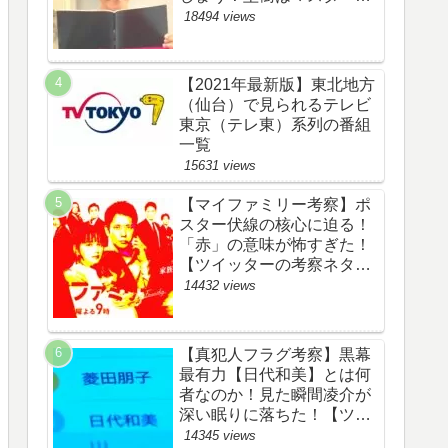
野渉とバタコの子供か！
18494 views
【ツイッターの考察ネタバ
レ感想評価評判あらすじ原
作犯人キャスト黒幕伏線ま
【2021年最新版】東北地方
とめ】
（仙台）で見られるテレビ
東京（テレ東）系列の番組
一覧
15631 views
【マイファミリー考察】ポ
スター伏線の核心に迫る！
「赤」の意味が怖すぎた！
【ツイッターの考察ネタバ
レ評価黒幕評判感想批判原
14432 views
作犯人キャスト脚本あらす
じ伏線まとめ】
【真犯人フラグ考察】黒幕
最有力【日代和美】とは何
者なのか！見た瞬間凌介が
深い眠りに落ちた！【ツイ
ッターの考察ネタバレ感想
14345 views