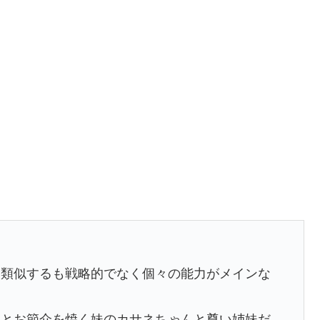
に類似するも戦略的でなく個々の能力がメインな
うとお節介を焼く妹のカサネちゃんと尊い姉妹だ