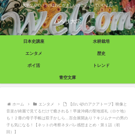
大学なんていうのはおこがましいけど学ぶっていいよね
パペリ大学
日本史講座
水耕栽培
エンタメ
歴史
ポイ活
トレンド
青空文庫
ホーム
エンタメ
【白い砂のアクアトープ】映像と
音楽が綺麗で見てるだけで癒される！早速沖縄の聖地巡礼（ロケ地）
も！２冊の母子手帳は双子かしら…百合展開あり？キジムナーの男の
子も気になる！【ネットの考察ネタバレ感想まとめ・第１話（初
回）】