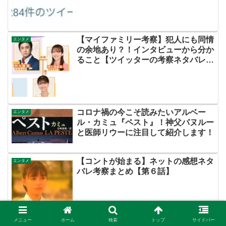
【マイファミリー考察】犯人にも同情
エンタメ
の余地あり？！インタビューから分か
ること【ツイッターの考察ネタバレ評
価黒幕評判感想批判原作犯人キャスト
脚本あらすじ伏線まとめ】
コロナ禍の今こそ読みたいアルベー
エンタメ
ル・カミュ『ペスト』！神父パヌルー
と医師リウーに注目して紹介します！
【コントが始まる】ネットの感想ネタ
エンタメ
バレ考察まとめ【第６話】
メニュー
ホーム
検索
トップ
サイドバー