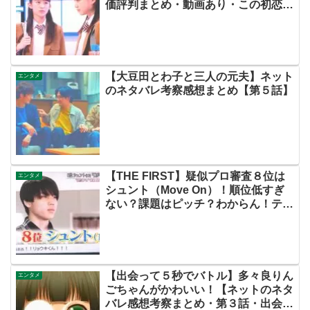
価評判まとめ・動画あり・この初恋は
フィクションです・初恋Ｆ・飯沼愛】
【大豆田とわ子と三人の元夫】ネット
エンタメ
のネタバレ考察感想まとめ【第５話】
【THE FIRST】疑似プロ審査８位は
エンタメ
シュント（Move On）！順位低すぎ
ない？課題はピッチ？わからん！テン
テンにかけた言葉にみんなの魂が震え
てます…【ザファースト・ネットのネ
タバレ感想考察まとめ・スッキリ・
BE:FIRST・ビーファースト】
【出会って５秒でバトル】多々良りん
エンタメ
ごちゃんがかわいい！【ネットのネタ
バレ感想考察まとめ・第３話・出会