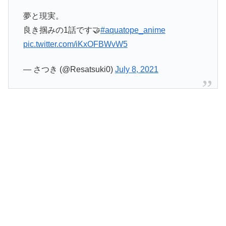
夢と現実。
良き掴みの1話です🤝
#aquatope_anime
pic.twitter.com/iKxOFBWvW5
— さつき (@Resatsuki0)
July 8, 2021