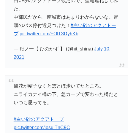
白い砂のアクアトープ観たので、聖地巡礼してみ
た。
中部民だから、南城市はあまりわからないな。冒
頭のバス停付近見つけた！
#白い砂のアクアトー
プ
pic.twitter.com/FOfT3DyhKb
— 秕ノ一【 ひのかず 】 (@hit_shina)
July 10,
2021
風花が帽子なくとぼとぼ歩いてたところ。
ニライカナイ橋の下、急カーブで変わった橋だと
いつも思ってる。
#白い砂のアクアトープ
pic.twitter.com/iosulTnC9C