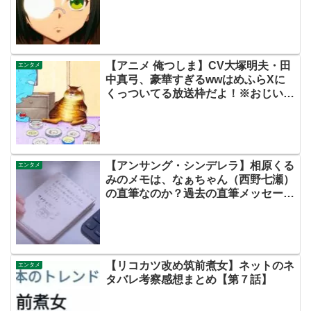
５】
【アニメ 俺つしま】CV大塚明夫・田
エンタメ
中真弓、豪華すぎるwwはめふらXに
くっついてる放送枠だよ！※おじいち
ゃんは本当に女性【ネットの考察ネタ
バレ感想まとめ・第１話（初回）】
【アンサング・シンデレラ】相原くる
エンタメ
みのメモは、なぁちゃん（西野七瀬）
の直筆なのか？過去の直筆メッセージ
と比較してみました！
【リコカツ改め筑前煮女】ネットのネ
エンタメ
タバレ考察感想まとめ【第７話】