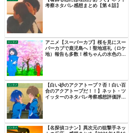
考察ネタバレ感想まとめ【第４話】
アニメ【スーパーカブ】桜を見にスー
エンタメ
パーカブで鹿児島へ！聖地巡礼（ロケ
地）報告も多数！椎ちゃんの水色のリ
トルカブかわいいな！礼子「カレーは
裸で食べるもの」琵琶湖INNってどこ
だ！？「水曜どうでしょう」！？【ネ
ットのネタバレ考察感想まとめ・最終
回】
【白い砂のアクアトープ？否！白い百
エンタメ
合のアクアトープだ！！】ネット・ツ
イッターのネタバレ考察感想評価評判
あらすじ伏線原作まとめ【第４話】
【名探偵コナン】異次元の狙撃手ネッ
エンタメ