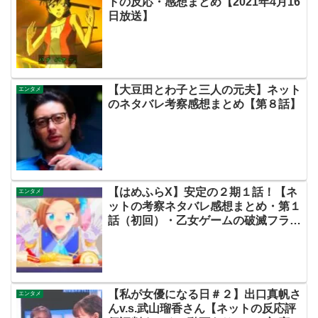
トの反応・感想まとめ【2021年4月16
日放送】
【大豆田とわ子と三人の元夫】ネット
エンタメ
のネタバレ考察感想まとめ【第８話】
【はめふらX】安定の２期１話！【ネ
エンタメ
ットの考察ネタバレ感想まとめ・第１
話（初回）・乙女ゲームの破滅フラグ
しかない悪役令嬢に転生してしまっ
た…X】
【私が女優になる日＃２】出口真帆さ
エンタメ
んv.s.武山瑠香さん【ネットの反応評