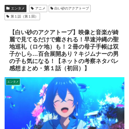
エンタメ
アニメ
白い砂のアクアトープ
第１話（第１回）
【白い砂のアクアトープ】映像と音楽が綺
麗で見てるだけで癒される！早速沖縄の聖
地巡礼（ロケ地）も！２冊の母子手帳は双
子かしら…百合展開あり？キジムナーの男
の子も気になる！【ネットの考察ネタバレ
感想まとめ・第１話（初回）】
エンタメ