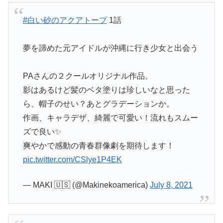
#白い砂のアクアトープ
1話
夢を諦めた元アイドルが沖縄に行き少女と出会う
PAさんの２クールオリジナル作品。
影はあるけど髪のベタ塗りは珍しいなと思った
ら、帽子のせい？あとグラデーションか。
作画、キャラデザ、綺麗で可愛い！流れもスムー
ズで良い✨
爽やかで感動の青春群像劇を期待します！
pic.twitter.com/CSlye1P4EK
— MAKI 🇺🇸 (@Makinekoamerica)
July 8, 2021