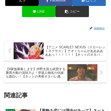
X
Facebook
はてブ
LINE
コピー
wataru
【アニメ SCARLET NEXUS（スカーレッ
トネクサス）】ナオミちゃんがああああ
ああっ！！！！！！【ネットのネタバレ
感想考察まとめ・第２話・スカネク】
【#家族募集します】仲野太賀も絶賛する
重岡大毅の演技力よ！登場人物名の伏線
も面白い！【ネットの考察ネタバレ感想
まとめ・第１話（初回）】
関連記事
【着飾る恋には理由があって】ネット
エンタメ