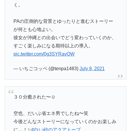
く。
PAの圧倒的な背景とゆったりと進むストーリー
が何とも心地よい。
彼女が沖縄との出会いでどう変わっていくのか、
すごく楽しみになる期待以上の導入。
pic.twitter.com/0g3SYRavOW
— いちごコッペ (@tenpa1483)
July 8, 2021
３０分癒された〜☺️
空也、だいぶ省エネ男でしたね〜笑
今後どんなストーリーになっていくのかお楽しみ
に…！✨
#白い砂のアクアトープ