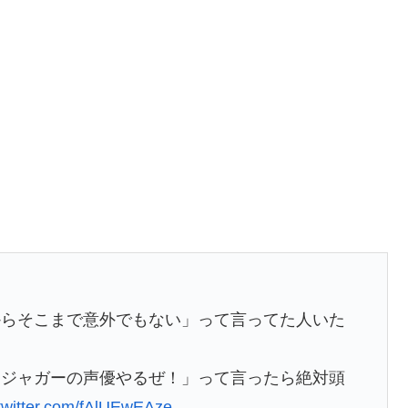
からそこまで意外でもない」って言ってた人いた
トジャガーの声優やるぜ！」って言ったら絶対頭
.twitter.com/fAlUEwEAze