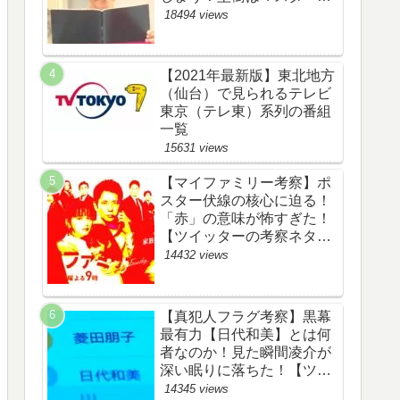
野渉とバタコの子供か！
18494 views
【ツイッターの考察ネタバ
レ感想評価評判あらすじ原
作犯人キャスト黒幕伏線ま
【2021年最新版】東北地方
とめ】
（仙台）で見られるテレビ
東京（テレ東）系列の番組
一覧
15631 views
【マイファミリー考察】ポ
スター伏線の核心に迫る！
「赤」の意味が怖すぎた！
【ツイッターの考察ネタバ
レ評価黒幕評判感想批判原
14432 views
作犯人キャスト脚本あらす
じ伏線まとめ】
【真犯人フラグ考察】黒幕
最有力【日代和美】とは何
者なのか！見た瞬間凌介が
深い眠りに落ちた！【ツイ
ッターの考察ネタバレ感想
14345 views