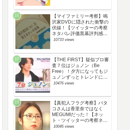
【マイファミリー考察】鳴
沢家DVDに隠された衝撃の
伏線！【ツイッターの考察
ネタバレ評価黒幕評判感想
批判原作犯人キャスト脚本
10733 views
あらすじ伏線まとめ】
【THE FIRST】疑似プロ審
査７位はジュノン（Be
Free）！夕方になってもジ
ュノンずっとトレンドにい
るww【ザファースト・ネッ
10476 views
トのネタバレ感想考察まと
め・スッキリ・
BE:FIRST・ビーファース
【真犯人フラグ考察】バタ
ト】
コさんは香里奈ではなく
MEGUMIだった！【ネッ
ト・ツイッターの考察ネタ
バレ感想評価評判あらすじ
10045 views