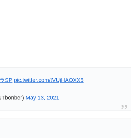
ラSP
pic.twitter.com/tVUjHAOXX5
bonber)
May 13, 2021