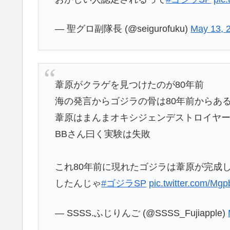
— 聖グロ副隊長 (@seigurofuku)
May 13, 
葦原がクラゲを見つけたのが80年前
海の発言からゴジラの骨は80年前からあ
葦原はまんまオキシジェンデストロイヤ
BBさん曰く実験は失敗
これ80年前に現れたゴジラは葦原が完成
したんじゃ
#ゴジラSP
pic.twitter.com/M
— SSSS.ふじりんご (@SSSS_Fujiapple)