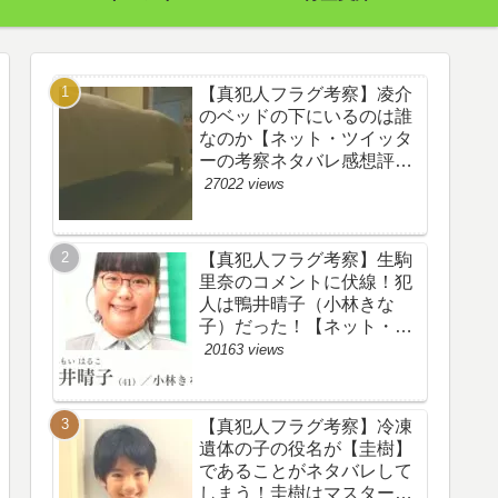
【真犯人フラグ考察】凌介
のベッドの下にいるのは誰
なのか【ネット・ツイッタ
ーの考察ネタバレ感想評価
評判あらすじ原作犯人キャ
27022 views
スト黒幕伏線まとめ】
【真犯人フラグ考察】生駒
里奈のコメントに伏線！犯
人は鴨井晴子（小林きな
子）だった！【ネット・ツ
イッターの考察ネタバレ感
20163 views
想評価評判あらすじ原作犯
人キャスト黒幕伏線まと
め・鴨居晴子】
【真犯人フラグ考察】冷凍
遺体の子の役名が【圭樹】
であることがネタバレして
しまう！圭樹はマスター日