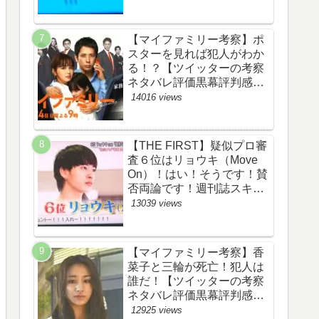
評価評判あらすじ原作犯人
キャスト黒幕伏線まとめ】
【マイファミリー考察】ポ
スターを見れば犯人がわか
る！？【ツイッターの考察
ネタバレ評価黒幕評判感想
批判原作犯人キャスト脚本
14016 views
あらすじ伏線まとめ】
【THE FIRST】疑似プロ審
査６位はリョウキ（Move
On）！はい！そうです！賛
否両論です！週刊誌スキャ
ンダルの件も尾を引いてま
13039 views
す！【ザファースト・ネッ
トのネタバレ感想考察まと
め・スッキリ・
【マイファミリー考察】香
BE:FIRST・ビーファース
菜子と三輪が死亡！犯人は
ト】
誰だ！【ツイッターの考察
ネタバレ評価黒幕評判感想
批判原作犯人キャスト脚本
12925 views