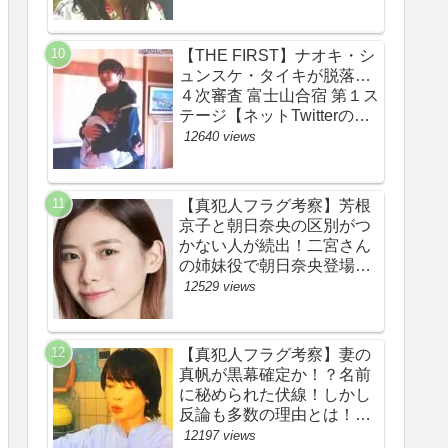
あらすじ伏線まとめ】
【THE FIRST】ナオキ・シ
ュンスケ・タイキが脱落…
４次審査 富士山合宿 第１ス
テージ【ネットTwitterのネ
タバレ感想考察評価評判ま
12640 views
とめ・ザファースト・スッ
キリ・BE:FIRST・ビーフ
ァースト】
【真犯人フラグ考察】芳根
京子と朝日奈央の区別がつ
かない人が続出！二宮さん
の姉妹役で朝日奈央登場
か！【ネット・ツイッター
12529 views
の考察ネタバレ感想評価評
判あらすじ原作犯人キャス
ト黒幕伏線まとめ】
【真犯人フラグ考察】妻の
真帆が黒幕確定か！？名前
に秘められた伏線！しかし
反論も多数の理由とは！
【ネット・ツイッターの考
12197 views