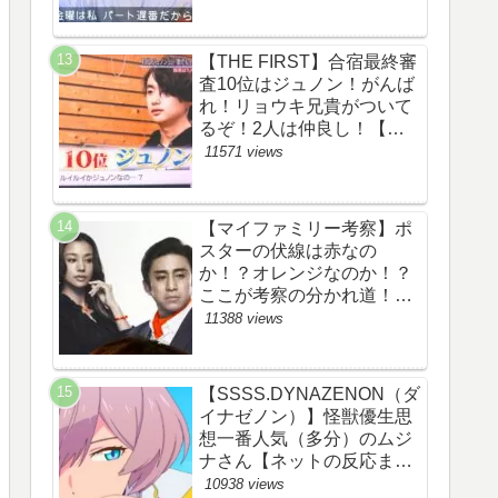
察ネタバレ感想評価評判あ
らすじ原作犯人キャスト黒
幕伏線まとめ】
【THE FIRST】合宿最終審
査10位はジュノン！がんば
れ！リョウキ兄貴がついて
るぞ！2人は仲良し！【ザ
ファースト・ネット・ツイ
11571 views
ッターのネタバレ考察まと
め感想評価評判・スッキ
リ・BE:FIRST・ビーファ
【マイファミリー考察】ポ
ースト・JUNON・
スターの伏線は赤なの
RYOKI】
か！？オレンジなのか！？
ここが考察の分かれ道！
【ツイッターの考察ネタバ
11388 views
レ評価黒幕評判感想批判原
作犯人キャスト脚本あらす
じ伏線まとめ】
【SSSS.DYNAZENON（ダ
イナゼノン）】怪獣優生思
想一番人気（多分）のムジ
ナさん【ネットの反応まと
め】
10938 views