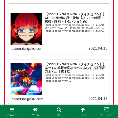
【SSSS.DYNAZENON（ダイナゼノン）】
OP・ED映像の謎・伏線【ネットの考察・
感想・評判・ネタバレまとめ】
(adsbygoogle = window.adsbygoogle || []).push({});
OP（オープニング）映像飛鳥川ちせ…気になる…
(adsbygoogle = window.adsbygoogle || []).push...
2021.04.13
paperidaigaku.com
【SSSS.DYNAZENON（ダイナゼノン）】
ネットの感想考察ネタバレあらすじ評価評
判まとめ【第３話】
(adsbygoogle = window.adsbygoogle || []).push({});
(adsbygoogle = window.adsbygoogle || []).push({});
(adsbygoogle = win...
2021.04.17
paperidaigaku.com
【SSSS.DYNAZENON（ダイナゼノン）】
メニュー
ホーム
検索
トップ
サイドバー