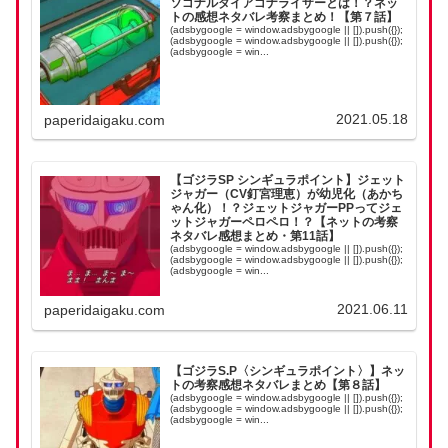
ソゴナルダイアゴナライザーとは！？ネッ
トの感想ネタバレ考察まとめ！【第７話】
(adsbygoogle = window.adsbygoogle || []).push({});
(adsbygoogle = window.adsbygoogle || []).push({});
(adsbygoogle = win...
2021.05.18
paperidaigaku.com
【ゴジラSP シンギュラポイント】ジェット
ジャガー（CV釘宮理恵）が幼児化（あかち
ゃん化）！？ジェットジャガーPPってジェ
ットジャガーペロペロ！？【ネットの考察
ネタバレ感想まとめ・第11話】
(adsbygoogle = window.adsbygoogle || []).push({});
(adsbygoogle = window.adsbygoogle || []).push({});
(adsbygoogle = win...
2021.06.11
paperidaigaku.com
【ゴジラS.P〈シンギュラポイント〉】ネッ
トの考察感想ネタバレまとめ【第８話】
(adsbygoogle = window.adsbygoogle || []).push({});
(adsbygoogle = window.adsbygoogle || []).push({});
(adsbygoogle = win...