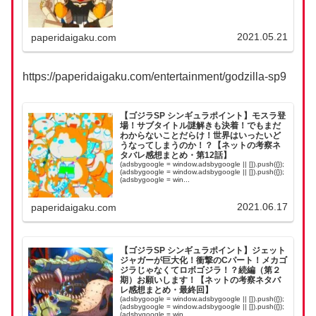
2021.05.21
paperidaigaku.com
https://paperidaigaku.com/entertainment/godzilla-sp9
【ゴジラSP シンギュラポイント】モスラ登
場！サブタイトル謎解きも決着！でもまだ
わからないことだらけ！世界はいったいど
うなってしまうのか！？【ネットの考察ネ
タバレ感想まとめ・第12話】
(adsbygoogle = window.adsbygoogle || []).push({});
(adsbygoogle = window.adsbygoogle || []).push({});
(adsbygoogle = win...
2021.06.17
paperidaigaku.com
【ゴジラSP シンギュラポイント】ジェット
ジャガーが巨大化！衝撃のCパート！メカゴ
ジラじゃなくてロボゴジラ！？続編（第２
期）お願いします！【ネットの考察ネタバ
レ感想まとめ・最終回】
(adsbygoogle = window.adsbygoogle || []).push({});
(adsbygoogle = window.adsbygoogle || []).push({});
(adsbygoogle = win...