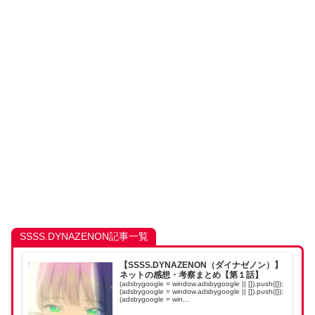
SSSS.DYNAZENON記事一覧
【SSSS.DYNAZENON（ダイナゼノン）】
ネットの感想・考察まとめ【第１話】
(adsbygoogle = window.adsbygoogle || []).push({});
(adsbygoogle = window.adsbygoogle || []).push({});
(adsbygoogle = win...