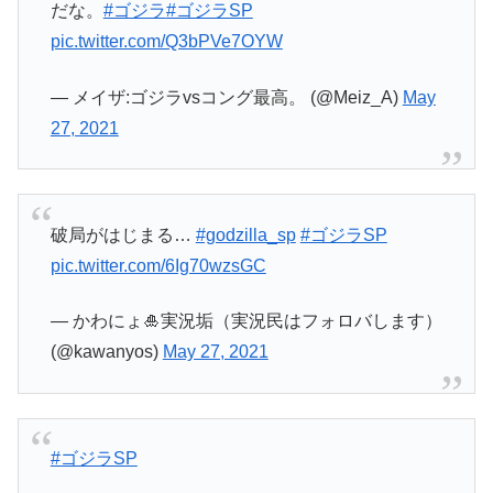
だな。
#ゴジラ
#ゴジラSP
pic.twitter.com/Q3bPVe7OYW
— メイザ:ゴジラvsコング最高。 (@Meiz_A)
May
27, 2021
破局がはじまる…
#godzilla_sp
#ゴジラSP
pic.twitter.com/6Ig70wzsGC
— かわにょ🎍実況垢（実況民はフォロバします）
(@kawanyos)
May 27, 2021
#ゴジラSP