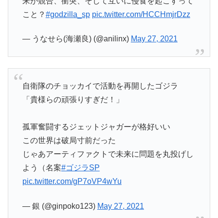
来が競合、衝突、そして互いに侵食を起こすって
こと？
#godzilla_sp
pic.twitter.com/HCCHmjrDzz
— うなせら(海瀬良) (@anilinx)
May 27, 2021
自衛隊のチョッカイで活動を再開したゴジラ
「貴様らの頑張りすぎだ！」
孤軍奮闘するジェットジャガーが格好いい
この世界は破局寸前だった
じゃあアーティファクトで未来に問題を丸投げし
よう（名案
#ゴジラSP
pic.twitter.com/gP7oVP4wYu
— 銀 (@ginpoko123)
May 27, 2021