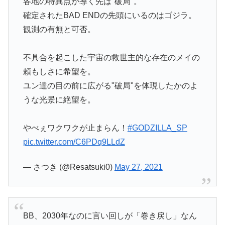
各地の特異点が導く先は"破局"。
確定されたBAD ENDの先頭にいるのはゴジラ。
観測の有無と可否。
不具合を起こした宇宙の救世主的な存在のメイの
頼もしさに希望を。
ユン達の目の前に広がる"破局"を体現したかのよ
うな光景に絶望を。
やべぇワクワクが止まらん！
#GODZILLA_SP
pic.twitter.com/C6PDq9LLdZ
— さつき (@Resatsuki0)
May 27, 2021
BB、2030年なのに言い回しが「巻き戻し」なん