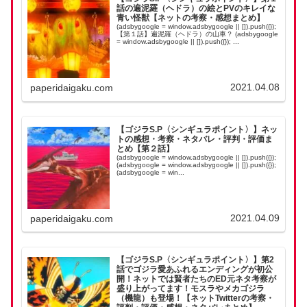
話の遍泥羅（ヘドラ）の絵とPVのキレイな
青い怪獣【ネットの考察・感想まとめ】
(adsbygoogle = window.adsbygoogle || []).push({});
【第１話】遍泥羅（ヘドラ）の山車？ (adsbygoogle
= window.adsbygoogle || []).push({}); ...
2021.04.08
paperidaigaku.com
【ゴジラS.P〈シンギュラポイント〉】ネッ
トの感想・考察・ネタバレ・評判・評価ま
とめ【第２話】
(adsbygoogle = window.adsbygoogle || []).push({});
(adsbygoogle = window.adsbygoogle || []).push({});
(adsbygoogle = win...
2021.04.09
paperidaigaku.com
【ゴジラS.P〈シンギュラポイント〉】第2
話でゴジラ愛あふれるエンディングが初公
開！ネットでは賢者たちのED元ネタ考察が
盛り上がってます！モスラやメカゴジラ
（機龍）も登場！【ネットTwitterの考察・