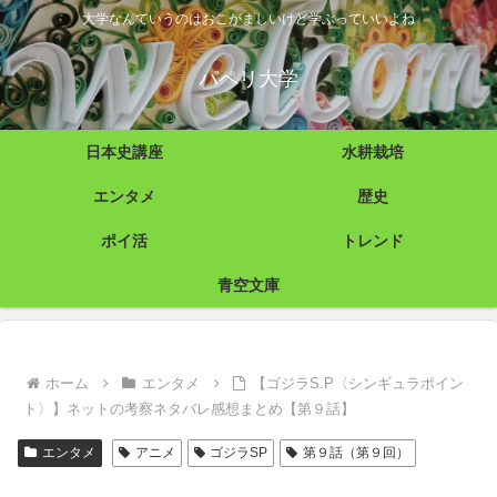
大学なんていうのはおこがましいけど学ぶっていいよね
パペリ大学
日本史講座
水耕栽培
エンタメ
歴史
ポイ活
トレンド
青空文庫
ホーム
エンタメ
【ゴジラS.P〈シンギュラポイン
ト〉】ネットの考察ネタバレ感想まとめ【第９話】
エンタメ
アニメ
ゴジラSP
第９話（第９回）