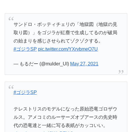
サンドロ・ボッティチェリの「地獄図（地獄の見
取り図）」をゴジラが紅塵で生成してるのが破局
の始まりを感じさせられてゾクゾクする。
#ゴジラSP
pic.twitter.com/YXrvbmeO7U
— もるだー (@mulder_UI)
May 27, 2021
#ゴジラSP
テレストリスのモデルになった原始恐竜ゴロザウ
ルス。アメコミのルーサーズオブアースの先史時
代の恐竜達と一緒に写る表紙がカッコいい。