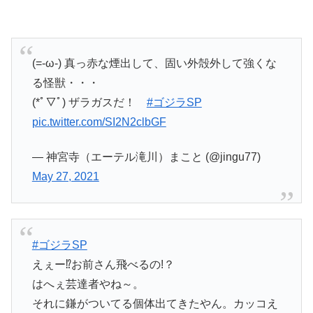
(=-ω-) 真っ赤な煙出して、固い外殻外して強くな
る怪獣・・・
(*ﾟ▽ﾟ) ザラガスだ！
#ゴジラSP
pic.twitter.com/SI2N2clbGF
— 神宮寺（エーテル滝川）まこと (@jingu77)
May 27, 2021
#ゴジラSP
えぇー⁉️お前さん飛べるの!？
はへぇ芸達者やね～。
それに鎌がついてる個体出てきたやん。カッコえ