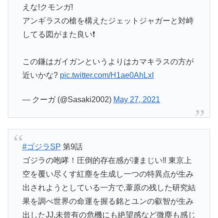
えな!クモンガ!
アンギラスの槍を構えたジェットジャガーと対峙
してる図がまた良い❗
この鎌はガイガンというよりはカマキラスの方が
近いかな?
pic.twitter.com/H1ae0AhLxI
— クーガ (@Sasaki2002)
May 27, 2021
#ゴジラSP
第9話
ゴジラの咆哮！圧倒的存在感が凄まじい‼︎ 東京上
空を覆い尽くす紅塵を生成し一つの特異点が生み
出されようとしている一方で,葦原の残した研究結
果を調べ世界の命運を握る銘とユンの叡智が生み
出したJJ,未曾有の危機にも絶望感など微塵も感じ