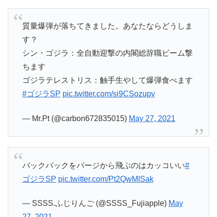
質量爆弾が落ちてきました。あなたならどうしま
す？
シン・ゴジラ：全自動迎撃の内閣総辞職ビーム撃
ちます
ゴジラテレストリス：触手生やして爆弾食べます
#ゴジラSP
pic.twitter.com/si9CSozupv
— Mr.Pt (@carbon672835015)
May 27, 2021
バックパックをパージから飛ぶのはカッコいい
#
ゴジラSP
pic.twitter.com/Pt2QwMISak
— SSSS.ふじりんご (@SSSS_Fujiapple)
May
27, 2021