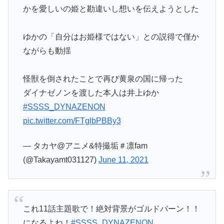
かを愛しいの姫と勘違いし想いを伝えようとした
ゆかの「自分はお姫様ではない」との説得で僅か
ながらも動揺
怪獣を倒されたことで再び黄泉の国に帰った
ダイナゼノンを渡した本人は井上ゆか
#SSSS_DYNAZENON
pic.twitter.com/FTglbPBBy3
— タカヤ@アニメ&特撮垢＃凛fam
(@Takayamt031127)
June 11, 2021
これ11話主題歌で！絶対背景がゴルドバーン！！
になるよね！
#SSSS_DYNAZENON