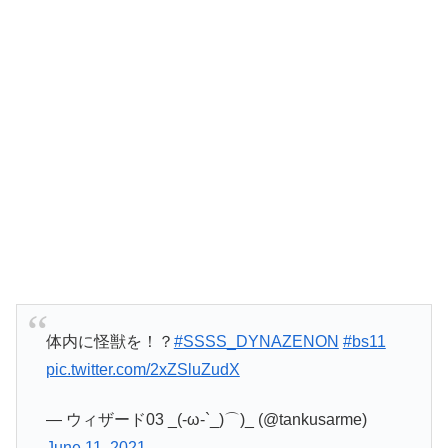
体内に怪獣を！？
#SSSS_DYNAZENON
#bs11
pic.twitter.com/2xZSluZudX
— ウィザード03 _(-ω-`_)⌒)_ (@tankusarme)
June 11, 2021