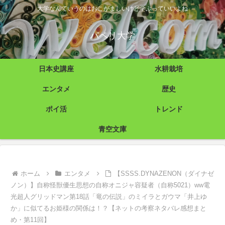
大学なんていうのはおこがましいけど学ぶっていいよね
パペリ大学
日本史講座
水耕栽培
エンタメ
歴史
ポイ活
トレンド
青空文庫
ホーム
エンタメ
【SSSS.DYNAZENON（ダイナゼ
ノン）】自称怪獣優生思想の自称オニジャ容疑者（自称5021）ww電
光超人グリッドマン第18話「竜の伝説」のミイラとガウマ「井上ゆ
か」に似てるお姫様の関係は！？【ネットの考察ネタバレ感想まと
め・第11回】