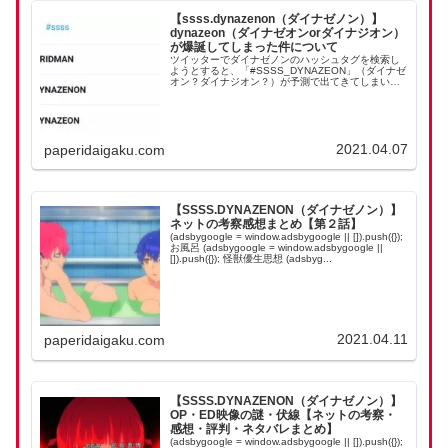
【ssss.dynazenon（ダイナゼノン）】
dynazeon（ダイナゼオンorダイナジオン）
が爆誕してしまった件について
ツイッターでダイナゼノンのハッシュタグを検索し
ようとすると、「#SSSS_DYNAZEON」（ダイナゼ
オン？ダイナジオン？）が予測で出てきてしまいま
す。なんでこんなに広まってしまったんでしょう？
影響力のあるアカウントが間違えたためか ジオン...
2021.04.07
paperidaigaku.com
【SSSS.DYNAZENON（ダイナゼノン）】
ネットの考察感想まとめ【第２話】
(adsbygoogle = window.adsbygoogle || []).push({});
お風呂 (adsbygoogle = window.adsbygoogle ||
[]).push({}); 怪獣優生思想 (adsbyg...
2021.04.11
paperidaigaku.com
【SSSS.DYNAZENON（ダイナゼノン）】
OP・ED映像の謎・伏線【ネットの考察・
感想・評判・ネタバレまとめ】
(adsbygoogle = window.adsbygoogle || []).push({});