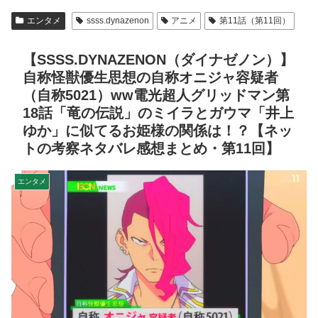
エンタメ
ssss.dynazenon
アニメ
第11話（第11回）
【SSSS.DYNAZENON（ダイナゼノン）】
自称怪獣優生思想の自称オニジャ容疑者
（自称5021）ww電光超人グリッドマン第
18話「竜の伝説」のミイラとガウマ「井上
ゆか」に似てるお姫様の関係は！？【ネッ
トの考察ネタバレ感想まとめ・第11回】
エンタメ