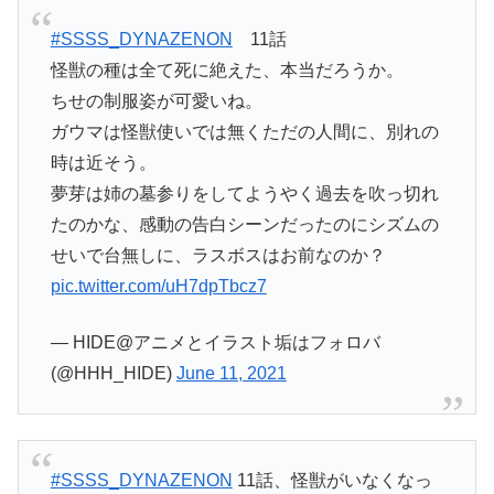
#SSSS_DYNAZENON
11話
怪獣の種は全て死に絶えた、本当だろうか。
ちせの制服姿が可愛いね。
ガウマは怪獣使いでは無くただの人間に、別れの
時は近そう。
夢芽は姉の墓参りをしてようやく過去を吹っ切れ
たのかな、感動の告白シーンだったのにシズムの
せいで台無しに、ラスボスはお前なのか？
pic.twitter.com/uH7dpTbcz7
— HIDE@アニメとイラスト垢はフォロバ
(@HHH_HIDE)
June 11, 2021
#SSSS_DYNAZENON
11話、怪獣がいなくなっ