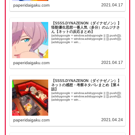
2021.04.17
paperidaigaku.com
【SSSS.DYNAZENON（ダイナゼノン）】
怪獣優生思想一番人気（多分）のムジナさ
ん【ネットの反応まとめ】
(adsbygoogle = window.adsbygoogle || []).push({});
(adsbygoogle = window.adsbygoogle || []).push({});
(adsbygoogle = win...
2021.04.17
paperidaigaku.com
【SSSS.DYNAZENON（ダイナゼノン）】
ネットの感想・考察ネタバレまとめ【第４
話】
(adsbygoogle = window.adsbygoogle || []).push({});
(adsbygoogle = window.adsbygoogle || []).push({});
(adsbygoogle = win...
2021.04.24
paperidaigaku.com