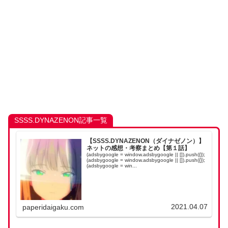
SSSS.DYNAZENON記事一覧
【SSSS.DYNAZENON（ダイナゼノン）】
ネットの感想・考察まとめ【第１話】
(adsbygoogle = window.adsbygoogle || []).push({});
(adsbygoogle = window.adsbygoogle || []).push({});
(adsbygoogle = win...
2021.04.07
paperidaigaku.com