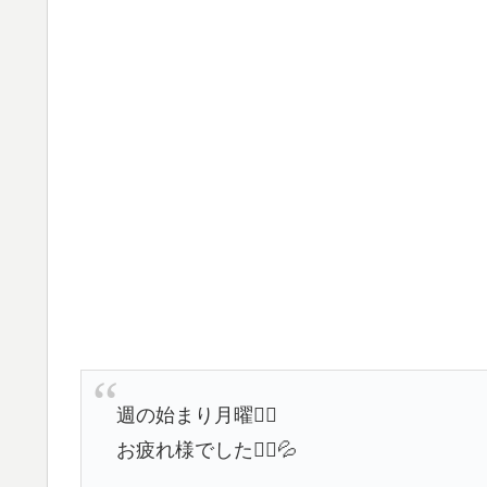
週の始まり月曜🏃‍♂️
お疲れ様でした🙇‍♀️💦