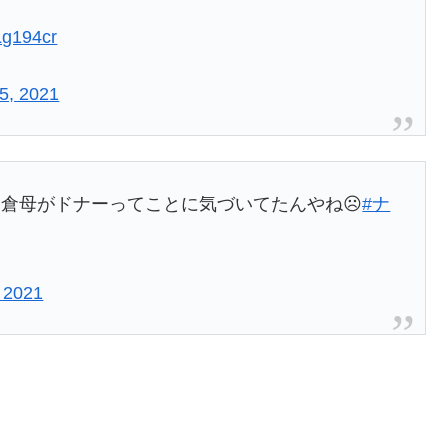
zLg194cr
 5, 2021
倉母がドナーってことに気づいてたんやね☹️
#ナ
, 2021