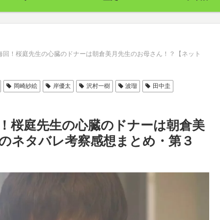
海回！桜庭先生の心臓のドナーは朝倉美月先生のお母さん！？【ネット
岡崎紗絵
岸優太
沢村一樹
波瑠
田中圭
！桜庭先生の心臓のドナーは朝倉美
のネタバレ考察感想まとめ・第３