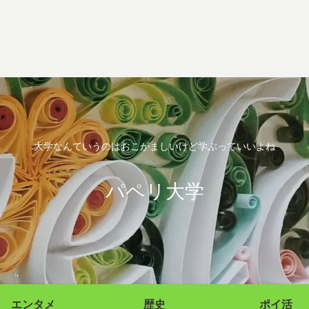
大学なんていうのはおこがましいけど学ぶっていいよね
パペリ大学
エンタメ
歴史
ポイ活