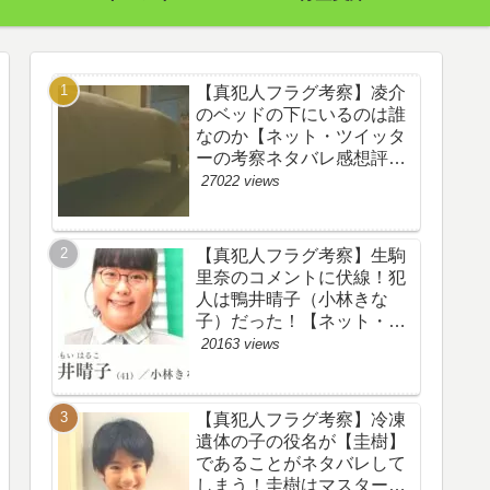
【真犯人フラグ考察】凌介
のベッドの下にいるのは誰
なのか【ネット・ツイッタ
ーの考察ネタバレ感想評価
評判あらすじ原作犯人キャ
27022 views
スト黒幕伏線まとめ】
【真犯人フラグ考察】生駒
里奈のコメントに伏線！犯
人は鴨井晴子（小林きな
子）だった！【ネット・ツ
イッターの考察ネタバレ感
20163 views
想評価評判あらすじ原作犯
人キャスト黒幕伏線まと
め・鴨居晴子】
【真犯人フラグ考察】冷凍
遺体の子の役名が【圭樹】
であることがネタバレして
しまう！圭樹はマスター日