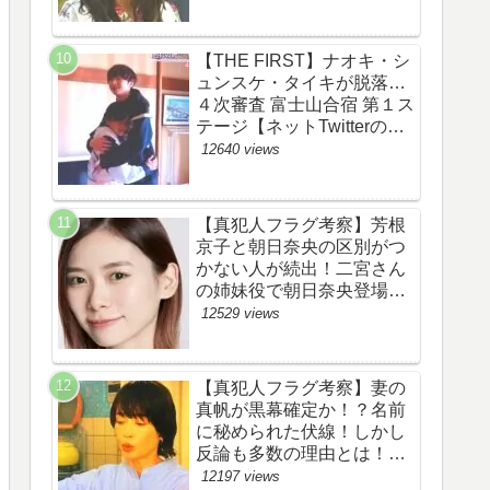
あらすじ伏線まとめ】
【THE FIRST】ナオキ・シ
ュンスケ・タイキが脱落…
４次審査 富士山合宿 第１ス
テージ【ネットTwitterのネ
タバレ感想考察評価評判ま
12640 views
とめ・ザファースト・スッ
キリ・BE:FIRST・ビーフ
ァースト】
【真犯人フラグ考察】芳根
京子と朝日奈央の区別がつ
かない人が続出！二宮さん
の姉妹役で朝日奈央登場
か！【ネット・ツイッター
12529 views
の考察ネタバレ感想評価評
判あらすじ原作犯人キャス
ト黒幕伏線まとめ】
【真犯人フラグ考察】妻の
真帆が黒幕確定か！？名前
に秘められた伏線！しかし
反論も多数の理由とは！
【ネット・ツイッターの考
12197 views