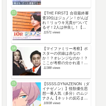
察ネタバレ感想評価評判あ
らすじ原作犯人キャスト黒
幕伏線まとめ】
【THE FIRST】合宿最終審
査10位はジュノン！がんば
れ！リョウキ兄貴がついて
るぞ！2人は仲良し！【ザ
ファースト・ネット・ツイ
11571 views
ッターのネタバレ考察まと
め感想評価評判・スッキ
リ・BE:FIRST・ビーファ
【マイファミリー考察】ポ
ースト・JUNON・
スターの伏線は赤なの
RYOKI】
か！？オレンジなのか！？
ここが考察の分かれ道！
【ツイッターの考察ネタバ
11388 views
レ評価黒幕評判感想批判原
作犯人キャスト脚本あらす
じ伏線まとめ】
【SSSS.DYNAZENON（ダ
イナゼノン）】怪獣優生思
想一番人気（多分）のムジ
ナさん【ネットの反応まと
め】
10938 views