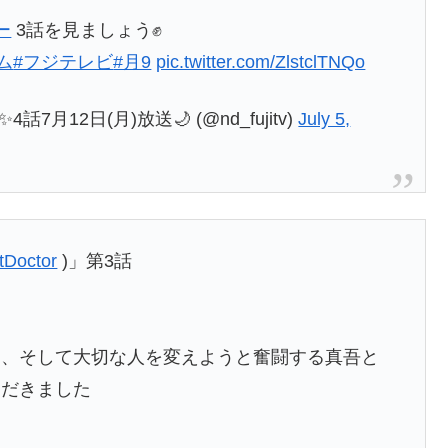
ー
3話を見ましょう✊
ム
#フジテレビ
#月9
pic.twitter.com/ZlstclTNQo
12日(月)放送🌙 (@nd_fujitv)
July 5,
tDoctor
)」第3話
を、そして大切な人を変えようと奮闘する真吾と
ただきました