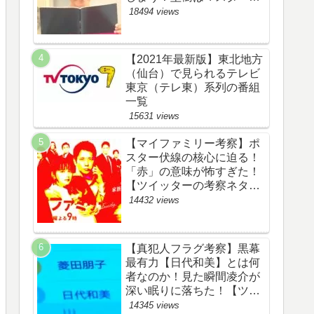
野渉とバタコの子供か！
18494 views
【ツイッターの考察ネタバ
レ感想評価評判あらすじ原
作犯人キャスト黒幕伏線ま
【2021年最新版】東北地方
とめ】
（仙台）で見られるテレビ
東京（テレ東）系列の番組
一覧
15631 views
【マイファミリー考察】ポ
スター伏線の核心に迫る！
「赤」の意味が怖すぎた！
【ツイッターの考察ネタバ
レ評価黒幕評判感想批判原
14432 views
作犯人キャスト脚本あらす
じ伏線まとめ】
【真犯人フラグ考察】黒幕
最有力【日代和美】とは何
者なのか！見た瞬間凌介が
深い眠りに落ちた！【ツイ
ッターの考察ネタバレ感想
14345 views