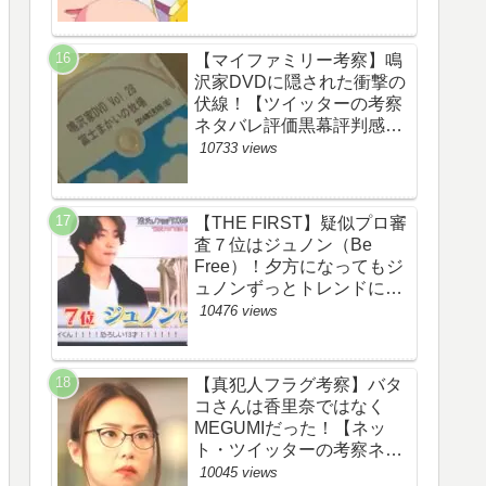
【マイファミリー考察】鳴
沢家DVDに隠された衝撃の
伏線！【ツイッターの考察
ネタバレ評価黒幕評判感想
批判原作犯人キャスト脚本
10733 views
あらすじ伏線まとめ】
【THE FIRST】疑似プロ審
査７位はジュノン（Be
Free）！夕方になってもジ
ュノンずっとトレンドにい
るww【ザファースト・ネッ
10476 views
トのネタバレ感想考察まと
め・スッキリ・
BE:FIRST・ビーファース
【真犯人フラグ考察】バタ
ト】
コさんは香里奈ではなく
MEGUMIだった！【ネッ
ト・ツイッターの考察ネタ
バレ感想評価評判あらすじ
10045 views