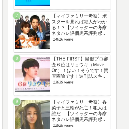
評価評判あらすじ原作犯人
キャスト黒幕伏線まとめ】
【マイファミリー考察】ポ
スターを見れば犯人がわか
る！？【ツイッターの考察
ネタバレ評価黒幕評判感想
批判原作犯人キャスト脚本
14016 views
あらすじ伏線まとめ】
【THE FIRST】疑似プロ審
査６位はリョウキ（Move
On）！はい！そうです！賛
否両論です！週刊誌スキャ
ンダルの件も尾を引いてま
13039 views
す！【ザファースト・ネッ
トのネタバレ感想考察まと
め・スッキリ・
【マイファミリー考察】香
BE:FIRST・ビーファース
菜子と三輪が死亡！犯人は
ト】
誰だ！【ツイッターの考察
ネタバレ評価黒幕評判感想
批判原作犯人キャスト脚本
12925 views