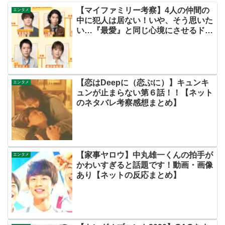
【マイファミリー考察】4人の仲間の
エンタメ
中に犯人は居ない！いや、そう思いた
い…『最愛』と同じ心境にさせるドラ
マ☆【ツイッターの考察ネタバレ評価
黒幕評判感想批判原作犯人キャスト脚
本あらすじ伏線まとめ】
【恋はDeepに（恋ぷに）】キュンキ
エンタメ
ュンが止まらない第６話！！【ネット
のネタバレ考察感想まとめ】
【家事ヤロウ】中丸雄一くんの拍手が
エンタメ
かわいすぎると話題です！動画・画像
あり【ネットの反応まとめ】