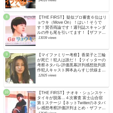
14016 views
【THE FIRST】疑似プロ審査６位はリ
ョウキ（Move On）！はい！そうで
す！賛否両論です！週刊誌スキャンダ
ルの件も尾を引いてます！【ザファー
スト・ネットのネタバレ感想考察まと
13039 views
め・スッキリ・BE:FIRST・ビーファ
ースト】
【マイファミリー考察】香菜子と三輪
が死亡！犯人は誰だ！【ツイッターの
考察ネタバレ評価黒幕評判感想批判原
作犯人キャスト脚本あらすじ伏線まと
め】
12925 views
【THE FIRST】ナオキ・シュンスケ・
タイキが脱落…４次審査 富士山合宿
第１ステージ【ネットTwitterのネタバ
レ感想考察評価評判まとめ・ザファー
スト・スッキリ・BE:FIRST・ビーフ