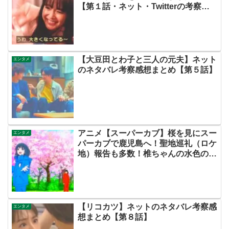
【第１話・ネット・Twitterの考察感
想ネタバレ評価評判伏線あらすじ原作
キャストまとめ】
【大豆田とわ子と三人の元夫】ネット
エンタメ
のネタバレ考察感想まとめ【第５話】
アニメ【スーパーカブ】桜を見にスー
エンタメ
パーカブで鹿児島へ！聖地巡礼（ロケ
地）報告も多数！椎ちゃんの水色のリ
トルカブかわいいな！礼子「カレーは
裸で食べるもの」琵琶湖INNってどこ
だ！？「水曜どうでしょう」！？【ネ
ットのネタバレ考察感想まとめ・最終
回】
【リコカツ】ネットのネタバレ考察感
エンタメ
想まとめ【第８話】