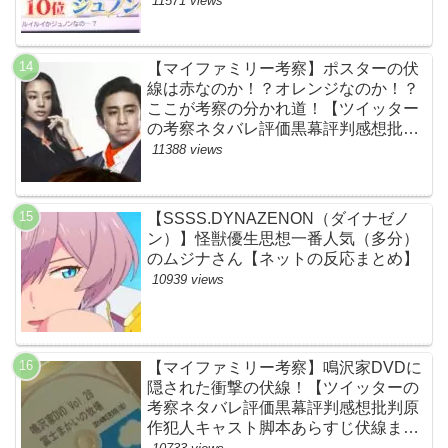
11571 views
BE:FIRST・ビーファースト・
JUNON・RYOKI】
【マイファミリー考察】ポスターの伏
線は赤なのか！？オレンジなのか！？
ここが考察の分かれ道！【ツイッター
の考察ネタバレ評価黒幕評判感想批判
原作犯人キャスト脚本あらすじ伏線ま
11388 views
とめ】
【SSSS.DYNAZENON（ダイナゼノ
ン）】怪獣優生思想一番人気（多分）
のムジナさん【ネットの反応まとめ】
10939 views
【マイファミリー考察】鳴沢家DVDに
隠された衝撃の伏線！【ツイッターの
考察ネタバレ評価黒幕評判感想批判原
作犯人キャスト脚本あらすじ伏線まと
め】