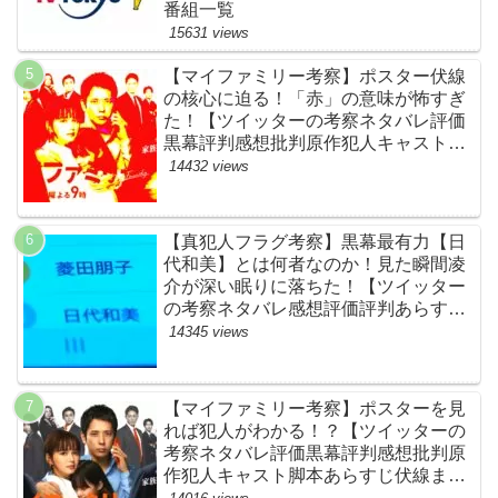
番組一覧
15631 views
【マイファミリー考察】ポスター伏線
の核心に迫る！「赤」の意味が怖すぎ
た！【ツイッターの考察ネタバレ評価
黒幕評判感想批判原作犯人キャスト脚
本あらすじ伏線まとめ】
14432 views
【真犯人フラグ考察】黒幕最有力【日
代和美】とは何者なのか！見た瞬間凌
介が深い眠りに落ちた！【ツイッター
の考察ネタバレ感想評価評判あらすじ
原作犯人キャスト黒幕伏線まとめ】
14345 views
【マイファミリー考察】ポスターを見
れば犯人がわかる！？【ツイッターの
考察ネタバレ評価黒幕評判感想批判原
作犯人キャスト脚本あらすじ伏線まと
め】