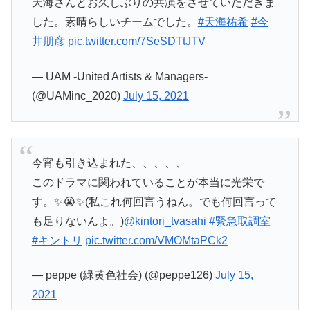
天海さんとお久しぶりの共演をさせていただきま
した。素晴らしいチームでした。
#天海祐希
#今
井朋彦
pic.twitter.com/7SeSDTtJTV
— UAM -United Artists & Managers-
(@UAMinc_2020)
July 15, 2021
今宵も引き込まれた、、、、、
このドラマに関われていることが本当に光栄で
す。✨😭✨(私これ何回言うねん。でも何回言って
も足りないんよ。)
@kintori_tvasahi
#緊急取調室
#キントリ
pic.twitter.com/VMOMtaPCk2
— peppe (緑黄色社会) (@peppe126)
July 15,
2021