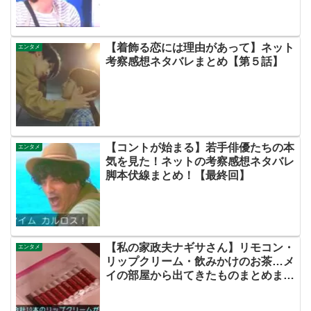
ん！【ネットの評価・感想・ネタバレ
まとめ・この初恋はフィクションで
す・初恋Ｆ】
【着飾る恋には理由があって】ネット
エンタメ
考察感想ネタバレまとめ【第５話】
【コントが始まる】若手俳優たちの本
エンタメ
気を見た！ネットの考察感想ネタバレ
脚本伏線まとめ！【最終回】
【私の家政夫ナギサさん】リモコン・
エンタメ
リップクリーム・飲みかけのお茶…メ
イの部屋から出てきたものまとめまし
た！