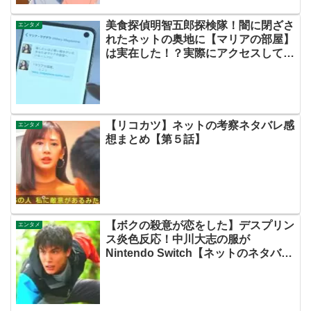
美食探偵明智五郎探検隊！闇に閉ざさ
エンタメ
れたネットの奥地に【マリアの部屋】
は実在した！？実際にアクセスしてみ
ました！！
【リコカツ】ネットの考察ネタバレ感
エンタメ
想まとめ【第５話】
【ボクの殺意が恋をした】デスプリン
エンタメ
ス炎色反応！中川大志の服が
Nintendo Switch【ネットのネタバレ
考察感想まとめ・第３話】