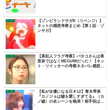
【ゾンビランドサガR（リベンジ）】
エンタメ
ネットの感想考察まとめ【第１話・ゾ
ンサガ】
【真犯人フラグ考察】バタコさんは香
エンタメ
里奈ではなくMEGUMIだった！【ネッ
ト・ツイッターの考察ネタバレ感想評
価評判あらすじ原作犯人キャスト黒幕
伏線まとめ】
【私が女優になる日＃12】青木琴美
エンタメ
『カノジョは嘘を愛しすぎてる』（カ
ノ嘘）の名シーンを熱演！相手役は犬
飼貴丈！岡田里穗さんv.s.赤穂華さ