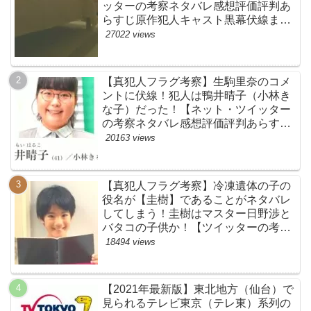
ッターの考察ネタバレ感想評価評判あ
らすじ原作犯人キャスト黒幕伏線まと
め】
27022 views
【真犯人フラグ考察】生駒里奈のコメ
ントに伏線！犯人は鴨井晴子（小林き
な子）だった！【ネット・ツイッター
の考察ネタバレ感想評価評判あらすじ
原作犯人キャスト黒幕伏線まとめ・鴨
20163 views
居晴子】
【真犯人フラグ考察】冷凍遺体の子の
役名が【圭樹】であることがネタバレ
してしまう！圭樹はマスター日野渉と
バタコの子供か！【ツイッターの考察
ネタバレ感想評価評判あらすじ原作犯
18494 views
人キャスト黒幕伏線まとめ】
【2021年最新版】東北地方（仙台）で
見られるテレビ東京（テレ東）系列の