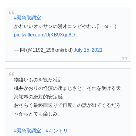
#緊急取調室
かわいいオジサンの漫才コンビやわ…(´・ω・`)
pic.twitter.com/UjKB9Xqg8D
— 閂 (@1192_296kmkrbkf)
July 15, 2021
物凄いものを観た2話。
桃井かおりの怪演の凄まじさと、それを受ける天
海祐希の絶対的安定感。
おそらく最終回辺りで再度この話が出てくるだろ
うからとても楽しみ。
#緊急取調室
#キントリ