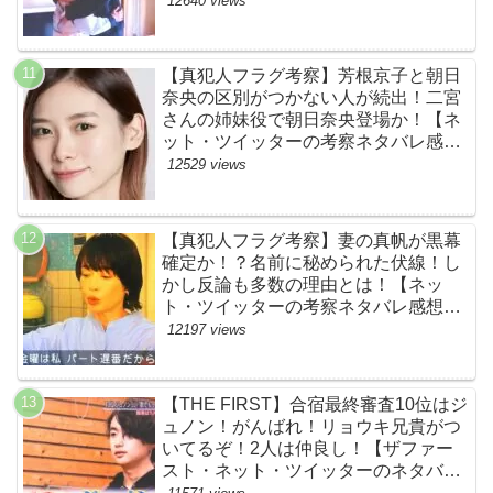
12640 views
ァースト】
【真犯人フラグ考察】芳根京子と朝日
奈央の区別がつかない人が続出！二宮
さんの姉妹役で朝日奈央登場か！【ネ
ット・ツイッターの考察ネタバレ感想
評価評判あらすじ原作犯人キャスト黒
12529 views
幕伏線まとめ】
【真犯人フラグ考察】妻の真帆が黒幕
確定か！？名前に秘められた伏線！し
かし反論も多数の理由とは！【ネッ
ト・ツイッターの考察ネタバレ感想評
価評判あらすじ原作犯人キャスト黒幕
12197 views
伏線まとめ】
【THE FIRST】合宿最終審査10位はジ
ュノン！がんばれ！リョウキ兄貴がつ
いてるぞ！2人は仲良し！【ザファー
スト・ネット・ツイッターのネタバレ
考察まとめ感想評価評判・スッキリ・