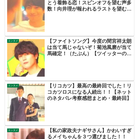
とう着飾る恋！スピンオフを望む声多
数！向井理が報われるラストを望む声
はもっと多いぞww【ネットの考察感
想ネタバレまとめ・最終回】
【ファイトソング】今度の間宮祥太朗
エンタメ
は当て馬じゃないぞ！菊池風磨が当て
馬確定！（たぶん）【ツイッターの考
察ネタバレ評価評判感想批判原作キャ
スト脚本あらすじ伏線まとめ犯人黒
幕・ドラマ・ボス恋・菊池風磨】
【リコカツ】最高の最終回でした！リ
エンタメ
コカツロスになる人続出！！【ネット
のネタバレ考察感想まとめ・最終回】
【私の家政夫ナギサさん】かわいすぎ
エンタメ
るメイちゃんを３つ選びました！！