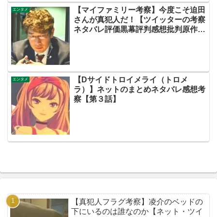
【マイファミリー考察】今度こそ迫田
エンタメ
さんが真犯人だ！【ツイッターの考察
ネタバレ評価黒幕評判感想批判原作犯
人キャスト脚本あらすじ伏線まとめ・
迫田孝也】
【Dサイドトロイメライ（トロメ
エンタメ
ラ）】ネットのまとめネタバレ感想考
察【第３話】
【真犯人フラグ考察】凌介のベッドの
下にいるのは誰なのか【ネット・ツイ