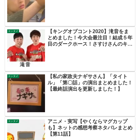
【キングオブコント2020】滝音をま
エンタメ
とめました！今大会最注目！結成５年
目のダークホース！さすけさんのキャ
ラが超渋滞してて面白い！！
【私の家政夫ナギサさん】「タイト
エンタメ
ル」「第〇話」の演出まとめました！
【最終話演出を更新しました！】
アニメ・実写【やくならマグカップ
エンタメ
も】ネットの感想考察ネタバレまとめ
【第11話】