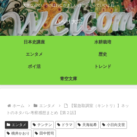
大学なんていうのはおこがましいけど学ぶっていいよね
パペリ大学
日本史講座
水耕栽培
エンタメ
歴史
ポイ活
トレンド
青空文庫
ホーム
エンタメ
【緊急取調室（キントリ）】ネッ
トのネタバレ考察感想まとめ【第２話】
エンタメ
テンテン
ドラマ
天海祐希
小日向文世
桃井かおり
田中哲司