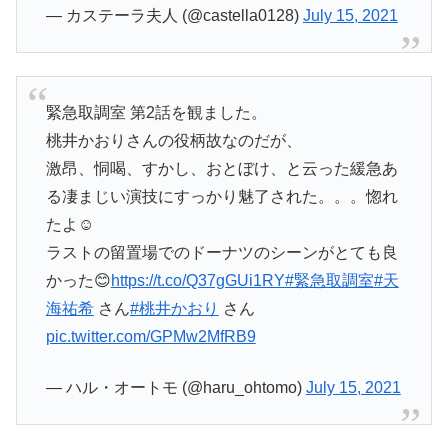
— カステーラ夫人 (@castella0128)
July 15, 2021
緊急取調室 第2話を観ました。
桃井かおりさんの役柄故なのだが、
激昂、恫喝、すかし、おとぼけ、と云った緩急あ
る凄まじい演技にすっかり魅了された。。。惚れ
たよ☺️
ラストの留置場でのドーナツのシーンがとても良
かった😊
https://t.co/Q37gGUi1RY
#緊急取調室
#天
海祐希
さん
#桃井かおり
さん
pic.twitter.com/GPMw2MfRB9
— ハル・オートモ (@haru_ohtomo)
July 15, 2021