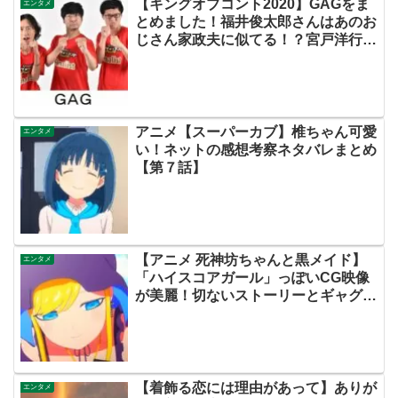
【キングオブコント2020】GAGをま
エンタメ
とめました！福井俊太郎さんはあのお
じさん家政夫に似てる！？宮戸洋行さ
んの女装がかわいい！！
アニメ【スーパーカブ】椎ちゃん可愛
エンタメ
い！ネットの感想考察ネタバレまとめ
【第７話】
【アニメ 死神坊ちゃんと黒メイド】
エンタメ
「ハイスコアガール」っぽいCG映像
が美麗！切ないストーリーとギャグ要
素も良い！【ネットのネタバレ考察感
想まとめ・第１話（初回）】
【着飾る恋には理由があって】ありが
エンタメ