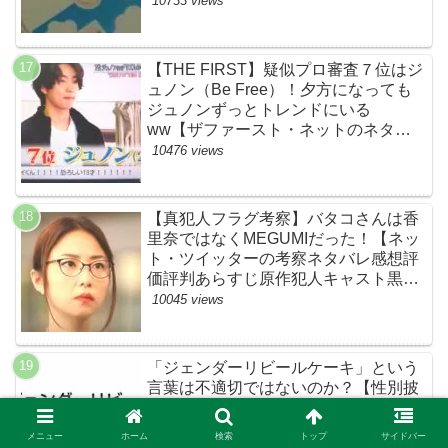
10733 views
【THE FIRST】疑似プロ審査７位はジ
ュノン（Be Free）！夕方になっても
ジュノンずっとトレンドにいる
ww【ザファースト・ネットのネタバ
レ感想考察まとめ・スッキリ・
10476 views
BE:FIRST・ビーファースト】
【真犯人フラグ考察】バタコさんは香
里奈ではなくMEGUMIだった！【ネッ
ト・ツイッターの考察ネタバレ感想評
価評判あらすじ原作犯人キャスト黒幕
伏線まとめ】
10045 views
「ジェンダーリビールケーキ」という
言葉は不適切ではないのか？【性別披
露パーティー・性別発表パーティー・
サプライズ】
メニュー
ホーム
検索
トップ
サイドバー