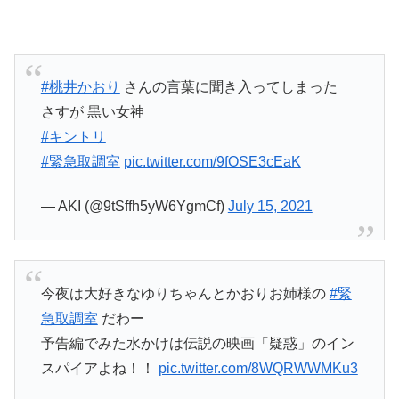
#桃井かおり
さんの言葉に聞き入ってしまった
さすが 黒い女神
#キントリ
#緊急取調室
pic.twitter.com/9fOSE3cEaK
— AKI (@9tSffh5yW6YgmCf)
July 15, 2021
今夜は大好きなゆりちゃんとかおりお姉様の
#緊
急取調室
だわー
予告編でみた水かけは伝説の映画「疑惑」のイン
スパイアよね！！
pic.twitter.com/8WQRWWMKu3