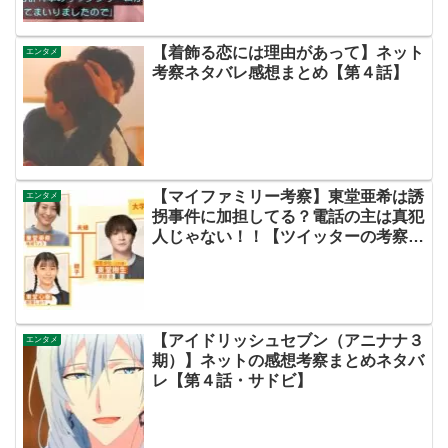
【着飾る恋には理由があって】ネット
エンタメ
考察ネタバレ感想まとめ【第４話】
【マイファミリー考察】東堂亜希は誘
エンタメ
拐事件に加担してる？電話の主は真犯
人じゃない！！【ツイッターの考察ネ
タバレ評価黒幕評判感想批判原作犯人
キャスト脚本あらすじ伏線まとめ】
【アイドリッシュセブン（アニナナ３
エンタメ
期）】ネットの感想考察まとめネタバ
レ【第４話・サドビ】