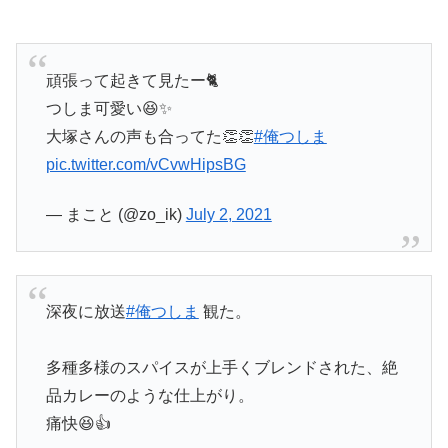
頑張って起きて見たー🐈
つしま可愛い😆✨
大塚さんの声も合ってた👏👏
#俺つしま
pic.twitter.com/vCvwHipsBG
— まこと (@zo_ik)
July 2, 2021
深夜に放送
#俺つしま
観た。
多種多様のスパイスが上手くブレンドされた、絶
品カレーのような仕上がり。
痛快😆👍