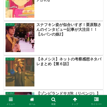
スナフキン姿が似合いすぎ！栗原類さ
エンタメ
んのインタビュー記事が大注目！！
【ルパンの娘2】
【ネメシス】ネットの考察感想ネタバ
エンタメ
レまとめ【第６話】
【ゾンビランドサガR（リベンジ）】
エンタメ
ネットのネタバレ考察感想まとめ【第
９話・ゾンサガ】
メニュー
ホーム
検索
トップ
サイドバー