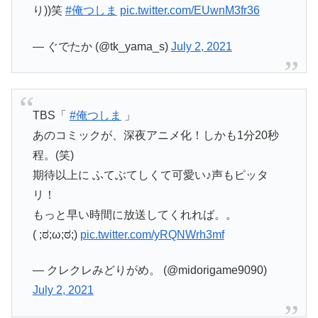
り))笑
#俺つしま
pic.twitter.com/EUwnM3fr36
— ぐでたか (@tk_yama_s)
July 2, 2021
TBS「
#俺つしま
」
あのコミックが、深夜アニメ化！しかも1分20秒
程。(笑)
期待以上に ふてぶてしくて可愛い♪声もピッタ
リ！
もっと早い時間に放送してくれれば。。
( ;ಠ;ω;ಠ;)
pic.twitter.com/yRQNWrh3mf
— クレクレみどりがめ。 (@midorigame9090)
July 2, 2021