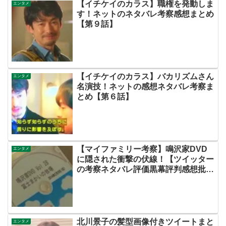
【イチケイのカラス】職権を発動しま
エンタメ
す！ネットのネタバレ考察感想まとめ
【第９話】
【イチケイのカラス】バカリズムさん
エンタメ
名演技！ネットの感想ネタバレ考察ま
とめ【第６話】
【マイファミリー考察】鳴沢家DVD
エンタメ
に隠された衝撃の伏線！【ツイッター
の考察ネタバレ評価黒幕評判感想批判
原作犯人キャスト脚本あらすじ伏線ま
とめ】
北川景子の髪型画像付きツイートまと
エンタメ