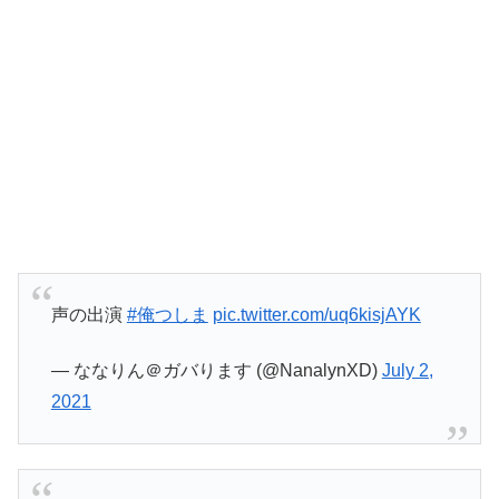
声の出演
#俺つしま
pic.twitter.com/uq6kisjAYK
— ななりん＠ガバります (@NanalynXD)
July 2,
2021