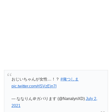
おじいちゃんが女性…！？
#俺つしま
pic.twitter.com/rlSVzEjn7I
— ななりん＠ガバります (@NanalynXD)
July 2,
2021