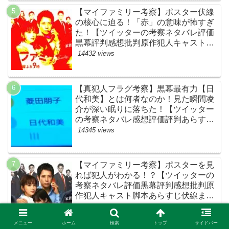
【マイファミリー考察】ポスター伏線
の核心に迫る！「赤」の意味が怖すぎ
た！【ツイッターの考察ネタバレ評価
黒幕評判感想批判原作犯人キャスト脚
本あらすじ伏線まとめ】
14432 views
【真犯人フラグ考察】黒幕最有力【日
代和美】とは何者なのか！見た瞬間凌
介が深い眠りに落ちた！【ツイッター
の考察ネタバレ感想評価評判あらすじ
原作犯人キャスト黒幕伏線まとめ】
14345 views
【マイファミリー考察】ポスターを見
れば犯人がわかる！？【ツイッターの
考察ネタバレ評価黒幕評判感想批判原
作犯人キャスト脚本あらすじ伏線まと
め】
14017 views
メニュー
ホーム
検索
トップ
サイドバー