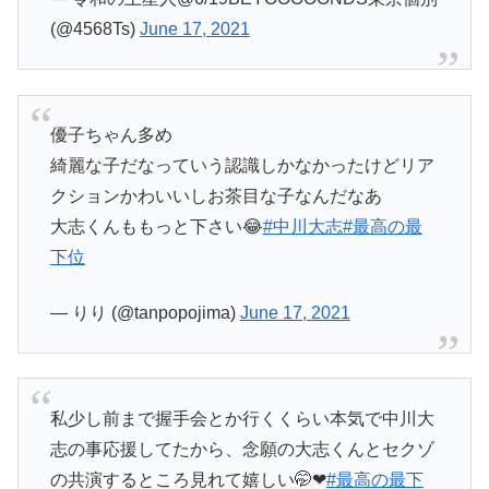
(@4568Ts)
June 17, 2021
優子ちゃん多め
綺麗な子だなっていう認識しかなかったけどリア
クションかわいいしお茶目な子なんだなあ
大志くんももっと下さい😂
#中川大志
#最高の最
下位
— りり (@tanpopojima)
June 17, 2021
私少し前まで握手会とか行くくらい本気で中川大
志の事応援してたから、念願の大志くんとセクゾ
の共演するところ見れて嬉しい🤭❤
#最高の最下