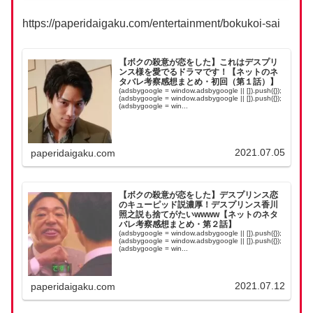
https://paperidaigaku.com/entertainment/bokukoi-sai
【ボクの殺意が恋をした】これはデスプリ
ンス様を愛でるドラマです！【ネットのネ
タバレ考察感想まとめ・初回（第１話）】
(adsbygoogle = window.adsbygoogle || []).push({});
(adsbygoogle = window.adsbygoogle || []).push({});
(adsbygoogle = win...
2021.07.05
paperidaigaku.com
【ボクの殺意が恋をした】デスプリンス恋
のキューピッド説濃厚！デスプリンス香川
照之説も捨てがたいwwww【ネットのネタ
バレ考察感想まとめ・第２話】
(adsbygoogle = window.adsbygoogle || []).push({});
(adsbygoogle = window.adsbygoogle || []).push({});
(adsbygoogle = win...
2021.07.12
paperidaigaku.com