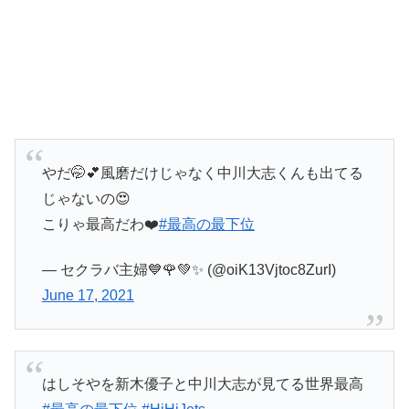
やだ🤭💕風磨だけじゃなく中川大志くんも出てる
じゃないの😍
こりゃ最高だわ❤️
#最高の最下位
— セクラバ主婦💙🌹💚✨ (@oiK13Vjtoc8ZurI)
June 17, 2021
はしそやを新木優子と中川大志が見てる世界最高