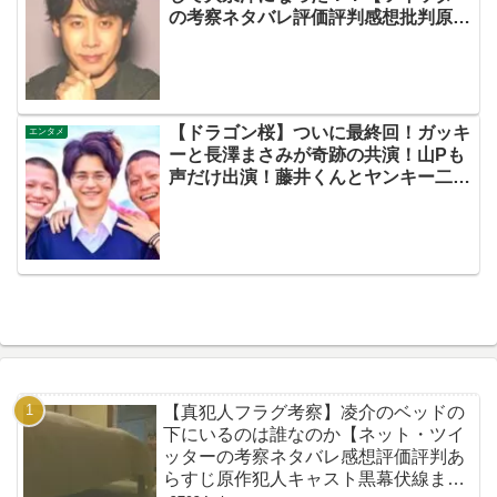
の考察ネタバレ評価評判感想批判原作
キャスト脚本あらすじ伏線まとめ犯人
黒幕】
【ドラゴン桜】ついに最終回！ガッキ
エンタメ
ーと長澤まさみが奇跡の共演！山Pも
声だけ出演！藤井くんとヤンキー二人
（小橋・岩井）のスピンオフ希望の声
多数です！【ネットの考察感想ネタバ
レまとめ・最終回】
【真犯人フラグ考察】凌介のベッドの
下にいるのは誰なのか【ネット・ツイ
ッターの考察ネタバレ感想評価評判あ
らすじ原作犯人キャスト黒幕伏線まと