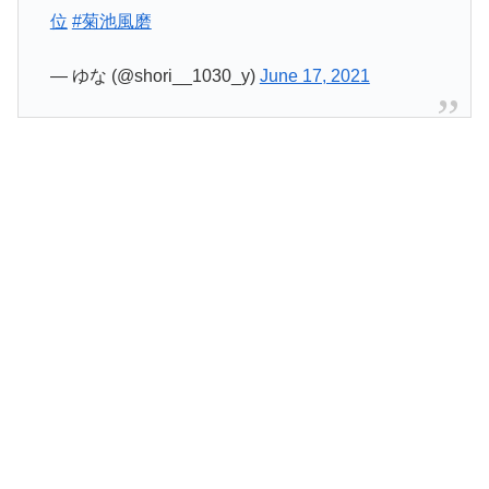
位
#菊池風磨
— ゆな (@shori__1030_y)
June 17, 2021