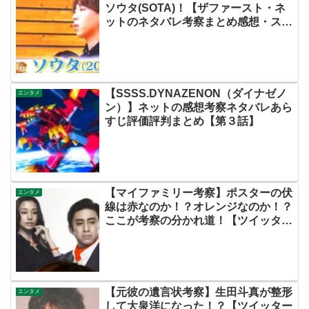
ソウタ(SOTA)！【ザファースト・ネ
ットのネタバレ考察まとめ感想・スッ
キリ・BE:FIRST・ビーファースト】
【SSSS.DYNAZENON（ダイナゼノ
エンタメ
ン）】ネットの感想考察ネタバレあら
すじ評価評判まとめ【第３話】
【マイファミリー考察】ポスターの伏
エンタメ
線は赤なのか！？オレンジなのか！？
ここが考察の分かれ道！【ツイッター
の考察ネタバレ評価黒幕評判感想批判
原作犯人キャスト脚本あらすじ伏線ま
とめ】
【元彼の遺言状考察】生田斗真が整形
エンタメ
して大泉洋になった！？【ツイッター