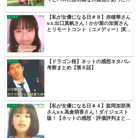
バズのモデルになった宇宙飛行士も紹
介！
【私が女優になる日＃８】赤穂華さん
エンタメ
v.s.出口真帆さん！かが屋の加賀さん
とリモートコント（コメディー）演技
対決！オプションアイドルおもろすぎ
るやろwww出来レースの噂を吹き飛
ばせ！【ネットの感想・評価まとめ・
動画あり・この初恋はフィクションで
す・初恋Ｆ・飯沼愛】
【ドラゴン桜】ネットの感想ネタバレ
エンタメ
考察まとめ【第６話】
【私が女優になる日＃４】肱岡加那美
エンタメ
さんv.s.高倉萌香さん！ダイジェスト
版！【ネットの感想・評価評判まと
め・動画あり・この初恋はフィクショ
ンです・初恋Ｆ・飯沼愛】