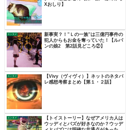
Xおしり】
新事実？！”Ｌの一族”は三億円事件の
エンタメ
犯人からもお金を奪っていた！【ルパ
ンの娘2 第2話見どころ②】
【Vivy（ヴィヴィ）】ネットのネタバ
エンタメ
レ感想考察まとめ【第１・２話】
【トイストーリー】なぜアメリカ人は
エンタメ
ウッディとバズが好きなのか？ウッデ
ィとバズには明確な共通点があった！