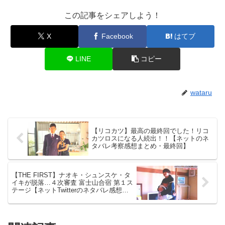
この記事をシェアしよう！
X
Facebook
はてブ
LINE
コピー
wataru
【リコカツ】最高の最終回でした！リコ
カツロスになる人続出！！【ネットのネ
タバレ考察感想まとめ・最終回】
【THE FIRST】ナオキ・シュンスケ・タ
イキが脱落…４次審査 富士山合宿 第１ス
テージ【ネットTwitterのネタバレ感想考
察評価評判まとめ・ザファースト・スッ
キリ・BE:FIRST・ビーファースト】