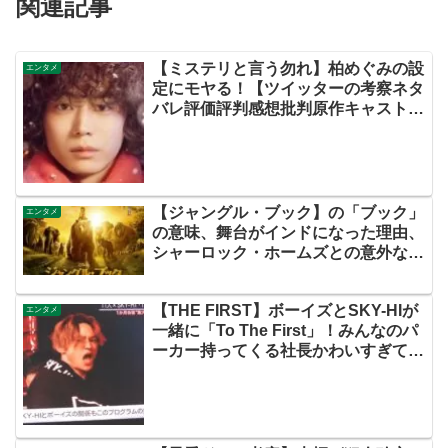
関連記事
【ミステリと言う勿れ】柏めぐみの設
エンタメ
定にモヤる！【ツイッターの考察ネタ
バレ評価評判感想批判原作キャスト脚
本あらすじ伏線まとめ犯人黒幕・ミス
テリというなかれ ドラマ】
【ジャングル・ブック】の「ブック」
エンタメ
の意味、舞台がインドになった理由、
シャーロック・ホームズとの意外な関
係などについて調べてみました！！
【THE FIRST】ボーイズとSKY-HIが
エンタメ
一緒に「To The First」！みんなのパ
ーカー持ってくる社長かわいすぎて無
理【ザファースト・ネットの感想ネタ
バレ考察まとめ・スッキリ・
BE:FIRST・ビーファースト】