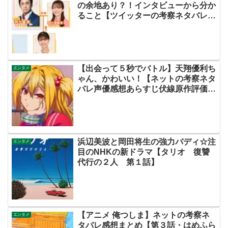
の余地あり？！インタビューから分か
ること【ツイッターの考察ネタバレ評
価黒幕評判感想批判原作犯人キャスト
脚本あらすじ伏線まとめ】
【出会って５秒でバトル】天翔優利ち
エンタメ
ゃん、かわいい！【ネットの考察ネタ
バレ声優感想あらすじ伏線原作評価評
判まとめ・第２話・出会５】
浜辺美波と岡田将生の強力バディ☆注
エンタメ
目のNHKの新ドラマ【タリオ 復讐
代行の２人 第１話】
【アニメ 俺つしま】ネットの考察ネ
エンタメ
タバレ感想まとめ【第３話・はめふら