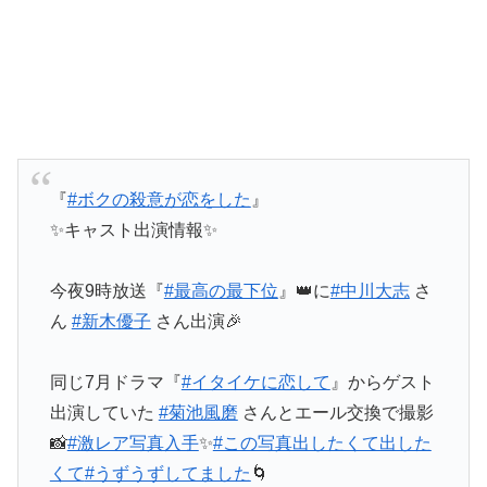
『
#ボクの殺意が恋をした
』
✨キャスト出演情報✨
今夜9時放送『
#最高の最下位
』👑に
#中川大志
さ
ん
#新木優子
さん出演🎉
同じ7月ドラマ『
#イタイケに恋して
』からゲスト
出演していた
#菊池風磨
さんとエール交換で撮影
📸
#激レア写真入手
✨
#この写真出したくて出した
くて
#うずうずしてました
🌀