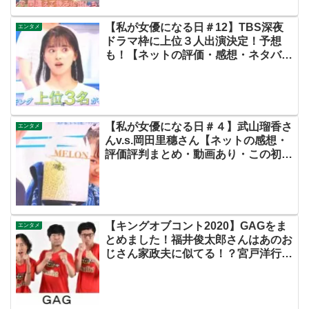
【私が女優になる日＃12】TBS深夜
エンタメ
ドラマ枠に上位３人出演決定！予想
も！【ネットの評価・感想・ネタバレ
まとめ・この初恋はフィクションで
す・初恋Ｆ】
【私が女優になる日＃４】武山瑠香さ
エンタメ
んv.s.岡田里穗さん【ネットの感想・
評価評判まとめ・動画あり・この初恋
はフィクションです・初恋Ｆ・飯沼
愛】
【キングオブコント2020】GAGをま
エンタメ
とめました！福井俊太郎さんはあのお
じさん家政夫に似てる！？宮戸洋行さ
んの女装がかわいい！！