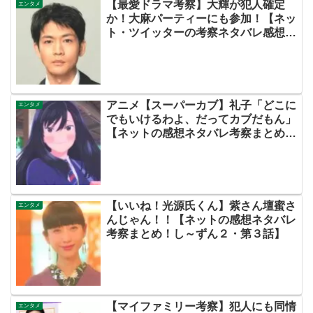
【最愛ドラマ考察】大輝が犯人確定
エンタメ
か！大麻パーティーにも参加！【ネッ
ト・ツイッターの考察ネタバレ感想評
価あらすじ評判キャスト犯人脚本原作
黒幕伏線まとめ・大ちゃん・梨央・加
瀬さん・優・桑子・左利き・南京錠・
軍手】
アニメ【スーパーカブ】礼子「どこに
エンタメ
でもいけるわよ、だってカブだもん」
【ネットの感想ネタバレ考察まとめ・
第２話】
【いいね！光源氏くん】紫さん壇蜜さ
エンタメ
んじゃん！！【ネットの感想ネタバレ
考察まとめ！し～ずん２・第３話】
【マイファミリー考察】犯人にも同情
エンタメ