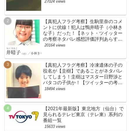
め】
27024 views
【真犯人フラグ考察】生駒里奈のコメ
ントに伏線！犯人は鴨井晴子（小林き
な子）だった！【ネット・ツイッター
の考察ネタバレ感想評価評判あらすじ
原作犯人キャスト黒幕伏線まとめ・鴨
20164 views
居晴子】
【真犯人フラグ考察】冷凍遺体の子の
役名が【圭樹】であることがネタバレ
してしまう！圭樹はマスター日野渉と
バタコの子供か！【ツイッターの考察
ネタバレ感想評価評判あらすじ原作犯
18494 views
人キャスト黒幕伏線まとめ】
【2021年最新版】東北地方（仙台）で
見られるテレビ東京（テレ東）系列の
番組一覧
15633 views