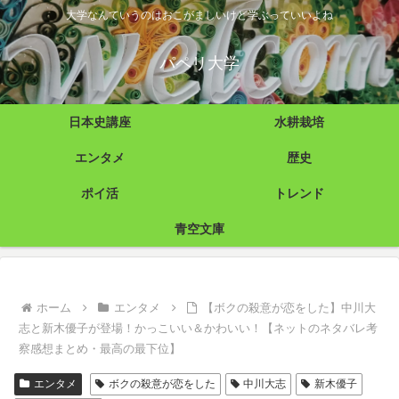
大学なんていうのはおこがましいけど学ぶっていいよね
パペリ大学
日本史講座
水耕栽培
エンタメ
歴史
ポイ活
トレンド
青空文庫
ホーム
エンタメ
【ボクの殺意が恋をした】中川大
志と新木優子が登場！かっこいい＆かわいい！【ネットのネタバレ考
察感想まとめ・最高の最下位】
エンタメ
ボクの殺意が恋をした
中川大志
新木優子