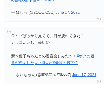
#最高の最下位
#HiHiJets
— はしも (@2OOOIO3O)
June 17, 2021
ワイプばっかり見てて、目が疲れてきた🤣
カッコいいし可愛い😍
新木優子ちゃんとの番宣楽しみだ〜！
#ボクの殺
意が恋をした
#中川大志
#最高の最下位
— さいちゃん (@IiRSfGjwZ3izzz7)
June 17, 2021