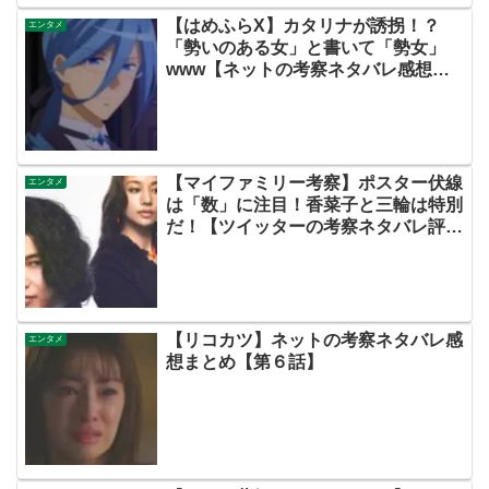
【はめふらX】カタリナが誘拐！？
エンタメ
「勢いのある女」と書いて「勢女」
www【ネットの考察ネタバレ感想ま
とめ第３話・乙女ゲームの破滅フラグ
しかない悪役令嬢に転生してしまっ
た…X】
【マイファミリー考察】ポスター伏線
エンタメ
は「数」に注目！香菜子と三輪は特別
だ！【ツイッターの考察ネタバレ評価
黒幕評判感想批判原作犯人キャスト脚
本あらすじ伏線まとめ】
【リコカツ】ネットの考察ネタバレ感
エンタメ
想まとめ【第６話】