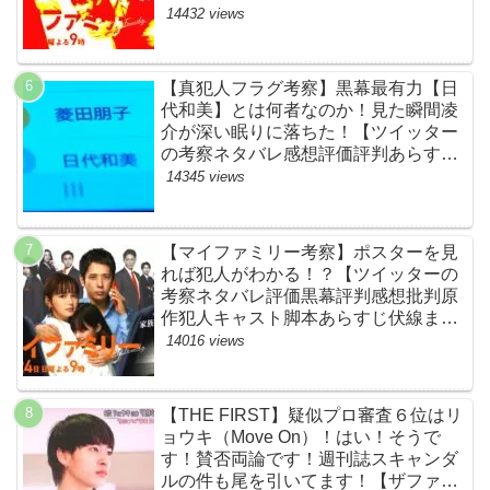
本あらすじ伏線まとめ】
14432 views
【真犯人フラグ考察】黒幕最有力【日
代和美】とは何者なのか！見た瞬間凌
介が深い眠りに落ちた！【ツイッター
の考察ネタバレ感想評価評判あらすじ
原作犯人キャスト黒幕伏線まとめ】
14345 views
【マイファミリー考察】ポスターを見
れば犯人がわかる！？【ツイッターの
考察ネタバレ評価黒幕評判感想批判原
作犯人キャスト脚本あらすじ伏線まと
め】
14016 views
【THE FIRST】疑似プロ審査６位はリ
ョウキ（Move On）！はい！そうで
す！賛否両論です！週刊誌スキャンダ
ルの件も尾を引いてます！【ザファー