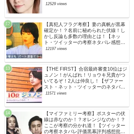
評価評判あらすじ原作犯人キャスト黒
12529 views
幕伏線まとめ】
【真犯人フラグ考察】妻の真帆が黒幕
確定か！？名前に秘められた伏線！し
かし反論も多数の理由とは！【ネッ
ト・ツイッターの考察ネタバレ感想評
価評判あらすじ原作犯人キャスト黒幕
12197 views
伏線まとめ】
【THE FIRST】合宿最終審査10位はジ
ュノン！がんばれ！リョウキ兄貴がつ
いてるぞ！2人は仲良し！【ザファー
スト・ネット・ツイッターのネタバレ
考察まとめ感想評価評判・スッキリ・
11571 views
BE:FIRST・ビーファースト・
JUNON・RYOKI】
【マイファミリー考察】ポスターの伏
線は赤なのか！？オレンジなのか！？
ここが考察の分かれ道！【ツイッター
の考察ネタバレ評価黒幕評判感想批判