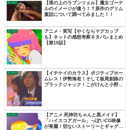
【塔の上のラプンツェル】魔女ゴーテ
エンタメ
ルのイメージが違う！？原作のグリム
童話について調べてみました！！
アニメ・実写【やくならマグカップ
エンタメ
も】ネットの感想考察ネタバレまとめ
【第10話】
【イチケイのカラス】ポジティブホー
エンタメ
ムレス！伊勢海老！そして板尾創路の
ブラックジャック！こがけんと小野寺
晃良も良い！【ネットの考察ネタバレ
感想まとめ・第10話】
【アニメ 死神坊ちゃんと黒メイド】
エンタメ
「ハイスコアガール」っぽいCG映像
が美麗！切ないストーリーとギャグ要