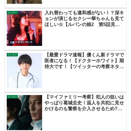
入れ替わっても違和感がない！？深キ
エンタメ
ョンが演じるセクシー華ちゃんも見て
ほしい☆【ルパンの娘2 第5話見ど
ころ】
【最愛ドラマ速報】優くん新ドラマで
エンタメ
医者になる！【ドクターホワイト】期
待大です！【ツイッターの考察ネタバ
レ伏線感想評価あらすじ犯人評判黒幕
批判キャスト脚本原作まとめ・高橋文
哉・浜辺美波】
【マイファミリー考察】犯人の狙いは
エンタメ
やっぱり葛城圭史！温人を共犯に見せ
かけるのも警察を介入させるため?実
咲ちゃんが狙われた理由とは？【ツイ
ッターの考察ネタバレ評価黒幕評判感
想批判原作犯人キャスト脚本あらすじ