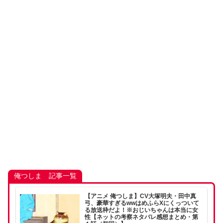
俺つしま 記事一覧
【アニメ 俺つしま】CV大塚明夫・田中真
弓、豪華すぎるwwはめふらXにくっついて
る放送枠だよ！※おじいちゃんは本当に女
性【ネットの考察ネタバレ感想まとめ・第