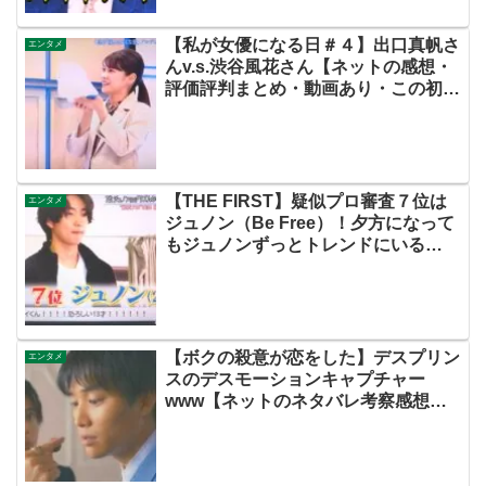
【私が女優になる日＃４】出口真帆さ
エンタメ
んv.s.渋谷風花さん【ネットの感想・
評価評判まとめ・動画あり・この初恋
はフィクションです・初恋Ｆ・飯沼
愛】
【THE FIRST】疑似プロ審査７位は
エンタメ
ジュノン（Be Free）！夕方になって
もジュノンずっとトレンドにいる
ww【ザファースト・ネットのネタバ
レ感想考察まとめ・スッキリ・
BE:FIRST・ビーファースト】
【ボクの殺意が恋をした】デスプリン
エンタメ
スのデスモーションキャプチャー
www【ネットのネタバレ考察感想ま
とめ・第４話】