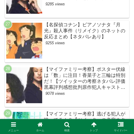
スト脚本あらすじ伏線まとめ・高橋メ
9285 views
アリージュン】
【名探偵コナン】ピアノソナタ『月
光』殺人事件（リメイク）のネットの
反応まとめ【ネタバレあり】
9255 views
【マイファミリー考察】ポスター伏線
は「数」に注目！香菜子と三輪は特別
だ！【ツイッターの考察ネタバレ評価
黒幕評判感想批判原作犯人キャスト脚
本あらすじ伏線まとめ】
9078 views
【マイファミリー考察】逃げる犯人が
映ってる！？【ツイッターの考察ネタ
バレ評価黒幕評判感想批判原作犯人キ
メニュー
ホーム
検索
トップ
サイドバー
ャスト脚本あらすじ伏線まとめ】