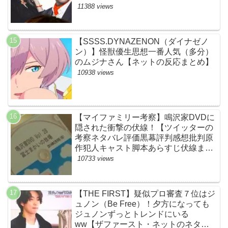
原作犯人キャスト脚本あらすじ伏線ま
11388 views
とめ】
【SSSS.DYNAZENON（ダイナゼノ
ン）】怪獣優生思想一番人気（多分）
のムジナさん【ネットの反応まとめ】
10938 views
【マイファミリー考察】鳴沢家DVDに
隠された衝撃の伏線！【ツイッターの
考察ネタバレ評価黒幕評判感想批判原
作犯人キャスト脚本あらすじ伏線まと
め】
10733 views
【THE FIRST】疑似プロ審査７位はジ
ュノン（Be Free）！夕方になっても
ジュノンずっとトレンドにいる
ww【ザファースト・ネットのネタバ