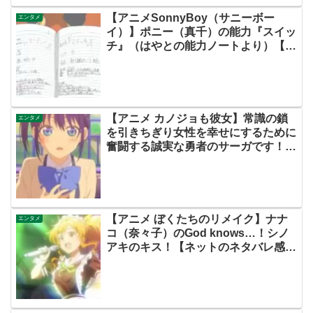
【アニメSonnyBoy（サニーボー
エンタメ
イ）】ポニー（真千）の能力『スイッ
チ』（はやとの能力ノートより）【ネ
ットの考察ネタバレ感想あらすじ評価
まとめ・第３話・サニボ】
【アニメ カノジョも彼女】常識の鎖
エンタメ
を引きちぎり女性を幸せにするために
奮闘する誠実な勇者のサーガです！混
迷を極める現代において道標となるマ
スターピース！ぜひご視聴ください！
【ネットのネタバレ考察感想まとめ・
第１話（初回）・カノかの】
【アニメ ぼくたちのリメイク】ナナ
エンタメ
コ（奈々子）のGod knows…！シノ
アキのキス！【ネットのネタバレ感想
考察まとめ・第５話・ぼくリメ】