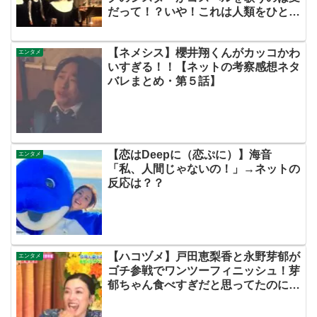
だって！？いや！これは人類をひとつ
にする映画なのだ！！
【ネメシス】櫻井翔くんがカッコかわ
エンタメ
いすぎる！！【ネットの考察感想ネタ
バレまとめ・第５話】
【恋はDeepに（恋ぷに）】海音
エンタメ
「私、人間じゃないの！」→ネットの
反応は？？
【ハコヅメ】戸田恵梨香と永野芽郁が
エンタメ
ゴチ参戦でワンツーフィニッシュ！芽
郁ちゃん食べすぎだと思ってたのに強
すぎる！【ネットの考察ネタバレ感想
まとめ】