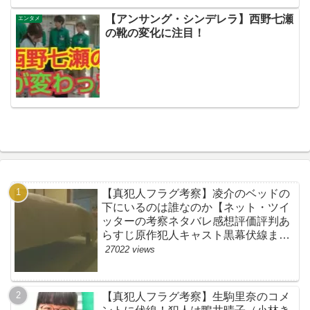
伏線まとめ】
【アンサング・シンデレラ】西野七瀬
エンタメ
の靴の変化に注目！
【真犯人フラグ考察】凌介のベッドの
下にいるのは誰なのか【ネット・ツイ
ッターの考察ネタバレ感想評価評判あ
らすじ原作犯人キャスト黒幕伏線まと
め】
27022 views
【真犯人フラグ考察】生駒里奈のコメ