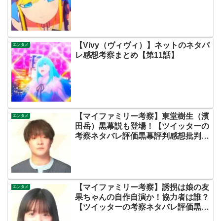
素も良い！【ネットのネタバレ考察感
想まとめ・第１話（初回）】
【Vivy（ヴィヴィ）】ネットのネタバ
エンタメ
レ感想考察まとめ【第11話】
【マイファミリー考察】東堂樹生（濱
エンタメ
田岳）黒幕説も登場！【ツイッターの
考察ネタバレ評価黒幕評判感想批判原
作犯人キャスト脚本あらすじ伏線まと
め】
【マイファミリー考察】誘拐は娘の友
エンタメ
果ちゃんの自作自演か！協力者は誰？
【ツイッターの考察ネタバレ評価黒幕
評判感想批判原作犯人キャスト脚本あ