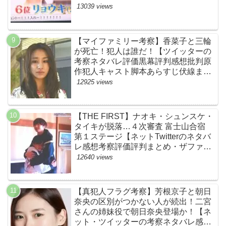
スト・ネットのネタバレ感想考察まと
13039 views
め・スッキリ・BE:FIRST・ビーファ
ースト】
【マイファミリー考察】香菜子と三輪
が死亡！犯人は誰だ！【ツイッターの
考察ネタバレ評価黒幕評判感想批判原
作犯人キャスト脚本あらすじ伏線まと
め】
12925 views
【THE FIRST】ナオキ・シュンスケ・
タイキが脱落…４次審査 富士山合宿
第１ステージ【ネットTwitterのネタバ
レ感想考察評価評判まとめ・ザファー
スト・スッキリ・BE:FIRST・ビーフ
12640 views
ァースト】
【真犯人フラグ考察】芳根京子と朝日
奈央の区別がつかない人が続出！二宮
さんの姉妹役で朝日奈央登場か！【ネ
ット・ツイッターの考察ネタバレ感想