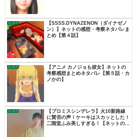
らすじ伏線まとめ・大島美優】
【SSSS.DYNAZENON（ダイナゼノ
エンタメ
ン）】ネットの感想・考察ネタバレま
とめ【第４話】
【アニメ カノジョも彼女】ネットの
エンタメ
考察感想まとめネタバレ【第５話・カ
ノかの】
【プロミスシンデレラ】火10新路線
エンタメ
に賛否の声！ケーキはスカッとした！
二階堂ふみ美しすぎる！【ネットの考
察感想ネタバレまとめ・第１話（初
回）】