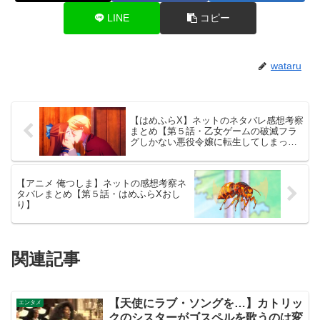
LINE
コピー
wataru
【はめふらX】ネットのネタバレ感想考察
まとめ【第５話・乙女ゲームの破滅フラ
グしかない悪役令嬢に転生してしまっ
た…X】
【アニメ 俺つしま】ネットの感想考察ネ
タバレまとめ【第５話・はめふらXおし
り】
関連記事
【天使にラブ・ソングを…】カトリッ
エンタメ
クのシスターがゴスペルを歌うのは変