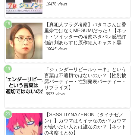
レ感想考察まとめ・スッキリ・
10476 views
BE:FIRST・ビーファースト】
【真犯人フラグ考察】バタコさんは香
里奈ではなくMEGUMIだった！【ネッ
ト・ツイッターの考察ネタバレ感想評
価評判あらすじ原作犯人キャスト黒幕
伏線まとめ】
10045 views
「ジェンダーリビールケーキ」という
言葉は不適切ではないのか？【性別披
露パーティー・性別発表パーティー・
サプライズ】
9973 views
【SSSS.DYNAZENON（ダイナゼノ
ン）】ガウマはミイラなのか？ガウマ
が会いたい人とは誰なのか？【ネット
の考察まとめ】