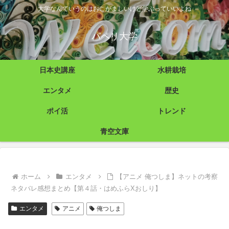
大学なんていうのはおこがましいけど学ぶっていいよね
パペリ大学
日本史講座
水耕栽培
エンタメ
歴史
ポイ活
トレンド
青空文庫
ホーム
エンタメ
【アニメ 俺つしま】ネットの考察
ネタバレ感想まとめ【第４話・はめふらXおしり】
エンタメ
アニメ
俺つしま