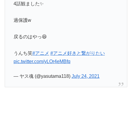
4話観ました✨
過保護w
戻るのはやっ😆
うんち笑
#アニメ
#アニメ好きと繋がりたい
pic.twitter.com/yLOr4eMBfq
— ヤス魂 (@yasutama118)
July 24, 2021