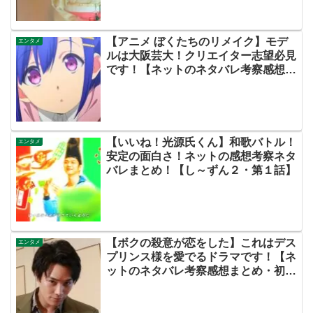
【アニメ ぼくたちのリメイク】モデ
エンタメ
ルは大阪芸大！クリエイター志望必見
です！【ネットのネタバレ考察感想ま
とめ・第１話（初回）・ぼくリメ】
【いいね！光源氏くん】和歌バトル！
エンタメ
安定の面白さ！ネットの感想考察ネタ
バレまとめ！【し～ずん２・第１話】
【ボクの殺意が恋をした】これはデス
エンタメ
プリンス様を愛でるドラマです！【ネ
ットのネタバレ考察感想まとめ・初回
（第１話）】