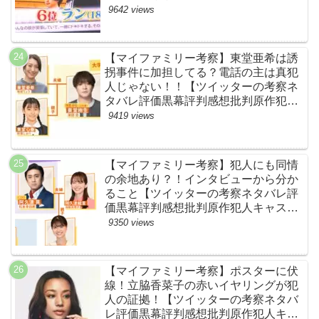
ースト】
9642 views
【マイファミリー考察】東堂亜希は誘
拐事件に加担してる？電話の主は真犯
人じゃない！！【ツイッターの考察ネ
タバレ評価黒幕評判感想批判原作犯人
キャスト脚本あらすじ伏線まとめ】
9419 views
【マイファミリー考察】犯人にも同情
の余地あり？！インタビューから分か
ること【ツイッターの考察ネタバレ評
価黒幕評判感想批判原作犯人キャスト
脚本あらすじ伏線まとめ】
9350 views
【マイファミリー考察】ポスターに伏
線！立脇香菜子の赤いイヤリングが犯
人の証拠！【ツイッターの考察ネタバ
レ評価黒幕評判感想批判原作犯人キャ