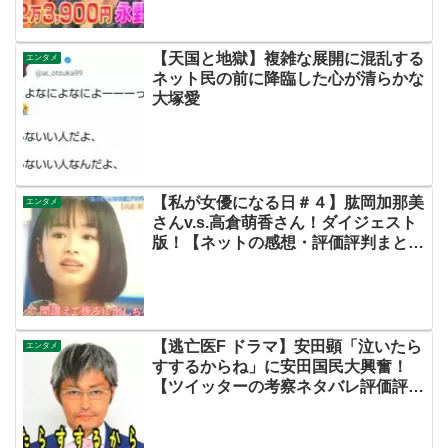
【天国と地獄】複雑な展開に混乱する
エンタメ
ネット民の前に降臨した心が清らかな
大塚愛
【私が女優になる日＃４】肱岡加那美
エンタメ
さんv.s.高倉萌香さん！ダイジェスト
版！【ネットの感想・評価評判まと
め・動画あり・この初恋はフィクショ
ンです・初恋Ｆ・飯沼愛】
【逃亡医F ドラマ】安田顕「泣いたら
エンタメ
すするからね」に安田国民大興奮！
【ツイッターの考察ネタバレ評価評判
感想批判原作キャスト脚本あらすじ伏
線まとめ犯人黒幕】