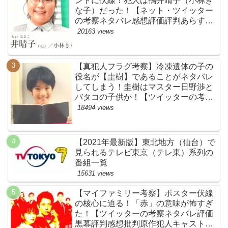
ントに伏線！犯人は鴨井晴子（小林き
な子）だった！【ネット・ツイッター
の考察ネタバレ感想評価評判あらすじ
原作犯人キャスト黒幕伏線まとめ・鴨
20163 views
居晴子】
【真犯人フラグ考察】冷凍遺体の子の
役名が【圭樹】であることがネタバレ
してしまう！圭樹はマスター日野渉と
バタコの子供か！【ツイッターの考察
ネタバレ感想評価評判あらすじ原作犯
18494 views
人キャスト黒幕伏線まとめ】
【2021年最新版】東北地方（仙台）で
見られるテレビ東京（テレ東）系列の
番組一覧
15631 views
【マイファミリー考察】ポスター伏線
の核心に迫る！「赤」の意味が怖すぎ
た！【ツイッターの考察ネタバレ評価
黒幕評判感想批判原作犯人キャスト脚