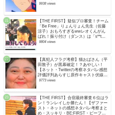
9938 views
【THE FIRST】疑似プロ審査！チーム
「Be Free」りょんりょん先生（佐藤
涼子）おもろすぎるwwレオくんがん
ばれ！振り付け（ダンス）は「s**t
kingz」のOguri・Kazuki！豪華！【ネ
9804 views
ットのネタバレ感想考察評判評価まと
め・ザファースト・スッキリ・
BE:FIRST・ビーファースト】
【真犯人フラグ考察】猫おばさん（平
田敦子）が黒幕確定！？あやしい！
【ネット・Twitterの考察ネタバレ感想
評価評判あらすじ原作キャスト伏線ま
とめ】
9773 views
【THE FIRST】合宿最終審査６位はラ
ン！ランレイしか勝たん！【ザファー
スト・ネットの感想ネタバレ考察まと
め・スッキリ・BE:FIRST・ビーファ