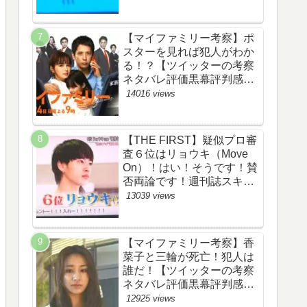
評価評判あらすじ原作犯人
キャスト黒幕伏線まとめ】
【マイファミリー考察】ポ
スターを見れば犯人がわか
る！？【ツイッターの考察
ネタバレ評価黒幕評判感想
批判原作犯人キャスト脚本
14016 views
あらすじ伏線まとめ】
【THE FIRST】疑似プロ審
査６位はリョウキ（Move
On）！はい！そうです！賛
否両論です！週刊誌スキャ
ンダルの件も尾を引いてま
13039 views
す！【ザファースト・ネッ
トのネタバレ感想考察まと
め・スッキリ・
【マイファミリー考察】香
BE:FIRST・ビーファース
菜子と三輪が死亡！犯人は
ト】
誰だ！【ツイッターの考察
ネタバレ評価黒幕評判感想
批判原作犯人キャスト脚本
12925 views