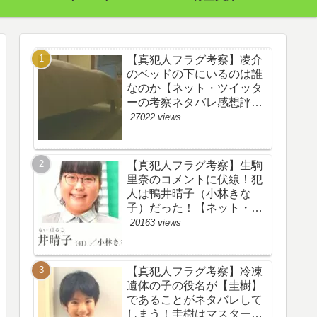
【真犯人フラグ考察】凌介
のベッドの下にいるのは誰
なのか【ネット・ツイッタ
ーの考察ネタバレ感想評価
評判あらすじ原作犯人キャ
27022 views
スト黒幕伏線まとめ】
【真犯人フラグ考察】生駒
里奈のコメントに伏線！犯
人は鴨井晴子（小林きな
子）だった！【ネット・ツ
イッターの考察ネタバレ感
20163 views
想評価評判あらすじ原作犯
人キャスト黒幕伏線まと
め・鴨居晴子】
【真犯人フラグ考察】冷凍
遺体の子の役名が【圭樹】
であることがネタバレして
しまう！圭樹はマスター日