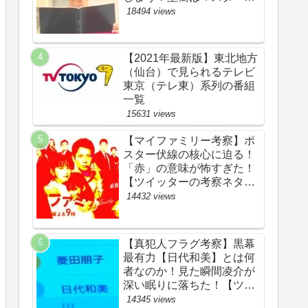
野渉とバタコの子供か！
18494 views
【ツイッターの考察ネタバ
レ感想評価評判あらすじ原
作犯人キャスト黒幕伏線ま
【2021年最新版】東北地方
とめ】
（仙台）で見られるテレビ
東京（テレ東）系列の番組
一覧
15631 views
【マイファミリー考察】ポ
スター伏線の核心に迫る！
「赤」の意味が怖すぎた！
【ツイッターの考察ネタバ
レ評価黒幕評判感想批判原
14432 views
作犯人キャスト脚本あらす
じ伏線まとめ】
【真犯人フラグ考察】黒幕
最有力【日代和美】とは何
者なのか！見た瞬間凌介が
深い眠りに落ちた！【ツイ
ッターの考察ネタバレ感想
14345 views