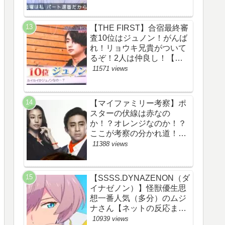
察ネタバレ感想評価評判あ
らすじ原作犯人キャスト黒
幕伏線まとめ】
【THE FIRST】合宿最終審
査10位はジュノン！がんば
れ！リョウキ兄貴がついて
るぞ！2人は仲良し！【ザ
ファースト・ネット・ツイ
11571 views
ッターのネタバレ考察まと
め感想評価評判・スッキ
リ・BE:FIRST・ビーファ
【マイファミリー考察】ポ
ースト・JUNON・
スターの伏線は赤なの
RYOKI】
か！？オレンジなのか！？
ここが考察の分かれ道！
【ツイッターの考察ネタバ
11388 views
レ評価黒幕評判感想批判原
作犯人キャスト脚本あらす
じ伏線まとめ】
【SSSS.DYNAZENON（ダ
イナゼノン）】怪獣優生思
想一番人気（多分）のムジ
ナさん【ネットの反応まと
め】
10939 views