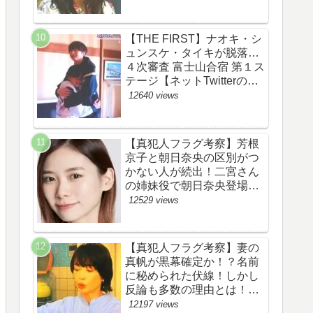
あらすじ伏線まとめ】
【THE FIRST】ナオキ・シ
ュンスケ・タイキが脱落…
４次審査 富士山合宿 第１ス
テージ【ネットTwitterのネ
タバレ感想考察評価評判ま
12640 views
とめ・ザファースト・スッ
キリ・BE:FIRST・ビーフ
ァースト】
【真犯人フラグ考察】芳根
京子と朝日奈央の区別がつ
かない人が続出！二宮さん
の姉妹役で朝日奈央登場
か！【ネット・ツイッター
12529 views
の考察ネタバレ感想評価評
判あらすじ原作犯人キャス
ト黒幕伏線まとめ】
【真犯人フラグ考察】妻の
真帆が黒幕確定か！？名前
に秘められた伏線！しかし
反論も多数の理由とは！
【ネット・ツイッターの考
12197 views