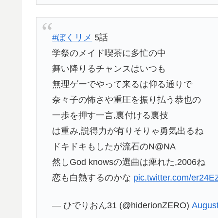
#ぼくリメ
5話
学祭のメイド喫茶に多忙の中
舞い降りるチャンスはいつも
無理ゲーでやって来るは仰る通りで
奈々子の怖さや重圧を振り払う恭也の
一歩を押す一言,裏付ける裏技
は重み,説得力が有りそりゃ勇気出るね
ドキドキもしたが流石のN@NA
然しGod knowsの選曲は痺れた,2006ね
恋も白熱するのかな
pic.twitter.com/er24
— ひでりおん31 (@hiderionZERO)
August