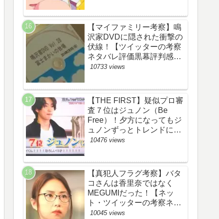
【マイファミリー考察】鳴
沢家DVDに隠された衝撃の
伏線！【ツイッターの考察
ネタバレ評価黒幕評判感想
批判原作犯人キャスト脚本
10733 views
あらすじ伏線まとめ】
【THE FIRST】疑似プロ審
査７位はジュノン（Be
Free）！夕方になってもジ
ュノンずっとトレンドにい
るww【ザファースト・ネッ
10476 views
トのネタバレ感想考察まと
め・スッキリ・
BE:FIRST・ビーファース
【真犯人フラグ考察】バタ
ト】
コさんは香里奈ではなく
MEGUMIだった！【ネッ
ト・ツイッターの考察ネタ
バレ感想評価評判あらすじ
10045 views