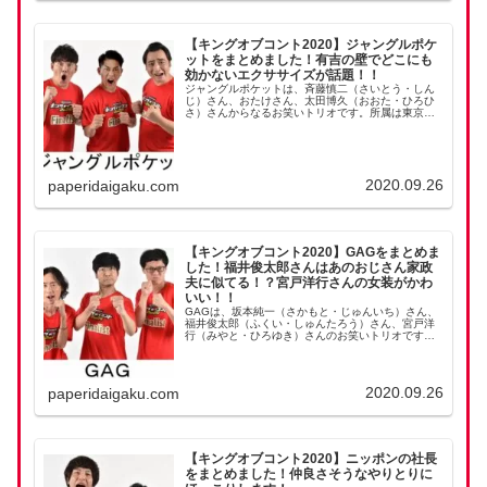
【キングオブコント2020】ジャングルポケ
ットをまとめました！有吉の壁でどこにも
効かないエクササイズが話題！！
ジャングルポケットは、斉藤慎二（さいとう・しん
じ）さん、おたけさん、太田博久（おおた・ひろひ
さ）さんからなるお笑いトリオです。所属は東京吉
本。2006年に結成しました。最近は有吉の壁で、ス
トレッチャーズのどこにも効かないエクササイズを
推して...
2020.09.26
paperidaigaku.com
【キングオブコント2020】GAGをまとめま
した！福井俊太郎さんはあのおじさん家政
夫に似てる！？宮戸洋行さんの女装がかわ
いい！！
GAGは、坂本純一（さかもと・じゅんいち）さん、
福井俊太郎（ふくい・しゅんたろう）さん、宮戸洋
行（みやと・ひろゆき）さんのお笑いトリオです。
2006年結成です。昔は「GAG少年楽団（ジーエージ
ーしょうねんがくだん）」という名前で活動してい
ま...
2020.09.26
paperidaigaku.com
【キングオブコント2020】ニッポンの社長
をまとめました！仲良さそうなやりとりに