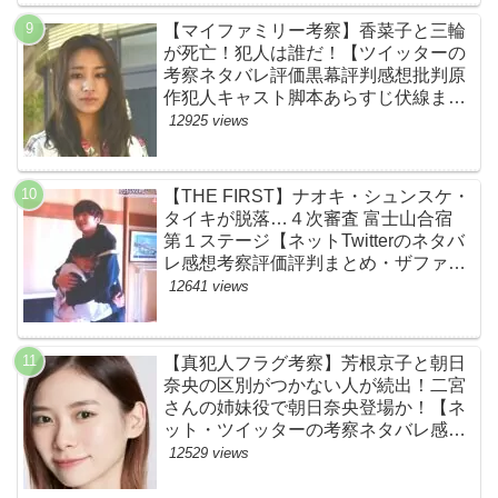
【マイファミリー考察】香菜子と三輪
が死亡！犯人は誰だ！【ツイッターの
考察ネタバレ評価黒幕評判感想批判原
作犯人キャスト脚本あらすじ伏線まと
め】
12925 views
【THE FIRST】ナオキ・シュンスケ・
タイキが脱落…４次審査 富士山合宿
第１ステージ【ネットTwitterのネタバ
レ感想考察評価評判まとめ・ザファー
スト・スッキリ・BE:FIRST・ビーフ
12641 views
ァースト】
【真犯人フラグ考察】芳根京子と朝日
奈央の区別がつかない人が続出！二宮
さんの姉妹役で朝日奈央登場か！【ネ
ット・ツイッターの考察ネタバレ感想
評価評判あらすじ原作犯人キャスト黒
12529 views
幕伏線まとめ】