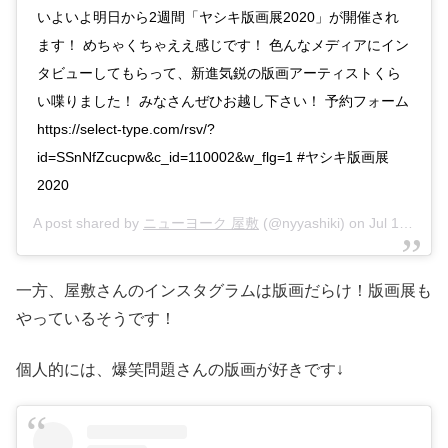
いよいよ明日から2週間「ヤシキ版画展2020」が開催され
ます！ めちゃくちゃええ感じです！ 色んなメディアにイン
タビューしてもらって、新進気鋭の版画アーティストくら
い喋りました！ みなさんぜひお越し下さい！ 予約フォーム
https://select-type.com/rsv/?
id=SSnNfZcucpw&c_id=110002&w_flg=1 #ヤシキ版画展
2020
A post shared by
ニューヨーク 屋敷
(@nyyashiki) on
Jul 17, 2020 at 1:26am PDT
一方、屋敷さんのインスタグラムは版画だらけ！版画展も
やっているそうです！
個人的には、爆笑問題さんの版画が好きです↓