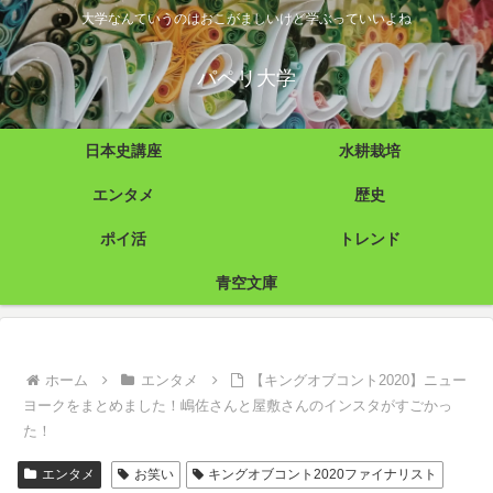
大学なんていうのはおこがましいけど学ぶっていいよね
パペリ大学
日本史講座
水耕栽培
エンタメ
歴史
ポイ活
トレンド
青空文庫
ホーム
エンタメ
【キングオブコント2020】ニュー
ヨークをまとめました！嶋佐さんと屋敷さんのインスタがすごかっ
た！
エンタメ
お笑い
キングオブコント2020ファイナリスト