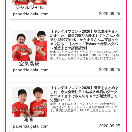
です。賞レース実績がすごい！ジャルジャルは、な
んといっても高いオリジナリティーを持つネタに定
評があり...
2020.09.25
paperidaigaku.com
【キングオブコント2020】空気階段をまと
めました！借金700万の鈴木もぐらさんと仕
送り1200万の水川かたまりさん…実はイケ
メン説も！【ネット・Twitterの考察ネタバ
レ感想まとめ評価評判】
鈴木もぐらさんと水川かたまりさんのお笑いコンビ
です。所属事務所は吉本興業。2012年にコンビを結
成しました。近年テレビでもよく見かけますよね。
鈴木もぐらさんといえば借金鈴木もぐらさんは借金
700万あるそうです…優勝したら賞金を一瞬でギャ
ンブ...
2020.09.25
paperidaigaku.com
【キングオブコント2020】滝音をまとめま
した！今大会最注目！結成５年目のダーク
ホース！さすけさんのキャラが超渋滞して
て面白い！！
滝音（たきおん）は、さすけさんと、秋定遼太郎
（あきさだ・りょうたろう）さんのお笑いコンビで
す。所属は大阪吉本。2016年に結成しました。ま
だ、5年目でキングオブコント決勝進出はすごい！さ
すけさんの独特のキャラに注目！ツッコミのさすけ
さん、い...
2020.09.25
paperidaigaku.com