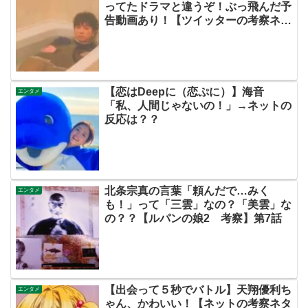
ってたドラマと違うぞ！ぶっ飛んだ予
告動画あり！【ツイッターの考察ネタ
バレドラマ評価評判感想批判原作キャ
スト脚本あらすじ伏線まとめ犯人黒
幕・ティザー】
【恋はDeepに（恋ぷに）】海音
エンタメ
「私、人間じゃないの！」→ネットの
反応は？？
北条宗真の言葉「頼んだで…みく
エンタメ
も！」って「三雲」なの？「美雲」な
の？？【ルパンの娘2 考察】第7話
【出会って５秒でバトル】天翔優利ち
エンタメ
ゃん、かわいい！【ネットの考察ネタ