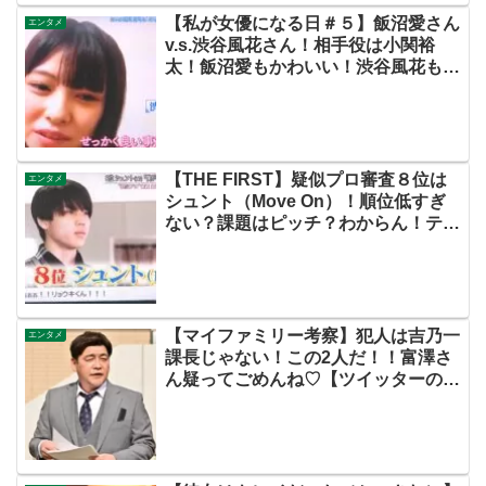
【私が女優になる日＃５】飯沼愛さん
エンタメ
v.s.渋谷風花さん！相手役は小関裕
太！飯沼愛もかわいい！渋谷風花もか
わいい！【ネットの感想・評価評判ま
とめ・動画あり・この初恋はフィクシ
ョンです・初恋Ｆ】
【THE FIRST】疑似プロ審査８位は
エンタメ
シュント（Move On）！順位低すぎ
ない？課題はピッチ？わからん！テン
テンにかけた言葉にみんなの魂が震え
てます…【ザファースト・ネットのネ
タバレ感想考察まとめ・スッキリ・
BE:FIRST・ビーファースト】
【マイファミリー考察】犯人は吉乃一
エンタメ
課長じゃない！この2人だ！！富澤さ
ん疑ってごめんね♡【ツイッターの考
察ネタバレ評価黒幕評判感想批判原作
犯人キャスト脚本あらすじ伏線まと
め】