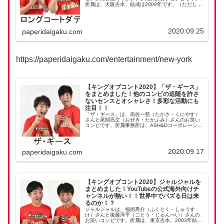
所属は、大阪吉本。結成は2009年です。（ただし
2012年に一度解散し、2013年に再結成している）
堂前透さんのシュールな創作物が推せる！まずは、
この...
2020.09.25
paperidaigaku.com
https://paperidaigaku.com/entertainment/new-york
【キングオブコント2020】「ザ・ギース」
をまとめました！他のコンビの追随を許さ
ないセンスとオシャレさ！多彩な活動にも
注目！！
「ザ・ギース」は、高佐一慈（たかさ・くにやす）
さんと尾関高文（おぜき・たかふみ）さんのお笑い
コンビです。所属事務所は、ASH&Dコーポレーショ
ン。2004年結成です。キングオブコントでは、4回
も決勝に進出しています！（2008年・2015年...
2020.09.17
paperidaigaku.com
【キングオブコント2020】ジャルジャルを
まとめました！YouTubeの公式海外向けチ
ャンネルが熱い！！世界中でバズる日は来
るのか！？
ジャルジャルは、福徳秀介（ふくとく・しゅうす
け）さんと後藤淳平（ごとう・じゅんぺい）さんの
お笑いコンビです。所属は、東京吉本。2003年結成