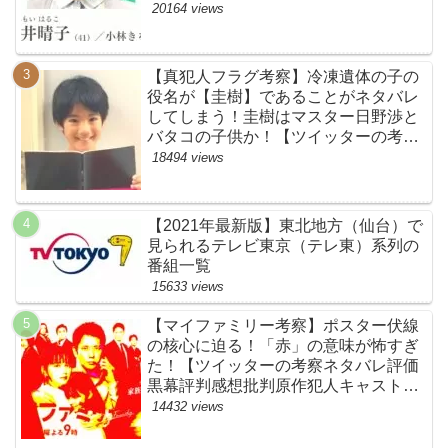
原作犯人キャスト黒幕伏線まとめ・鴨
20164 views
居晴子】
【真犯人フラグ考察】冷凍遺体の子の
役名が【圭樹】であることがネタバレ
してしまう！圭樹はマスター日野渉と
バタコの子供か！【ツイッターの考察
ネタバレ感想評価評判あらすじ原作犯
18494 views
人キャスト黒幕伏線まとめ】
【2021年最新版】東北地方（仙台）で
見られるテレビ東京（テレ東）系列の
番組一覧
15633 views
【マイファミリー考察】ポスター伏線
の核心に迫る！「赤」の意味が怖すぎ
た！【ツイッターの考察ネタバレ評価
黒幕評判感想批判原作犯人キャスト脚
本あらすじ伏線まとめ】
14432 views