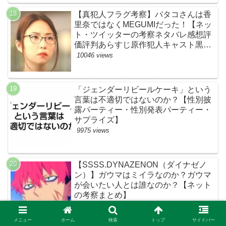
【真犯人フラグ考察】バタコさんは香
里奈ではなくMEGUMIだった！【ネッ
ト・ツイッターの考察ネタバレ感想評
価評判あらすじ原作犯人キャスト黒幕
伏線まとめ】
10046 views
「ジェンダーリビールケーキ」という
言葉は不適切ではないのか？【性別披
露パーティー・性別発表パーティー・
サプライズ】
9975 views
【SSSS.DYNAZENON（ダイナゼノ
ン）】ガウマはミイラなのか？ガウマ
が会いたい人とは誰なのか？【ネット
の考察まとめ】
9939 views
メニュー
ホーム
検索
トップ
サイドバー