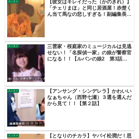
【彼女はキレイだった（かのきれ）】
エンタメ
「チェリまほ」と同じ居酒屋！赤楚く
ん当て馬なの悲しすぎる！副編集長に
イライラ！【ネットの考察ネタバレ感
想まとめ・第２話】
三雲家・桜庭家のミュージカルは見逃
エンタメ
せない！「名探偵一家」の娘が警察官
になる！！【ルパンの娘2 第3話ネ
タバレ】
【アンサング・シンデレラ】かわいい
エンタメ
なぁちゃん（西野七瀬）３選を選んだ
から見て！！【第２話】
【となりのチカラ】ヤバイ松潤だ！思
エンタメ