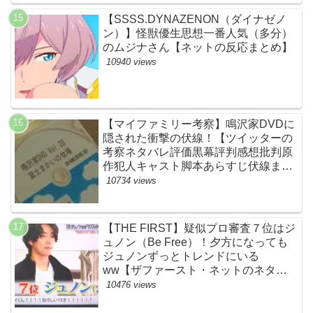
【SSSS.DYNAZENON（ダイナゼノ
ン）】怪獣優生思想一番人気（多分）
のムジナさん【ネットの反応まとめ】
10940 views
【マイファミリー考察】鳴沢家DVDに
隠された衝撃の伏線！【ツイッターの
考察ネタバレ評価黒幕評判感想批判原
作犯人キャスト脚本あらすじ伏線まと
め】
10734 views
【THE FIRST】疑似プロ審査７位はジ
ュノン（Be Free）！夕方になっても
ジュノンずっとトレンドにいる
ww【ザファースト・ネットのネタバ
レ感想考察まとめ・スッキリ・
10476 views
BE:FIRST・ビーファースト】