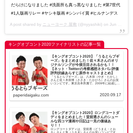
だらけになりました #洗面所も真っ黒なりました #第7世代
#1人版画リレー #ヤシキ版画 #シンパイ賞 #ヒルナンデス
A post shared by
ニューヨーク 屋敷
(@nyyashiki) on
Jun 5, 2020 at 9:35am PDT
キングオブコント2020ファイナリストの記事一覧
【キングオブコント2020】「うるとらブギ
ーズ」をまとめました！佐々木さんのオリ
ジナルソングが今後注目されるかも！！
【ネット・Twitterの考察感想ネタバレ評価
評判伏線あらすじ原作キャストまとめ】
「うるとらブギーズ」は、八木崇（やぎ・たかし）
さんと佐々木崇博（ささき・たかひろ）さんのお笑
いコンビです。東京吉本所属で、2009年に結成しま
した。実力は十分の二人。キングオブコント2019で
は、準優勝でした！でも優勝のどぶろっくのインパ
ク...
2020.09.17
paperidaigaku.com
【キングオブコント2020】ロングコートダ
ディをまとめました！堂前透さんのシュー
ルな四コマ漫画や日記は一見の価値あ
り！！
ロングコートダディは、堂前透（どうまえ・とお
る）さんと兎（うさぎ）さんのお笑いコンビです。