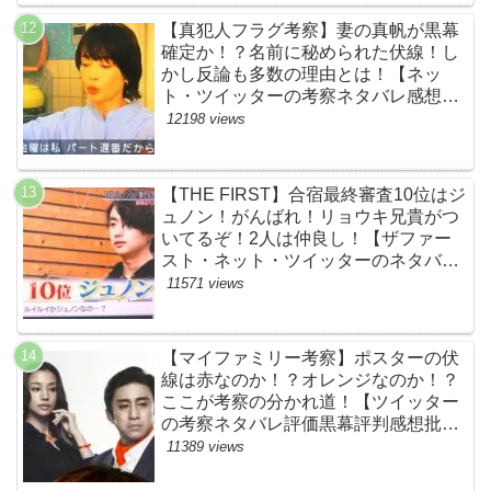
【真犯人フラグ考察】妻の真帆が黒幕
確定か！？名前に秘められた伏線！し
かし反論も多数の理由とは！【ネッ
ト・ツイッターの考察ネタバレ感想評
価評判あらすじ原作犯人キャスト黒幕
12198 views
伏線まとめ】
【THE FIRST】合宿最終審査10位はジ
ュノン！がんばれ！リョウキ兄貴がつ
いてるぞ！2人は仲良し！【ザファー
スト・ネット・ツイッターのネタバレ
考察まとめ感想評価評判・スッキリ・
11571 views
BE:FIRST・ビーファースト・
JUNON・RYOKI】
【マイファミリー考察】ポスターの伏
線は赤なのか！？オレンジなのか！？
ここが考察の分かれ道！【ツイッター
の考察ネタバレ評価黒幕評判感想批判
原作犯人キャスト脚本あらすじ伏線ま
11389 views
とめ】