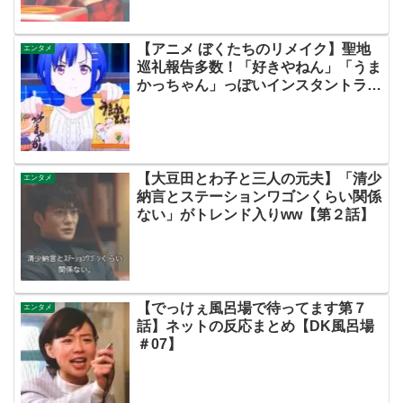
【アニメ ぼくたちのリメイク】聖地
エンタメ
巡礼報告多数！「好きやねん」「うま
かっちゃん」っぽいインスタントラー
メンも！【ネットのネタバレ考察感想
まとめ・第２話・ぼくリメ】
【大豆田とわ子と三人の元夫】「清少
エンタメ
納言とステーションワゴンくらい関係
ない」がトレンド入りww【第２話】
【でっけぇ風呂場で待ってます第７
エンタメ
話】ネットの反応まとめ【DK風呂場
＃07】