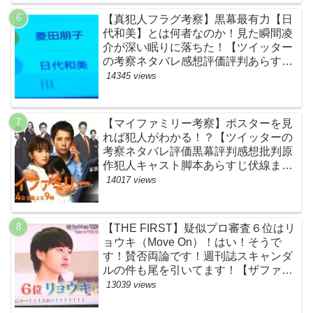
【真犯人フラグ考察】黒幕最有力【日
代和美】とは何者なのか！見た瞬間凌
介が深い眠りに落ちた！【ツイッター
の考察ネタバレ感想評価評判あらすじ
原作犯人キャスト黒幕伏線まとめ】
14345 views
【マイファミリー考察】ポスターを見
れば犯人がわかる！？【ツイッターの
考察ネタバレ評価黒幕評判感想批判原
作犯人キャスト脚本あらすじ伏線まと
め】
14017 views
【THE FIRST】疑似プロ審査６位はリ
ョウキ（Move On）！はい！そうで
す！賛否両論です！週刊誌スキャンダ
ルの件も尾を引いてます！【ザファー
スト・ネットのネタバレ感想考察まと
13039 views
め・スッキリ・BE:FIRST・ビーファ
ースト】