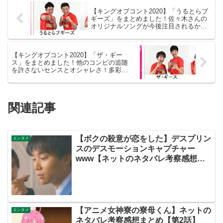
【キングオブコント2020】「うるとらブ
ギーズ」をまとめました！佐々木さんの
オリジナルソングが今後注目されるか
も！！【ネット・Twitterの考察感想ネタ
バレ評価評判伏線あらすじ原作キャスト
まとめ】
【キングオブコント2020】「ザ・ギー
ス」をまとめました！他のコンビの追随
を許さないセンスとオシャレさ！多彩な
活動にも注目！！
関連記事
【ボクの殺意が恋をした】デスプリン
エンタメ
スのデスモーションキャプチャー
www【ネットのネタバレ考察感想ま
とめ・第４話】
【アニメ女神寮の寮母くん】ネットの
エンタメ
ネタバレ考察感想まとめ【第2話】