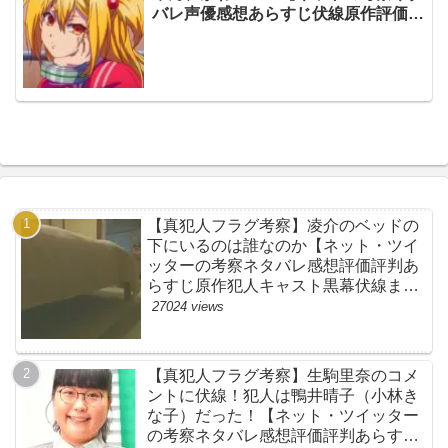
バレ声優感想あらすじ伏線原作評価評
判まとめ・第２話・出会５】
【真犯人フラグ考察】凌介のベッドの
下にいるのは誰なのか【ネット・ツイ
ッターの考察ネタバレ感想評価評判あ
らすじ原作犯人キャスト黒幕伏線まと
め】
27024 views
【真犯人フラグ考察】生駒里奈のコメ
ントに伏線！犯人は鴨井晴子（小林き
な子）だった！【ネット・ツイッター
の考察ネタバレ感想評価評判あらすじ