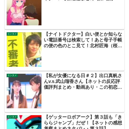
【ナイトドクター】白い便とか知らな
エンタメ
い電話番号は検索して！あと母子手帳
の便の色のとこ見て！北村匠海（桜庭
瞬）は心臓移植？【ネットのネタバレ
考察感想まとめ・第２話】
【私が女優になる日＃２】出口真帆さ
エンタメ
んv.s.武山瑠香さん【ネットの反応評
価評判まとめ・動画あり・この初恋は
フィクションです・初恋Ｆ・飯沼愛】
【ゲッターロボアーク】第３話も「き
エンタメ
ららジャンプ」だぜ！【ネットの感想
考察まとめネタバレ・第３話】