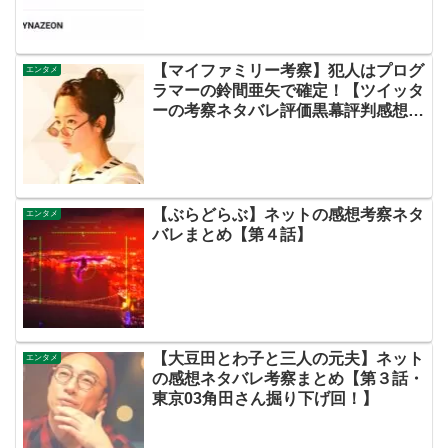
【マイファミリー考察】犯人はプログ
エンタメ
ラマーの鈴間亜矢で確定！【ツイッタ
ーの考察ネタバレ評価黒幕評判感想批
判原作犯人キャスト脚本あらすじ伏線
まとめ・藤間爽子】
【ぶらどらぶ】ネットの感想考察ネタ
エンタメ
バレまとめ【第４話】
【大豆田とわ子と三人の元夫】ネット
エンタメ
の感想ネタバレ考察まとめ【第３話・
東京03角田さん掘り下げ回！】