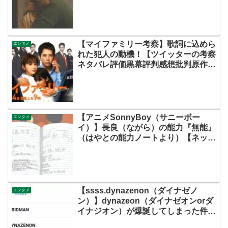
【マイファミリー考察】歌詞に込めら
エンタメ
れた犯人の動機！【ツイッターの考察
ネタバレ評価黒幕評判感想批判原作犯
人キャスト脚本あらすじ伏線まとめ】
【アニメSonnyBoy（サニーボー
エンタメ
イ）】長良（ながら）の能力『無能』
（はやとの能力ノートより）【ネット
の考察ネタバレ感想まとめあらすじ評
価・第３話・サニボ】
【ssss.dynazenon（ダイナゼノ
エンタメ
ン）】dynazeon（ダイナゼオンorダ
イナジオン）が爆誕してしまった件に
ついて