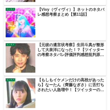
【Vivy（ヴィヴィ）】ネットのネタバ
エンタメ
レ感想考察まとめ【第11話】
【元彼の遺言状考察】生田斗真が整形
エンタメ
して大泉洋になった！？【ツイッター
の考察ネタバレ評価評判感想批判原作
キャスト脚本あらすじ伏線まとめ犯人
黒幕】
【もしもイケメンだけの高校があった
エンタメ
ら】なーたん（齊藤なぎさ）に舌打ち
されたい人急増中！【ツイッターの考
察ネタバレ評価評判感想批判原作キャ
スト脚本あらすじ伏線まとめ犯人黒
幕・ドラマ・もしイケ】