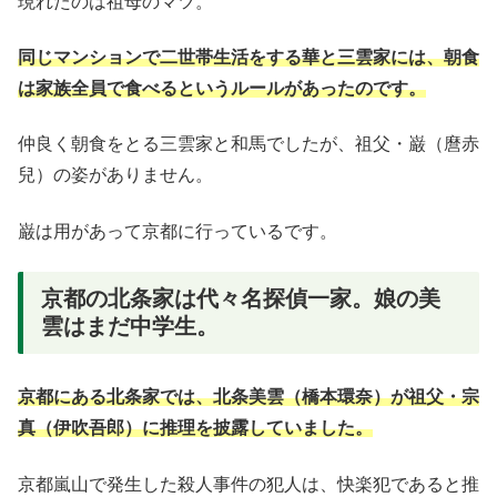
現れたのは祖母のマツ。
同じマンションで二世帯生活をする華と三雲家には、朝食
は家族全員で食べるというルールがあったのです。
仲良く朝食をとる三雲家と和馬でしたが、祖父・巌（麿赤
兒）の姿がありません。
巌は用があって京都に行っているです。
京都の北条家は代々名探偵一家。娘の美
雲はまだ中学生。
京都にある北条
家
では、北条美雲（橋本環奈）が祖父・宗
真（伊吹吾郎）に推理を披露していました。
京都嵐山で発生した殺人事件の犯人は、快楽犯であると推