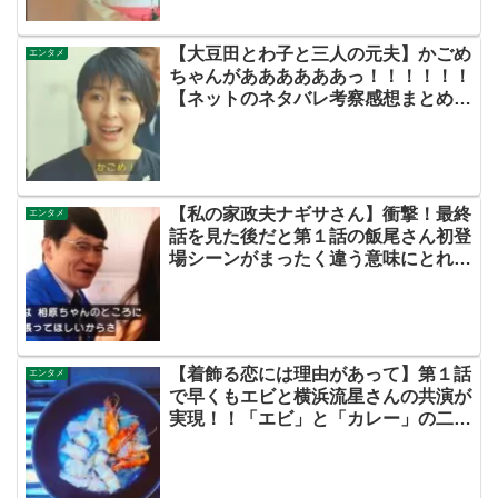
【大豆田とわ子と三人の元夫】かごめ
エンタメ
ちゃんがああああああっ！！！！！！
【ネットのネタバレ考察感想まとめ・
第６話】
【私の家政夫ナギサさん】衝撃！最終
エンタメ
話を見た後だと第１話の飯尾さん初登
場シーンがまったく違う意味にとれ
る！？あなたはどう思いますか？
【着飾る恋には理由があって】第１話
エンタメ
で早くもエビと横浜流星さんの共演が
実現！！「エビ」と「カレー」の二役
を見事に演じ分けるエビに大注目！！
【ネットの感想考察ネタバレまとめ】