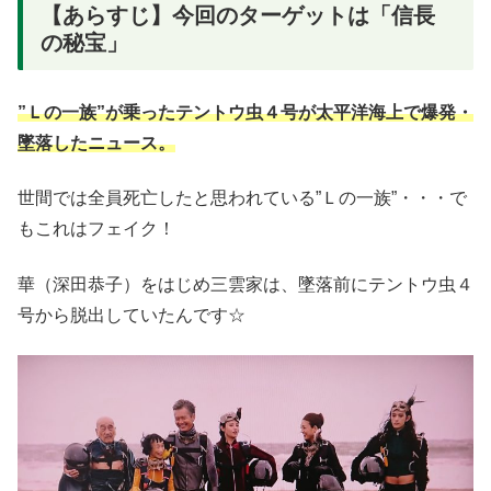
【あらすじ】今回のターゲットは「信長
の秘宝」
”Ｌの一族”が乗ったテントウ虫４号が太平洋海上で爆発・
墜落したニュース。
世間では全員死亡したと思われている”Ｌの一族”・・・で
もこれはフェイク！
華（深田恭子）をはじめ三雲家は、墜落前にテントウ虫４
号から脱出していたんです☆