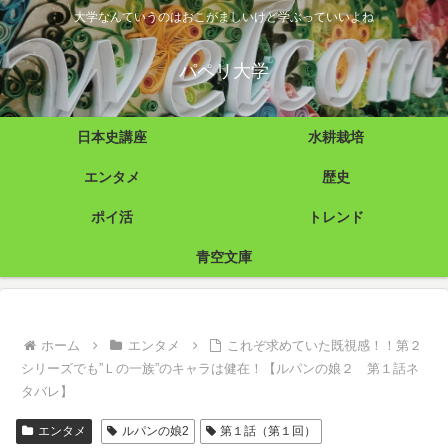
大学なんていうのはおこがましいけど学ぶっていいよね
パペリ大学
日本史講座
水耕栽培
エンタメ
歴史
ポイ活
トレンド
青空文庫
ホーム
エンタメ
これぞ求めていた既視感！！第２
シリーズでも”Ｌの一族”のキャラは健在！【ルパンの娘２ 第１話ネ
タバレ】
エンタメ
ルパンの娘2
第１話（第１回）