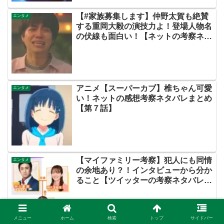
【#家族募集します】仲野太賀も絶賛
エンタメ
する重岡大毅の演技力よ！登場人物名
の伏線も面白い！【ネットの考察ネタ
バレ感想まとめ・第１話（初回）】
アニメ【スーパーカブ】椎ちゃん可愛
エンタメ
い！ネットの感想考察ネタバレまとめ
【第７話】
【マイファミリー考察】犯人にも同情
エンタメ
の余地あり？！インタビューから分か
ること【ツイッターの考察ネタバレ評
価黒幕評判感想批判原作犯人キャスト
脚本あらすじ伏線まとめ】
メニュー
ホーム
検索
トップ
サイドバー