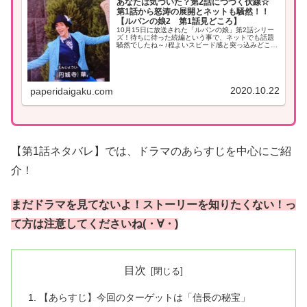
あなたは気づいた？第2話につづく伏線☆
第1話から怒涛の展開とネットも騒然！！
【ルパンの娘2 第1話見どころ】
10月15日に放送された「ルパンの娘」第2話シリー
ズ！待ちに待った続編という事で、ネットでも話題
騒然でしたね～♪程よいスピード感と突っ込みどころ
満載のストーリーがTwitterでつぶやきながらみんな
でわいわい見るのに丁度良いんですよね( *...
2020.10.22
paperidaigaku.com
【第1話ネタバレ】では、ドラマのあらすじを中心にご紹
介！
まだドラマを見てないよ！ストーリーを知りたくない！っ
て方は注意してくださいね(・∀・)
目次
【あらすじ】今回のターゲットは「信長の秘宝」