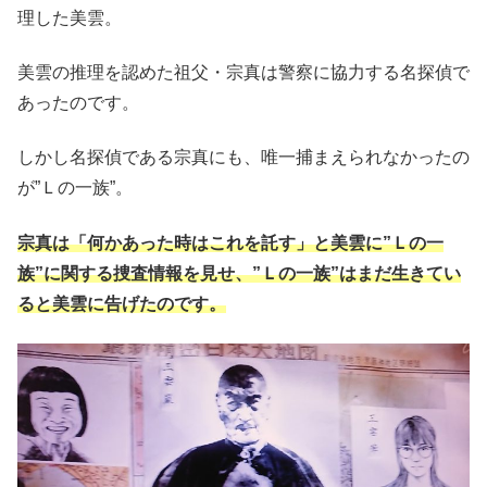
理した美雲。
美雲の推理を認めた祖父・宗真は警察に協力する名探偵で
あったのです。
しかし名探偵である宗真にも、唯一捕まえられなかったの
が”Ｌの一族”。
宗真は「何かあった時はこれを託す」と美雲に”Ｌの一
族”に関する捜査情報を見せ、”Ｌの一族”はまだ生きてい
ると美雲に告げたのです。