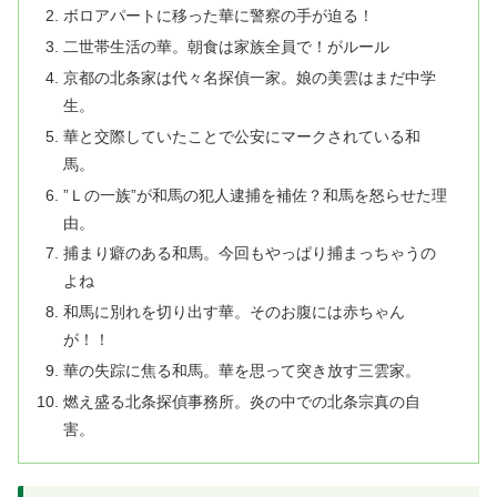
ボロアパートに移った華に警察の手が迫る！
二世帯生活の華。朝食は家族全員で！がルール
京都の北条家は代々名探偵一家。娘の美雲はまだ中学
生。
華と交際していたことで公安にマークされている和
馬。
”Ｌの一族”が和馬の犯人逮捕を補佐？和馬を怒らせた理
由。
捕まり癖のある和馬。今回もやっぱり捕まっちゃうの
よね
和馬に別れを切り出す華。そのお腹には赤ちゃん
が！！
華の失踪に焦る和馬。華を思って突き放す三雲家。
燃え盛る北条探偵事務所。炎の中での北条宗真の自
害。