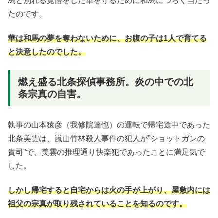
馬と別れる覚悟をした華を守るために和馬につらく当たっ
たのです。
華は和馬の夢を奪わないために、お腹の子は1人で育てる
と決意したのでした。
燃え盛る北条探偵事務所。炎の中での北
条宗真の自害。
執事の山本猿彦（我修院達也）の運転で帰宅途中であった
北条美雲は、嵐山竹林殺人事件の犯人が”ショットガンの
貴司”で、美雲の推理通り快楽犯であったことに満足気で
した。
しかし帰宅すると自宅からは火の手が上がり、屋敷内には
祖父の宗真が取り残されていることを知るのです。