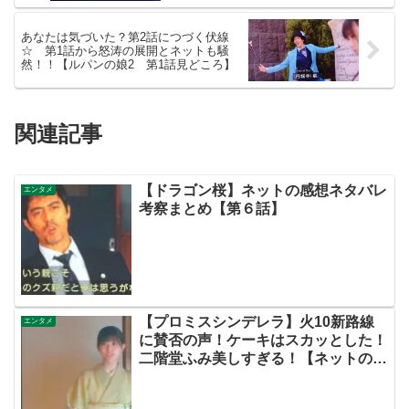
あなたは気づいた？第2話につづく伏線
☆ 第1話から怒涛の展開とネットも騒
然！！【ルパンの娘2 第1話見どころ】
関連記事
【ドラゴン桜】ネットの感想ネタバレ
エンタメ
考察まとめ【第６話】
【プロミスシンデレラ】火10新路線
エンタメ
に賛否の声！ケーキはスカッとした！
二階堂ふみ美しすぎる！【ネットの考
察感想ネタバレまとめ・第１話（初
回）】