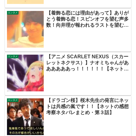
【着飾る恋には理由があって】ありが
エンタメ
とう着飾る恋！スピンオフを望む声多
数！向井理が報われるラストを望む声
はもっと多いぞww【ネットの考察感
想ネタバレまとめ・最終回】
【アニメ SCARLET NEXUS（スカー
エンタメ
レットネクサス）】ナオミちゃんがあ
あああああっ！！！！！！【ネットの
ネタバレ感想考察まとめ・第２話・ス
カネク】
【ドラゴン桜】桜木先生の発言にネッ
エンタメ
トは共感の嵐です！！【ネットの感想
考察ネタバレまとめ・第３話】