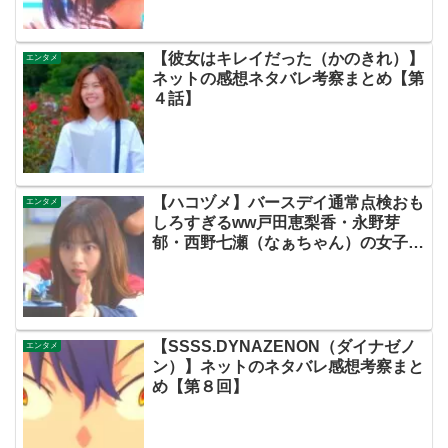
の初恋はフィクションです・初恋Ｆ】
【彼女はキレイだった（かのきれ）】
エンタメ
ネットの感想ネタバレ考察まとめ【第
４話】
【ハコヅメ】バースデイ通常点検おも
エンタメ
しろすぎるww戸田恵梨香・永野芽
郁・西野七瀬（なぁちゃん）の女子会
最強！ロケ地（聖地）は宇都宮のオリ
オン通り商店街！辞職願ビリビリで
SPEC思い出す人続出！【ネットの考
察ネタバレ感想まとめ・第１話】
【SSSS.DYNAZENON（ダイナゼノ
エンタメ
ン）】ネットのネタバレ感想考察まと
め【第８回】