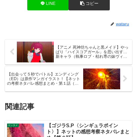
LINE
コピー
wataru
【アニメ 死神坊ちゃんと黒メイド】やっ
ぱり「ハイスコアガール」を思い出す…
新キャラ（執事ロブ・枯れ専の妹ヴィオ
ラ）いい感じ！【ネットのネタバレ考察
感想まとめ・第２話】
【出会って５秒でバトル】エンディング
（ED）は原作マンガイラスト！【ネット
の考察ネタバレ感想まとめ・第１話（初
回）・出会５】
関連記事
【ゴジラS.P〈シンギュラポイン
エンタメ
ト〉】ネットの感想考察ネタバレまと