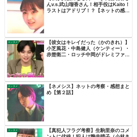
んv.s.武山瑠香さん！相手役はKaito！
ラストはアドリブ！？【ネットの感
想・評価・評判まとめ・動画あり・こ
の初恋はフィクションです・初恋Ｆ・
飯沼愛】
【彼女はキレイだった（かのきれ）】
エンタメ
小芝風花・中島健人（ケンティー）・
赤楚衛二・ロッチ中岡がドレミファド
ン優勝！おめでとう！【ネットの感想
考察ネタバレまとめ】
【ネメシス】ネットの考察・感想まと
エンタメ
め【第２話】
【真犯人フラグ考察】生駒里奈のコメ
エンタメ
ントに伏線！犯人は鴨井晴子（小林き