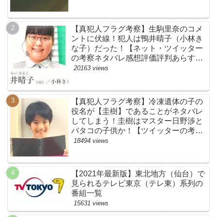
【真犯人フラグ考察】生駒里奈のコメ
ントに伏線！犯人は鴨井晴子（小林き
な子）だった！【ネット・ツイッター
の考察ネタバレ感想評価評判あらすじ
原作犯人キャスト黒幕伏線まとめ・鴨
20163 views
居晴子】
【真犯人フラグ考察】冷凍遺体の子の
役名が【圭樹】であることがネタバレ
してしまう！圭樹はマスター日野渉と
バタコの子供か！【ツイッターの考察
ネタバレ感想評価評判あらすじ原作犯
18494 views
人キャスト黒幕伏線まとめ】
【2021年最新版】東北地方（仙台）で
見られるテレビ東京（テレ東）系列の
番組一覧
15631 views