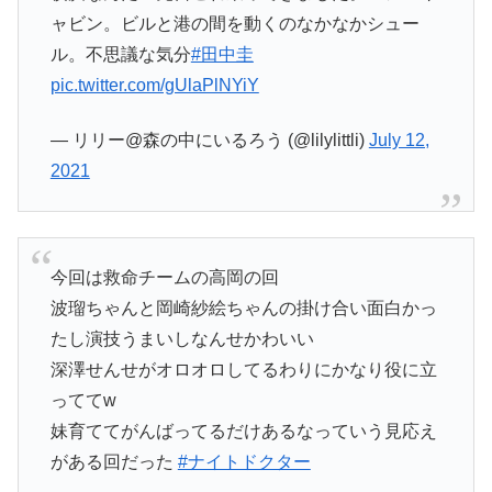
ャビン。ビルと港の間を動くのなかなかシュー
ル。不思議な気分
#田中圭
pic.twitter.com/gUlaPlNYiY
— リリー@森の中にいるろう (@lilylittli)
July 12,
2021
今回は救命チームの高岡の回
波瑠ちゃんと岡崎紗絵ちゃんの掛け合い面白かっ
たし演技うまいしなんせかわいい
深澤せんせがオロオロしてるわりにかなり役に立
っててw
妹育ててがんばってるだけあるなっていう見応え
がある回だった
#ナイトドクター