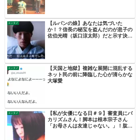
のネタバレ考察感想まとめ・最終回】
【ルパンの娘】あなたは気づいた
エンタメ
か！？信長の秘宝を盗んだのが息子の
佐伯光晴（坂口涼太郎）だと示す決定
的な伏線に！！
【天国と地獄】複雑な展開に混乱する
エンタメ
ネット民の前に降臨した心が清らかな
大塚愛
【私が女優になる日＃９】審査員にバ
エンタメ
カリズムさん！脚本は根本宗子さん
「お母さんは友達じゃない。」！肱岡
加那美さんv.s.高倉萌香さん！【動画
あり・ネットの評価・感想まとめ・こ