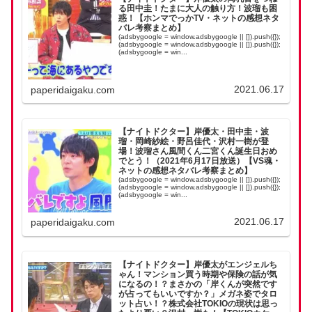
る田中圭！たまに大人の触り方！波瑠も困
惑！【ホンマでっかTV・ネットの感想ネタ
バレ考察まとめ】
(adsbygoogle = window.adsbygoogle || []).push({});
(adsbygoogle = window.adsbygoogle || []).push({});
(adsbygoogle = win...
2021.06.17
paperidaigaku.com
【ナイトドクター】岸優太・田中圭・波
瑠・岡崎紗絵・野呂佳代・沢村一樹が登
場！波瑠さん風間くん二宮くん誕生日おめ
でとう！（2021年6月17日放送）【VS魂・
ネットの感想ネタバレ考察まとめ】
(adsbygoogle = window.adsbygoogle || []).push({});
(adsbygoogle = window.adsbygoogle || []).push({});
(adsbygoogle = win...
2021.06.17
paperidaigaku.com
【ナイトドクター】岸優太がエンジェルち
ゃん！マンション買う時期や保険の話が気
になるの！？まさかの「岸くんが突然です
が占ってもいいですか？」メガネ姿でタロ
ット占い！？株式会社TOKIOの現状は思っ