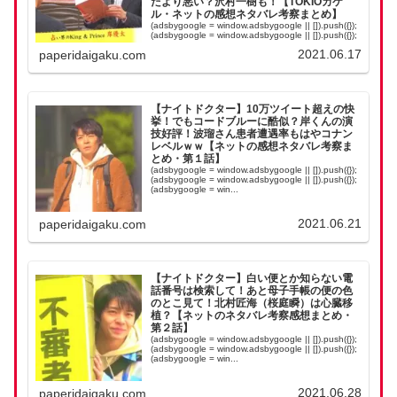
たより悪い？沢村一樹も！【TOKIOカケ
ル・ネットの感想ネタバレ考察まとめ】
(adsbygoogle = window.adsbygoogle || []).push({});
(adsbygoogle = window.adsbygoogle || []).push({});
(adsbygoogle = win...
2021.06.17
paperidaigaku.com
【ナイトドクター】10万ツイート超えの快
挙！でもコードブルーに酷似？岸くんの演
技好評！波瑠さん患者遭遇率もはやコナン
レベルｗｗ【ネットの感想ネタバレ考察ま
とめ・第１話】
(adsbygoogle = window.adsbygoogle || []).push({});
(adsbygoogle = window.adsbygoogle || []).push({});
(adsbygoogle = win...
2021.06.21
paperidaigaku.com
【ナイトドクター】白い便とか知らない電
話番号は検索して！あと母子手帳の便の色
のとこ見て！北村匠海（桜庭瞬）は心臓移
植？【ネットのネタバレ考察感想まとめ・
第２話】
(adsbygoogle = window.adsbygoogle || []).push({});
(adsbygoogle = window.adsbygoogle || []).push({});
(adsbygoogle = win...
2021.06.28
paperidaigaku.com