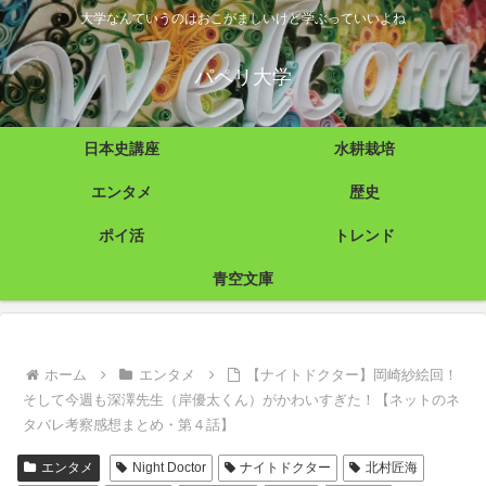
大学なんていうのはおこがましいけど学ぶっていいよね
パペリ大学
日本史講座
水耕栽培
エンタメ
歴史
ポイ活
トレンド
青空文庫
ホーム
エンタメ
【ナイトドクター】岡崎紗絵回！
そして今週も深澤先生（岸優太くん）がかわいすぎた！【ネットのネ
タバレ考察感想まとめ・第４話】
エンタメ
Night Doctor
ナイトドクター
北村匠海