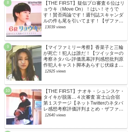
【THE FIRST】疑似プロ審査６位はリ
ョウキ（Move On）！はい！そうで
す！賛否両論です！週刊誌スキャンダ
ルの件も尾を引いてます！【ザファー
スト・ネットのネタバレ感想考察まと
13039 views
め・スッキリ・BE:FIRST・ビーファ
ースト】
【マイファミリー考察】香菜子と三輪
が死亡！犯人は誰だ！【ツイッターの
考察ネタバレ評価黒幕評判感想批判原
作犯人キャスト脚本あらすじ伏線まと
め】
12925 views
【THE FIRST】ナオキ・シュンスケ・
タイキが脱落…４次審査 富士山合宿
第１ステージ【ネットTwitterのネタバ
レ感想考察評価評判まとめ・ザファー
スト・スッキリ・BE:FIRST・ビーフ
12640 views
ァースト】