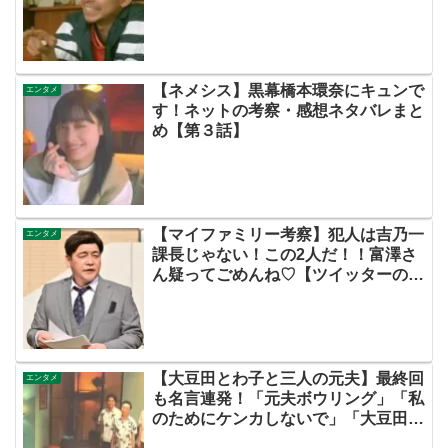
【ネメシス】黒幕橋本環奈にキュンで
エンタメ
す！ネットの考察・感想ネタバレまと
め【第３話】
【マイファミリー考察】犯人は吉乃一
エンタメ
課長じゃない！この2人だ！！富澤さ
ん疑ってごめんね♡【ツイッターの考
察ネタバレ評価黒幕評判感想批判原作
犯人キャスト脚本あらすじ伏線まと
め】
【大豆田とわ子と三人の元夫】最終回
エンタメ
も名言連発！「元夫ボウリング」「私
のためにケンカしないで」「大豆田と
わ子は最高だってことだよ」【ネット