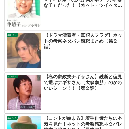
な子）だった！【ネット・ツイッター
の考察ネタバレ感想評価評判あらすじ
原作犯人キャスト黒幕伏線まとめ・鴨
居晴子】
【ドラマ漂着者・真犯人フラグ】ネッ
エンタメ
トの考察ネタバレ感想まとめ【第２
話】
【私の家政夫ナギサさん】独断と偏見
エンタメ
で選ぶナギサさん（大森南朋）のかわ
いいシーン！！【第２話】
【コントが始まる】若手俳優たちの本
エンタメ
気を見た！ネットの考察感想ネタバレ