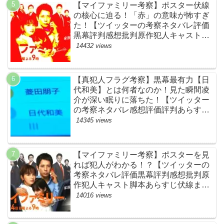
【マイファミリー考察】ポスター伏線
の核心に迫る！「赤」の意味が怖すぎ
た！【ツイッターの考察ネタバレ評価
黒幕評判感想批判原作犯人キャスト脚
本あらすじ伏線まとめ】
14432 views
【真犯人フラグ考察】黒幕最有力【日
代和美】とは何者なのか！見た瞬間凌
介が深い眠りに落ちた！【ツイッター
の考察ネタバレ感想評価評判あらすじ
原作犯人キャスト黒幕伏線まとめ】
14345 views
【マイファミリー考察】ポスターを見
れば犯人がわかる！？【ツイッターの
考察ネタバレ評価黒幕評判感想批判原
作犯人キャスト脚本あらすじ伏線まと
め】
14016 views