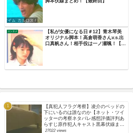
脚本伏線まとめ！【最終回】
【私が女優になる日＃12】青木琴美
エンタメ
オリジナル脚本！高倉萌香さんv.s.出
口真帆さん！相手役は一ノ瀬颯！【ネ
ットの評価・感想・ネタバレまとめ・
この初恋はフィクションです・初恋
Ｆ】
【真犯人フラグ考察】凌介のベッドの
下にいるのは誰なのか【ネット・ツイ
ッターの考察ネタバレ感想評価評判あ
らすじ原作犯人キャスト黒幕伏線まと
め】
27022 views