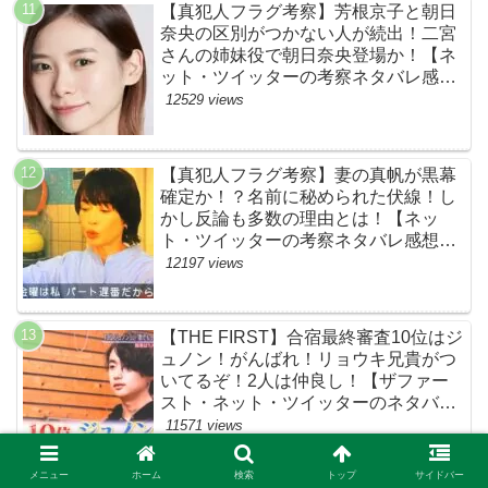
【真犯人フラグ考察】芳根京子と朝日
奈央の区別がつかない人が続出！二宮
さんの姉妹役で朝日奈央登場か！【ネ
ット・ツイッターの考察ネタバレ感想
評価評判あらすじ原作犯人キャスト黒
12529 views
幕伏線まとめ】
【真犯人フラグ考察】妻の真帆が黒幕
確定か！？名前に秘められた伏線！し
かし反論も多数の理由とは！【ネッ
ト・ツイッターの考察ネタバレ感想評
価評判あらすじ原作犯人キャスト黒幕
12197 views
伏線まとめ】
【THE FIRST】合宿最終審査10位はジ
ュノン！がんばれ！リョウキ兄貴がつ
いてるぞ！2人は仲良し！【ザファー
スト・ネット・ツイッターのネタバレ
考察まとめ感想評価評判・スッキリ・
11571 views
BE:FIRST・ビーファースト・
JUNON・RYOKI】
メニュー
ホーム
検索
トップ
サイドバー