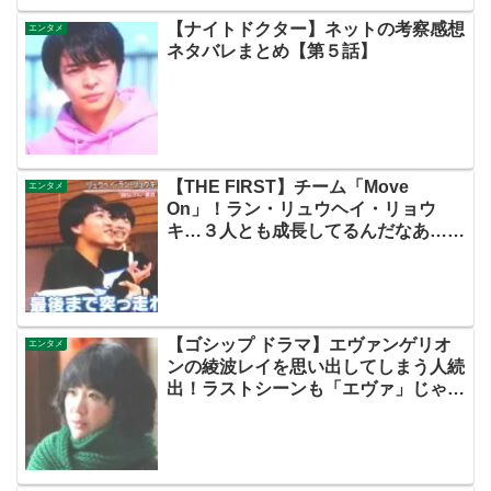
【ナイトドクター】ネットの考察感想
エンタメ
ネタバレまとめ【第５話】
【THE FIRST】チーム「Move
エンタメ
On」！ラン・リュウヘイ・リョウ
キ…３人とも成長してるんだなあ…リ
ュウヘイとリョウキ仲良くてみんな幸
せ！【ネットの感想考察ネタバレまと
め・ザファースト・スッキリ・
BE:FIRST・ビーファースト】
【ゴシップ ドラマ】エヴァンゲリオ
エンタメ
ンの綾波レイを思い出してしまう人続
出！ラストシーンも「エヴァ」じゃ
ん！【ツイッターの考察ネタバレ評価
評判感想批判原作キャスト脚本あらす
じ伏線まとめ犯人黒幕・黒木華】