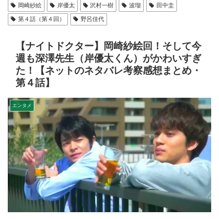
岡崎紗絵
岸優太
沢村一樹
波瑠
田中圭
第４話（第４回）
野呂佳代
【ナイトドクター】岡崎紗絵回！そして今
週も深澤先生（岸優太くん）がかわいすぎ
た！【ネットのネタバレ考察感想まとめ・
第４話】
エンタメ