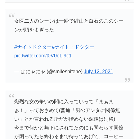
女医二人のシーンは一瞬で緋山と白石のこのシー
ンが頭をよぎった
#ナイトドクター
#ナイト・ドクター
pic.twitter.com/t0V0oLj9c1
— はにゃにゃ (@smileshitene)
July 12, 2021
熾烈な女の争いの間に入っていって「まぁま
ぁ！」っておさめて(普通「男のアンタに関係無
い」とか言われる所だが憎めない深澤は別格)、
今まで何かと無下にされてたのにも関わらず同僚
が困ってたら終わるまで待ってあげて、コーヒー