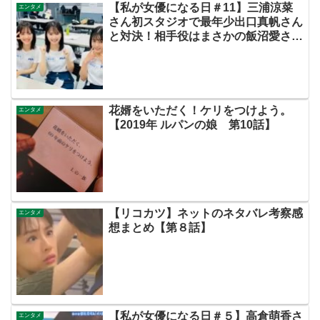
【私が女優になる日＃11】三浦涼菜
エンタメ
さん初スタジオで最年少出口真帆さん
と対決！相手役はまさかの飯沼愛さ
ん！？サンデージャポンやアッコにお
まかせで番宣も！かわいい！【ネット
の評価・感想・ネタバレまとめ・動画
あり・この初恋はフィクションです・
初恋Ｆ】
花婿をいただく！ケリをつけよう。
エンタメ
【2019年 ルパンの娘 第10話】
【リコカツ】ネットのネタバレ考察感
エンタメ
想まとめ【第８話】
【私が女優になる日＃５】高倉萌香さ
エンタメ