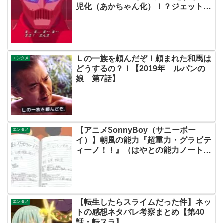
児化（あかちゃん化）！？ジェットジ
ャガーPPってジェットジャガーペロ
ペロ！？【ネットの考察ネタバレ感想
まとめ・第11話】
Ｌの一族を頼んだぞ！頼まれた和馬は
エンタメ
どうするの？！【2019年 ルパンの
娘 第7話】
【アニメSonnyBoy（サニーボー
エンタメ
イ）】朝風の能力『超重力・グラビテ
ィーノ！！』（はやとの能力ノートよ
り）【ネットのあらすじ考察ネタバレ
感想まとめ評価・第３話・サニボ】
【転生したらスライムだった件】ネッ
エンタメ
トの感想ネタバレ考察まとめ【第40
話・転スラ】