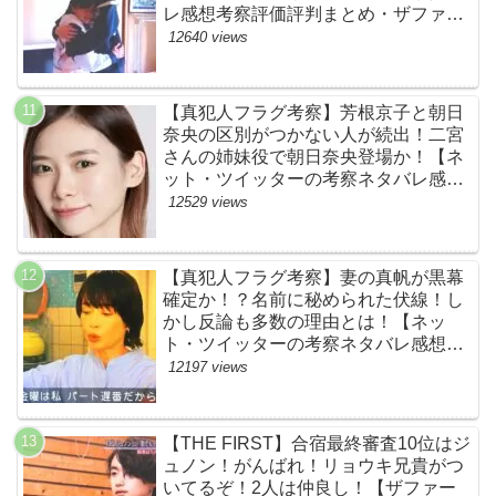
レ感想考察評価評判まとめ・ザファー
スト・スッキリ・BE:FIRST・ビーフ
12640 views
ァースト】
【真犯人フラグ考察】芳根京子と朝日
奈央の区別がつかない人が続出！二宮
さんの姉妹役で朝日奈央登場か！【ネ
ット・ツイッターの考察ネタバレ感想
評価評判あらすじ原作犯人キャスト黒
12529 views
幕伏線まとめ】
【真犯人フラグ考察】妻の真帆が黒幕
確定か！？名前に秘められた伏線！し
かし反論も多数の理由とは！【ネッ
ト・ツイッターの考察ネタバレ感想評
価評判あらすじ原作犯人キャスト黒幕
12197 views
伏線まとめ】
【THE FIRST】合宿最終審査10位はジ
ュノン！がんばれ！リョウキ兄貴がつ
いてるぞ！2人は仲良し！【ザファー