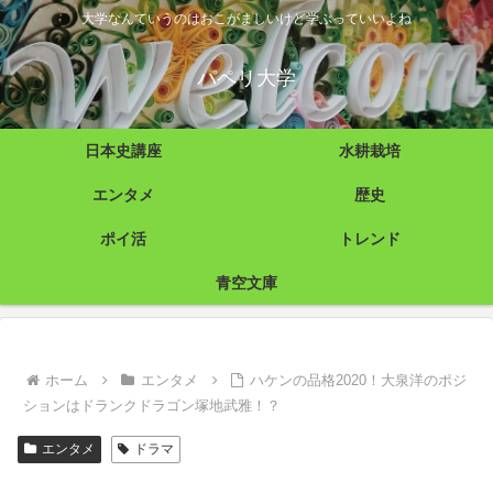
大学なんていうのはおこがましいけど学ぶっていいよね
パペリ大学
日本史講座
水耕栽培
エンタメ
歴史
ポイ活
トレンド
青空文庫
ホーム
エンタメ
ハケンの品格2020！大泉洋のポジ
ションはドランクドラゴン塚地武雅！？
エンタメ
ドラマ