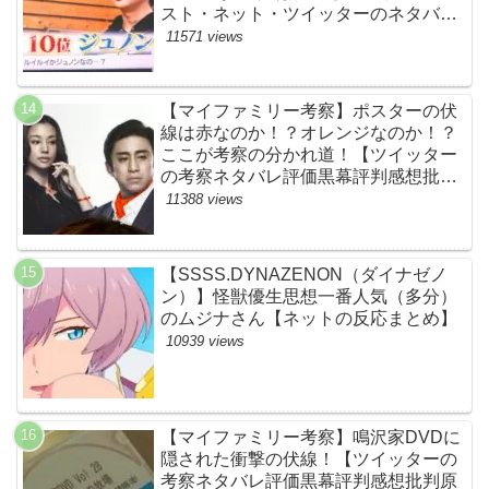
スト・ネット・ツイッターのネタバレ
考察まとめ感想評価評判・スッキリ・
11571 views
BE:FIRST・ビーファースト・
JUNON・RYOKI】
【マイファミリー考察】ポスターの伏
線は赤なのか！？オレンジなのか！？
ここが考察の分かれ道！【ツイッター
の考察ネタバレ評価黒幕評判感想批判
原作犯人キャスト脚本あらすじ伏線ま
11388 views
とめ】
【SSSS.DYNAZENON（ダイナゼノ
ン）】怪獣優生思想一番人気（多分）
のムジナさん【ネットの反応まとめ】
10939 views
【マイファミリー考察】鳴沢家DVDに
隠された衝撃の伏線！【ツイッターの
考察ネタバレ評価黒幕評判感想批判原