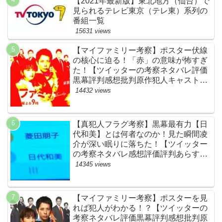
【2021年最新版】東北地方（仙台）で
見られるテレビ東京（テレ東）系列の
番組一覧
15631 views
【マイファミリー考察】ポスター伏線
の核心に迫る！「赤」の意味が怖すぎ
た！【ツイッターの考察ネタバレ評価
黒幕評判感想批判原作犯人キャスト脚
本あらすじ伏線まとめ】
14432 views
【真犯人フラグ考察】黒幕最有力【日
代和美】とは何者なのか！見た瞬間凌
介が深い眠りに落ちた！【ツイッター
の考察ネタバレ感想評価評判あらすじ
原作犯人キャスト黒幕伏線まとめ】
14345 views
【マイファミリー考察】ポスターを見
れば犯人がわかる！？【ツイッターの
考察ネタバレ評価黒幕評判感想批判原