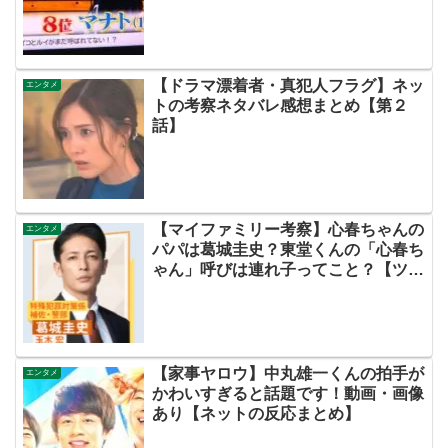
ッキリ・BE:FIRST・ビーファース
ト】
【ドラマ漂着者・真犯人フラグ】ネッ
エンタメ
トの考察ネタバレ感想まとめ【第２
話】
【マイファミリー考察】心春ちゃんの
エンタメ
パパは葛城圭史？東堂くんの「心春ち
ゃん」呼びは連れ子ってこと？【ツイ
ッターの考察ネタバレ評価黒幕評判感
想批判原作犯人キャスト脚本あらすじ
伏線まとめ】
【家事ヤロウ】中丸雄一くんの拍手が
エンタメ
かわいすぎると話題です！動画・画像
あり【ネットの反応まとめ】