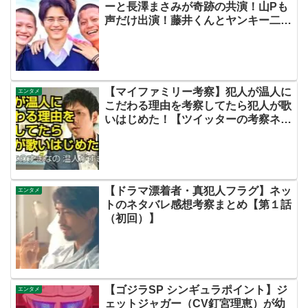
ーと長澤まさみが奇跡の共演！山Pも
声だけ出演！藤井くんとヤンキー二人
（小橋・岩井）のスピンオフ希望の声
多数です！【ネットの考察感想ネタバ
レまとめ・最終回】
【マイファミリー考察】犯人が温人に
エンタメ
こだわる理由を考察してたら犯人が歌
いはじめた！【ツイッターの考察ネタ
バレ評価黒幕評判感想批判原作犯人キ
ャスト脚本あらすじ伏線まとめ】
【ドラマ漂着者・真犯人フラグ】ネッ
エンタメ
トのネタバレ感想考察まとめ【第１話
（初回）】
【ゴジラSP シンギュラポイント】ジ
エンタメ
ェットジャガー（CV釘宮理恵）が幼