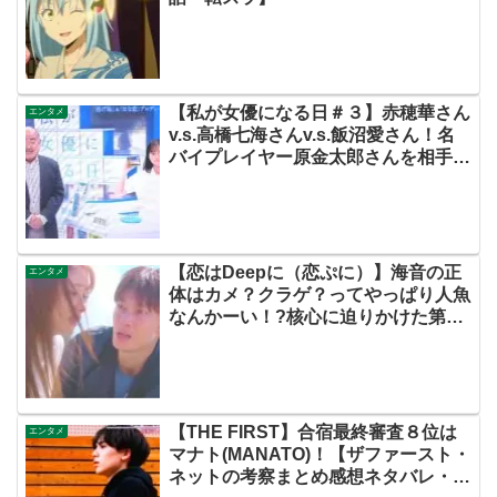
【私が女優になる日＃３】赤穂華さん
エンタメ
v.s.高橋七海さんv.s.飯沼愛さん！名
バイプレイヤー原金太郎さんを相手に
三つ巴のCM演技バトル！【ネットの
反応評価評判まとめ・動画あり・この
初恋はフィクションです・初恋Ｆ】
【恋はDeepに（恋ぷに）】海音の正
エンタメ
体はカメ？クラゲ？ってやっぱり人魚
なんかーい！?核心に迫りかけた第７
話！【ネットのネタバレ考察感想まと
め】
【THE FIRST】合宿最終審査８位は
エンタメ
マナト(MANATO)！【ザファースト・
ネットの考察まとめ感想ネタバレ・ス