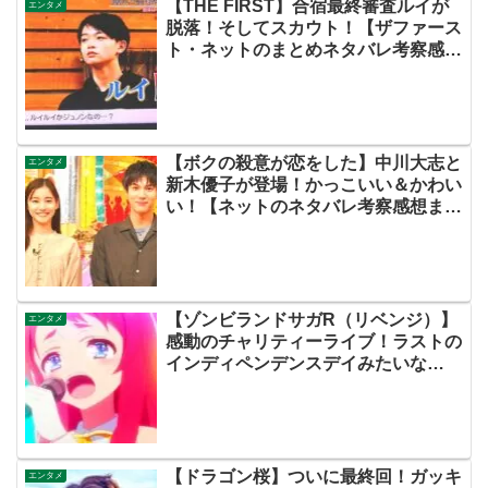
【THE FIRST】合宿最終審査ルイが
エンタメ
脱落！そしてスカウト！【ザファース
ト・ネットのまとめネタバレ考察感
想・スッキリ・BE:FIRST・ビーファ
ースト】
【ボクの殺意が恋をした】中川大志と
エンタメ
新木優子が登場！かっこいい＆かわい
い！【ネットのネタバレ考察感想まと
め・最高の最下位】
【ゾンビランドサガR（リベンジ）】
エンタメ
感動のチャリティーライブ！ラストの
インディペンデンスデイみたいな
UFOなんじゃーい！？第３期？映画
（劇場版）？【ネットのネタバレ感想
考察まとめ・最終回・ゾンサガ】
【ドラゴン桜】ついに最終回！ガッキ
エンタメ