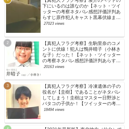
【真犯人フラグ考察】凌介のベッドの
下にいるのは誰なのか【ネット・ツイ
ッターの考察ネタバレ感想評価評判あ
らすじ原作犯人キャスト黒幕伏線まと
め】
27023 views
【真犯人フラグ考察】生駒里奈のコメ
ントに伏線！犯人は鴨井晴子（小林き
な子）だった！【ネット・ツイッター
の考察ネタバレ感想評価評判あらすじ
原作犯人キャスト黒幕伏線まとめ・鴨
20163 views
居晴子】
【真犯人フラグ考察】冷凍遺体の子の
役名が【圭樹】であることがネタバレ
してしまう！圭樹はマスター日野渉と
バタコの子供か！【ツイッターの考察
ネタバレ感想評価評判あらすじ原作犯
18494 views
人キャスト黒幕伏線まとめ】