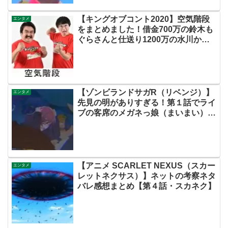
【キングオブコント2020】空気階段
エンタメ
をまとめました！借金700万の鈴木も
ぐらさんと仕送り1200万の水川かた
まりさん…実はイケメン説も！【ネッ
ト・Twitterの考察ネタバレ感想まと
め評価評判】
【ゾンビランドサガR（リベンジ）】
エンタメ
先見の明がありすぎる！第１話でライ
ブの客席のメガネっ娘（まいまい）に
注目していた賢者たち！！【ネットの
感想ネタバレ考察まとめ・第7話・ゾ
ンサガ】
【アニメ SCARLET NEXUS（スカー
エンタメ
レットネクサス）】ネットの考察ネタ
バレ感想まとめ【第４話・スカネク】