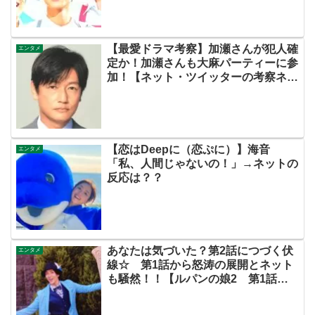
【最愛ドラマ考察】加瀬さんが犯人確
エンタメ
定か！加瀬さんも大麻パーティーに参
加！【ネット・ツイッターの考察ネタ
バレ伏線感想評価あらすじ犯人評判批
判キャスト脚本原作黒幕まとめ・加瀬
賢一郎・左利き】
【恋はDeepに（恋ぷに）】海音
エンタメ
「私、人間じゃないの！」→ネットの
反応は？？
あなたは気づいた？第2話につづく伏
エンタメ
線☆ 第1話から怒涛の展開とネット
も騒然！！【ルパンの娘2 第1話見
どころ】