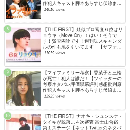
作犯人キャスト脚本あらすじ伏線まと
め】
14016 views
【THE FIRST】疑似プロ審査６位はリ
ョウキ（Move On）！はい！そうで
す！賛否両論です！週刊誌スキャンダ
ルの件も尾を引いてます！【ザファー
スト・ネットのネタバレ感想考察まと
13039 views
め・スッキリ・BE:FIRST・ビーファ
ースト】
【マイファミリー考察】香菜子と三輪
が死亡！犯人は誰だ！【ツイッターの
考察ネタバレ評価黒幕評判感想批判原
作犯人キャスト脚本あらすじ伏線まと
め】
12925 views
【THE FIRST】ナオキ・シュンスケ・
タイキが脱落…４次審査 富士山合宿
第１ステージ【ネットTwitterのネタバ