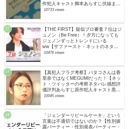
作犯人キャスト脚本あらすじ伏線まと
め】
10733 views
【THE FIRST】疑似プロ審査７位はジ
ュノン（Be Free）！夕方になっても
ジュノンずっとトレンドにいる
ww【ザファースト・ネットのネタバ
レ感想考察まとめ・スッキリ・
10476 views
BE:FIRST・ビーファースト】
【真犯人フラグ考察】バタコさんは香
里奈ではなくMEGUMIだった！【ネッ
ト・ツイッターの考察ネタバレ感想評
価評判あらすじ原作犯人キャスト黒幕
伏線まとめ】
10045 views
「ジェンダーリビールケーキ」という
言葉は不適切ではないのか？【性別披
露パーティー・性別発表パーティー・