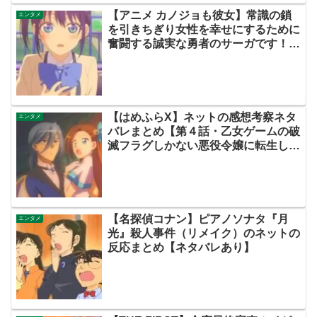
【アニメ カノジョも彼女】常識の鎖
エンタメ
を引きちぎり女性を幸せにするために
奮闘する誠実な勇者のサーガです！混
迷を極める現代において道標となるマ
スターピース！ぜひご視聴ください！
【ネットのネタバレ考察感想まとめ・
第１話（初回）・カノかの】
【はめふらX】ネットの感想考察ネタ
エンタメ
バレまとめ【第４話・乙女ゲームの破
滅フラグしかない悪役令嬢に転生して
しまった…X】
【名探偵コナン】ピアノソナタ『月
エンタメ
光』殺人事件（リメイク）のネットの
反応まとめ【ネタバレあり】