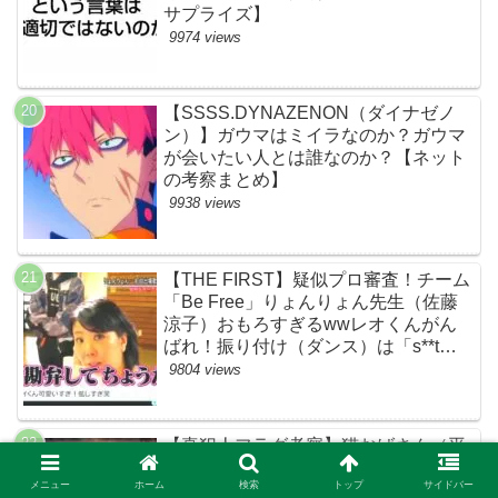
サプライズ】
9974 views
【SSSS.DYNAZENON（ダイナゼノ
ン）】ガウマはミイラなのか？ガウマ
が会いたい人とは誰なのか？【ネット
の考察まとめ】
9938 views
【THE FIRST】疑似プロ審査！チーム
「Be Free」りょんりょん先生（佐藤
涼子）おもろすぎるwwレオくんがん
ばれ！振り付け（ダンス）は「s**t
kingz」のOguri・Kazuki！豪華！【ネ
9804 views
ットのネタバレ感想考察評判評価まと
め・ザファースト・スッキリ・
BE:FIRST・ビーファースト】
【真犯人フラグ考察】猫おばさん（平
田敦子）が黒幕確定！？あやしい！
メニュー
ホーム
検索
トップ
サイドバー
【ネット・Twitterの考察ネタバレ感想