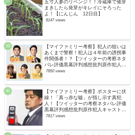
五寸人参のリベンジ！！冷蔵庫で催芽
まきしたら発芽がキレイにそろった
よ！【にんじん 12日目】
8147 views
【マイファミリー考察】犯人の狙いは
あくまで警察！犯人は４年前の誘拐事
件関係者！？【ツイッターの考察ネタ
バレ評価黒幕評判感想批判原作犯人キ
ャスト脚本あらすじ伏線まとめ】
7850 views
【マイファミリー考察】ポスターに伏
線！「真っ赤な嘘」が指し示す真犯
人！【ツイッターの考察ネタバレ評価
黒幕評判感想批判原作犯人キャスト脚
本あらすじ伏線まとめ・吉乃栄太郎】
7817 views