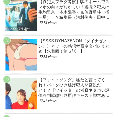
【真犯人フラグ考察】駅のホームでス
マホの向きがおかしい！盗撮？犯人は
生駒里奈（本木陽香）＆佐野勇斗（橘
一星）！？編集長（河村俊夫・田中哲
司説も？【ネット・ツイッターの考察
5374 views
ネタバレ感想評価評判あらすじ原作犯
人キャスト黒幕伏線まとめ】
【SSSS.DYNAZENON（ダイナゼノ
ン）】ネットの感想考察ネタバレまと
め【水着回！第５話！】
5353 views
【ファイトソング】嘘だと言ってく
れ！バイクひき逃げ犯人間宮説だ
と！？【ツイッターの考察ネタバレ評
価評判感想批判原作キャスト脚本あら
すじ伏線まとめ犯人黒幕・ドラマ・交
5341 views
通事故・間宮祥太朗・清原果耶・菊池
風磨】