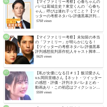
【マイファミリー考察】心春ちゃんの
パパは葛城圭史？東堂くんの「心春ち
ゃん」呼びは連れ子ってこと？【ツイ
ッターの考察ネタバレ評価黒幕評判感
想批判原作犯人キャスト脚本あらすじ
5768 views
伏線まとめ】
【マイファミリー考察】未知留の本当
の「ファミリー」が明らかになる！
【ツイッターの考察ネタバレ評価黒幕
評判感想批判原作犯人キャスト脚本あ
らすじ伏線まとめ】
5625 views
【私が女優になる日＃１】飯沼愛さん
v.s.岡田里穗さん【ネット・ツイッター
の感想・評価・評判ネタバレまとめ・
動画あり・この初恋はフィクションで
す・初恋Ｆ】
5599 views