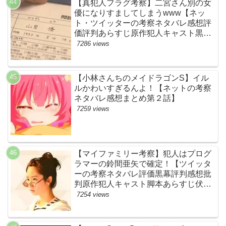
【真犯人フラグ考察】二宮さん別の女
優になりすましてしまうwww【ネッ
ト・ツイッターの考察ネタバレ感想評
価評判あらすじ原作犯人キャスト黒幕
伏線まとめ・山里亮太・蒼井優】
7286 views
【小林さんちのメイドラゴンS】イル
ルかわいすぎるんよ！【ネットの考察
ネタバレ感想まとめ第２話】
7259 views
【マイファミリー考察】犯人はプログ
ラマーの鈴間亜矢で確定！【ツイッタ
ーの考察ネタバレ評価黒幕評判感想批
判原作犯人キャスト脚本あらすじ伏線
まとめ・藤間爽子】
7254 views