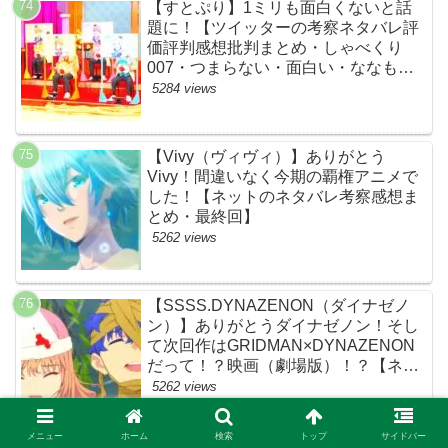
【すとぷり】1ミリも面白くないと話
題に！【ツイッターの考察ネタバレ評
価評判感想批判まとめ・しゃべくり
007・つまらない・面白い・ななも
り。・ジェル・さとみ・ころん・るぅ
5284 views
と・莉犬・すとろべりーぷりんす・ツ
イキャス】
【Vivy（ヴィヴィ）】ありがとう
Vivy！間違いなく今期の覇権アニメで
した！【ネットのネタバレ考察感想ま
とめ・最終回】
5262 views
【SSSS.DYNAZENON（ダイナゼノ
ン）】ありがとうダイナゼノン！そし
て次回作はGRIDMAN×DYNAZENON
だって！？映画（劇場版）！？【ネッ
トの考察ネタバレ感想まとめ・最終
5262 views
回】
メニュー
ホーム
検索
トップ
サイドバー