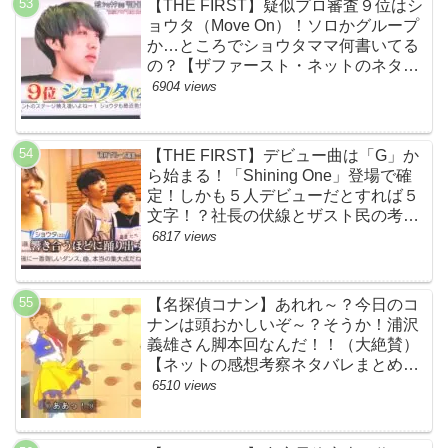
【THE FIRST】疑似プロ審査９位はシ
ョウタ（Move On）！ソロかグループ
か…ところでショウタママ何書いてる
の？【ザファースト・ネットのネタバ
レ感想考察まとめ・スッキリ・
6904 views
BE:FIRST・ビーファースト】
【THE FIRST】デビュー曲は「G」か
ら始まる！「Shining One」登場で確
定！しかも５人デビューだとすれば５
文字！？社長の伏線とザスト民の考察
すげーよ…鳥肌立ったわ…【シャイニ
6817 views
ングワン・スッキリ・ネットの感想ネ
タバレ考察まとめ・ザファースト・
BMSG・BE:FIRST・ビーファース
【名探偵コナン】あれれ～？今日のコ
ト】
ナンは頭おかしいぞ～？そうか！浦沢
義雄さん脚本回なんだ！！（大絶賛）
【ネットの感想考察ネタバレまとめ・
笑顔を消したアイドル】
6510 views