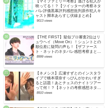
【マイファミリー考察】逃げる犯人が
映ってる！？【ツイッターの考察ネタ
バレ評価黒幕評判感想批判原作犯人キ
ャスト脚本あらすじ伏線まとめ】
9013 views
【THE FIRST】疑似プロ審査2位はリ
ュウヘイ（Move On）！シュントとの
順位差に疑問の声も！【ザファース
ト・ネットのネタバレ感想考察まと
め・スッキリ・BE:FIRST・ビーファ
8999 views
ースト】
【ネメシス】広瀬すずとのインスタラ
イブで橋本環奈すっぴんがかわいすぎ
ると話題！あとチェスのナイトツアー
って何！？【ネットの考察感想ネタバ
レまとめ【第９話】
8910 views