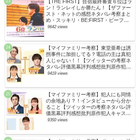
【THE FIRST】合宿最終審査６位はラ
ン！ランレイしか勝たん！【ザファー
スト・ネットの感想ネタバレ考察まと
め・スッキリ・BE:FIRST・ビーファ
ースト】
9642 views
【マイファミリー考察】東堂亜希は誘
拐事件に加担してる？電話の主は真犯
人じゃない！！【ツイッターの考察ネ
タバレ評価黒幕評判感想批判原作犯人
キャスト脚本あらすじ伏線まとめ】
9419 views
【マイファミリー考察】犯人にも同情
の余地あり？！インタビューから分か
ること【ツイッターの考察ネタバレ評
価黒幕評判感想批判原作犯人キャスト
脚本あらすじ伏線まとめ】
9350 views