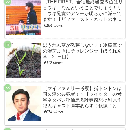
【THE FIRST】合宿最終審査５位はリ
ョウキ！なんということでしょう！リ
ョウキ兄貴のアンチが明らかに減って
ます！【ザファースト・ネットのネタ
バレ考察まとめ感想・スッキリ・
6184 views
BE:FIRST・ビーファースト・
RYOKI】
ほうれん草が発芽しない？！冷蔵庫で
の催芽まきにチャレンジ☆【ほうれん
草 21日目】
6112 views
【マイファミリー考察】指トントンは
阿久津の共犯者！？【ツイッターの考
察ネタバレ評価黒幕評判感想批判原作
犯人キャスト脚本あらすじ伏線まと
め・松本幸四郎】
6074 views