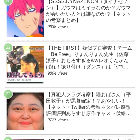
【SSSS.DYNAZENON（ダイナゼノ
ン）】ガウマはミイラなのか？ガウマ
が会いたい人とは誰なのか？【ネット
の考察まとめ】
9938 views
【THE FIRST】疑似プロ審査！チーム
「Be Free」りょんりょん先生（佐藤
涼子）おもろすぎるwwレオくんがん
ばれ！振り付け（ダンス）は「s**t
kingz」のOguri・Kazuki！豪華！【ネ
9804 views
ットのネタバレ感想考察評判評価まと
め・ザファースト・スッキリ・
BE:FIRST・ビーファースト】
【真犯人フラグ考察】猫おばさん（平
田敦子）が黒幕確定！？あやしい！
【ネット・Twitterの考察ネタバレ感想
評価評判あらすじ原作キャスト伏線ま
とめ】
9773 views