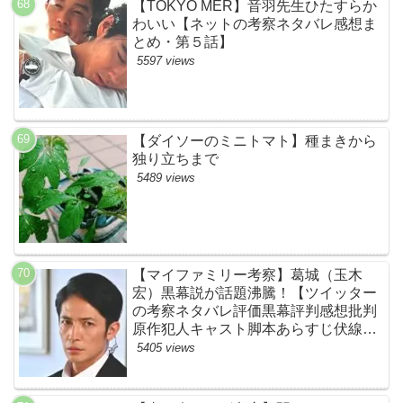
【TOKYO MER】音羽先生ひたすらか
わいい【ネットの考察ネタバレ感想ま
とめ・第５話】
5597 views
【ダイソーのミニトマト】種まきから
独り立ちまで
5489 views
【マイファミリー考察】葛城（玉木
宏）黒幕説が話題沸騰！【ツイッター
の考察ネタバレ評価黒幕評判感想批判
原作犯人キャスト脚本あらすじ伏線ま
とめ】
5405 views