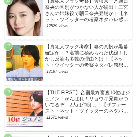
【真犯人フラグ考察】芳根京子と朝日
奈央の区別がつかない人が続出！二宮
さんの姉妹役で朝日奈央登場か！【ネ
ット・ツイッターの考察ネタバレ感想
評価評判あらすじ原作犯人キャスト黒
12529 views
幕伏線まとめ】
【真犯人フラグ考察】妻の真帆が黒幕
確定か！？名前に秘められた伏線！し
かし反論も多数の理由とは！【ネッ
ト・ツイッターの考察ネタバレ感想評
価評判あらすじ原作犯人キャスト黒幕
12197 views
伏線まとめ】
【THE FIRST】合宿最終審査10位はジ
ュノン！がんばれ！リョウキ兄貴がつ
いてるぞ！2人は仲良し！【ザファー
スト・ネット・ツイッターのネタバレ
考察まとめ感想評価評判・スッキリ・
11571 views
BE:FIRST・ビーファースト・
JUNON・RYOKI】