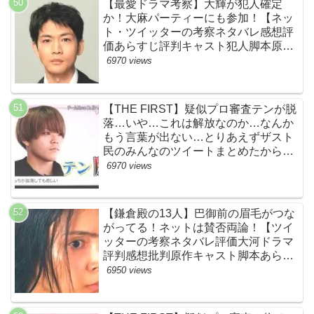
【最愛ドラマ考察】大輝が犯人確定
か！大麻パーティーにも参加！【ネッ
ト・ツイッターの考察ネタバレ感想評
価あらすじ評判キャスト犯人脚本原作
黒幕伏線まとめ・大ちゃん・梨央・加
6970 views
瀬さん・優・桑子・左利き・南京錠・
軍手】
【THE FIRST】疑似プロ審査テンが脱
落…いや…これは解放なのか…なんか
もう言葉が出ない…とりあえずザスト
民のみんなのツイートまとめたから見
て…【ザファースト・ネットのネタバ
6970 views
レ感想考察まとめ・スッキリ・
BE:FIRST・ビーファースト】
【鎌倉殿の13人】巴御前の眉毛がつな
がってる！ネットは賛否両論！【ツイ
ッターの考察ネタバレ評価大河ドラマ
評判感想批判原作キャスト脚本あらす
じ伏線まとめ犯人黒幕・秋元才加】
6950 views