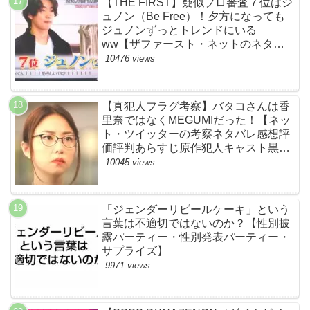
【THE FIRST】疑似プロ審査７位はジ
ュノン（Be Free）！夕方になっても
ジュノンずっとトレンドにいる
ww【ザファースト・ネットのネタバ
レ感想考察まとめ・スッキリ・
10476 views
BE:FIRST・ビーファースト】
【真犯人フラグ考察】バタコさんは香
里奈ではなくMEGUMIだった！【ネッ
ト・ツイッターの考察ネタバレ感想評
価評判あらすじ原作犯人キャスト黒幕
伏線まとめ】
10045 views
「ジェンダーリビールケーキ」という
言葉は不適切ではないのか？【性別披
露パーティー・性別発表パーティー・
サプライズ】
9971 views