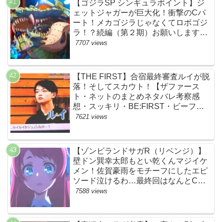
【ゴジラSP シンギュラポイント】ジ
ェットジャガーが巨大化！衝撃のCパ
ート！メカゴジラじゃなくてロボゴジ
ラ！？続編（第２期）お願いします！
【ネットの考察ネタバレ感想まとめ・
7707 views
最終回】
【THE FIRST】合宿最終審査ルイが脱
落！そしてスカウト！【ザファース
ト・ネットのまとめネタバレ考察感
想・スッキリ・BE:FIRST・ビーファ
ースト】
7621 views
【ゾンビランドサガR（リベンジ）】
壁ドン巽幸太郎もとい乾くんマジイケ
メン！佐賀豪雨をモチーフにしたエピ
ソード泣けるわ…最終回はなんとCM
なし27分ノンストップ放送！すごすぎ
7588 views
る！【ネットの感想ネタバレ考察まと
め・第11話・ゾンサガ】