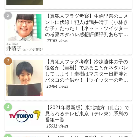
【真犯人フラグ考察】生駒里奈のコメ
ントに伏線！犯人は鴨井晴子（小林き
な子）だった！【ネット・ツイッター
の考察ネタバレ感想評価評判あらすじ
原作犯人キャスト黒幕伏線まとめ・鴨
20163 views
居晴子】
【真犯人フラグ考察】冷凍遺体の子の
役名が【圭樹】であることがネタバレ
してしまう！圭樹はマスター日野渉と
バタコの子供か！【ツイッターの考察
ネタバレ感想評価評判あらすじ原作犯
18494 views
人キャスト黒幕伏線まとめ】
【2021年最新版】東北地方（仙台）で
見られるテレビ東京（テレ東）系列の
番組一覧
15631 views