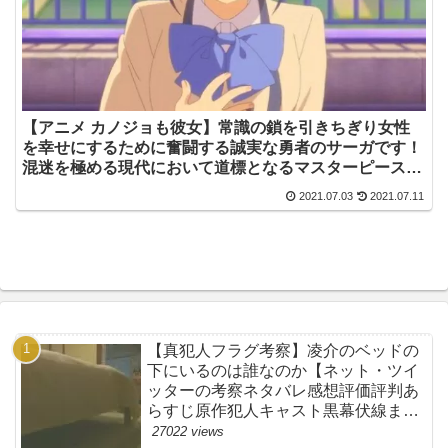
【アニメ カノジョも彼女】常識の鎖を引きちぎり女性
を幸せにするために奮闘する誠実な勇者のサーガです！
混迷を極める現代において道標となるマスターピース！
ぜひご視聴ください！【ネットのネタバレ考察感想まと
2021.07.03
2021.07.11
め・第１話（初回）・カノかの】
【真犯人フラグ考察】凌介のベッドの
下にいるのは誰なのか【ネット・ツイ
ッターの考察ネタバレ感想評価評判あ
らすじ原作犯人キャスト黒幕伏線まと
め】
27022 views