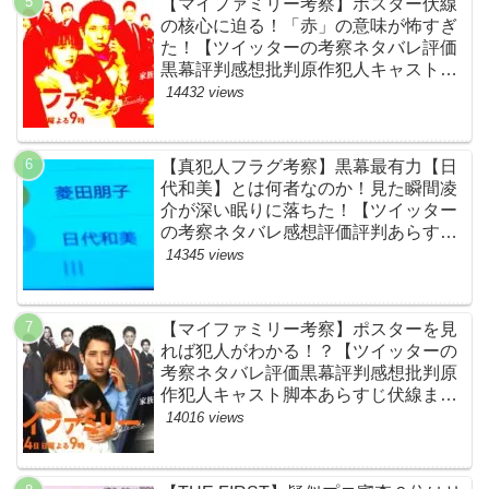
【マイファミリー考察】ポスター伏線
の核心に迫る！「赤」の意味が怖すぎ
た！【ツイッターの考察ネタバレ評価
黒幕評判感想批判原作犯人キャスト脚
本あらすじ伏線まとめ】
14432 views
【真犯人フラグ考察】黒幕最有力【日
代和美】とは何者なのか！見た瞬間凌
介が深い眠りに落ちた！【ツイッター
の考察ネタバレ感想評価評判あらすじ
原作犯人キャスト黒幕伏線まとめ】
14345 views
【マイファミリー考察】ポスターを見
れば犯人がわかる！？【ツイッターの
考察ネタバレ評価黒幕評判感想批判原
作犯人キャスト脚本あらすじ伏線まと
め】
14016 views