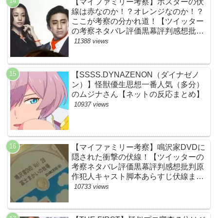
【マイファミリー考察】ポスターの伏
線は赤なのか！？オレンジなのか！？
ここが考察の分かれ道！【ツイッター
の考察ネタバレ評価黒幕評判感想批判
原作犯人キャスト脚本あらすじ伏線ま
11388 views
とめ】
【SSSS.DYNAZENON（ダイナゼノ
ン）】怪獣優生思想一番人気（多分）
のムジナさん【ネットの反応まとめ】
10937 views
【マイファミリー考察】鳴沢家DVDに
隠された衝撃の伏線！【ツイッターの
考察ネタバレ評価黒幕評判感想批判原
作犯人キャスト脚本あらすじ伏線まと
め】
10733 views