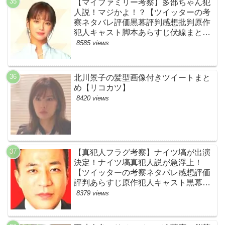
【マイファミリー考察】多部ちゃん犯
人説！マジかよ！？【ツイッターの考
察ネタバレ評価黒幕評判感想批判原作
犯人キャスト脚本あらすじ伏線まと
め・多部未華子】
8585 views
北川景子の髪型画像付きツイートまと
め【リコカツ】
8420 views
【真犯人フラグ考察】ナイツ塙が出演
決定！ナイツ塙真犯人説が急浮上！
【ツイッターの考察ネタバレ感想評価
評判あらすじ原作犯人キャスト黒幕伏
線まとめ】
8379 views