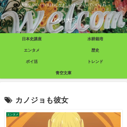
大学なんていうのはおこがましいけど学ぶっていいよね
パペリ大学
日本史講座
水耕栽培
エンタメ
歴史
ポイ活
トレンド
青空文庫
カノジョも彼女
エンタメ