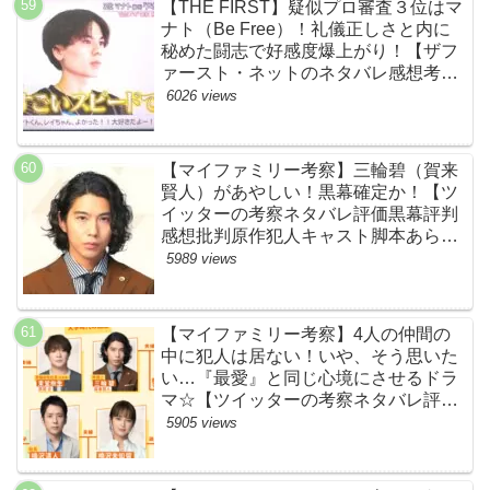
【THE FIRST】疑似プロ審査３位はマ
ナト（Be Free）！礼儀正しさと内に
秘めた闘志で好感度爆上がり！【ザフ
ァースト・ネットのネタバレ感想考察
まとめ・スッキリ・BE:FIRST・ビー
6026 views
ファースト】
【マイファミリー考察】三輪碧（賀来
賢人）があやしい！黒幕確定か！【ツ
イッターの考察ネタバレ評価黒幕評判
感想批判原作犯人キャスト脚本あらす
じ伏線まとめ】
5989 views
【マイファミリー考察】4人の仲間の
中に犯人は居ない！いや、そう思いた
い…『最愛』と同じ心境にさせるドラ
マ☆【ツイッターの考察ネタバレ評価
黒幕評判感想批判原作犯人キャスト脚
5905 views
本あらすじ伏線まとめ】