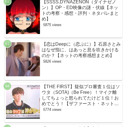
【SSSS.DYNAZENON（ダイナゼノ
ン）】OP・ED映像の謎・伏線【ネッ
トの考察・感想・評判・ネタバレまと
め】
5875 views
【恋はDeepに（恋ぷに）】石原さとみ
はなぜ指に、はあっと息を吹きかける
のか？【ネットの考察感想まとめ】
5826 views
【THE FIRST】疑似プロ審査１位はソ
ウタ（SOTA)（Be Free）！マイク離
してちょっと怒られてたけど１位！お
めでとう！【ザファースト・ネットの
ネタバレ感想考察まとめ・スッキリ・
5774 views
BE:FIRST・ビーファースト】