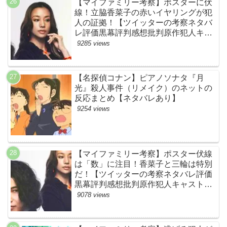
【マイファミリー考察】ポスターに伏
線！立脇香菜子の赤いイヤリングが犯
人の証拠！【ツイッターの考察ネタバ
レ評価黒幕評判感想批判原作犯人キャ
スト脚本あらすじ伏線まとめ・高橋メ
9285 views
アリージュン】
【名探偵コナン】ピアノソナタ『月
光』殺人事件（リメイク）のネットの
反応まとめ【ネタバレあり】
9254 views
【マイファミリー考察】ポスター伏線
は「数」に注目！香菜子と三輪は特別
だ！【ツイッターの考察ネタバレ評価
黒幕評判感想批判原作犯人キャスト脚
本あらすじ伏線まとめ】
9078 views