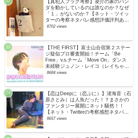
【真犯人フラグ考察】凌介の家のパン
ダを動かしているのは誰なのか？なぜ
「１」がないのか？【ネット・ツイッ
ターの考察ネタバレ感想評価評判あら
すじ原作犯人キャスト黒幕伏線まと
8702 views
め】
【THE FIRST】富士山合宿第２ステー
ジ疑似プロ審査開始！チーム「Be
Free」v.s.チーム「Move On」ダンス
未経験ジュノン・レイコ（レイちゃ
ん）頑張れ！ルイルイかわいすぎる
8684 views
ww【ネットのネタバレ感想考察まと
め・ザファースト・スッキリ・
BE:FIRST・ビーファースト】
【恋はDeepに（恋ぷに）】渚海音（石
原さとみ）は人魚だった！？まさかの
ファンタジー展開にネット騒然！！
【ネット・Twitterの考察感想ネタバレ
評価評判あらすじまとめ】
8657 views