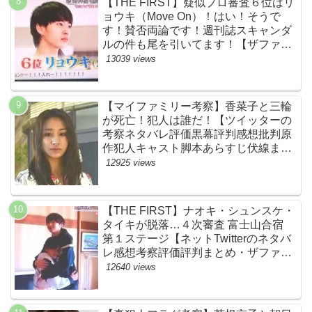
【THE FIRST】疑似プロ審査６位はリ
ョウキ（Move On）！はい！そうで
す！賛否両論です！週刊誌スキャンダ
ルの件も尾を引いてます！【ザファー
スト・ネットのネタバレ感想考察まと
13039 views
め・スッキリ・BE:FIRST・ビーファ
ースト】
【マイファミリー考察】香菜子と三輪
が死亡！犯人は誰だ！【ツイッターの
考察ネタバレ評価黒幕評判感想批判原
作犯人キャスト脚本あらすじ伏線まと
め】
12925 views
【THE FIRST】ナオキ・シュンスケ・
タイキが脱落…４次審査 富士山合宿
第１ステージ【ネットTwitterのネタバ
レ感想考察評価評判まとめ・ザファー
スト・スッキリ・BE:FIRST・ビーフ
12640 views
ァースト】