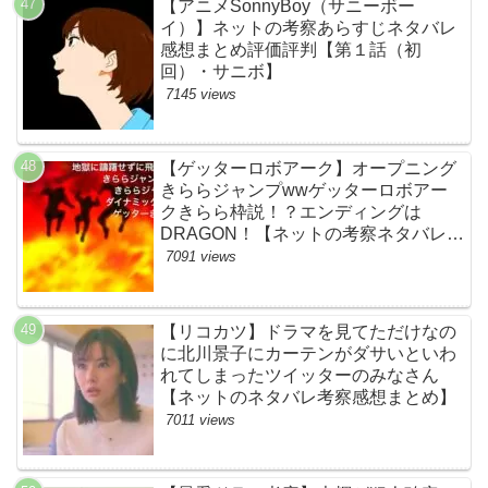
【アニメSonnyBoy（サニーボー
イ）】ネットの考察あらすじネタバレ
感想まとめ評価評判【第１話（初
回）・サニボ】
7145 views
【ゲッターロボアーク】オープニング
きららジャンプwwゲッターロボアー
クきらら枠説！？エンディングは
DRAGON！【ネットの考察ネタバレ感
想まとめ・第１話】
7091 views
【リコカツ】ドラマを見てただけなの
に北川景子にカーテンがダサいといわ
れてしまったツイッターのみなさん
【ネットのネタバレ考察感想まとめ】
7011 views