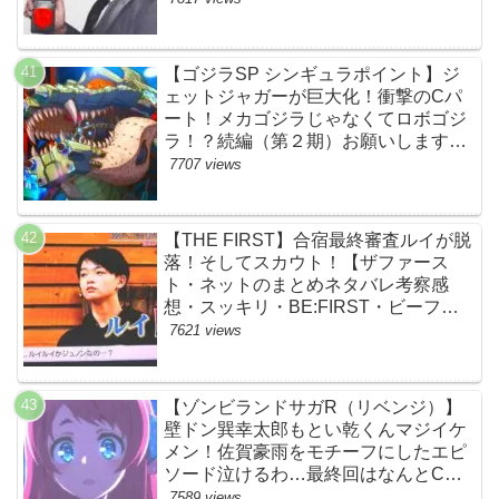
【ゴジラSP シンギュラポイント】ジ
ェットジャガーが巨大化！衝撃のCパ
ート！メカゴジラじゃなくてロボゴジ
ラ！？続編（第２期）お願いします！
【ネットの考察ネタバレ感想まとめ・
7707 views
最終回】
【THE FIRST】合宿最終審査ルイが脱
落！そしてスカウト！【ザファース
ト・ネットのまとめネタバレ考察感
想・スッキリ・BE:FIRST・ビーファ
ースト】
7621 views
【ゾンビランドサガR（リベンジ）】
壁ドン巽幸太郎もとい乾くんマジイケ
メン！佐賀豪雨をモチーフにしたエピ
ソード泣けるわ…最終回はなんとCM
なし27分ノンストップ放送！すごすぎ
7589 views