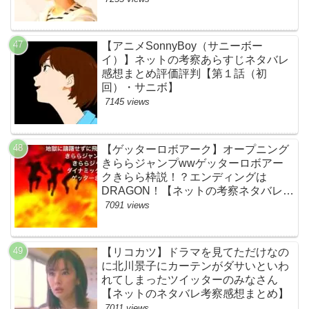
【アニメSonnyBoy（サニーボー
イ）】ネットの考察あらすじネタバレ
感想まとめ評価評判【第１話（初
回）・サニボ】
7145 views
【ゲッターロボアーク】オープニング
きららジャンプwwゲッターロボアー
クきらら枠説！？エンディングは
DRAGON！【ネットの考察ネタバレ感
想まとめ・第１話】
7091 views
【リコカツ】ドラマを見てただけなの
に北川景子にカーテンがダサいといわ
れてしまったツイッターのみなさん
【ネットのネタバレ考察感想まとめ】
7011 views