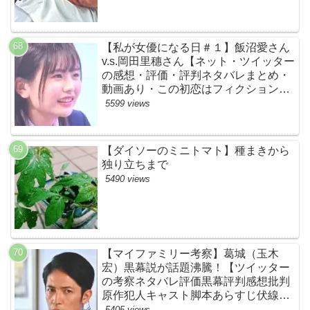
【私が女優になる日＃１】飯沼愛さん
v.s.岡田里穗さん【ネット・ツイッター
の感想・評価・評判ネタバレまとめ・
動画あり・この初恋はフィクションで
す・初恋Ｆ】
5599 views
【ダイソーのミニトマト】種まきから
独り立ちまで
5490 views
【マイファミリー考察】葛城（玉木
宏）黒幕説が話題沸騰！【ツイッター
の考察ネタバレ評価黒幕評判感想批判
原作犯人キャスト脚本あらすじ伏線ま
とめ】
5405 views