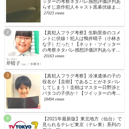
ッターの考察ネタバレ感想評価評判あ
らすじ原作犯人キャスト黒幕伏線まと
め】
27023 views
【真犯人フラグ考察】生駒里奈のコメ
ントに伏線！犯人は鴨井晴子（小林き
な子）だった！【ネット・ツイッター
の考察ネタバレ感想評価評判あらすじ
原作犯人キャスト黒幕伏線まとめ・鴨
20163 views
居晴子】
【真犯人フラグ考察】冷凍遺体の子の
役名が【圭樹】であることがネタバレ
してしまう！圭樹はマスター日野渉と
バタコの子供か！【ツイッターの考察
ネタバレ感想評価評判あらすじ原作犯
18494 views
人キャスト黒幕伏線まとめ】
【2021年最新版】東北地方（仙台）で
見られるテレビ東京（テレ東）系列の