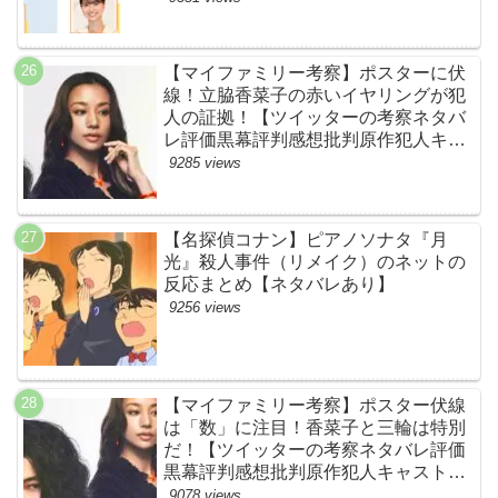
【マイファミリー考察】ポスターに伏
線！立脇香菜子の赤いイヤリングが犯
人の証拠！【ツイッターの考察ネタバ
レ評価黒幕評判感想批判原作犯人キャ
スト脚本あらすじ伏線まとめ・高橋メ
9285 views
アリージュン】
【名探偵コナン】ピアノソナタ『月
光』殺人事件（リメイク）のネットの
反応まとめ【ネタバレあり】
9256 views
【マイファミリー考察】ポスター伏線
は「数」に注目！香菜子と三輪は特別
だ！【ツイッターの考察ネタバレ評価
黒幕評判感想批判原作犯人キャスト脚
本あらすじ伏線まとめ】
9078 views