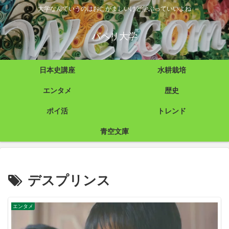
大学なんていうのはおこがましいけど学ぶっていいよね
パペリ大学
日本史講座
水耕栽培
エンタメ
歴史
ポイ活
トレンド
青空文庫
デスプリンス
エンタメ