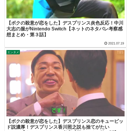
【ボクの殺意が恋をした】デスプリンス炎色反応！中川
大志の服がNintendo Switch【ネットのネタバレ考察感
想まとめ・第３話】
2021.07.19
エンタメ
【ボクの殺意が恋をした】デスプリンス恋のキューピッ
ド説濃厚！デスプリンス香川照之説も捨てがたい