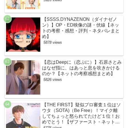
本あらすじ伏線まとめ】
【SSSS.DYNAZENON（ダイナゼノ
ン）】OP・ED映像の謎・伏線【ネッ
トの考察・感想・評判・ネタバレまと
め】
5878 views
【恋はDeepに（恋ぷに）】石原さとみ
はなぜ指に、はあっと息を吹きかける
のか？【ネットの考察感想まとめ】
5826 views
【THE FIRST】疑似プロ審査１位はソ
ウタ（SOTA)（Be Free）！マイク離
してちょっと怒られてたけど１位！お
めでとう！【ザファースト・ネットの
ネタバレ感想考察まとめ・スッキリ・
5775 views