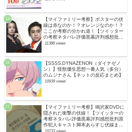
BE:FIRST・ビーファースト・
JUNON・RYOKI】
【マイファミリー考察】ポスターの伏
線は赤なのか！？オレンジなのか！？
ここが考察の分かれ道！【ツイッター
の考察ネタバレ評価黒幕評判感想批判
原作犯人キャスト脚本あらすじ伏線ま
11388 views
とめ】
【SSSS.DYNAZENON（ダイナゼノ
ン）】怪獣優生思想一番人気（多分）
のムジナさん【ネットの反応まとめ】
10939 views
【マイファミリー考察】鳴沢家DVDに
隠された衝撃の伏線！【ツイッターの
考察ネタバレ評価黒幕評判感想批判原
作犯人キャスト脚本あらすじ伏線まと
め】
10733 views