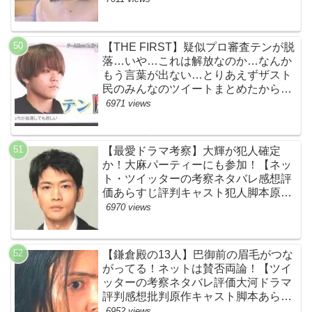
【THE FIRST】疑似プロ審査テンが脱
落…いや…これは解放なのか…なんか
もう言葉が出ない…とりあえずザスト
民のみんなのツイートまとめたから見
て…【ザファースト・ネットのネタバ
6971 views
レ感想考察まとめ・スッキリ・
BE:FIRST・ビーファースト】
【最愛ドラマ考察】大輝が犯人確定
か！大麻パーティーにも参加！【ネッ
ト・ツイッターの考察ネタバレ感想評
価あらすじ評判キャスト犯人脚本原作
黒幕伏線まとめ・大ちゃん・梨央・加
6970 views
瀬さん・優・桑子・左利き・南京錠・
軍手】
【鎌倉殿の13人】巴御前の眉毛がつな
がってる！ネットは賛否両論！【ツイ
ッターの考察ネタバレ評価大河ドラマ
評判感想批判原作キャスト脚本あらす
じ伏線まとめ犯人黒幕・秋元才加】
6952 views