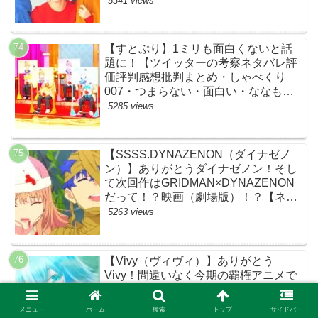
5341 views
通事故・間宮祥太朗・清原果耶・菊池
風磨】
【すとぷり】1ミリも面白くないと話
題に！【ツイッターの考察ネタバレ評
価評判感想批判まとめ・しゃべくり
007・つまらない・面白い・ななも
り。・ジェル・さとみ・ころん・るぅ
5285 views
と・莉犬・すとろべりーぷりんす・ツ
イキャス】
【SSSS.DYNAZENON（ダイナゼノ
ン）】ありがとうダイナゼノン！そし
て次回作はGRIDMAN×DYNAZENON
だって！？映画（劇場版）！？【ネッ
トの考察ネタバレ感想まとめ・最終
5263 views
回】
【Vivy（ヴィヴィ）】ありがとう
Vivy！間違いなく今期の覇権アニメで
した！【ネットのネタバレ考察感想ま
とめ・最終回】
メニュー
ホーム
検索
トップ
サイドバー