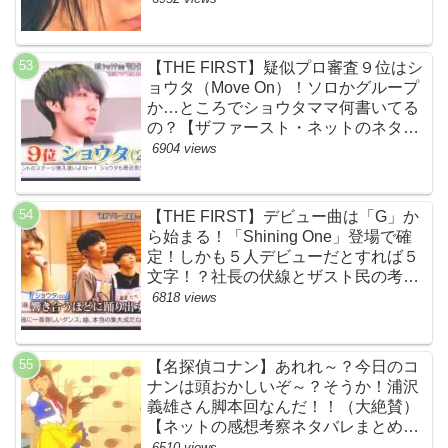
【THE FIRST】疑似プロ審査９位はシ
ョウタ（Move On）！ソロかグループ
か…ところでショウタママ何書いてる
の？【ザファースト・ネットのネタバ
レ感想考察まとめ・スッキリ・
6904 views
BE:FIRST・ビーファースト】
【THE FIRST】デビュー曲は「G」か
ら始まる！「Shining One」登場で確
定！しかも５人デビューだとすれば５
文字！？社長の伏線とザスト民の考察
すげーよ…鳥肌立ったわ…【シャイニ
6818 views
ングワン・スッキリ・ネットの感想ネ
タバレ考察まとめ・ザファースト・
BMSG・BE:FIRST・ビーファース
【名探偵コナン】あれれ～？今日のコ
ト】
ナンは頭おかしいぞ～？そうか！浦沢
義雄さん脚本回なんだ！！（大絶賛）
【ネットの感想考察ネタバレまとめ・
笑顔を消したアイドル】
6510 views