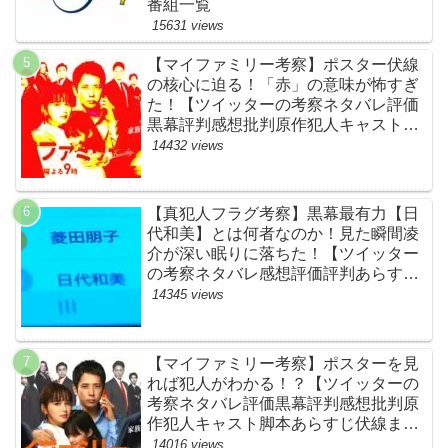
番組一覧
15631 views
【マイファミリー考察】ポスター伏線
の核心に迫る！「赤」の意味が怖すぎ
た！【ツイッターの考察ネタバレ評価
黒幕評判感想批判原作犯人キャスト脚
本あらすじ伏線まとめ】
14432 views
【真犯人フラグ考察】黒幕最有力【日
代和美】とは何者なのか！見た瞬間凌
介が深い眠りに落ちた！【ツイッター
の考察ネタバレ感想評価評判あらすじ
原作犯人キャスト黒幕伏線まとめ】
14345 views
【マイファミリー考察】ポスターを見
れば犯人がわかる！？【ツイッターの
考察ネタバレ評価黒幕評判感想批判原
作犯人キャスト脚本あらすじ伏線まと
め】
14016 views