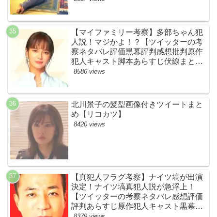
【マイファミリー考察】多部ちゃん犯
人説！マジかよ！？【ツイッターの考
察ネタバレ評価黒幕評判感想批判原作
犯人キャスト脚本あらすじ伏線まと
め・多部未華子】
8586 views
北川景子の髪型画像付きツイートまと
め【リコカツ】
8420 views
【真犯人フラグ考察】ナイツ塙が出演
決定！ナイツ塙真犯人説が急浮上！
【ツイッターの考察ネタバレ感想評価
評判あらすじ原作犯人キャスト黒幕伏
線まとめ】
8379 views