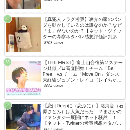
【真犯人フラグ考察】凌介の家のパン
ダを動かしているのは誰なのか？なぜ
「１」がないのか？【ネット・ツイッ
ターの考察ネタバレ感想評価評判あら
すじ原作犯人キャスト黒幕伏線まと
8703 views
め】
【THE FIRST】富士山合宿第２ステー
ジ疑似プロ審査開始！チーム「Be
Free」v.s.チーム「Move On」ダンス
未経験ジュノン・レイコ（レイちゃ
ん）頑張れ！ルイルイかわいすぎる
8684 views
ww【ネットのネタバレ感想考察まと
め・ザファースト・スッキリ・
BE:FIRST・ビーファースト】
【恋はDeepに（恋ぷに）】渚海音（石
原さとみ）は人魚だった！？まさかの
ファンタジー展開にネット騒然！！
【ネット・Twitterの考察感想ネタバレ
評価評判あらすじまとめ】
8657 views