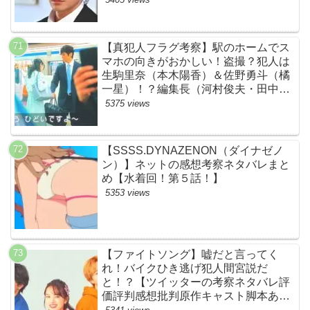
【真犯人フラグ考察】駅のホームでス
マホの向きがおかしい！盗撮？犯人は
生駒里奈（本木陽香）＆佐野勇斗（橘
一星）！？編集長（河村俊夫・田中哲
司説も？【ネット・ツイッターの考察
5375 views
ネタバレ感想評価評判あらすじ原作犯
人キャスト黒幕伏線まとめ】
【SSSS.DYNAZENON（ダイナゼノ
ン）】ネットの感想考察ネタバレまと
め【水着回！第５話！】
5353 views
【ファイトソング】嘘だと言ってく
れ！バイクひき逃げ犯人間宮説だ
と！？【ツイッターの考察ネタバレ評
価評判感想批判原作キャスト脚本あら
すじ伏線まとめ犯人黒幕・ドラマ・交