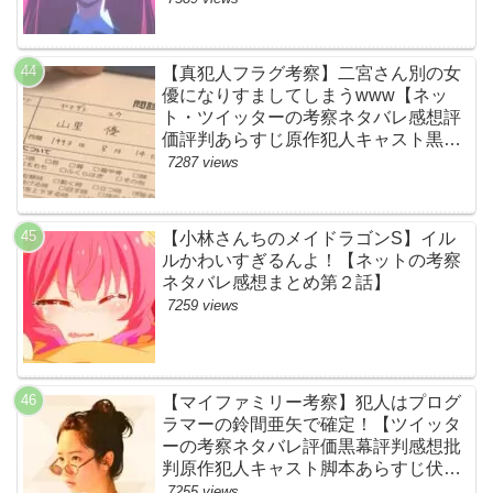
る！【ネットの感想ネタバレ考察まと
め・第11話・ゾンサガ】
【真犯人フラグ考察】二宮さん別の女
優になりすましてしまうwww【ネッ
ト・ツイッターの考察ネタバレ感想評
価評判あらすじ原作犯人キャスト黒幕
伏線まとめ・山里亮太・蒼井優】
7287 views
【小林さんちのメイドラゴンS】イル
ルかわいすぎるんよ！【ネットの考察
ネタバレ感想まとめ第２話】
7259 views
【マイファミリー考察】犯人はプログ
ラマーの鈴間亜矢で確定！【ツイッタ
ーの考察ネタバレ評価黒幕評判感想批
判原作犯人キャスト脚本あらすじ伏線
まとめ・藤間爽子】
7255 views