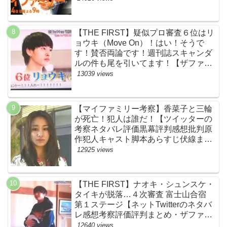
【THE FIRST】疑似プロ審査６位はリ
ョウキ（Move On）！はい！そうで
す！賛否両論です！週刊誌スキャンダ
ルの件も尾を引いてます！【ザファー
スト・ネットのネタバレ感想考察まと
13039 views
め・スッキリ・BE:FIRST・ビーファ
ースト】
【マイファミリー考察】香菜子と三輪
が死亡！犯人は誰だ！【ツイッターの
考察ネタバレ評価黒幕評判感想批判原
作犯人キャスト脚本あらすじ伏線まと
め】
12925 views
【THE FIRST】ナオキ・シュンスケ・
タイキが脱落…４次審査 富士山合宿
第１ステージ【ネットTwitterのネタバ
レ感想考察評価評判まとめ・ザファー
スト・スッキリ・BE:FIRST・ビーフ
12640 views