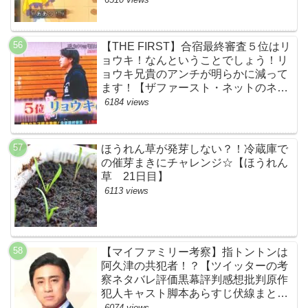
【THE FIRST】合宿最終審査５位はリ
ョウキ！なんということでしょう！リ
ョウキ兄貴のアンチが明らかに減って
ます！【ザファースト・ネットのネタ
バレ考察まとめ感想・スッキリ・
6184 views
BE:FIRST・ビーファースト・
RYOKI】
ほうれん草が発芽しない？！冷蔵庫で
の催芽まきにチャレンジ☆【ほうれん
草 21日目】
6113 views
【マイファミリー考察】指トントンは
阿久津の共犯者！？【ツイッターの考
察ネタバレ評価黒幕評判感想批判原作
犯人キャスト脚本あらすじ伏線まと
め・松本幸四郎】
6074 views