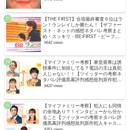
【THE FIRST】合宿最終審査６位はラ
ン！ランレイしか勝たん！【ザファー
スト・ネットの感想ネタバレ考察まと
め・スッキリ・BE:FIRST・ビーファ
ースト】
9642 views
【マイファミリー考察】東堂亜希は誘
拐事件に加担してる？電話の主は真犯
人じゃない！！【ツイッターの考察ネ
タバレ評価黒幕評判感想批判原作犯人
キャスト脚本あらすじ伏線まとめ】
9420 views
【マイファミリー考察】犯人にも同情
の余地あり？！インタビューから分か
ること【ツイッターの考察ネタバレ評
価黒幕評判感想批判原作犯人キャスト
脚本あらすじ伏線まとめ】
9351 views