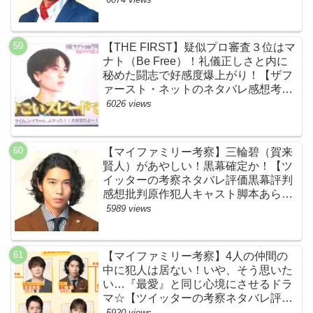
【THE FIRST】疑似プロ審査３位はマ
ナト（Be Free）！礼儀正しさと内に
秘めた闘志で好感度爆上がり！【ザフ
ァースト・ネットのネタバレ感想考察
まとめ・スッキリ・BE:FIRST・ビー
6026 views
ファースト】
【マイファミリー考察】三輪碧（賀来
賢人）があやしい！黒幕確定か！【ツ
イッターの考察ネタバレ評価黒幕評判
感想批判原作犯人キャスト脚本あらす
じ伏線まとめ】
5989 views
【マイファミリー考察】4人の仲間の
中に犯人は居ない！いや、そう思いた
い…『最愛』と同じ心境にさせるドラ
マ☆【ツイッターの考察ネタバレ評価
黒幕評判感想批判原作犯人キャスト脚
5920 views