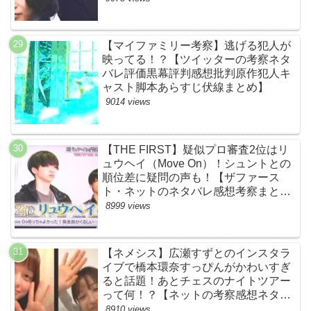
【マイファミリー考察】逃げる犯人が
映ってる！？【ツイッターの考察ネタ
バレ評価黒幕評判感想批判原作犯人キ
ャスト脚本あらすじ伏線まとめ】
9014 views
【THE FIRST】疑似プロ審査2位はリ
ュウヘイ（Move On）！シュントとの
順位差に疑問の声も！【ザファース
ト・ネットのネタバレ感想考察まと
め・スッキリ・BE:FIRST・ビーファ
8999 views
ースト】
【ネメシス】広瀬すずとのインスタラ
イブで橋本環奈すっぴんがかわいすぎ
ると話題！あとチェスのナイトツアー
って何！？【ネットの考察感想ネタバ
レまとめ【第９話】
8910 views