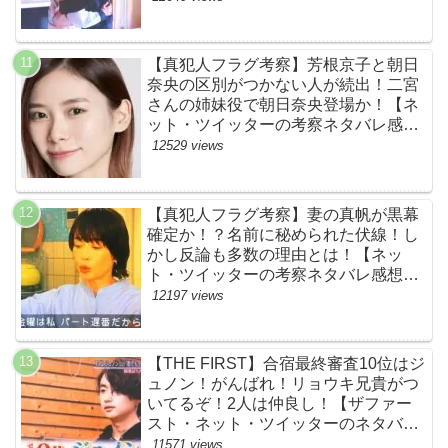
ァースト】
【真犯人フラグ考察】芳根京子と朝日
奈央の区別がつかない人が続出！二宮
さんの姉妹役で朝日奈央登場か！【ネ
ット・ツイッターの考察ネタバレ感想
評価評判あらすじ原作犯人キャスト黒
12529 views
幕伏線まとめ】
【真犯人フラグ考察】妻の真帆が黒幕
確定か！？名前に秘められた伏線！し
かし反論も多数の理由とは！【ネッ
ト・ツイッターの考察ネタバレ感想評
価評判あらすじ原作犯人キャスト黒幕
12197 views
伏線まとめ】
【THE FIRST】合宿最終審査10位はジ
ュノン！がんばれ！リョウキ兄貴がつ
いてるぞ！2人は仲良し！【ザファー
スト・ネット・ツイッターのネタバレ
考察まとめ感想評価評判・スッキリ・
11571 views