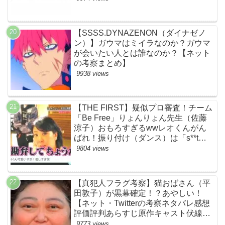
【SSSS.DYNAZENON（ダイナゼノ
ン）】ガウマはミイラなのか？ガウマ
が会いたい人とは誰なのか？【ネット
の考察まとめ】
9938 views
【THE FIRST】疑似プロ審査！チーム
「Be Free」りょんりょん先生（佐藤
涼子）おもろすぎるwwレオくんがん
ばれ！振り付け（ダンス）は「s**t
kingz」のOguri・Kazuki！豪華！【ネ
9804 views
ットのネタバレ感想考察評判評価まと
め・ザファースト・スッキリ・
BE:FIRST・ビーファースト】
【真犯人フラグ考察】猫おばさん（平
田敦子）が黒幕確定！？あやしい！
【ネット・Twitterの考察ネタバレ感想
評価評判あらすじ原作キャスト伏線ま
とめ】
9773 views