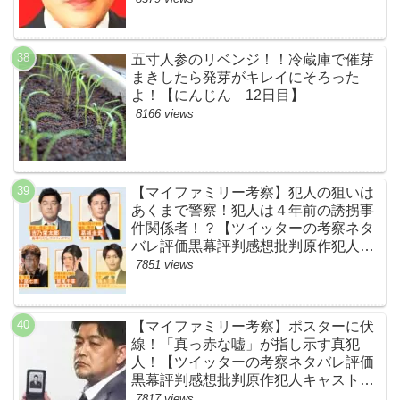
五寸人参のリベンジ！！冷蔵庫で催芽
まきしたら発芽がキレイにそろった
よ！【にんじん 12日目】
8166 views
【マイファミリー考察】犯人の狙いは
あくまで警察！犯人は４年前の誘拐事
件関係者！？【ツイッターの考察ネタ
バレ評価黒幕評判感想批判原作犯人キ
ャスト脚本あらすじ伏線まとめ】
7851 views
【マイファミリー考察】ポスターに伏
線！「真っ赤な嘘」が指し示す真犯
人！【ツイッターの考察ネタバレ評価
黒幕評判感想批判原作犯人キャスト脚
本あらすじ伏線まとめ・吉乃栄太郎】
7817 views