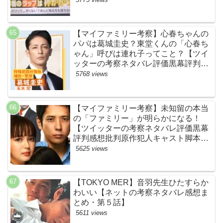
BE:FIRST・ビーファースト】
【マイファミリー考察】心春ちゃんの
パパは葛城圭史？東堂くんの「心春ち
ゃん」呼びは連れ子ってこと？【ツイ
ッターの考察ネタバレ評価黒幕評判感
想批判原作犯人キャスト脚本あらすじ
5768 views
伏線まとめ】
【マイファミリー考察】未知留の本当
の「ファミリー」が明らかになる！
【ツイッターの考察ネタバレ評価黒幕
評判感想批判原作犯人キャスト脚本あ
らすじ伏線まとめ】
5625 views
【TOKYO MER】音羽先生ひたすらか
わいい【ネットの考察ネタバレ感想ま
とめ・第５話】
5611 views