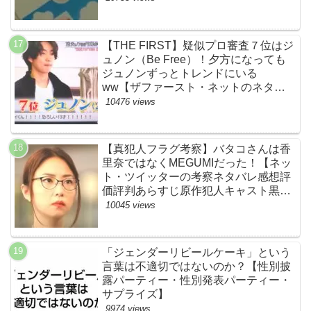
【THE FIRST】疑似プロ審査７位はジ
ュノン（Be Free）！夕方になっても
ジュノンずっとトレンドにいる
ww【ザファースト・ネットのネタバ
レ感想考察まとめ・スッキリ・
10476 views
BE:FIRST・ビーファースト】
【真犯人フラグ考察】バタコさんは香
里奈ではなくMEGUMIだった！【ネッ
ト・ツイッターの考察ネタバレ感想評
価評判あらすじ原作犯人キャスト黒幕
伏線まとめ】
10045 views
「ジェンダーリビールケーキ」という
言葉は不適切ではないのか？【性別披
露パーティー・性別発表パーティー・
サプライズ】
9974 views