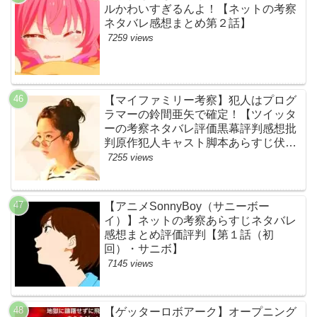
ルかわいすぎるんよ！【ネットの考察
ネタバレ感想まとめ第２話】
7259 views
【マイファミリー考察】犯人はプログ
ラマーの鈴間亜矢で確定！【ツイッタ
ーの考察ネタバレ評価黒幕評判感想批
判原作犯人キャスト脚本あらすじ伏線
まとめ・藤間爽子】
7255 views
【アニメSonnyBoy（サニーボー
イ）】ネットの考察あらすじネタバレ
感想まとめ評価評判【第１話（初
回）・サニボ】
7145 views
【ゲッターロボアーク】オープニング