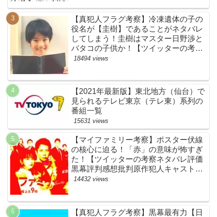
【真犯人フラグ考察】冷凍遺体の子の
役名が【圭樹】であることがネタバレ
してしまう！圭樹はマスター日野渉と
バタコの子供か！【ツイッターの考察
ネタバレ感想評価評判あらすじ原作犯
18494 views
人キャスト黒幕伏線まとめ】
【2021年最新版】東北地方（仙台）で
見られるテレビ東京（テレ東）系列の
番組一覧
15631 views
【マイファミリー考察】ポスター伏線
の核心に迫る！「赤」の意味が怖すぎ
た！【ツイッターの考察ネタバレ評価
黒幕評判感想批判原作犯人キャスト脚
本あらすじ伏線まとめ】
14432 views
【真犯人フラグ考察】黒幕最有力【日