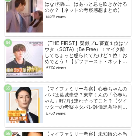
はなぜ指に、はあっと息を吹きかける
のか？【ネットの考察感想まとめ】
5826 views
【THE FIRST】疑似プロ審査１位はソ
ウタ（SOTA)（Be Free）！マイク離
してちょっと怒られてたけど１位！お
めでとう！【ザファースト・ネットの
ネタバレ感想考察まとめ・スッキリ・
5774 views
BE:FIRST・ビーファースト】
【マイファミリー考察】心春ちゃんの
パパは葛城圭史？東堂くんの「心春ち
ゃん」呼びは連れ子ってこと？【ツイ
ッターの考察ネタバレ評価黒幕評判感
想批判原作犯人キャスト脚本あらすじ
5768 views
伏線まとめ】
【マイファミリー考察】未知留の本当