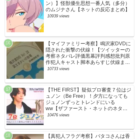
ン）】怪獣優生思想一番人気（多分）
のムジナさん【ネットの反応まとめ】
10939 views
【マイファミリー考察】鳴沢家DVDに
隠された衝撃の伏線！【ツイッターの
考察ネタバレ評価黒幕評判感想批判原
作犯人キャスト脚本あらすじ伏線まと
め】
10733 views
【THE FIRST】疑似プロ審査７位はジ
ュノン（Be Free）！夕方になっても
ジュノンずっとトレンドにいる
ww【ザファースト・ネットのネタバ
レ感想考察まとめ・スッキリ・
10476 views
BE:FIRST・ビーファースト】
【真犯人フラグ考察】バタコさんは香