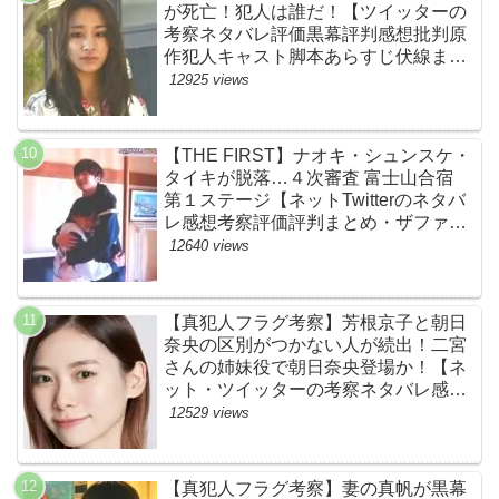
が死亡！犯人は誰だ！【ツイッターの
考察ネタバレ評価黒幕評判感想批判原
作犯人キャスト脚本あらすじ伏線まと
め】
12925 views
【THE FIRST】ナオキ・シュンスケ・
タイキが脱落…４次審査 富士山合宿
第１ステージ【ネットTwitterのネタバ
レ感想考察評価評判まとめ・ザファー
スト・スッキリ・BE:FIRST・ビーフ
12640 views
ァースト】
【真犯人フラグ考察】芳根京子と朝日
奈央の区別がつかない人が続出！二宮
さんの姉妹役で朝日奈央登場か！【ネ
ット・ツイッターの考察ネタバレ感想
評価評判あらすじ原作犯人キャスト黒
12529 views
幕伏線まとめ】
【真犯人フラグ考察】妻の真帆が黒幕