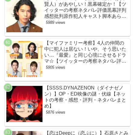
賢人）があやしい！黒幕確定か！【ツ
イッターの考察ネタバレ評価黒幕評判
感想批判原作犯人キャスト脚本あらす
じ伏線まとめ】
5989 views
【マイファミリー考察】4人の仲間の
中に犯人は居ない！いや、そう思いた
い…『最愛』と同じ心境にさせるドラ
マ☆【ツイッターの考察ネタバレ評価
黒幕評判感想批判原作犯人キャスト脚
5905 views
本あらすじ伏線まとめ】
【SSSS.DYNAZENON（ダイナゼノ
ン）】OP・ED映像の謎・伏線【ネッ
トの考察・感想・評判・ネタバレまと
め】
5876 views
【恋はDeepに（恋ぷに）】石原さとみ