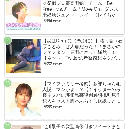
ジ疑似プロ審査開始！チーム「Be
Free」v.s.チーム「Move On」ダンス
未経験ジュノン・レイコ（レイちゃ
ん）頑張れ！ルイルイかわいすぎる
8684 views
ww【ネットのネタバレ感想考察まと
め・ザファースト・スッキリ・
BE:FIRST・ビーファースト】
【恋はDeepに（恋ぷに）】渚海音（石
原さとみ）は人魚だった！？まさかの
ファンタジー展開にネット騒然！！
【ネット・Twitterの考察感想ネタバレ
評価評判あらすじまとめ】
8657 views
【マイファミリー考察】多部ちゃん犯
人説！マジかよ！？【ツイッターの考
察ネタバレ評価黒幕評判感想批判原作
犯人キャスト脚本あらすじ伏線まと
め・多部未華子】
8585 views
北川景子の髪型画像付きツイートまと