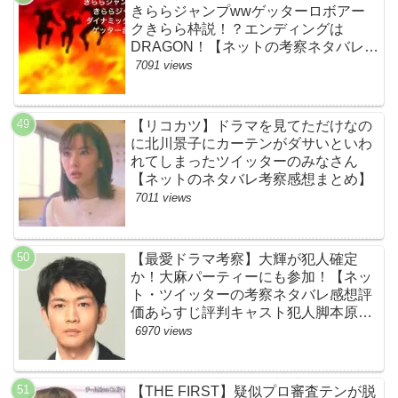
きららジャンプwwゲッターロボアー
クきらら枠説！？エンディングは
DRAGON！【ネットの考察ネタバレ感
想まとめ・第１話】
7091 views
【リコカツ】ドラマを見てただけなの
に北川景子にカーテンがダサいといわ
れてしまったツイッターのみなさん
【ネットのネタバレ考察感想まとめ】
7011 views
【最愛ドラマ考察】大輝が犯人確定
か！大麻パーティーにも参加！【ネッ
ト・ツイッターの考察ネタバレ感想評
価あらすじ評判キャスト犯人脚本原作
黒幕伏線まとめ・大ちゃん・梨央・加
6970 views
瀬さん・優・桑子・左利き・南京錠・
軍手】
【THE FIRST】疑似プロ審査テンが脱