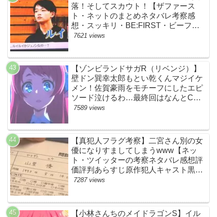
落！そしてスカウト！【ザファース
ト・ネットのまとめネタバレ考察感
想・スッキリ・BE:FIRST・ビーファ
ースト】
7621 views
【ゾンビランドサガR（リベンジ）】
壁ドン巽幸太郎もとい乾くんマジイケ
メン！佐賀豪雨をモチーフにしたエピ
ソード泣けるわ…最終回はなんとCM
なし27分ノンストップ放送！すごすぎ
7589 views
る！【ネットの感想ネタバレ考察まと
め・第11話・ゾンサガ】
【真犯人フラグ考察】二宮さん別の女
優になりすましてしまうwww【ネッ
ト・ツイッターの考察ネタバレ感想評
価評判あらすじ原作犯人キャスト黒幕
伏線まとめ・山里亮太・蒼井優】
7287 views
【小林さんちのメイドラゴンS】イル