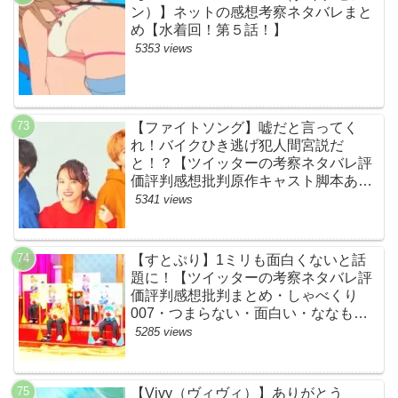
ン）】ネットの感想考察ネタバレまと
め【水着回！第５話！】
5353 views
【ファイトソング】嘘だと言ってく
れ！バイクひき逃げ犯人間宮説だ
と！？【ツイッターの考察ネタバレ評
価評判感想批判原作キャスト脚本あら
すじ伏線まとめ犯人黒幕・ドラマ・交
5341 views
通事故・間宮祥太朗・清原果耶・菊池
風磨】
【すとぷり】1ミリも面白くないと話
題に！【ツイッターの考察ネタバレ評
価評判感想批判まとめ・しゃべくり
007・つまらない・面白い・ななも
り。・ジェル・さとみ・ころん・るぅ
5285 views
と・莉犬・すとろべりーぷりんす・ツ
イキャス】
【Vivy（ヴィヴィ）】ありがとう