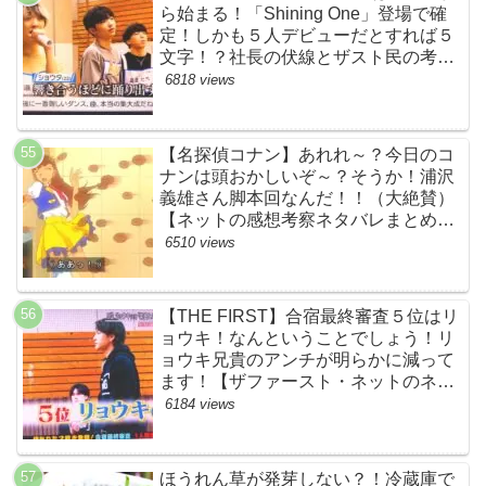
ら始まる！「Shining One」登場で確
定！しかも５人デビューだとすれば５
文字！？社長の伏線とザスト民の考察
すげーよ…鳥肌立ったわ…【シャイニ
6818 views
ングワン・スッキリ・ネットの感想ネ
タバレ考察まとめ・ザファースト・
BMSG・BE:FIRST・ビーファース
【名探偵コナン】あれれ～？今日のコ
ト】
ナンは頭おかしいぞ～？そうか！浦沢
義雄さん脚本回なんだ！！（大絶賛）
【ネットの感想考察ネタバレまとめ・
笑顔を消したアイドル】
6510 views
【THE FIRST】合宿最終審査５位はリ
ョウキ！なんということでしょう！リ
ョウキ兄貴のアンチが明らかに減って
ます！【ザファースト・ネットのネタ
バレ考察まとめ感想・スッキリ・
6184 views
BE:FIRST・ビーファースト・
RYOKI】
ほうれん草が発芽しない？！冷蔵庫で