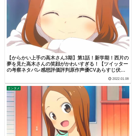
【からかい上手の高木さん3期】第1話！新学期！西片の
夢を見た高木さんの笑顔がかわいすぎる！【ツイッター
の考察ネタバレ感想評価評判原作声優CVあらすじ伏線
脚本批判まとめ】
2022.01.08
エンタメ