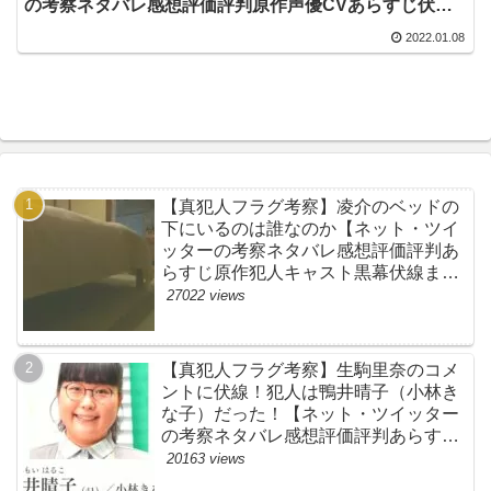
の考察ネタバレ感想評価評判原作声優CVあらすじ伏線
脚本批判まとめ】
2022.01.08
【真犯人フラグ考察】凌介のベッドの
下にいるのは誰なのか【ネット・ツイ
ッターの考察ネタバレ感想評価評判あ
らすじ原作犯人キャスト黒幕伏線まと
め】
27022 views
【真犯人フラグ考察】生駒里奈のコメ
ントに伏線！犯人は鴨井晴子（小林き
な子）だった！【ネット・ツイッター
の考察ネタバレ感想評価評判あらすじ
原作犯人キャスト黒幕伏線まとめ・鴨
20163 views
居晴子】