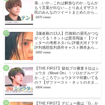
落…いや…これは解放なのか…なんか
もう言葉が出ない…とりあえずザスト
民のみんなのツイートまとめたから見
て…【ザファースト・ネットのネタバ
6970 views
レ感想考察まとめ・スッキリ・
BE:FIRST・ビーファースト】
【鎌倉殿の13人】巴御前の眉毛がつな
がってる！ネットは賛否両論！【ツイ
ッターの考察ネタバレ評価大河ドラマ
評判感想批判原作キャスト脚本あらす
じ伏線まとめ犯人黒幕・秋元才加】
6950 views
【THE FIRST】疑似プロ審査９位はシ
ョウタ（Move On）！ソロかグループ
か…ところでショウタママ何書いてる
の？【ザファースト・ネットのネタバ
レ感想考察まとめ・スッキリ・
6904 views
BE:FIRST・ビーファースト】
【THE FIRST】デビュー曲は「G」か