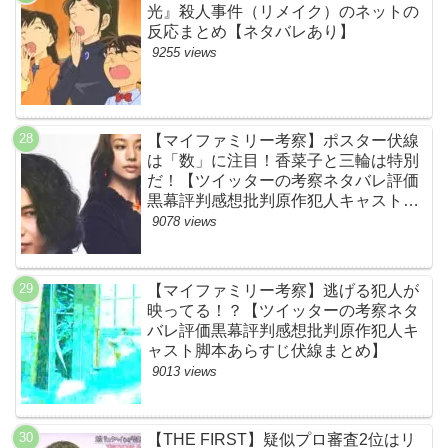
光』殺人事件（リメイク）のネットの
反応まとめ【ネタバレあり】
9255 views
【マイファミリー考察】ポスター伏線
は「数」に注目！香菜子と三輪は特別
だ！【ツイッターの考察ネタバレ評価
黒幕評判感想批判原作犯人キャスト脚
本あらすじ伏線まとめ】
9078 views
【マイファミリー考察】逃げる犯人が
映ってる！？【ツイッターの考察ネタ
バレ評価黒幕評判感想批判原作犯人キ
ャスト脚本あらすじ伏線まとめ】
9013 views
【THE FIRST】疑似プロ審査2位はリ