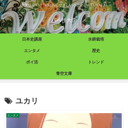
大学なんていうのはおこがましいけど学ぶっていいよね
パペリ大学
日本史講座
水耕栽培
エンタメ
歴史
ポイ活
トレンド
青空文庫
ユカリ
エンタメ