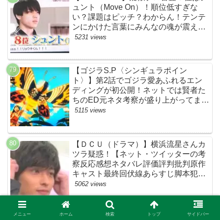
ュント（Move On）！順位低すぎな
い？課題はピッチ？わからん！テンテ
ンにかけた言葉にみんなの魂が震えて
ます…【ザファースト・ネットのネタ
5231 views
バレ感想考察まとめ・スッキリ・
BE:FIRST・ビーファースト】
【ゴジラS.P〈シンギュラポイン
ト〉】第2話でゴジラ愛あふれるエン
ディングが初公開！ネットでは賢者た
ちのED元ネタ考察が盛り上がってま
す！モスラやメカゴジラ（機龍）も登
5115 views
場！【ネットTwitterの考察・評判・評
価・感想・ネタバレまとめ】
【ＤＣＵ（ドラマ）】横浜流星さんカ
ツラ疑惑！【ネット・ツイッターの考
察反応感想ネタバレ評価評判批判原作
キャスト最終回伏線あらすじ脚本犯人
黒幕まとめ・着飾る恋には理由があっ
5062 views
て・ウィッグ】
メニュー
ホーム
検索
トップ
サイドバー
【着飾る恋には理由があって】「冷蔵