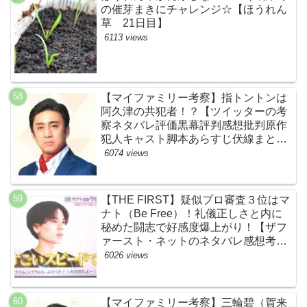
の催芽まきにチャレンジ☆【ほうれん
草 21日目】
6113 views
【マイファミリー考察】指トントンは
阿久津の共犯者！？【ツイッターの考
察ネタバレ評価黒幕評判感想批判原作
犯人キャスト脚本あらすじ伏線まと
め・松本幸四郎】
6074 views
【THE FIRST】疑似プロ審査３位はマ
ナト（Be Free）！礼儀正しさと内に
秘めた闘志で好感度爆上がり！【ザフ
ァースト・ネットのネタバレ感想考察
まとめ・スッキリ・BE:FIRST・ビー
6026 views
ファースト】
【マイファミリー考察】三輪碧（賀来