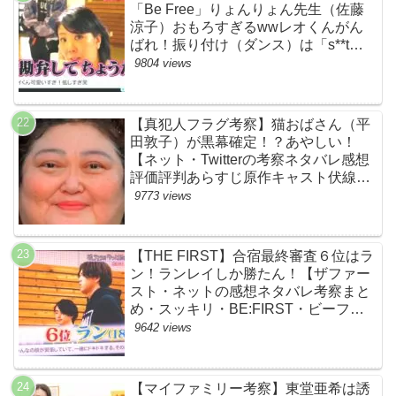
「Be Free」りょんりょん先生（佐藤
涼子）おもろすぎるwwレオくんがん
ばれ！振り付け（ダンス）は「s**t
kingz」のOguri・Kazuki！豪華！【ネ
9804 views
ットのネタバレ感想考察評判評価まと
め・ザファースト・スッキリ・
BE:FIRST・ビーファースト】
【真犯人フラグ考察】猫おばさん（平
田敦子）が黒幕確定！？あやしい！
【ネット・Twitterの考察ネタバレ感想
評価評判あらすじ原作キャスト伏線ま
とめ】
9773 views
【THE FIRST】合宿最終審査６位はラ
ン！ランレイしか勝たん！【ザファー
スト・ネットの感想ネタバレ考察まと
め・スッキリ・BE:FIRST・ビーファ
ースト】
9642 views
【マイファミリー考察】東堂亜希は誘