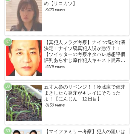
め【リコカツ】
8420 views
【真犯人フラグ考察】ナイツ塙が出演
決定！ナイツ塙真犯人説が急浮上！
【ツイッターの考察ネタバレ感想評価
評判あらすじ原作犯人キャスト黒幕伏
線まとめ】
8379 views
五寸人参のリベンジ！！冷蔵庫で催芽
まきしたら発芽がキレイにそろった
よ！【にんじん 12日目】
8150 views
【マイファミリー考察】犯人の狙いは