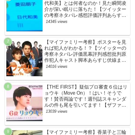
代和美】とは何者なのか！見た瞬間凌
介が深い眠りに落ちた！【ツイッター
の考察ネタバレ感想評価評判あらすじ
原作犯人キャスト黒幕伏線まとめ】
14345 views
【マイファミリー考察】ポスターを見
れば犯人がわかる！？【ツイッターの
考察ネタバレ評価黒幕評判感想批判原
作犯人キャスト脚本あらすじ伏線まと
め】
14016 views
【THE FIRST】疑似プロ審査６位はリ
ョウキ（Move On）！はい！そうで
す！賛否両論です！週刊誌スキャンダ
ルの件も尾を引いてます！【ザファー
スト・ネットのネタバレ感想考察まと
13039 views
め・スッキリ・BE:FIRST・ビーファ
ースト】
【マイファミリー考察】香菜子と三輪