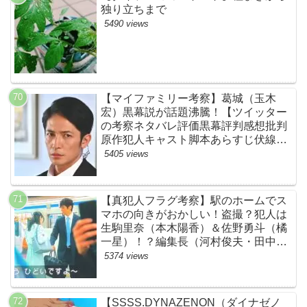
独り立ちまで
5490 views
【マイファミリー考察】葛城（玉木
宏）黒幕説が話題沸騰！【ツイッター
の考察ネタバレ評価黒幕評判感想批判
原作犯人キャスト脚本あらすじ伏線ま
とめ】
5405 views
【真犯人フラグ考察】駅のホームでス
マホの向きがおかしい！盗撮？犯人は
生駒里奈（本木陽香）＆佐野勇斗（橘
一星）！？編集長（河村俊夫・田中哲
司説も？【ネット・ツイッターの考察
5374 views
ネタバレ感想評価評判あらすじ原作犯
人キャスト黒幕伏線まとめ】
【SSSS.DYNAZENON（ダイナゼノ