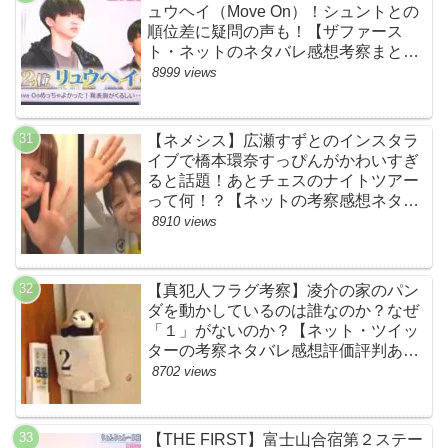
ュウヘイ（Move On）！シュントとの
順位差に疑問の声も！【ザファース
ト・ネットのネタバレ感想考察まと
め・スッキリ・BE:FIRST・ビーファ
8999 views
ースト】
【ネメシス】広瀬すずとのインスタラ
イブで橋本環奈すっぴんがかわいすぎ
ると話題！あとチェスのナイトツアー
って何！？【ネットの考察感想ネタバ
レまとめ【第９話】
8910 views
【真犯人フラグ考察】凌介の家のパン
ダを動かしているのは誰なのか？なぜ
「１」がないのか？【ネット・ツイッ
ターの考察ネタバレ感想評価評判あら
すじ原作犯人キャスト黒幕伏線まと
8702 views
め】
【THE FIRST】富士山合宿第２ステー