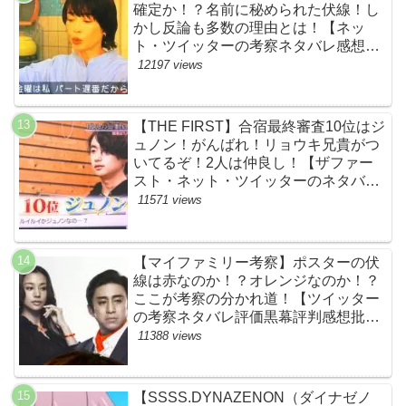
確定か！？名前に秘められた伏線！し
かし反論も多数の理由とは！【ネッ
ト・ツイッターの考察ネタバレ感想評
価評判あらすじ原作犯人キャスト黒幕
12197 views
伏線まとめ】
【THE FIRST】合宿最終審査10位はジ
ュノン！がんばれ！リョウキ兄貴がつ
いてるぞ！2人は仲良し！【ザファー
スト・ネット・ツイッターのネタバレ
考察まとめ感想評価評判・スッキリ・
11571 views
BE:FIRST・ビーファースト・
JUNON・RYOKI】
【マイファミリー考察】ポスターの伏
線は赤なのか！？オレンジなのか！？
ここが考察の分かれ道！【ツイッター
の考察ネタバレ評価黒幕評判感想批判
原作犯人キャスト脚本あらすじ伏線ま
11388 views
とめ】
【SSSS.DYNAZENON（ダイナゼノ