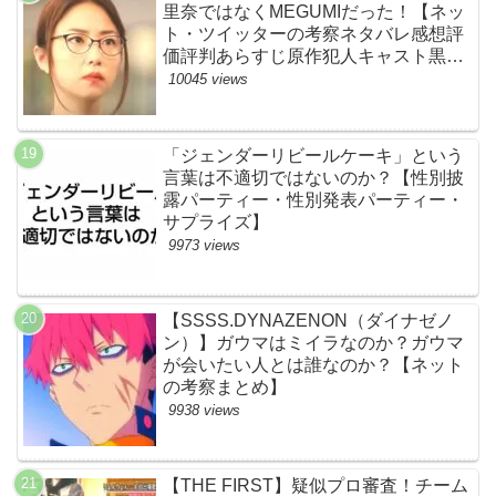
里奈ではなくMEGUMIだった！【ネッ
ト・ツイッターの考察ネタバレ感想評
価評判あらすじ原作犯人キャスト黒幕
伏線まとめ】
10045 views
「ジェンダーリビールケーキ」という
言葉は不適切ではないのか？【性別披
露パーティー・性別発表パーティー・
サプライズ】
9973 views
【SSSS.DYNAZENON（ダイナゼノ
ン）】ガウマはミイラなのか？ガウマ
が会いたい人とは誰なのか？【ネット
の考察まとめ】
9938 views
【THE FIRST】疑似プロ審査！チーム