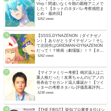
Vivy！間違いなく今期の覇権アニメで
した！【ネットのネタバレ考察感想ま
とめ・最終回】
5262 views
【SSSS.DYNAZENON（ダイナゼノ
ン）】ありがとうダイナゼノン！そし
て次回作はGRIDMAN×DYNAZENON
だって！？映画（劇場版）！？【ネッ
トの考察ネタバレ感想まとめ・最終
5262 views
回】
【マイファミリー考察】鳴沢温人は二
重人格だった！友果ちゃんのピアノの
発表会でセカンド温人爆誕か！【ツイ
ッターの考察ネタバレ評価黒幕評判感
想批判原作犯人キャスト脚本あらすじ
5238 views
伏線まとめ】
【THE FIRST】疑似プロ審査８位はシ