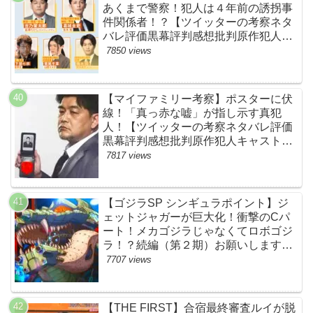
あくまで警察！犯人は４年前の誘拐事
件関係者！？【ツイッターの考察ネタ
バレ評価黒幕評判感想批判原作犯人キ
ャスト脚本あらすじ伏線まとめ】
7850 views
【マイファミリー考察】ポスターに伏
線！「真っ赤な嘘」が指し示す真犯
人！【ツイッターの考察ネタバレ評価
黒幕評判感想批判原作犯人キャスト脚
本あらすじ伏線まとめ・吉乃栄太郎】
7817 views
【ゴジラSP シンギュラポイント】ジ
ェットジャガーが巨大化！衝撃のCパ
ート！メカゴジラじゃなくてロボゴジ
ラ！？続編（第２期）お願いします！
【ネットの考察ネタバレ感想まとめ・
7707 views
最終回】
【THE FIRST】合宿最終審査ルイが脱