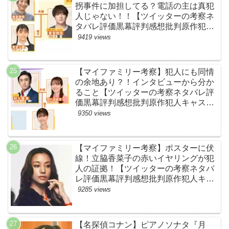
拐事件に加担してる？電話の主は真犯
人じゃない！！【ツイッターの考察ネ
タバレ評価黒幕評判感想批判原作犯人
キャスト脚本あらすじ伏線まとめ】
9419 views
【マイファミリー考察】犯人にも同情
の余地あり？！インタビューから分か
ること【ツイッターの考察ネタバレ評
価黒幕評判感想批判原作犯人キャスト
脚本あらすじ伏線まとめ】
9350 views
【マイファミリー考察】ポスターに伏
線！立脇香菜子の赤いイヤリングが犯
人の証拠！【ツイッターの考察ネタバ
レ評価黒幕評判感想批判原作犯人キャ
スト脚本あらすじ伏線まとめ・高橋メ
9285 views
アリージュン】
【名探偵コナン】ピアノソナタ『月