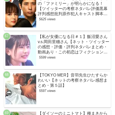
の「ファミリー」が明らかになる！
【ツイッターの考察ネタバレ評価黒幕
評判感想批判原作犯人キャスト脚本あ
らすじ伏線まとめ】
5625 views
【私が女優になる日＃１】飯沼愛さん
v.s.岡田里穗さん【ネット・ツイッター
の感想・評価・評判ネタバレまとめ・
動画あり・この初恋はフィクションで
す・初恋Ｆ】
5599 views
【TOKYO MER】音羽先生ひたすらか
わいい【ネットの考察ネタバレ感想ま
とめ・第５話】
5597 views
【ダイソーのミニトマト】種まきから