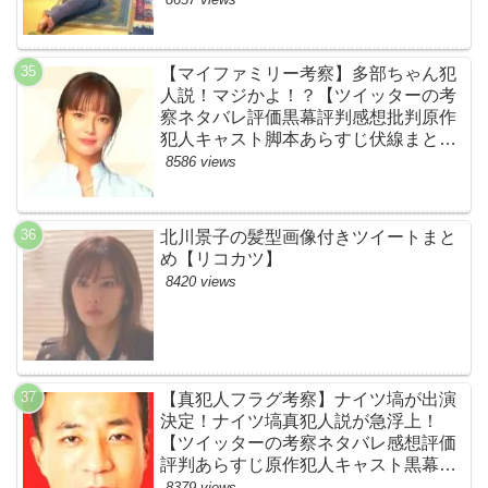
【マイファミリー考察】多部ちゃん犯
人説！マジかよ！？【ツイッターの考
察ネタバレ評価黒幕評判感想批判原作
犯人キャスト脚本あらすじ伏線まと
め・多部未華子】
8586 views
北川景子の髪型画像付きツイートまと
め【リコカツ】
8420 views
【真犯人フラグ考察】ナイツ塙が出演
決定！ナイツ塙真犯人説が急浮上！
【ツイッターの考察ネタバレ感想評価
評判あらすじ原作犯人キャスト黒幕伏
線まとめ】
8379 views