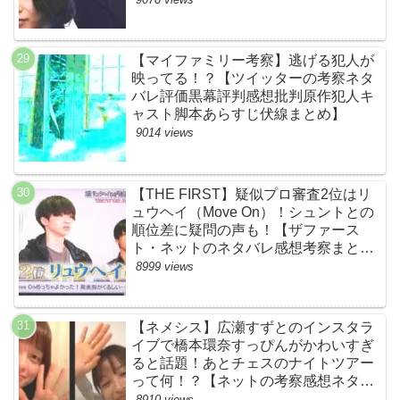
【マイファミリー考察】逃げる犯人が
映ってる！？【ツイッターの考察ネタ
バレ評価黒幕評判感想批判原作犯人キ
ャスト脚本あらすじ伏線まとめ】
9014 views
【THE FIRST】疑似プロ審査2位はリ
ュウヘイ（Move On）！シュントとの
順位差に疑問の声も！【ザファース
ト・ネットのネタバレ感想考察まと
め・スッキリ・BE:FIRST・ビーファ
8999 views
ースト】
【ネメシス】広瀬すずとのインスタラ
イブで橋本環奈すっぴんがかわいすぎ
ると話題！あとチェスのナイトツアー
って何！？【ネットの考察感想ネタバ
レまとめ【第９話】
8910 views