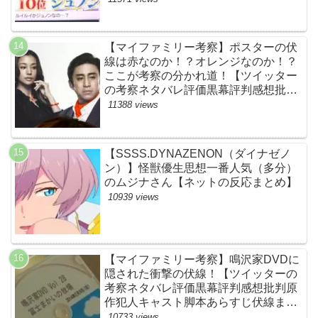
BE:FIRST・ビーファースト・
JUNON・RYOKI】
【マイファミリー考察】ポスターの伏
線は赤なのか！？オレンジなのか！？
ここが考察の分かれ道！【ツイッター
の考察ネタバレ評価黒幕評判感想批判
原作犯人キャスト脚本あらすじ伏線ま
11388 views
とめ】
【SSSS.DYNAZENON（ダイナゼノ
ン）】怪獣優生思想一番人気（多分）
のムジナさん【ネットの反応まとめ】
10939 views
【マイファミリー考察】鳴沢家DVDに
隠された衝撃の伏線！【ツイッターの
考察ネタバレ評価黒幕評判感想批判原
作犯人キャスト脚本あらすじ伏線まと
め】
10733 views