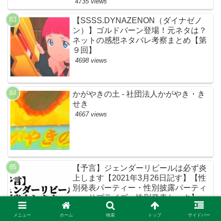
4735 views
【SSSS.DYNAZENON（ダイナゼノ
ン）】ゴルドバーン登場！元ネタは？
ネットの感想ネタバレ考察まとめ【第
９回】
4698 views
かがやきの土 - 社団法人かがやき・き
せき
4667 views
【予言】ジェンダーリビールは必ず炎
上します【2021年3月26日記す】【性
別発表パーティー・性別披露パーティ
ー・サプライズ・性別発表ケーキ】
4665 views
メニュー
ホーム
検索
トップ
サイドバー