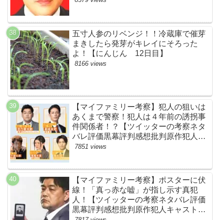
五寸人参のリベンジ！！冷蔵庫で催芽
まきしたら発芽がキレイにそろった
よ！【にんじん 12日目】
8166 views
【マイファミリー考察】犯人の狙いは
あくまで警察！犯人は４年前の誘拐事
件関係者！？【ツイッターの考察ネタ
バレ評価黒幕評判感想批判原作犯人キ
ャスト脚本あらすじ伏線まとめ】
7851 views
【マイファミリー考察】ポスターに伏
線！「真っ赤な嘘」が指し示す真犯
人！【ツイッターの考察ネタバレ評価
黒幕評判感想批判原作犯人キャスト脚
本あらすじ伏線まとめ・吉乃栄太郎】
7817 views