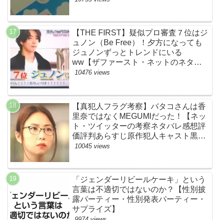
【THE FIRST】疑似プロ審査７位はジ
ュノン（Be Free）！夕方になっても
ジュノンずっとトレンドにいる
ww【ザファースト・ネットのネタバ
レ感想考察まとめ・スッキリ・
10476 views
BE:FIRST・ビーファースト】
【真犯人フラグ考察】バタコさんは香
里奈ではなくMEGUMIだった！【ネッ
ト・ツイッターの考察ネタバレ感想評
価評判あらすじ原作犯人キャスト黒幕
伏線まとめ】
10045 views
「ジェンダーリビールケーキ」という
言葉は不適切ではないのか？【性別披
露パーティー・性別発表パーティー・
サプライズ】
9974 views