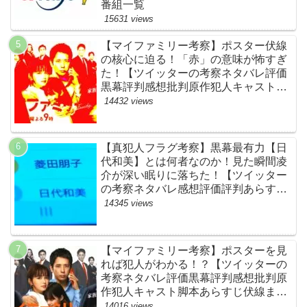
番組一覧
15631 views
【マイファミリー考察】ポスター伏線
の核心に迫る！「赤」の意味が怖すぎ
た！【ツイッターの考察ネタバレ評価
黒幕評判感想批判原作犯人キャスト脚
本あらすじ伏線まとめ】
14432 views
【真犯人フラグ考察】黒幕最有力【日
代和美】とは何者なのか！見た瞬間凌
介が深い眠りに落ちた！【ツイッター
の考察ネタバレ感想評価評判あらすじ
原作犯人キャスト黒幕伏線まとめ】
14345 views
【マイファミリー考察】ポスターを見
れば犯人がわかる！？【ツイッターの
考察ネタバレ評価黒幕評判感想批判原
作犯人キャスト脚本あらすじ伏線まと
め】
14016 views