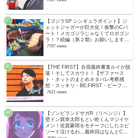
【ゴジラSP シンギュラポイント】ジ
ェットジャガーが巨大化！衝撃のCパ
ート！メカゴジラじゃなくてロボゴジ
ラ！？続編（第２期）お願いします！
【ネットの考察ネタバレ感想まとめ・
7707 views
最終回】
【THE FIRST】合宿最終審査ルイが脱
落！そしてスカウト！【ザファース
ト・ネットのまとめネタバレ考察感
想・スッキリ・BE:FIRST・ビーファ
ースト】
7621 views
【ゾンビランドサガR（リベンジ）】
壁ドン巽幸太郎もとい乾くんマジイケ
メン！佐賀豪雨をモチーフにしたエピ
ソード泣けるわ…最終回はなんとCM
なし27分ノンストップ放送！すごすぎ