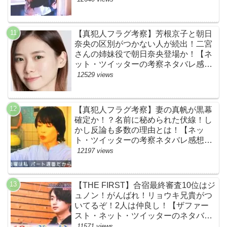
ァースト】
【真犯人フラグ考察】芳根京子と朝日
奈央の区別がつかない人が続出！二宮
さんの姉妹役で朝日奈央登場か！【ネ
ット・ツイッターの考察ネタバレ感想
評価評判あらすじ原作犯人キャスト黒
12529 views
幕伏線まとめ】
【真犯人フラグ考察】妻の真帆が黒幕
確定か！？名前に秘められた伏線！し
かし反論も多数の理由とは！【ネッ
ト・ツイッターの考察ネタバレ感想評
価評判あらすじ原作犯人キャスト黒幕
12197 views
伏線まとめ】
【THE FIRST】合宿最終審査10位はジ
ュノン！がんばれ！リョウキ兄貴がつ
いてるぞ！2人は仲良し！【ザファー
スト・ネット・ツイッターのネタバレ
考察まとめ感想評価評判・スッキリ・
11571 views