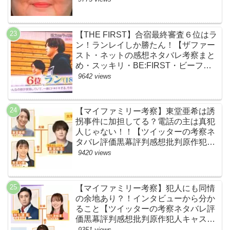
【THE FIRST】合宿最終審査６位はラ
ン！ランレイしか勝たん！【ザファー
スト・ネットの感想ネタバレ考察まと
め・スッキリ・BE:FIRST・ビーファ
ースト】
9642 views
【マイファミリー考察】東堂亜希は誘
拐事件に加担してる？電話の主は真犯
人じゃない！！【ツイッターの考察ネ
タバレ評価黒幕評判感想批判原作犯人
キャスト脚本あらすじ伏線まとめ】
9420 views
【マイファミリー考察】犯人にも同情
の余地あり？！インタビューから分か
ること【ツイッターの考察ネタバレ評
価黒幕評判感想批判原作犯人キャスト
脚本あらすじ伏線まとめ】
9351 views