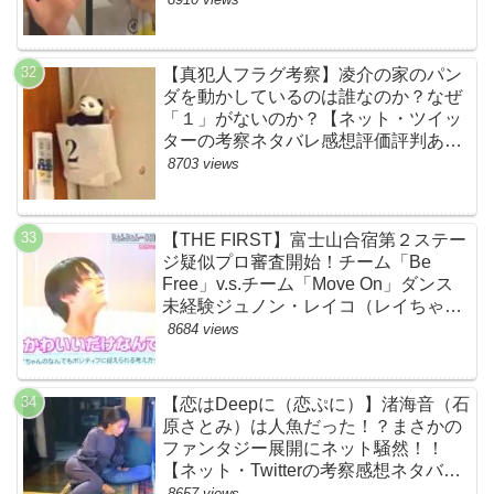
【真犯人フラグ考察】凌介の家のパン
ダを動かしているのは誰なのか？なぜ
「１」がないのか？【ネット・ツイッ
ターの考察ネタバレ感想評価評判あら
すじ原作犯人キャスト黒幕伏線まと
8703 views
め】
【THE FIRST】富士山合宿第２ステー
ジ疑似プロ審査開始！チーム「Be
Free」v.s.チーム「Move On」ダンス
未経験ジュノン・レイコ（レイちゃ
ん）頑張れ！ルイルイかわいすぎる
8684 views
ww【ネットのネタバレ感想考察まと
め・ザファースト・スッキリ・
BE:FIRST・ビーファースト】
【恋はDeepに（恋ぷに）】渚海音（石
原さとみ）は人魚だった！？まさかの
ファンタジー展開にネット騒然！！
【ネット・Twitterの考察感想ネタバレ
評価評判あらすじまとめ】
8657 views