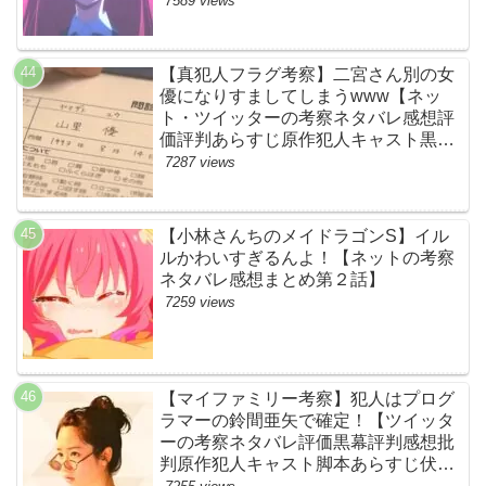
7589 views
る！【ネットの感想ネタバレ考察まと
め・第11話・ゾンサガ】
【真犯人フラグ考察】二宮さん別の女
優になりすましてしまうwww【ネッ
ト・ツイッターの考察ネタバレ感想評
価評判あらすじ原作犯人キャスト黒幕
伏線まとめ・山里亮太・蒼井優】
7287 views
【小林さんちのメイドラゴンS】イル
ルかわいすぎるんよ！【ネットの考察
ネタバレ感想まとめ第２話】
7259 views
【マイファミリー考察】犯人はプログ
ラマーの鈴間亜矢で確定！【ツイッタ
ーの考察ネタバレ評価黒幕評判感想批
判原作犯人キャスト脚本あらすじ伏線
まとめ・藤間爽子】