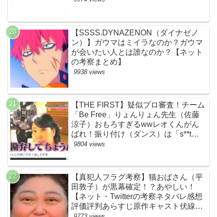
【SSSS.DYNAZENON（ダイナゼノ
ン）】ガウマはミイラなのか？ガウマ
が会いたい人とは誰なのか？【ネット
の考察まとめ】
9938 views
【THE FIRST】疑似プロ審査！チーム
「Be Free」りょんりょん先生（佐藤
涼子）おもろすぎるwwレオくんがん
ばれ！振り付け（ダンス）は「s**t
kingz」のOguri・Kazuki！豪華！【ネ
9804 views
ットのネタバレ感想考察評判評価まと
め・ザファースト・スッキリ・
BE:FIRST・ビーファースト】
【真犯人フラグ考察】猫おばさん（平
田敦子）が黒幕確定！？あやしい！
【ネット・Twitterの考察ネタバレ感想
評価評判あらすじ原作キャスト伏線ま
とめ】
9773 views