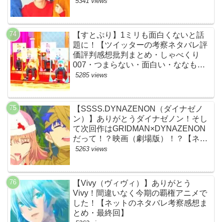
すじ伏線まとめ犯人黒幕・ドラマ・交
5341 views
通事故・間宮祥太朗・清原果耶・菊池
風磨】
【すとぷり】1ミリも面白くないと話
題に！【ツイッターの考察ネタバレ評
価評判感想批判まとめ・しゃべくり
007・つまらない・面白い・ななも
り。・ジェル・さとみ・ころん・るぅ
5285 views
と・莉犬・すとろべりーぷりんす・ツ
イキャス】
【SSSS.DYNAZENON（ダイナゼノ
ン）】ありがとうダイナゼノン！そし
て次回作はGRIDMAN×DYNAZENON
だって！？映画（劇場版）！？【ネッ
トの考察ネタバレ感想まとめ・最終
5263 views
回】
【Vivy（ヴィヴィ）】ありがとう
Vivy！間違いなく今期の覇権アニメで
した！【ネットのネタバレ考察感想ま
とめ・最終回】