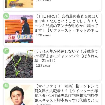
6510 views
【THE FIRST】合宿最終審査５位はリ
ョウキ！なんということでしょう！リ
ョウキ兄貴のアンチが明らかに減って
ます！【ザファースト・ネットのネタ
バレ考察まとめ感想・スッキリ・
6184 views
BE:FIRST・ビーファースト・
RYOKI】
ほうれん草が発芽しない？！冷蔵庫で
の催芽まきにチャレンジ☆【ほうれん
草 21日目】
6113 views
【マイファミリー考察】指トントンは
阿久津の共犯者！？【ツイッターの考
察ネタバレ評価黒幕評判感想批判原作
犯人キャスト脚本あらすじ伏線まと
め・松本幸四郎】