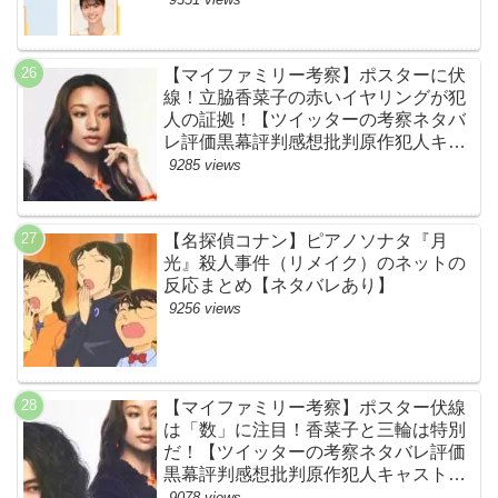
【マイファミリー考察】ポスターに伏
線！立脇香菜子の赤いイヤリングが犯
人の証拠！【ツイッターの考察ネタバ
レ評価黒幕評判感想批判原作犯人キャ
スト脚本あらすじ伏線まとめ・高橋メ
9285 views
アリージュン】
【名探偵コナン】ピアノソナタ『月
光』殺人事件（リメイク）のネットの
反応まとめ【ネタバレあり】
9256 views
【マイファミリー考察】ポスター伏線
は「数」に注目！香菜子と三輪は特別
だ！【ツイッターの考察ネタバレ評価
黒幕評判感想批判原作犯人キャスト脚
本あらすじ伏線まとめ】
9078 views