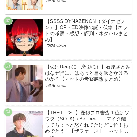
黒幕評判感想批判原作犯人キャスト脚
5920 views
本あらすじ伏線まとめ】
【SSSS.DYNAZENON（ダイナゼノ
ン）】OP・ED映像の謎・伏線【ネッ
トの考察・感想・評判・ネタバレまと
め】
5878 views
【恋はDeepに（恋ぷに）】石原さとみ
はなぜ指に、はあっと息を吹きかける
のか？【ネットの考察感想まとめ】
5826 views
【THE FIRST】疑似プロ審査１位はソ
ウタ（SOTA)（Be Free）！マイク離
してちょっと怒られてたけど１位！お
めでとう！【ザファースト・ネットの