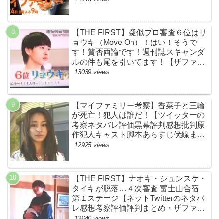
【THE FIRST】疑似プロ審査６位はリ
ョウキ（Move On）！はい！そうで
す！賛否両論です！週刊誌スキャンダ
ルの件も尾を引いてます！【ザファー
スト・ネットのネタバレ感想考察まと
13039 views
め・スッキリ・BE:FIRST・ビーファ
ースト】
【マイファミリー考察】香菜子と三輪
が死亡！犯人は誰だ！【ツイッターの
考察ネタバレ評価黒幕評判感想批判原
作犯人キャスト脚本あらすじ伏線まと
め】
12925 views
【THE FIRST】ナオキ・シュンスケ・
タイキが脱落…４次審査 富士山合宿
第１ステージ【ネットTwitterのネタバ
レ感想考察評価評判まとめ・ザファー
スト・スッキリ・BE:FIRST・ビーフ
12640 views