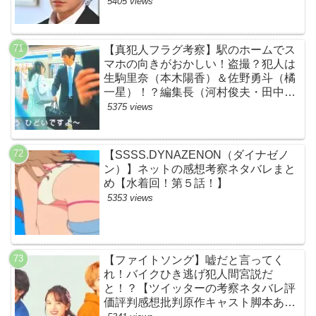
とめ】
5405 views
【真犯人フラグ考察】駅のホームでス
マホの向きがおかしい！盗撮？犯人は
生駒里奈（本木陽香）＆佐野勇斗（橘
一星）！？編集長（河村俊夫・田中哲
司説も？【ネット・ツイッターの考察
5375 views
ネタバレ感想評価評判あらすじ原作犯
人キャスト黒幕伏線まとめ】
【SSSS.DYNAZENON（ダイナゼノ
ン）】ネットの感想考察ネタバレまと
め【水着回！第５話！】
5353 views
【ファイトソング】嘘だと言ってく
れ！バイクひき逃げ犯人間宮説だ
と！？【ツイッターの考察ネタバレ評
価評判感想批判原作キャスト脚本あら