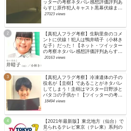
ッターの考察ネタバレ感想評価評判あ
らすじ原作犯人キャスト黒幕伏線まと
め】
27023 views
【真犯人フラグ考察】生駒里奈のコメ
ントに伏線！犯人は鴨井晴子（小林き
な子）だった！【ネット・ツイッター
の考察ネタバレ感想評価評判あらすじ
原作犯人キャスト黒幕伏線まとめ・鴨
20163 views
居晴子】
【真犯人フラグ考察】冷凍遺体の子の
役名が【圭樹】であることがネタバレ
してしまう！圭樹はマスター日野渉と
バタコの子供か！【ツイッターの考察
ネタバレ感想評価評判あらすじ原作犯
18494 views
人キャスト黒幕伏線まとめ】
【2021年最新版】東北地方（仙台）で
見られるテレビ東京（テレ東）系列の