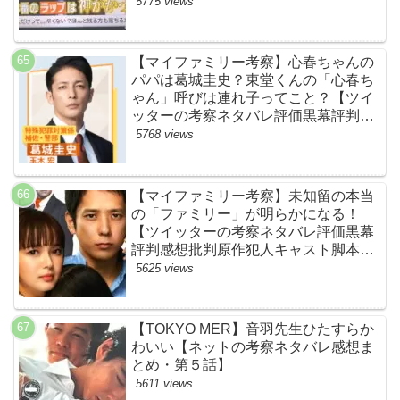
ネタバレ感想考察まとめ・スッキリ・
5775 views
BE:FIRST・ビーファースト】
【マイファミリー考察】心春ちゃんの
パパは葛城圭史？東堂くんの「心春ち
ゃん」呼びは連れ子ってこと？【ツイ
ッターの考察ネタバレ評価黒幕評判感
想批判原作犯人キャスト脚本あらすじ
5768 views
伏線まとめ】
【マイファミリー考察】未知留の本当
の「ファミリー」が明らかになる！
【ツイッターの考察ネタバレ評価黒幕
評判感想批判原作犯人キャスト脚本あ
らすじ伏線まとめ】
5625 views
【TOKYO MER】音羽先生ひたすらか
わいい【ネットの考察ネタバレ感想ま
とめ・第５話】
5611 views