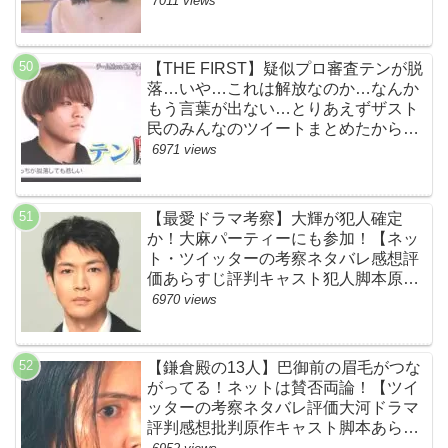
7011 views
【THE FIRST】疑似プロ審査テンが脱
落…いや…これは解放なのか…なんか
もう言葉が出ない…とりあえずザスト
民のみんなのツイートまとめたから見
て…【ザファースト・ネットのネタバ
6971 views
レ感想考察まとめ・スッキリ・
BE:FIRST・ビーファースト】
【最愛ドラマ考察】大輝が犯人確定
か！大麻パーティーにも参加！【ネッ
ト・ツイッターの考察ネタバレ感想評
価あらすじ評判キャスト犯人脚本原作
黒幕伏線まとめ・大ちゃん・梨央・加
6970 views
瀬さん・優・桑子・左利き・南京錠・
軍手】
【鎌倉殿の13人】巴御前の眉毛がつな
がってる！ネットは賛否両論！【ツイ
ッターの考察ネタバレ評価大河ドラマ
評判感想批判原作キャスト脚本あらす
じ伏線まとめ犯人黒幕・秋元才加】