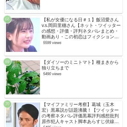
【私が女優になる日＃１】飯沼愛さん
v.s.岡田里穗さん【ネット・ツイッター
の感想・評価・評判ネタバレまとめ・
動画あり・この初恋はフィクションで
す・初恋Ｆ】
5599 views
【ダイソーのミニトマト】種まきから
独り立ちまで
5490 views
【マイファミリー考察】葛城（玉木
宏）黒幕説が話題沸騰！【ツイッター
の考察ネタバレ評価黒幕評判感想批判
原作犯人キャスト脚本あらすじ伏線ま