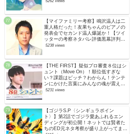
5262 views
【マイファミリー考察】鳴沢温人は二
重人格だった！友果ちゃんのピアノの
発表会でセカンド温人爆誕か！【ツイ
ッターの考察ネタバレ評価黒幕評判感
想批判原作犯人キャスト脚本あらすじ
5238 views
伏線まとめ】
【THE FIRST】疑似プロ審査８位はシ
ュント（Move On）！順位低すぎな
い？課題はピッチ？わからん！テンテ
ンにかけた言葉にみんなの魂が震えて
ます…【ザファースト・ネットのネタ
5231 views
バレ感想考察まとめ・スッキリ・
BE:FIRST・ビーファースト】
【ゴジラS.P〈シンギュラポイン
ト〉】第2話でゴジラ愛あふれるエン
ディングが初公開！ネットでは賢者た
ちのED元ネタ考察が盛り上がってま