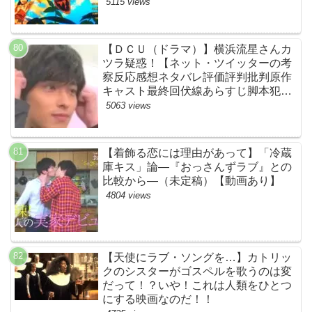
す！モスラやメカゴジラ（機龍）も登
5115 views
場！【ネットTwitterの考察・評判・評
価・感想・ネタバレまとめ】
【ＤＣＵ（ドラマ）】横浜流星さんカ
ツラ疑惑！【ネット・ツイッターの考
察反応感想ネタバレ評価評判批判原作
キャスト最終回伏線あらすじ脚本犯人
黒幕まとめ・着飾る恋には理由があっ
5063 views
て・ウィッグ】
【着飾る恋には理由があって】「冷蔵
庫キス」論―『おっさんずラブ』との
比較から―（未定稿）【動画あり】
4804 views
【天使にラブ・ソングを…】カトリッ
クのシスターがゴスペルを歌うのは変
だって！？いや！これは人類をひとつ
にする映画なのだ！！