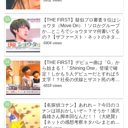
6952 views
【THE FIRST】疑似プロ審査９位はシ
ョウタ（Move On）！ソロかグループ
か…ところでショウタママ何書いてる
の？【ザファースト・ネットのネタバ
レ感想考察まとめ・スッキリ・
6904 views
BE:FIRST・ビーファースト】
【THE FIRST】デビュー曲は「G」か
ら始まる！「Shining One」登場で確
定！しかも５人デビューだとすれば５
文字！？社長の伏線とザスト民の考察
すげーよ…鳥肌立ったわ…【シャイニ
6818 views
ングワン・スッキリ・ネットの感想ネ
タバレ考察まとめ・ザファースト・
BMSG・BE:FIRST・ビーファース
【名探偵コナン】あれれ～？今日のコ
ト】
ナンは頭おかしいぞ～？そうか！浦沢
義雄さん脚本回なんだ！！（大絶賛）
【ネットの感想考察ネタバレまとめ・
笑顔を消したアイドル】