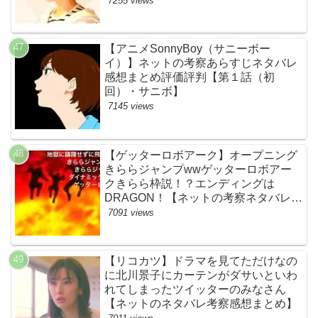
7255 views
【アニメSonnyBoy（サニーボー
イ）】ネットの考察あらすじネタバレ
感想まとめ評価評判【第１話（初
回）・サニボ】
7145 views
【ゲッターロボアーク】オープニング
きららジャンプwwゲッターロボアー
クきらら枠説！？エンディングは
DRAGON！【ネットの考察ネタバレ感
想まとめ・第１話】
7091 views
【リコカツ】ドラマを見てただけなの
に北川景子にカーテンがダサいといわ
れてしまったツイッターのみなさん
【ネットのネタバレ考察感想まとめ】