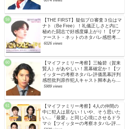
6074 views
【THE FIRST】疑似プロ審査３位はマ
ナト（Be Free）！礼儀正しさと内に
秘めた闘志で好感度爆上がり！【ザフ
ァースト・ネットのネタバレ感想考察
まとめ・スッキリ・BE:FIRST・ビー
6026 views
ファースト】
【マイファミリー考察】三輪碧（賀来
賢人）があやしい！黒幕確定か！【ツ
イッターの考察ネタバレ評価黒幕評判
感想批判原作犯人キャスト脚本あらす
じ伏線まとめ】
5989 views
【マイファミリー考察】4人の仲間の
中に犯人は居ない！いや、そう思いた
い…『最愛』と同じ心境にさせるドラ
マ☆【ツイッターの考察ネタバレ評価