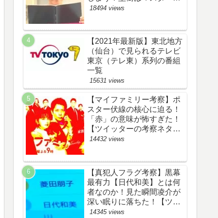
野渉とバタコの子供か！
18494 views
【ツイッターの考察ネタバ
レ感想評価評判あらすじ原
作犯人キャスト黒幕伏線ま
【2021年最新版】東北地方
とめ】
（仙台）で見られるテレビ
東京（テレ東）系列の番組
一覧
15631 views
【マイファミリー考察】ポ
スター伏線の核心に迫る！
「赤」の意味が怖すぎた！
【ツイッターの考察ネタバ
レ評価黒幕評判感想批判原
14432 views
作犯人キャスト脚本あらす
じ伏線まとめ】
【真犯人フラグ考察】黒幕
最有力【日代和美】とは何
者なのか！見た瞬間凌介が
深い眠りに落ちた！【ツイ
ッターの考察ネタバレ感想
14345 views