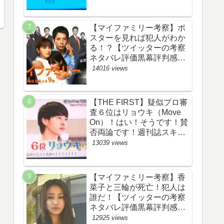
評価評判あらすじ原作犯人
キャスト黒幕伏線まとめ】
【マイファミリー考察】ポ
スターを見れば犯人がわか
る！？【ツイッターの考察
ネタバレ評価黒幕評判感想
批判原作犯人キャスト脚本
14016 views
あらすじ伏線まとめ】
【THE FIRST】疑似プロ審
査６位はリョウキ（Move
On）！はい！そうです！賛
否両論です！週刊誌スキャ
ンダルの件も尾を引いてま
13039 views
す！【ザファースト・ネッ
トのネタバレ感想考察まと
め・スッキリ・
【マイファミリー考察】香
BE:FIRST・ビーファース
菜子と三輪が死亡！犯人は
ト】
誰だ！【ツイッターの考察
ネタバレ評価黒幕評判感想
批判原作犯人キャスト脚本
12925 views