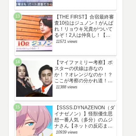
察ネタバレ感想評価評判あ
らすじ原作犯人キャスト黒
幕伏線まとめ】
【THE FIRST】合宿最終審
査10位はジュノン！がんば
れ！リョウキ兄貴がついて
るぞ！2人は仲良し！【ザ
ファースト・ネット・ツイ
11571 views
ッターのネタバレ考察まと
め感想評価評判・スッキ
リ・BE:FIRST・ビーファ
【マイファミリー考察】ポ
ースト・JUNON・
スターの伏線は赤なの
RYOKI】
か！？オレンジなのか！？
ここが考察の分かれ道！
【ツイッターの考察ネタバ
11388 views
レ評価黒幕評判感想批判原
作犯人キャスト脚本あらす
じ伏線まとめ】
【SSSS.DYNAZENON（ダ
イナゼノン）】怪獣優生思
想一番人気（多分）のムジ
ナさん【ネットの反応まと
め】
10939 views