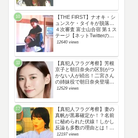
あらすじ伏線まとめ】
【THE FIRST】ナオキ・シ
ュンスケ・タイキが脱落…
４次審査 富士山合宿 第１ス
テージ【ネットTwitterのネ
タバレ感想考察評価評判ま
12640 views
とめ・ザファースト・スッ
キリ・BE:FIRST・ビーフ
ァースト】
【真犯人フラグ考察】芳根
京子と朝日奈央の区別がつ
かない人が続出！二宮さん
の姉妹役で朝日奈央登場
か！【ネット・ツイッター
12529 views
の考察ネタバレ感想評価評
判あらすじ原作犯人キャス
ト黒幕伏線まとめ】
【真犯人フラグ考察】妻の
真帆が黒幕確定か！？名前
に秘められた伏線！しかし
反論も多数の理由とは！
【ネット・ツイッターの考
12197 views