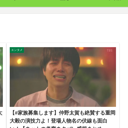
エンタメ
太
【#家族募集します】仲野太賀も絶賛する重岡
大毅の演技力よ！登場人物名の伏線も面白