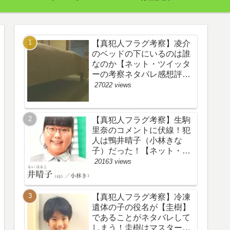
【真犯人フラグ考察】凌介
のベッドの下にいるのは誰
なのか【ネット・ツイッタ
ーの考察ネタバレ感想評価
評判あらすじ原作犯人キャ
27022 views
スト黒幕伏線まとめ】
【真犯人フラグ考察】生駒
里奈のコメントに伏線！犯
人は鴨井晴子（小林きな
子）だった！【ネット・ツ
イッターの考察ネタバレ感
20163 views
想評価評判あらすじ原作犯
人キャスト黒幕伏線まと
め・鴨居晴子】
【真犯人フラグ考察】冷凍
遺体の子の役名が【圭樹】
であることがネタバレして
しまう！圭樹はマスター日