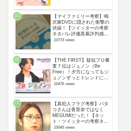
【マイファミリー考察】鳴
沢家DVDに隠された衝撃の
伏線！【ツイッターの考察
ネタバレ評価黒幕評判感想
批判原作犯人キャスト脚本
10733 views
あらすじ伏線まとめ】
【THE FIRST】疑似プロ審
査７位はジュノン（Be
Free）！夕方になってもジ
ュノンずっとトレンドにい
るww【ザファースト・ネッ
10476 views
トのネタバレ感想考察まと
め・スッキリ・
BE:FIRST・ビーファース
【真犯人フラグ考察】バタ
ト】
コさんは香里奈ではなく
MEGUMIだった！【ネッ
ト・ツイッターの考察ネタ
バレ感想評価評判あらすじ
10045 views