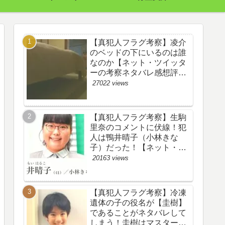
【真犯人フラグ考察】凌介
のベッドの下にいるのは誰
なのか【ネット・ツイッタ
ーの考察ネタバレ感想評価
評判あらすじ原作犯人キャ
27022 views
スト黒幕伏線まとめ】
【真犯人フラグ考察】生駒
里奈のコメントに伏線！犯
人は鴨井晴子（小林きな
子）だった！【ネット・ツ
イッターの考察ネタバレ感
20163 views
想評価評判あらすじ原作犯
人キャスト黒幕伏線まと
め・鴨居晴子】
【真犯人フラグ考察】冷凍
遺体の子の役名が【圭樹】
であることがネタバレして
しまう！圭樹はマスター日