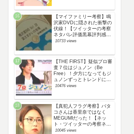
【マイファミリー考察】鳴
沢家DVDに隠された衝撃の
伏線！【ツイッターの考察
ネタバレ評価黒幕評判感想
批判原作犯人キャスト脚本
10733 views
あらすじ伏線まとめ】
【THE FIRST】疑似プロ審
査７位はジュノン（Be
Free）！夕方になってもジ
ュノンずっとトレンドにい
るww【ザファースト・ネッ
10476 views
トのネタバレ感想考察まと
め・スッキリ・
BE:FIRST・ビーファース
【真犯人フラグ考察】バタ
ト】
コさんは香里奈ではなく
MEGUMIだった！【ネッ
ト・ツイッターの考察ネタ
バレ感想評価評判あらすじ
10045 views