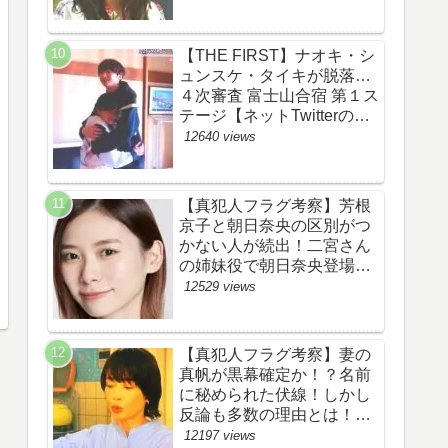
あらすじ伏線まとめ】
【THE FIRST】ナオキ・シ
ュンスケ・タイキが脱落…
４次審査 富士山合宿 第１ス
テージ【ネットTwitterのネ
タバレ感想考察評価評判ま
12640 views
とめ・ザファースト・スッ
キリ・BE:FIRST・ビーフ
ァースト】
【真犯人フラグ考察】芳根
京子と朝日奈央の区別がつ
かない人が続出！二宮さん
の姉妹役で朝日奈央登場
か！【ネット・ツイッター
12529 views
の考察ネタバレ感想評価評
判あらすじ原作犯人キャス
ト黒幕伏線まとめ】
【真犯人フラグ考察】妻の
真帆が黒幕確定か！？名前
に秘められた伏線！しかし
反論も多数の理由とは！
【ネット・ツイッターの考
12197 views