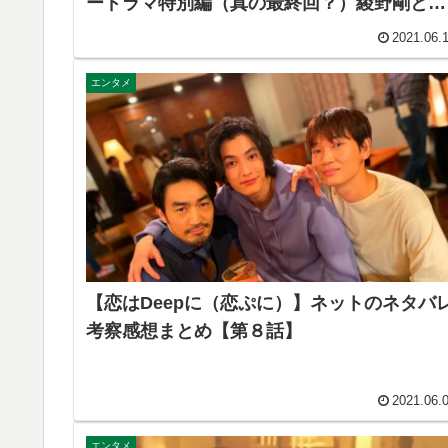
ードラマ特別編（真の最終回？）綾野剛と石
原さとみが幸せならそれでいいじゃん！【ネ
2021.06.
ットのネタバレ考察感想まとめ】
エンタメ
【恋はDeepに（恋ぷに）】ネットのネタバ
考察感想まとめ【第８話】
2021.06.
エンタメ