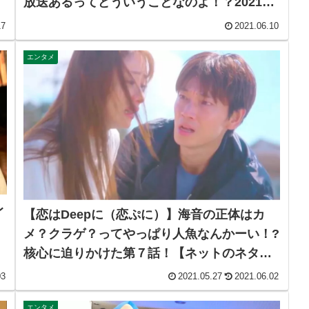
放送あるってどういうことなのよ！？2021年
春クール最大の問題作を見逃すな！【ネット
17
2021.06.10
のネタバレ考察感想まとめ・最終回】
エンタメ
レ
【恋はDeepに（恋ぷに）】海音の正体はカ
メ？クラゲ？ってやっぱり人魚なんかーい！?
核心に迫りかけた第７話！【ネットのネタバ
レ考察感想まとめ】
03
2021.05.27
2021.06.02
エンタメ