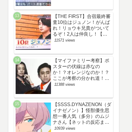
察ネタバレ感想評価評判あ
らすじ原作犯人キャスト黒
幕伏線まとめ】
【THE FIRST】合宿最終審
査10位はジュノン！がんば
れ！リョウキ兄貴がついて
るぞ！2人は仲良し！【ザ
ファースト・ネット・ツイ
11571 views
ッターのネタバレ考察まと
め感想評価評判・スッキ
リ・BE:FIRST・ビーファ
【マイファミリー考察】ポ
ースト・JUNON・
スターの伏線は赤なの
RYOKI】
か！？オレンジなのか！？
ここが考察の分かれ道！
【ツイッターの考察ネタバ
11388 views
レ評価黒幕評判感想批判原
作犯人キャスト脚本あらす
じ伏線まとめ】
【SSSS.DYNAZENON（ダ
イナゼノン）】怪獣優生思
想一番人気（多分）のムジ
ナさん【ネットの反応まと
め】
10939 views