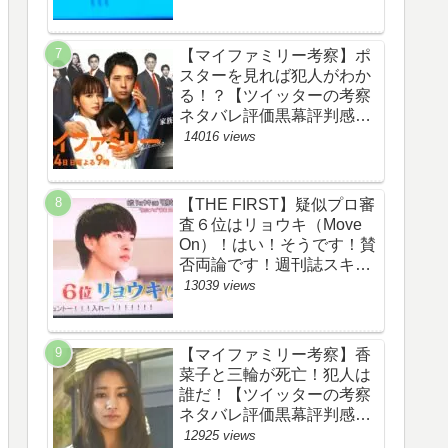
評価評判あらすじ原作犯人
キャスト黒幕伏線まとめ】
【マイファミリー考察】ポ
スターを見れば犯人がわか
る！？【ツイッターの考察
ネタバレ評価黒幕評判感想
批判原作犯人キャスト脚本
14016 views
あらすじ伏線まとめ】
【THE FIRST】疑似プロ審
査６位はリョウキ（Move
On）！はい！そうです！賛
否両論です！週刊誌スキャ
ンダルの件も尾を引いてま
13039 views
す！【ザファースト・ネッ
トのネタバレ感想考察まと
め・スッキリ・
【マイファミリー考察】香
BE:FIRST・ビーファース
菜子と三輪が死亡！犯人は
ト】
誰だ！【ツイッターの考察
ネタバレ評価黒幕評判感想
批判原作犯人キャスト脚本
12925 views