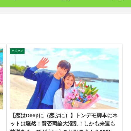
エンタメ
【恋はDeepに（恋ぷに）】トンデモ脚本にネ
ットは騒然！賛否両論大混乱！しかも来週も