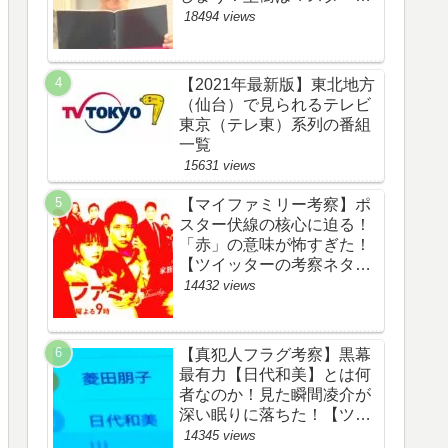
野渉とバタコの子供か！
18494 views
【ツイッターの考察ネタバ
レ感想評価評判あらすじ原
作犯人キャスト黒幕伏線ま
【2021年最新版】東北地方
とめ】
（仙台）で見られるテレビ
東京（テレ東）系列の番組
一覧
15631 views
【マイファミリー考察】ポ
スター伏線の核心に迫る！
「赤」の意味が怖すぎた！
【ツイッターの考察ネタバ
レ評価黒幕評判感想批判原
14432 views
作犯人キャスト脚本あらす
じ伏線まとめ】
【真犯人フラグ考察】黒幕
最有力【日代和美】とは何
者なのか！見た瞬間凌介が
深い眠りに落ちた！【ツイ
ッターの考察ネタバレ感想
14345 views