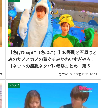
止
【恋はDeepに（恋ぷに）】綾野剛と石原さと
みのサメとカメの着ぐるみかわいすぎやろ！
【ネットの感想ネタバレ考察まとめ・第５
話】
03
2021.05.13
2021.10.11
エンタメ