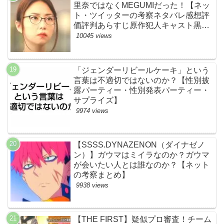
里奈ではなくMEGUMIだった！【ネッ
ト・ツイッターの考察ネタバレ感想評
価評判あらすじ原作犯人キャスト黒幕
伏線まとめ】
10045 views
「ジェンダーリビールケーキ」という
言葉は不適切ではないのか？【性別披
露パーティー・性別発表パーティー・
サプライズ】
9974 views
【SSSS.DYNAZENON（ダイナゼノ
ン）】ガウマはミイラなのか？ガウマ
が会いたい人とは誰なのか？【ネット
の考察まとめ】
9938 views
【THE FIRST】疑似プロ審査！チーム