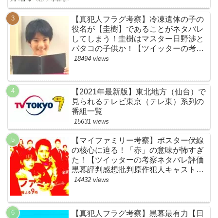
【真犯人フラグ考察】冷凍遺体の子の
役名が【圭樹】であることがネタバレ
してしまう！圭樹はマスター日野渉と
バタコの子供か！【ツイッターの考察
ネタバレ感想評価評判あらすじ原作犯
18494 views
人キャスト黒幕伏線まとめ】
【2021年最新版】東北地方（仙台）で
見られるテレビ東京（テレ東）系列の
番組一覧
15631 views
【マイファミリー考察】ポスター伏線
の核心に迫る！「赤」の意味が怖すぎ
た！【ツイッターの考察ネタバレ評価
黒幕評判感想批判原作犯人キャスト脚
本あらすじ伏線まとめ】
14432 views
【真犯人フラグ考察】黒幕最有力【日