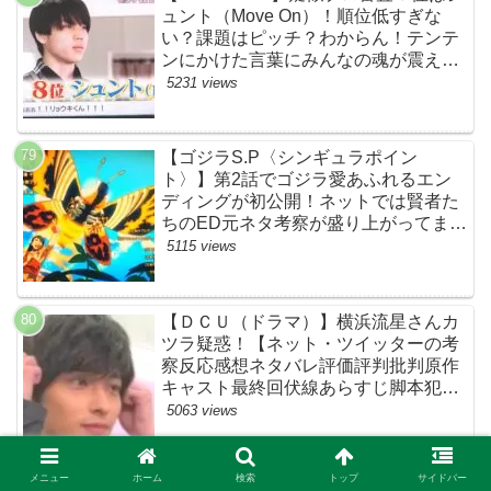
ュント（Move On）！順位低すぎな
い？課題はピッチ？わからん！テンテ
ンにかけた言葉にみんなの魂が震えて
ます…【ザファースト・ネットのネタ
5231 views
バレ感想考察まとめ・スッキリ・
BE:FIRST・ビーファースト】
【ゴジラS.P〈シンギュラポイン
ト〉】第2話でゴジラ愛あふれるエン
ディングが初公開！ネットでは賢者た
ちのED元ネタ考察が盛り上がってま
す！モスラやメカゴジラ（機龍）も登
5115 views
場！【ネットTwitterの考察・評判・評
価・感想・ネタバレまとめ】
【ＤＣＵ（ドラマ）】横浜流星さんカ
ツラ疑惑！【ネット・ツイッターの考
察反応感想ネタバレ評価評判批判原作
キャスト最終回伏線あらすじ脚本犯人
黒幕まとめ・着飾る恋には理由があっ
5063 views
て・ウィッグ】
メニュー
ホーム
検索
トップ
サイドバー
【着飾る恋には理由があって】「冷蔵