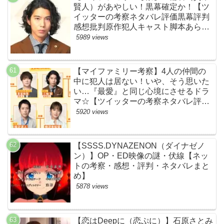
賢人）があやしい！黒幕確定か！【ツ
イッターの考察ネタバレ評価黒幕評判
感想批判原作犯人キャスト脚本あらす
じ伏線まとめ】
5989 views
【マイファミリー考察】4人の仲間の
中に犯人は居ない！いや、そう思いた
い…『最愛』と同じ心境にさせるドラ
マ☆【ツイッターの考察ネタバレ評価
黒幕評判感想批判原作犯人キャスト脚
5920 views
本あらすじ伏線まとめ】
【SSSS.DYNAZENON（ダイナゼノ
ン）】OP・ED映像の謎・伏線【ネッ
トの考察・感想・評判・ネタバレまと
め】
5878 views
【恋はDeepに（恋ぷに）】石原さとみ