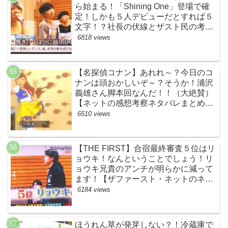
ら始まる！「Shining One」登場で確
定！しかも５人デビューだとすれば５
文字！？社長の伏線とザスト民の考察
すげーよ…鳥肌立ったわ…【シャイニ
6818 views
ングワン・スッキリ・ネットの感想ネ
タバレ考察まとめ・ザファースト・
BMSG・BE:FIRST・ビーファース
【名探偵コナン】あれれ～？今日のコ
ト】
ナンは頭おかしいぞ～？そうか！浦沢
義雄さん脚本回なんだ！！（大絶賛）
【ネットの感想考察ネタバレまとめ・
笑顔を消したアイドル】
6510 views
【THE FIRST】合宿最終審査５位はリ
ョウキ！なんということでしょう！リ
ョウキ兄貴のアンチが明らかに減って
ます！【ザファースト・ネットのネタ
バレ考察まとめ感想・スッキリ・
6184 views
BE:FIRST・ビーファースト・
RYOKI】
ほうれん草が発芽しない？！冷蔵庫で