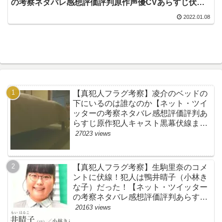
の考察ネタバレ感想評価評判原作声優CVあらすじ伏線
脚本批判まとめ】
2022.01.08
【真犯人フラグ考察】凌介のベッドの
下にいるのは誰なのか【ネット・ツイ
ッターの考察ネタバレ感想評価評判あ
らすじ原作犯人キャスト黒幕伏線まと
め】
27023 views
【真犯人フラグ考察】生駒里奈のコメ
ントに伏線！犯人は鴨井晴子（小林き
な子）だった！【ネット・ツイッター
の考察ネタバレ感想評価評判あらすじ
原作犯人キャスト黒幕伏線まとめ・鴨
20163 views
居晴子】