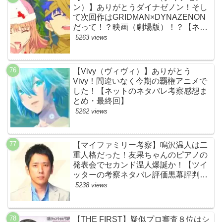
ン）】ありがとうダイナゼノン！そし
て次回作はGRIDMAN×DYNAZENON
だって！？映画（劇場版）！？【ネッ
トの考察ネタバレ感想まとめ・最終
5263 views
回】
【Vivy（ヴィヴィ）】ありがとう
Vivy！間違いなく今期の覇権アニメで
した！【ネットのネタバレ考察感想ま
とめ・最終回】
5262 views
【マイファミリー考察】鳴沢温人は二
重人格だった！友果ちゃんのピアノの
発表会でセカンド温人爆誕か！【ツイ
ッターの考察ネタバレ評価黒幕評判感
想批判原作犯人キャスト脚本あらすじ
5238 views
伏線まとめ】
【THE FIRST】疑似プロ審査８位はシ