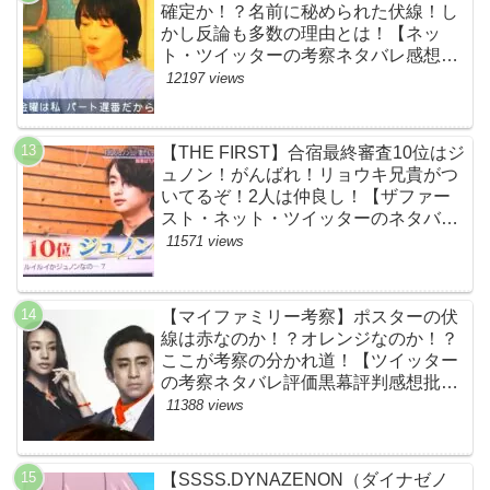
確定か！？名前に秘められた伏線！し
かし反論も多数の理由とは！【ネッ
ト・ツイッターの考察ネタバレ感想評
価評判あらすじ原作犯人キャスト黒幕
12197 views
伏線まとめ】
【THE FIRST】合宿最終審査10位はジ
ュノン！がんばれ！リョウキ兄貴がつ
いてるぞ！2人は仲良し！【ザファー
スト・ネット・ツイッターのネタバレ
考察まとめ感想評価評判・スッキリ・
11571 views
BE:FIRST・ビーファースト・
JUNON・RYOKI】
【マイファミリー考察】ポスターの伏
線は赤なのか！？オレンジなのか！？
ここが考察の分かれ道！【ツイッター
の考察ネタバレ評価黒幕評判感想批判
原作犯人キャスト脚本あらすじ伏線ま
11388 views
とめ】
【SSSS.DYNAZENON（ダイナゼノ