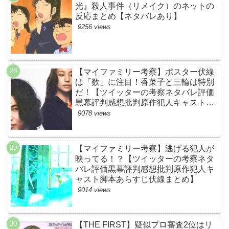
光』殺人事件（リメイク）のネットの
反応まとめ【ネタバレあり】
9256 views
【マイファミリー考察】ポスター伏線
は「数」に注目！香菜子と三輪は特別
だ！【ツイッターの考察ネタバレ評価
黒幕評判感想批判原作犯人キャスト脚
本あらすじ伏線まとめ】
9078 views
【マイファミリー考察】逃げる犯人が
映ってる！？【ツイッターの考察ネタ
バレ評価黒幕評判感想批判原作犯人キ
ャスト脚本あらすじ伏線まとめ】
9014 views
【THE FIRST】疑似プロ審査2位はリ