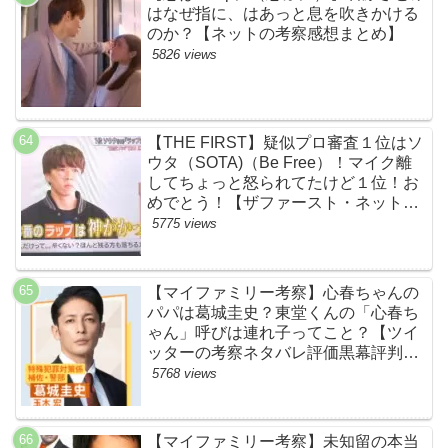
はなぜ指に、はあっと息を吹きかける
のか？【ネットの考察感想まとめ】
5826 views
【THE FIRST】疑似プロ審査１位はソ
ウタ（SOTA)（Be Free）！マイク離
してちょっと怒られてたけど１位！お
めでとう！【ザファースト・ネットの
ネタバレ感想考察まとめ・スッキリ・
5775 views
BE:FIRST・ビーファースト】
【マイファミリー考察】心春ちゃんの
パパは葛城圭史？東堂くんの「心春ち
ゃん」呼びは連れ子ってこと？【ツイ
ッターの考察ネタバレ評価黒幕評判感
想批判原作犯人キャスト脚本あらすじ
5768 views
伏線まとめ】
【マイファミリー考察】未知留の本当