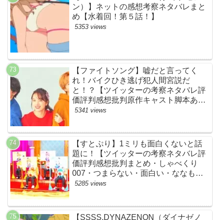
ン）】ネットの感想考察ネタバレまと
め【水着回！第５話！】
5353 views
【ファイトソング】嘘だと言ってく
れ！バイクひき逃げ犯人間宮説だ
と！？【ツイッターの考察ネタバレ評
価評判感想批判原作キャスト脚本あら
すじ伏線まとめ犯人黒幕・ドラマ・交
5341 views
通事故・間宮祥太朗・清原果耶・菊池
風磨】
【すとぷり】1ミリも面白くないと話
題に！【ツイッターの考察ネタバレ評
価評判感想批判まとめ・しゃべくり
007・つまらない・面白い・ななも
り。・ジェル・さとみ・ころん・るぅ
5285 views
と・莉犬・すとろべりーぷりんす・ツ
イキャス】
【SSSS.DYNAZENON（ダイナゼノ