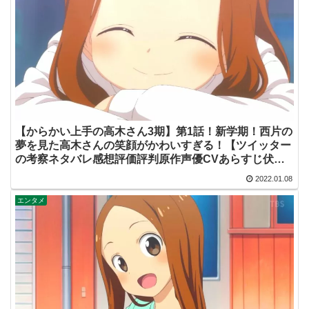
【からかい上手の高木さん3期】第1話！新学期！西片の
夢を見た高木さんの笑顔がかわいすぎる！【ツイッター
の考察ネタバレ感想評価評判原作声優CVあらすじ伏線
脚本批判まとめ】
2022.01.08
エンタメ