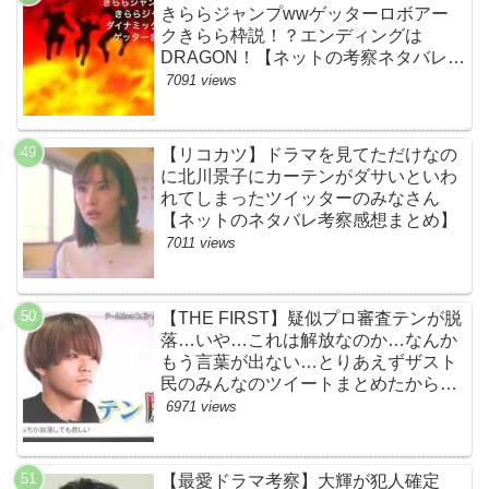
きららジャンプwwゲッターロボアー
クきらら枠説！？エンディングは
DRAGON！【ネットの考察ネタバレ感
想まとめ・第１話】
7091 views
【リコカツ】ドラマを見てただけなの
に北川景子にカーテンがダサいといわ
れてしまったツイッターのみなさん
【ネットのネタバレ考察感想まとめ】
7011 views
【THE FIRST】疑似プロ審査テンが脱
落…いや…これは解放なのか…なんか
もう言葉が出ない…とりあえずザスト
民のみんなのツイートまとめたから見
て…【ザファースト・ネットのネタバ
6971 views
レ感想考察まとめ・スッキリ・
BE:FIRST・ビーファースト】
【最愛ドラマ考察】大輝が犯人確定