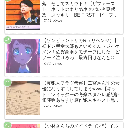
落！そしてスカウト！【ザファース
ト・ネットのまとめネタバレ考察感
想・スッキリ・BE:FIRST・ビーファ
ースト】
7621 views
【ゾンビランドサガR（リベンジ）】
壁ドン巽幸太郎もとい乾くんマジイケ
メン！佐賀豪雨をモチーフにしたエピ
ソード泣けるわ…最終回はなんとCM
なし27分ノンストップ放送！すごすぎ
7589 views
る！【ネットの感想ネタバレ考察まと
め・第11話・ゾンサガ】
【真犯人フラグ考察】二宮さん別の女
優になりすましてしまうwww【ネッ
ト・ツイッターの考察ネタバレ感想評
価評判あらすじ原作犯人キャスト黒幕
伏線まとめ・山里亮太・蒼井優】
7287 views
【小林さんちのメイドラゴンS】イル