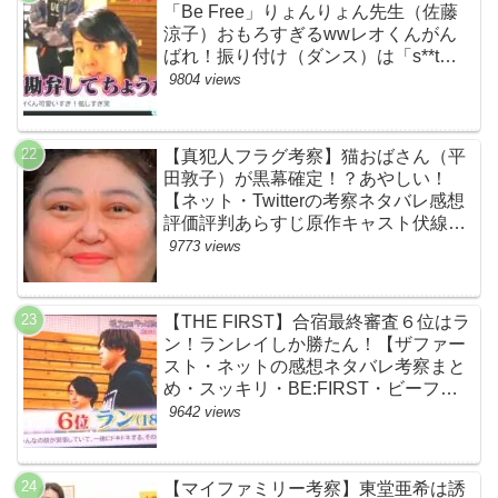
「Be Free」りょんりょん先生（佐藤
涼子）おもろすぎるwwレオくんがん
ばれ！振り付け（ダンス）は「s**t
kingz」のOguri・Kazuki！豪華！【ネ
9804 views
ットのネタバレ感想考察評判評価まと
め・ザファースト・スッキリ・
BE:FIRST・ビーファースト】
【真犯人フラグ考察】猫おばさん（平
田敦子）が黒幕確定！？あやしい！
【ネット・Twitterの考察ネタバレ感想
評価評判あらすじ原作キャスト伏線ま
とめ】
9773 views
【THE FIRST】合宿最終審査６位はラ
ン！ランレイしか勝たん！【ザファー
スト・ネットの感想ネタバレ考察まと
め・スッキリ・BE:FIRST・ビーファ
ースト】
9642 views
【マイファミリー考察】東堂亜希は誘