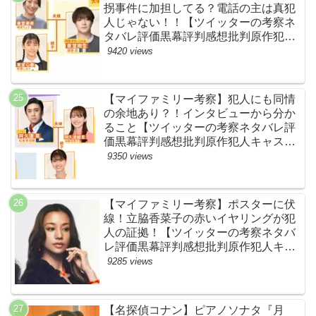
拐事件に加担してる？電話の主は真犯
人じゃない！！【ツイッターの考察ネ
タバレ評価黒幕評判感想批判原作犯人
キャスト脚本あらすじ伏線まとめ】
9420 views
【マイファミリー考察】犯人にも同情
の余地あり？！インタビューから分か
ること【ツイッターの考察ネタバレ評
価黒幕評判感想批判原作犯人キャスト
脚本あらすじ伏線まとめ】
9350 views
【マイファミリー考察】ポスターに伏
線！立脇香菜子の赤いイヤリングが犯
人の証拠！【ツイッターの考察ネタバ
レ評価黒幕評判感想批判原作犯人キャ
スト脚本あらすじ伏線まとめ・高橋メ
9285 views
アリージュン】
【名探偵コナン】ピアノソナタ『月