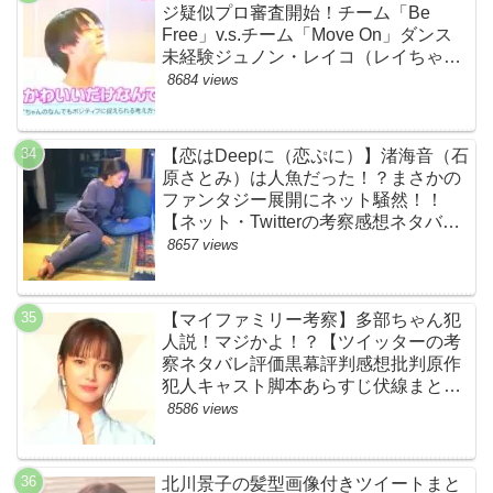
ジ疑似プロ審査開始！チーム「Be
Free」v.s.チーム「Move On」ダンス
未経験ジュノン・レイコ（レイちゃ
ん）頑張れ！ルイルイかわいすぎる
8684 views
ww【ネットのネタバレ感想考察まと
め・ザファースト・スッキリ・
BE:FIRST・ビーファースト】
【恋はDeepに（恋ぷに）】渚海音（石
原さとみ）は人魚だった！？まさかの
ファンタジー展開にネット騒然！！
【ネット・Twitterの考察感想ネタバレ
評価評判あらすじまとめ】
8657 views
【マイファミリー考察】多部ちゃん犯
人説！マジかよ！？【ツイッターの考
察ネタバレ評価黒幕評判感想批判原作
犯人キャスト脚本あらすじ伏線まと
め・多部未華子】
8586 views
北川景子の髪型画像付きツイートまと