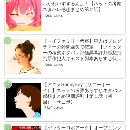
ルかわいすぎるんよ！【ネットの考察
ネタバレ感想まとめ第２話】
7259 views
【マイファミリー考察】犯人はプログ
ラマーの鈴間亜矢で確定！【ツイッタ
ーの考察ネタバレ評価黒幕評判感想批
判原作犯人キャスト脚本あらすじ伏線
まとめ・藤間爽子】
7255 views
【アニメSonnyBoy（サニーボー
イ）】ネットの考察あらすじネタバレ
感想まとめ評価評判【第１話（初
回）・サニボ】
7145 views
【ゲッターロボアーク】オープニング