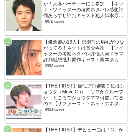
か！大麻パーティーにも参加！【ネッ
ト・ツイッターの考察ネタバレ感想評
価あらすじ評判キャスト犯人脚本原作
黒幕伏線まとめ・大ちゃん・梨央・加
6970 views
瀬さん・優・桑子・左利き・南京錠・
軍手】
【鎌倉殿の13人】巴御前の眉毛がつな
がってる！ネットは賛否両論！【ツイ
ッターの考察ネタバレ評価大河ドラマ
評判感想批判原作キャスト脚本あらす
じ伏線まとめ犯人黒幕・秋元才加】
6952 views
【THE FIRST】疑似プロ審査９位はシ
ョウタ（Move On）！ソロかグループ
か…ところでショウタママ何書いてる
の？【ザファースト・ネットのネタバ
レ感想考察まとめ・スッキリ・
6904 views
BE:FIRST・ビーファースト】
【THE FIRST】デビュー曲は「G」か