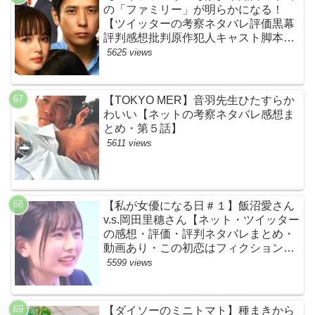
の「ファミリー」が明らかになる！
【ツイッターの考察ネタバレ評価黒幕
評判感想批判原作犯人キャスト脚本あ
らすじ伏線まとめ】
5625 views
【TOKYO MER】音羽先生ひたすらか
わいい【ネットの考察ネタバレ感想ま
とめ・第５話】
5611 views
【私が女優になる日＃１】飯沼愛さん
v.s.岡田里穗さん【ネット・ツイッター
の感想・評価・評判ネタバレまとめ・
動画あり・この初恋はフィクションで
す・初恋Ｆ】
5599 views
【ダイソーのミニトマト】種まきから