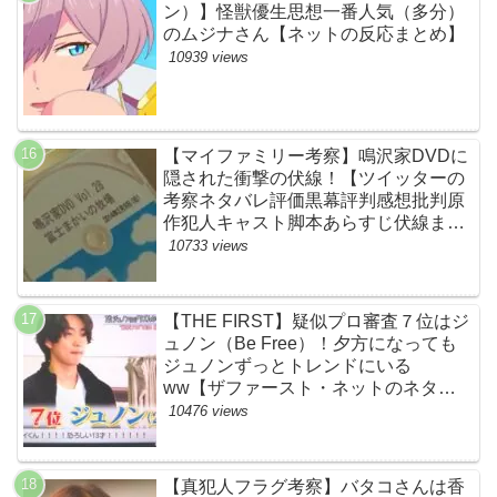
ン）】怪獣優生思想一番人気（多分）
のムジナさん【ネットの反応まとめ】
10939 views
【マイファミリー考察】鳴沢家DVDに
隠された衝撃の伏線！【ツイッターの
考察ネタバレ評価黒幕評判感想批判原
作犯人キャスト脚本あらすじ伏線まと
め】
10733 views
【THE FIRST】疑似プロ審査７位はジ
ュノン（Be Free）！夕方になっても
ジュノンずっとトレンドにいる
ww【ザファースト・ネットのネタバ
レ感想考察まとめ・スッキリ・
10476 views
BE:FIRST・ビーファースト】
【真犯人フラグ考察】バタコさんは香