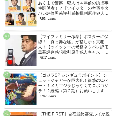
あくまで警察！犯人は４年前の誘拐事
件関係者！？【ツイッターの考察ネタ
バレ評価黒幕評判感想批判原作犯人キ
ャスト脚本あらすじ伏線まとめ】
7851 views
【マイファミリー考察】ポスターに伏
線！「真っ赤な嘘」が指し示す真犯
人！【ツイッターの考察ネタバレ評価
黒幕評判感想批判原作犯人キャスト脚
本あらすじ伏線まとめ・吉乃栄太郎】
7817 views
【ゴジラSP シンギュラポイント】ジ
ェットジャガーが巨大化！衝撃のCパ
ート！メカゴジラじゃなくてロボゴジ
ラ！？続編（第２期）お願いします！
【ネットの考察ネタバレ感想まとめ・
7707 views
最終回】
【THE FIRST】合宿最終審査ルイが脱