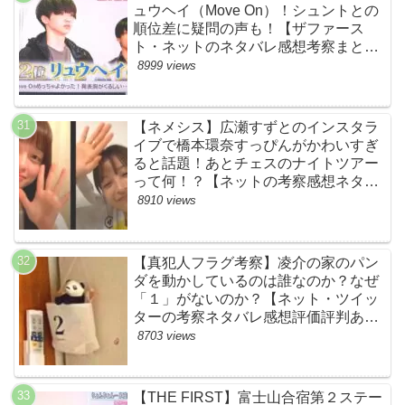
ュウヘイ（Move On）！シュントとの
順位差に疑問の声も！【ザファース
ト・ネットのネタバレ感想考察まと
め・スッキリ・BE:FIRST・ビーファ
8999 views
ースト】
【ネメシス】広瀬すずとのインスタラ
イブで橋本環奈すっぴんがかわいすぎ
ると話題！あとチェスのナイトツアー
って何！？【ネットの考察感想ネタバ
レまとめ【第９話】
8910 views
【真犯人フラグ考察】凌介の家のパン
ダを動かしているのは誰なのか？なぜ
「１」がないのか？【ネット・ツイッ
ターの考察ネタバレ感想評価評判あら
すじ原作犯人キャスト黒幕伏線まと
8703 views
め】
【THE FIRST】富士山合宿第２ステー