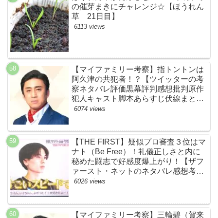
の催芽まきにチャレンジ☆【ほうれん
草 21日目】
6113 views
【マイファミリー考察】指トントンは
阿久津の共犯者！？【ツイッターの考
察ネタバレ評価黒幕評判感想批判原作
犯人キャスト脚本あらすじ伏線まと
め・松本幸四郎】
6074 views
【THE FIRST】疑似プロ審査３位はマ
ナト（Be Free）！礼儀正しさと内に
秘めた闘志で好感度爆上がり！【ザフ
ァースト・ネットのネタバレ感想考察
まとめ・スッキリ・BE:FIRST・ビー
6026 views
ファースト】
【マイファミリー考察】三輪碧（賀来