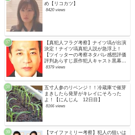
め【リコカツ】
8420 views
【真犯人フラグ考察】ナイツ塙が出演
決定！ナイツ塙真犯人説が急浮上！
【ツイッターの考察ネタバレ感想評価
評判あらすじ原作犯人キャスト黒幕伏
線まとめ】
8379 views
五寸人参のリベンジ！！冷蔵庫で催芽
まきしたら発芽がキレイにそろった
よ！【にんじん 12日目】
8166 views
【マイファミリー考察】犯人の狙いは