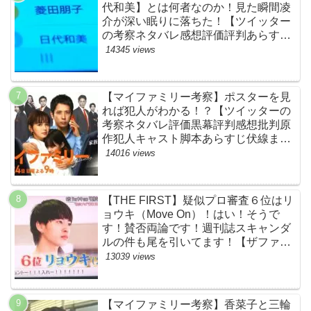
代和美】とは何者なのか！見た瞬間凌
介が深い眠りに落ちた！【ツイッター
の考察ネタバレ感想評価評判あらすじ
原作犯人キャスト黒幕伏線まとめ】
14345 views
【マイファミリー考察】ポスターを見
れば犯人がわかる！？【ツイッターの
考察ネタバレ評価黒幕評判感想批判原
作犯人キャスト脚本あらすじ伏線まと
め】
14016 views
【THE FIRST】疑似プロ審査６位はリ
ョウキ（Move On）！はい！そうで
す！賛否両論です！週刊誌スキャンダ
ルの件も尾を引いてます！【ザファー
スト・ネットのネタバレ感想考察まと
13039 views
め・スッキリ・BE:FIRST・ビーファ
ースト】
【マイファミリー考察】香菜子と三輪