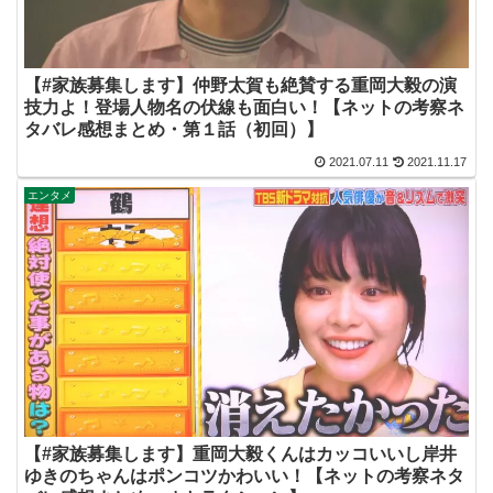
【#家族募集します】仲野太賀も絶賛する重岡大毅の演
技力よ！登場人物名の伏線も面白い！【ネットの考察ネ
タバレ感想まとめ・第１話（初回）】
2021.07.11
2021.11.17
エンタメ
【#家族募集します】重岡大毅くんはカッコいいし岸井
ゆきのちゃんはポンコツかわいい！【ネットの考察ネタ