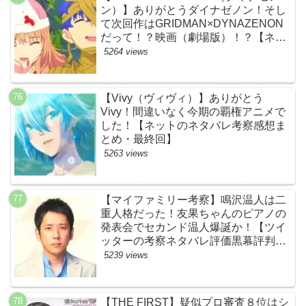
ン）】ありがとうダイナゼノン！そし
て次回作はGRIDMAN×DYNAZENON
だって！？映画（劇場版）！？【ネッ
トの考察ネタバレ感想まとめ・最終
5264 views
回】
【Vivy（ヴィヴィ）】ありがとう
Vivy！間違いなく今期の覇権アニメで
した！【ネットのネタバレ考察感想ま
とめ・最終回】
5263 views
【マイファミリー考察】鳴沢温人は二
重人格だった！友果ちゃんのピアノの
発表会でセカンド温人爆誕か！【ツイ
ッターの考察ネタバレ評価黒幕評判感
想批判原作犯人キャスト脚本あらすじ
5239 views
伏線まとめ】
【THE FIRST】疑似プロ審査８位はシ