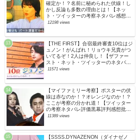
確定か！？名前に秘められた伏線！し
かし反論も多数の理由とは！【ネッ
ト・ツイッターの考察ネタバレ感想評
価評判あらすじ原作犯人キャスト黒幕
12198 views
伏線まとめ】
【THE FIRST】合宿最終審査10位はジ
ュノン！がんばれ！リョウキ兄貴がつ
いてるぞ！2人は仲良し！【ザファー
スト・ネット・ツイッターのネタバレ
考察まとめ感想評価評判・スッキリ・
11571 views
BE:FIRST・ビーファースト・
JUNON・RYOKI】
【マイファミリー考察】ポスターの伏
線は赤なのか！？オレンジなのか！？
ここが考察の分かれ道！【ツイッター
の考察ネタバレ評価黒幕評判感想批判
原作犯人キャスト脚本あらすじ伏線ま
11389 views
とめ】
【SSSS.DYNAZENON（ダイナゼノ