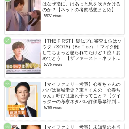
はなぜ指に、はあっと息を吹きかける
のか？【ネットの考察感想まとめ】
5827 views
【THE FIRST】疑似プロ審査１位はソ
ウタ（SOTA)（Be Free）！マイク離
してちょっと怒られてたけど１位！お
めでとう！【ザファースト・ネットの
ネタバレ感想考察まとめ・スッキリ・
5776 views
BE:FIRST・ビーファースト】
【マイファミリー考察】心春ちゃんの
パパは葛城圭史？東堂くんの「心春ち
ゃん」呼びは連れ子ってこと？【ツイ
ッターの考察ネタバレ評価黒幕評判感
想批判原作犯人キャスト脚本あらすじ
5768 views
伏線まとめ】
【マイファミリー考察】未知留の本当