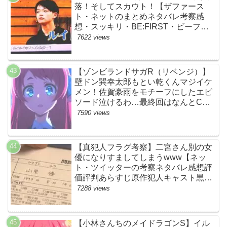
落！そしてスカウト！【ザファース
ト・ネットのまとめネタバレ考察感
想・スッキリ・BE:FIRST・ビーファ
ースト】
7622 views
【ゾンビランドサガR（リベンジ）】
壁ドン巽幸太郎もとい乾くんマジイケ
メン！佐賀豪雨をモチーフにしたエピ
ソード泣けるわ…最終回はなんとCM
なし27分ノンストップ放送！すごすぎ
7590 views
る！【ネットの感想ネタバレ考察まと
め・第11話・ゾンサガ】
【真犯人フラグ考察】二宮さん別の女
優になりすましてしまうwww【ネッ
ト・ツイッターの考察ネタバレ感想評
価評判あらすじ原作犯人キャスト黒幕
伏線まとめ・山里亮太・蒼井優】
7288 views
【小林さんちのメイドラゴンS】イル