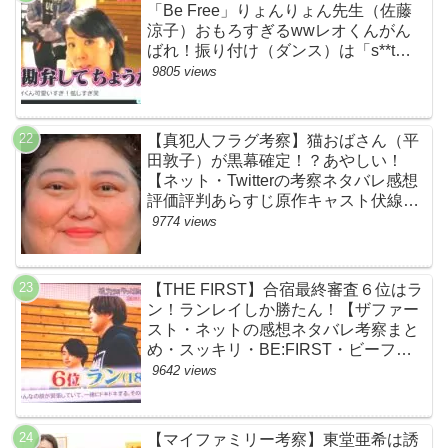
「Be Free」りょんりょん先生（佐藤
涼子）おもろすぎるwwレオくんがん
ばれ！振り付け（ダンス）は「s**t
kingz」のOguri・Kazuki！豪華！【ネ
9805 views
ットのネタバレ感想考察評判評価まと
め・ザファースト・スッキリ・
BE:FIRST・ビーファースト】
【真犯人フラグ考察】猫おばさん（平
田敦子）が黒幕確定！？あやしい！
【ネット・Twitterの考察ネタバレ感想
評価評判あらすじ原作キャスト伏線ま
とめ】
9774 views
【THE FIRST】合宿最終審査６位はラ
ン！ランレイしか勝たん！【ザファー
スト・ネットの感想ネタバレ考察まと
め・スッキリ・BE:FIRST・ビーファ
ースト】
9642 views
【マイファミリー考察】東堂亜希は誘