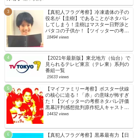
【真犯人フラグ考察】冷凍遺体の子の
役名が【圭樹】であることがネタバレ
してしまう！圭樹はマスター日野渉と
バタコの子供か！【ツイッターの考察
ネタバレ感想評価評判あらすじ原作犯
18494 views
人キャスト黒幕伏線まとめ】
【2021年最新版】東北地方（仙台）で
見られるテレビ東京（テレ東）系列の
番組一覧
15633 views
【マイファミリー考察】ポスター伏線
の核心に迫る！「赤」の意味が怖すぎ
た！【ツイッターの考察ネタバレ評価
黒幕評判感想批判原作犯人キャスト脚
本あらすじ伏線まとめ】
14432 views
【真犯人フラグ考察】黒幕最有力【日