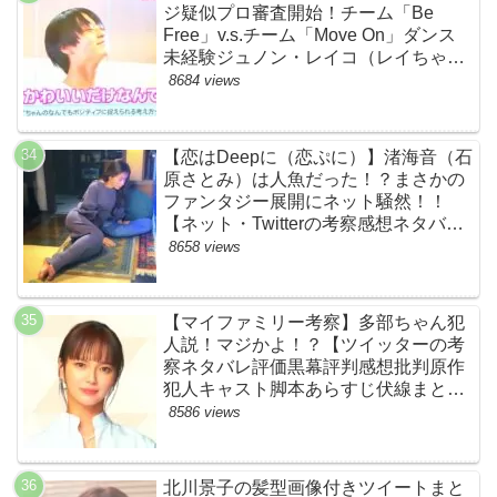
ジ疑似プロ審査開始！チーム「Be
Free」v.s.チーム「Move On」ダンス
未経験ジュノン・レイコ（レイちゃ
ん）頑張れ！ルイルイかわいすぎる
8684 views
ww【ネットのネタバレ感想考察まと
め・ザファースト・スッキリ・
BE:FIRST・ビーファースト】
【恋はDeepに（恋ぷに）】渚海音（石
原さとみ）は人魚だった！？まさかの
ファンタジー展開にネット騒然！！
【ネット・Twitterの考察感想ネタバレ
評価評判あらすじまとめ】
8658 views
【マイファミリー考察】多部ちゃん犯
人説！マジかよ！？【ツイッターの考
察ネタバレ評価黒幕評判感想批判原作
犯人キャスト脚本あらすじ伏線まと
め・多部未華子】
8586 views
北川景子の髪型画像付きツイートまと