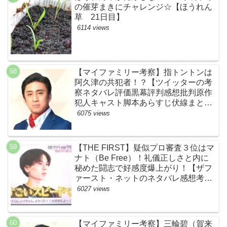
の催芽まきにチャレンジ☆【ほうれん
草 21日目】
6114 views
【マイファミリー考察】指トントンは
阿久津の共犯者！？【ツイッターの考
察ネタバレ評価黒幕評判感想批判原作
犯人キャスト脚本あらすじ伏線まと
め・松本幸四郎】
6075 views
【THE FIRST】疑似プロ審査３位はマ
ナト（Be Free）！礼儀正しさと内に
秘めた闘志で好感度爆上がり！【ザフ
ァースト・ネットのネタバレ感想考察
まとめ・スッキリ・BE:FIRST・ビー
6027 views
ファースト】
【マイファミリー考察】三輪碧（賀来