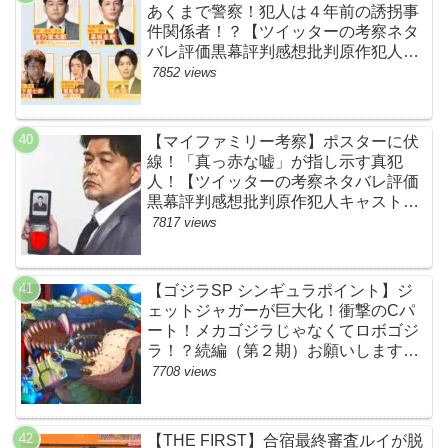
あくまで警察！犯人は４年前の誘拐事
件関係者！？【ツイッターの考察ネタ
バレ評価黒幕評判感想批判原作犯人キ
ャスト脚本あらすじ伏線まとめ】
7852 views
【マイファミリー考察】ポスターに伏
線！「真っ赤な嘘」が指し示す真犯
人！【ツイッターの考察ネタバレ評価
黒幕評判感想批判原作犯人キャスト脚
本あらすじ伏線まとめ・吉乃栄太郎】
7817 views
【ゴジラSP シンギュラポイント】ジ
ェットジャガーが巨大化！衝撃のCパ
ート！メカゴジラじゃなくてロボゴジ
ラ！？続編（第２期）お願いします！
【ネットの考察ネタバレ感想まとめ・
7708 views
最終回】
【THE FIRST】合宿最終審査ルイが脱