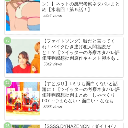
ン）】ネットの感想考察ネタバレまと
め【水着回！第５話！】
5354 views
【ファイトソング】嘘だと言ってく
れ！バイクひき逃げ犯人間宮説だ
と！？【ツイッターの考察ネタバレ評
価評判感想批判原作キャスト脚本あら
すじ伏線まとめ犯人黒幕・ドラマ・交
5342 views
通事故・間宮祥太朗・清原果耶・菊池
風磨】
【すとぷり】1ミリも面白くないと話
題に！【ツイッターの考察ネタバレ評
価評判感想批判まとめ・しゃべくり
007・つまらない・面白い・ななも
り。・ジェル・さとみ・ころん・るぅ
5286 views
と・莉犬・すとろべりーぷりんす・ツ
イキャス】
【SSSS.DYNAZENON（ダイナゼノ