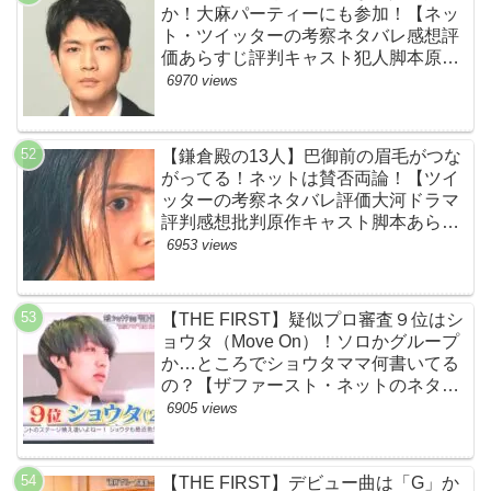
か！大麻パーティーにも参加！【ネッ
ト・ツイッターの考察ネタバレ感想評
価あらすじ評判キャスト犯人脚本原作
黒幕伏線まとめ・大ちゃん・梨央・加
6970 views
瀬さん・優・桑子・左利き・南京錠・
軍手】
【鎌倉殿の13人】巴御前の眉毛がつな
がってる！ネットは賛否両論！【ツイ
ッターの考察ネタバレ評価大河ドラマ
評判感想批判原作キャスト脚本あらす
じ伏線まとめ犯人黒幕・秋元才加】
6953 views
【THE FIRST】疑似プロ審査９位はシ
ョウタ（Move On）！ソロかグループ
か…ところでショウタママ何書いてる
の？【ザファースト・ネットのネタバ
レ感想考察まとめ・スッキリ・
6905 views
BE:FIRST・ビーファースト】
【THE FIRST】デビュー曲は「G」か