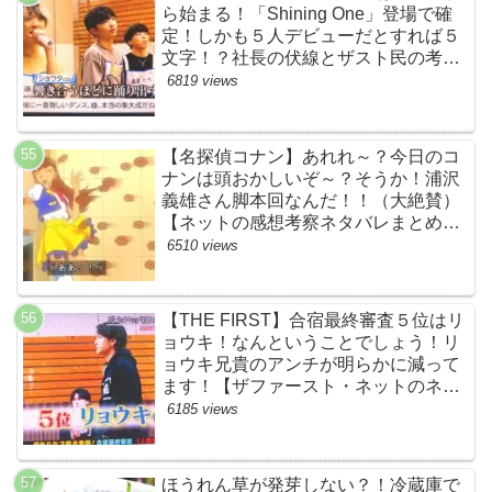
ら始まる！「Shining One」登場で確
定！しかも５人デビューだとすれば５
文字！？社長の伏線とザスト民の考察
すげーよ…鳥肌立ったわ…【シャイニ
6819 views
ングワン・スッキリ・ネットの感想ネ
タバレ考察まとめ・ザファースト・
BMSG・BE:FIRST・ビーファース
【名探偵コナン】あれれ～？今日のコ
ト】
ナンは頭おかしいぞ～？そうか！浦沢
義雄さん脚本回なんだ！！（大絶賛）
【ネットの感想考察ネタバレまとめ・
笑顔を消したアイドル】
6510 views
【THE FIRST】合宿最終審査５位はリ
ョウキ！なんということでしょう！リ
ョウキ兄貴のアンチが明らかに減って
ます！【ザファースト・ネットのネタ
バレ考察まとめ感想・スッキリ・
6185 views
BE:FIRST・ビーファースト・
RYOKI】
ほうれん草が発芽しない？！冷蔵庫で