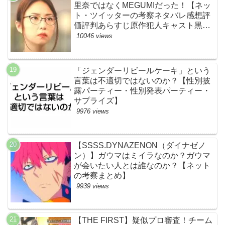
里奈ではなくMEGUMIだった！【ネッ
ト・ツイッターの考察ネタバレ感想評
価評判あらすじ原作犯人キャスト黒幕
伏線まとめ】
10046 views
「ジェンダーリビールケーキ」という
言葉は不適切ではないのか？【性別披
露パーティー・性別発表パーティー・
サプライズ】
9976 views
【SSSS.DYNAZENON（ダイナゼノ
ン）】ガウマはミイラなのか？ガウマ
が会いたい人とは誰なのか？【ネット
の考察まとめ】
9939 views
【THE FIRST】疑似プロ審査！チーム