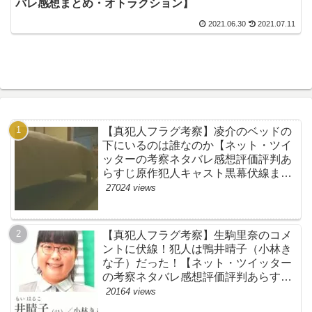
バレ感想まとめ・オトラクション】
2021.06.30
2021.07.11
【真犯人フラグ考察】凌介のベッドの
下にいるのは誰なのか【ネット・ツイ
ッターの考察ネタバレ感想評価評判あ
らすじ原作犯人キャスト黒幕伏線まと
め】
27024 views
【真犯人フラグ考察】生駒里奈のコメ
ントに伏線！犯人は鴨井晴子（小林き
な子）だった！【ネット・ツイッター
の考察ネタバレ感想評価評判あらすじ
原作犯人キャスト黒幕伏線まとめ・鴨
20164 views
居晴子】