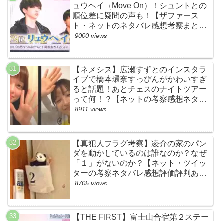
ュウヘイ（Move On）！シュントとの
順位差に疑問の声も！【ザファース
ト・ネットのネタバレ感想考察まと
め・スッキリ・BE:FIRST・ビーファ
9000 views
ースト】
【ネメシス】広瀬すずとのインスタラ
イブで橋本環奈すっぴんがかわいすぎ
ると話題！あとチェスのナイトツアー
って何！？【ネットの考察感想ネタバ
レまとめ【第９話】
8911 views
【真犯人フラグ考察】凌介の家のパン
ダを動かしているのは誰なのか？なぜ
「１」がないのか？【ネット・ツイッ
ターの考察ネタバレ感想評価評判あら
すじ原作犯人キャスト黒幕伏線まと
8705 views
め】
【THE FIRST】富士山合宿第２ステー