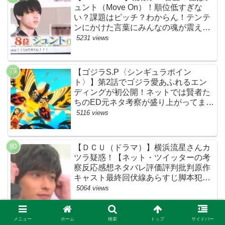
ュント（Move On）！順位低すぎな
い？課題はピッチ？わからん！テンテ
ンにかけた言葉にみんなの魂が震えて
ます…【ザファースト・ネットのネタ
5231 views
バレ感想考察まとめ・スッキリ・
BE:FIRST・ビーファースト】
【ゴジラS.P〈シンギュラポイン
ト〉】第2話でゴジラ愛あふれるエン
ディングが初公開！ネットでは賢者た
ちのED元ネタ考察が盛り上がってま
す！モスラやメカゴジラ（機龍）も登
5116 views
場！【ネットTwitterの考察・評判・評
価・感想・ネタバレまとめ】
【ＤＣＵ（ドラマ）】横浜流星さんカ
ツラ疑惑！【ネット・ツイッターの考
察反応感想ネタバレ評価評判批判原作
キャスト最終回伏線あらすじ脚本犯人
黒幕まとめ・着飾る恋には理由があっ
5064 views
て・ウィッグ】
メニュー
ホーム
検索
トップ
サイドバー
【着飾る恋には理由があって】「冷蔵