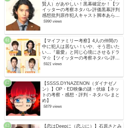
賢人）があやしい！黒幕確定か！【ツ
イッターの考察ネタバレ評価黒幕評判
感想批判原作犯人キャスト脚本あらす
じ伏線まとめ】
5990 views
【マイファミリー考察】4人の仲間の
中に犯人は居ない！いや、そう思いた
い…『最愛』と同じ心境にさせるドラ
マ☆【ツイッターの考察ネタバレ評価
黒幕評判感想批判原作犯人キャスト脚
5921 views
本あらすじ伏線まとめ】
【SSSS.DYNAZENON（ダイナゼノ
ン）】OP・ED映像の謎・伏線【ネッ
トの考察・感想・評判・ネタバレまと
め】
5879 views
【恋はDeepに（恋ぷに）】石原さとみ