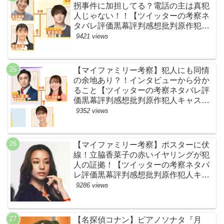
拐事件に加担してる？電話の主は真犯
人じゃない！！【ツイッターの考察ネ
タバレ評価黒幕評判感想批判原作犯人
キャスト脚本あらすじ伏線まとめ】
9421 views
【マイファミリー考察】犯人にも同情
の余地あり？！インタビューから分か
ること【ツイッターの考察ネタバレ評
価黒幕評判感想批判原作犯人キャスト
脚本あらすじ伏線まとめ】
9352 views
【マイファミリー考察】ポスターに伏
線！立脇香菜子の赤いイヤリングが犯
人の証拠！【ツイッターの考察ネタバ
レ評価黒幕評判感想批判原作犯人キャ
スト脚本あらすじ伏線まとめ・高橋メ
9286 views
アリージュン】
【名探偵コナン】ピアノソナタ『月