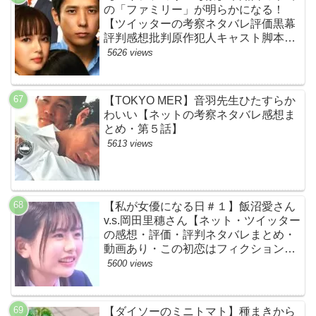
の「ファミリー」が明らかになる！
【ツイッターの考察ネタバレ評価黒幕
評判感想批判原作犯人キャスト脚本あ
らすじ伏線まとめ】
5626 views
【TOKYO MER】音羽先生ひたすらか
わいい【ネットの考察ネタバレ感想ま
とめ・第５話】
5613 views
【私が女優になる日＃１】飯沼愛さん
v.s.岡田里穗さん【ネット・ツイッター
の感想・評価・評判ネタバレまとめ・
動画あり・この初恋はフィクションで
す・初恋Ｆ】
5600 views
【ダイソーのミニトマト】種まきから