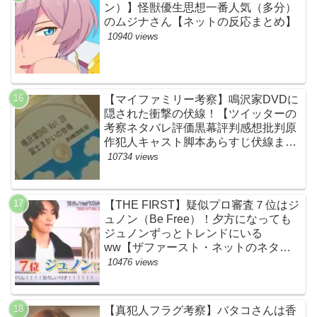
ン）】怪獣優生思想一番人気（多分）
のムジナさん【ネットの反応まとめ】
10940 views
【マイファミリー考察】鳴沢家DVDに
隠された衝撃の伏線！【ツイッターの
考察ネタバレ評価黒幕評判感想批判原
作犯人キャスト脚本あらすじ伏線まと
め】
10734 views
【THE FIRST】疑似プロ審査７位はジ
ュノン（Be Free）！夕方になっても
ジュノンずっとトレンドにいる
ww【ザファースト・ネットのネタバ
レ感想考察まとめ・スッキリ・
10476 views
BE:FIRST・ビーファースト】
【真犯人フラグ考察】バタコさんは香