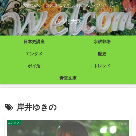
大学なんていうのはおこがましいけど学ぶっていいよね
パペリ大学
日本史講座
水耕栽培
エンタメ
歴史
ポイ活
トレンド
青空文庫
岸井ゆきの
エンタメ