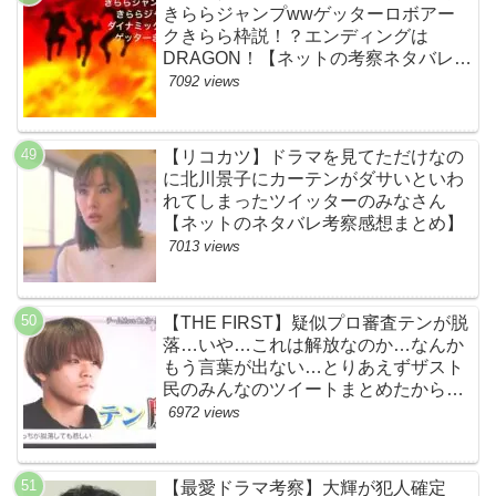
きららジャンプwwゲッターロボアー
クきらら枠説！？エンディングは
DRAGON！【ネットの考察ネタバレ感
想まとめ・第１話】
7092 views
【リコカツ】ドラマを見てただけなの
に北川景子にカーテンがダサいといわ
れてしまったツイッターのみなさん
【ネットのネタバレ考察感想まとめ】
7013 views
【THE FIRST】疑似プロ審査テンが脱
落…いや…これは解放なのか…なんか
もう言葉が出ない…とりあえずザスト
民のみんなのツイートまとめたから見
て…【ザファースト・ネットのネタバ
6972 views
レ感想考察まとめ・スッキリ・
BE:FIRST・ビーファースト】
【最愛ドラマ考察】大輝が犯人確定