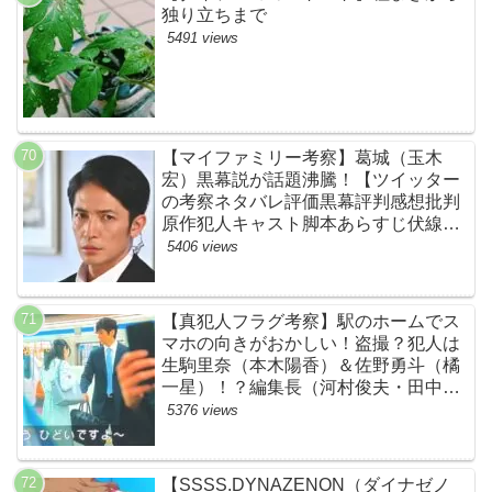
独り立ちまで
5491 views
【マイファミリー考察】葛城（玉木
宏）黒幕説が話題沸騰！【ツイッター
の考察ネタバレ評価黒幕評判感想批判
原作犯人キャスト脚本あらすじ伏線ま
とめ】
5406 views
【真犯人フラグ考察】駅のホームでス
マホの向きがおかしい！盗撮？犯人は
生駒里奈（本木陽香）＆佐野勇斗（橘
一星）！？編集長（河村俊夫・田中哲
司説も？【ネット・ツイッターの考察
5376 views
ネタバレ感想評価評判あらすじ原作犯
人キャスト黒幕伏線まとめ】
【SSSS.DYNAZENON（ダイナゼノ