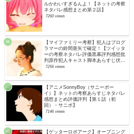
ルかわいすぎるんよ！【ネットの考察
ネタバレ感想まとめ第２話】
7260 views
【マイファミリー考察】犯人はプログ
ラマーの鈴間亜矢で確定！【ツイッタ
ーの考察ネタバレ評価黒幕評判感想批
判原作犯人キャスト脚本あらすじ伏線
まとめ・藤間爽子】
7256 views
【アニメSonnyBoy（サニーボー
イ）】ネットの考察あらすじネタバレ
感想まとめ評価評判【第１話（初
回）・サニボ】
7146 views
【ゲッターロボアーク】オープニング