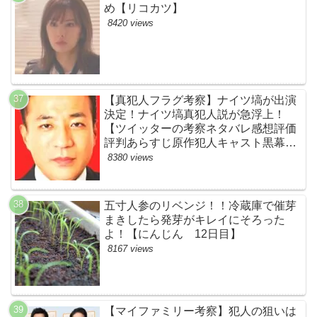
め【リコカツ】
8420 views
【真犯人フラグ考察】ナイツ塙が出演
決定！ナイツ塙真犯人説が急浮上！
【ツイッターの考察ネタバレ感想評価
評判あらすじ原作犯人キャスト黒幕伏
線まとめ】
8380 views
五寸人参のリベンジ！！冷蔵庫で催芽
まきしたら発芽がキレイにそろった
よ！【にんじん 12日目】
8167 views
【マイファミリー考察】犯人の狙いは