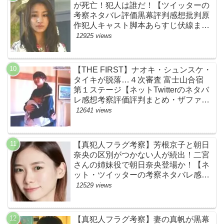
が死亡！犯人は誰だ！【ツイッターの
考察ネタバレ評価黒幕評判感想批判原
作犯人キャスト脚本あらすじ伏線まと
め】
12925 views
【THE FIRST】ナオキ・シュンスケ・
タイキが脱落…４次審査 富士山合宿
第１ステージ【ネットTwitterのネタバ
レ感想考察評価評判まとめ・ザファー
スト・スッキリ・BE:FIRST・ビーフ
12641 views
ァースト】
【真犯人フラグ考察】芳根京子と朝日
奈央の区別がつかない人が続出！二宮
さんの姉妹役で朝日奈央登場か！【ネ
ット・ツイッターの考察ネタバレ感想
評価評判あらすじ原作犯人キャスト黒
12529 views
幕伏線まとめ】
【真犯人フラグ考察】妻の真帆が黒幕