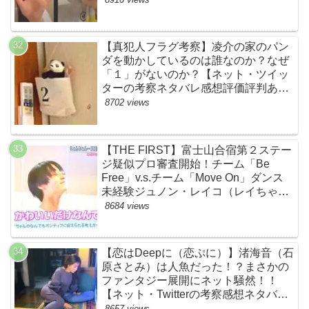
【真犯人フラグ考察】凌介の家のパン
ダを動かしているのは誰なのか？なぜ
「１」がないのか？【ネット・ツイッ
ターの考察ネタバレ感想評価評判あら
すじ原作犯人キャスト黒幕伏線まと
8702 views
め】
【THE FIRST】富士山合宿第２ステー
ジ疑似プロ審査開始！チーム「Be
Free」v.s.チーム「Move On」ダンス
未経験ジュノン・レイコ（レイちゃ
ん）頑張れ！ルイルイかわいすぎる
8684 views
ww【ネットのネタバレ感想考察まと
め・ザファースト・スッキリ・
BE:FIRST・ビーファースト】
【恋はDeepに（恋ぷに）】渚海音（石
原さとみ）は人魚だった！？まさかの
ファンタジー展開にネット騒然！！
【ネット・Twitterの考察感想ネタバレ
評価評判あらすじまとめ】
8657 views