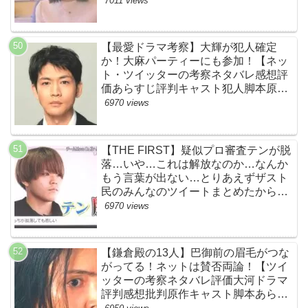
7011 views
【最愛ドラマ考察】大輝が犯人確定
か！大麻パーティーにも参加！【ネッ
ト・ツイッターの考察ネタバレ感想評
価あらすじ評判キャスト犯人脚本原作
黒幕伏線まとめ・大ちゃん・梨央・加
6970 views
瀬さん・優・桑子・左利き・南京錠・
軍手】
【THE FIRST】疑似プロ審査テンが脱
落…いや…これは解放なのか…なんか
もう言葉が出ない…とりあえずザスト
民のみんなのツイートまとめたから見
て…【ザファースト・ネットのネタバ
6970 views
レ感想考察まとめ・スッキリ・
BE:FIRST・ビーファースト】
【鎌倉殿の13人】巴御前の眉毛がつな
がってる！ネットは賛否両論！【ツイ
ッターの考察ネタバレ評価大河ドラマ
評判感想批判原作キャスト脚本あらす
じ伏線まとめ犯人黒幕・秋元才加】