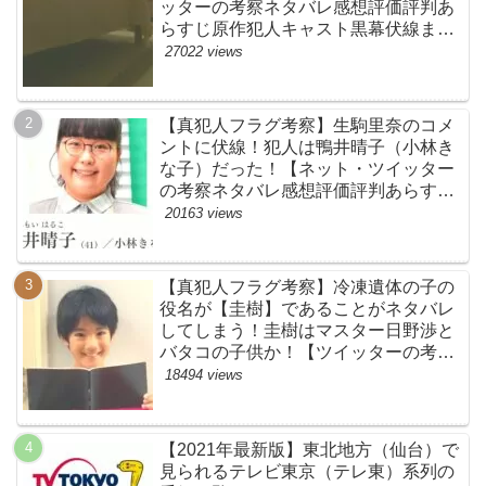
ッターの考察ネタバレ感想評価評判あ
らすじ原作犯人キャスト黒幕伏線まと
め】
27022 views
【真犯人フラグ考察】生駒里奈のコメ
ントに伏線！犯人は鴨井晴子（小林き
な子）だった！【ネット・ツイッター
の考察ネタバレ感想評価評判あらすじ
原作犯人キャスト黒幕伏線まとめ・鴨
20163 views
居晴子】
【真犯人フラグ考察】冷凍遺体の子の
役名が【圭樹】であることがネタバレ
してしまう！圭樹はマスター日野渉と
バタコの子供か！【ツイッターの考察
ネタバレ感想評価評判あらすじ原作犯
18494 views
人キャスト黒幕伏線まとめ】
【2021年最新版】東北地方（仙台）で
見られるテレビ東京（テレ東）系列の