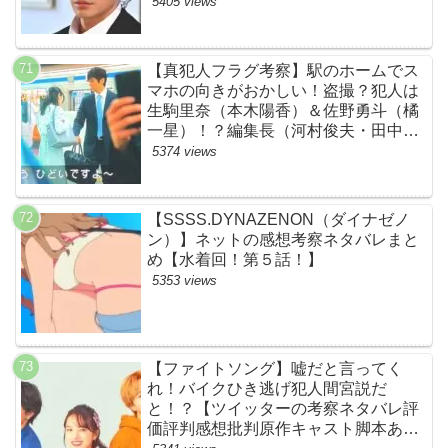
とめ】
5405 views
【真犯人フラグ考察】駅のホームでス
マホの向きがおかしい！盗撮？犯人は
生駒里奈（本木陽香）＆佐野勇斗（橘
一星）！？編集長（河村俊夫・田中哲
司説も？【ネット・ツイッターの考察
5374 views
ネタバレ感想評価評判あらすじ原作犯
人キャスト黒幕伏線まとめ】
【SSSS.DYNAZENON（ダイナゼノ
ン）】ネットの感想考察ネタバレまと
め【水着回！第５話！】
5353 views
【ファイトソング】嘘だと言ってく
れ！バイクひき逃げ犯人間宮説だ
と！？【ツイッターの考察ネタバレ評
価評判感想批判原作キャスト脚本あら