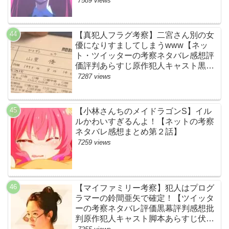
7589 views
る！【ネットの感想ネタバレ考察まと
め・第11話・ゾンサガ】
【真犯人フラグ考察】二宮さん別の女
優になりすましてしまうwww【ネッ
ト・ツイッターの考察ネタバレ感想評
価評判あらすじ原作犯人キャスト黒幕
伏線まとめ・山里亮太・蒼井優】
7287 views
【小林さんちのメイドラゴンS】イル
ルかわいすぎるんよ！【ネットの考察
ネタバレ感想まとめ第２話】
7259 views
【マイファミリー考察】犯人はプログ
ラマーの鈴間亜矢で確定！【ツイッタ
ーの考察ネタバレ評価黒幕評判感想批
判原作犯人キャスト脚本あらすじ伏線
まとめ・藤間爽子】