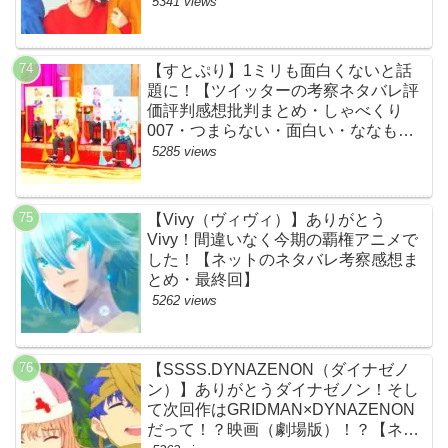
すじ伏線まとめ犯人黒幕・ドラマ・交
5341 views
通事故・間宮祥太朗・清原果耶・菊池
風磨】
【すとぷり】1ミリも面白くないと話
題に！【ツイッターの考察ネタバレ評
価評判感想批判まとめ・しゃべくり
007・つまらない・面白い・ななも
り。・ジェル・さとみ・ころん・るぅ
5285 views
と・莉犬・すとろべりーぷりんす・ツ
イキャス】
【Vivy（ヴィヴィ）】ありがとう
Vivy！間違いなく今期の覇権アニメで
した！【ネットのネタバレ考察感想ま
とめ・最終回】
5262 views
【SSSS.DYNAZENON（ダイナゼノ
ン）】ありがとうダイナゼノン！そし
て次回作はGRIDMAN×DYNAZENON
だって！？映画（劇場版）！？【ネッ