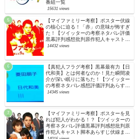
番組一覧
15631 views
【マイファミリー考察】ポスター伏線
の核心に迫る！「赤」の意味が怖すぎ
た！【ツイッターの考察ネタバレ評価
黒幕評判感想批判原作犯人キャスト脚
本あらすじ伏線まとめ】
14432 views
【真犯人フラグ考察】黒幕最有力【日
代和美】とは何者なのか！見た瞬間凌
介が深い眠りに落ちた！【ツイッター
の考察ネタバレ感想評価評判あらすじ
原作犯人キャスト黒幕伏線まとめ】
14345 views
【マイファミリー考察】ポスターを見
れば犯人がわかる！？【ツイッターの
考察ネタバレ評価黒幕評判感想批判原
作犯人キャスト脚本あらすじ伏線まと
め】
14016 views