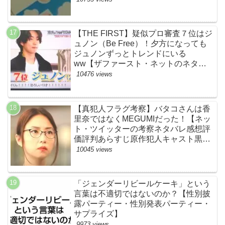
【THE FIRST】疑似プロ審査７位はジ
ュノン（Be Free）！夕方になっても
ジュノンずっとトレンドにいる
ww【ザファースト・ネットのネタバ
レ感想考察まとめ・スッキリ・
10476 views
BE:FIRST・ビーファースト】
【真犯人フラグ考察】バタコさんは香
里奈ではなくMEGUMIだった！【ネッ
ト・ツイッターの考察ネタバレ感想評
価評判あらすじ原作犯人キャスト黒幕
伏線まとめ】
10045 views
「ジェンダーリビールケーキ」という
言葉は不適切ではないのか？【性別披
露パーティー・性別発表パーティー・
サプライズ】
9973 views