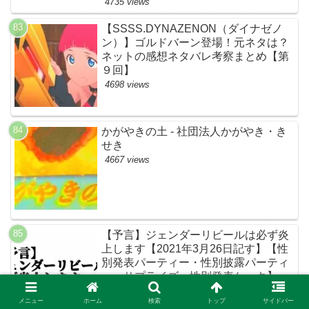
4735 views
【SSSS.DYNAZENON（ダイナゼノ
ン）】ゴルドバーン登場！元ネタは？
ネットの感想ネタバレ考察まとめ【第
９回】
4698 views
かがやきの土 - 社団法人かがやき・き
せき
4667 views
【予言】ジェンダーリビールは必ず炎
上します【2021年3月26日記す】【性
別発表パーティー・性別披露パーティ
ー・サプライズ・性別発表ケーキ】
4665 views
メニュー
ホーム
検索
トップ
サイドバー