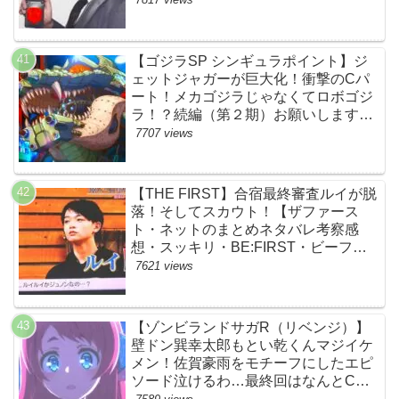
【ゴジラSP シンギュラポイント】ジ
ェットジャガーが巨大化！衝撃のCパ
ート！メカゴジラじゃなくてロボゴジ
ラ！？続編（第２期）お願いします！
【ネットの考察ネタバレ感想まとめ・
7707 views
最終回】
【THE FIRST】合宿最終審査ルイが脱
落！そしてスカウト！【ザファース
ト・ネットのまとめネタバレ考察感
想・スッキリ・BE:FIRST・ビーファ
ースト】
7621 views
【ゾンビランドサガR（リベンジ）】
壁ドン巽幸太郎もとい乾くんマジイケ
メン！佐賀豪雨をモチーフにしたエピ
ソード泣けるわ…最終回はなんとCM
なし27分ノンストップ放送！すごすぎ