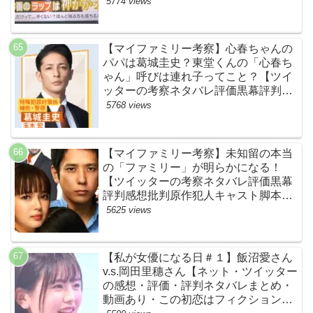
ネタバレ感想考察まとめ・スッキリ・
5774 views
BE:FIRST・ビーファースト】
【マイファミリー考察】心春ちゃんの
パパは葛城圭史？東堂くんの「心春ち
ゃん」呼びは連れ子ってこと？【ツイ
ッターの考察ネタバレ評価黒幕評判感
想批判原作犯人キャスト脚本あらすじ
5768 views
伏線まとめ】
【マイファミリー考察】未知留の本当
の「ファミリー」が明らかになる！
【ツイッターの考察ネタバレ評価黒幕
評判感想批判原作犯人キャスト脚本あ
らすじ伏線まとめ】
5625 views
【私が女優になる日＃１】飯沼愛さん
v.s.岡田里穗さん【ネット・ツイッター
の感想・評価・評判ネタバレまとめ・
動画あり・この初恋はフィクションで