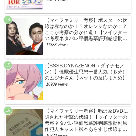
BE:FIRST・ビーファースト・
JUNON・RYOKI】
【マイファミリー考察】ポスターの伏
線は赤なのか！？オレンジなのか！？
ここが考察の分かれ道！【ツイッター
の考察ネタバレ評価黒幕評判感想批判
原作犯人キャスト脚本あらすじ伏線ま
11388 views
とめ】
【SSSS.DYNAZENON（ダイナゼノ
ン）】怪獣優生思想一番人気（多分）
のムジナさん【ネットの反応まとめ】
10939 views
【マイファミリー考察】鳴沢家DVDに
隠された衝撃の伏線！【ツイッターの
考察ネタバレ評価黒幕評判感想批判原
作犯人キャスト脚本あらすじ伏線まと
め】
10733 views