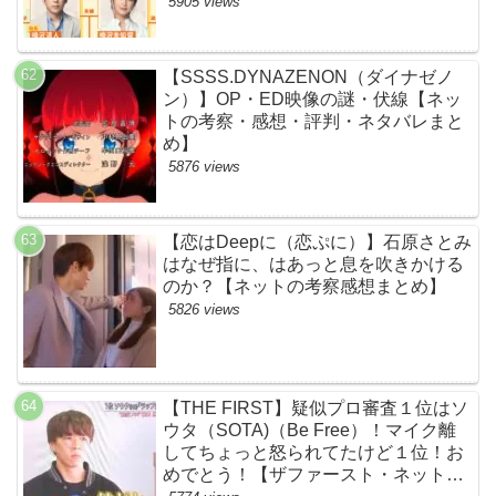
黒幕評判感想批判原作犯人キャスト脚
5905 views
本あらすじ伏線まとめ】
【SSSS.DYNAZENON（ダイナゼノ
ン）】OP・ED映像の謎・伏線【ネッ
トの考察・感想・評判・ネタバレまと
め】
5876 views
【恋はDeepに（恋ぷに）】石原さとみ
はなぜ指に、はあっと息を吹きかける
のか？【ネットの考察感想まとめ】
5826 views
【THE FIRST】疑似プロ審査１位はソ
ウタ（SOTA)（Be Free）！マイク離
してちょっと怒られてたけど１位！お
めでとう！【ザファースト・ネットの