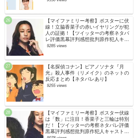
【マイファミリー考察】ポスターに伏
線！立脇香菜子の赤いイヤリングが犯
人の証拠！【ツイッターの考察ネタバ
レ評価黒幕評判感想批判原作犯人キャ
スト脚本あらすじ伏線まとめ・高橋メ
9285 views
アリージュン】
【名探偵コナン】ピアノソナタ『月
光』殺人事件（リメイク）のネットの
反応まとめ【ネタバレあり】
9255 views
【マイファミリー考察】ポスター伏線
は「数」に注目！香菜子と三輪は特別
だ！【ツイッターの考察ネタバレ評価
黒幕評判感想批判原作犯人キャスト脚
本あらすじ伏線まとめ】
9078 views