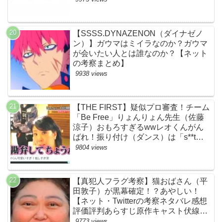
【SSSS.DYNAZENON（ダイナゼノ
ン）】ガウマはミイラなのか？ガウマ
が会いたい人とは誰なのか？【ネット
の考察まとめ】
9938 views
【THE FIRST】疑似プロ審査！チーム
「Be Free」りょんりょん先生（佐藤
涼子）おもろすぎるwwレオくんがん
ばれ！振り付け（ダンス）は「s**t
kingz」のOguri・Kazuki！豪華！【ネ
9804 views
ットのネタバレ感想考察評判評価まと
め・ザファースト・スッキリ・
BE:FIRST・ビーファースト】
【真犯人フラグ考察】猫おばさん（平
田敦子）が黒幕確定！？あやしい！
【ネット・Twitterの考察ネタバレ感想
評価評判あらすじ原作キャスト伏線ま
とめ】
9773 views