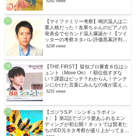
トの考察ネタバレ感想まとめ・最終
5262 views
回】
【マイファミリー考察】鳴沢温人は二
重人格だった！友果ちゃんのピアノの
発表会でセカンド温人爆誕か！【ツイ
ッターの考察ネタバレ評価黒幕評判感
想批判原作犯人キャスト脚本あらすじ
5238 views
伏線まとめ】
【THE FIRST】疑似プロ審査８位はシ
ュント（Move On）！順位低すぎな
い？課題はピッチ？わからん！テンテ
ンにかけた言葉にみんなの魂が震えて
ます…【ザファースト・ネットのネタ
5231 views
バレ感想考察まとめ・スッキリ・
BE:FIRST・ビーファースト】
【ゴジラS.P〈シンギュラポイン
ト〉】第2話でゴジラ愛あふれるエン
ディングが初公開！ネットでは賢者た
ちのED元ネタ考察が盛り上がってま