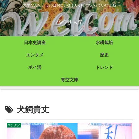
大学なんていうのはおこがましいけど学ぶっていいよね
パペリ大学
日本史講座
水耕栽培
エンタメ
歴史
ポイ活
トレンド
青空文庫
犬飼貴丈
エンタメ