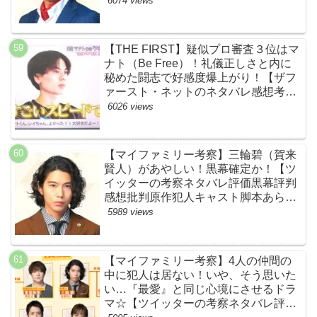
6074 views
【THE FIRST】疑似プロ審査３位はマ
ナト（Be Free）！礼儀正しさと内に
秘めた闘志で好感度爆上がり！【ザフ
ァースト・ネットのネタバレ感想考察
まとめ・スッキリ・BE:FIRST・ビー
6026 views
ファースト】
【マイファミリー考察】三輪碧（賀来
賢人）があやしい！黒幕確定か！【ツ
イッターの考察ネタバレ評価黒幕評判
感想批判原作犯人キャスト脚本あらす
じ伏線まとめ】
5989 views
【マイファミリー考察】4人の仲間の
中に犯人は居ない！いや、そう思いた
い…『最愛』と同じ心境にさせるドラ
マ☆【ツイッターの考察ネタバレ評価