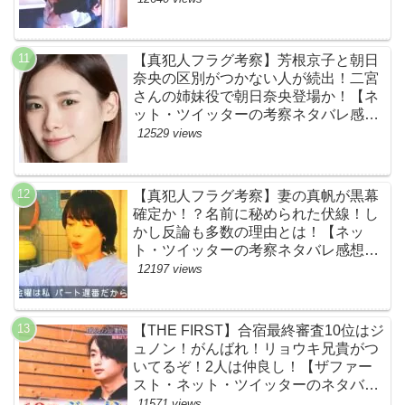
ァースト】
【真犯人フラグ考察】芳根京子と朝日
奈央の区別がつかない人が続出！二宮
さんの姉妹役で朝日奈央登場か！【ネ
ット・ツイッターの考察ネタバレ感想
評価評判あらすじ原作犯人キャスト黒
12529 views
幕伏線まとめ】
【真犯人フラグ考察】妻の真帆が黒幕
確定か！？名前に秘められた伏線！し
かし反論も多数の理由とは！【ネッ
ト・ツイッターの考察ネタバレ感想評
価評判あらすじ原作犯人キャスト黒幕
12197 views
伏線まとめ】
【THE FIRST】合宿最終審査10位はジ
ュノン！がんばれ！リョウキ兄貴がつ
いてるぞ！2人は仲良し！【ザファー
スト・ネット・ツイッターのネタバレ
考察まとめ感想評価評判・スッキリ・
11571 views