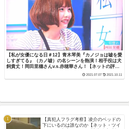
【私が女優になる日＃12】青木琴美『カノジョは嘘を愛
しすぎてる』（カノ嘘）の名シーンを熱演！相手役は犬
飼貴丈！岡田里穗さんv.s.赤穂華さん！【ネットの評
価・感想・ネタバレまとめ・この初恋はフィクションで
2021.07.07
2021.10.11
す・初恋Ｆ】
【真犯人フラグ考察】凌介のベッドの
下にいるのは誰なのか【ネット・ツイ