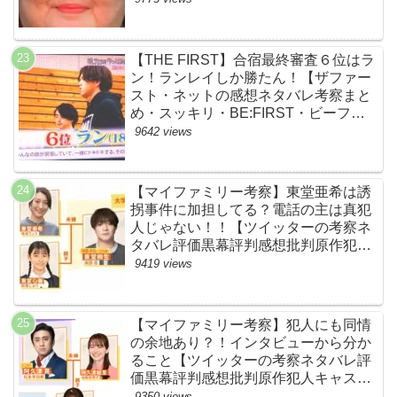
【THE FIRST】合宿最終審査６位はラ
ン！ランレイしか勝たん！【ザファー
スト・ネットの感想ネタバレ考察まと
め・スッキリ・BE:FIRST・ビーファ
ースト】
9642 views
【マイファミリー考察】東堂亜希は誘
拐事件に加担してる？電話の主は真犯
人じゃない！！【ツイッターの考察ネ
タバレ評価黒幕評判感想批判原作犯人
キャスト脚本あらすじ伏線まとめ】
9419 views
【マイファミリー考察】犯人にも同情
の余地あり？！インタビューから分か
ること【ツイッターの考察ネタバレ評
価黒幕評判感想批判原作犯人キャスト
脚本あらすじ伏線まとめ】
9350 views