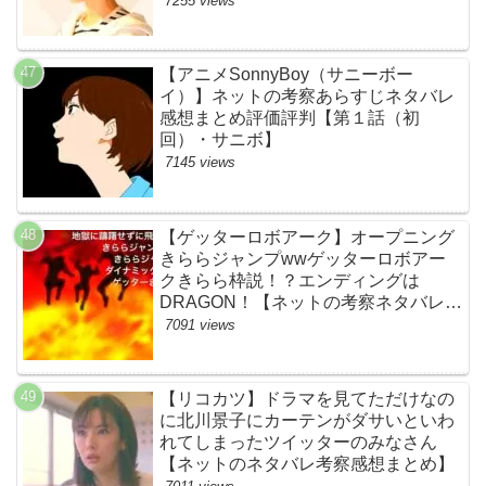
7255 views
【アニメSonnyBoy（サニーボー
イ）】ネットの考察あらすじネタバレ
感想まとめ評価評判【第１話（初
回）・サニボ】
7145 views
【ゲッターロボアーク】オープニング
きららジャンプwwゲッターロボアー
クきらら枠説！？エンディングは
DRAGON！【ネットの考察ネタバレ感
想まとめ・第１話】
7091 views
【リコカツ】ドラマを見てただけなの
に北川景子にカーテンがダサいといわ
れてしまったツイッターのみなさん
【ネットのネタバレ考察感想まとめ】