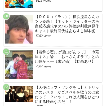
す！モスラやメカゴジラ（機龍）も登
5115 views
場！【ネットTwitterの考察・評判・評
価・感想・ネタバレまとめ】
【ＤＣＵ（ドラマ）】横浜流星さんカ
ツラ疑惑！【ネット・ツイッターの考
察反応感想ネタバレ評価評判批判原作
キャスト最終回伏線あらすじ脚本犯人
黒幕まとめ・着飾る恋には理由があっ
5062 views
て・ウィッグ】
【着飾る恋には理由があって】「冷蔵
庫キス」論―『おっさんずラブ』との
比較から―（未定稿）【動画あり】
4804 views
【天使にラブ・ソングを…】カトリッ
クのシスターがゴスペルを歌うのは変
だって！？いや！これは人類をひとつ
にする映画なのだ！！