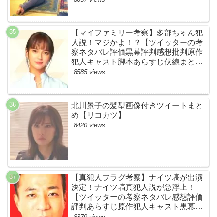
【マイファミリー考察】多部ちゃん犯
人説！マジかよ！？【ツイッターの考
察ネタバレ評価黒幕評判感想批判原作
犯人キャスト脚本あらすじ伏線まと
め・多部未華子】
8585 views
北川景子の髪型画像付きツイートまと
め【リコカツ】
8420 views
【真犯人フラグ考察】ナイツ塙が出演
決定！ナイツ塙真犯人説が急浮上！
【ツイッターの考察ネタバレ感想評価
評判あらすじ原作犯人キャスト黒幕伏
線まとめ】
8379 views