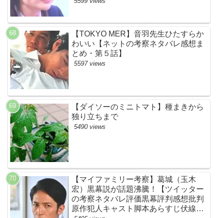
す・初恋Ｆ】
5599 views
【TOKYO MER】音羽先生ひたすらか
わいい【ネットの考察ネタバレ感想ま
とめ・第５話】
5597 views
【ダイソーのミニトマト】種まきから
独り立ちまで
5490 views
【マイファミリー考察】葛城（玉木
宏）黒幕説が話題沸騰！【ツイッター
の考察ネタバレ評価黒幕評判感想批判
原作犯人キャスト脚本あらすじ伏線ま