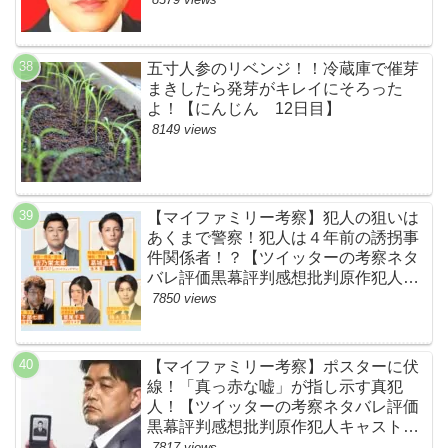
五寸人参のリベンジ！！冷蔵庫で催芽
まきしたら発芽がキレイにそろった
よ！【にんじん 12日目】
8149 views
【マイファミリー考察】犯人の狙いは
あくまで警察！犯人は４年前の誘拐事
件関係者！？【ツイッターの考察ネタ
バレ評価黒幕評判感想批判原作犯人キ
ャスト脚本あらすじ伏線まとめ】
7850 views
【マイファミリー考察】ポスターに伏
線！「真っ赤な嘘」が指し示す真犯
人！【ツイッターの考察ネタバレ評価
黒幕評判感想批判原作犯人キャスト脚
本あらすじ伏線まとめ・吉乃栄太郎】
7817 views