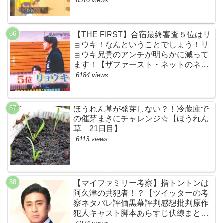
6510 views
【THE FIRST】合宿最終審査５位はリ
ョウキ！なんということでしょう！リ
ョウキ兄貴のアンチが明らかに減って
ます！【ザファースト・ネットのネタ
バレ考察まとめ感想・スッキリ・
6184 views
BE:FIRST・ビーファースト・
RYOKI】
ほうれん草が発芽しない？！冷蔵庫で
の催芽まきにチャレンジ☆【ほうれん
草 21日目】
6113 views
【マイファミリー考察】指トントンは
阿久津の共犯者！？【ツイッターの考
察ネタバレ評価黒幕評判感想批判原作
犯人キャスト脚本あらすじ伏線まと
め・松本幸四郎】