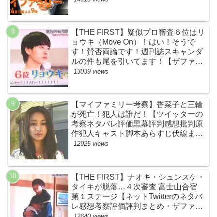
【THE FIRST】疑似プロ審査６位はリ
ョウキ（Move On）！はい！そうで
す！賛否両論です！週刊誌スキャンダ
ルの件も尾を引いてます！【ザファー
スト・ネットのネタバレ感想考察まと
13039 views
め・スッキリ・BE:FIRST・ビーファ
ースト】
【マイファミリー考察】香菜子と三輪
が死亡！犯人は誰だ！【ツイッターの
考察ネタバレ評価黒幕評判感想批判原
作犯人キャスト脚本あらすじ伏線まと
め】
12925 views
【THE FIRST】ナオキ・シュンスケ・
タイキが脱落…４次審査 富士山合宿
第１ステージ【ネットTwitterのネタバ
レ感想考察評価評判まとめ・ザファー
スト・スッキリ・BE:FIRST・ビーフ
12640 views