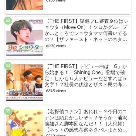
6950 views
【THE FIRST】疑似プロ審査９位はシ
ョウタ（Move On）！ソロかグループ
か…ところでショウタママ何書いてる
の？【ザファースト・ネットのネタバ
レ感想考察まとめ・スッキリ・
6904 views
BE:FIRST・ビーファースト】
【THE FIRST】デビュー曲は「G」か
ら始まる！「Shining One」登場で確
定！しかも５人デビューだとすれば５
文字！？社長の伏線とザスト民の考察
すげーよ…鳥肌立ったわ…【シャイニ
6818 views
ングワン・スッキリ・ネットの感想ネ
タバレ考察まとめ・ザファースト・
BMSG・BE:FIRST・ビーファース
【名探偵コナン】あれれ～？今日のコ
ト】
ナンは頭おかしいぞ～？そうか！浦沢
義雄さん脚本回なんだ！！（大絶賛）
【ネットの感想考察ネタバレまとめ・
笑顔を消したアイドル】