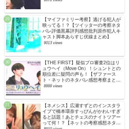
【マイファミリー考察】逃げる犯人が
映ってる！？【ツイッターの考察ネタ
バレ評価黒幕評判感想批判原作犯人キ
ャスト脚本あらすじ伏線まとめ】
9013 views
【THE FIRST】疑似プロ審査2位はリ
ュウヘイ（Move On）！シュントとの
順位差に疑問の声も！【ザファース
ト・ネットのネタバレ感想考察まと
め・スッキリ・BE:FIRST・ビーファ
8999 views
ースト】
【ネメシス】広瀬すずとのインスタラ
イブで橋本環奈すっぴんがかわいすぎ
ると話題！あとチェスのナイトツアー
って何！？【ネットの考察感想ネタバ
レまとめ【第９話】
8910 views