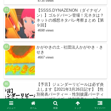
4735 views
【SSSS.DYNAZENON（ダイナゼノ
ン）】ゴルドバーン登場！元ネタは？
ネットの感想ネタバレ考察まとめ【第
９回】
4698 views
かがやきの土 - 社団法人かがやき・き
せき
4667 views
【予言】ジェンダーリビールは必ず炎
上します【2021年3月26日記す】【性
別発表パーティー・性別披露パーティ
ー・サプライズ・性別発表ケーキ】
4665 views
メニュー
ホーム
検索
トップ
サイドバー