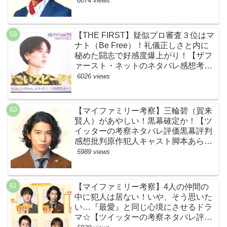
6074 views
【THE FIRST】疑似プロ審査３位はマ
ナト（Be Free）！礼儀正しさと内に
秘めた闘志で好感度爆上がり！【ザフ
ァースト・ネットのネタバレ感想考察
まとめ・スッキリ・BE:FIRST・ビー
6026 views
ファースト】
【マイファミリー考察】三輪碧（賀来
賢人）があやしい！黒幕確定か！【ツ
イッターの考察ネタバレ評価黒幕評判
感想批判原作犯人キャスト脚本あらす
じ伏線まとめ】
5989 views
【マイファミリー考察】4人の仲間の
中に犯人は居ない！いや、そう思いた
い…『最愛』と同じ心境にさせるドラ
マ☆【ツイッターの考察ネタバレ評価