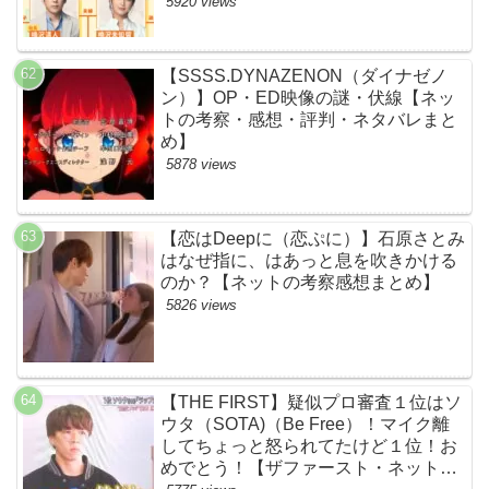
黒幕評判感想批判原作犯人キャスト脚
5920 views
本あらすじ伏線まとめ】
【SSSS.DYNAZENON（ダイナゼノ
ン）】OP・ED映像の謎・伏線【ネッ
トの考察・感想・評判・ネタバレまと
め】
5878 views
【恋はDeepに（恋ぷに）】石原さとみ
はなぜ指に、はあっと息を吹きかける
のか？【ネットの考察感想まとめ】
5826 views
【THE FIRST】疑似プロ審査１位はソ
ウタ（SOTA)（Be Free）！マイク離
してちょっと怒られてたけど１位！お
めでとう！【ザファースト・ネットの