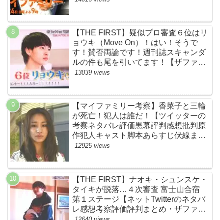
【THE FIRST】疑似プロ審査６位はリ
ョウキ（Move On）！はい！そうで
す！賛否両論です！週刊誌スキャンダ
ルの件も尾を引いてます！【ザファー
スト・ネットのネタバレ感想考察まと
13039 views
め・スッキリ・BE:FIRST・ビーファ
ースト】
【マイファミリー考察】香菜子と三輪
が死亡！犯人は誰だ！【ツイッターの
考察ネタバレ評価黒幕評判感想批判原
作犯人キャスト脚本あらすじ伏線まと
め】
12925 views
【THE FIRST】ナオキ・シュンスケ・
タイキが脱落…４次審査 富士山合宿
第１ステージ【ネットTwitterのネタバ
レ感想考察評価評判まとめ・ザファー
スト・スッキリ・BE:FIRST・ビーフ
12640 views