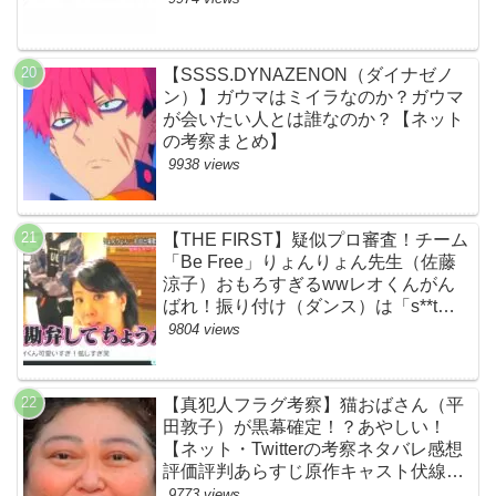
【SSSS.DYNAZENON（ダイナゼノ
ン）】ガウマはミイラなのか？ガウマ
が会いたい人とは誰なのか？【ネット
の考察まとめ】
9938 views
【THE FIRST】疑似プロ審査！チーム
「Be Free」りょんりょん先生（佐藤
涼子）おもろすぎるwwレオくんがん
ばれ！振り付け（ダンス）は「s**t
kingz」のOguri・Kazuki！豪華！【ネ
9804 views
ットのネタバレ感想考察評判評価まと
め・ザファースト・スッキリ・
BE:FIRST・ビーファースト】
【真犯人フラグ考察】猫おばさん（平
田敦子）が黒幕確定！？あやしい！
【ネット・Twitterの考察ネタバレ感想
評価評判あらすじ原作キャスト伏線ま
とめ】
9773 views