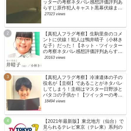
ッターの考察ネタバレ感想評価評判あ
らすじ原作犯人キャスト黒幕伏線まと
め】
27023 views
【真犯人フラグ考察】生駒里奈のコメ
ントに伏線！犯人は鴨井晴子（小林き
な子）だった！【ネット・ツイッター
の考察ネタバレ感想評価評判あらすじ
原作犯人キャスト黒幕伏線まとめ・鴨
20163 views
居晴子】
【真犯人フラグ考察】冷凍遺体の子の
役名が【圭樹】であることがネタバレ
してしまう！圭樹はマスター日野渉と
バタコの子供か！【ツイッターの考察
ネタバレ感想評価評判あらすじ原作犯
18494 views
人キャスト黒幕伏線まとめ】
【2021年最新版】東北地方（仙台）で
見られるテレビ東京（テレ東）系列の