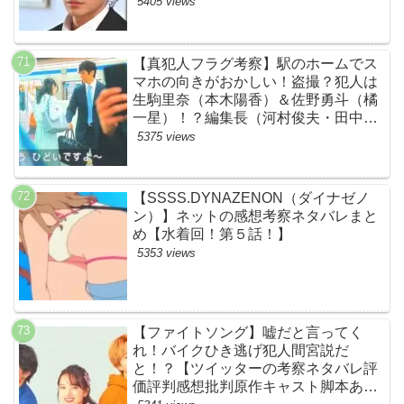
とめ】
5405 views
【真犯人フラグ考察】駅のホームでス
マホの向きがおかしい！盗撮？犯人は
生駒里奈（本木陽香）＆佐野勇斗（橘
一星）！？編集長（河村俊夫・田中哲
司説も？【ネット・ツイッターの考察
5375 views
ネタバレ感想評価評判あらすじ原作犯
人キャスト黒幕伏線まとめ】
【SSSS.DYNAZENON（ダイナゼノ
ン）】ネットの感想考察ネタバレまと
め【水着回！第５話！】
5353 views
【ファイトソング】嘘だと言ってく
れ！バイクひき逃げ犯人間宮説だ
と！？【ツイッターの考察ネタバレ評
価評判感想批判原作キャスト脚本あら