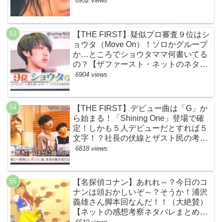
6952 views
【THE FIRST】疑似プロ審査９位はシ
ョウタ（Move On）！ソロかグループ
か…ところでショウタママ何書いてる
の？【ザファースト・ネットのネタバ
レ感想考察まとめ・スッキリ・
6904 views
BE:FIRST・ビーファースト】
【THE FIRST】デビュー曲は「G」か
ら始まる！「Shining One」登場で確
定！しかも５人デビューだとすれば５
文字！？社長の伏線とザスト民の考察
すげーよ…鳥肌立ったわ…【シャイニ
6818 views
ングワン・スッキリ・ネットの感想ネ
タバレ考察まとめ・ザファースト・
BMSG・BE:FIRST・ビーファース
【名探偵コナン】あれれ～？今日のコ
ト】
ナンは頭おかしいぞ～？そうか！浦沢
義雄さん脚本回なんだ！！（大絶賛）
【ネットの感想考察ネタバレまとめ・
笑顔を消したアイドル】