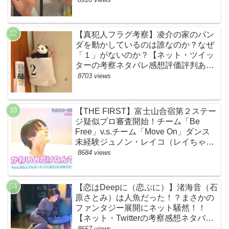
【真犯人フラグ考察】凌介の家のパン
ダを動かしているのは誰なのか？なぜ
「１」がないのか？【ネット・ツイッ
ターの考察ネタバレ感想評価評判あら
すじ原作犯人キャスト黒幕伏線まと
8703 views
め】
【THE FIRST】富士山合宿第２ステー
ジ疑似プロ審査開始！チーム「Be
Free」v.s.チーム「Move On」ダンス
未経験ジュノン・レイコ（レイちゃ
ん）頑張れ！ルイルイかわいすぎる
8684 views
ww【ネットのネタバレ感想考察まと
め・ザファースト・スッキリ・
BE:FIRST・ビーファースト】
【恋はDeepに（恋ぷに）】渚海音（石
原さとみ）は人魚だった！？まさかの
ファンタジー展開にネット騒然！！
【ネット・Twitterの考察感想ネタバレ
評価評判あらすじまとめ】
8657 views