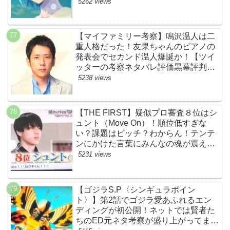
5262 views
【マイファミリー考察】鳴沢温人は二
重人格だった！友果ちゃんのピアノの
発表会でセカンド温人爆誕か！【ツイ
ッターの考察ネタバレ評価黒幕評判感
想批判原作犯人キャスト脚本あらすじ
5238 views
伏線まとめ】
【THE FIRST】疑似プロ審査８位はシ
ュント（Move On）！順位低すぎな
い？課題はピッチ？わからん！テンテ
ンにかけた言葉にみんなの魂が震えて
ます…【ザファースト・ネットのネタ
5231 views
バレ感想考察まとめ・スッキリ・
BE:FIRST・ビーファースト】
【ゴジラS.P〈シンギュラポイン
ト〉】第2話でゴジラ愛あふれるエン
ディングが初公開！ネットでは賢者た
ちのED元ネタ考察が盛り上がってま