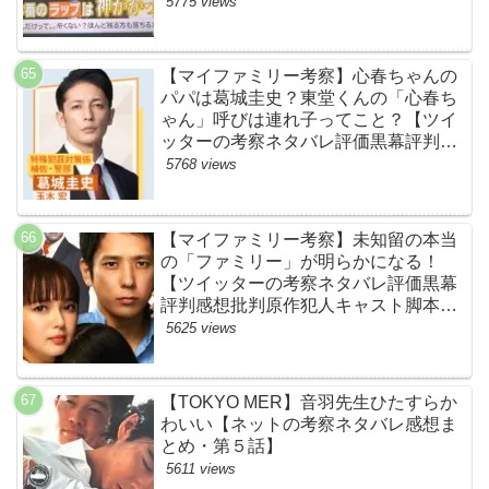
ネタバレ感想考察まとめ・スッキリ・
5775 views
BE:FIRST・ビーファースト】
【マイファミリー考察】心春ちゃんの
パパは葛城圭史？東堂くんの「心春ち
ゃん」呼びは連れ子ってこと？【ツイ
ッターの考察ネタバレ評価黒幕評判感
想批判原作犯人キャスト脚本あらすじ
5768 views
伏線まとめ】
【マイファミリー考察】未知留の本当
の「ファミリー」が明らかになる！
【ツイッターの考察ネタバレ評価黒幕
評判感想批判原作犯人キャスト脚本あ
らすじ伏線まとめ】
5625 views
【TOKYO MER】音羽先生ひたすらか
わいい【ネットの考察ネタバレ感想ま
とめ・第５話】
5611 views