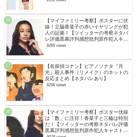
【マイファミリー考察】ポスターに伏
線！立脇香菜子の赤いイヤリングが犯
人の証拠！【ツイッターの考察ネタバ
レ評価黒幕評判感想批判原作犯人キャ
スト脚本あらすじ伏線まとめ・高橋メ
9285 views
アリージュン】
【名探偵コナン】ピアノソナタ『月
光』殺人事件（リメイク）のネットの
反応まとめ【ネタバレあり】
9256 views
【マイファミリー考察】ポスター伏線
は「数」に注目！香菜子と三輪は特別
だ！【ツイッターの考察ネタバレ評価
黒幕評判感想批判原作犯人キャスト脚
本あらすじ伏線まとめ】
9078 views