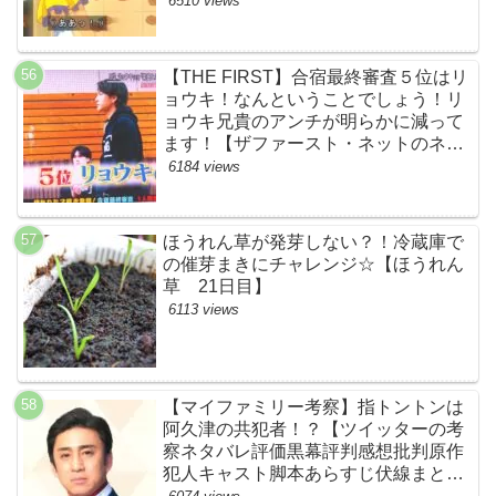
6510 views
【THE FIRST】合宿最終審査５位はリ
ョウキ！なんということでしょう！リ
ョウキ兄貴のアンチが明らかに減って
ます！【ザファースト・ネットのネタ
バレ考察まとめ感想・スッキリ・
6184 views
BE:FIRST・ビーファースト・
RYOKI】
ほうれん草が発芽しない？！冷蔵庫で
の催芽まきにチャレンジ☆【ほうれん
草 21日目】
6113 views
【マイファミリー考察】指トントンは
阿久津の共犯者！？【ツイッターの考
察ネタバレ評価黒幕評判感想批判原作
犯人キャスト脚本あらすじ伏線まと
め・松本幸四郎】