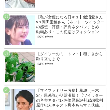
【私が女優になる日＃１】飯沼愛さん
v.s.岡田里穗さん【ネット・ツイッター
の感想・評価・評判ネタバレまとめ・
動画あり・この初恋はフィクションで
す・初恋Ｆ】
5599 views
【ダイソーのミニトマト】種まきから
独り立ちまで
5490 views
【マイファミリー考察】葛城（玉木
宏）黒幕説が話題沸騰！【ツイッター
の考察ネタバレ評価黒幕評判感想批判
原作犯人キャスト脚本あらすじ伏線ま