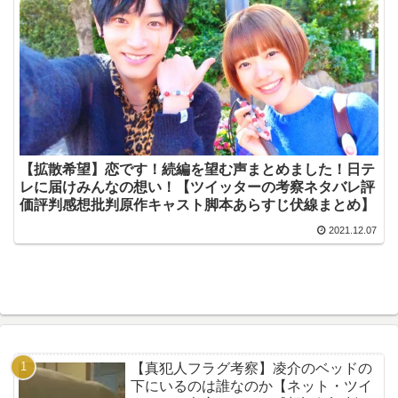
【拡散希望】恋です！続編を望む声まとめました！日テ
レに届けみんなの想い！【ツイッターの考察ネタバレ評
価評判感想批判原作キャスト脚本あらすじ伏線まとめ】
2021.12.07
【真犯人フラグ考察】凌介のベッドの
下にいるのは誰なのか【ネット・ツイ