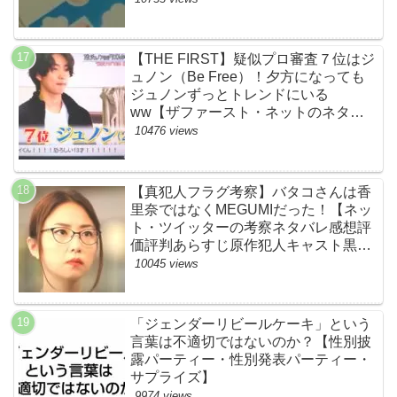
【THE FIRST】疑似プロ審査７位はジ
ュノン（Be Free）！夕方になっても
ジュノンずっとトレンドにいる
ww【ザファースト・ネットのネタバ
レ感想考察まとめ・スッキリ・
10476 views
BE:FIRST・ビーファースト】
【真犯人フラグ考察】バタコさんは香
里奈ではなくMEGUMIだった！【ネッ
ト・ツイッターの考察ネタバレ感想評
価評判あらすじ原作犯人キャスト黒幕
伏線まとめ】
10045 views
「ジェンダーリビールケーキ」という
言葉は不適切ではないのか？【性別披
露パーティー・性別発表パーティー・
サプライズ】
9974 views