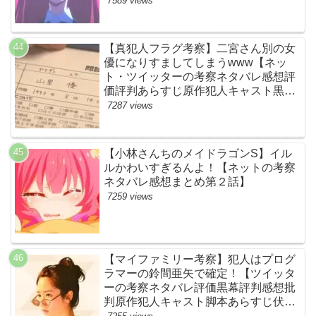
7589 views
る！【ネットの感想ネタバレ考察まと
め・第11話・ゾンサガ】
【真犯人フラグ考察】二宮さん別の女
優になりすましてしまうwww【ネッ
ト・ツイッターの考察ネタバレ感想評
価評判あらすじ原作犯人キャスト黒幕
伏線まとめ・山里亮太・蒼井優】
7287 views
【小林さんちのメイドラゴンS】イル
ルかわいすぎるんよ！【ネットの考察
ネタバレ感想まとめ第２話】
7259 views
【マイファミリー考察】犯人はプログ
ラマーの鈴間亜矢で確定！【ツイッタ
ーの考察ネタバレ評価黒幕評判感想批
判原作犯人キャスト脚本あらすじ伏線
まとめ・藤間爽子】