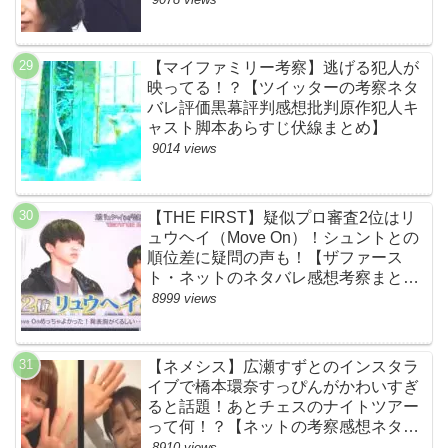
【マイファミリー考察】逃げる犯人が
映ってる！？【ツイッターの考察ネタ
バレ評価黒幕評判感想批判原作犯人キ
ャスト脚本あらすじ伏線まとめ】
9014 views
【THE FIRST】疑似プロ審査2位はリ
ュウヘイ（Move On）！シュントとの
順位差に疑問の声も！【ザファース
ト・ネットのネタバレ感想考察まと
め・スッキリ・BE:FIRST・ビーファ
8999 views
ースト】
【ネメシス】広瀬すずとのインスタラ
イブで橋本環奈すっぴんがかわいすぎ
ると話題！あとチェスのナイトツアー
って何！？【ネットの考察感想ネタバ
レまとめ【第９話】
8910 views