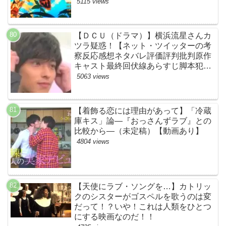
す！モスラやメカゴジラ（機龍）も登
5115 views
場！【ネットTwitterの考察・評判・評
価・感想・ネタバレまとめ】
【ＤＣＵ（ドラマ）】横浜流星さんカ
ツラ疑惑！【ネット・ツイッターの考
察反応感想ネタバレ評価評判批判原作
キャスト最終回伏線あらすじ脚本犯人
黒幕まとめ・着飾る恋には理由があっ
5063 views
て・ウィッグ】
【着飾る恋には理由があって】「冷蔵
庫キス」論―『おっさんずラブ』との
比較から―（未定稿）【動画あり】
4804 views
【天使にラブ・ソングを…】カトリッ
クのシスターがゴスペルを歌うのは変
だって！？いや！これは人類をひとつ
にする映画なのだ！！