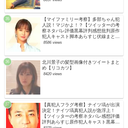
【マイファミリー考察】多部ちゃん犯
人説！マジかよ！？【ツイッターの考
察ネタバレ評価黒幕評判感想批判原作
犯人キャスト脚本あらすじ伏線まと
め・多部未華子】
8586 views
北川景子の髪型画像付きツイートまと
め【リコカツ】
8420 views
【真犯人フラグ考察】ナイツ塙が出演
決定！ナイツ塙真犯人説が急浮上！
【ツイッターの考察ネタバレ感想評価
評判あらすじ原作犯人キャスト黒幕伏
線まとめ】
8379 views