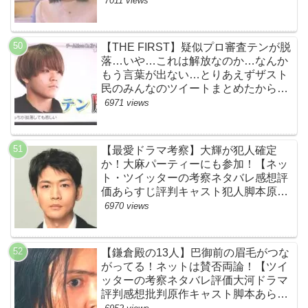
7011 views
【THE FIRST】疑似プロ審査テンが脱
落…いや…これは解放なのか…なんか
もう言葉が出ない…とりあえずザスト
民のみんなのツイートまとめたから見
て…【ザファースト・ネットのネタバ
6971 views
レ感想考察まとめ・スッキリ・
BE:FIRST・ビーファースト】
【最愛ドラマ考察】大輝が犯人確定
か！大麻パーティーにも参加！【ネッ
ト・ツイッターの考察ネタバレ感想評
価あらすじ評判キャスト犯人脚本原作
黒幕伏線まとめ・大ちゃん・梨央・加
6970 views
瀬さん・優・桑子・左利き・南京錠・
軍手】
【鎌倉殿の13人】巴御前の眉毛がつな
がってる！ネットは賛否両論！【ツイ
ッターの考察ネタバレ評価大河ドラマ
評判感想批判原作キャスト脚本あらす
じ伏線まとめ犯人黒幕・秋元才加】