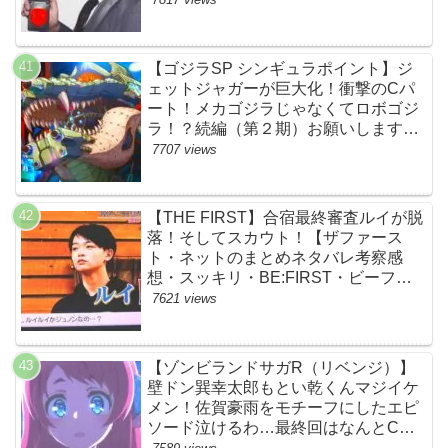
【ゴジラSP シンギュラポイント】ジ
ェットジャガーが巨大化！衝撃のCパ
ート！メカゴジラじゃなくてロボゴジ
ラ！？続編（第２期）お願いします！
【ネットの考察ネタバレ感想まとめ・
7707 views
最終回】
【THE FIRST】合宿最終審査ルイが脱
落！そしてスカウト！【ザファース
ト・ネットのまとめネタバレ考察感
想・スッキリ・BE:FIRST・ビーファ
ースト】
7621 views
【ゾンビランドサガR（リベンジ）】
壁ドン巽幸太郎もとい乾くんマジイケ
メン！佐賀豪雨をモチーフにしたエピ
ソード泣けるわ…最終回はなんとCM
なし27分ノンストップ放送！すごすぎ