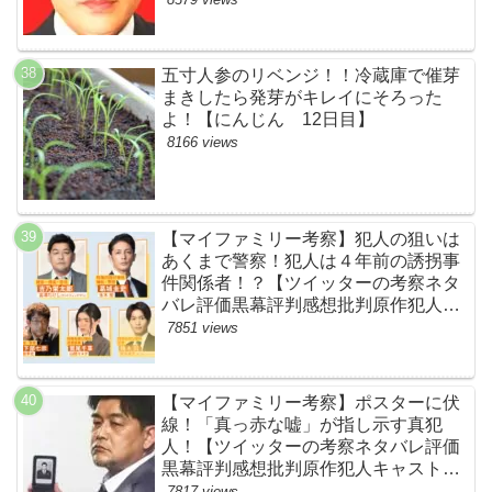
五寸人参のリベンジ！！冷蔵庫で催芽
まきしたら発芽がキレイにそろった
よ！【にんじん 12日目】
8166 views
【マイファミリー考察】犯人の狙いは
あくまで警察！犯人は４年前の誘拐事
件関係者！？【ツイッターの考察ネタ
バレ評価黒幕評判感想批判原作犯人キ
ャスト脚本あらすじ伏線まとめ】
7851 views
【マイファミリー考察】ポスターに伏
線！「真っ赤な嘘」が指し示す真犯
人！【ツイッターの考察ネタバレ評価
黒幕評判感想批判原作犯人キャスト脚
本あらすじ伏線まとめ・吉乃栄太郎】
7817 views