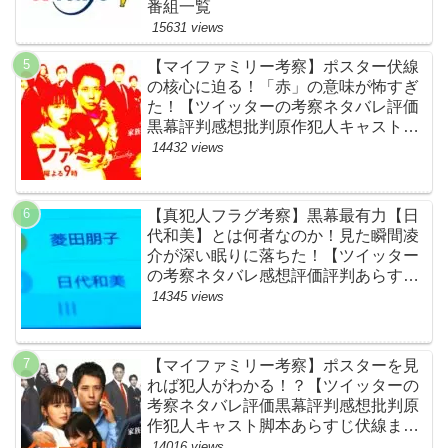
番組一覧
15631 views
【マイファミリー考察】ポスター伏線
の核心に迫る！「赤」の意味が怖すぎ
た！【ツイッターの考察ネタバレ評価
黒幕評判感想批判原作犯人キャスト脚
本あらすじ伏線まとめ】
14432 views
【真犯人フラグ考察】黒幕最有力【日
代和美】とは何者なのか！見た瞬間凌
介が深い眠りに落ちた！【ツイッター
の考察ネタバレ感想評価評判あらすじ
原作犯人キャスト黒幕伏線まとめ】
14345 views
【マイファミリー考察】ポスターを見
れば犯人がわかる！？【ツイッターの
考察ネタバレ評価黒幕評判感想批判原
作犯人キャスト脚本あらすじ伏線まと
め】
14016 views