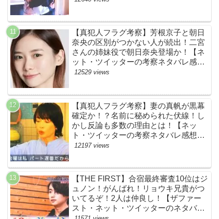
ァースト】
【真犯人フラグ考察】芳根京子と朝日
奈央の区別がつかない人が続出！二宮
さんの姉妹役で朝日奈央登場か！【ネ
ット・ツイッターの考察ネタバレ感想
評価評判あらすじ原作犯人キャスト黒
12529 views
幕伏線まとめ】
【真犯人フラグ考察】妻の真帆が黒幕
確定か！？名前に秘められた伏線！し
かし反論も多数の理由とは！【ネッ
ト・ツイッターの考察ネタバレ感想評
価評判あらすじ原作犯人キャスト黒幕
12197 views
伏線まとめ】
【THE FIRST】合宿最終審査10位はジ
ュノン！がんばれ！リョウキ兄貴がつ
いてるぞ！2人は仲良し！【ザファー
スト・ネット・ツイッターのネタバレ
考察まとめ感想評価評判・スッキリ・
11571 views