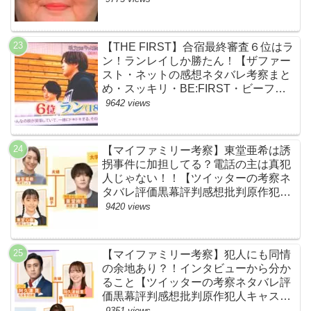
【THE FIRST】合宿最終審査６位はラ
ン！ランレイしか勝たん！【ザファー
スト・ネットの感想ネタバレ考察まと
め・スッキリ・BE:FIRST・ビーファ
ースト】
9642 views
【マイファミリー考察】東堂亜希は誘
拐事件に加担してる？電話の主は真犯
人じゃない！！【ツイッターの考察ネ
タバレ評価黒幕評判感想批判原作犯人
キャスト脚本あらすじ伏線まとめ】
9420 views
【マイファミリー考察】犯人にも同情
の余地あり？！インタビューから分か
ること【ツイッターの考察ネタバレ評
価黒幕評判感想批判原作犯人キャスト
脚本あらすじ伏線まとめ】
9351 views