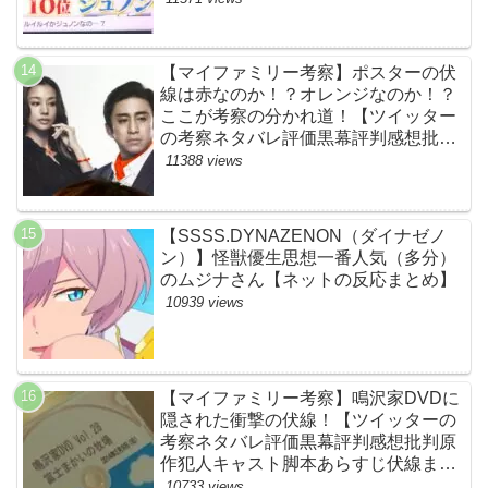
BE:FIRST・ビーファースト・
JUNON・RYOKI】
【マイファミリー考察】ポスターの伏
線は赤なのか！？オレンジなのか！？
ここが考察の分かれ道！【ツイッター
の考察ネタバレ評価黒幕評判感想批判
原作犯人キャスト脚本あらすじ伏線ま
11388 views
とめ】
【SSSS.DYNAZENON（ダイナゼノ
ン）】怪獣優生思想一番人気（多分）
のムジナさん【ネットの反応まとめ】
10939 views
【マイファミリー考察】鳴沢家DVDに
隠された衝撃の伏線！【ツイッターの
考察ネタバレ評価黒幕評判感想批判原
作犯人キャスト脚本あらすじ伏線まと
め】
10733 views