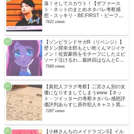
落！そしてスカウト！【ザファース
ト・ネットのまとめネタバレ考察感
想・スッキリ・BE:FIRST・ビーファ
ースト】
7621 views
【ゾンビランドサガR（リベンジ）】
壁ドン巽幸太郎もとい乾くんマジイケ
メン！佐賀豪雨をモチーフにしたエピ
ソード泣けるわ…最終回はなんとCM
なし27分ノンストップ放送！すごすぎ
7589 views
る！【ネットの感想ネタバレ考察まと
め・第11話・ゾンサガ】
【真犯人フラグ考察】二宮さん別の女
優になりすましてしまうwww【ネッ
ト・ツイッターの考察ネタバレ感想評
価評判あらすじ原作犯人キャスト黒幕
伏線まとめ・山里亮太・蒼井優】
7287 views
【小林さんちのメイドラゴンS】イル