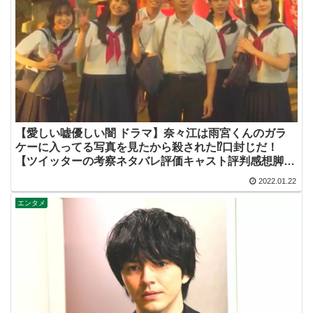
【愛しい嘘優しい闇 ドラマ】奈々江は雨宮くんのガラ
ケーに入ってる写真を見たから殺された⁉口封じだ！
【ツイッターの考察ネタバレ評価キャスト評判感想脚本
批判原作あらすじ伏線まとめ犯人黒幕・いとうそ・新川
2022.01.22
優愛】
エンタメ