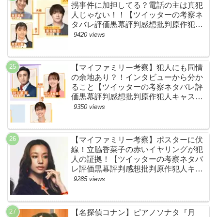
拐事件に加担してる？電話の主は真犯
人じゃない！！【ツイッターの考察ネ
タバレ評価黒幕評判感想批判原作犯人
キャスト脚本あらすじ伏線まとめ】
9420 views
【マイファミリー考察】犯人にも同情
の余地あり？！インタビューから分か
ること【ツイッターの考察ネタバレ評
価黒幕評判感想批判原作犯人キャスト
脚本あらすじ伏線まとめ】
9350 views
【マイファミリー考察】ポスターに伏
線！立脇香菜子の赤いイヤリングが犯
人の証拠！【ツイッターの考察ネタバ
レ評価黒幕評判感想批判原作犯人キャ
スト脚本あらすじ伏線まとめ・高橋メ
9285 views
アリージュン】
【名探偵コナン】ピアノソナタ『月