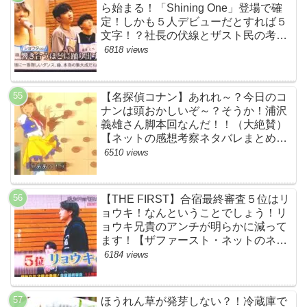
ら始まる！「Shining One」登場で確
定！しかも５人デビューだとすれば５
文字！？社長の伏線とザスト民の考察
すげーよ…鳥肌立ったわ…【シャイニ
6818 views
ングワン・スッキリ・ネットの感想ネ
タバレ考察まとめ・ザファースト・
BMSG・BE:FIRST・ビーファース
【名探偵コナン】あれれ～？今日のコ
ト】
ナンは頭おかしいぞ～？そうか！浦沢
義雄さん脚本回なんだ！！（大絶賛）
【ネットの感想考察ネタバレまとめ・
笑顔を消したアイドル】
6510 views
【THE FIRST】合宿最終審査５位はリ
ョウキ！なんということでしょう！リ
ョウキ兄貴のアンチが明らかに減って
ます！【ザファースト・ネットのネタ
バレ考察まとめ感想・スッキリ・
6184 views
BE:FIRST・ビーファースト・
RYOKI】
ほうれん草が発芽しない？！冷蔵庫で