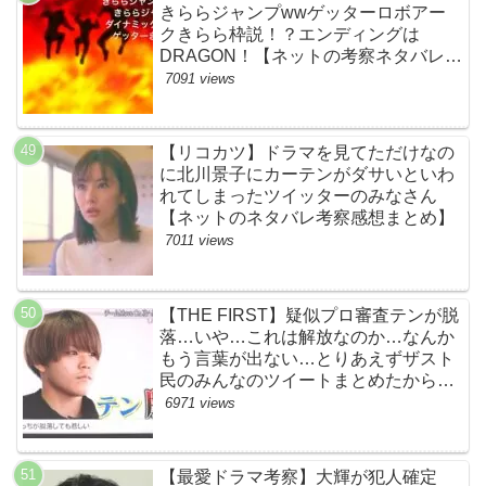
きららジャンプwwゲッターロボアー
クきらら枠説！？エンディングは
DRAGON！【ネットの考察ネタバレ感
想まとめ・第１話】
7091 views
【リコカツ】ドラマを見てただけなの
に北川景子にカーテンがダサいといわ
れてしまったツイッターのみなさん
【ネットのネタバレ考察感想まとめ】
7011 views
【THE FIRST】疑似プロ審査テンが脱
落…いや…これは解放なのか…なんか
もう言葉が出ない…とりあえずザスト
民のみんなのツイートまとめたから見
て…【ザファースト・ネットのネタバ
6971 views
レ感想考察まとめ・スッキリ・
BE:FIRST・ビーファースト】
【最愛ドラマ考察】大輝が犯人確定