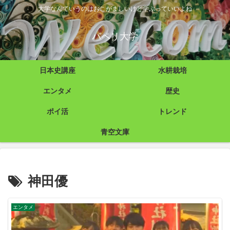
大学なんていうのはおこがましいけど学ぶっていいよね
パペリ大学
日本史講座
水耕栽培
エンタメ
歴史
ポイ活
トレンド
青空文庫
神田優
エンタメ