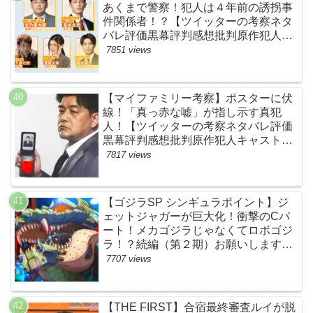
あくまで警察！犯人は４年前の誘拐事
件関係者！？【ツイッターの考察ネタ
バレ評価黒幕評判感想批判原作犯人キ
ャスト脚本あらすじ伏線まとめ】
7851 views
【マイファミリー考察】ポスターに伏
線！「真っ赤な嘘」が指し示す真犯
人！【ツイッターの考察ネタバレ評価
黒幕評判感想批判原作犯人キャスト脚
本あらすじ伏線まとめ・吉乃栄太郎】
7817 views
【ゴジラSP シンギュラポイント】ジ
ェットジャガーが巨大化！衝撃のCパ
ート！メカゴジラじゃなくてロボゴジ
ラ！？続編（第２期）お願いします！
【ネットの考察ネタバレ感想まとめ・
7707 views
最終回】
【THE FIRST】合宿最終審査ルイが脱