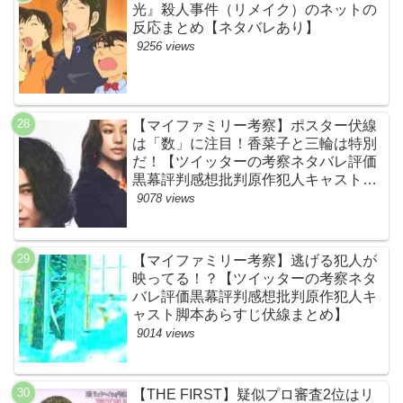
光』殺人事件（リメイク）のネットの
反応まとめ【ネタバレあり】
9256 views
【マイファミリー考察】ポスター伏線
は「数」に注目！香菜子と三輪は特別
だ！【ツイッターの考察ネタバレ評価
黒幕評判感想批判原作犯人キャスト脚
本あらすじ伏線まとめ】
9078 views
【マイファミリー考察】逃げる犯人が
映ってる！？【ツイッターの考察ネタ
バレ評価黒幕評判感想批判原作犯人キ
ャスト脚本あらすじ伏線まとめ】
9014 views
【THE FIRST】疑似プロ審査2位はリ