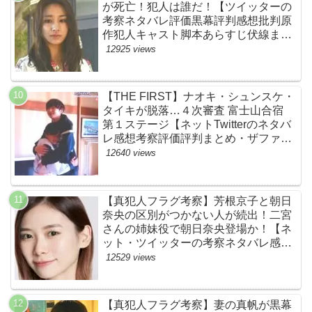
が死亡！犯人は誰だ！【ツイッターの
考察ネタバレ評価黒幕評判感想批判原
作犯人キャスト脚本あらすじ伏線まと
め】
12925 views
【THE FIRST】ナオキ・シュンスケ・
タイキが脱落…４次審査 富士山合宿
第１ステージ【ネットTwitterのネタバ
レ感想考察評価評判まとめ・ザファー
スト・スッキリ・BE:FIRST・ビーフ
12640 views
ァースト】
【真犯人フラグ考察】芳根京子と朝日
奈央の区別がつかない人が続出！二宮
さんの姉妹役で朝日奈央登場か！【ネ
ット・ツイッターの考察ネタバレ感想
評価評判あらすじ原作犯人キャスト黒
12529 views
幕伏線まとめ】
【真犯人フラグ考察】妻の真帆が黒幕