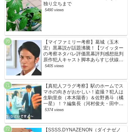
独り立ちまで
5490 views
【マイファミリー考察】葛城（玉木
宏）黒幕説が話題沸騰！【ツイッター
の考察ネタバレ評価黒幕評判感想批判
原作犯人キャスト脚本あらすじ伏線ま
とめ】
5405 views
【真犯人フラグ考察】駅のホームでス
マホの向きがおかしい！盗撮？犯人は
生駒里奈（本木陽香）＆佐野勇斗（橘
一星）！？編集長（河村俊夫・田中哲
司説も？【ネット・ツイッターの考察
5374 views
ネタバレ感想評価評判あらすじ原作犯
人キャスト黒幕伏線まとめ】
【SSSS.DYNAZENON（ダイナゼノ