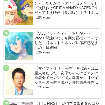
ン）】ありがとうダイナゼノン！そし
て次回作はGRIDMAN×DYNAZENON
だって！？映画（劇場版）！？【ネッ
トの考察ネタバレ感想まとめ・最終
5263 views
回】
【Vivy（ヴィヴィ）】ありがとう
Vivy！間違いなく今期の覇権アニメで
した！【ネットのネタバレ考察感想ま
とめ・最終回】
5262 views
【マイファミリー考察】鳴沢温人は二
重人格だった！友果ちゃんのピアノの
発表会でセカンド温人爆誕か！【ツイ
ッターの考察ネタバレ評価黒幕評判感
想批判原作犯人キャスト脚本あらすじ
5238 views
伏線まとめ】
【THE FIRST】疑似プロ審査８位はシ