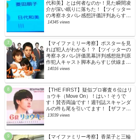
代和美】とは何者なのか！見た瞬間凌
介が深い眠りに落ちた！【ツイッター
の考察ネタバレ感想評価評判あらすじ
原作犯人キャスト黒幕伏線まとめ】
14345 views
【マイファミリー考察】ポスターを見
れば犯人がわかる！？【ツイッターの
考察ネタバレ評価黒幕評判感想批判原
作犯人キャスト脚本あらすじ伏線まと
め】
14016 views
【THE FIRST】疑似プロ審査６位はリ
ョウキ（Move On）！はい！そうで
す！賛否両論です！週刊誌スキャンダ
ルの件も尾を引いてます！【ザファー
スト・ネットのネタバレ感想考察まと
13039 views
め・スッキリ・BE:FIRST・ビーファ
ースト】
【マイファミリー考察】香菜子と三輪