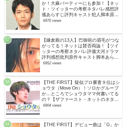
か！大麻パーティーにも参加！【ネッ
ト・ツイッターの考察ネタバレ感想評
価あらすじ評判キャスト犯人脚本原作
黒幕伏線まとめ・大ちゃん・梨央・加
6970 views
瀬さん・優・桑子・左利き・南京錠・
軍手】
【鎌倉殿の13人】巴御前の眉毛がつな
がってる！ネットは賛否両論！【ツイ
ッターの考察ネタバレ評価大河ドラマ
評判感想批判原作キャスト脚本あらす
じ伏線まとめ犯人黒幕・秋元才加】
6952 views
【THE FIRST】疑似プロ審査９位はシ
ョウタ（Move On）！ソロかグループ
か…ところでショウタママ何書いてる
の？【ザファースト・ネットのネタバ
レ感想考察まとめ・スッキリ・
6904 views
BE:FIRST・ビーファースト】
【THE FIRST】デビュー曲は「G」か