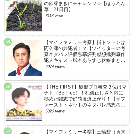
の催芽まきにチャレンジ☆【ほうれん
草 21日目】
6113 views
【マイファミリー考察】指トントンは
阿久津の共犯者！？【ツイッターの考
察ネタバレ評価黒幕評判感想批判原作
犯人キャスト脚本あらすじ伏線まと
め・松本幸四郎】
6074 views
【THE FIRST】疑似プロ審査３位はマ
ナト（Be Free）！礼儀正しさと内に
秘めた闘志で好感度爆上がり！【ザフ
ァースト・ネットのネタバレ感想考察
まとめ・スッキリ・BE:FIRST・ビー
6026 views
ファースト】
【マイファミリー考察】三輪碧（賀来