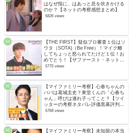
はなぜ指に、はあっと息を吹きかける
のか？【ネットの考察感想まとめ】
5826 views
【THE FIRST】疑似プロ審査１位はソ
ウタ（SOTA)（Be Free）！マイク離
してちょっと怒られてたけど１位！お
めでとう！【ザファースト・ネットの
ネタバレ感想考察まとめ・スッキリ・
5775 views
BE:FIRST・ビーファースト】
【マイファミリー考察】心春ちゃんの
パパは葛城圭史？東堂くんの「心春ち
ゃん」呼びは連れ子ってこと？【ツイ
ッターの考察ネタバレ評価黒幕評判感
想批判原作犯人キャスト脚本あらすじ
5768 views
伏線まとめ】
【マイファミリー考察】未知留の本当