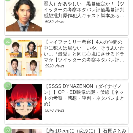
賢人）があやしい！黒幕確定か！【ツ
イッターの考察ネタバレ評価黒幕評判
感想批判原作犯人キャスト脚本あらす
じ伏線まとめ】
5989 views
【マイファミリー考察】4人の仲間の
中に犯人は居ない！いや、そう思いた
い…『最愛』と同じ心境にさせるドラ
マ☆【ツイッターの考察ネタバレ評価
黒幕評判感想批判原作犯人キャスト脚
5920 views
本あらすじ伏線まとめ】
【SSSS.DYNAZENON（ダイナゼノ
ン）】OP・ED映像の謎・伏線【ネッ
トの考察・感想・評判・ネタバレまと
め】
5878 views
【恋はDeepに（恋ぷに）】石原さとみ