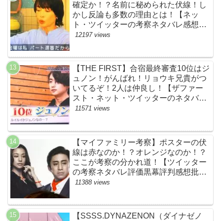
確定か！？名前に秘められた伏線！し
かし反論も多数の理由とは！【ネッ
ト・ツイッターの考察ネタバレ感想評
価評判あらすじ原作犯人キャスト黒幕
12197 views
伏線まとめ】
【THE FIRST】合宿最終審査10位はジ
ュノン！がんばれ！リョウキ兄貴がつ
いてるぞ！2人は仲良し！【ザファー
スト・ネット・ツイッターのネタバレ
考察まとめ感想評価評判・スッキリ・
11571 views
BE:FIRST・ビーファースト・
JUNON・RYOKI】
【マイファミリー考察】ポスターの伏
線は赤なのか！？オレンジなのか！？
ここが考察の分かれ道！【ツイッター
の考察ネタバレ評価黒幕評判感想批判
原作犯人キャスト脚本あらすじ伏線ま
11388 views
とめ】
【SSSS.DYNAZENON（ダイナゼノ