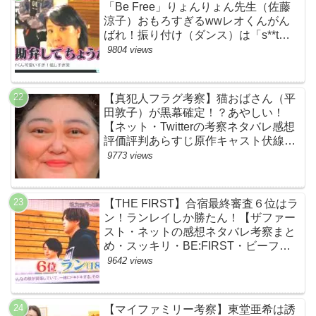
「Be Free」りょんりょん先生（佐藤
涼子）おもろすぎるwwレオくんがん
ばれ！振り付け（ダンス）は「s**t
kingz」のOguri・Kazuki！豪華！【ネ
9804 views
ットのネタバレ感想考察評判評価まと
め・ザファースト・スッキリ・
BE:FIRST・ビーファースト】
【真犯人フラグ考察】猫おばさん（平
田敦子）が黒幕確定！？あやしい！
【ネット・Twitterの考察ネタバレ感想
評価評判あらすじ原作キャスト伏線ま
とめ】
9773 views
【THE FIRST】合宿最終審査６位はラ
ン！ランレイしか勝たん！【ザファー
スト・ネットの感想ネタバレ考察まと
め・スッキリ・BE:FIRST・ビーファ
ースト】
9642 views
【マイファミリー考察】東堂亜希は誘