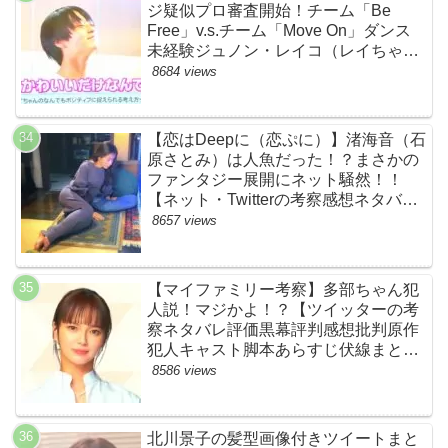
ジ疑似プロ審査開始！チーム「Be
Free」v.s.チーム「Move On」ダンス
未経験ジュノン・レイコ（レイちゃ
ん）頑張れ！ルイルイかわいすぎる
8684 views
ww【ネットのネタバレ感想考察まと
め・ザファースト・スッキリ・
BE:FIRST・ビーファースト】
【恋はDeepに（恋ぷに）】渚海音（石
原さとみ）は人魚だった！？まさかの
ファンタジー展開にネット騒然！！
【ネット・Twitterの考察感想ネタバレ
評価評判あらすじまとめ】
8657 views
【マイファミリー考察】多部ちゃん犯
人説！マジかよ！？【ツイッターの考
察ネタバレ評価黒幕評判感想批判原作
犯人キャスト脚本あらすじ伏線まと
め・多部未華子】
8586 views
北川景子の髪型画像付きツイートまと