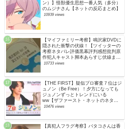
ン）】怪獣優生思想一番人気（多分）
のムジナさん【ネットの反応まとめ】
10939 views
【マイファミリー考察】鳴沢家DVDに
隠された衝撃の伏線！【ツイッターの
考察ネタバレ評価黒幕評判感想批判原
作犯人キャスト脚本あらすじ伏線まと
め】
10733 views
【THE FIRST】疑似プロ審査７位はジ
ュノン（Be Free）！夕方になっても
ジュノンずっとトレンドにいる
ww【ザファースト・ネットのネタバ
レ感想考察まとめ・スッキリ・
10476 views
BE:FIRST・ビーファースト】
【真犯人フラグ考察】バタコさんは香