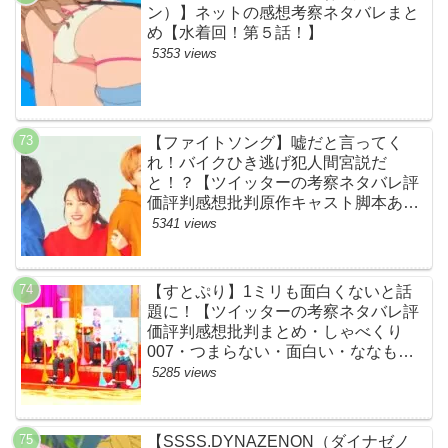
ン）】ネットの感想考察ネタバレまと
め【水着回！第５話！】
5353 views
【ファイトソング】嘘だと言ってく
れ！バイクひき逃げ犯人間宮説だ
と！？【ツイッターの考察ネタバレ評
価評判感想批判原作キャスト脚本あら
すじ伏線まとめ犯人黒幕・ドラマ・交
5341 views
通事故・間宮祥太朗・清原果耶・菊池
風磨】
【すとぷり】1ミリも面白くないと話
題に！【ツイッターの考察ネタバレ評
価評判感想批判まとめ・しゃべくり
007・つまらない・面白い・ななも
り。・ジェル・さとみ・ころん・るぅ
5285 views
と・莉犬・すとろべりーぷりんす・ツ
イキャス】
【SSSS.DYNAZENON（ダイナゼノ