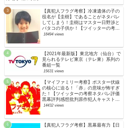
【真犯人フラグ考察】冷凍遺体の子の
役名が【圭樹】であることがネタバレ
してしまう！圭樹はマスター日野渉と
バタコの子供か！【ツイッターの考察
ネタバレ感想評価評判あらすじ原作犯
18494 views
人キャスト黒幕伏線まとめ】
【2021年最新版】東北地方（仙台）で
見られるテレビ東京（テレ東）系列の
番組一覧
15631 views
【マイファミリー考察】ポスター伏線
の核心に迫る！「赤」の意味が怖すぎ
た！【ツイッターの考察ネタバレ評価
黒幕評判感想批判原作犯人キャスト脚
本あらすじ伏線まとめ】
14432 views
【真犯人フラグ考察】黒幕最有力【日