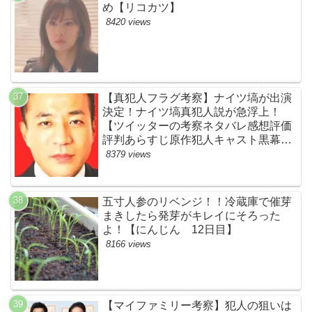
め【リコカツ】
8420 views
【真犯人フラグ考察】ナイツ塙が出演
決定！ナイツ塙真犯人説が急浮上！
【ツイッターの考察ネタバレ感想評価
評判あらすじ原作犯人キャスト黒幕伏
線まとめ】
8379 views
五寸人参のリベンジ！！冷蔵庫で催芽
まきしたら発芽がキレイにそろった
よ！【にんじん 12日目】
8166 views
【マイファミリー考察】犯人の狙いは