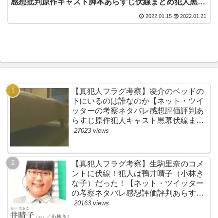
感想批判原作キャスト脚本あらすじ伏線まとめ犯人黒
幕・いとうそ・林遣都】
2022.01.15
2022.01.21
【真犯人フラグ考察】凌介のベッドの
下にいるのは誰なのか【ネット・ツイ
ッターの考察ネタバレ感想評価評判あ
らすじ原作犯人キャスト黒幕伏線まと
め】
27023 views
【真犯人フラグ考察】生駒里奈のコメ
ントに伏線！犯人は鴨井晴子（小林き
な子）だった！【ネット・ツイッター
の考察ネタバレ感想評価評判あらすじ
原作犯人キャスト黒幕伏線まとめ・鴨
20163 views
居晴子】