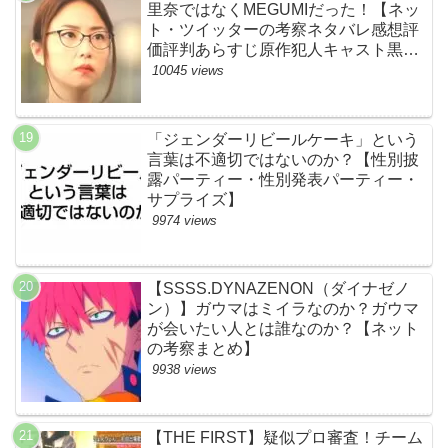
里奈ではなくMEGUMIだった！【ネッ
ト・ツイッターの考察ネタバレ感想評
価評判あらすじ原作犯人キャスト黒幕
伏線まとめ】
10045 views
「ジェンダーリビールケーキ」という
言葉は不適切ではないのか？【性別披
露パーティー・性別発表パーティー・
サプライズ】
9974 views
【SSSS.DYNAZENON（ダイナゼノ
ン）】ガウマはミイラなのか？ガウマ
が会いたい人とは誰なのか？【ネット
の考察まとめ】
9938 views
【THE FIRST】疑似プロ審査！チーム