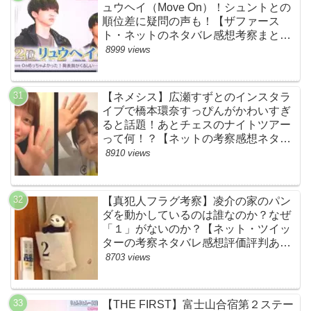
ュウヘイ（Move On）！シュントとの
順位差に疑問の声も！【ザファース
ト・ネットのネタバレ感想考察まと
め・スッキリ・BE:FIRST・ビーファ
8999 views
ースト】
【ネメシス】広瀬すずとのインスタラ
イブで橋本環奈すっぴんがかわいすぎ
ると話題！あとチェスのナイトツアー
って何！？【ネットの考察感想ネタバ
レまとめ【第９話】
8910 views
【真犯人フラグ考察】凌介の家のパン
ダを動かしているのは誰なのか？なぜ
「１」がないのか？【ネット・ツイッ
ターの考察ネタバレ感想評価評判あら
すじ原作犯人キャスト黒幕伏線まと
8703 views
め】
【THE FIRST】富士山合宿第２ステー