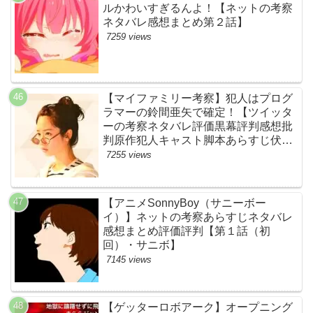
ルかわいすぎるんよ！【ネットの考察
ネタバレ感想まとめ第２話】
7259 views
【マイファミリー考察】犯人はプログ
ラマーの鈴間亜矢で確定！【ツイッタ
ーの考察ネタバレ評価黒幕評判感想批
判原作犯人キャスト脚本あらすじ伏線
まとめ・藤間爽子】
7255 views
【アニメSonnyBoy（サニーボー
イ）】ネットの考察あらすじネタバレ
感想まとめ評価評判【第１話（初
回）・サニボ】
7145 views
【ゲッターロボアーク】オープニング