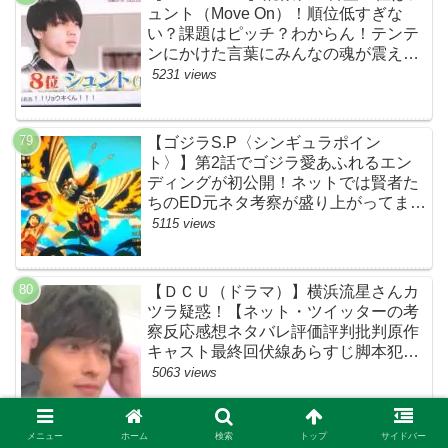
ュント（Move On）！順位低すぎな
い？課題はピッチ？わからん！テンテ
ンにかけた言葉にみんなの魂が震えて
ます…【ザファースト・ネットのネタ
5231 views
バレ感想考察まとめ・スッキリ・
BE:FIRST・ビーファースト】
【ゴジラS.P〈シンギュラポイン
ト〉】第2話でゴジラ愛あふれるエン
ディングが初公開！ネットでは賢者た
ちのED元ネタ考察が盛り上がってま
す！モスラやメカゴジラ（機龍）も登
5115 views
場！【ネットTwitterの考察・評判・評
価・感想・ネタバレまとめ】
【ＤＣＵ（ドラマ）】横浜流星さんカ
ツラ疑惑！【ネット・ツイッターの考
察反応感想ネタバレ評価評判批判原作
キャスト最終回伏線あらすじ脚本犯人
黒幕まとめ・着飾る恋には理由があっ
5063 views
て・ウィッグ】
メニュー
ホーム
検索
トップ
サイドバー
【着飾る恋には理由があって】「冷蔵