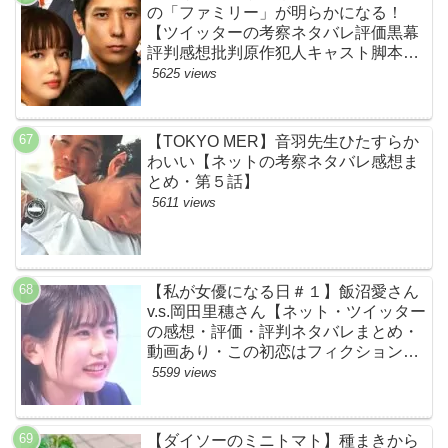
の「ファミリー」が明らかになる！
【ツイッターの考察ネタバレ評価黒幕
評判感想批判原作犯人キャスト脚本あ
らすじ伏線まとめ】
5625 views
【TOKYO MER】音羽先生ひたすらか
わいい【ネットの考察ネタバレ感想ま
とめ・第５話】
5611 views
【私が女優になる日＃１】飯沼愛さん
v.s.岡田里穗さん【ネット・ツイッター
の感想・評価・評判ネタバレまとめ・
動画あり・この初恋はフィクションで
す・初恋Ｆ】
5599 views
【ダイソーのミニトマト】種まきから