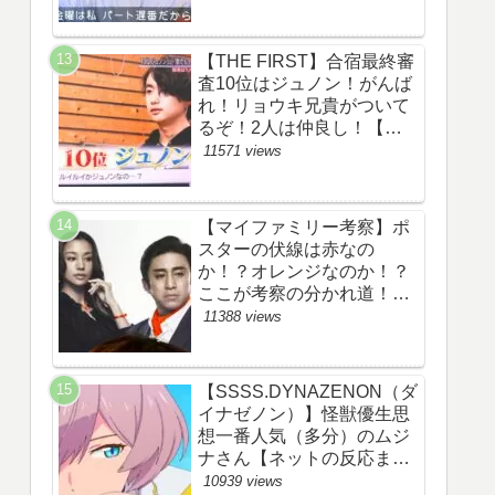
察ネタバレ感想評価評判あ
らすじ原作犯人キャスト黒
幕伏線まとめ】
【THE FIRST】合宿最終審
査10位はジュノン！がんば
れ！リョウキ兄貴がついて
るぞ！2人は仲良し！【ザ
ファースト・ネット・ツイ
11571 views
ッターのネタバレ考察まと
め感想評価評判・スッキ
リ・BE:FIRST・ビーファ
【マイファミリー考察】ポ
ースト・JUNON・
スターの伏線は赤なの
RYOKI】
か！？オレンジなのか！？
ここが考察の分かれ道！
【ツイッターの考察ネタバ
11388 views
レ評価黒幕評判感想批判原
作犯人キャスト脚本あらす
じ伏線まとめ】
【SSSS.DYNAZENON（ダ
イナゼノン）】怪獣優生思
想一番人気（多分）のムジ
ナさん【ネットの反応まと
め】
10939 views