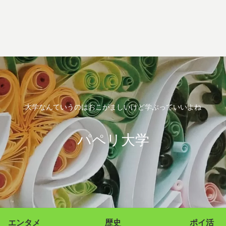
大学なんていうのはおこがましいけど学ぶっていいよね
パペリ大学
エンタメ
歴史
ポイ活