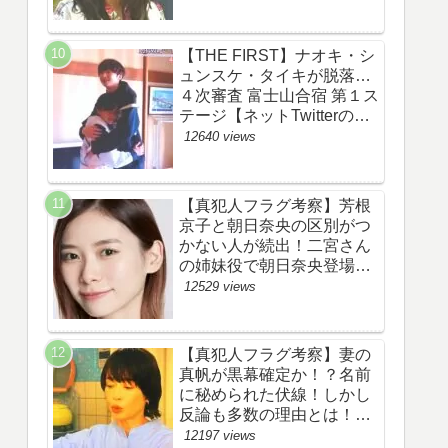
あらすじ伏線まとめ】
【THE FIRST】ナオキ・シ
ュンスケ・タイキが脱落…
４次審査 富士山合宿 第１ス
テージ【ネットTwitterのネ
タバレ感想考察評価評判ま
12640 views
とめ・ザファースト・スッ
キリ・BE:FIRST・ビーフ
ァースト】
【真犯人フラグ考察】芳根
京子と朝日奈央の区別がつ
かない人が続出！二宮さん
の姉妹役で朝日奈央登場
か！【ネット・ツイッター
12529 views
の考察ネタバレ感想評価評
判あらすじ原作犯人キャス
ト黒幕伏線まとめ】
【真犯人フラグ考察】妻の
真帆が黒幕確定か！？名前
に秘められた伏線！しかし
反論も多数の理由とは！
【ネット・ツイッターの考
12197 views