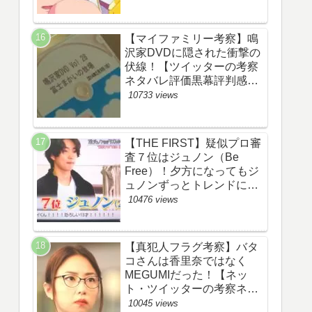
【マイファミリー考察】鳴
沢家DVDに隠された衝撃の
伏線！【ツイッターの考察
ネタバレ評価黒幕評判感想
批判原作犯人キャスト脚本
10733 views
あらすじ伏線まとめ】
【THE FIRST】疑似プロ審
査７位はジュノン（Be
Free）！夕方になってもジ
ュノンずっとトレンドにい
るww【ザファースト・ネッ
10476 views
トのネタバレ感想考察まと
め・スッキリ・
BE:FIRST・ビーファース
【真犯人フラグ考察】バタ
ト】
コさんは香里奈ではなく
MEGUMIだった！【ネッ
ト・ツイッターの考察ネタ
バレ感想評価評判あらすじ
10045 views