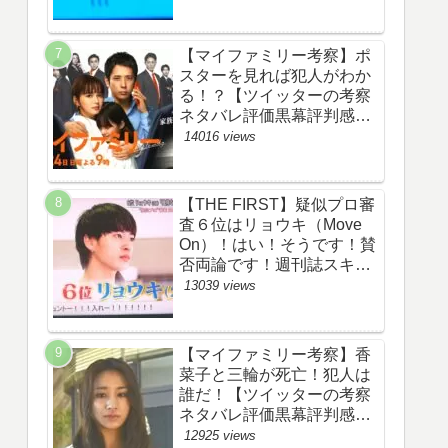
評価評判あらすじ原作犯人
キャスト黒幕伏線まとめ】
【マイファミリー考察】ポ
スターを見れば犯人がわか
る！？【ツイッターの考察
ネタバレ評価黒幕評判感想
批判原作犯人キャスト脚本
14016 views
あらすじ伏線まとめ】
【THE FIRST】疑似プロ審
査６位はリョウキ（Move
On）！はい！そうです！賛
否両論です！週刊誌スキャ
ンダルの件も尾を引いてま
13039 views
す！【ザファースト・ネッ
トのネタバレ感想考察まと
め・スッキリ・
【マイファミリー考察】香
BE:FIRST・ビーファース
菜子と三輪が死亡！犯人は
ト】
誰だ！【ツイッターの考察
ネタバレ評価黒幕評判感想
批判原作犯人キャスト脚本
12925 views