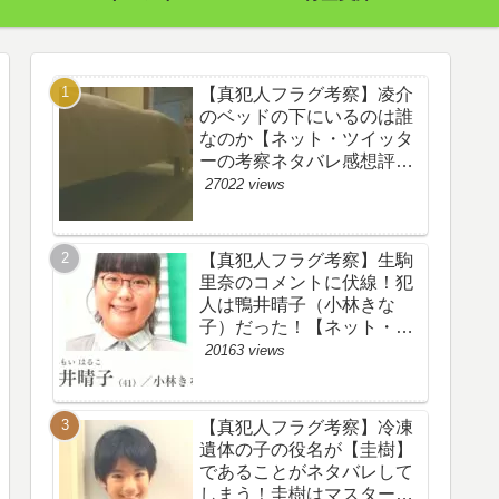
【真犯人フラグ考察】凌介
のベッドの下にいるのは誰
なのか【ネット・ツイッタ
ーの考察ネタバレ感想評価
評判あらすじ原作犯人キャ
27022 views
スト黒幕伏線まとめ】
【真犯人フラグ考察】生駒
里奈のコメントに伏線！犯
人は鴨井晴子（小林きな
子）だった！【ネット・ツ
イッターの考察ネタバレ感
20163 views
想評価評判あらすじ原作犯
人キャスト黒幕伏線まと
め・鴨居晴子】
【真犯人フラグ考察】冷凍
遺体の子の役名が【圭樹】
であることがネタバレして
しまう！圭樹はマスター日