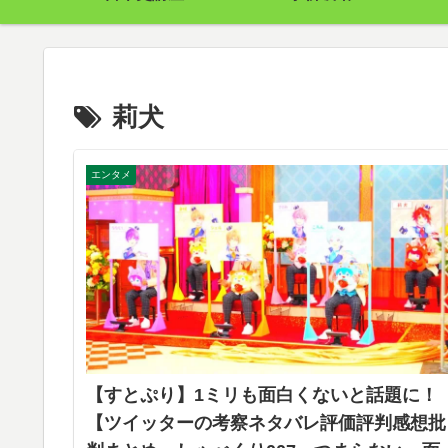
莉犬
エンタメ
【すとぷり】1ミリも面白くないと話題に！
【ツイッターの考察ネタバレ評価評判感想批