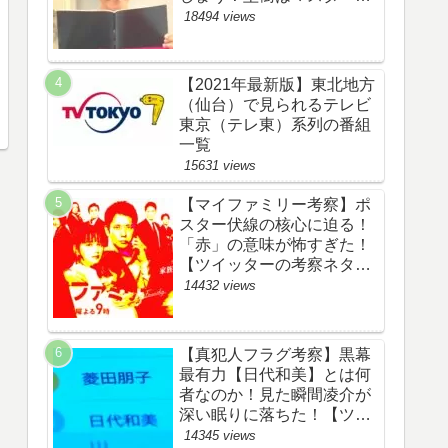
野渉とバタコの子供か！
18494 views
【ツイッターの考察ネタバ
レ感想評価評判あらすじ原
作犯人キャスト黒幕伏線ま
【2021年最新版】東北地方
とめ】
（仙台）で見られるテレビ
東京（テレ東）系列の番組
一覧
15631 views
【マイファミリー考察】ポ
スター伏線の核心に迫る！
「赤」の意味が怖すぎた！
【ツイッターの考察ネタバ
レ評価黒幕評判感想批判原
14432 views
作犯人キャスト脚本あらす
じ伏線まとめ】
【真犯人フラグ考察】黒幕
最有力【日代和美】とは何
者なのか！見た瞬間凌介が
深い眠りに落ちた！【ツイ
ッターの考察ネタバレ感想
14345 views