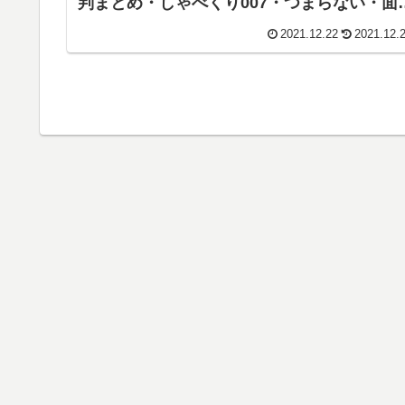
判まとめ・しゃべくり007・つまらない・面
い・ななもり。・ジェル・さとみ・ころん・
2021.12.22
2021.12.
るぅと・莉犬・すとろべりーぷりんす・ツイ
キャス】