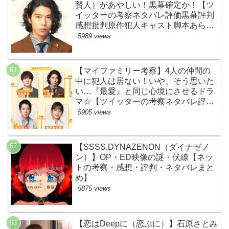
賢人）があやしい！黒幕確定か！【ツ
イッターの考察ネタバレ評価黒幕評判
感想批判原作犯人キャスト脚本あらす
じ伏線まとめ】
5989 views
【マイファミリー考察】4人の仲間の
中に犯人は居ない！いや、そう思いた
い…『最愛』と同じ心境にさせるドラ
マ☆【ツイッターの考察ネタバレ評価
黒幕評判感想批判原作犯人キャスト脚
5905 views
本あらすじ伏線まとめ】
【SSSS.DYNAZENON（ダイナゼノ
ン）】OP・ED映像の謎・伏線【ネッ
トの考察・感想・評判・ネタバレまと
め】
5875 views
【恋はDeepに（恋ぷに）】石原さとみ