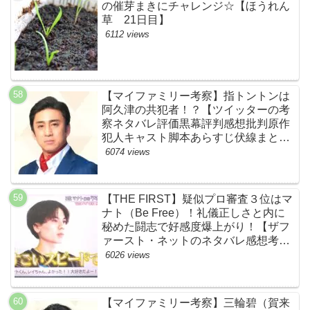
の催芽まきにチャレンジ☆【ほうれん
草 21日目】
6112 views
【マイファミリー考察】指トントンは
阿久津の共犯者！？【ツイッターの考
察ネタバレ評価黒幕評判感想批判原作
犯人キャスト脚本あらすじ伏線まと
め・松本幸四郎】
6074 views
【THE FIRST】疑似プロ審査３位はマ
ナト（Be Free）！礼儀正しさと内に
秘めた闘志で好感度爆上がり！【ザフ
ァースト・ネットのネタバレ感想考察
まとめ・スッキリ・BE:FIRST・ビー
6026 views
ファースト】
【マイファミリー考察】三輪碧（賀来