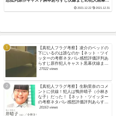
想批判原作キャスト脚本あらすじ伏線まとめ犯人黒幕・
大泉洋・源頼朝】
2021.12.22
2021.12.31
【真犯人フラグ考察】凌介のベッドの
下にいるのは誰なのか【ネット・ツイ
ッターの考察ネタバレ感想評価評判あ
らすじ原作犯人キャスト黒幕伏線まと
め】
27022 views
【真犯人フラグ考察】生駒里奈のコメ
ントに伏線！犯人は鴨井晴子（小林き
な子）だった！【ネット・ツイッター
の考察ネタバレ感想評価評判あらすじ
原作犯人キャスト黒幕伏線まとめ・鴨
20163 views
居晴子】