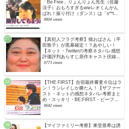
「Be Free」りょんりょん先生（佐藤
涼子）おもろすぎるwwレオくんがん
ばれ！振り付け（ダンス）は「s**t
kingz」のOguri・Kazuki！豪華！【ネ
9804 views
ットのネタバレ感想考察評判評価まと
め・ザファースト・スッキリ・
BE:FIRST・ビーファースト】
【真犯人フラグ考察】猫おばさん（平
田敦子）が黒幕確定！？あやしい！
【ネット・Twitterの考察ネタバレ感想
評価評判あらすじ原作キャスト伏線ま
とめ】
9773 views
【THE FIRST】合宿最終審査６位はラ
ン！ランレイしか勝たん！【ザファー
スト・ネットの感想ネタバレ考察まと
め・スッキリ・BE:FIRST・ビーファ
ースト】
9642 views
【マイファミリー考察】東堂亜希は誘