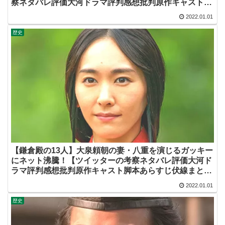
察ネタバレ評価大河ドラマ評判感想批判原作キャスト脚
本あらすじ伏線まとめ犯人黒幕】
2022.01.01
歴史
【鎌倉殿の13人】大泉頼朝の妻・八重を演じるガッキー
にネット沸騰！【ツイッターの考察ネタバレ評価大河ド
ラマ評判感想批判原作キャスト脚本あらすじ伏線まとめ
犯人黒幕・新垣結衣】
2022.01.01
歴史