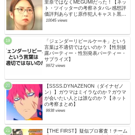
里奈ではなくMEGUMIだった！【ネッ
ト・ツイッターの考察ネタバレ感想評
価評判あらすじ原作犯人キャスト黒幕
伏線まとめ】
10045 views
「ジェンダーリビールケーキ」という
言葉は不適切ではないのか？【性別披
露パーティー・性別発表パーティー・
サプライズ】
9972 views
【SSSS.DYNAZENON（ダイナゼノ
ン）】ガウマはミイラなのか？ガウマ
が会いたい人とは誰なのか？【ネット
の考察まとめ】
9938 views
【THE FIRST】疑似プロ審査！チーム