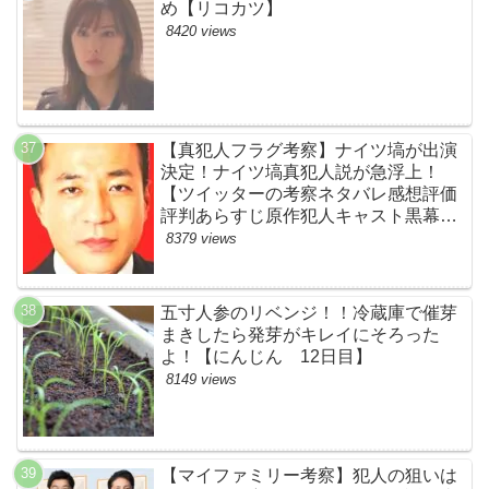
め【リコカツ】
8420 views
【真犯人フラグ考察】ナイツ塙が出演
決定！ナイツ塙真犯人説が急浮上！
【ツイッターの考察ネタバレ感想評価
評判あらすじ原作犯人キャスト黒幕伏
線まとめ】
8379 views
五寸人参のリベンジ！！冷蔵庫で催芽
まきしたら発芽がキレイにそろった
よ！【にんじん 12日目】
8149 views
【マイファミリー考察】犯人の狙いは