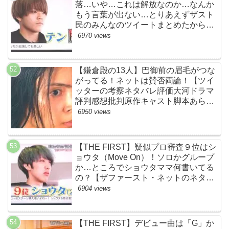
落…いや…これは解放なのか…なんか
もう言葉が出ない…とりあえずザスト
民のみんなのツイートまとめたから見
て…【ザファースト・ネットのネタバ
6970 views
レ感想考察まとめ・スッキリ・
BE:FIRST・ビーファースト】
【鎌倉殿の13人】巴御前の眉毛がつな
がってる！ネットは賛否両論！【ツイ
ッターの考察ネタバレ評価大河ドラマ
評判感想批判原作キャスト脚本あらす
じ伏線まとめ犯人黒幕・秋元才加】
6950 views
【THE FIRST】疑似プロ審査９位はシ
ョウタ（Move On）！ソロかグループ
か…ところでショウタママ何書いてる
の？【ザファースト・ネットのネタバ
レ感想考察まとめ・スッキリ・
6904 views
BE:FIRST・ビーファースト】
【THE FIRST】デビュー曲は「G」か