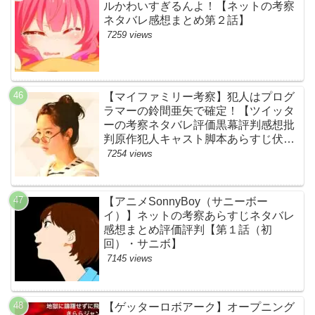
ルかわいすぎるんよ！【ネットの考察
ネタバレ感想まとめ第２話】
7259 views
【マイファミリー考察】犯人はプログ
ラマーの鈴間亜矢で確定！【ツイッタ
ーの考察ネタバレ評価黒幕評判感想批
判原作犯人キャスト脚本あらすじ伏線
まとめ・藤間爽子】
7254 views
【アニメSonnyBoy（サニーボー
イ）】ネットの考察あらすじネタバレ
感想まとめ評価評判【第１話（初
回）・サニボ】
7145 views
【ゲッターロボアーク】オープニング