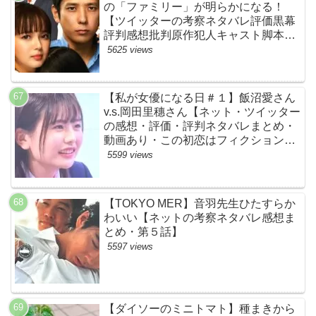
の「ファミリー」が明らかになる！
【ツイッターの考察ネタバレ評価黒幕
評判感想批判原作犯人キャスト脚本あ
らすじ伏線まとめ】
5625 views
【私が女優になる日＃１】飯沼愛さん
v.s.岡田里穗さん【ネット・ツイッター
の感想・評価・評判ネタバレまとめ・
動画あり・この初恋はフィクションで
す・初恋Ｆ】
5599 views
【TOKYO MER】音羽先生ひたすらか
わいい【ネットの考察ネタバレ感想ま
とめ・第５話】
5597 views
【ダイソーのミニトマト】種まきから