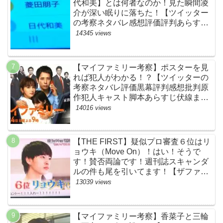
代和美】とは何者なのか！見た瞬間凌
介が深い眠りに落ちた！【ツイッター
の考察ネタバレ感想評価評判あらすじ
原作犯人キャスト黒幕伏線まとめ】
14345 views
【マイファミリー考察】ポスターを見
れば犯人がわかる！？【ツイッターの
考察ネタバレ評価黒幕評判感想批判原
作犯人キャスト脚本あらすじ伏線まと
め】
14016 views
【THE FIRST】疑似プロ審査６位はリ
ョウキ（Move On）！はい！そうで
す！賛否両論です！週刊誌スキャンダ
ルの件も尾を引いてます！【ザファー
スト・ネットのネタバレ感想考察まと
13039 views
め・スッキリ・BE:FIRST・ビーファ
ースト】
【マイファミリー考察】香菜子と三輪