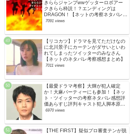
きららジャンプwwゲッターロボアー
クきらら枠説！？エンディングは
DRAGON！【ネットの考察ネタバレ感
想まとめ・第１話】
7091 views
【リコカツ】ドラマを見てただけなの
に北川景子にカーテンがダサいといわ
れてしまったツイッターのみなさん
【ネットのネタバレ考察感想まとめ】
7011 views
【最愛ドラマ考察】大輝が犯人確定
か！大麻パーティーにも参加！【ネッ
ト・ツイッターの考察ネタバレ感想評
価あらすじ評判キャスト犯人脚本原作
黒幕伏線まとめ・大ちゃん・梨央・加
6970 views
瀬さん・優・桑子・左利き・南京錠・
軍手】
【THE FIRST】疑似プロ審査テンが脱