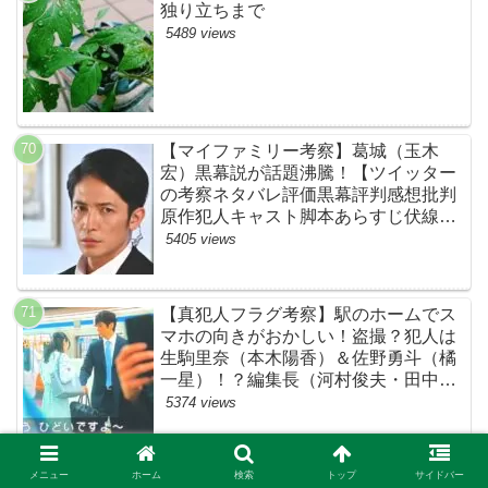
独り立ちまで
5489 views
【マイファミリー考察】葛城（玉木
宏）黒幕説が話題沸騰！【ツイッター
の考察ネタバレ評価黒幕評判感想批判
原作犯人キャスト脚本あらすじ伏線ま
とめ】
5405 views
【真犯人フラグ考察】駅のホームでス
マホの向きがおかしい！盗撮？犯人は
生駒里奈（本木陽香）＆佐野勇斗（橘
一星）！？編集長（河村俊夫・田中哲
司説も？【ネット・ツイッターの考察
5374 views
ネタバレ感想評価評判あらすじ原作犯
人キャスト黒幕伏線まとめ】
【SSSS.DYNAZENON（ダイナゼノ
メニュー
ホーム
検索
トップ
サイドバー