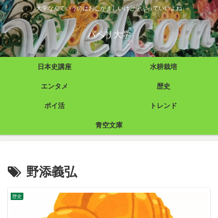
大学なんていうのはおこがましいけど学ぶっていいよね
パペリ大学
日本史講座
水耕栽培
エンタメ
歴史
ポイ活
トレンド
青空文庫
野添義弘
歴史