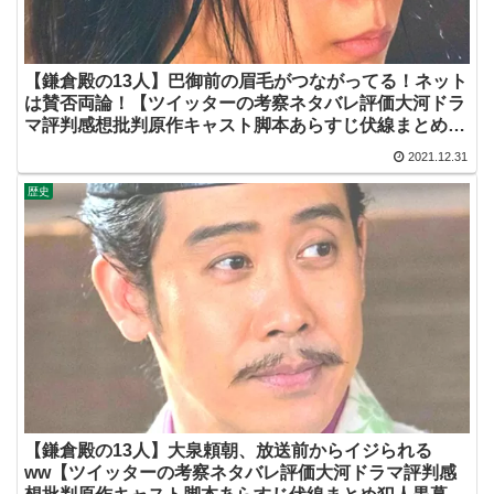
【鎌倉殿の13人】巴御前の眉毛がつながってる！ネット
は賛否両論！【ツイッターの考察ネタバレ評価大河ドラ
マ評判感想批判原作キャスト脚本あらすじ伏線まとめ犯
人黒幕・秋元才加】
2021.12.31
歴史
【鎌倉殿の13人】大泉頼朝、放送前からイジられる
ww【ツイッターの考察ネタバレ評価大河ドラマ評判感