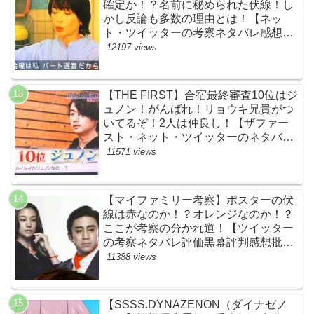
確定か！？名前に秘められた伏線！し
かし反論も多数の理由とは！【ネッ
ト・ツイッターの考察ネタバレ感想評
価評判あらすじ原作犯人キャスト黒幕
12197 views
伏線まとめ】
【THE FIRST】合宿最終審査10位はジ
ュノン！がんばれ！リョウキ兄貴がつ
いてるぞ！2人は仲良し！【ザファー
スト・ネット・ツイッターのネタバレ
考察まとめ感想評価評判・スッキリ・
11571 views
BE:FIRST・ビーファースト・
JUNON・RYOKI】
【マイファミリー考察】ポスターの伏
線は赤なのか！？オレンジなのか！？
ここが考察の分かれ道！【ツイッター
の考察ネタバレ評価黒幕評判感想批判
原作犯人キャスト脚本あらすじ伏線ま
11388 views
とめ】
【SSSS.DYNAZENON（ダイナゼノ