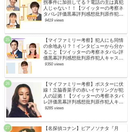
拐事件に加担してる？電話の主は真犯
人じゃない！！【ツイッターの考察ネ
タバレ評価黒幕評判感想批判原作犯人
キャスト脚本あらすじ伏線まとめ】
9419 views
【マイファミリー考察】犯人にも同情
の余地あり？！インタビューから分か
ること【ツイッターの考察ネタバレ評
価黒幕評判感想批判原作犯人キャスト
脚本あらすじ伏線まとめ】
9350 views
【マイファミリー考察】ポスターに伏
線！立脇香菜子の赤いイヤリングが犯
人の証拠！【ツイッターの考察ネタバ
レ評価黒幕評判感想批判原作犯人キャ
スト脚本あらすじ伏線まとめ・高橋メ
9285 views
アリージュン】
【名探偵コナン】ピアノソナタ『月