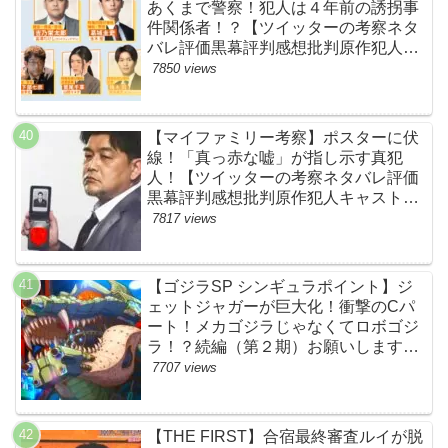
あくまで警察！犯人は４年前の誘拐事
件関係者！？【ツイッターの考察ネタ
バレ評価黒幕評判感想批判原作犯人キ
ャスト脚本あらすじ伏線まとめ】
7850 views
【マイファミリー考察】ポスターに伏
線！「真っ赤な嘘」が指し示す真犯
人！【ツイッターの考察ネタバレ評価
黒幕評判感想批判原作犯人キャスト脚
本あらすじ伏線まとめ・吉乃栄太郎】
7817 views
【ゴジラSP シンギュラポイント】ジ
ェットジャガーが巨大化！衝撃のCパ
ート！メカゴジラじゃなくてロボゴジ
ラ！？続編（第２期）お願いします！
【ネットの考察ネタバレ感想まとめ・
7707 views
最終回】
【THE FIRST】合宿最終審査ルイが脱