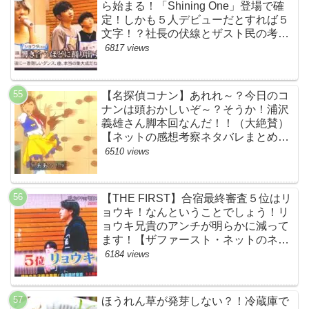
ら始まる！「Shining One」登場で確
定！しかも５人デビューだとすれば５
文字！？社長の伏線とザスト民の考察
すげーよ…鳥肌立ったわ…【シャイニ
6817 views
ングワン・スッキリ・ネットの感想ネ
タバレ考察まとめ・ザファースト・
BMSG・BE:FIRST・ビーファース
【名探偵コナン】あれれ～？今日のコ
ト】
ナンは頭おかしいぞ～？そうか！浦沢
義雄さん脚本回なんだ！！（大絶賛）
【ネットの感想考察ネタバレまとめ・
笑顔を消したアイドル】
6510 views
【THE FIRST】合宿最終審査５位はリ
ョウキ！なんということでしょう！リ
ョウキ兄貴のアンチが明らかに減って
ます！【ザファースト・ネットのネタ
バレ考察まとめ感想・スッキリ・
6184 views
BE:FIRST・ビーファースト・
RYOKI】
ほうれん草が発芽しない？！冷蔵庫で