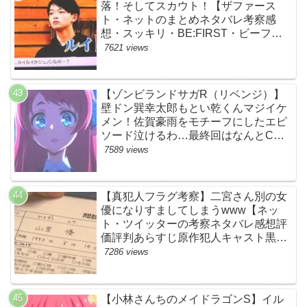
落！そしてスカウト！【ザファース
ト・ネットのまとめネタバレ考察感
想・スッキリ・BE:FIRST・ビーファ
ースト】
7621 views
【ゾンビランドサガR（リベンジ）】
壁ドン巽幸太郎もとい乾くんマジイケ
メン！佐賀豪雨をモチーフにしたエピ
ソード泣けるわ…最終回はなんとCM
なし27分ノンストップ放送！すごすぎ
7589 views
る！【ネットの感想ネタバレ考察まと
め・第11話・ゾンサガ】
【真犯人フラグ考察】二宮さん別の女
優になりすましてしまうwww【ネッ
ト・ツイッターの考察ネタバレ感想評
価評判あらすじ原作犯人キャスト黒幕
伏線まとめ・山里亮太・蒼井優】
7286 views
【小林さんちのメイドラゴンS】イル