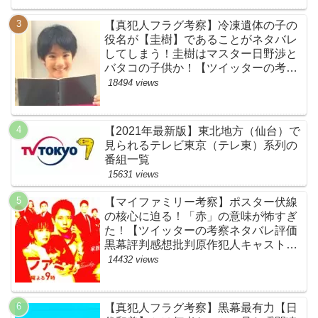
【真犯人フラグ考察】冷凍遺体の子の
役名が【圭樹】であることがネタバレ
してしまう！圭樹はマスター日野渉と
バタコの子供か！【ツイッターの考察
ネタバレ感想評価評判あらすじ原作犯
18494 views
人キャスト黒幕伏線まとめ】
【2021年最新版】東北地方（仙台）で
見られるテレビ東京（テレ東）系列の
番組一覧
15631 views
【マイファミリー考察】ポスター伏線
の核心に迫る！「赤」の意味が怖すぎ
た！【ツイッターの考察ネタバレ評価
黒幕評判感想批判原作犯人キャスト脚
本あらすじ伏線まとめ】
14432 views
【真犯人フラグ考察】黒幕最有力【日