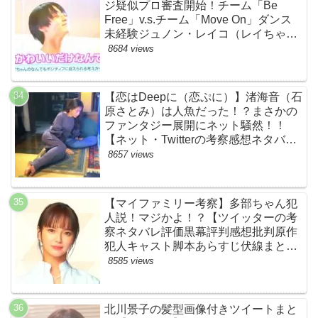
ジ疑似プロ審査開始！チーム「Be
Free」v.s.チーム「Move On」ダンス
未経験ジュノン・レイコ（レイちゃ
ん）頑張れ！ルイルイかわいすぎる
8684 views
ww【ネットのネタバレ感想考察まと
め・ザファースト・スッキリ・
BE:FIRST・ビーファースト】
【恋はDeepに（恋ぷに）】渚海音（石
原さとみ）は人魚だった！？まさかの
ファンタジー展開にネット騒然！！
【ネット・Twitterの考察感想ネタバレ
評価評判あらすじまとめ】
8657 views
【マイファミリー考察】多部ちゃん犯
人説！マジかよ！？【ツイッターの考
察ネタバレ評価黒幕評判感想批判原作
犯人キャスト脚本あらすじ伏線まと
め・多部未華子】
8585 views
北川景子の髪型画像付きツイートまと