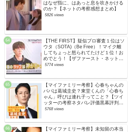
はなぜ指に、はあっと息を吹きかける
のか？【ネットの考察感想まとめ】
5826 views
【THE FIRST】疑似プロ審査１位はソ
ウタ（SOTA)（Be Free）！マイク離
してちょっと怒られてたけど１位！お
めでとう！【ザファースト・ネットの
ネタバレ感想考察まとめ・スッキリ・
5774 views
BE:FIRST・ビーファースト】
【マイファミリー考察】心春ちゃんの
パパは葛城圭史？東堂くんの「心春ち
ゃん」呼びは連れ子ってこと？【ツイ
ッターの考察ネタバレ評価黒幕評判感
想批判原作犯人キャスト脚本あらすじ
5768 views
伏線まとめ】
【マイファミリー考察】未知留の本当