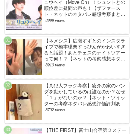
ュウヘイ（Move On）！シュントとの
順位差に疑問の声も！【ザファース
ト・ネットのネタバレ感想考察まと
め・スッキリ・BE:FIRST・ビーファ
8999 views
ースト】
【ネメシス】広瀬すずとのインスタラ
イブで橋本環奈すっぴんがかわいすぎ
ると話題！あとチェスのナイトツアー
って何！？【ネットの考察感想ネタバ
レまとめ【第９話】
8910 views
【真犯人フラグ考察】凌介の家のパン
ダを動かしているのは誰なのか？なぜ
「１」がないのか？【ネット・ツイッ
ターの考察ネタバレ感想評価評判あら
すじ原作犯人キャスト黒幕伏線まと
8702 views
め】
【THE FIRST】富士山合宿第２ステー