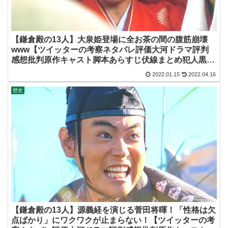
【鎌倉殿の13人】大泉姫登場に全お茶の間の腹筋崩壊
www【ツイッターの考察ネタバレ評価大河ドラマ評判
感想批判原作キャスト脚本あらすじ伏線まとめ犯人黒
幕・大泉洋・源頼朝】
2022.01.15
2022.04.16
歴史
【鎌倉殿の13人】源義経を演じる菅田将暉！「性格は欠
点ばかり」にワクワクが止まらない！【ツイッターの考