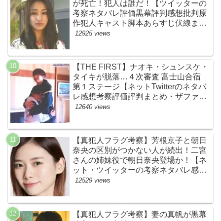
が死亡！犯人は誰だ！【ツイッターの
考察ネタバレ評価黒幕評判感想批判原
作犯人キャスト脚本あらすじ伏線まと
め】
12925 views
【THE FIRST】ナオキ・シュンスケ・
タイキが脱落…４次審査 富士山合宿
第１ステージ【ネットTwitterのネタバ
レ感想考察評価評判まとめ・ザファー
スト・スッキリ・BE:FIRST・ビーフ
12640 views
ァースト】
【真犯人フラグ考察】芳根京子と朝日
奈央の区別がつかない人が続出！二宮
さんの姉妹役で朝日奈央登場か！【ネ
ット・ツイッターの考察ネタバレ感想
評価評判あらすじ原作犯人キャスト黒
12529 views
幕伏線まとめ】
【真犯人フラグ考察】妻の真帆が黒幕