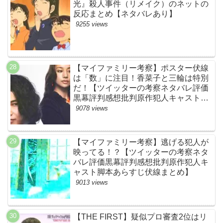
光』殺人事件（リメイク）のネットの
反応まとめ【ネタバレあり】
9255 views
【マイファミリー考察】ポスター伏線
は「数」に注目！香菜子と三輪は特別
だ！【ツイッターの考察ネタバレ評価
黒幕評判感想批判原作犯人キャスト脚
本あらすじ伏線まとめ】
9078 views
【マイファミリー考察】逃げる犯人が
映ってる！？【ツイッターの考察ネタ
バレ評価黒幕評判感想批判原作犯人キ
ャスト脚本あらすじ伏線まとめ】
9013 views
【THE FIRST】疑似プロ審査2位はリ