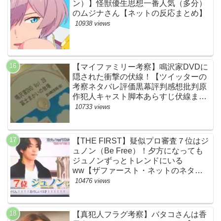
ン）】怪獣優生思想一番人気（多分）
のムジナさん【ネットの反応まとめ】
10938 views
【マイファミリー考察】鳴沢家DVDに
隠された衝撃の伏線！【ツイッターの
考察ネタバレ評価黒幕評判感想批判原
作犯人キャスト脚本あらすじ伏線まと
め】
10733 views
【THE FIRST】疑似プロ審査７位はジ
ュノン（Be Free）！夕方になっても
ジュノンずっとトレンドにいる
ww【ザファースト・ネットのネタバ
レ感想考察まとめ・スッキリ・
10476 views
BE:FIRST・ビーファースト】
【真犯人フラグ考察】バタコさんは香