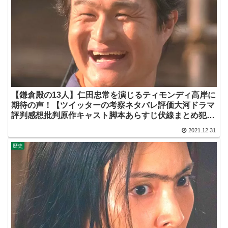
【鎌倉殿の13人】仁田忠常を演じるティモンディ高岸に
期待の声！【ツイッターの考察ネタバレ評価大河ドラマ
評判感想批判原作キャスト脚本あらすじ伏線まとめ犯人
黒幕・高岸宏行】
2021.12.31
歴史