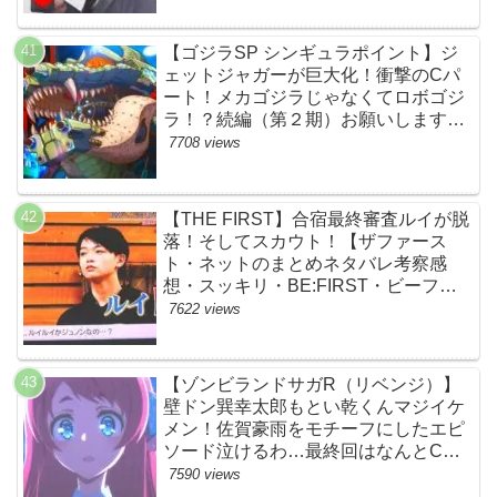
【ゴジラSP シンギュラポイント】ジ
ェットジャガーが巨大化！衝撃のCパ
ート！メカゴジラじゃなくてロボゴジ
ラ！？続編（第２期）お願いします！
【ネットの考察ネタバレ感想まとめ・
7708 views
最終回】
【THE FIRST】合宿最終審査ルイが脱
落！そしてスカウト！【ザファース
ト・ネットのまとめネタバレ考察感
想・スッキリ・BE:FIRST・ビーファ
ースト】
7622 views
【ゾンビランドサガR（リベンジ）】
壁ドン巽幸太郎もとい乾くんマジイケ
メン！佐賀豪雨をモチーフにしたエピ
ソード泣けるわ…最終回はなんとCM
なし27分ノンストップ放送！すごすぎ
7590 views
る！【ネットの感想ネタバレ考察まと