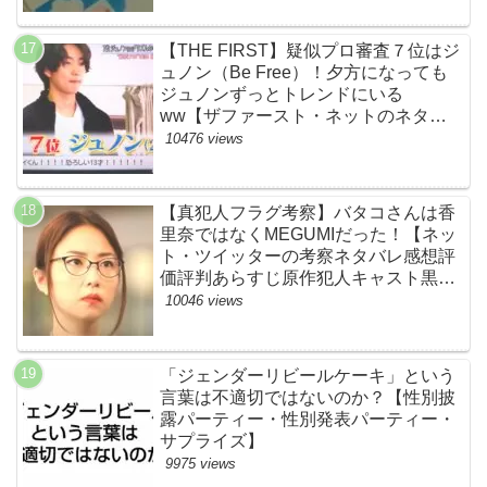
【THE FIRST】疑似プロ審査７位はジ
ュノン（Be Free）！夕方になっても
ジュノンずっとトレンドにいる
ww【ザファースト・ネットのネタバ
レ感想考察まとめ・スッキリ・
10476 views
BE:FIRST・ビーファースト】
【真犯人フラグ考察】バタコさんは香
里奈ではなくMEGUMIだった！【ネッ
ト・ツイッターの考察ネタバレ感想評
価評判あらすじ原作犯人キャスト黒幕
伏線まとめ】
10046 views
「ジェンダーリビールケーキ」という
言葉は不適切ではないのか？【性別披
露パーティー・性別発表パーティー・
サプライズ】
9975 views