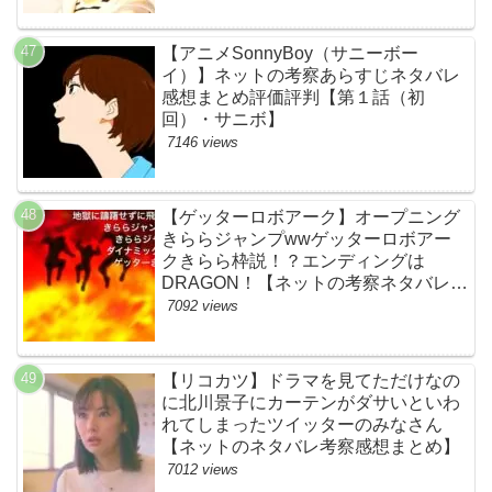
【アニメSonnyBoy（サニーボー
イ）】ネットの考察あらすじネタバレ
感想まとめ評価評判【第１話（初
回）・サニボ】
7146 views
【ゲッターロボアーク】オープニング
きららジャンプwwゲッターロボアー
クきらら枠説！？エンディングは
DRAGON！【ネットの考察ネタバレ感
想まとめ・第１話】
7092 views
【リコカツ】ドラマを見てただけなの
に北川景子にカーテンがダサいといわ
れてしまったツイッターのみなさん
【ネットのネタバレ考察感想まとめ】
7012 views