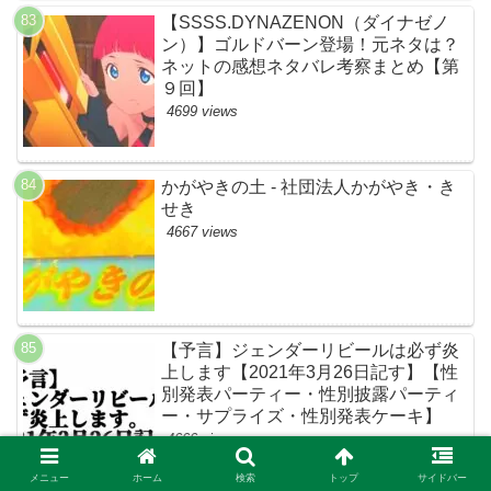
【SSSS.DYNAZENON（ダイナゼノ
ン）】ゴルドバーン登場！元ネタは？
ネットの感想ネタバレ考察まとめ【第
９回】
4699 views
かがやきの土 - 社団法人かがやき・き
せき
4667 views
【予言】ジェンダーリビールは必ず炎
上します【2021年3月26日記す】【性
別発表パーティー・性別披露パーティ
ー・サプライズ・性別発表ケーキ】
4666 views
メニュー
ホーム
検索
トップ
サイドバー