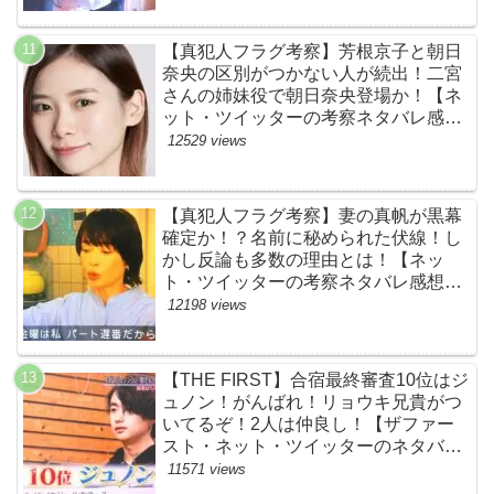
【真犯人フラグ考察】芳根京子と朝日
奈央の区別がつかない人が続出！二宮
さんの姉妹役で朝日奈央登場か！【ネ
ット・ツイッターの考察ネタバレ感想
評価評判あらすじ原作犯人キャスト黒
12529 views
幕伏線まとめ】
【真犯人フラグ考察】妻の真帆が黒幕
確定か！？名前に秘められた伏線！し
かし反論も多数の理由とは！【ネッ
ト・ツイッターの考察ネタバレ感想評
価評判あらすじ原作犯人キャスト黒幕
12198 views
伏線まとめ】
【THE FIRST】合宿最終審査10位はジ
ュノン！がんばれ！リョウキ兄貴がつ
いてるぞ！2人は仲良し！【ザファー
スト・ネット・ツイッターのネタバレ
考察まとめ感想評価評判・スッキリ・
11571 views
BE:FIRST・ビーファースト・