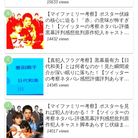
15633 views
【マイファミリー考察】ポスター伏線
の核心に迫る！「赤」の意味が怖すぎ
た！【ツイッターの考察ネタバレ評価
黒幕評判感想批判原作犯人キャスト脚
本あらすじ伏線まとめ】
14432 views
【真犯人フラグ考察】黒幕最有力【日
代和美】とは何者なのか！見た瞬間凌
介が深い眠りに落ちた！【ツイッター
の考察ネタバレ感想評価評判あらすじ
原作犯人キャスト黒幕伏線まとめ】
14345 views
【マイファミリー考察】ポスターを見
れば犯人がわかる！？【ツイッターの
考察ネタバレ評価黒幕評判感想批判原
作犯人キャスト脚本あらすじ伏線まと
め】
14017 views