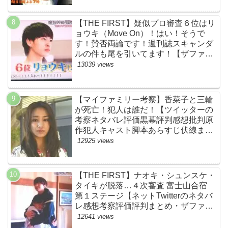
【THE FIRST】疑似プロ審査６位はリ
ョウキ（Move On）！はい！そうで
す！賛否両論です！週刊誌スキャンダ
ルの件も尾を引いてます！【ザファー
スト・ネットのネタバレ感想考察まと
13039 views
め・スッキリ・BE:FIRST・ビーファ
ースト】
【マイファミリー考察】香菜子と三輪
が死亡！犯人は誰だ！【ツイッターの
考察ネタバレ評価黒幕評判感想批判原
作犯人キャスト脚本あらすじ伏線まと
め】
12925 views
【THE FIRST】ナオキ・シュンスケ・
タイキが脱落…４次審査 富士山合宿
第１ステージ【ネットTwitterのネタバ
レ感想考察評価評判まとめ・ザファー
スト・スッキリ・BE:FIRST・ビーフ
12641 views
ァースト】