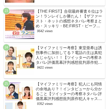
【THE FIRST】合宿最終審査６位はラ
ン！ランレイしか勝たん！【ザファー
スト・ネットの感想ネタバレ考察まと
め・スッキリ・BE:FIRST・ビーファ
ースト】
9642 views
【マイファミリー考察】東堂亜希は誘
拐事件に加担してる？電話の主は真犯
人じゃない！！【ツイッターの考察ネ
タバレ評価黒幕評判感想批判原作犯人
キャスト脚本あらすじ伏線まとめ】
9421 views
【マイファミリー考察】犯人にも同情
の余地あり？！インタビューから分か
ること【ツイッターの考察ネタバレ評
価黒幕評判感想批判原作犯人キャスト
脚本あらすじ伏線まとめ】
9352 views