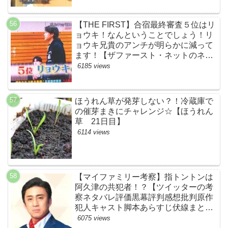
【THE FIRST】合宿最終審査５位はリ
ョウキ！なんということでしょう！リ
ョウキ兄貴のアンチが明らかに減って
ます！【ザファースト・ネットのネタ
バレ考察まとめ感想・スッキリ・
6185 views
BE:FIRST・ビーファースト・
RYOKI】
ほうれん草が発芽しない？！冷蔵庫で
の催芽まきにチャレンジ☆【ほうれん
草 21日目】
6114 views
【マイファミリー考察】指トントンは
阿久津の共犯者！？【ツイッターの考
察ネタバレ評価黒幕評判感想批判原作
犯人キャスト脚本あらすじ伏線まと
め・松本幸四郎】
6075 views