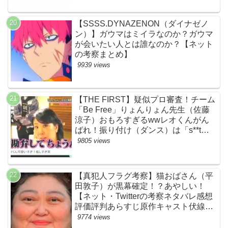
【SSSS.DYNAZENON（ダイナゼノ
ン）】ガウマはミイラなのか？ガウマ
が会いたい人とは誰なのか？【ネット
の考察まとめ】
9939 views
【THE FIRST】疑似プロ審査！チーム
「Be Free」りょんりょん先生（佐藤
涼子）おもろすぎるwwレオくんがん
ばれ！振り付け（ダンス）は「s**t
kingz」のOguri・Kazuki！豪華！【ネ
9805 views
ットのネタバレ感想考察評判評価まと
め・ザファースト・スッキリ・
BE:FIRST・ビーファースト】
【真犯人フラグ考察】猫おばさん（平
田敦子）が黒幕確定！？あやしい！
【ネット・Twitterの考察ネタバレ感想
評価評判あらすじ原作キャスト伏線ま
とめ】
9774 views