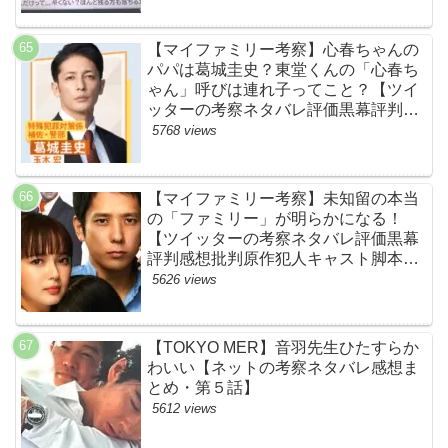
【マイファミリー考察】心春ちゃんの
パパは葛城圭史？東堂くんの「心春ち
ゃん」呼びは連れ子ってこと？【ツイ
ッターの考察ネタバレ評価黒幕評判感
想批判原作犯人キャスト脚本あらすじ
5768 views
伏線まとめ】
【マイファミリー考察】未知留の本当
の「ファミリー」が明らかになる！
【ツイッターの考察ネタバレ評価黒幕
評判感想批判原作犯人キャスト脚本あ
らすじ伏線まとめ】
5626 views
【TOKYO MER】音羽先生ひたすらか
わいい【ネットの考察ネタバレ感想ま
とめ・第５話】
5612 views