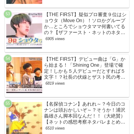
【THE FIRST】疑似プロ審査９位はシ
ョウタ（Move On）！ソロかグループ
か…ところでショウタママ何書いてる
の？【ザファースト・ネットのネタバ
レ感想考察まとめ・スッキリ・
6905 views
BE:FIRST・ビーファースト】
【THE FIRST】デビュー曲は「G」か
ら始まる！「Shining One」登場で確
定！しかも５人デビューだとすれば５
文字！？社長の伏線とザスト民の考察
すげーよ…鳥肌立ったわ…【シャイニ
6819 views
ングワン・スッキリ・ネットの感想ネ
タバレ考察まとめ・ザファースト・
BMSG・BE:FIRST・ビーファース
【名探偵コナン】あれれ～？今日のコ
ト】
ナンは頭おかしいぞ～？そうか！浦沢
義雄さん脚本回なんだ！！（大絶賛）
【ネットの感想考察ネタバレまとめ・
笑顔を消したアイドル】
6510 views