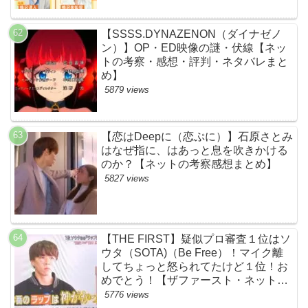
【SSSS.DYNAZENON（ダイナゼノ
ン）】OP・ED映像の謎・伏線【ネッ
トの考察・感想・評判・ネタバレまと
め】
5879 views
【恋はDeepに（恋ぷに）】石原さとみ
はなぜ指に、はあっと息を吹きかける
のか？【ネットの考察感想まとめ】
5827 views
【THE FIRST】疑似プロ審査１位はソ
ウタ（SOTA)（Be Free）！マイク離
してちょっと怒られてたけど１位！お
めでとう！【ザファースト・ネットの
ネタバレ感想考察まとめ・スッキリ・
5776 views
BE:FIRST・ビーファースト】