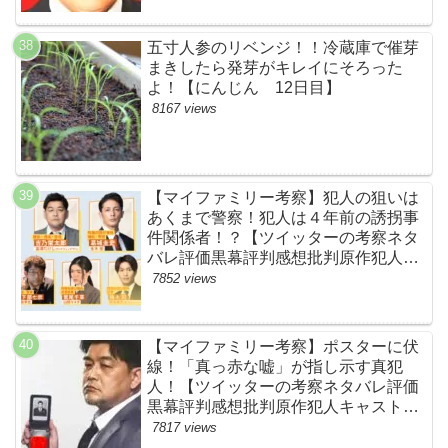
五寸人参のリベンジ！！冷蔵庫で催芽
まきしたら発芽がキレイにそろった
よ！【にんじん 12日目】
8167 views
【マイファミリー考察】犯人の狙いは
あくまで警察！犯人は４年前の誘拐事
件関係者！？【ツイッターの考察ネタ
バレ評価黒幕評判感想批判原作犯人キ
ャスト脚本あらすじ伏線まとめ】
7852 views
【マイファミリー考察】ポスターに伏
線！「真っ赤な嘘」が指し示す真犯
人！【ツイッターの考察ネタバレ評価
黒幕評判感想批判原作犯人キャスト脚
本あらすじ伏線まとめ・吉乃栄太郎】
7817 views