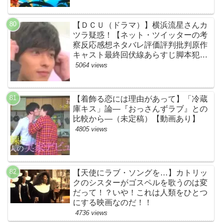
場！【ネットTwitterの考察・評判・評
価・感想・ネタバレまとめ】
【ＤＣＵ（ドラマ）】横浜流星さんカ
ツラ疑惑！【ネット・ツイッターの考
察反応感想ネタバレ評価評判批判原作
キャスト最終回伏線あらすじ脚本犯人
黒幕まとめ・着飾る恋には理由があっ
5064 views
て・ウィッグ】
【着飾る恋には理由があって】「冷蔵
庫キス」論―『おっさんずラブ』との
比較から―（未定稿）【動画あり】
4805 views
【天使にラブ・ソングを…】カトリッ
クのシスターがゴスペルを歌うのは変
だって！？いや！これは人類をひとつ
にする映画なのだ！！
4736 views