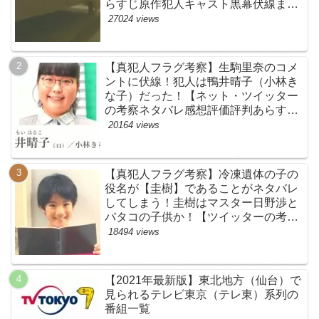
らすじ原作犯人キャスト黒幕伏線まと
め】
27024 views
【真犯人フラグ考察】生駒里奈のコメ
ントに伏線！犯人は鴨井晴子（小林き
な子）だった！【ネット・ツイッター
の考察ネタバレ感想評価評判あらすじ
原作犯人キャスト黒幕伏線まとめ・鴨
20164 views
居晴子】
【真犯人フラグ考察】冷凍遺体の子の
役名が【圭樹】であることがネタバレ
してしまう！圭樹はマスター日野渉と
バタコの子供か！【ツイッターの考察
ネタバレ感想評価評判あらすじ原作犯
18494 views
人キャスト黒幕伏線まとめ】
【2021年最新版】東北地方（仙台）で
見られるテレビ東京（テレ東）系列の
番組一覧