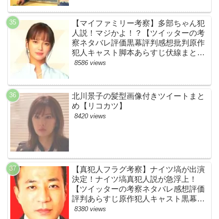
【マイファミリー考察】多部ちゃん犯
人説！マジかよ！？【ツイッターの考
察ネタバレ評価黒幕評判感想批判原作
犯人キャスト脚本あらすじ伏線まと
め・多部未華子】
8586 views
北川景子の髪型画像付きツイートまと
め【リコカツ】
8420 views
【真犯人フラグ考察】ナイツ塙が出演
決定！ナイツ塙真犯人説が急浮上！
【ツイッターの考察ネタバレ感想評価
評判あらすじ原作犯人キャスト黒幕伏
線まとめ】
8380 views