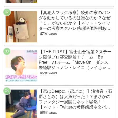
【真犯人フラグ考察】凌介の家のパン
ダを動かしているのは誰なのか？なぜ
「１」がないのか？【ネット・ツイッ
ターの考察ネタバレ感想評価評判あら
すじ原作犯人キャスト黒幕伏線まと
8704 views
め】
【THE FIRST】富士山合宿第２ステー
ジ疑似プロ審査開始！チーム「Be
Free」v.s.チーム「Move On」ダンス
未経験ジュノン・レイコ（レイちゃ
ん）頑張れ！ルイルイかわいすぎる
8684 views
ww【ネットのネタバレ感想考察まと
め・ザファースト・スッキリ・
BE:FIRST・ビーファースト】
【恋はDeepに（恋ぷに）】渚海音（石
原さとみ）は人魚だった！？まさかの
ファンタジー展開にネット騒然！！
【ネット・Twitterの考察感想ネタバレ
評価評判あらすじまとめ】
8658 views