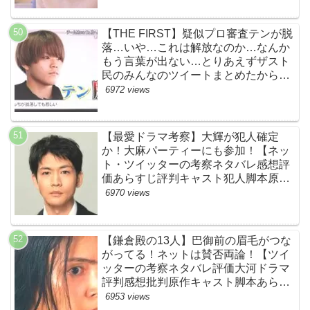
【THE FIRST】疑似プロ審査テンが脱
落…いや…これは解放なのか…なんか
もう言葉が出ない…とりあえずザスト
民のみんなのツイートまとめたから見
て…【ザファースト・ネットのネタバ
6972 views
レ感想考察まとめ・スッキリ・
BE:FIRST・ビーファースト】
【最愛ドラマ考察】大輝が犯人確定
か！大麻パーティーにも参加！【ネッ
ト・ツイッターの考察ネタバレ感想評
価あらすじ評判キャスト犯人脚本原作
黒幕伏線まとめ・大ちゃん・梨央・加
6970 views
瀬さん・優・桑子・左利き・南京錠・
軍手】
【鎌倉殿の13人】巴御前の眉毛がつな
がってる！ネットは賛否両論！【ツイ
ッターの考察ネタバレ評価大河ドラマ
評判感想批判原作キャスト脚本あらす
じ伏線まとめ犯人黒幕・秋元才加】
6953 views