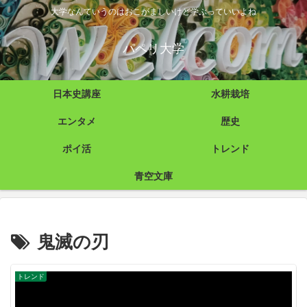
大学なんていうのはおこがましいけど学ぶっていいよね
パペリ大学
日本史講座
水耕栽培
エンタメ
歴史
ポイ活
トレンド
青空文庫
鬼滅の刃
トレンド