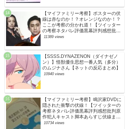
JUNON・RYOKI】
【マイファミリー考察】ポスターの伏
線は赤なのか！？オレンジなのか！？
ここが考察の分かれ道！【ツイッター
の考察ネタバレ評価黒幕評判感想批判
原作犯人キャスト脚本あらすじ伏線ま
11389 views
とめ】
【SSSS.DYNAZENON（ダイナゼノ
ン）】怪獣優生思想一番人気（多分）
のムジナさん【ネットの反応まとめ】
10940 views
【マイファミリー考察】鳴沢家DVDに
隠された衝撃の伏線！【ツイッターの
考察ネタバレ評価黒幕評判感想批判原
作犯人キャスト脚本あらすじ伏線まと
め】
10734 views