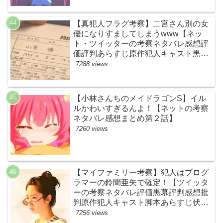
め・第11話・ゾンサガ】
【真犯人フラグ考察】二宮さん別の女
優になりすましてしまうwww【ネッ
ト・ツイッターの考察ネタバレ感想評
価評判あらすじ原作犯人キャスト黒幕
伏線まとめ・山里亮太・蒼井優】
7288 views
【小林さんちのメイドラゴンS】イル
ルかわいすぎるんよ！【ネットの考察
ネタバレ感想まとめ第２話】
7260 views
【マイファミリー考察】犯人はプログ
ラマーの鈴間亜矢で確定！【ツイッタ
ーの考察ネタバレ評価黒幕評判感想批
判原作犯人キャスト脚本あらすじ伏線
まとめ・藤間爽子】
7256 views