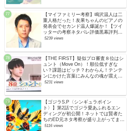
【マイファミリー考察】鳴沢温人は二
重人格だった！友果ちゃんのピアノの
発表会でセカンド温人爆誕か！【ツイ
ッターの考察ネタバレ評価黒幕評判感
想批判原作犯人キャスト脚本あらすじ
5239 views
伏線まとめ】
【THE FIRST】疑似プロ審査８位はシ
ュント（Move On）！順位低すぎな
い？課題はピッチ？わからん！テンテ
ンにかけた言葉にみんなの魂が震えて
ます…【ザファースト・ネットのネタ
5231 views
バレ感想考察まとめ・スッキリ・
BE:FIRST・ビーファースト】
【ゴジラS.P〈シンギュラポイン
ト〉】第2話でゴジラ愛あふれるエン
ディングが初公開！ネットでは賢者た
ちのED元ネタ考察が盛り上がってま
す！モスラやメカゴジラ（機龍）も登
5116 views