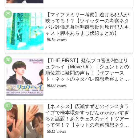
【マイファミリー考察】逃げる犯人が
映ってる！？【ツイッターの考察ネタ
バレ評価黒幕評判感想批判原作犯人キ
ャスト脚本あらすじ伏線まとめ】
9015 views
【THE FIRST】疑似プロ審査2位はリ
ュウヘイ（Move On）！シュントとの
順位差に疑問の声も！【ザファース
ト・ネットのネタバレ感想考察まと
め・スッキリ・BE:FIRST・ビーファ
9000 views
ースト】
【ネメシス】広瀬すずとのインスタラ
イブで橋本環奈すっぴんがかわいすぎ
ると話題！あとチェスのナイトツアー
って何！？【ネットの考察感想ネタバ
レまとめ【第９話】
8911 views