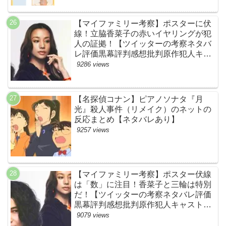
【マイファミリー考察】ポスターに伏
線！立脇香菜子の赤いイヤリングが犯
人の証拠！【ツイッターの考察ネタバ
レ評価黒幕評判感想批判原作犯人キャ
スト脚本あらすじ伏線まとめ・高橋メ
9286 views
アリージュン】
【名探偵コナン】ピアノソナタ『月
光』殺人事件（リメイク）のネットの
反応まとめ【ネタバレあり】
9257 views
【マイファミリー考察】ポスター伏線
は「数」に注目！香菜子と三輪は特別
だ！【ツイッターの考察ネタバレ評価
黒幕評判感想批判原作犯人キャスト脚
本あらすじ伏線まとめ】
9079 views