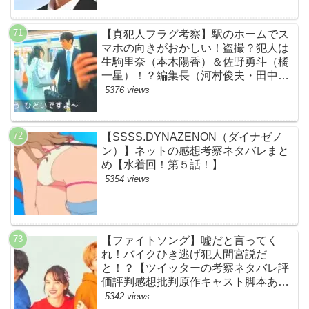
【真犯人フラグ考察】駅のホームでス
マホの向きがおかしい！盗撮？犯人は
生駒里奈（本木陽香）＆佐野勇斗（橘
一星）！？編集長（河村俊夫・田中哲
司説も？【ネット・ツイッターの考察
5376 views
ネタバレ感想評価評判あらすじ原作犯
人キャスト黒幕伏線まとめ】
【SSSS.DYNAZENON（ダイナゼノ
ン）】ネットの感想考察ネタバレまと
め【水着回！第５話！】
5354 views
【ファイトソング】嘘だと言ってく
れ！バイクひき逃げ犯人間宮説だ
と！？【ツイッターの考察ネタバレ評
価評判感想批判原作キャスト脚本あら
すじ伏線まとめ犯人黒幕・ドラマ・交
5342 views