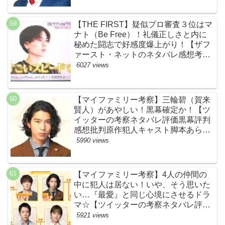
【THE FIRST】疑似プロ審査３位はマ
ナト（Be Free）！礼儀正しさと内に
秘めた闘志で好感度爆上がり！【ザフ
ァースト・ネットのネタバレ感想考察
まとめ・スッキリ・BE:FIRST・ビー
6027 views
ファースト】
【マイファミリー考察】三輪碧（賀来
賢人）があやしい！黒幕確定か！【ツ
イッターの考察ネタバレ評価黒幕評判
感想批判原作犯人キャスト脚本あらす
じ伏線まとめ】
5990 views
【マイファミリー考察】4人の仲間の
中に犯人は居ない！いや、そう思いた
い…『最愛』と同じ心境にさせるドラ
マ☆【ツイッターの考察ネタバレ評価
黒幕評判感想批判原作犯人キャスト脚
5921 views
本あらすじ伏線まとめ】