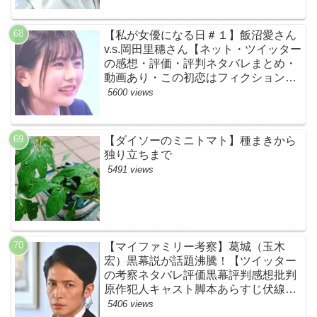
【私が女優になる日＃１】飯沼愛さん
v.s.岡田里穗さん【ネット・ツイッター
の感想・評価・評判ネタバレまとめ・
動画あり・この初恋はフィクションで
す・初恋Ｆ】
5600 views
【ダイソーのミニトマト】種まきから
独り立ちまで
5491 views
【マイファミリー考察】葛城（玉木
宏）黒幕説が話題沸騰！【ツイッター
の考察ネタバレ評価黒幕評判感想批判
原作犯人キャスト脚本あらすじ伏線ま
とめ】
5406 views