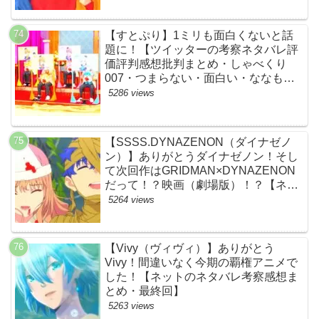
通事故・間宮祥太朗・清原果耶・菊池
風磨】
【すとぷり】1ミリも面白くないと話
題に！【ツイッターの考察ネタバレ評
価評判感想批判まとめ・しゃべくり
007・つまらない・面白い・ななも
り。・ジェル・さとみ・ころん・るぅ
5286 views
と・莉犬・すとろべりーぷりんす・ツ
イキャス】
【SSSS.DYNAZENON（ダイナゼノ
ン）】ありがとうダイナゼノン！そし
て次回作はGRIDMAN×DYNAZENON
だって！？映画（劇場版）！？【ネッ
トの考察ネタバレ感想まとめ・最終
5264 views
回】
【Vivy（ヴィヴィ）】ありがとう
Vivy！間違いなく今期の覇権アニメで
した！【ネットのネタバレ考察感想ま
とめ・最終回】
5263 views