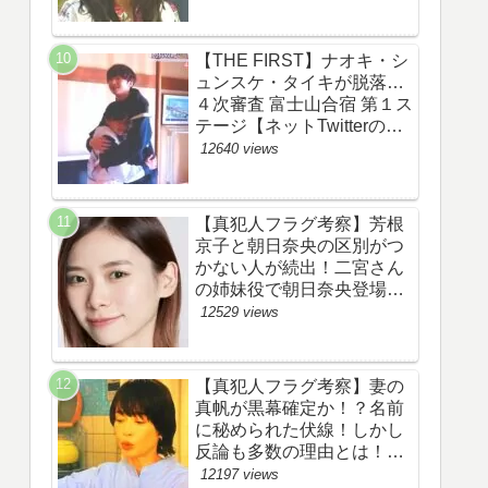
あらすじ伏線まとめ】
【THE FIRST】ナオキ・シ
ュンスケ・タイキが脱落…
４次審査 富士山合宿 第１ス
テージ【ネットTwitterのネ
タバレ感想考察評価評判ま
12640 views
とめ・ザファースト・スッ
キリ・BE:FIRST・ビーフ
ァースト】
【真犯人フラグ考察】芳根
京子と朝日奈央の区別がつ
かない人が続出！二宮さん
の姉妹役で朝日奈央登場
か！【ネット・ツイッター
12529 views
の考察ネタバレ感想評価評
判あらすじ原作犯人キャス
ト黒幕伏線まとめ】
【真犯人フラグ考察】妻の
真帆が黒幕確定か！？名前
に秘められた伏線！しかし
反論も多数の理由とは！
【ネット・ツイッターの考
12197 views