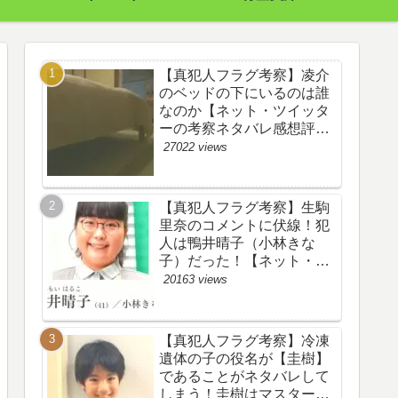
【真犯人フラグ考察】凌介
のベッドの下にいるのは誰
なのか【ネット・ツイッタ
ーの考察ネタバレ感想評価
評判あらすじ原作犯人キャ
27022 views
スト黒幕伏線まとめ】
【真犯人フラグ考察】生駒
里奈のコメントに伏線！犯
人は鴨井晴子（小林きな
子）だった！【ネット・ツ
イッターの考察ネタバレ感
20163 views
想評価評判あらすじ原作犯
人キャスト黒幕伏線まと
め・鴨居晴子】
【真犯人フラグ考察】冷凍
遺体の子の役名が【圭樹】
であることがネタバレして
しまう！圭樹はマスター日