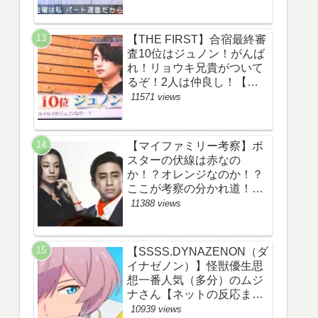
察ネタバレ感想評価評判あ
らすじ原作犯人キャスト黒
幕伏線まとめ】
【THE FIRST】合宿最終審
査10位はジュノン！がんば
れ！リョウキ兄貴がついて
るぞ！2人は仲良し！【ザ
ファースト・ネット・ツイ
11571 views
ッターのネタバレ考察まと
め感想評価評判・スッキ
リ・BE:FIRST・ビーファ
【マイファミリー考察】ポ
ースト・JUNON・
スターの伏線は赤なの
RYOKI】
か！？オレンジなのか！？
ここが考察の分かれ道！
【ツイッターの考察ネタバ
11388 views
レ評価黒幕評判感想批判原
作犯人キャスト脚本あらす
じ伏線まとめ】
【SSSS.DYNAZENON（ダ
イナゼノン）】怪獣優生思
想一番人気（多分）のムジ
ナさん【ネットの反応まと
め】
10939 views