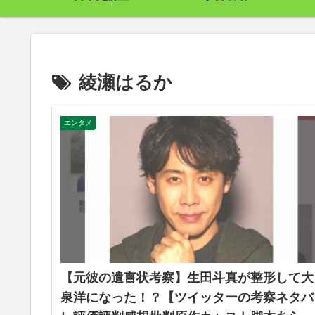
綾瀬はるか
エンタメ
【元彼の遺言状考察】生田斗真が整形して大
泉洋になった！？【ツイッターの考察ネタバ