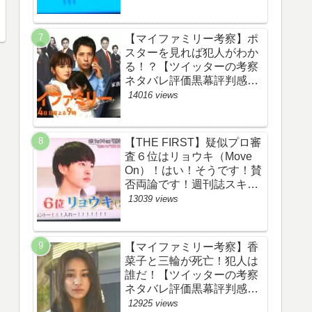
評価評判あらすじ原作犯人
キャスト黒幕伏線まとめ】
【マイファミリー考察】ポ
スターを見れば犯人がわか
る！？【ツイッターの考察
ネタバレ評価黒幕評判感想
批判原作犯人キャスト脚本
14016 views
あらすじ伏線まとめ】
【THE FIRST】疑似プロ審
査６位はリョウキ（Move
On）！はい！そうです！賛
否両論です！週刊誌スキャ
ンダルの件も尾を引いてま
13039 views
す！【ザファースト・ネッ
トのネタバレ感想考察まと
め・スッキリ・
【マイファミリー考察】香
BE:FIRST・ビーファース
菜子と三輪が死亡！犯人は
ト】
誰だ！【ツイッターの考察
ネタバレ評価黒幕評判感想
批判原作犯人キャスト脚本
12925 views