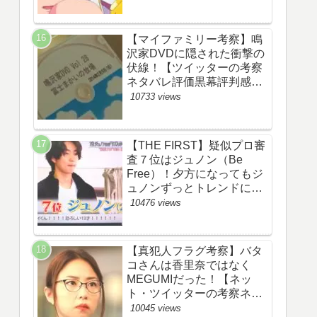
【マイファミリー考察】鳴
沢家DVDに隠された衝撃の
伏線！【ツイッターの考察
ネタバレ評価黒幕評判感想
批判原作犯人キャスト脚本
10733 views
あらすじ伏線まとめ】
【THE FIRST】疑似プロ審
査７位はジュノン（Be
Free）！夕方になってもジ
ュノンずっとトレンドにい
るww【ザファースト・ネッ
10476 views
トのネタバレ感想考察まと
め・スッキリ・
BE:FIRST・ビーファース
【真犯人フラグ考察】バタ
ト】
コさんは香里奈ではなく
MEGUMIだった！【ネッ
ト・ツイッターの考察ネタ
バレ感想評価評判あらすじ
10045 views