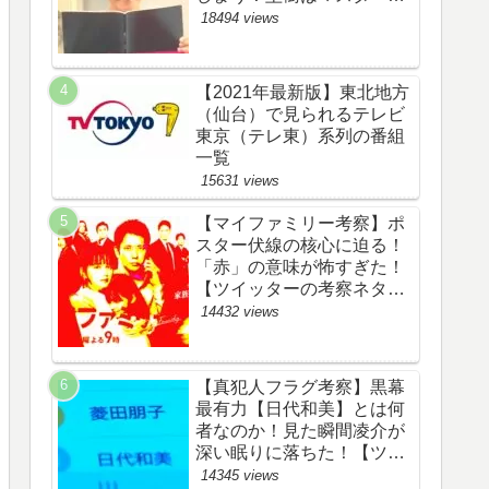
野渉とバタコの子供か！
18494 views
【ツイッターの考察ネタバ
レ感想評価評判あらすじ原
作犯人キャスト黒幕伏線ま
【2021年最新版】東北地方
とめ】
（仙台）で見られるテレビ
東京（テレ東）系列の番組
一覧
15631 views
【マイファミリー考察】ポ
スター伏線の核心に迫る！
「赤」の意味が怖すぎた！
【ツイッターの考察ネタバ
レ評価黒幕評判感想批判原
14432 views
作犯人キャスト脚本あらす
じ伏線まとめ】
【真犯人フラグ考察】黒幕
最有力【日代和美】とは何
者なのか！見た瞬間凌介が
深い眠りに落ちた！【ツイ
ッターの考察ネタバレ感想
14345 views