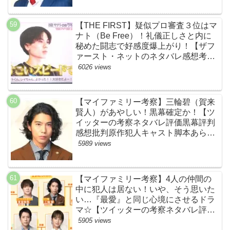
【THE FIRST】疑似プロ審査３位はマ
ナト（Be Free）！礼儀正しさと内に
秘めた闘志で好感度爆上がり！【ザフ
ァースト・ネットのネタバレ感想考察
まとめ・スッキリ・BE:FIRST・ビー
6026 views
ファースト】
【マイファミリー考察】三輪碧（賀来
賢人）があやしい！黒幕確定か！【ツ
イッターの考察ネタバレ評価黒幕評判
感想批判原作犯人キャスト脚本あらす
じ伏線まとめ】
5989 views
【マイファミリー考察】4人の仲間の
中に犯人は居ない！いや、そう思いた
い…『最愛』と同じ心境にさせるドラ
マ☆【ツイッターの考察ネタバレ評価
黒幕評判感想批判原作犯人キャスト脚
5905 views