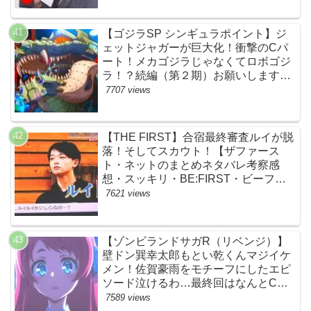
【ゴジラSP シンギュラポイント】ジ
ェットジャガーが巨大化！衝撃のCパ
ート！メカゴジラじゃなくてロボゴジ
ラ！？続編（第２期）お願いします！
【ネットの考察ネタバレ感想まとめ・
7707 views
最終回】
【THE FIRST】合宿最終審査ルイが脱
落！そしてスカウト！【ザファース
ト・ネットのまとめネタバレ考察感
想・スッキリ・BE:FIRST・ビーファ
ースト】
7621 views
【ゾンビランドサガR（リベンジ）】
壁ドン巽幸太郎もとい乾くんマジイケ
メン！佐賀豪雨をモチーフにしたエピ
ソード泣けるわ…最終回はなんとCM
なし27分ノンストップ放送！すごすぎ
7589 views
る！【ネットの感想ネタバレ考察まと