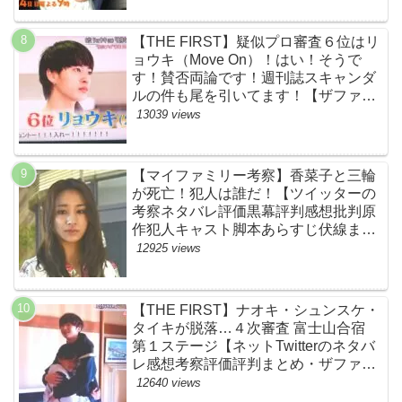
【THE FIRST】疑似プロ審査６位はリ
ョウキ（Move On）！はい！そうで
す！賛否両論です！週刊誌スキャンダ
ルの件も尾を引いてます！【ザファー
スト・ネットのネタバレ感想考察まと
13039 views
め・スッキリ・BE:FIRST・ビーファ
ースト】
【マイファミリー考察】香菜子と三輪
が死亡！犯人は誰だ！【ツイッターの
考察ネタバレ評価黒幕評判感想批判原
作犯人キャスト脚本あらすじ伏線まと
め】
12925 views
【THE FIRST】ナオキ・シュンスケ・
タイキが脱落…４次審査 富士山合宿
第１ステージ【ネットTwitterのネタバ
レ感想考察評価評判まとめ・ザファー
スト・スッキリ・BE:FIRST・ビーフ
12640 views
ァースト】