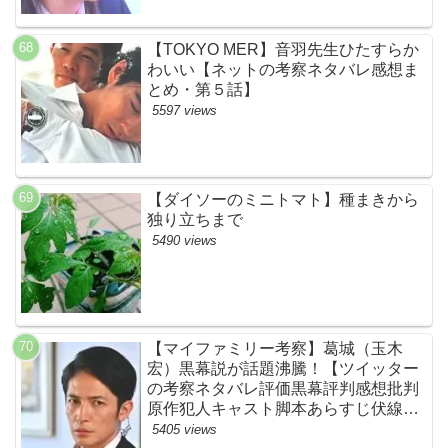
【TOKYO MER】音羽先生ひたすらか
わいい【ネットの考察ネタバレ感想ま
とめ・第５話】
5597 views
【ダイソーのミニトマト】種まきから
独り立ちまで
5490 views
【マイファミリー考察】葛城（玉木
宏）黒幕説が話題沸騰！【ツイッター
の考察ネタバレ評価黒幕評判感想批判
原作犯人キャスト脚本あらすじ伏線ま
とめ】
5405 views