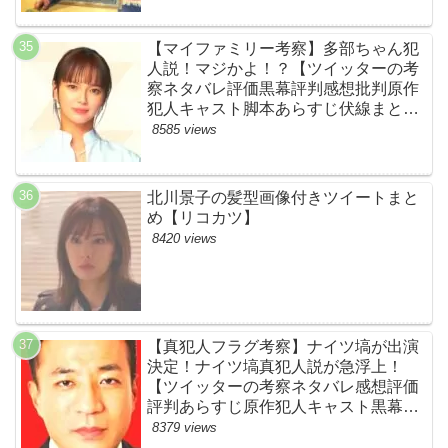
【マイファミリー考察】多部ちゃん犯
人説！マジかよ！？【ツイッターの考
察ネタバレ評価黒幕評判感想批判原作
犯人キャスト脚本あらすじ伏線まと
め・多部未華子】
8585 views
北川景子の髪型画像付きツイートまと
め【リコカツ】
8420 views
【真犯人フラグ考察】ナイツ塙が出演
決定！ナイツ塙真犯人説が急浮上！
【ツイッターの考察ネタバレ感想評価
評判あらすじ原作犯人キャスト黒幕伏
線まとめ】
8379 views