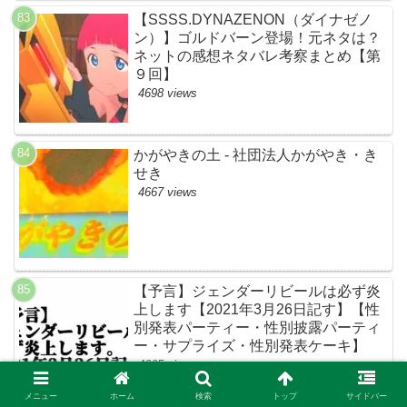
【SSSS.DYNAZENON（ダイナゼノ
ン）】ゴルドバーン登場！元ネタは？
ネットの感想ネタバレ考察まとめ【第
９回】
4698 views
かがやきの土 - 社団法人かがやき・き
せき
4667 views
【予言】ジェンダーリビールは必ず炎
上します【2021年3月26日記す】【性
別発表パーティー・性別披露パーティ
ー・サプライズ・性別発表ケーキ】
4665 views
メニュー
ホーム
検索
トップ
サイドバー