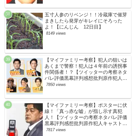
五寸人参のリベンジ！！冷蔵庫で催芽
まきしたら発芽がキレイにそろった
よ！【にんじん 12日目】
8149 views
【マイファミリー考察】犯人の狙いは
あくまで警察！犯人は４年前の誘拐事
件関係者！？【ツイッターの考察ネタ
バレ評価黒幕評判感想批判原作犯人キ
ャスト脚本あらすじ伏線まとめ】
7850 views
【マイファミリー考察】ポスターに伏
線！「真っ赤な嘘」が指し示す真犯
人！【ツイッターの考察ネタバレ評価
黒幕評判感想批判原作犯人キャスト脚
本あらすじ伏線まとめ・吉乃栄太郎】
7817 views