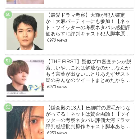
【最愛ドラマ考察】大輝が犯人確定
か！大麻パーティーにも参加！【ネッ
ト・ツイッターの考察ネタバレ感想評
価あらすじ評判キャスト犯人脚本原作
黒幕伏線まとめ・大ちゃん・梨央・加
6970 views
瀬さん・優・桑子・左利き・南京錠・
軍手】
【THE FIRST】疑似プロ審査テンが脱
落…いや…これは解放なのか…なんか
もう言葉が出ない…とりあえずザスト
民のみんなのツイートまとめたから見
て…【ザファースト・ネットのネタバ
6970 views
レ感想考察まとめ・スッキリ・
BE:FIRST・ビーファースト】
【鎌倉殿の13人】巴御前の眉毛がつな
がってる！ネットは賛否両論！【ツイ
ッターの考察ネタバレ評価大河ドラマ
評判感想批判原作キャスト脚本あらす
じ伏線まとめ犯人黒幕・秋元才加】
6950 views