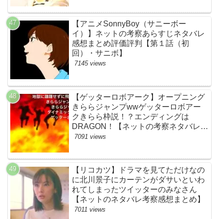
【アニメSonnyBoy（サニーボー
イ）】ネットの考察あらすじネタバレ
感想まとめ評価評判【第１話（初
回）・サニボ】
7145 views
【ゲッターロボアーク】オープニング
きららジャンプwwゲッターロボアー
クきらら枠説！？エンディングは
DRAGON！【ネットの考察ネタバレ感
想まとめ・第１話】
7091 views
【リコカツ】ドラマを見てただけなの
に北川景子にカーテンがダサいといわ
れてしまったツイッターのみなさん
【ネットのネタバレ考察感想まとめ】
7011 views