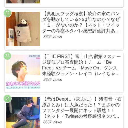
【真犯人フラグ考察】凌介の家のパン
ダを動かしているのは誰なのか？なぜ
「１」がないのか？【ネット・ツイッ
ターの考察ネタバレ感想評価評判あら
すじ原作犯人キャスト黒幕伏線まと
8702 views
め】
【THE FIRST】富士山合宿第２ステー
ジ疑似プロ審査開始！チーム「Be
Free」v.s.チーム「Move On」ダンス
未経験ジュノン・レイコ（レイちゃ
ん）頑張れ！ルイルイかわいすぎる
8684 views
ww【ネットのネタバレ感想考察まと
め・ザファースト・スッキリ・
BE:FIRST・ビーファースト】
【恋はDeepに（恋ぷに）】渚海音（石
原さとみ）は人魚だった！？まさかの
ファンタジー展開にネット騒然！！
【ネット・Twitterの考察感想ネタバレ
評価評判あらすじまとめ】
8657 views