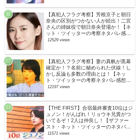
【真犯人フラグ考察】芳根京子と朝日
奈央の区別がつかない人が続出！二宮
さんの姉妹役で朝日奈央登場か！【ネ
ット・ツイッターの考察ネタバレ感想
評価評判あらすじ原作犯人キャスト黒
12529 views
幕伏線まとめ】
【真犯人フラグ考察】妻の真帆が黒幕
確定か！？名前に秘められた伏線！し
かし反論も多数の理由とは！【ネッ
ト・ツイッターの考察ネタバレ感想評
価評判あらすじ原作犯人キャスト黒幕
12197 views
伏線まとめ】
【THE FIRST】合宿最終審査10位はジ
ュノン！がんばれ！リョウキ兄貴がつ
いてるぞ！2人は仲良し！【ザファー
スト・ネット・ツイッターのネタバレ
考察まとめ感想評価評判・スッキリ・
11571 views
BE:FIRST・ビーファースト・