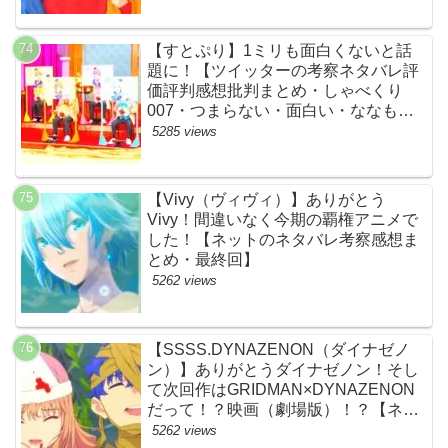
通事故・間宮祥太朗・清原果耶・菊池
風磨】
【すとぷり】1ミリも面白くないと話
題に！【ツイッターの考察ネタバレ評
価評判感想批判まとめ・しゃべくり
007・つまらない・面白い・ななも
り。・ジェル・さとみ・ころん・るぅ
5285 views
と・莉犬・すとろべりーぷりんす・ツ
イキャス】
【Vivy（ヴィヴィ）】ありがとう
Vivy！間違いなく今期の覇権アニメで
した！【ネットのネタバレ考察感想ま
とめ・最終回】
5262 views
【SSSS.DYNAZENON（ダイナゼノ
ン）】ありがとうダイナゼノン！そし
て次回作はGRIDMAN×DYNAZENON
だって！？映画（劇場版）！？【ネッ
トの考察ネタバレ感想まとめ・最終
5262 views