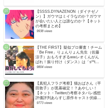
【SSSS.DYNAZENON（ダイナゼノ
ン）】ガウマはミイラなのか？ガウマ
が会いたい人とは誰なのか？【ネット
の考察まとめ】
9938 views
【THE FIRST】疑似プロ審査！チーム
「Be Free」りょんりょん先生（佐藤
涼子）おもろすぎるwwレオくんがん
ばれ！振り付け（ダンス）は「s**t
kingz」のOguri・Kazuki！豪華！【ネ
9804 views
ットのネタバレ感想考察評判評価まと
め・ザファースト・スッキリ・
BE:FIRST・ビーファースト】
【真犯人フラグ考察】猫おばさん（平
田敦子）が黒幕確定！？あやしい！
【ネット・Twitterの考察ネタバレ感想
評価評判あらすじ原作キャスト伏線ま
とめ】
9773 views