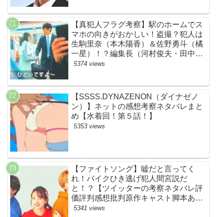
【真犯人フラグ考察】駅のホームでス
マホの向きがおかしい！盗撮？犯人は
生駒里奈（本木陽香）＆佐野勇斗（橘
一星）！？編集長（河村俊夫・田中哲
司説も？【ネット・ツイッターの考察
5374 views
ネタバレ感想評価評判あらすじ原作犯
人キャスト黒幕伏線まとめ】
【SSSS.DYNAZENON（ダイナゼノ
ン）】ネットの感想考察ネタバレまと
め【水着回！第５話！】
5353 views
【ファイトソング】嘘だと言ってく
れ！バイクひき逃げ犯人間宮説だ
と！？【ツイッターの考察ネタバレ評
価評判感想批判原作キャスト脚本あら
すじ伏線まとめ犯人黒幕・ドラマ・交
5341 views