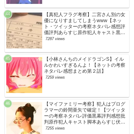
め・第11話・ゾンサガ】
【真犯人フラグ考察】二宮さん別の女
優になりすましてしまうwww【ネッ
ト・ツイッターの考察ネタバレ感想評
価評判あらすじ原作犯人キャスト黒幕
伏線まとめ・山里亮太・蒼井優】
7287 views
【小林さんちのメイドラゴンS】イル
ルかわいすぎるんよ！【ネットの考察
ネタバレ感想まとめ第２話】
7259 views
【マイファミリー考察】犯人はプログ
ラマーの鈴間亜矢で確定！【ツイッタ
ーの考察ネタバレ評価黒幕評判感想批
判原作犯人キャスト脚本あらすじ伏線
まとめ・藤間爽子】
7255 views