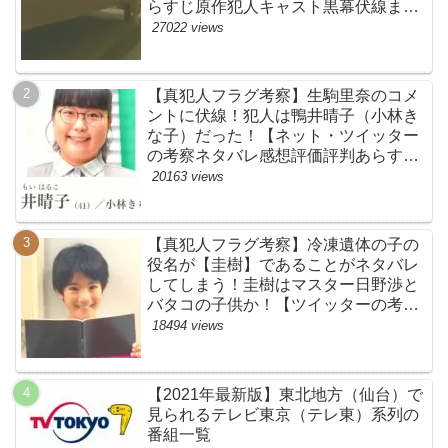
らすじ原作犯人キャスト黒幕伏線まと
め】
27022 views
【真犯人フラグ考察】生駒里奈のコメ
ントに伏線！犯人は鴨井晴子（小林き
な子）だった！【ネット・ツイッター
の考察ネタバレ感想評価評判あらすじ
原作犯人キャスト黒幕伏線まとめ・鴨
20163 views
居晴子】
【真犯人フラグ考察】冷凍遺体の子の
役名が【圭樹】であることがネタバレ
してしまう！圭樹はマスター日野渉と
バタコの子供か！【ツイッターの考察
ネタバレ感想評価評判あらすじ原作犯
18494 views
人キャスト黒幕伏線まとめ】
【2021年最新版】東北地方（仙台）で
見られるテレビ東京（テレ東）系列の
番組一覧