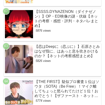
本あらすじ伏線まとめ】
【SSSS.DYNAZENON（ダイナゼノ
ン）】OP・ED映像の謎・伏線【ネッ
トの考察・感想・評判・ネタバレまと
め】
5876 views
【恋はDeepに（恋ぷに）】石原さとみ
はなぜ指に、はあっと息を吹きかける
のか？【ネットの考察感想まとめ】
5826 views
【THE FIRST】疑似プロ審査１位はソ
ウタ（SOTA)（Be Free）！マイク離
してちょっと怒られてたけど１位！お
めでとう！【ザファースト・ネットの
ネタバレ感想考察まとめ・スッキリ・
5774 views