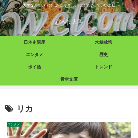
大学なんていうのはおこがましいけど学ぶっていいよね
パペリ大学
日本史講座
水耕栽培
エンタメ
歴史
ポイ活
トレンド
青空文庫
リカ
エンタメ