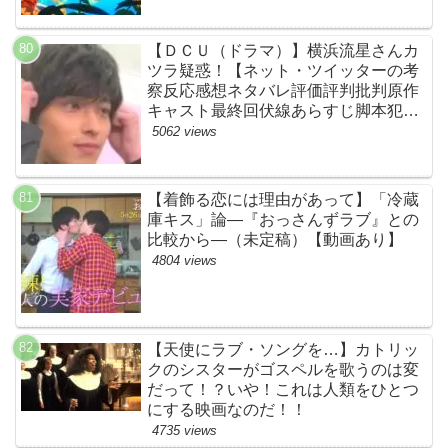
場！【ネットTwitterの考察・評判・評
価・感想・ネタバレまとめ】
【ＤＣＵ（ドラマ）】横浜流星さんカ
ツラ疑惑！【ネット・ツイッターの考
察反応感想ネタバレ評価評判批判原作
キャスト最終回伏線あらすじ脚本犯人
黒幕まとめ・着飾る恋には理由があっ
5062 views
て・ウィッグ】
【着飾る恋には理由があって】「冷蔵
庫キス」論―『おっさんずラブ』との
比較から―（未定稿）【動画あり】
4804 views
【天使にラブ・ソングを…】カトリッ
クのシスターがゴスペルを歌うのは変
だって！？いや！これは人類をひとつ
にする映画なのだ！！
4735 views