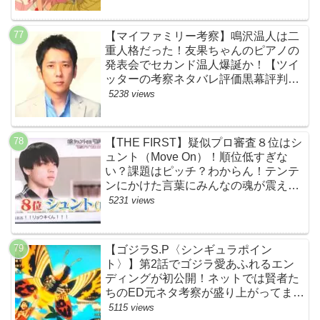
回】
【マイファミリー考察】鳴沢温人は二
重人格だった！友果ちゃんのピアノの
発表会でセカンド温人爆誕か！【ツイ
ッターの考察ネタバレ評価黒幕評判感
想批判原作犯人キャスト脚本あらすじ
5238 views
伏線まとめ】
【THE FIRST】疑似プロ審査８位はシ
ュント（Move On）！順位低すぎな
い？課題はピッチ？わからん！テンテ
ンにかけた言葉にみんなの魂が震えて
ます…【ザファースト・ネットのネタ
5231 views
バレ感想考察まとめ・スッキリ・
BE:FIRST・ビーファースト】
【ゴジラS.P〈シンギュラポイン
ト〉】第2話でゴジラ愛あふれるエン
ディングが初公開！ネットでは賢者た
ちのED元ネタ考察が盛り上がってま
す！モスラやメカゴジラ（機龍）も登
5115 views