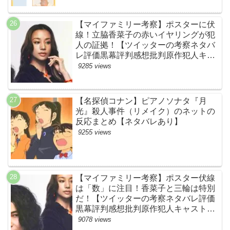
【マイファミリー考察】ポスターに伏
線！立脇香菜子の赤いイヤリングが犯
人の証拠！【ツイッターの考察ネタバ
レ評価黒幕評判感想批判原作犯人キャ
スト脚本あらすじ伏線まとめ・高橋メ
9285 views
アリージュン】
【名探偵コナン】ピアノソナタ『月
光』殺人事件（リメイク）のネットの
反応まとめ【ネタバレあり】
9255 views
【マイファミリー考察】ポスター伏線
は「数」に注目！香菜子と三輪は特別
だ！【ツイッターの考察ネタバレ評価
黒幕評判感想批判原作犯人キャスト脚
本あらすじ伏線まとめ】
9078 views