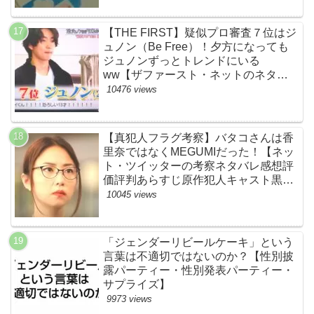
【THE FIRST】疑似プロ審査７位はジ
ュノン（Be Free）！夕方になっても
ジュノンずっとトレンドにいる
ww【ザファースト・ネットのネタバ
レ感想考察まとめ・スッキリ・
10476 views
BE:FIRST・ビーファースト】
【真犯人フラグ考察】バタコさんは香
里奈ではなくMEGUMIだった！【ネッ
ト・ツイッターの考察ネタバレ感想評
価評判あらすじ原作犯人キャスト黒幕
伏線まとめ】
10045 views
「ジェンダーリビールケーキ」という
言葉は不適切ではないのか？【性別披
露パーティー・性別発表パーティー・
サプライズ】
9973 views