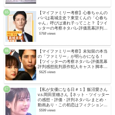
BE:FIRST・ビーファースト】
【マイファミリー考察】心春ちゃんの
パパは葛城圭史？東堂くんの「心春ち
ゃん」呼びは連れ子ってこと？【ツイ
ッターの考察ネタバレ評価黒幕評判感
想批判原作犯人キャスト脚本あらすじ
5768 views
伏線まとめ】
【マイファミリー考察】未知留の本当
の「ファミリー」が明らかになる！
【ツイッターの考察ネタバレ評価黒幕
評判感想批判原作犯人キャスト脚本あ
らすじ伏線まとめ】
5625 views
【私が女優になる日＃１】飯沼愛さん
v.s.岡田里穗さん【ネット・ツイッター
の感想・評価・評判ネタバレまとめ・
動画あり・この初恋はフィクションで
す・初恋Ｆ】
5599 views