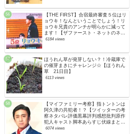
【THE FIRST】合宿最終審査５位はリ
ョウキ！なんということでしょう！リ
ョウキ兄貴のアンチが明らかに減って
ます！【ザファースト・ネットのネタ
バレ考察まとめ感想・スッキリ・
6184 views
BE:FIRST・ビーファースト・
RYOKI】
ほうれん草が発芽しない？！冷蔵庫で
の催芽まきにチャレンジ☆【ほうれん
草 21日目】
6113 views
【マイファミリー考察】指トントンは
阿久津の共犯者！？【ツイッターの考
察ネタバレ評価黒幕評判感想批判原作
犯人キャスト脚本あらすじ伏線まと
め・松本幸四郎】
6074 views