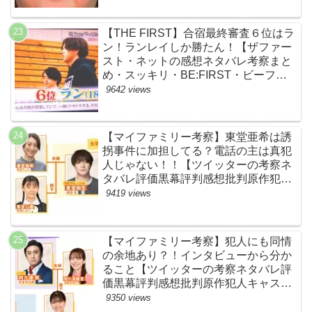
【THE FIRST】合宿最終審査６位はラ
ン！ランレイしか勝たん！【ザファー
スト・ネットの感想ネタバレ考察まと
め・スッキリ・BE:FIRST・ビーファ
ースト】
9642 views
【マイファミリー考察】東堂亜希は誘
拐事件に加担してる？電話の主は真犯
人じゃない！！【ツイッターの考察ネ
タバレ評価黒幕評判感想批判原作犯人
キャスト脚本あらすじ伏線まとめ】
9419 views
【マイファミリー考察】犯人にも同情
の余地あり？！インタビューから分か
ること【ツイッターの考察ネタバレ評
価黒幕評判感想批判原作犯人キャスト
脚本あらすじ伏線まとめ】
9350 views