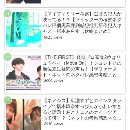
【マイファミリー考察】逃げる犯人が
映ってる！？【ツイッターの考察ネタ
バレ評価黒幕評判感想批判原作犯人キ
ャスト脚本あらすじ伏線まとめ】
9013 views
【THE FIRST】疑似プロ審査2位はリ
ュウヘイ（Move On）！シュントとの
順位差に疑問の声も！【ザファース
ト・ネットのネタバレ感想考察まと
め・スッキリ・BE:FIRST・ビーファ
8999 views
ースト】
【ネメシス】広瀬すずとのインスタラ
イブで橋本環奈すっぴんがかわいすぎ
ると話題！あとチェスのナイトツアー
って何！？【ネットの考察感想ネタバ
レまとめ【第９話】
8910 views