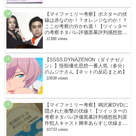
JUNON・RYOKI】
【マイファミリー考察】ポスターの伏
線は赤なのか！？オレンジなのか！？
ここが考察の分かれ道！【ツイッター
の考察ネタバレ評価黒幕評判感想批判
原作犯人キャスト脚本あらすじ伏線ま
11388 views
とめ】
【SSSS.DYNAZENON（ダイナゼノ
ン）】怪獣優生思想一番人気（多分）
のムジナさん【ネットの反応まとめ】
10938 views
【マイファミリー考察】鳴沢家DVDに
隠された衝撃の伏線！【ツイッターの
考察ネタバレ評価黒幕評判感想批判原
作犯人キャスト脚本あらすじ伏線まと
め】
10733 views