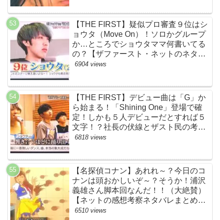
【THE FIRST】疑似プロ審査９位はシ
ョウタ（Move On）！ソロかグループ
か…ところでショウタママ何書いてる
の？【ザファースト・ネットのネタバ
レ感想考察まとめ・スッキリ・
6904 views
BE:FIRST・ビーファースト】
【THE FIRST】デビュー曲は「G」か
ら始まる！「Shining One」登場で確
定！しかも５人デビューだとすれば５
文字！？社長の伏線とザスト民の考察
すげーよ…鳥肌立ったわ…【シャイニ
6818 views
ングワン・スッキリ・ネットの感想ネ
タバレ考察まとめ・ザファースト・
BMSG・BE:FIRST・ビーファース
【名探偵コナン】あれれ～？今日のコ
ト】
ナンは頭おかしいぞ～？そうか！浦沢
義雄さん脚本回なんだ！！（大絶賛）
【ネットの感想考察ネタバレまとめ・
笑顔を消したアイドル】
6510 views