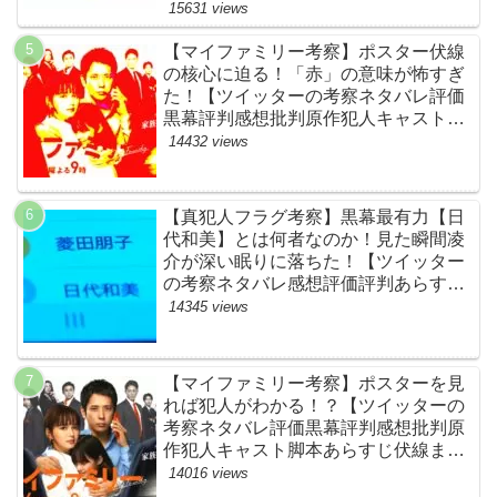
15631 views
【マイファミリー考察】ポスター伏線
の核心に迫る！「赤」の意味が怖すぎ
た！【ツイッターの考察ネタバレ評価
黒幕評判感想批判原作犯人キャスト脚
本あらすじ伏線まとめ】
14432 views
【真犯人フラグ考察】黒幕最有力【日
代和美】とは何者なのか！見た瞬間凌
介が深い眠りに落ちた！【ツイッター
の考察ネタバレ感想評価評判あらすじ
原作犯人キャスト黒幕伏線まとめ】
14345 views
【マイファミリー考察】ポスターを見
れば犯人がわかる！？【ツイッターの
考察ネタバレ評価黒幕評判感想批判原
作犯人キャスト脚本あらすじ伏線まと
め】
14016 views