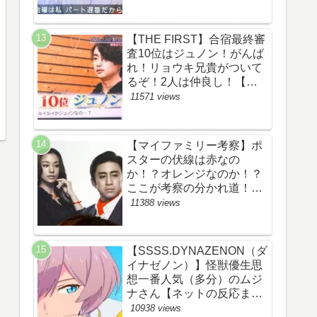
察ネタバレ感想評価評判あ
らすじ原作犯人キャスト黒
幕伏線まとめ】
【THE FIRST】合宿最終審
査10位はジュノン！がんば
れ！リョウキ兄貴がついて
るぞ！2人は仲良し！【ザ
ファースト・ネット・ツイ
11571 views
ッターのネタバレ考察まと
め感想評価評判・スッキ
リ・BE:FIRST・ビーファ
【マイファミリー考察】ポ
ースト・JUNON・
スターの伏線は赤なの
RYOKI】
か！？オレンジなのか！？
ここが考察の分かれ道！
【ツイッターの考察ネタバ
11388 views
レ評価黒幕評判感想批判原
作犯人キャスト脚本あらす
じ伏線まとめ】
【SSSS.DYNAZENON（ダ
イナゼノン）】怪獣優生思
想一番人気（多分）のムジ
ナさん【ネットの反応まと
め】
10938 views