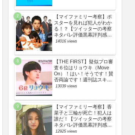
評価評判あらすじ原作犯人
キャスト黒幕伏線まとめ】
【マイファミリー考察】ポ
スターを見れば犯人がわか
る！？【ツイッターの考察
ネタバレ評価黒幕評判感想
批判原作犯人キャスト脚本
14016 views
あらすじ伏線まとめ】
【THE FIRST】疑似プロ審
査６位はリョウキ（Move
On）！はい！そうです！賛
否両論です！週刊誌スキャ
ンダルの件も尾を引いてま
13039 views
す！【ザファースト・ネッ
トのネタバレ感想考察まと
め・スッキリ・
【マイファミリー考察】香
BE:FIRST・ビーファース
菜子と三輪が死亡！犯人は
ト】
誰だ！【ツイッターの考察
ネタバレ評価黒幕評判感想
批判原作犯人キャスト脚本
12925 views