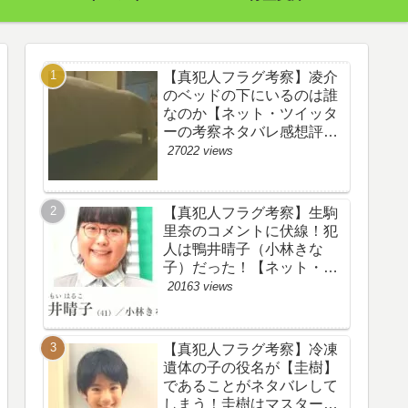
【真犯人フラグ考察】凌介
のベッドの下にいるのは誰
なのか【ネット・ツイッタ
ーの考察ネタバレ感想評価
評判あらすじ原作犯人キャ
27022 views
スト黒幕伏線まとめ】
【真犯人フラグ考察】生駒
里奈のコメントに伏線！犯
人は鴨井晴子（小林きな
子）だった！【ネット・ツ
イッターの考察ネタバレ感
20163 views
想評価評判あらすじ原作犯
人キャスト黒幕伏線まと
め・鴨居晴子】
【真犯人フラグ考察】冷凍
遺体の子の役名が【圭樹】
であることがネタバレして
しまう！圭樹はマスター日