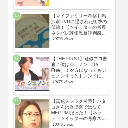
【マイファミリー考察】鳴
沢家DVDに隠された衝撃の
伏線！【ツイッターの考察
ネタバレ評価黒幕評判感想
批判原作犯人キャスト脚本
10733 views
あらすじ伏線まとめ】
【THE FIRST】疑似プロ審
査７位はジュノン（Be
Free）！夕方になってもジ
ュノンずっとトレンドにい
るww【ザファースト・ネッ
10476 views
トのネタバレ感想考察まと
め・スッキリ・
BE:FIRST・ビーファース
【真犯人フラグ考察】バタ
ト】
コさんは香里奈ではなく
MEGUMIだった！【ネッ
ト・ツイッターの考察ネタ
バレ感想評価評判あらすじ
10045 views