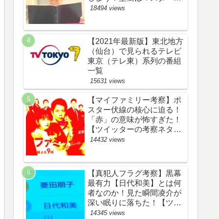
野渉とバタコの子供か！
18494 views
【ツイッターの考察ネタバ
レ感想評価評判あらすじ原
作犯人キャスト黒幕伏線ま
【2021年最新版】東北地方
とめ】
（仙台）で見られるテレビ
東京（テレ東）系列の番組
一覧
15631 views
【マイファミリー考察】ポ
スター伏線の核心に迫る！
「赤」の意味が怖すぎた！
【ツイッターの考察ネタバ
レ評価黒幕評判感想批判原
14432 views
作犯人キャスト脚本あらす
じ伏線まとめ】
【真犯人フラグ考察】黒幕
最有力【日代和美】とは何
者なのか！見た瞬間凌介が
深い眠りに落ちた！【ツイ
ッターの考察ネタバレ感想
14345 views