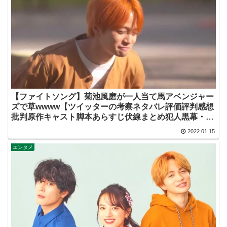
【ファイトソング】菊池風磨が一人当て馬アベンジャー
ズで草wwww【ツイッターの考察ネタバレ評価評判感想
批判原作キャスト脚本あらすじ伏線まとめ犯人黒幕・ド
ラマ・間宮祥太朗・清原果耶・菊池風磨】
2022.01.15
エンタメ