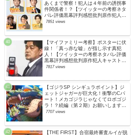
あくまで警察！犯人は４年前の誘拐事
件関係者！？【ツイッターの考察ネタ
バレ評価黒幕評判感想批判原作犯人キ
ャスト脚本あらすじ伏線まとめ】
7851 views
【マイファミリー考察】ポスターに伏
線！「真っ赤な嘘」が指し示す真犯
人！【ツイッターの考察ネタバレ評価
黒幕評判感想批判原作犯人キャスト脚
本あらすじ伏線まとめ・吉乃栄太郎】
7817 views
【ゴジラSP シンギュラポイント】ジ
ェットジャガーが巨大化！衝撃のCパ
ート！メカゴジラじゃなくてロボゴジ
ラ！？続編（第２期）お願いします！
【ネットの考察ネタバレ感想まとめ・
7707 views
最終回】
【THE FIRST】合宿最終審査ルイが脱