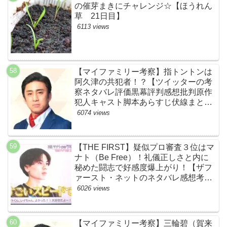
の催芽まきにチャレンジ☆【ほうれん
草 21日目】
6113 views
【マイファミリー考察】指トントンは
阿久津の共犯者！？【ツイッターの考
察ネタバレ評価黒幕評判感想批判原作
犯人キャスト脚本あらすじ伏線まと
め・松本幸四郎】
6074 views
【THE FIRST】疑似プロ審査３位はマ
ナト（Be Free）！礼儀正しさと内に
秘めた闘志で好感度爆上がり！【ザフ
ァースト・ネットのネタバレ感想考察
まとめ・スッキリ・BE:FIRST・ビー
6026 views
ファースト】
【マイファミリー考察】三輪碧（賀来