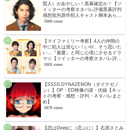
賢人）があやしい！黒幕確定か！【ツ
イッターの考察ネタバレ評価黒幕評判
感想批判原作犯人キャスト脚本あらす
じ伏線まとめ】
5989 views
【マイファミリー考察】4人の仲間の
中に犯人は居ない！いや、そう思いた
い…『最愛』と同じ心境にさせるドラ
マ☆【ツイッターの考察ネタバレ評価
黒幕評判感想批判原作犯人キャスト脚
5905 views
本あらすじ伏線まとめ】
【SSSS.DYNAZENON（ダイナゼノ
ン）】OP・ED映像の謎・伏線【ネッ
トの考察・感想・評判・ネタバレまと
め】
5878 views
【恋はDeepに（恋ぷに）】石原さとみ