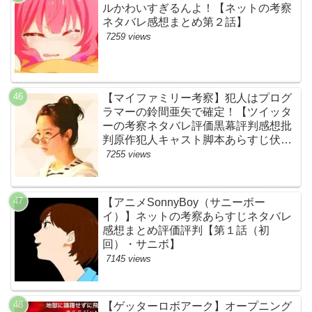
ルかわいすぎるんよ！【ネットの考察
ネタバレ感想まとめ第２話】
7259 views
【マイファミリー考察】犯人はプログ
ラマーの鈴間亜矢で確定！【ツイッタ
ーの考察ネタバレ評価黒幕評判感想批
判原作犯人キャスト脚本あらすじ伏線
まとめ・藤間爽子】
7255 views
【アニメSonnyBoy（サニーボー
イ）】ネットの考察あらすじネタバレ
感想まとめ評価評判【第１話（初
回）・サニボ】
7145 views
【ゲッターロボアーク】オープニング