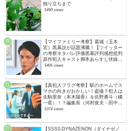
独り立ちまで
5490 views
【マイファミリー考察】葛城（玉木
宏）黒幕説が話題沸騰！【ツイッター
の考察ネタバレ評価黒幕評判感想批判
原作犯人キャスト脚本あらすじ伏線ま
とめ】
5405 views
【真犯人フラグ考察】駅のホームでス
マホの向きがおかしい！盗撮？犯人は
生駒里奈（本木陽香）＆佐野勇斗（橘
一星）！？編集長（河村俊夫・田中哲
司説も？【ネット・ツイッターの考察
5374 views
ネタバレ感想評価評判あらすじ原作犯
人キャスト黒幕伏線まとめ】
【SSSS.DYNAZENON（ダイナゼノ