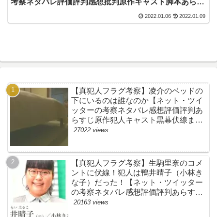
考察ネタバレ評価評判感想批判原作キャスト脚本あらす
じ伏線まとめ犯人黒幕・ドラマ・ボス恋・菊池風磨】
2022.01.06
2022.01.09
【真犯人フラグ考察】凌介のベッドの
下にいるのは誰なのか【ネット・ツイ
ッターの考察ネタバレ感想評価評判あ
らすじ原作犯人キャスト黒幕伏線まと
め】
27022 views
【真犯人フラグ考察】生駒里奈のコメ
ントに伏線！犯人は鴨井晴子（小林き
な子）だった！【ネット・ツイッター
の考察ネタバレ感想評価評判あらすじ
原作犯人キャスト黒幕伏線まとめ・鴨
20163 views
居晴子】