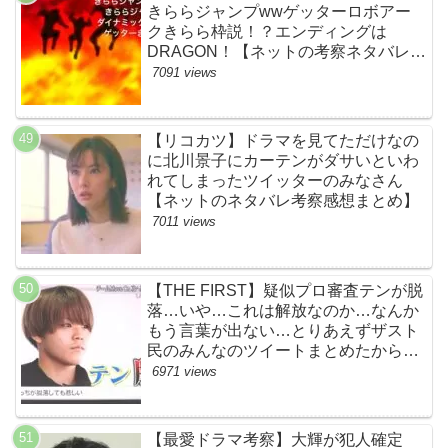
きららジャンプwwゲッターロボアー
クきらら枠説！？エンディングは
DRAGON！【ネットの考察ネタバレ感
想まとめ・第１話】
7091 views
【リコカツ】ドラマを見てただけなの
に北川景子にカーテンがダサいといわ
れてしまったツイッターのみなさん
【ネットのネタバレ考察感想まとめ】
7011 views
【THE FIRST】疑似プロ審査テンが脱
落…いや…これは解放なのか…なんか
もう言葉が出ない…とりあえずザスト
民のみんなのツイートまとめたから見
て…【ザファースト・ネットのネタバ
6971 views
レ感想考察まとめ・スッキリ・
BE:FIRST・ビーファースト】
【最愛ドラマ考察】大輝が犯人確定