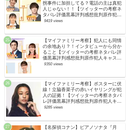
拐事件に加担してる？電話の主は真犯
人じゃない！！【ツイッターの考察ネ
タバレ評価黒幕評判感想批判原作犯人
キャスト脚本あらすじ伏線まとめ】
9419 views
【マイファミリー考察】犯人にも同情
の余地あり？！インタビューから分か
ること【ツイッターの考察ネタバレ評
価黒幕評判感想批判原作犯人キャスト
脚本あらすじ伏線まとめ】
9350 views
【マイファミリー考察】ポスターに伏
線！立脇香菜子の赤いイヤリングが犯
人の証拠！【ツイッターの考察ネタバ
レ評価黒幕評判感想批判原作犯人キャ
スト脚本あらすじ伏線まとめ・高橋メ
9285 views
アリージュン】
【名探偵コナン】ピアノソナタ『月