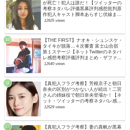
が死亡！犯人は誰だ！【ツイッターの
考察ネタバレ評価黒幕評判感想批判原
作犯人キャスト脚本あらすじ伏線まと
め】
12925 views
【THE FIRST】ナオキ・シュンスケ・
タイキが脱落…４次審査 富士山合宿
第１ステージ【ネットTwitterのネタバ
レ感想考察評価評判まとめ・ザファー
スト・スッキリ・BE:FIRST・ビーフ
12640 views
ァースト】
【真犯人フラグ考察】芳根京子と朝日
奈央の区別がつかない人が続出！二宮
さんの姉妹役で朝日奈央登場か！【ネ
ット・ツイッターの考察ネタバレ感想
評価評判あらすじ原作犯人キャスト黒
12529 views
幕伏線まとめ】
【真犯人フラグ考察】妻の真帆が黒幕