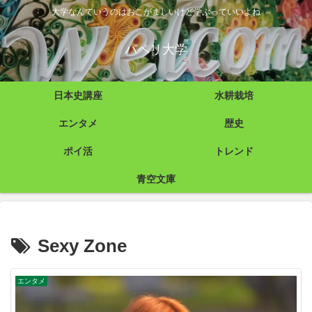
大学なんていうのはおこがましいけど学ぶっていいよね
パペリ大学
日本史講座
水耕栽培
エンタメ
歴史
ポイ活
トレンド
青空文庫
Sexy Zone
エンタメ