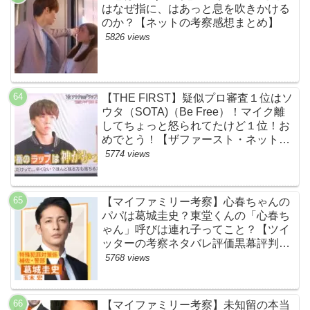
はなぜ指に、はあっと息を吹きかける
のか？【ネットの考察感想まとめ】
5826 views
【THE FIRST】疑似プロ審査１位はソ
ウタ（SOTA)（Be Free）！マイク離
してちょっと怒られてたけど１位！お
めでとう！【ザファースト・ネットの
ネタバレ感想考察まとめ・スッキリ・
5774 views
BE:FIRST・ビーファースト】
【マイファミリー考察】心春ちゃんの
パパは葛城圭史？東堂くんの「心春ち
ゃん」呼びは連れ子ってこと？【ツイ
ッターの考察ネタバレ評価黒幕評判感
想批判原作犯人キャスト脚本あらすじ
5768 views
伏線まとめ】
【マイファミリー考察】未知留の本当