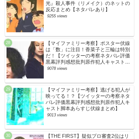
光』殺人事件（リメイク）のネットの
反応まとめ【ネタバレあり】
9255 views
【マイファミリー考察】ポスター伏線
は「数」に注目！香菜子と三輪は特別
だ！【ツイッターの考察ネタバレ評価
黒幕評判感想批判原作犯人キャスト脚
本あらすじ伏線まとめ】
9078 views
【マイファミリー考察】逃げる犯人が
映ってる！？【ツイッターの考察ネタ
バレ評価黒幕評判感想批判原作犯人キ
ャスト脚本あらすじ伏線まとめ】
9013 views
【THE FIRST】疑似プロ審査2位はリ