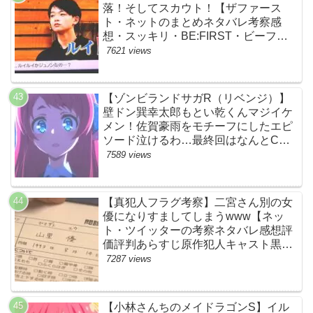
落！そしてスカウト！【ザファース
ト・ネットのまとめネタバレ考察感
想・スッキリ・BE:FIRST・ビーファ
ースト】
7621 views
【ゾンビランドサガR（リベンジ）】
壁ドン巽幸太郎もとい乾くんマジイケ
メン！佐賀豪雨をモチーフにしたエピ
ソード泣けるわ…最終回はなんとCM
なし27分ノンストップ放送！すごすぎ
7589 views
る！【ネットの感想ネタバレ考察まと
め・第11話・ゾンサガ】
【真犯人フラグ考察】二宮さん別の女
優になりすましてしまうwww【ネッ
ト・ツイッターの考察ネタバレ感想評
価評判あらすじ原作犯人キャスト黒幕
伏線まとめ・山里亮太・蒼井優】
7287 views
【小林さんちのメイドラゴンS】イル