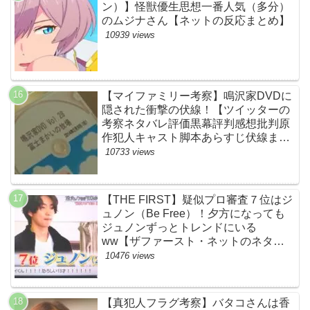
ン）】怪獣優生思想一番人気（多分）
のムジナさん【ネットの反応まとめ】
10939 views
【マイファミリー考察】鳴沢家DVDに
隠された衝撃の伏線！【ツイッターの
考察ネタバレ評価黒幕評判感想批判原
作犯人キャスト脚本あらすじ伏線まと
め】
10733 views
【THE FIRST】疑似プロ審査７位はジ
ュノン（Be Free）！夕方になっても
ジュノンずっとトレンドにいる
ww【ザファースト・ネットのネタバ
レ感想考察まとめ・スッキリ・
10476 views
BE:FIRST・ビーファースト】
【真犯人フラグ考察】バタコさんは香