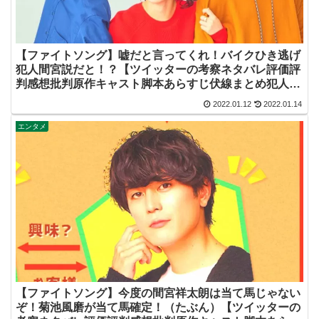
【ファイトソング】嘘だと言ってくれ！バイクひき逃げ
犯人間宮説だと！？【ツイッターの考察ネタバレ評価評
判感想批判原作キャスト脚本あらすじ伏線まとめ犯人黒
幕・ドラマ・交通事故・間宮祥太朗・清原果耶・菊池風
2022.01.12
2022.01.14
磨】
エンタメ
【ファイトソング】今度の間宮祥太朗は当て馬じゃない
ぞ！菊池風磨が当て馬確定！（たぶん）【ツイッターの