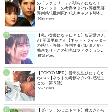
の「ファミリー」が明らかになる！
【ツイッターの考察ネタバレ評価黒幕
評判感想批判原作犯人キャスト脚本あ
らすじ伏線まとめ】
5625 views
【私が女優になる日＃１】飯沼愛さん
v.s.岡田里穗さん【ネット・ツイッター
の感想・評価・評判ネタバレまとめ・
動画あり・この初恋はフィクションで
す・初恋Ｆ】
5599 views
【TOKYO MER】音羽先生ひたすらか
わいい【ネットの考察ネタバレ感想ま
とめ・第５話】
5597 views
【ダイソーのミニトマト】種まきから