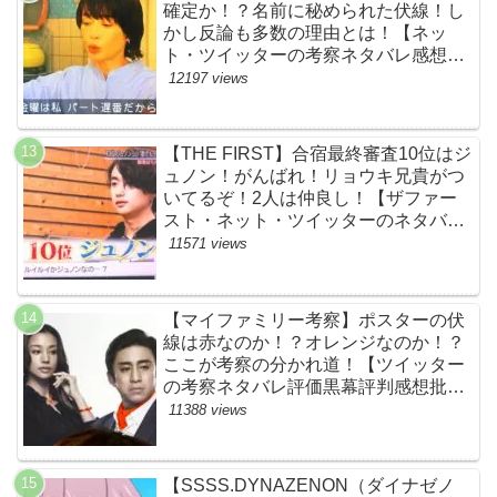
確定か！？名前に秘められた伏線！し
かし反論も多数の理由とは！【ネッ
ト・ツイッターの考察ネタバレ感想評
価評判あらすじ原作犯人キャスト黒幕
12197 views
伏線まとめ】
【THE FIRST】合宿最終審査10位はジ
ュノン！がんばれ！リョウキ兄貴がつ
いてるぞ！2人は仲良し！【ザファー
スト・ネット・ツイッターのネタバレ
考察まとめ感想評価評判・スッキリ・
11571 views
BE:FIRST・ビーファースト・
JUNON・RYOKI】
【マイファミリー考察】ポスターの伏
線は赤なのか！？オレンジなのか！？
ここが考察の分かれ道！【ツイッター
の考察ネタバレ評価黒幕評判感想批判
原作犯人キャスト脚本あらすじ伏線ま
11388 views
とめ】
【SSSS.DYNAZENON（ダイナゼノ