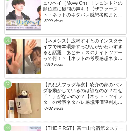
ュウヘイ（Move On）！シュントとの
順位差に疑問の声も！【ザファース
ト・ネットのネタバレ感想考察まと
め・スッキリ・BE:FIRST・ビーファ
8999 views
ースト】
【ネメシス】広瀬すずとのインスタラ
イブで橋本環奈すっぴんがかわいすぎ
ると話題！あとチェスのナイトツアー
って何！？【ネットの考察感想ネタバ
レまとめ【第９話】
8910 views
【真犯人フラグ考察】凌介の家のパン
ダを動かしているのは誰なのか？なぜ
「１」がないのか？【ネット・ツイッ
ターの考察ネタバレ感想評価評判あら
すじ原作犯人キャスト黒幕伏線まと
8702 views
め】
【THE FIRST】富士山合宿第２ステー