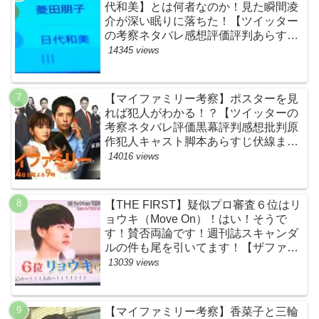
代和美】とは何者なのか！見た瞬間凌
介が深い眠りに落ちた！【ツイッター
の考察ネタバレ感想評価評判あらすじ
原作犯人キャスト黒幕伏線まとめ】
14345 views
【マイファミリー考察】ポスターを見
れば犯人がわかる！？【ツイッターの
考察ネタバレ評価黒幕評判感想批判原
作犯人キャスト脚本あらすじ伏線まと
め】
14016 views
【THE FIRST】疑似プロ審査６位はリ
ョウキ（Move On）！はい！そうで
す！賛否両論です！週刊誌スキャンダ
ルの件も尾を引いてます！【ザファー
スト・ネットのネタバレ感想考察まと
13039 views
め・スッキリ・BE:FIRST・ビーファ
ースト】
【マイファミリー考察】香菜子と三輪