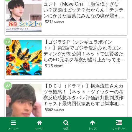
ュント（Move On）！順位低すぎな
い？課題はピッチ？わからん！テンテ
ンにかけた言葉にみんなの魂が震えて
ます…【ザファースト・ネットのネタ
5231 views
バレ感想考察まとめ・スッキリ・
BE:FIRST・ビーファースト】
【ゴジラS.P〈シンギュラポイン
ト〉】第2話でゴジラ愛あふれるエン
ディングが初公開！ネットでは賢者た
ちのED元ネタ考察が盛り上がってま
す！モスラやメカゴジラ（機龍）も登
5115 views
場！【ネットTwitterの考察・評判・評
価・感想・ネタバレまとめ】
【ＤＣＵ（ドラマ）】横浜流星さんカ
ツラ疑惑！【ネット・ツイッターの考
察反応感想ネタバレ評価評判批判原作
キャスト最終回伏線あらすじ脚本犯人
黒幕まとめ・着飾る恋には理由があっ
5062 views
て・ウィッグ】
メニュー
ホーム
検索
トップ
サイドバー
【着飾る恋には理由があって】「冷蔵