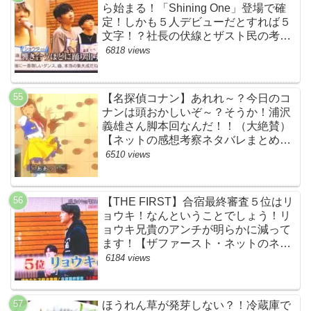
ら始まる！「Shining One」登場で確
定！しかも５人デビューだとすれば５
文字！？社長の伏線とザスト民の考察
すげーよ…鳥肌立ったわ…【シャイニ
6818 views
ングワン・スッキリ・ネットの感想ネ
タバレ考察まとめ・ザファースト・
BMSG・BE:FIRST・ビーファース
【名探偵コナン】あれれ～？今日のコ
ト】
ナンは頭おかしいぞ～？そうか！浦沢
義雄さん脚本回なんだ！！（大絶賛）
【ネットの感想考察ネタバレまとめ・
笑顔を消したアイドル】
6510 views
【THE FIRST】合宿最終審査５位はリ
ョウキ！なんということでしょう！リ
ョウキ兄貴のアンチが明らかに減って
ます！【ザファースト・ネットのネタ
バレ考察まとめ感想・スッキリ・
6184 views
BE:FIRST・ビーファースト・
RYOKI】
ほうれん草が発芽しない？！冷蔵庫で