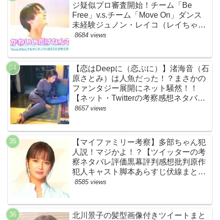
ジ疑似プロ審査開始！チーム「Be
Free」v.s.チーム「Move On」ダンス
未経験ジュノン・レイコ（レイちゃ
ん）頑張れ！ルイルイかわいすぎる
8684 views
ww【ネットのネタバレ感想考察まと
め・ザファースト・スッキリ・
BE:FIRST・ビーファースト】
【恋はDeepに（恋ぷに）】渚海音（石
原さとみ）は人魚だった！？まさかの
ファンタジー展開にネット騒然！！
【ネット・Twitterの考察感想ネタバレ
評価評判あらすじまとめ】
8657 views
【マイファミリー考察】多部ちゃん犯
人説！マジかよ！？【ツイッターの考
察ネタバレ評価黒幕評判感想批判原作
犯人キャスト脚本あらすじ伏線まと
め・多部未華子】
8585 views
北川景子の髪型画像付きツイートまと