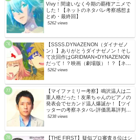
Vivy！間違いなく今期の覇権アニメで
した！【ネットのネタバレ考察感想ま
とめ・最終回】
5262 views
【SSSS.DYNAZENON（ダイナゼノ
ン）】ありがとうダイナゼノン！そし
て次回作はGRIDMAN×DYNAZENON
だって！？映画（劇場版）！？【ネッ
トの考察ネタバレ感想まとめ・最終
5262 views
回】
【マイファミリー考察】鳴沢温人は二
重人格だった！友果ちゃんのピアノの
発表会でセカンド温人爆誕か！【ツイ
ッターの考察ネタバレ評価黒幕評判感
想批判原作犯人キャスト脚本あらすじ
5238 views
伏線まとめ】
【THE FIRST】疑似プロ審査８位はシ