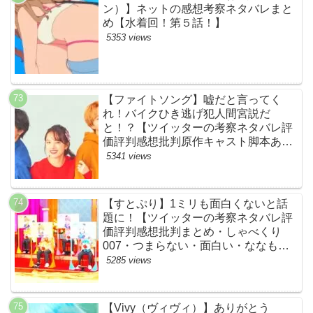
ン）】ネットの感想考察ネタバレまと
め【水着回！第５話！】
5353 views
【ファイトソング】嘘だと言ってく
れ！バイクひき逃げ犯人間宮説だ
と！？【ツイッターの考察ネタバレ評
価評判感想批判原作キャスト脚本あら
すじ伏線まとめ犯人黒幕・ドラマ・交
5341 views
通事故・間宮祥太朗・清原果耶・菊池
風磨】
【すとぷり】1ミリも面白くないと話
題に！【ツイッターの考察ネタバレ評
価評判感想批判まとめ・しゃべくり
007・つまらない・面白い・ななも
り。・ジェル・さとみ・ころん・るぅ
5285 views
と・莉犬・すとろべりーぷりんす・ツ
イキャス】
【Vivy（ヴィヴィ）】ありがとう