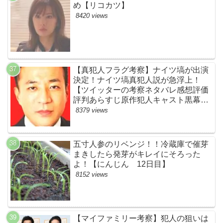
め【リコカツ】
8420 views
【真犯人フラグ考察】ナイツ塙が出演
決定！ナイツ塙真犯人説が急浮上！
【ツイッターの考察ネタバレ感想評価
評判あらすじ原作犯人キャスト黒幕伏
線まとめ】
8379 views
五寸人参のリベンジ！！冷蔵庫で催芽
まきしたら発芽がキレイにそろった
よ！【にんじん 12日目】
8152 views
【マイファミリー考察】犯人の狙いは