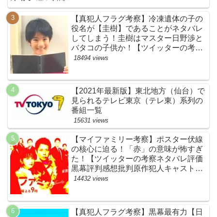
【真犯人フラグ考察】冷凍遺体の子の
役名が【圭樹】であることがネタバレ
してしまう！圭樹はマスター日野渉と
バタコの子供か！【ツイッターの考察
ネタバレ感想評価評判あらすじ原作犯
18494 views
人キャスト黒幕伏線まとめ】
【2021年最新版】東北地方（仙台）で
見られるテレビ東京（テレ東）系列の
番組一覧
15631 views
【マイファミリー考察】ポスター伏線
の核心に迫る！「赤」の意味が怖すぎ
た！【ツイッターの考察ネタバレ評価
黒幕評判感想批判原作犯人キャスト脚
本あらすじ伏線まとめ】
14432 views
【真犯人フラグ考察】黒幕最有力【日