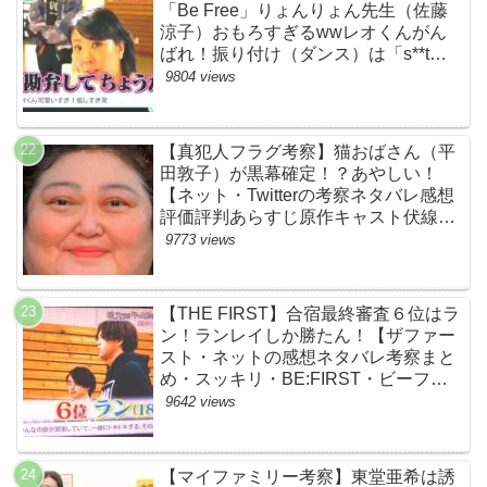
「Be Free」りょんりょん先生（佐藤
涼子）おもろすぎるwwレオくんがん
ばれ！振り付け（ダンス）は「s**t
kingz」のOguri・Kazuki！豪華！【ネ
9804 views
ットのネタバレ感想考察評判評価まと
め・ザファースト・スッキリ・
BE:FIRST・ビーファースト】
【真犯人フラグ考察】猫おばさん（平
田敦子）が黒幕確定！？あやしい！
【ネット・Twitterの考察ネタバレ感想
評価評判あらすじ原作キャスト伏線ま
とめ】
9773 views
【THE FIRST】合宿最終審査６位はラ
ン！ランレイしか勝たん！【ザファー
スト・ネットの感想ネタバレ考察まと
め・スッキリ・BE:FIRST・ビーファ
ースト】
9642 views
【マイファミリー考察】東堂亜希は誘