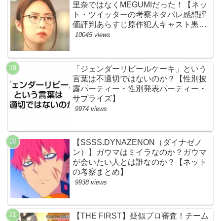
里奈ではなくMEGUMIだった！【ネッ
ト・ツイッターの考察ネタバレ感想評
価評判あらすじ原作犯人キャスト黒幕
伏線まとめ】
10045 views
「ジェンダーリビールケーキ」という
言葉は不適切ではないのか？【性別披
露パーティー・性別発表パーティー・
サプライズ】
9974 views
【SSSS.DYNAZENON（ダイナゼノ
ン）】ガウマはミイラなのか？ガウマ
が会いたい人とは誰なのか？【ネット
の考察まとめ】
9938 views
【THE FIRST】疑似プロ審査！チーム