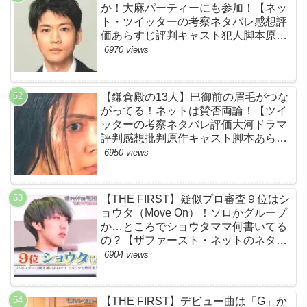
か！大麻パーティーにも参加！【ネッ
ト・ツイッターの考察ネタバレ感想評
価あらすじ評判キャスト犯人脚本原作
黒幕伏線まとめ・大ちゃん・梨央・加
6970 views
瀬さん・優・桑子・左利き・南京錠・
軍手】
【鎌倉殿の13人】巴御前の眉毛がつな
がってる！ネットは賛否両論！【ツイ
ッターの考察ネタバレ評価大河ドラマ
評判感想批判原作キャスト脚本あらす
じ伏線まとめ犯人黒幕・秋元才加】
6950 views
【THE FIRST】疑似プロ審査９位はシ
ョウタ（Move On）！ソロかグループ
か…ところでショウタママ何書いてる
の？【ザファースト・ネットのネタバ
レ感想考察まとめ・スッキリ・
6904 views
BE:FIRST・ビーファースト】
【THE FIRST】デビュー曲は「G」か