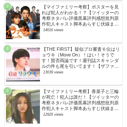
【マイファミリー考察】ポスターを見
れば犯人がわかる！？【ツイッターの
考察ネタバレ評価黒幕評判感想批判原
作犯人キャスト脚本あらすじ伏線まと
め】
14016 views
【THE FIRST】疑似プロ審査６位はリ
ョウキ（Move On）！はい！そうで
す！賛否両論です！週刊誌スキャンダ
ルの件も尾を引いてます！【ザファー
スト・ネットのネタバレ感想考察まと
13039 views
め・スッキリ・BE:FIRST・ビーファ
ースト】
【マイファミリー考察】香菜子と三輪
が死亡！犯人は誰だ！【ツイッターの
考察ネタバレ評価黒幕評判感想批判原
作犯人キャスト脚本あらすじ伏線まと
め】
12925 views