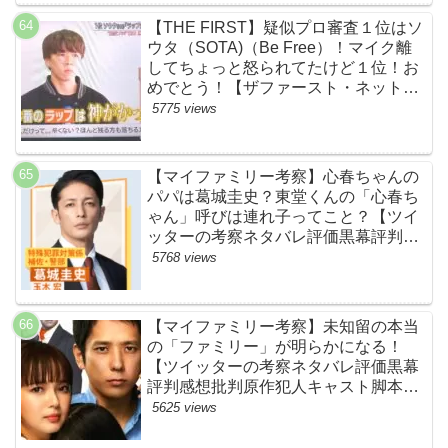
【THE FIRST】疑似プロ審査１位はソ
ウタ（SOTA)（Be Free）！マイク離
してちょっと怒られてたけど１位！お
めでとう！【ザファースト・ネットの
ネタバレ感想考察まとめ・スッキリ・
5775 views
BE:FIRST・ビーファースト】
【マイファミリー考察】心春ちゃんの
パパは葛城圭史？東堂くんの「心春ち
ゃん」呼びは連れ子ってこと？【ツイ
ッターの考察ネタバレ評価黒幕評判感
想批判原作犯人キャスト脚本あらすじ
5768 views
伏線まとめ】
【マイファミリー考察】未知留の本当
の「ファミリー」が明らかになる！
【ツイッターの考察ネタバレ評価黒幕
評判感想批判原作犯人キャスト脚本あ
らすじ伏線まとめ】
5625 views