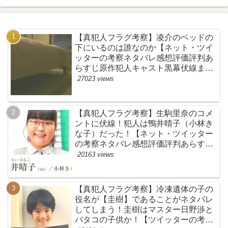
【真犯人フラグ考察】凌介のベッドの
下にいるのは誰なのか【ネット・ツイ
ッターの考察ネタバレ感想評価評判あ
らすじ原作犯人キャスト黒幕伏線まと
め】
27023 views
【真犯人フラグ考察】生駒里奈のコメ
ントに伏線！犯人は鴨井晴子（小林き
な子）だった！【ネット・ツイッター
の考察ネタバレ感想評価評判あらすじ
原作犯人キャスト黒幕伏線まとめ・鴨
20163 views
居晴子】
【真犯人フラグ考察】冷凍遺体の子の
役名が【圭樹】であることがネタバレ
してしまう！圭樹はマスター日野渉と
バタコの子供か！【ツイッターの考察