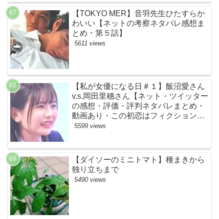
【TOKYO MER】音羽先生ひたすらか
わいい【ネットの考察ネタバレ感想ま
とめ・第５話】
5611 views
【私が女優になる日＃１】飯沼愛さん
v.s.岡田里穗さん【ネット・ツイッター
の感想・評価・評判ネタバレまとめ・
動画あり・この初恋はフィクションで
す・初恋Ｆ】
5599 views
【ダイソーのミニトマト】種まきから
独り立ちまで
5490 views