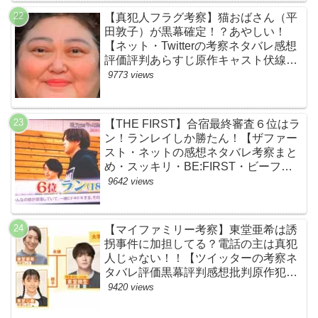
BE:FIRST・ビーファースト】
【真犯人フラグ考察】猫おばさん（平
田敦子）が黒幕確定！？あやしい！
【ネット・Twitterの考察ネタバレ感想
評価評判あらすじ原作キャスト伏線ま
とめ】
9773 views
【THE FIRST】合宿最終審査６位はラ
ン！ランレイしか勝たん！【ザファー
スト・ネットの感想ネタバレ考察まと
め・スッキリ・BE:FIRST・ビーファ
ースト】
9642 views
【マイファミリー考察】東堂亜希は誘
拐事件に加担してる？電話の主は真犯
人じゃない！！【ツイッターの考察ネ
タバレ評価黒幕評判感想批判原作犯人
キャスト脚本あらすじ伏線まとめ】
9420 views