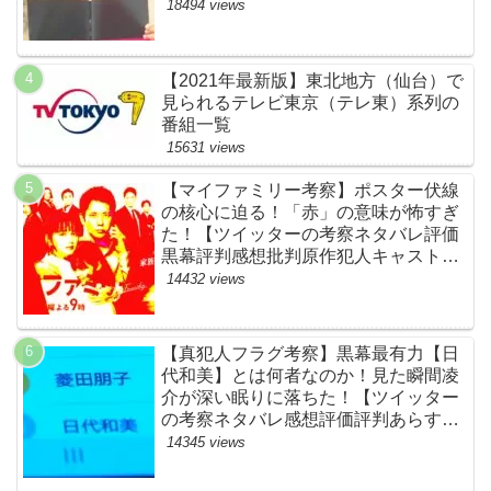
ネタバレ感想評価評判あらすじ原作犯
18494 views
人キャスト黒幕伏線まとめ】
【2021年最新版】東北地方（仙台）で
見られるテレビ東京（テレ東）系列の
番組一覧
15631 views
【マイファミリー考察】ポスター伏線
の核心に迫る！「赤」の意味が怖すぎ
た！【ツイッターの考察ネタバレ評価
黒幕評判感想批判原作犯人キャスト脚
本あらすじ伏線まとめ】
14432 views
【真犯人フラグ考察】黒幕最有力【日
代和美】とは何者なのか！見た瞬間凌
介が深い眠りに落ちた！【ツイッター
の考察ネタバレ感想評価評判あらすじ
原作犯人キャスト黒幕伏線まとめ】
14345 views