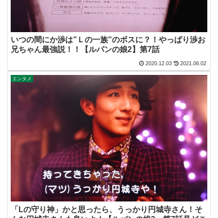
いつの間にか渉は”Ｌの一族”のボスに？！やっぱり渉お
兄ちゃん最強説！！【ルパンの娘2】第7話
2020.12.03
2021.06.02
エンタメ
「Lの守り神」かと思ったら、うっかり円城寺さん！そ