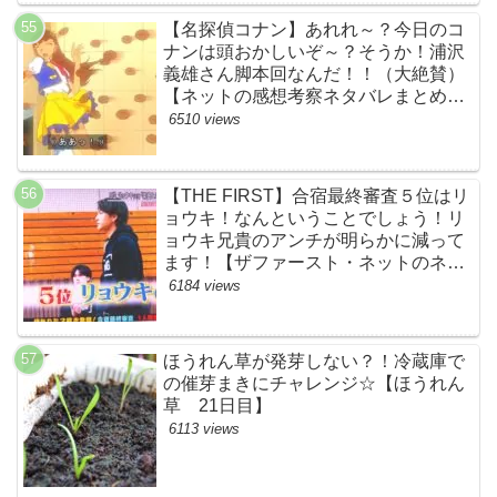
BMSG・BE:FIRST・ビーファース
【名探偵コナン】あれれ～？今日のコ
ト】
ナンは頭おかしいぞ～？そうか！浦沢
義雄さん脚本回なんだ！！（大絶賛）
【ネットの感想考察ネタバレまとめ・
笑顔を消したアイドル】
6510 views
【THE FIRST】合宿最終審査５位はリ
ョウキ！なんということでしょう！リ
ョウキ兄貴のアンチが明らかに減って
ます！【ザファースト・ネットのネタ
バレ考察まとめ感想・スッキリ・
6184 views
BE:FIRST・ビーファースト・
RYOKI】
ほうれん草が発芽しない？！冷蔵庫で
の催芽まきにチャレンジ☆【ほうれん
草 21日目】
6113 views