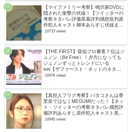
【マイファミリー考察】鳴沢家DVDに
隠された衝撃の伏線！【ツイッターの
考察ネタバレ評価黒幕評判感想批判原
作犯人キャスト脚本あらすじ伏線まと
め】
10733 views
【THE FIRST】疑似プロ審査７位はジ
ュノン（Be Free）！夕方になっても
ジュノンずっとトレンドにいる
ww【ザファースト・ネットのネタバ
レ感想考察まとめ・スッキリ・
10476 views
BE:FIRST・ビーファースト】
【真犯人フラグ考察】バタコさんは香
里奈ではなくMEGUMIだった！【ネッ
ト・ツイッターの考察ネタバレ感想評
価評判あらすじ原作犯人キャスト黒幕
伏線まとめ】
10045 views