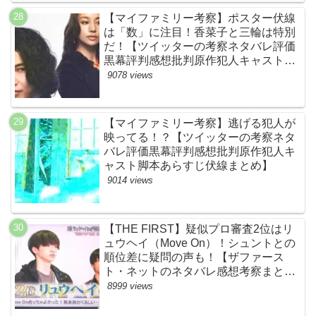
【マイファミリー考察】ポスター伏線
は「数」に注目！香菜子と三輪は特別
だ！【ツイッターの考察ネタバレ評価
黒幕評判感想批判原作犯人キャスト脚
本あらすじ伏線まとめ】
9078 views
【マイファミリー考察】逃げる犯人が
映ってる！？【ツイッターの考察ネタ
バレ評価黒幕評判感想批判原作犯人キ
ャスト脚本あらすじ伏線まとめ】
9014 views
【THE FIRST】疑似プロ審査2位はリ
ュウヘイ（Move On）！シュントとの
順位差に疑問の声も！【ザファース
ト・ネットのネタバレ感想考察まと
め・スッキリ・BE:FIRST・ビーファ
8999 views
ースト】