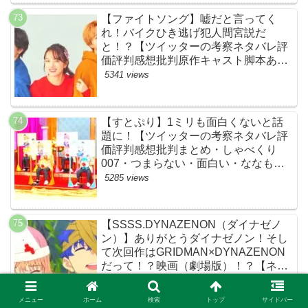
【ファイトソング】嘘だと言ってく
れ！バイクひき逃げ犯人間宮説だ
と！？【ツイッターの考察ネタバレ評
価評判感想批判原作キャスト脚本あら
すじ伏線まとめ犯人黒幕・ドラマ・交
5341 views
通事故・間宮祥太朗・清原果耶・菊池
風磨】
【すとぷり】1ミリも面白くないと話
題に！【ツイッターの考察ネタバレ評
価評判感想批判まとめ・しゃべくり
007・つまらない・面白い・ななも
り。・ジェル・さとみ・ころん・るぅ
5285 views
と・莉犬・すとろべりーぷりんす・ツ
イキャス】
【SSSS.DYNAZENON（ダイナゼノ
ン）】ありがとうダイナゼノン！そし
て次回作はGRIDMAN×DYNAZENON
だって！？映画（劇場版）！？【ネッ
トの考察ネタバレ感想まとめ・最終
5263 views
回】
メニュー
ホーム
検索
トップ
サイドバー