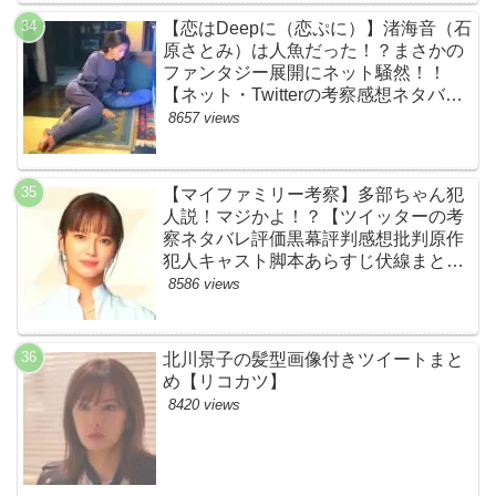
BE:FIRST・ビーファースト】
【恋はDeepに（恋ぷに）】渚海音（石
原さとみ）は人魚だった！？まさかの
ファンタジー展開にネット騒然！！
【ネット・Twitterの考察感想ネタバレ
評価評判あらすじまとめ】
8657 views
【マイファミリー考察】多部ちゃん犯
人説！マジかよ！？【ツイッターの考
察ネタバレ評価黒幕評判感想批判原作
犯人キャスト脚本あらすじ伏線まと
め・多部未華子】
8586 views
北川景子の髪型画像付きツイートまと
め【リコカツ】
8420 views