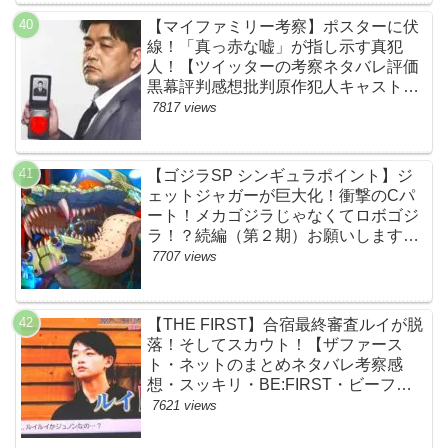
【マイファミリー考察】ポスターに伏
線！「真っ赤な嘘」が指し示す真犯
人！【ツイッターの考察ネタバレ評価
黒幕評判感想批判原作犯人キャスト脚
本あらすじ伏線まとめ・吉乃栄太郎】
7817 views
【ゴジラSP シンギュラポイント】ジ
ェットジャガーが巨大化！衝撃のCパ
ート！メカゴジラじゃなくてロボゴジ
ラ！？続編（第２期）お願いします！
【ネットの考察ネタバレ感想まとめ・
7707 views
最終回】
【THE FIRST】合宿最終審査ルイが脱
落！そしてスカウト！【ザファース
ト・ネットのまとめネタバレ考察感
想・スッキリ・BE:FIRST・ビーファ
ースト】
7621 views