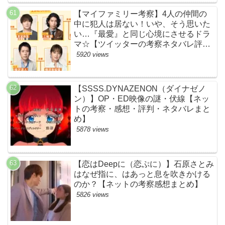
【マイファミリー考察】4人の仲間の
中に犯人は居ない！いや、そう思いた
い…『最愛』と同じ心境にさせるドラ
マ☆【ツイッターの考察ネタバレ評価
黒幕評判感想批判原作犯人キャスト脚
5920 views
本あらすじ伏線まとめ】
【SSSS.DYNAZENON（ダイナゼノ
ン）】OP・ED映像の謎・伏線【ネッ
トの考察・感想・評判・ネタバレまと
め】
5878 views
【恋はDeepに（恋ぷに）】石原さとみ
はなぜ指に、はあっと息を吹きかける
のか？【ネットの考察感想まとめ】
5826 views