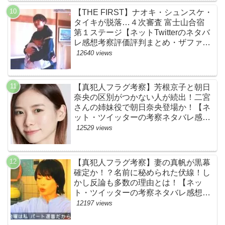
【THE FIRST】ナオキ・シュンスケ・
タイキが脱落…４次審査 富士山合宿
第１ステージ【ネットTwitterのネタバ
レ感想考察評価評判まとめ・ザファー
スト・スッキリ・BE:FIRST・ビーフ
12640 views
ァースト】
【真犯人フラグ考察】芳根京子と朝日
奈央の区別がつかない人が続出！二宮
さんの姉妹役で朝日奈央登場か！【ネ
ット・ツイッターの考察ネタバレ感想
評価評判あらすじ原作犯人キャスト黒
12529 views
幕伏線まとめ】
【真犯人フラグ考察】妻の真帆が黒幕
確定か！？名前に秘められた伏線！し
かし反論も多数の理由とは！【ネッ
ト・ツイッターの考察ネタバレ感想評
価評判あらすじ原作犯人キャスト黒幕
12197 views
伏線まとめ】