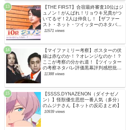
【THE FIRST】合宿最終審査10位はジ
ュノン！がんばれ！リョウキ兄貴がつ
いてるぞ！2人は仲良し！【ザファー
スト・ネット・ツイッターのネタバレ
考察まとめ感想評価評判・スッキリ・
11571 views
BE:FIRST・ビーファースト・
JUNON・RYOKI】
【マイファミリー考察】ポスターの伏
線は赤なのか！？オレンジなのか！？
ここが考察の分かれ道！【ツイッター
の考察ネタバレ評価黒幕評判感想批判
原作犯人キャスト脚本あらすじ伏線ま
11388 views
とめ】
【SSSS.DYNAZENON（ダイナゼノ
ン）】怪獣優生思想一番人気（多分）
のムジナさん【ネットの反応まとめ】
10939 views