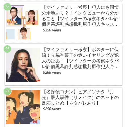
【マイファミリー考察】犯人にも同情
の余地あり？！インタビューから分か
ること【ツイッターの考察ネタバレ評
価黒幕評判感想批判原作犯人キャスト
脚本あらすじ伏線まとめ】
9350 views
【マイファミリー考察】ポスターに伏
線！立脇香菜子の赤いイヤリングが犯
人の証拠！【ツイッターの考察ネタバ
レ評価黒幕評判感想批判原作犯人キャ
スト脚本あらすじ伏線まとめ・高橋メ
9285 views
アリージュン】
【名探偵コナン】ピアノソナタ『月
光』殺人事件（リメイク）のネットの
反応まとめ【ネタバレあり】
9256 views