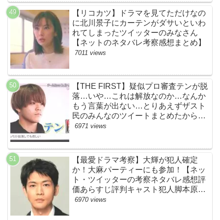
【リコカツ】ドラマを見てただけなの
に北川景子にカーテンがダサいといわ
れてしまったツイッターのみなさん
【ネットのネタバレ考察感想まとめ】
7011 views
【THE FIRST】疑似プロ審査テンが脱
落…いや…これは解放なのか…なんか
もう言葉が出ない…とりあえずザスト
民のみんなのツイートまとめたから見
て…【ザファースト・ネットのネタバ
6971 views
レ感想考察まとめ・スッキリ・
BE:FIRST・ビーファースト】
【最愛ドラマ考察】大輝が犯人確定
か！大麻パーティーにも参加！【ネッ
ト・ツイッターの考察ネタバレ感想評
価あらすじ評判キャスト犯人脚本原作
黒幕伏線まとめ・大ちゃん・梨央・加
6970 views
瀬さん・優・桑子・左利き・南京錠・
軍手】