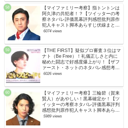
【マイファミリー考察】指トントンは
阿久津の共犯者！？【ツイッターの考
察ネタバレ評価黒幕評判感想批判原作
犯人キャスト脚本あらすじ伏線まと
め・松本幸四郎】
6074 views
【THE FIRST】疑似プロ審査３位はマ
ナト（Be Free）！礼儀正しさと内に
秘めた闘志で好感度爆上がり！【ザフ
ァースト・ネットのネタバレ感想考察
まとめ・スッキリ・BE:FIRST・ビー
6026 views
ファースト】
【マイファミリー考察】三輪碧（賀来
賢人）があやしい！黒幕確定か！【ツ
イッターの考察ネタバレ評価黒幕評判
感想批判原作犯人キャスト脚本あらす
じ伏線まとめ】
5989 views