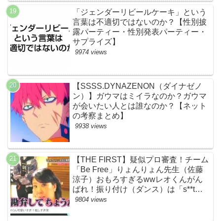
「ジェンダーリビールケーキ」という
言葉は不適切ではないのか？【性別披
露パーティー・性別発表パーティー・
サプライズ】
9974 views
【SSSS.DYNAZENON（ダイナゼノ
ン）】ガウマはミイラなのか？ガウマ
が会いたい人とは誰なのか？【ネット
の考察まとめ】
9938 views
【THE FIRST】疑似プロ審査！チーム
「Be Free」りょんりょん先生（佐藤
涼子）おもろすぎるwwレオくんがん
ばれ！振り付け（ダンス）は「s**t
kingz」のOguri・Kazuki！豪華！【ネ
9804 views
ットのネタバレ感想考察評判評価まと
め・ザファースト・スッキリ・