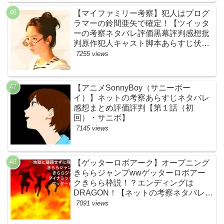
【マイファミリー考察】犯人はプログ
ラマーの鈴間亜矢で確定！【ツイッタ
ーの考察ネタバレ評価黒幕評判感想批
判原作犯人キャスト脚本あらすじ伏線
まとめ・藤間爽子】
7255 views
【アニメSonnyBoy（サニーボー
イ）】ネットの考察あらすじネタバレ
感想まとめ評価評判【第１話（初
回）・サニボ】
7145 views
【ゲッターロボアーク】オープニング
きららジャンプwwゲッターロボアー
クきらら枠説！？エンディングは
DRAGON！【ネットの考察ネタバレ感
想まとめ・第１話】
7091 views