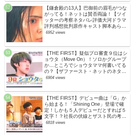
【鎌倉殿の13人】巴御前の眉毛がつな
がってる！ネットは賛否両論！【ツイ
ッターの考察ネタバレ評価大河ドラマ
評判感想批判原作キャスト脚本あらす
じ伏線まとめ犯人黒幕・秋元才加】
6952 views
【THE FIRST】疑似プロ審査９位はシ
ョウタ（Move On）！ソロかグループ
か…ところでショウタママ何書いてる
の？【ザファースト・ネットのネタバ
レ感想考察まとめ・スッキリ・
6904 views
BE:FIRST・ビーファースト】
【THE FIRST】デビュー曲は「G」か
ら始まる！「Shining One」登場で確
定！しかも５人デビューだとすれば５
文字！？社長の伏線とザスト民の考察
すげーよ…鳥肌立ったわ…【シャイニ
6818 views
ングワン・スッキリ・ネットの感想ネ
タバレ考察まとめ・ザファースト・