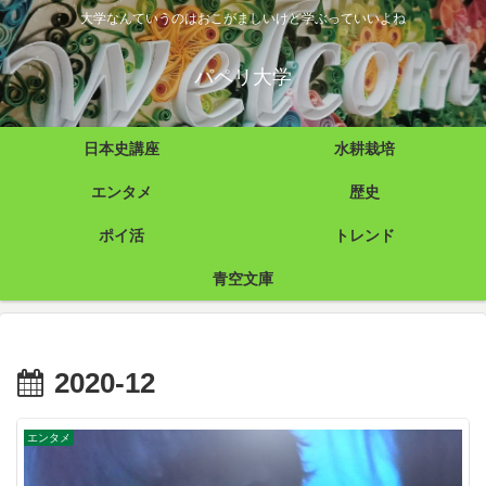
大学なんていうのはおこがましいけど学ぶっていいよね
パペリ大学
日本史講座
水耕栽培
エンタメ
歴史
ポイ活
トレンド
青空文庫
2020-12
エンタメ