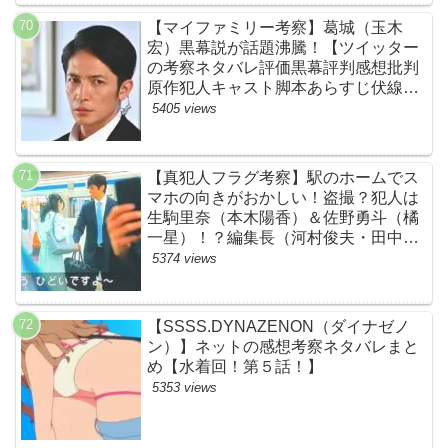
【マイファミリー考察】葛城（玉木
宏）黒幕説が話題沸騰！【ツイッター
の考察ネタバレ評価黒幕評判感想批判
原作犯人キャスト脚本あらすじ伏線ま
とめ】
5405 views
【真犯人フラグ考察】駅のホームでス
マホの向きがおかしい！盗撮？犯人は
生駒里奈（本木陽香）＆佐野勇斗（橘
一星）！？編集長（河村俊夫・田中哲
司説も？【ネット・ツイッターの考察
5374 views
ネタバレ感想評価評判あらすじ原作犯
人キャスト黒幕伏線まとめ】
【SSSS.DYNAZENON（ダイナゼノ
ン）】ネットの感想考察ネタバレまと
め【水着回！第５話！】
5353 views