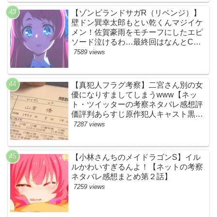
【ゾンビランドサガR（リベンジ）】
壁ドン巽幸太郎もとい乾くんマジイケ
メン！佐賀豪雨をモチーフにしたエピ
ソード泣けるわ…最終回はなんとCM
なし27分ノンストップ放送！すごすぎ
7589 views
る！【ネットの感想ネタバレ考察まと
め・第11話・ゾンサガ】
【真犯人フラグ考察】二宮さん別の女
優になりすましてしまうwww【ネッ
ト・ツイッターの考察ネタバレ感想評
価評判あらすじ原作犯人キャスト黒幕
伏線まとめ・山里亮太・蒼井優】
7287 views
【小林さんちのメイドラゴンS】イル
ルかわいすぎるんよ！【ネットの考察
ネタバレ感想まとめ第２話】
7259 views