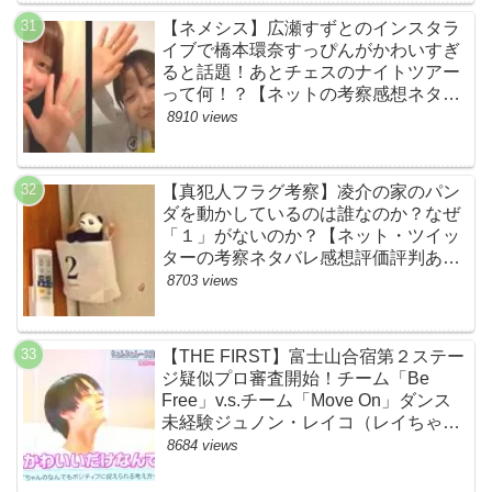
【ネメシス】広瀬すずとのインスタラ
イブで橋本環奈すっぴんがかわいすぎ
ると話題！あとチェスのナイトツアー
って何！？【ネットの考察感想ネタバ
レまとめ【第９話】
8910 views
【真犯人フラグ考察】凌介の家のパン
ダを動かしているのは誰なのか？なぜ
「１」がないのか？【ネット・ツイッ
ターの考察ネタバレ感想評価評判あら
すじ原作犯人キャスト黒幕伏線まと
8703 views
め】
【THE FIRST】富士山合宿第２ステー
ジ疑似プロ審査開始！チーム「Be
Free」v.s.チーム「Move On」ダンス
未経験ジュノン・レイコ（レイちゃ
ん）頑張れ！ルイルイかわいすぎる
8684 views
ww【ネットのネタバレ感想考察まと
め・ザファースト・スッキリ・