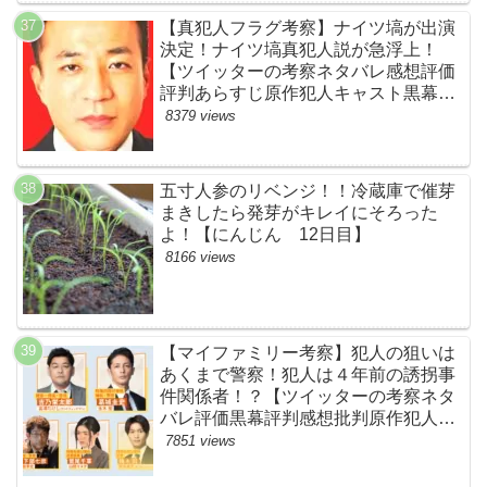
【真犯人フラグ考察】ナイツ塙が出演
決定！ナイツ塙真犯人説が急浮上！
【ツイッターの考察ネタバレ感想評価
評判あらすじ原作犯人キャスト黒幕伏
線まとめ】
8379 views
五寸人参のリベンジ！！冷蔵庫で催芽
まきしたら発芽がキレイにそろった
よ！【にんじん 12日目】
8166 views
【マイファミリー考察】犯人の狙いは
あくまで警察！犯人は４年前の誘拐事
件関係者！？【ツイッターの考察ネタ
バレ評価黒幕評判感想批判原作犯人キ
ャスト脚本あらすじ伏線まとめ】
7851 views