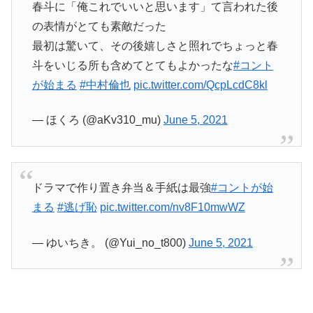
春斗に「俺これでいいと思います」て言われた後
の表情がとても素敵だった
最初は驚いて、その後嬉しさと照れでちょっと春
斗をいじる所も含めてとてもよかったな
#コント
が始まる
#中村倫也
pic.twitter.com/QcpLcdC8kl
— ほくろ (@aKv310_mu)
June 5, 2021
ドラマで作り置き弁当＆手紙は最強
#コントが始
まる
#逃げ恥
pic.twitter.com/nv8F10mwWZ
— ゆいちき。 (@Yui_no_t800)
June 5, 2021