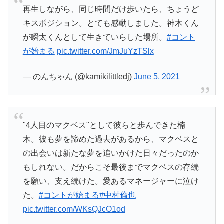
再生しながら、同じ時間だけ歩いたら、ちょうど
キスポジション。とても感動しました。神木くん
が瞬太くんとして生きていらした場所。
#コント
が始まる
pic.twitter.com/JmJuYzTSlx
— のんちゃん (@kamikilittledj)
June 5, 2021
"4人目のマクベス"として彼らと歩んできた楠
木。彼も夢を諦めた過去があるから、マクベスと
の出会いは新たな夢を追いかけた日々だったのか
もしれない。だからこそ最後までマクベスの存続
を願い、支え続けた。愛あるマネージャーに泣け
た。
#コントが始まる
#中村倫也
pic.twitter.com/WKsQJcO1od