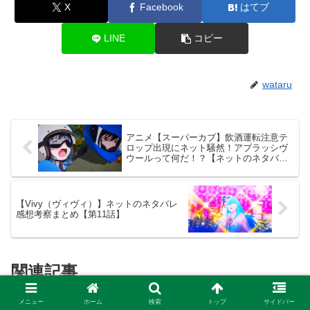
X
Facebook
はてブ
LINE
コピー
wataru
アニメ【スーパーカブ】飲酒運転注意テ
ロップ出現にネット騒然！アブラッシヴ
ウールって何だ！？【ネットのネタバレ
考察感想まとめ・第９話】
【Vivy（ヴィヴィ）】ネットのネタバレ
感想考察まとめ【第11話】
関連記事
メニュー
ホーム
検索
トップ
サイドバー