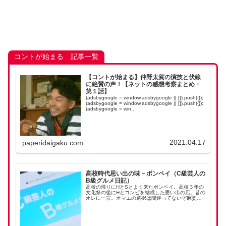
コントが始まる 記事一覧
【コントが始まる】仲野太賀の演技と伏線
に絶賛の声！【ネットの感想考察まとめ・
第１話】
(adsbygoogle = window.adsbygoogle || []).push({});
(adsbygoogle = window.adsbygoogle || []).push({});
(adsbygoogle = win...
2021.04.17
paperidaigaku.com
高校時代思い出の味－ポンペイ（C級芸人の
B級グルメ日記）
高校の帰りにHとSとよく来たポンペイ。高校３年の
文化祭の後にHとコンビを結成した思い出の店。昔の
オレに一言。オマエの選択は間違ってないぞ麻婆
丼、最高！ (adsbygoogle = window.adsbygoogle ||
[]).pus...