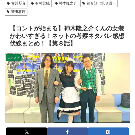
古川琴音
有村架純
神木隆之介
第８話（第８回）
菅田将暉
【コントが始まる】神木隆之介くんの女装
かわいすぎる！ネットの考察ネタバレ感想
伏線まとめ！【第８話】
エンタメ