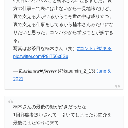
4人目のマクベスこと楠木さんに泣きました。裏
方の仕事って表には出ないから一見地味だけど、
裏で支える人がいるからこそ世の中は成り立つ。
裏で支える仕事をしてるから楠木さんみたいにな
りたいと思った。コンパジから学ぶことが多すぎ
る。
写真はお茶目な楠木さん（笑）
#コントが始まる
pic.twitter.com/P9iT56x8Su
— 𝑲.𝑨𝒓𝒊𝒎𝒖𝒓𝒂❤︎𝒇𝒐𝒓𝒆𝒗𝒆𝒓 (@kasumin_2_13)
June 5,
2021
楠木さんの最後の顔が好きだったな
1回邪魔者扱いされて、引いてしまったお節介を
最後にまたやりに来て