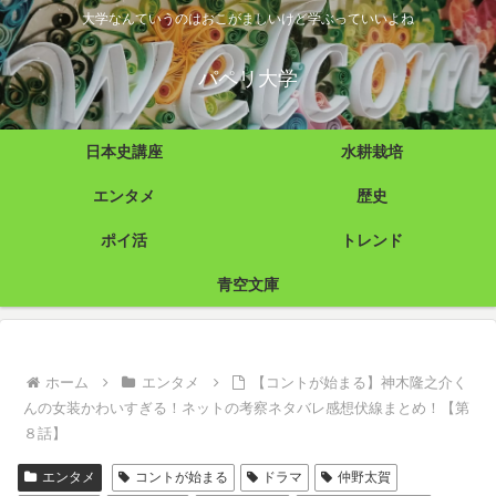
大学なんていうのはおこがましいけど学ぶっていいよね
パペリ大学
日本史講座
水耕栽培
エンタメ
歴史
ポイ活
トレンド
青空文庫
ホーム
エンタメ
【コントが始まる】神木隆之介く
んの女装かわいすぎる！ネットの考察ネタバレ感想伏線まとめ！【第
８話】
エンタメ
コントが始まる
ドラマ
仲野太賀