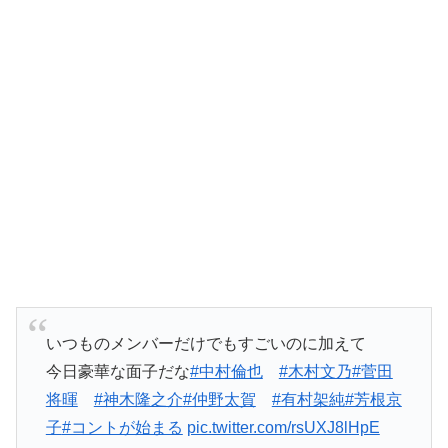
いつものメンバーだけでもすごいのに加えて
今日豪華な面子だな
#中村倫也
#木村文乃
#菅田
将暉
#神木隆之介
#仲野太賀
#有村架純
#芳根京
子
#コントが始まる
pic.twitter.com/rsUXJ8lHpE