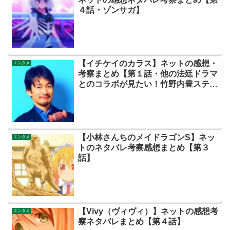
４話・ゾンサガ】
【イチケイのカラス】ネットの感想・
エンタメ
考察まとめ【第１話・他の法廷ドラマ
とのコラボが見たい！竹野内豊ステキ
過ぎる！チョコプラがんばれ！】
【小林さんちのメイドラゴンS】ネッ
エンタメ
トのネタバレ考察感想まとめ【第３
話】
【Vivy（ヴィヴィ）】ネットの感想考
エンタメ
察ネタバレまとめ【第４話】