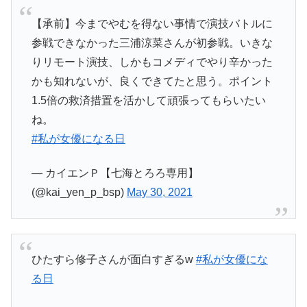
【承前】今までやむを得ない事情で演技バトルに
参戦できなかった三浦涼菜さんが初参戦。いきな
りリモート演技、しかもコメディでやり辛かった
かも知れないが、良くできてたと思う。ポイント
1.5倍の救済措置を活かして頑張ってもらいたい
ね。
#私が女優になる日
— カイエンＰ【七海とろろ専用】
(@kai_yen_p_bsp)
May 30, 2021
ひたすら修子さんが面白すぎるw
#私が女優にな
る日