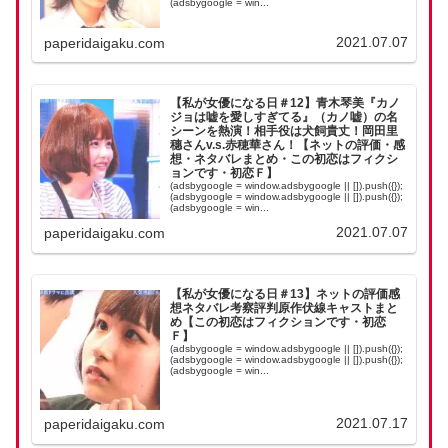
(adsbygoogle = win...
2021.07.07
paperidaigaku.com
【私が女優になる日＃12】青木琴美『カノ
ジョは嘘を愛しすぎてる』（カノ嘘）の名
シーンを熱演！相手役は犬飼貴丈！岡田里
穗さんv.s.赤穂華さん！【ネットの評価・感
想・ネタバレまとめ・この初恋はフィクシ
ョンです・初恋Ｆ】
(adsbygoogle = window.adsbygoogle || []).push({});
(adsbygoogle = window.adsbygoogle || []).push({});
(adsbygoogle = win...
2021.07.07
paperidaigaku.com
【私が女優になる日＃13】ネットの評価感
想ネタバレ考察評判原作伏線キャストまと
め【この初恋はフィクションです・初恋
Ｆ】
(adsbygoogle = window.adsbygoogle || []).push({});
(adsbygoogle = window.adsbygoogle || []).push({});
(adsbygoogle = win...
2021.07.17
paperidaigaku.com