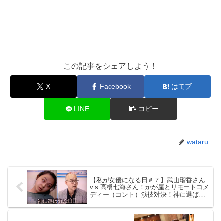
この記事をシェアしよう！
X
Facebook
はてブ
LINE
コピー
wataru
【私が女優になる日＃７】武山瑠香さん
v.s.高橋七海さん！かが屋とリモートコメ
ディー（コント）演技対決！神に選ばれ
た白目wwwかわいい！【ネットの感想・
評価まとめ・動画あり・この初恋はフィ
クションです・初恋Ｆ】