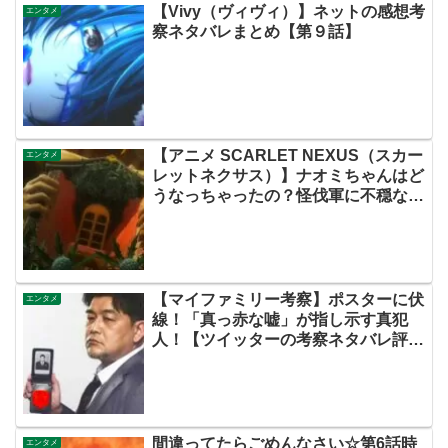
【Vivy（ヴィヴィ）】ネットの感想考
エンタメ
察ネタバレまとめ【第９話】
【アニメ SCARLET NEXUS（スカー
エンタメ
レットネクサス）】ナオミちゃんはど
うなっちゃったの？怪伐軍に不穏な空
気！【ネットのネタバレ感想考察まと
め・第３話・スカネク】
【マイファミリー考察】ポスターに伏
エンタメ
線！「真っ赤な嘘」が指し示す真犯
人！【ツイッターの考察ネタバレ評価
黒幕評判感想批判原作犯人キャスト脚
本あらすじ伏線まとめ・吉乃栄太郎】
間違ってたらごめんなさい☆第6話時
エンタメ