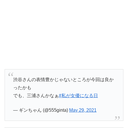
渋谷さんの表情豊かじゃないところが今回は良か
ったかも
でも、三浦さんかなぁ
#私が女優になる日
— ギンちゃん (@555ginta)
May 29, 2021