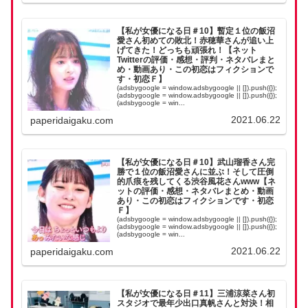
【私が女優になる日＃10】暫定１位の飯沼
愛さん初めての敗北！赤穂華さんが追い上
げてきた！どっちも頑張れ！【ネット
Twitterの評価・感想・評判・ネタバレまと
め・動画あり・この初恋はフィクションで
す・初恋Ｆ】
(adsbygoogle = window.adsbygoogle || []).push({});
(adsbygoogle = window.adsbygoogle || []).push({});
(adsbygoogle = win...
2021.06.22
paperidaigaku.com
【私が女優になる日＃10】武山瑠香さん完
勝で１位の飯沼愛さんに並ぶ！そして圧倒
的爪痕を残してくる渋谷風花さんwww【ネ
ットの評価・感想・ネタバレまとめ・動画
あり・この初恋はフィクションです・初恋
Ｆ】
(adsbygoogle = window.adsbygoogle || []).push({});
(adsbygoogle = window.adsbygoogle || []).push({});
(adsbygoogle = win...
2021.06.22
paperidaigaku.com
【私が女優になる日＃11】三浦涼菜さん初
スタジオで最年少出口真帆さんと対決！相