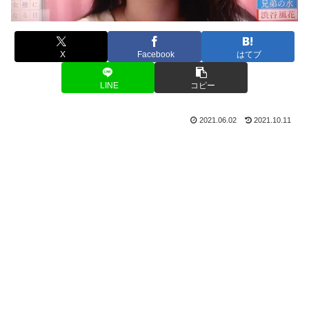
X
Facebook
はてブ
LINE
コピー
2021.06.02
2021.10.11