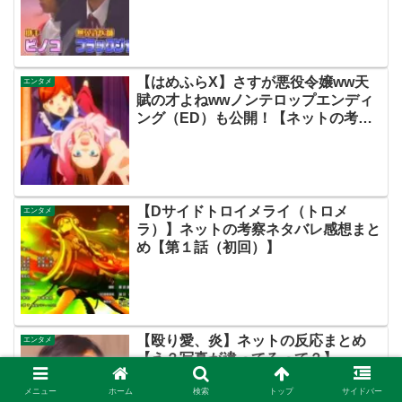
晃良も良い！【ネットの考察ネタバレ
感想まとめ・第10話】
【はめふらX】さすが悪役令嬢ww天
エンタメ
賦の才よねwwノンテロップエンディ
ング（ED）も公開！【ネットの考察
ネタバレ感想まとめ・第２話・乙女ゲ
ームの破滅フラグしかない悪役令嬢に
転生してしまった…X】
【Dサイドトロイメライ（トロメ
エンタメ
ラ）】ネットの考察ネタバレ感想まと
め【第１話（初回）】
【殴り愛、炎】ネットの反応まとめ
エンタメ
【え？写真が違ってるって？】
メニュー
ホーム
検索
トップ
サイドバー