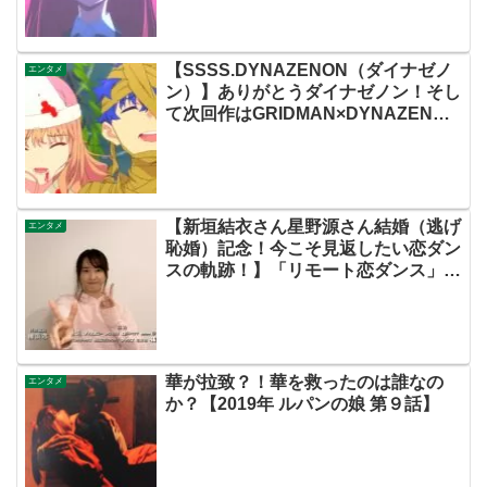
なし27分ノンストップ放送！すごす
ぎる！【ネットの感想ネタバレ考察ま
とめ・第11話・ゾンサガ】
【SSSS.DYNAZENON（ダイナゼノ
エンタメ
ン）】ありがとうダイナゼノン！そし
て次回作はGRIDMAN×DYNAZENON
だって！？映画（劇場版）！？【ネッ
トの考察ネタバレ感想まとめ・最終
回】
【新垣結衣さん星野源さん結婚（逃げ
エンタメ
恥婚）記念！今こそ見返したい恋ダン
スの軌跡！】「リモート恋ダンス」の
成立と展開―「コロナとドラマ」論序
説―
華が拉致？！華を救ったのは誰なの
エンタメ
か？【2019年 ルパンの娘 第９話】