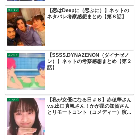
【恋はDeepに（恋ぷに）】ネットの
エンタメ
ネタバレ考察感想まとめ【第８話】
【SSSS.DYNAZENON（ダイナゼノ
エンタメ
ン）】ネットの考察感想まとめ【第２
話】
【私が女優になる日＃８】赤穂華さん
エンタメ
v.s.出口真帆さん！かが屋の加賀さん
とリモートコント（コメディー）演技
対決！オプションアイドルおもろすぎ
るやろwww出来レースの噂を吹き飛
ばせ！【ネットの感想・評価まとめ・
動画あり・この初恋はフィクションで