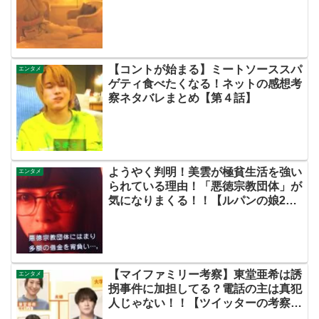
【コントが始まる】ミートソーススパ
エンタメ
ゲティ食べたくなる！ネットの感想考
察ネタバレまとめ【第４話】
ようやく判明！美雲が極貧生活を強い
エンタメ
られている理由！「悪徳宗教団体」が
気になりまくる！！【ルパンの娘2
第6話】
【マイファミリー考察】東堂亜希は誘
エンタメ
拐事件に加担してる？電話の主は真犯
人じゃない！！【ツイッターの考察ネ
タバレ評価黒幕評判感想批判原作犯人