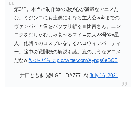
第3話。本当に制作陣の遊び心が満載なアニメだ
な。ミジンコにも土偶にもなる主人公w今までの
ヴァンパイア像をバッサリ斬る血比呂さん。ニン
ニクをむしゃむしゃ食べるマイ🧄鉄人28号やx星
人、他諸々のコスプレをするハロウィンパーティ
ー。途中の戦闘機の解説も謎。嵐のようなアニメ
だなw
#ぶらどらぶ
pic.twitter.com/Ayngs6eBOE
— 井田ともき (@LGE_IDA777_A)
July 16, 2021