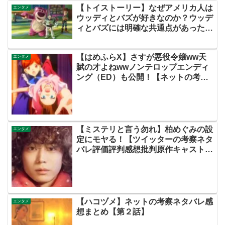
【トイストーリー】なぜアメリカ人は
エンタメ
ウッディとバズが好きなのか？ウッデ
ィとバズには明確な共通点があった！
バズのモデルになった宇宙飛行士も紹
介！
【はめふらX】さすが悪役令嬢ww天
エンタメ
賦の才よねwwノンテロップエンディ
ング（ED）も公開！【ネットの考察
ネタバレ感想まとめ・第２話・乙女ゲ
ームの破滅フラグしかない悪役令嬢に
転生してしまった…X】
【ミステリと言う勿れ】柏めぐみの設
エンタメ
定にモヤる！【ツイッターの考察ネタ
バレ評価評判感想批判原作キャスト脚
本あらすじ伏線まとめ犯人黒幕・ミス
テリというなかれ ドラマ】
【ハコヅメ】ネットの考察ネタバレ感
エンタメ
想まとめ【第２話】