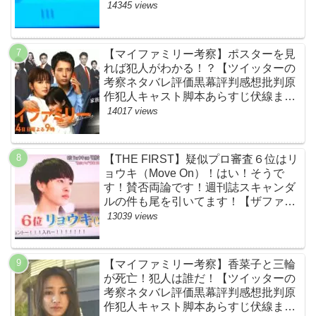
原作犯人キャスト黒幕伏線まとめ】
14345 views
【マイファミリー考察】ポスターを見
れば犯人がわかる！？【ツイッターの
考察ネタバレ評価黒幕評判感想批判原
作犯人キャスト脚本あらすじ伏線まと
め】
14017 views
【THE FIRST】疑似プロ審査６位はリ
ョウキ（Move On）！はい！そうで
す！賛否両論です！週刊誌スキャンダ
ルの件も尾を引いてます！【ザファー
スト・ネットのネタバレ感想考察まと
13039 views
め・スッキリ・BE:FIRST・ビーファ
ースト】
【マイファミリー考察】香菜子と三輪
が死亡！犯人は誰だ！【ツイッターの
考察ネタバレ評価黒幕評判感想批判原
作犯人キャスト脚本あらすじ伏線まと