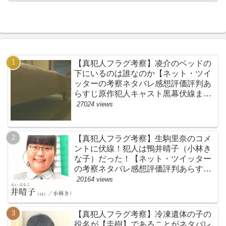
す・初恋Ｆ・飯沼愛】
【真犯人フラグ考察】凌介のベッドの
下にいるのは誰なのか【ネット・ツイ
ッターの考察ネタバレ感想評価評判あ
らすじ原作犯人キャスト黒幕伏線まと
め】
27024 views
【真犯人フラグ考察】生駒里奈のコメ
ントに伏線！犯人は鴨井晴子（小林き
な子）だった！【ネット・ツイッター
の考察ネタバレ感想評価評判あらすじ
原作犯人キャスト黒幕伏線まとめ・鴨
20164 views
居晴子】
【真犯人フラグ考察】冷凍遺体の子の
役名が【圭樹】であることがネタバレ