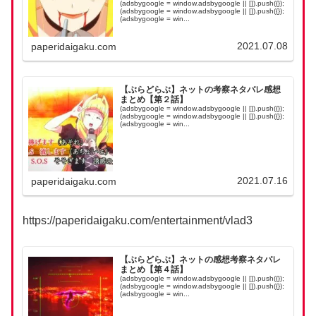
(adsbygoogle = window.adsbygoogle || []).push({});
(adsbygoogle = window.adsbygoogle || []).push({});
(adsbygoogle = win...
2021.07.08
paperidaigaku.com
【ぶらどらぶ】ネットの考察ネタバレ感想
まとめ【第２話】
(adsbygoogle = window.adsbygoogle || []).push({});
(adsbygoogle = window.adsbygoogle || []).push({});
(adsbygoogle = win...
2021.07.16
paperidaigaku.com
https://paperidaigaku.com/entertainment/vlad3
【ぶらどらぶ】ネットの感想考察ネタバレ
まとめ【第４話】
(adsbygoogle = window.adsbygoogle || []).push({});
(adsbygoogle = window.adsbygoogle || []).push({});
(adsbygoogle = win...