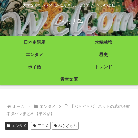
大学なんていうのはおこがましいけど学ぶっていいよね
パペリ大学
日本史講座
水耕栽培
エンタメ
歴史
ポイ活
トレンド
青空文庫
ホーム
エンタメ
【ぶらどらぶ】ネットの感想考察
ネタバレまとめ【第３話】
エンタメ
アニメ
ぶらどらぶ