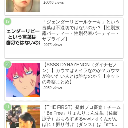
伏線まとめ】
10046 views
「ジェンダーリビールケーキ」という
言葉は不適切ではないのか？【性別披
露パーティー・性別発表パーティー・
サプライズ】
9975 views
【SSSS.DYNAZENON（ダイナゼノ
ン）】ガウマはミイラなのか？ガウマ
が会いたい人とは誰なのか？【ネット
の考察まとめ】
9939 views
【THE FIRST】疑似プロ審査！チーム
「Be Free」りょんりょん先生（佐藤
涼子）おもろすぎるwwレオくんがん
ばれ！振り付け（ダンス）は「s**t