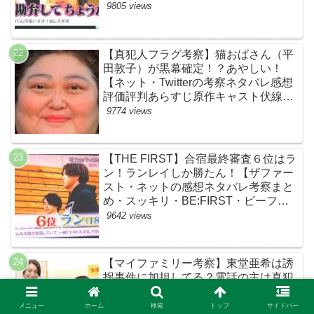
kingz」のOguri・Kazuki！豪華！【ネ
9805 views
ットのネタバレ感想考察評判評価まと
め・ザファースト・スッキリ・
BE:FIRST・ビーファースト】
【真犯人フラグ考察】猫おばさん（平
田敦子）が黒幕確定！？あやしい！
【ネット・Twitterの考察ネタバレ感想
評価評判あらすじ原作キャスト伏線ま
とめ】
9774 views
【THE FIRST】合宿最終審査６位はラ
ン！ランレイしか勝たん！【ザファー
スト・ネットの感想ネタバレ考察まと
め・スッキリ・BE:FIRST・ビーファ
ースト】
9642 views
【マイファミリー考察】東堂亜希は誘
拐事件に加担してる？電話の主は真犯
人じゃない！！【ツイッターの考察ネ
タバレ評価黒幕評判感想批判原作犯人
メニュー
ホーム
検索
トップ
サイドバー