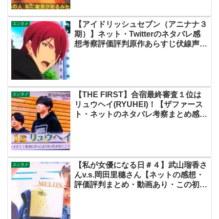
【アイドリッシュセブン（アニナナ３
エンタメ
期）】ネット・Twitterのネタバレ感
想考察評価評判原作あらすじ伏線声優
まとめ【第３話・サドビ】
【THE FIRST】合宿最終審査１位は
エンタメ
リュウヘイ(RYUHEI)！【ザファース
ト・ネットのネタバレ考察まとめ感
想・スッキリ・BE:FIRST・ビーファ
ースト】
【私が女優になる日＃４】武山瑠香さ
エンタメ
んv.s.岡田里穗さん【ネットの感想・
評価評判まとめ・動画あり・この初恋
はフィクションです・初恋Ｆ・飯沼
愛】