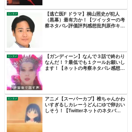
【逃亡医F ドラマ】桐山照史が犯人
エンタメ
（黒幕）最有力か！【ツイッターの考
察ネタバレ評価評判感想批判原作キャ
スト脚本あらすじ伏線まとめ犯人黒
幕】
【ガンディーン】なんで３話で終わり
エンタメ
なんだ！？最低でも１クールお願いし
ます！【ネットの考察ネタバレ感想ま
とめ・第２話・超速パラヒーロー】
アニメ【スーパーカブ】椎ちゃんかわ
エンタメ
いすぎるしカレーうどんにゆで卵おい
しそう！【Twitterネットのネタバレ
評価考察感想評判まとめ・第11話】