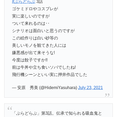
#ぶらどらぶ
3話
ゴケミドロやコスプレが
実に楽しいのですが
ついて来れるのは･･
シナリオは面白いと思うのですが
この絵作りは白い砂等の
美しいモノを観てきた人には
嫌悪感が出て来そうな!
今度は餃子ですか!!
前は牛丼や立ち食いソバでしたね!
飛行機シーンといい実に押井作品でした
— 安原 秀美 (@HidemiYasuhara)
July 23, 2021
「ぶらどらぶ」第3話。伝承で知られる吸血鬼と