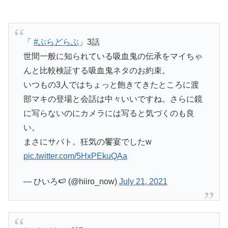
「
#ぶらどらぶ
」3話
世間一般に知られている吸血鬼の伝承をマイちゃ
んと比較検証する吸血鬼ネタのお約束。
いつもの3人ではちょっと飽きてきたところに渡
部マキの登場と会話は中々いいですね。さらに鏡
に写らないのにカメラには写ると気づくのも良
い。
まさにサバト。狂気の饗宴でしたw
pic.twitter.com/5HxPEkuQAa
— ひいろ🍉 (@hiiro_now)
July 21, 2021