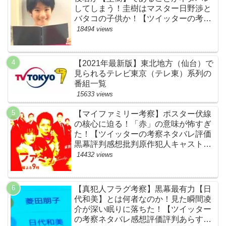
してしまう！圭樹はマスター日野渉と
バタコの子供か！【ツイッターの考察
ネタバレ感想評価評判あらすじ原作犯
18494 views
人キャスト黒幕伏線まとめ】
【2021年最新版】東北地方（仙台）で
見られるテレビ東京（テレ東）系列の
番組一覧
15633 views
【マイファミリー考察】ポスター伏線
の核心に迫る！「赤」の意味が怖すぎ
た！【ツイッターの考察ネタバレ評価
黒幕評判感想批判原作犯人キャスト脚
本あらすじ伏線まとめ】
14432 views
【真犯人フラグ考察】黒幕最有力【日
代和美】とは何者なのか！見た瞬間凌
介が深い眠りに落ちた！【ツイッター
の考察ネタバレ感想評価評判あらすじ