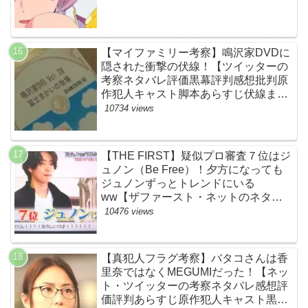
【マイファミリー考察】鳴沢家DVDに
隠された衝撃の伏線！【ツイッターの
考察ネタバレ評価黒幕評判感想批判原
作犯人キャスト脚本あらすじ伏線まと
め】
10734 views
【THE FIRST】疑似プロ審査７位はジ
ュノン（Be Free）！夕方になっても
ジュノンずっとトレンドにいる
ww【ザファースト・ネットのネタバ
レ感想考察まとめ・スッキリ・
10476 views
BE:FIRST・ビーファースト】
【真犯人フラグ考察】バタコさんは香
里奈ではなくMEGUMIだった！【ネッ
ト・ツイッターの考察ネタバレ感想評
価評判あらすじ原作犯人キャスト黒幕