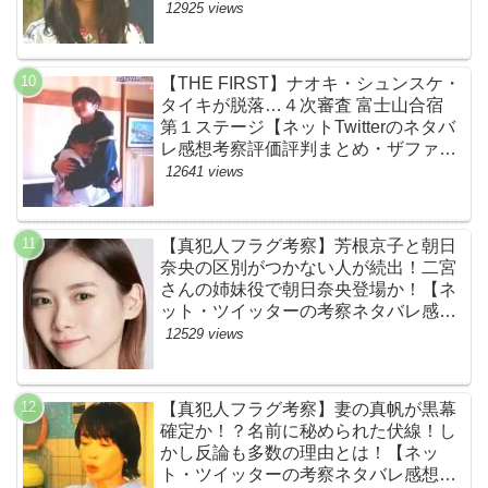
め】
12925 views
【THE FIRST】ナオキ・シュンスケ・
タイキが脱落…４次審査 富士山合宿
第１ステージ【ネットTwitterのネタバ
レ感想考察評価評判まとめ・ザファー
スト・スッキリ・BE:FIRST・ビーフ
12641 views
ァースト】
【真犯人フラグ考察】芳根京子と朝日
奈央の区別がつかない人が続出！二宮
さんの姉妹役で朝日奈央登場か！【ネ
ット・ツイッターの考察ネタバレ感想
評価評判あらすじ原作犯人キャスト黒
12529 views
幕伏線まとめ】
【真犯人フラグ考察】妻の真帆が黒幕
確定か！？名前に秘められた伏線！し
かし反論も多数の理由とは！【ネッ
ト・ツイッターの考察ネタバレ感想評