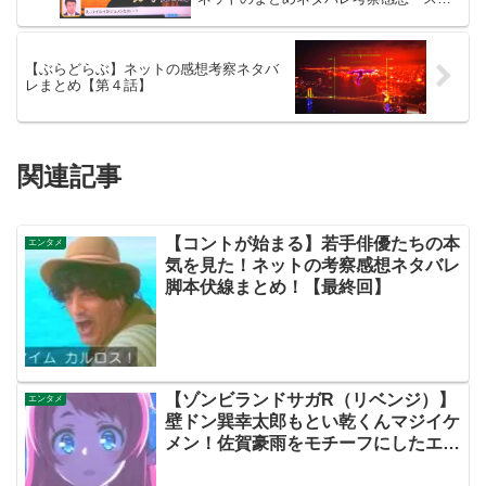
キリ・BE:FIRST・ビーファースト】
【ぶらどらぶ】ネットの感想考察ネタバ
レまとめ【第４話】
関連記事
【コントが始まる】若手俳優たちの本
エンタメ
気を見た！ネットの考察感想ネタバレ
脚本伏線まとめ！【最終回】
【ゾンビランドサガR（リベンジ）】
エンタメ
壁ドン巽幸太郎もとい乾くんマジイケ
メン！佐賀豪雨をモチーフにしたエピ
ソード泣けるわ…最終回はなんとCM