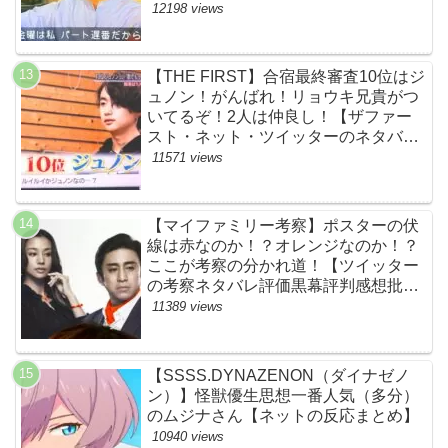
価評判あらすじ原作犯人キャスト黒幕
12198 views
伏線まとめ】
【THE FIRST】合宿最終審査10位はジ
ュノン！がんばれ！リョウキ兄貴がつ
いてるぞ！2人は仲良し！【ザファー
スト・ネット・ツイッターのネタバレ
考察まとめ感想評価評判・スッキリ・
11571 views
BE:FIRST・ビーファースト・
JUNON・RYOKI】
【マイファミリー考察】ポスターの伏
線は赤なのか！？オレンジなのか！？
ここが考察の分かれ道！【ツイッター
の考察ネタバレ評価黒幕評判感想批判
原作犯人キャスト脚本あらすじ伏線ま
11389 views
とめ】
【SSSS.DYNAZENON（ダイナゼノ
ン）】怪獣優生思想一番人気（多分）
のムジナさん【ネットの反応まとめ】
10940 views