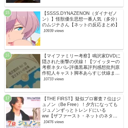
【SSSS.DYNAZENON（ダイナゼノ
ン）】怪獣優生思想一番人気（多分）
のムジナさん【ネットの反応まとめ】
10939 views
【マイファミリー考察】鳴沢家DVDに
隠された衝撃の伏線！【ツイッターの
考察ネタバレ評価黒幕評判感想批判原
作犯人キャスト脚本あらすじ伏線まと
め】
10733 views
【THE FIRST】疑似プロ審査７位はジ
ュノン（Be Free）！夕方になっても
ジュノンずっとトレンドにいる
ww【ザファースト・ネットのネタバ
レ感想考察まとめ・スッキリ・
10476 views
BE:FIRST・ビーファースト】