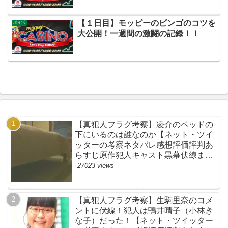
【１日目】モッピーのビンゴのコツを
ポイ活
大公開！一週間の激闘の記録！！
【真犯人フラグ考察】凌介のベッドの
下にいるのは誰なのか【ネット・ツイ
ッターの考察ネタバレ感想評価評判あ
らすじ原作犯人キャスト黒幕伏線まと
め】
27023 views
【真犯人フラグ考察】生駒里奈のコメ
ントに伏線！犯人は鴨井晴子（小林き
な子）だった！【ネット・ツイッター