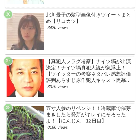
北川景子の髪型画像付きツイートまと
め【リコカツ】
8420 views
【真犯人フラグ考察】ナイツ塙が出演
決定！ナイツ塙真犯人説が急浮上！
【ツイッターの考察ネタバレ感想評価
評判あらすじ原作犯人キャスト黒幕伏
線まとめ】
8379 views
五寸人参のリベンジ！！冷蔵庫で催芽
まきしたら発芽がキレイにそろった
よ！【にんじん 12日目】
8166 views