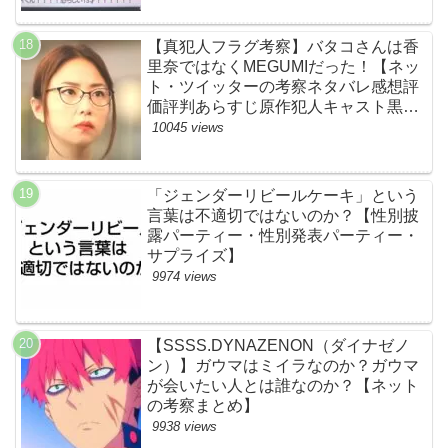
【真犯人フラグ考察】バタコさんは香
里奈ではなくMEGUMIだった！【ネッ
ト・ツイッターの考察ネタバレ感想評
価評判あらすじ原作犯人キャスト黒幕
伏線まとめ】
10045 views
「ジェンダーリビールケーキ」という
言葉は不適切ではないのか？【性別披
露パーティー・性別発表パーティー・
サプライズ】
9974 views
【SSSS.DYNAZENON（ダイナゼノ
ン）】ガウマはミイラなのか？ガウマ
が会いたい人とは誰なのか？【ネット
の考察まとめ】
9938 views