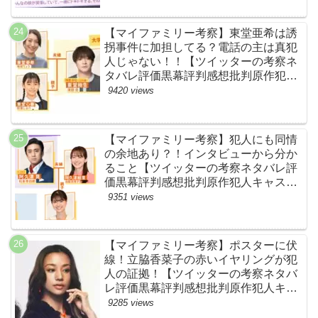
【マイファミリー考察】東堂亜希は誘
拐事件に加担してる？電話の主は真犯
人じゃない！！【ツイッターの考察ネ
タバレ評価黒幕評判感想批判原作犯人
キャスト脚本あらすじ伏線まとめ】
9420 views
【マイファミリー考察】犯人にも同情
の余地あり？！インタビューから分か
ること【ツイッターの考察ネタバレ評
価黒幕評判感想批判原作犯人キャスト
脚本あらすじ伏線まとめ】
9351 views
【マイファミリー考察】ポスターに伏
線！立脇香菜子の赤いイヤリングが犯
人の証拠！【ツイッターの考察ネタバ
レ評価黒幕評判感想批判原作犯人キャ
スト脚本あらすじ伏線まとめ・高橋メ
9285 views
アリージュン】