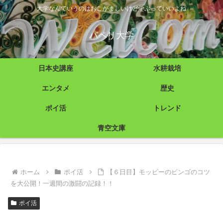
大学なんていうのはおこがましいけど学ぶっていいよね
パペリ大学
日本史講座
水耕栽培
エンタメ
歴史
ポイ活
トレンド
青空文庫
ホーム
ポイ活
【６日目】モッピーのビンゴのコツ
を大公開！一週間の激闘の記録！！
ポイ活