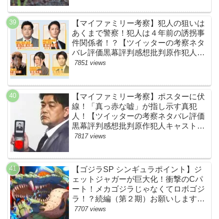
【マイファミリー考察】犯人の狙いは
あくまで警察！犯人は４年前の誘拐事
件関係者！？【ツイッターの考察ネタ
バレ評価黒幕評判感想批判原作犯人キ
ャスト脚本あらすじ伏線まとめ】
7851 views
【マイファミリー考察】ポスターに伏
線！「真っ赤な嘘」が指し示す真犯
人！【ツイッターの考察ネタバレ評価
黒幕評判感想批判原作犯人キャスト脚
本あらすじ伏線まとめ・吉乃栄太郎】
7817 views
【ゴジラSP シンギュラポイント】ジ
ェットジャガーが巨大化！衝撃のCパ
ート！メカゴジラじゃなくてロボゴジ
ラ！？続編（第２期）お願いします！
【ネットの考察ネタバレ感想まとめ・
7707 views
最終回】