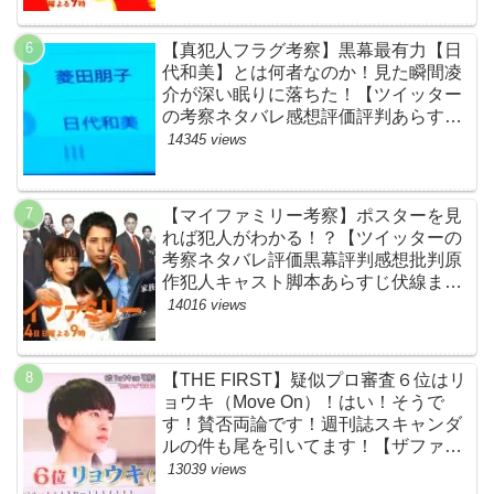
【真犯人フラグ考察】黒幕最有力【日
代和美】とは何者なのか！見た瞬間凌
介が深い眠りに落ちた！【ツイッター
の考察ネタバレ感想評価評判あらすじ
原作犯人キャスト黒幕伏線まとめ】
14345 views
【マイファミリー考察】ポスターを見
れば犯人がわかる！？【ツイッターの
考察ネタバレ評価黒幕評判感想批判原
作犯人キャスト脚本あらすじ伏線まと
め】
14016 views
【THE FIRST】疑似プロ審査６位はリ
ョウキ（Move On）！はい！そうで
す！賛否両論です！週刊誌スキャンダ
ルの件も尾を引いてます！【ザファー
スト・ネットのネタバレ感想考察まと
13039 views
め・スッキリ・BE:FIRST・ビーファ