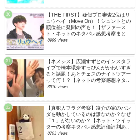
【THE FIRST】疑似プロ審査2位はリ
ュウヘイ（Move On）！シュントとの
順位差に疑問の声も！【ザファース
ト・ネットのネタバレ感想考察まと
め・スッキリ・BE:FIRST・ビーファ
8999 views
ースト】
【ネメシス】広瀬すずとのインスタラ
イブで橋本環奈すっぴんがかわいすぎ
ると話題！あとチェスのナイトツアー
って何！？【ネットの考察感想ネタバ
レまとめ【第９話】
8910 views
【真犯人フラグ考察】凌介の家のパン
ダを動かしているのは誰なのか？なぜ
「１」がないのか？【ネット・ツイッ
ターの考察ネタバレ感想評価評判あら
すじ原作犯人キャスト黒幕伏線まと
8703 views
め】