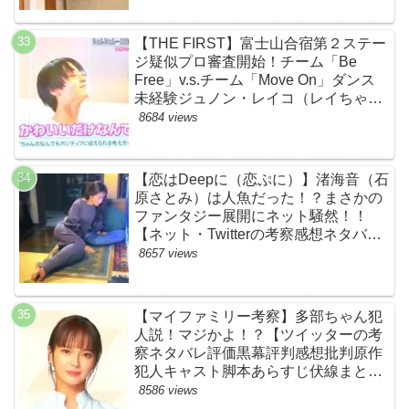
【THE FIRST】富士山合宿第２ステー
ジ疑似プロ審査開始！チーム「Be
Free」v.s.チーム「Move On」ダンス
未経験ジュノン・レイコ（レイちゃ
ん）頑張れ！ルイルイかわいすぎる
8684 views
ww【ネットのネタバレ感想考察まと
め・ザファースト・スッキリ・
BE:FIRST・ビーファースト】
【恋はDeepに（恋ぷに）】渚海音（石
原さとみ）は人魚だった！？まさかの
ファンタジー展開にネット騒然！！
【ネット・Twitterの考察感想ネタバレ
評価評判あらすじまとめ】
8657 views
【マイファミリー考察】多部ちゃん犯
人説！マジかよ！？【ツイッターの考
察ネタバレ評価黒幕評判感想批判原作
犯人キャスト脚本あらすじ伏線まと
め・多部未華子】
8586 views