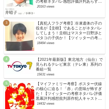
の考察ネタバレ感想評価評判あらすじ
原作犯人キャスト黒幕伏線まとめ・鴨
20163 views
居晴子】
【真犯人フラグ考察】冷凍遺体の子の
役名が【圭樹】であることがネタバレ
してしまう！圭樹はマスター日野渉と
バタコの子供か！【ツイッターの考察
ネタバレ感想評価評判あらすじ原作犯
18494 views
人キャスト黒幕伏線まとめ】
【2021年最新版】東北地方（仙台）で
見られるテレビ東京（テレ東）系列の
番組一覧
15631 views
【マイファミリー考察】ポスター伏線
の核心に迫る！「赤」の意味が怖すぎ
た！【ツイッターの考察ネタバレ評価
黒幕評判感想批判原作犯人キャスト脚
本あらすじ伏線まとめ】
14432 views