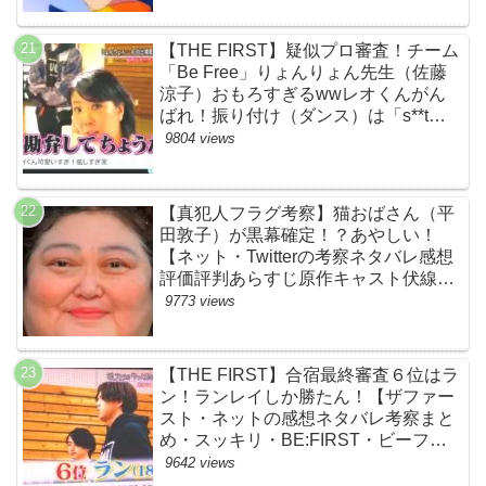
【THE FIRST】疑似プロ審査！チーム
「Be Free」りょんりょん先生（佐藤
涼子）おもろすぎるwwレオくんがん
ばれ！振り付け（ダンス）は「s**t
kingz」のOguri・Kazuki！豪華！【ネ
9804 views
ットのネタバレ感想考察評判評価まと
め・ザファースト・スッキリ・
BE:FIRST・ビーファースト】
【真犯人フラグ考察】猫おばさん（平
田敦子）が黒幕確定！？あやしい！
【ネット・Twitterの考察ネタバレ感想
評価評判あらすじ原作キャスト伏線ま
とめ】
9773 views
【THE FIRST】合宿最終審査６位はラ
ン！ランレイしか勝たん！【ザファー
スト・ネットの感想ネタバレ考察まと
め・スッキリ・BE:FIRST・ビーファ
ースト】
9642 views