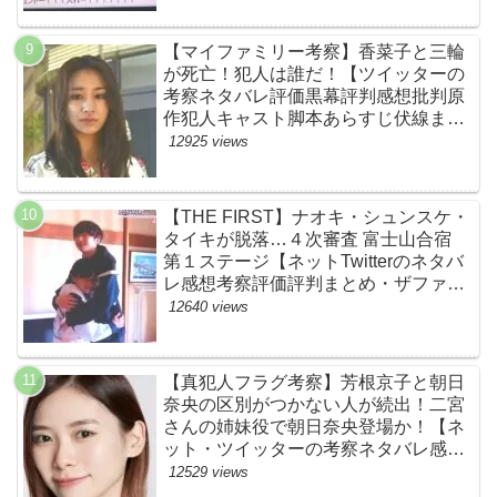
ースト】
【マイファミリー考察】香菜子と三輪
が死亡！犯人は誰だ！【ツイッターの
考察ネタバレ評価黒幕評判感想批判原
作犯人キャスト脚本あらすじ伏線まと
め】
12925 views
【THE FIRST】ナオキ・シュンスケ・
タイキが脱落…４次審査 富士山合宿
第１ステージ【ネットTwitterのネタバ
レ感想考察評価評判まとめ・ザファー
スト・スッキリ・BE:FIRST・ビーフ
12640 views
ァースト】
【真犯人フラグ考察】芳根京子と朝日
奈央の区別がつかない人が続出！二宮
さんの姉妹役で朝日奈央登場か！【ネ
ット・ツイッターの考察ネタバレ感想
評価評判あらすじ原作犯人キャスト黒
12529 views
幕伏線まとめ】