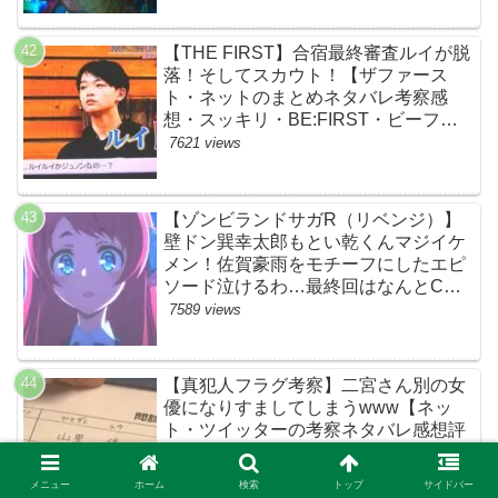
【THE FIRST】合宿最終審査ルイが脱
落！そしてスカウト！【ザファース
ト・ネットのまとめネタバレ考察感
想・スッキリ・BE:FIRST・ビーファ
ースト】
7621 views
【ゾンビランドサガR（リベンジ）】
壁ドン巽幸太郎もとい乾くんマジイケ
メン！佐賀豪雨をモチーフにしたエピ
ソード泣けるわ…最終回はなんとCM
なし27分ノンストップ放送！すごすぎ
7589 views
る！【ネットの感想ネタバレ考察まと
め・第11話・ゾンサガ】
【真犯人フラグ考察】二宮さん別の女
優になりすましてしまうwww【ネッ
ト・ツイッターの考察ネタバレ感想評
価評判あらすじ原作犯人キャスト黒幕
伏線まとめ・山里亮太・蒼井優】
7287 views
メニュー
ホーム
検索
トップ
サイドバー