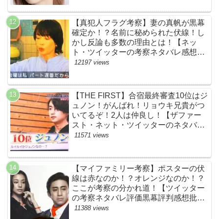
【真犯人フラグ考察】妻の真帆が黒幕
確定か！？名前に秘められた伏線！し
かし反論も多数の理由とは！【ネッ
ト・ツイッターの考察ネタバレ感想評
価評判あらすじ原作犯人キャスト黒幕
12197 views
伏線まとめ】
【THE FIRST】合宿最終審査10位はジ
ュノン！がんばれ！リョウキ兄貴がつ
いてるぞ！2人は仲良し！【ザファー
スト・ネット・ツイッターのネタバレ
考察まとめ感想評価評判・スッキリ・
11571 views
BE:FIRST・ビーファースト・
JUNON・RYOKI】
【マイファミリー考察】ポスターの伏
線は赤なのか！？オレンジなのか！？
ここが考察の分かれ道！【ツイッター
の考察ネタバレ評価黒幕評判感想批判
原作犯人キャスト脚本あらすじ伏線ま
11388 views
とめ】