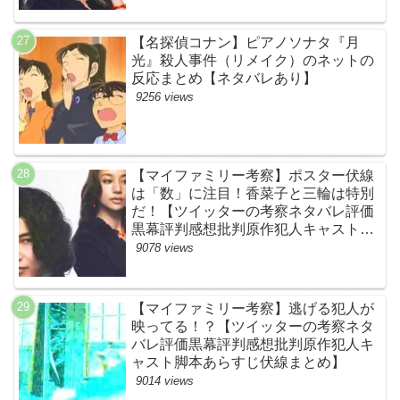
【名探偵コナン】ピアノソナタ『月
光』殺人事件（リメイク）のネットの
反応まとめ【ネタバレあり】
9256 views
【マイファミリー考察】ポスター伏線
は「数」に注目！香菜子と三輪は特別
だ！【ツイッターの考察ネタバレ評価
黒幕評判感想批判原作犯人キャスト脚
本あらすじ伏線まとめ】
9078 views
【マイファミリー考察】逃げる犯人が
映ってる！？【ツイッターの考察ネタ
バレ評価黒幕評判感想批判原作犯人キ
ャスト脚本あらすじ伏線まとめ】
9014 views