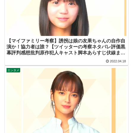
【マイファミリー考察】誘拐は娘の友果ちゃんの自作自
演か！協力者は誰？【ツイッターの考察ネタバレ評価黒
幕評判感想批判原作犯人キャスト脚本あらすじ伏線まと
め・大島美優】
2022.04.18
エンタメ