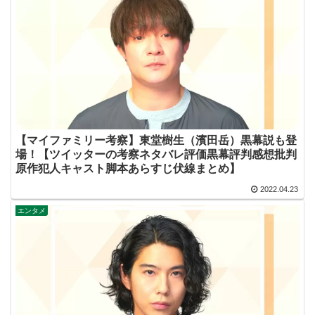
【マイファミリー考察】東堂樹生（濱田岳）黒幕説も登
場！【ツイッターの考察ネタバレ評価黒幕評判感想批判
原作犯人キャスト脚本あらすじ伏線まとめ】
2022.04.23
エンタメ