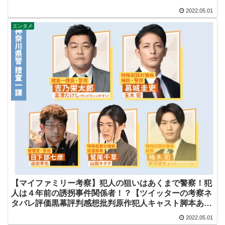
線まとめ】
2022.05.01
エンタメ
【マイファミリー考察】犯人の狙いはあくまで警察！犯
人は４年前の誘拐事件関係者！？【ツイッターの考察ネ
タバレ評価黒幕評判感想批判原作犯人キャスト脚本あら
すじ伏線まとめ】
2022.05.01