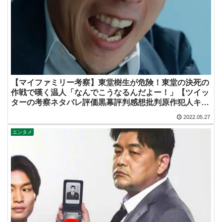
【マイファミリー考察】東堂樹生が危険！東堂の決死の
作戦で嘆く温人「なんでこうなるんだよー！」【ツイッ
ターの考察ネタバレ評価黒幕評判感想批判原作犯人キャ
スト脚本あらすじ伏線まとめ】
2022.05.27
エンタメ