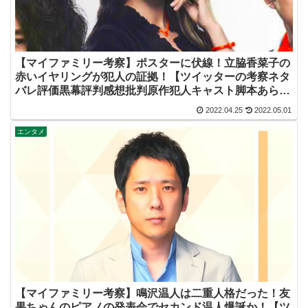
【マイファミリー考察】ポスターに伏線！立脇香菜子の
赤いイヤリングが犯人の証拠！【ツイッターの考察ネタ
バレ評価黒幕評判感想批判原作犯人キャスト脚本あらす
じ伏線まとめ・高橋メアリージュン】
2022.04.25
2022.05.01
エンタメ
【マイファミリー考察】鳴沢温人は二重人格だった！友
果ちゃんのピアノの発表会でセカンド温人爆誕か！【ツ