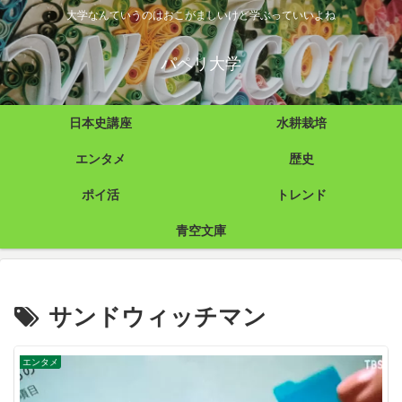
大学なんていうのはおこがましいけど学ぶっていいよね
パペリ大学
日本史講座
水耕栽培
エンタメ
歴史
ポイ活
トレンド
青空文庫
サンドウィッチマン
エンタメ