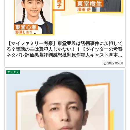
【マイファミリー考察】東堂亜希は誘拐事件に加担して
る？電話の主は真犯人じゃない！！【ツイッターの考察
ネタバレ評価黒幕評判感想批判原作犯人キャスト脚本あ
らすじ伏線まとめ】
2022.05.08
エンタメ