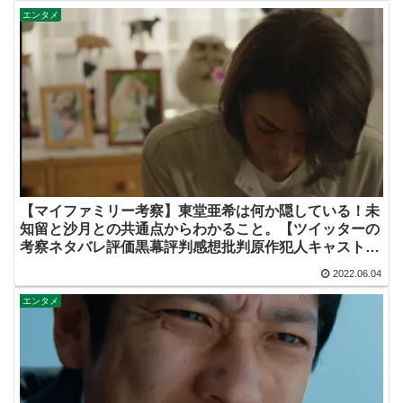
エンタメ
【マイファミリー考察】東堂亜希は何か隠している！未
知留と沙月との共通点からわかること。【ツイッターの
考察ネタバレ評価黒幕評判感想批判原作犯人キャスト脚
本あらすじ伏線まとめ】
2022.06.04
エンタメ