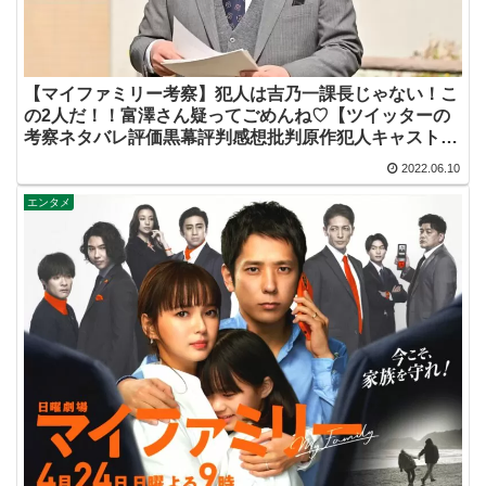
【マイファミリー考察】犯人は吉乃一課長じゃない！こ
の2人だ！！富澤さん疑ってごめんね♡【ツイッターの
考察ネタバレ評価黒幕評判感想批判原作犯人キャスト脚
本あらすじ伏線まとめ】
2022.06.10
エンタメ