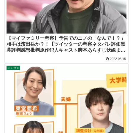
【マイファミリー考察】予告でのニノの「なんで！？」
相手は濱田岳か？！【ツイッターの考察ネタバレ評価黒
幕評判感想批判原作犯人キャスト脚本あらすじ伏線まと
め】
2022.05.15
エンタメ