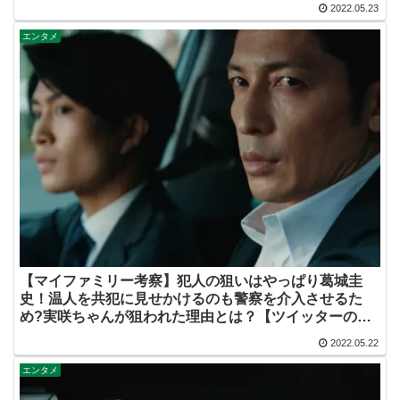
め】
2022.05.23
エンタメ
【マイファミリー考察】犯人の狙いはやっぱり葛城圭
史！温人を共犯に見せかけるのも警察を介入させるた
め?実咲ちゃんが狙われた理由とは？【ツイッターの考
察ネタバレ評価黒幕評判感想批判原作犯人キャスト脚本
2022.05.22
あらすじ伏線まとめ】
エンタメ