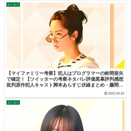
エンタメ
【マイファミリー考察】犯人はプログラマーの鈴間亜矢
で確定！【ツイッターの考察ネタバレ評価黒幕評判感想
批判原作犯人キャスト脚本あらすじ伏線まとめ・藤間爽
子】
2022.04.19
エンタメ