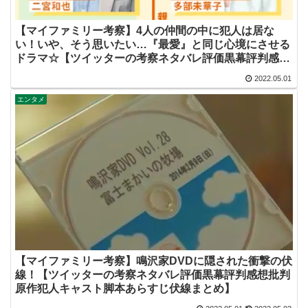
【マイファミリー考察】4人の仲間の中に犯人は居な
い！いや、そう思いたい…『最愛』と同じ心境にさせる
ドラマ☆【ツイッターの考察ネタバレ評価黒幕評判感想
批判原作犯人キャスト脚本あらすじ伏線まとめ】
2022.05.01
エンタメ
【マイファミリー考察】鳴沢家DVDに隠された衝撃の伏
線！【ツイッターの考察ネタバレ評価黒幕評判感想批判
原作犯人キャスト脚本あらすじ伏線まとめ】