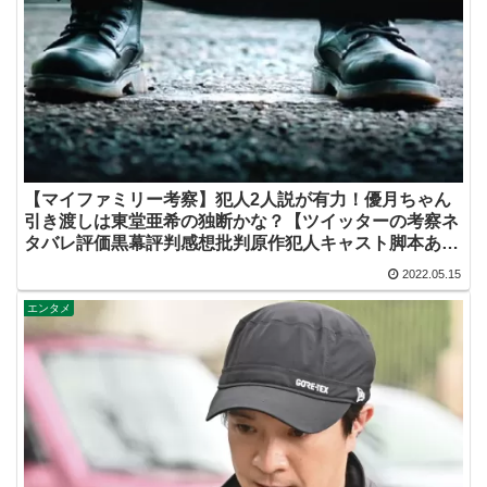
【マイファミリー考察】犯人2人説が有力！優月ちゃん
引き渡しは東堂亜希の独断かな？【ツイッターの考察ネ
タバレ評価黒幕評判感想批判原作犯人キャスト脚本あら
すじ伏線まとめ】
2022.05.15
エンタメ