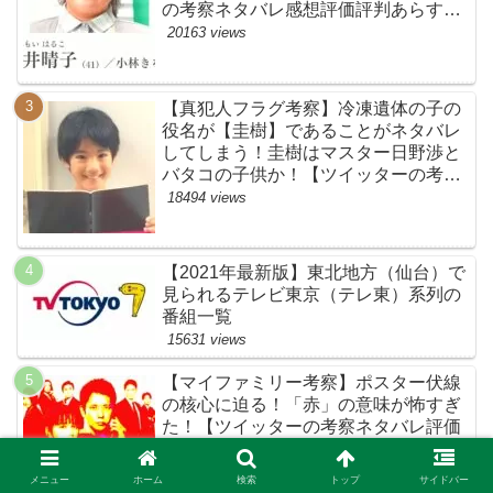
の考察ネタバレ感想評価評判あらすじ
原作犯人キャスト黒幕伏線まとめ・鴨
20163 views
居晴子】
【真犯人フラグ考察】冷凍遺体の子の
役名が【圭樹】であることがネタバレ
してしまう！圭樹はマスター日野渉と
バタコの子供か！【ツイッターの考察
ネタバレ感想評価評判あらすじ原作犯
18494 views
人キャスト黒幕伏線まとめ】
【2021年最新版】東北地方（仙台）で
見られるテレビ東京（テレ東）系列の
番組一覧
15631 views
【マイファミリー考察】ポスター伏線
の核心に迫る！「赤」の意味が怖すぎ
た！【ツイッターの考察ネタバレ評価
黒幕評判感想批判原作犯人キャスト脚
本あらすじ伏線まとめ】
14432 views
メニュー
ホーム
検索
トップ
サイドバー