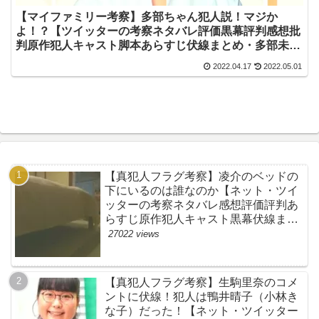
【マイファミリー考察】多部ちゃん犯人説！マジか
よ！？【ツイッターの考察ネタバレ評価黒幕評判感想批
判原作犯人キャスト脚本あらすじ伏線まとめ・多部未華
子】
2022.04.17
2022.05.01
【真犯人フラグ考察】凌介のベッドの
下にいるのは誰なのか【ネット・ツイ
ッターの考察ネタバレ感想評価評判あ
らすじ原作犯人キャスト黒幕伏線まと
め】
27022 views
【真犯人フラグ考察】生駒里奈のコメ
ントに伏線！犯人は鴨井晴子（小林き
な子）だった！【ネット・ツイッター