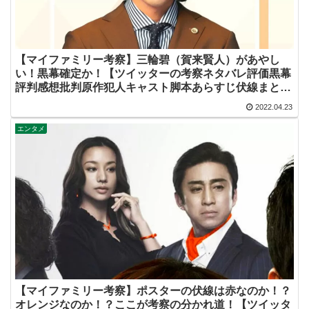
【マイファミリー考察】三輪碧（賀来賢人）があやし
い！黒幕確定か！【ツイッターの考察ネタバレ評価黒幕
評判感想批判原作犯人キャスト脚本あらすじ伏線まと
め】
2022.04.23
エンタメ
【マイファミリー考察】ポスターの伏線は赤なのか！？
オレンジなのか！？ここが考察の分かれ道！【ツイッタ