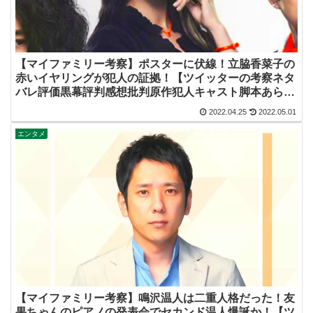
【マイファミリー考察】ポスターに伏線！立脇香菜子の
赤いイヤリングが犯人の証拠！【ツイッターの考察ネタ
バレ評価黒幕評判感想批判原作犯人キャスト脚本あらす
じ伏線まとめ・高橋メアリージュン】
2022.04.25
2022.05.01
エンタメ
【マイファミリー考察】鳴沢温人は二重人格だった！友
果ちゃんのピアノの発表会でセカンド温人爆誕か！【ツ