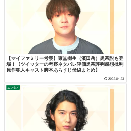
【マイファミリー考察】東堂樹生（濱田岳）黒幕説も登
場！【ツイッターの考察ネタバレ評価黒幕評判感想批判
原作犯人キャスト脚本あらすじ伏線まとめ】
2022.04.23
エンタメ