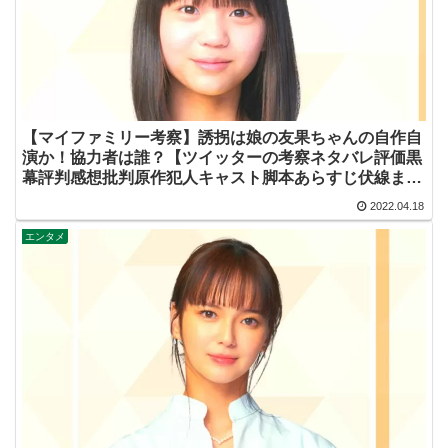
【マイファミリー考察】誘拐は娘の友果ちゃんの自作自
演か！協力者は誰？【ツイッターの考察ネタバレ評価黒
幕評判感想批判原作犯人キャスト脚本あらすじ伏線まと
め・大島美優】
2022.04.18
エンタメ