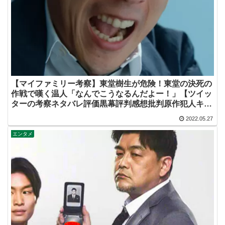
【マイファミリー考察】東堂樹生が危険！東堂の決死の
作戦で嘆く温人「なんでこうなるんだよー！」【ツイッ
ターの考察ネタバレ評価黒幕評判感想批判原作犯人キャ
スト脚本あらすじ伏線まとめ】
2022.05.27
エンタメ