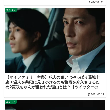
め】
2022.05.23
エンタメ
【マイファミリー考察】犯人の狙いはやっぱり葛城圭
史！温人を共犯に見せかけるのも警察を介入させるた
め?実咲ちゃんが狙われた理由とは？【ツイッターの考
察ネタバレ評価黒幕評判感想批判原作犯人キャスト脚本
2022.05.22
あらすじ伏線まとめ】
エンタメ