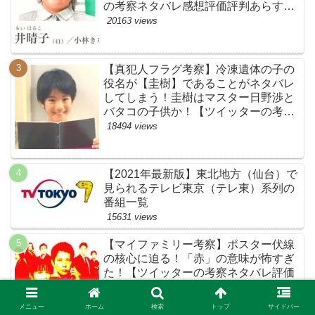
の考察ネタバレ感想評価評判あらすじ
原作犯人キャスト黒幕伏線まとめ・鴨
20163 views
居晴子】
【真犯人フラグ考察】冷凍遺体の子の
役名が【圭樹】であることがネタバレ
してしまう！圭樹はマスター日野渉と
バタコの子供か！【ツイッターの考察
ネタバレ感想評価評判あらすじ原作犯
18494 views
人キャスト黒幕伏線まとめ】
【2021年最新版】東北地方（仙台）で
見られるテレビ東京（テレ東）系列の
番組一覧
15631 views
【マイファミリー考察】ポスター伏線
の核心に迫る！「赤」の意味が怖すぎ
た！【ツイッターの考察ネタバレ評価
黒幕評判感想批判原作犯人キャスト脚
本あらすじ伏線まとめ】
14432 views
メニュー
ホーム
検索
トップ
サイドバー