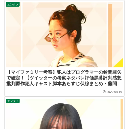
エンタメ
【マイファミリー考察】犯人はプログラマーの鈴間亜矢
で確定！【ツイッターの考察ネタバレ評価黒幕評判感想
批判原作犯人キャスト脚本あらすじ伏線まとめ・藤間爽
子】
2022.04.19
エンタメ