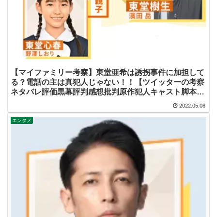
【マイファミリー考察】東堂亜希は誘拐事件に加担して
る？電話の主は真犯人じゃない！！【ツイッターの考察
ネタバレ評価黒幕評判感想批判原作犯人キャスト脚本あ
らすじ伏線まとめ】
2022.05.08
エンタメ