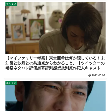
エンタメ
【マイファミリー考察】東堂亜希は何か隠している！未
知留と沙月との共通点からわかること。【ツイッターの
考察ネタバレ評価黒幕評判感想批判原作犯人キャスト脚
本あらすじ伏線まとめ】
2022.06.04
エンタメ