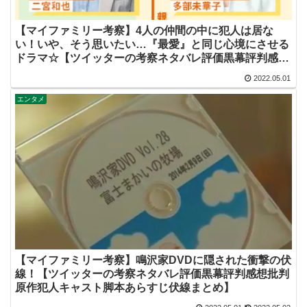
【マイファミリー考察】4人の仲間の中に犯人は居な
い！いや、そう思いたい…『最愛』と同じ心境にさせる
ドラマ☆【ツイッターの考察ネタバレ評価黒幕評判感想
批判原作犯人キャスト脚本あらすじ伏線まとめ】
2022.05.01
エンタメ
【マイファミリー考察】鳴沢家DVDに隠された衝撃の伏
線！【ツイッターの考察ネタバレ評価黒幕評判感想批判
原作犯人キャスト脚本あらすじ伏線まとめ】