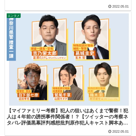
線まとめ】
2022.05.01
エンタメ
【マイファミリー考察】犯人の狙いはあくまで警察！犯
人は４年前の誘拐事件関係者！？【ツイッターの考察ネ
タバレ評価黒幕評判感想批判原作犯人キャスト脚本あら
すじ伏線まとめ】
2022.05.01