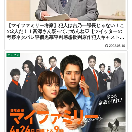
【マイファミリー考察】犯人は吉乃一課長じゃない！こ
の2人だ！！富澤さん疑ってごめんね♡【ツイッターの
考察ネタバレ評価黒幕評判感想批判原作犯人キャスト脚
本あらすじ伏線まとめ】
2022.06.10
エンタメ