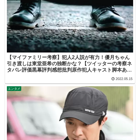
【マイファミリー考察】犯人2人説が有力！優月ちゃん
引き渡しは東堂亜希の独断かな？【ツイッターの考察ネ
タバレ評価黒幕評判感想批判原作犯人キャスト脚本あら
すじ伏線まとめ】
2022.05.15
エンタメ