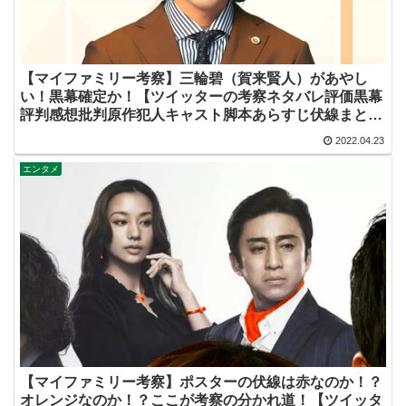
【マイファミリー考察】三輪碧（賀来賢人）があやし
い！黒幕確定か！【ツイッターの考察ネタバレ評価黒幕
評判感想批判原作犯人キャスト脚本あらすじ伏線まと
め】
2022.04.23
エンタメ
【マイファミリー考察】ポスターの伏線は赤なのか！？
オレンジなのか！？ここが考察の分かれ道！【ツイッタ