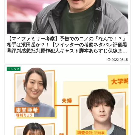
【マイファミリー考察】予告でのニノの「なんで！？」
相手は濱田岳か？！【ツイッターの考察ネタバレ評価黒
幕評判感想批判原作犯人キャスト脚本あらすじ伏線まと
め】
2022.05.15
エンタメ