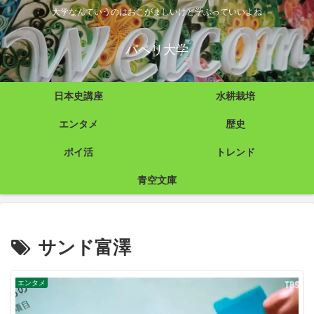
大学なんていうのはおこがましいけど学ぶっていいよね
パペリ大学
日本史講座
水耕栽培
エンタメ
歴史
ポイ活
トレンド
青空文庫
サンド富澤
エンタメ