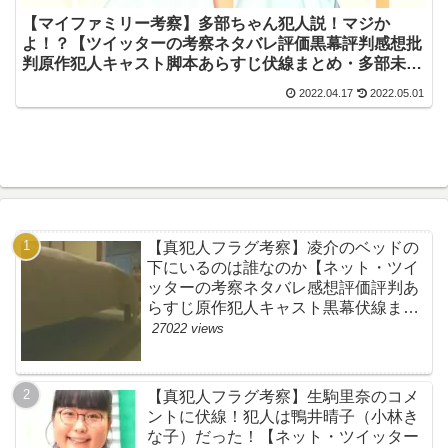
【マイファミリー考察】多部ちゃん犯人説！マジか
よ！？【ツイッターの考察ネタバレ評価黒幕評判感想批
判原作犯人キャスト脚本あらすじ伏線まとめ・多部未華
子】
2022.04.17
2022.05.01
【真犯人フラグ考察】凌介のベッドの
下にいるのは誰なのか【ネット・ツイ
ッターの考察ネタバレ感想評価評判あ
らすじ原作犯人キャスト黒幕伏線まと
め】
27022 views
【真犯人フラグ考察】生駒里奈のコメ
ントに伏線！犯人は鴨井晴子（小林き
な子）だった！【ネット・ツイッター